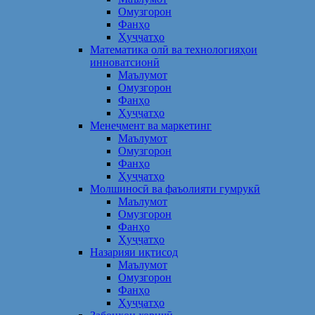
Омузгорон
Фанҳо
Ҳуҷҷатҳо
Математика олӣ ва технологияҳои
инноватсионӣ
Маълумот
Омузгорон
Фанҳо
Ҳуҷҷатҳо
Менеҷмент ва маркетинг
Маълумот
Омузгорон
Фанҳо
Ҳуҷҷатҳо
Молшиносӣ ва фаъолияти гумрукӣ
Маълумот
Омузгорон
Фанҳо
Ҳуҷҷатҳо
Назарияи иқтисод
Маълумот
Омузгорон
Фанҳо
Ҳуҷҷатҳо