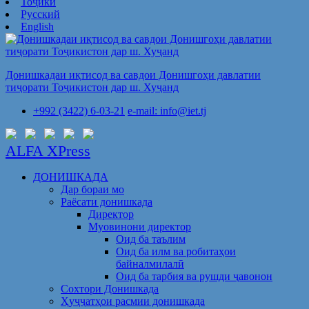
Тоҷикӣ
Русский
English
Донишкадаи иқтисод ва савдои Донишгоҳи давлатии
тиҷорати Тоҷикистон дар ш. Хуҷанд
+992 (3422) 6-03-21
e-mail: info@iet.tj
ALFA XPress
ДОНИШКАДА
Дар бораи мо
Раёсати донишкада
Директор
Муовинони директор
Оид ба таълим
Оид ба илм ва робитаҳои
байналмилалӣ
Оид ба тарбия ва рушди ҷавонон
Сохтори Донишкада
Ҳуҷҷатҳои расмии донишкада