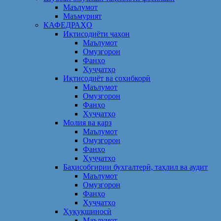
Маълумот
Маъмурият
КАФЕДРАҲО
Иқтисодиёти ҷаҳон
Маълумот
Омузгорон
Фанҳо
Ҳуҷҷатҳо
Иқтисодиёт ва соҳибкорӣ
Маълумот
Омузгорон
Фанҳо
Ҳуҷҷатҳо
Молия ва қарз
Маълумот
Омузгорон
Фанҳо
Ҳуҷҷатҳо
Баҳисобгирии бухгалтерӣ, таҳлил ва аудит
Маълумот
Омузгорон
Фанҳо
Ҳуҷҷатҳо
Ҳуқуқшиносӣ
Маълумот