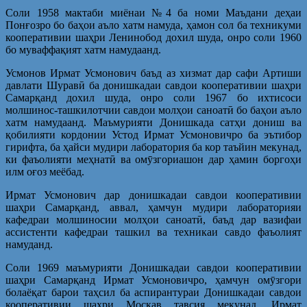
Соли 1958 мактаби миёнаи №4 ба номи Маъдани деҳаи
Понғозро бо баҳои аъло хатм намуда, ҳамон сол ба техникуми
кооперативии шаҳри Ленинобод дохил шуда, онро соли 1960
бо муваффақият хатм намудаанд.
Усмонов Ирмат Усмонович баъд аз хизмат дар сафи Артиши
давлати Шуравӣ ба донишкадаи савдои кооперативии шаҳри
Самарқанд дохил шуда, онро соли 1967 бо ихтисоси
молшинос-ташкилотчии савдои молҳои саноатӣ бо баҳои аъло
хатм намудаанд. Маъмурияти Донишкада сатҳи дониш ва
қобилияти кордонии Устод Ирмат Усмоновичро ба эътибор
гирифта, ба ҳайси мудири лаборатория ба кор таъйин мекунад,
ки фаъолияти меҳнатӣ ва омӯзгориашон дар ҳамин боргоҳи
илм оғоз меёбад.
Ирмат Усмонович дар донишкадаи савдои кооперативии
шаҳри Самарқанд, аввал, ҳамчун мудири лабораторияи
кафедраи молшиносии молҳои саноатӣ, баъд дар вазифаи
ассистенти кафедраи ташкил ва техникаи савдо фаъолият
намуданд.
Соли 1969 маъмурияти Донишкадаи савдои кооперативии
шаҳри Самарқанд Ирмат Усмоновичро, ҳамчун омӯзгори
болаёқат барои таҳсил ба аспирантураи Донишкадаи савдои
кооперативии шаҳри Москав тавсия мекунад. Ирмат