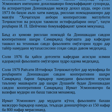
Усмонович имтиҳони дохилшавиро бомуваффақият супорида,
ба аспирантураи Донишкадаи мазкур дохил шуда, онро соли
1973 бо баҳои аъло хатм намуда, рисолаи номзадиашонро дар
мавзӯи “Хоҷагиҳои анбори кооператсияи матлуботи
Тоҷикистон ва роҳҳои такмили истифодабарии онҳо”, таҳти
роҳбарии И. П. Шейченко бомуваффақият ҳимоя мекунанд.
Баъд аз ҳимояи рисолаи номзадӣ ба Донишкадаи савдои
кооперативии шаҳри Самарқанд баргашта дар кафедраи
ташкил ва техникаи савдо фаъолияти омӯзгории худро дар
тайёр намудани мутахассисони соҳаи савдо давом медиҳанд.
Соли 1976 ба ҳайси дотсенти кафедраи асосҳои илмии
идоракунӣ фаъолияти омӯзгории худро идома медиҳанд.
Соли 1979 Раёсати Иттифоқи Тоҷикматлубот дар мувофиқа бо
роҳбарияти Донишкадаи савдои кооперативии шаҳри
Самарқанд барои барқарор намудани фаъолияти нуқтаи
таълиму машварати дар шаҳри Душанбе будаи Донишкадаи
савдои кооперативии Самарқанд Ирмат Усмоновичро ба
вазифаи мудири ин бахш тавсия менамояд.
Ирмат Усмонович дар муддати кӯтоҳ фаъолияти бахши
мазкурро барқарор намуда, теъдоди донишҷӯёнро аз 150 нафар
ба 800 нафар мерасонанд.