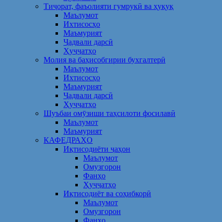
Тиҷорат, фаъолияти гумрукӣ ва ҳуқуқ
Маълумот
Ихтисосҳо
Маъмурият
Ҷадвали дарсӣ
Ҳуҷҷатҳо
Молия ва баҳисобгирии бухгалтерӣ
Маълумот
Ихтисосҳо
Маъмурият
Ҷадвали дарсӣ
Ҳуҷҷатҳо
Шуъбаи омӯзиши таҳсилоти фосилавӣ
Маълумот
Маъмурият
КАФЕДРАҲО
Иқтисодиёти ҷаҳон
Маълумот
Омузгорон
Фанҳо
Ҳуҷҷатҳо
Иқтисодиёт ва соҳибкорӣ
Маълумот
Омузгорон
Фанҳо