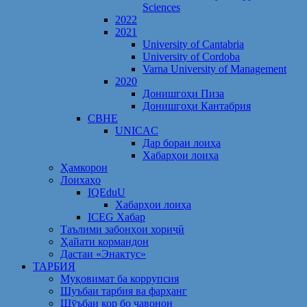
Sciences
2022
2021
University of Cantabria
University of Cordoba
Varna University of Management
2020
Донишгоҳи Пиза
Донишгоҳи Кантабрия
CBHE
UNICAC
Дар бораи лоиҳа
Хабарҳои лоиҳа
Ҳамкорон
Лоихаҳо
IQEduU
Хабарҳои лоиҳа
ICEG Хабар
Таълими забонҳои хориҷӣ
Ҳайати кормандон
Дастаи «Энактус»
ТАРБИЯ
Муқовимат ба коррупсия
Шуъбаи тарбия ва фарҳанг
Шӯъбаи кор бо ҷавонон