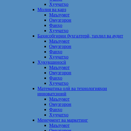
Ҳуҷҷатҳо
Молия ва қарз
Маълумот
Омузгорон
Фанҳо
Ҳуҷҷатҳо
Баҳисобгирии бухгалтерӣ, таҳлил ва аудит
Маълумот
Омузгорон
Фанҳо
Ҳуҷҷатҳо
Ҳуқуқшиносӣ
Маълумот
Омузгорон
Фанҳо
Ҳуҷҷатҳо
Математика олӣ ва технологияҳои
инноватсионӣ
Маълумот
Омузгорон
Фанҳо
Ҳуҷҷатҳо
Менеҷмент ва маркетинг
Маълумот
Омузгорон