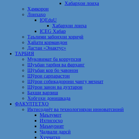
Хабарҳои лоиҳа
Ҳамкорон
Лоихаҳо
IQEduU
Хабарҳои лоиҳа
ICEG Хабар
Таълими забонҳои хориҷӣ
Ҳайати кормандон
Дастаи «Энактус»
ТАРБИЯ
Муқовимат ба коррупсия
Шуъбаи тарбия ва фарҳанг
Шӯъбаи кор бо ҷавонон
Шўрои сарпарастон
Шўрои собиқадорони ҷангу меҳнат
Шӯрои занон ва духтарон
Бахши варзиш
Хобгоҳи донишкада
ФАКУЛТЕТҲО
Иқтисодиёт ва технологияҳои инноватсионӣ
Маълумот
Ихтисосҳо
Маъмурият
Ҷадвали дарсӣ
Ҳуҷҷатҳо