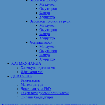
Забонҳои хориҷӣ
Маълумот
Омузгорон
Фанҳо
Ҳуҷҷатҳо
Забонҳои тоҷикӣ ва русӣ
Маълумот
Омузгорон
Фанҳо
Ҳуҷҷатҳо
Ҷомеашиносӣ
Маълумот
Омузгорон
Фанҳо
Ҳуҷҷатҳо
ХАТМКУНАНДА
Хатмкунандагони мо
Ифтихори мо!
ДОВТАЛАБ
Бакалавриат
Магистратура
Докторантура PhD
Таҳсилоти дуюми олии касбӣ
Онлайн бақайдгирӣ