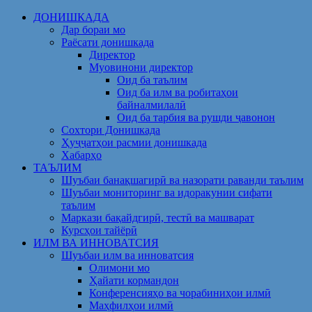
Skip
ДОНИШКАДА
to
Дар бораи мо
content
Раёсати донишкада
Директор
Муовинони директор
Оид ба таълим
Оид ба илм ва робитаҳои
байналмилалӣ
Оид ба тарбия ва рушди ҷавонон
Сохтори Донишкада
Ҳуҷҷатҳои расмии донишкада
Хабарҳо
ТАЪЛИМ
Шуъбаи банақшагирӣ ва назорати раванди таълим
Шуъбаи мониторинг ва идоракунии сифати
таълим
Маркази бақайдгирӣ, тестӣ ва машварат
Курсҳои тайёрӣ
ИЛМ ВА ИННОВАТСИЯ
Шуъбаи илм ва инноватсия
Олимони мо
Ҳайати кормандон
Конференсияҳо ва чорабиниҳои илмӣ
Маҳфилҳои илмӣ