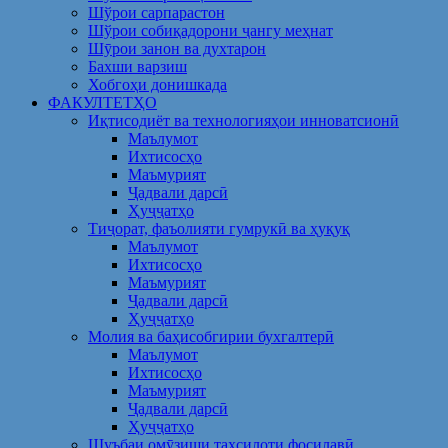
Шўрои сарпарастон
Шўрои собиқадорони ҷангу меҳнат
Шӯрои занон ва духтарон
Бахши варзиш
Хобгоҳи донишкада
ФАКУЛТЕТҲО
Иқтисодиёт ва технологияҳои инноватсионӣ
Маълумот
Ихтисосҳо
Маъмурият
Ҷадвали дарсӣ
Ҳуҷҷатҳо
Тиҷорат, фаъолияти гумрукӣ ва ҳуқуқ
Маълумот
Ихтисосҳо
Маъмурият
Ҷадвали дарсӣ
Ҳуҷҷатҳо
Молия ва баҳисобгирии бухгалтерӣ
Маълумот
Ихтисосҳо
Маъмурият
Ҷадвали дарсӣ
Ҳуҷҷатҳо
Шуъбаи омӯзиши таҳсилоти фосилавӣ