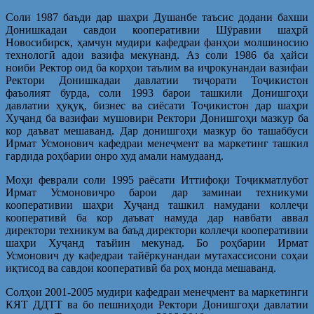
Соли 1987 баъди дар шаҳри Душанбе таъсис додани бахши
Донишкадаи савдои кооперативии Шӯравии шаҳрӣ
Новосибирск, ҳамчун мудири кафедраи фанҳои молшиносию
технологӣ адои вазифа мекунанд. Аз соли 1986 ба ҳайси
ноиби Ректор оид ба корҳои таълим ва иҷрокунандаи вазифаи
Ректори Донишкадаи давлатии тиҷорати Тоҷикистон
фаъолият бурда, соли 1993 барои ташкили Донишгоҳи
давлатии ҳуқуқ, бизнес ва сиёсати Тоҷикистон дар шаҳри
Хуҷанд ба вазифаи мушовири Ректори Донишгоҳи мазкур ба
кор даъват мешаванд. Дар донишгоҳи мазкур бо ташаббуси
Ирмат Усмонович кафедраи менеҷмент ва маркетинг ташкил
гардида роҳбарии онро худ амали намудаанд.
Моҳи феврали соли 1995 раёсати Иттифоқи Тоҷикматлубот
Ирмат Усмоновичро барои дар заминаи техникуми
кооперативии шаҳри Хуҷанд ташкил намудани коллеҷи
кооперативӣ ба кор даъват намуда дар навбати аввал
директори техникум ва баъд директори коллеҷи кооперативии
шаҳри Хуҷанд таъйин мекунад. Бо роҳбарии Ирмат
Усмонович ду кафедраи тайёркунандаи мутахассисони соҳаи
иқтисод ва савдои кооперативӣ ба роҳ монда мешаванд.
Солҳои 2001-2005 мудири кафедраи менеҷмент ва маркетинги
КЯТ ДДТТ ва бо пешниҳоди Ректори Донишгоҳи давлатии