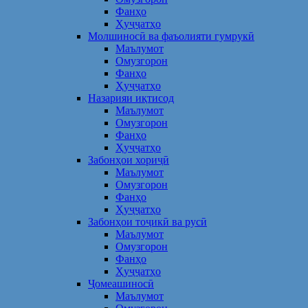
Фанҳо
Ҳуҷҷатҳо
Молшиносӣ ва фаъолияти гумрукӣ
Маълумот
Омузгорон
Фанҳо
Ҳуҷҷатҳо
Назарияи иқтисод
Маълумот
Омузгорон
Фанҳо
Ҳуҷҷатҳо
Забонҳои хориҷӣ
Маълумот
Омузгорон
Фанҳо
Ҳуҷҷатҳо
Забонҳои тоҷикӣ ва русӣ
Маълумот
Омузгорон
Фанҳо
Ҳуҷҷатҳо
Ҷомеашиносӣ
Маълумот