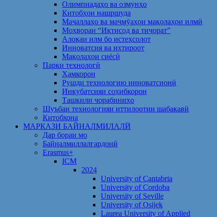
Олимпиадаҳо ва озмунҳо
Китобҳои нашршуда
Маҷаллаҳо ва маҷмӯаҳои мақолаҳои илмӣ
Моҳвораи “Иқтисод ва тиҷорат”
Алоқаи илм бо истеҳсолот
Инноватсия ва ихтироот
Мақолаҳои сиёсӣ
Парки технологӣ
Ҳамкорон
Рушди технологию инноватсионӣ
Инкубатсияи соҳибкорон
Ташкили чорабиниҳо
Шуъбаи технологияи иттилоотии шабакавӣ
Китобхона
МАРКАЗИ БАЙНАЛМИЛАЛӢ
Дар бораи мо
Байналмиллалгардонӣ
Erasmus+
ICM
2024
University of Cantabria
University of Cordoba
University of Seville
University of Osijek
Laurea University of Applied