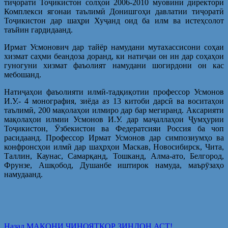
тиҷорати Тоҷикистон солҳои 2006-2010 муовини директори
Комплекси ягонаи таълимӣ Донишгоҳи давлатии тиҷоратӣ
Тоҷикистон дар шаҳри Хуҷанд оид ба илм ва истеҳсолот
таъйин гардидаанд.
Ирмат Усмонович дар тайёр намудани мутахассисони соҳаи
хизмат саҳми беандоза доранд, ки натиҷаи он ин дар соҳаҳои
гуногуни хизмат фаъолият намудани шогирдони он кас
мебошанд.
Натиҷаҳои фаъолияти илмӣ-тадқиқотии профессор Усмонов
И.У.- 4 монография, зиёда аз 13 китоби дарсӣ ва воситаҳои
таълимӣ, 200 мақолаҳои илмиро дар бар мегиранд. Аксарияти
мақолаҳои илмии Усмонов И.У. дар маҷаллаҳои Ҷумҳурии
Тоҷикистон, Ӯзбекистон ва Федератсияи Россия ба чоп
расидаанд. Профессор Ирмат Усмонов дар симпозиумҳо ва
конфронсҳои илмӣ дар шаҳрҳои Маскав, Новосибирск, Чита,
Таллин, Каунас, Самарқанд, Тошканд, Алма-ато, Белгород,
Фрунзе, Ашқобод, Душанбе иштирок намуда, маърӯзаҳо
намудаанд.
Post
Предыдущая
Назад
МАКОНИ ҶИНОЯТКОР ЗИНДОН АСТ!