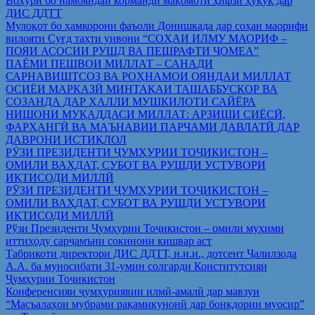
Вохўрӣ бо намояндаи корманди мақомоти ҳифзи ҳуқуқ дар
ДИС ДДТТ
Мулоқот бо ҳамкорони фаъоли Донишкада дар соҳаи маорифи
вилояти Суғд таҳти унвони “СОҲАИ ИЛМУ МАОРИФ –
ПОЯИ АСОСИИ РУШД ВА ПЕШРАФТИ ҶОМЕА”
ПАЁМИ ПЕШВОИ МИЛЛАТ – САНАДИ
САРНАВИШТСОЗ ВА РОҲНАМОИ ОЯНДАИ МИЛЛАТ
ОСИЁИ МАРКАЗӢ МИНТАҚАИ ТАШАББУСКОР ВА
СОЗАНДА ДАР ҲАЛЛИ МУШКИЛОТИ САЙЁРА
НИШОНИ МУҚАДДАСИ МИЛЛАТ: АРЗИШИ СИЁСӢ,
ФАРҲАНГӢ ВА МАЪНАВИИ ПАРЧАМИ ДАВЛАТӢ ДАР
ДАВРОНИ ИСТИҚЛОЛ
РӮЗИ ПРЕЗИДЕНТИ ҶУМҲУРИИ ТОҶИКИСТОН –
ОМИЛИ ВАҲДАТ, СУБОТ ВА РУШДИ УСТУВОРИ
ИҚТИСОДИ МИЛЛӢ
РӮЗИ ПРЕЗИДЕНТИ ҶУМҲУРИИ ТОҶИКИСТОН –
ОМИЛИ ВАҲДАТ, СУБОТ ВА РУШДИ УСТУВОРИ
ИҚТИСОДИ МИЛЛӢ
Рўзи Президенти Ҷумҳурии Тоҷикистон – омили муҳими
иттиҳоду сарҷамъии сокинони кишвар аст
Табрикоти директори ДИС ДДТТ, н.и.и., дотсент Ҷалилзода
А.А. ба муносибати 31-умин солгарди Конститутсияи
Ҷумҳурии Тоҷикистон
Конференсияи ҷумҳуриявии илмӣ-амалӣ дар мавзуи
“Масъалаҳои мубрами рақамикунонӣ дар бонкдории муосир”