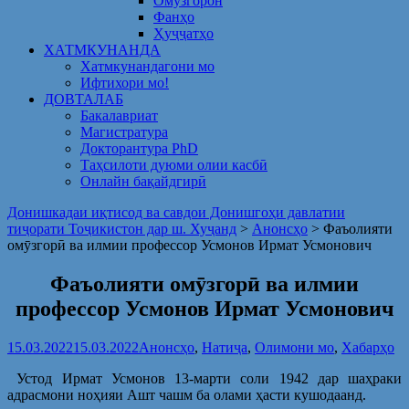
Омузгорон
Фанҳо
Ҳуҷҷатҳо
ХАТМКУНАНДА
Хатмкунандагони мо
Ифтихори мо!
ДОВТАЛАБ
Бакалавриат
Магистратура
Докторантура PhD
Таҳсилоти дуюми олии касбӣ
Онлайн бақайдгирӣ
Донишкадаи иқтисод ва савдои Донишгоҳи давлатии
тиҷорати Тоҷикистон дар ш. Хуҷанд
>
Анонсҳо
>
Фаъолияти
омӯзгорӣ ва илмии профессор Усмонов Ирмат Усмонович
Фаъолияти омӯзгорӣ ва илмии
профессор Усмонов Ирмат Усмонович
15.03.2022
15.03.2022
Анонсҳо
,
Натиҷа
,
Олимони мо
,
Хабарҳо
Устод Ирмат Усмонов 13-марти соли 1942 дар шаҳраки
адрасмони ноҳияи Ашт чашм ба олами ҳасти кушодаанд.