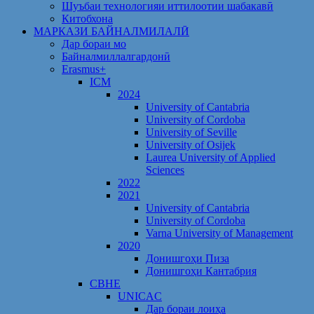
Шуъбаи технологияи иттилоотии шабакавӣ
Китобхона
МАРКАЗИ БАЙНАЛМИЛАЛӢ
Дар бораи мо
Байналмиллалгардонӣ
Erasmus+
ICM
2024
University of Cantabria
University of Cordoba
University of Seville
University of Osijek
Laurea University of Applied
Sciences
2022
2021
University of Cantabria
University of Cordoba
Varna University of Management
2020
Донишгоҳи Пиза
Донишгоҳи Кантабрия
CBHE
UNICAC
Дар бораи лоиҳа