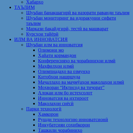
Хабарҳо
ТАЪЛИМ
Шуъбаи банақшагирӣ ва назорати раванди таълим
Шуъбаи мониторинг ва идоракунии сифати
таълим
Маркази бақайдгирӣ, тестӣ ва машварат
Курсҳои тайёрӣ
ИЛМ ВА ИННОВАТСИЯ
Шуъбаи илм ва инноватсия
Олимони мо
Ҳайати кормандон
Конференсияҳо ва чорабиниҳои илмӣ
Маҳфилҳои илмӣ
Олимпиадаҳо ва озмунҳо
Китобҳои нашршуда
Маҷаллаҳо ва маҷмӯаҳои мақолаҳои илмӣ
Моҳвораи “Иқтисод ва тиҷорат”
Алоқаи илм бо истеҳсолот
Инноватсия ва ихтироот
Мақолаҳои сиёсӣ
Парки технологӣ
Ҳамкорон
Рушди технологию инноватсионӣ
Инкубатсияи соҳибкорон
Ташкили чорабиниҳо