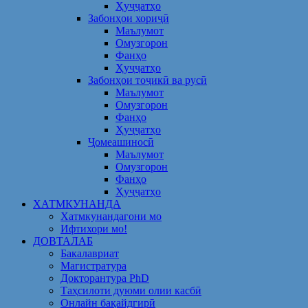
Ҳуҷҷатҳо
Забонҳои хориҷӣ
Маълумот
Омузгорон
Фанҳо
Ҳуҷҷатҳо
Забонҳои тоҷикӣ ва русӣ
Маълумот
Омузгорон
Фанҳо
Ҳуҷҷатҳо
Ҷомеашиносӣ
Маълумот
Омузгорон
Фанҳо
Ҳуҷҷатҳо
ХАТМКУНАНДА
Хатмкунандагони мо
Ифтихори мо!
ДОВТАЛАБ
Бакалавриат
Магистратура
Докторантура PhD
Таҳсилоти дуюми олии касбӣ
Онлайн бақайдгирӣ