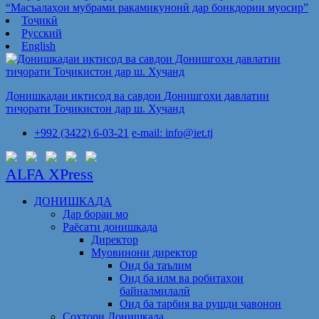
“Масъалаҳои мубрами рақамикунонӣ дар бонкдории муосир”
Тоҷикӣ
Русский
English
Донишкадаи иқтисод ва савдои Донишгоҳи давлатии
тиҷорати Тоҷикистон дар ш. Хуҷанд
+992 (3422) 6-03-21
e-mail: info@iet.tj
ALFA XPress
ДОНИШКАДА
Дар бораи мо
Раёсати донишкада
Директор
Муовинони директор
Оид ба таълим
Оид ба илм ва робитаҳои
байналмилалӣ
Оид ба тарбия ва рушди ҷавонон
Сохтори Донишкада