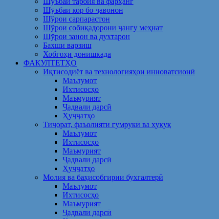
Шуъбаи тарбия ва фарҳанг
Шӯъбаи кор бо ҷавонон
Шўрои сарпарастон
Шўрои собиқадорони ҷангу меҳнат
Шӯрои занон ва духтарон
Бахши варзиш
Хобгоҳи донишкада
ФАКУЛТЕТҲО
Иқтисодиёт ва технологияҳои инноватсионӣ
Маълумот
Ихтисосҳо
Маъмурият
Ҷадвали дарсӣ
Ҳуҷҷатҳо
Тиҷорат, фаъолияти гумрукӣ ва ҳуқуқ
Маълумот
Ихтисосҳо
Маъмурият
Ҷадвали дарсӣ
Ҳуҷҷатҳо
Молия ва баҳисобгирии бухгалтерӣ
Маълумот
Ихтисосҳо
Маъмурият
Ҷадвали дарсӣ