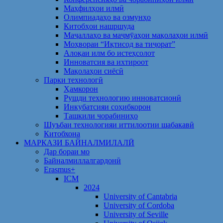
Маҳфилҳои илмӣ
Олимпиадаҳо ва озмунҳо
Китобҳои нашршуда
Маҷаллаҳо ва маҷмӯаҳои мақолаҳои илмӣ
Моҳвораи “Иқтисод ва тиҷорат”
Алоқаи илм бо истеҳсолот
Инноватсия ва ихтироот
Мақолаҳои сиёсӣ
Парки технологӣ
Ҳамкорон
Рушди технологию инноватсионӣ
Инкубатсияи соҳибкорон
Ташкили чорабиниҳо
Шуъбаи технологияи иттилоотии шабакавӣ
Китобхона
МАРКАЗИ БАЙНАЛМИЛАЛӢ
Дар бораи мо
Байналмиллалгардонӣ
Erasmus+
ICM
2024
University of Cantabria
University of Cordoba
University of Seville