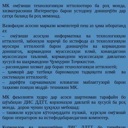
МК омӯзиши технологияҳои иттилоотиро ба роҳ монда,
хизматрасонии Интернетро барои устодону донишҷӯён дар
сатҳи баланд ба роҳ мемонад.
Вазифаҳои асосии маркази компютерӣ пеш аз ҳама иборатанд
аз:
– омӯзиши асосҳои информатика ва технологияҳои
иттилоотӣ, забонҳои хориҷӣ бо истифода аз технологияҳои
муосири иттилоотӣ барои донишҷӯён ва кормандони
донишгоҳ, кормандони муассисаҳои илмӣ, хонандагони
муассисаҳои таълимӣ, кормандони муассисаҳои давлатию
хусусӣ ва шаҳрвандони Ҷумҳурии Тоҷикистон.
– расонидани хизмат дар бораи технологияҳои иттилоотӣ;
– ҳамкорӣ дар татбиқи барномаҳои тадқиқоти илмӣ ва
системаҳои иттилоотӣ;
– дарёфти сарчашмаҳои иловагии маблағгузорӣ барои
таҳкими пояҳои моддӣ- техникии МК.
МК фаъолияти худро дар асоси шартномаи тарафайн бо
шӯъбаҳои ДИС ДДТТ, корхонаҳои давлатӣ ва хусусӣ ба роҳ
монда, дорои чунин ҳуқуқҳо мебошад:
– ташкили курсҳои кӯтоҳмуддати пулакӣ, курсҳои омӯзишӣ
барои операторон ва истифодабарандагони компютер.
Кормандон ва донишҷӯёни ДИС ДДТТ бо тарифҳои