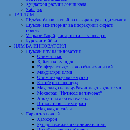
Ҳуҷҷатҳои расмии донишкада
Хабарҳо
ТАЪЛИМ
Шуъбаи банақшагирӣ ва назорати раванди таълим
Шуъбаи мониторинг ва идоракунии сифати
таълим
Маркази бақайдгирӣ, тестӣ ва машварат
Курсҳои тайёрӣ
ИЛМ ВА ИННОВАТСИЯ
Шуъбаи илм ва инноватсия
Олимони мо
Ҳайати кормандон
Конференсияҳо ва чорабиниҳои илмӣ
Маҳфилҳои илмӣ
Олимпиадаҳо ва озмунҳо
Китобҳои нашршуда
Маҷаллаҳо ва маҷмӯаҳои мақолаҳои илмӣ
Моҳвораи “Иқтисод ва тиҷорат”
Алоқаи илм бо истеҳсолот
Инноватсия ва ихтироот
Мақолаҳои сиёсӣ
Парки технологӣ
Ҳамкорон
Рушди технологию инноватсионӣ
Инкубатсияи соҳибкорон