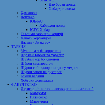
UNICAC
Дар бораи лоиҳа
Хабарҳои лоиҳа
Ҳамкорон
Лоихаҳо
IQEduU
Хабарҳои лоиҳа
ICEG Хабар
Таълими забонҳои хориҷӣ
Ҳайати кормандон
Дастаи «Энактус»
ТАРБИЯ
Муқовимат ба коррупсия
Шуъбаи тарбия ва фарҳанг
Шӯъбаи кор бо ҷавонон
Шўрои сарпарастон
Шўрои собиқадорони ҷангу меҳнат
Шӯрои занон ва духтарон
Бахши варзиш
Хобгоҳи донишкада
ФАКУЛТЕТҲО
Иқтисодиёт ва технологияҳои инноватсионӣ
Маълумот
Ихтисосҳо
Маъмурият