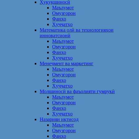
Ҳуқуқшиносӣ
Маълумот
Омузгорон
Фанҳо
Ҳуҷҷатҳо
Математика олӣ ва технологияҳои
инноватсионӣ
Маълумот
Омузгорон
Фанҳо
Ҳуҷҷатҳо
Менеҷмент ва маркетинг
Маълумот
Омузгорон
Фанҳо
Ҳуҷҷатҳо
Молшиносӣ ва фаъолияти гумрукӣ
Маълумот
Омузгорон
Фанҳо
Ҳуҷҷатҳо
Назарияи иқтисод
Маълумот
Омузгорон
Фанҳо