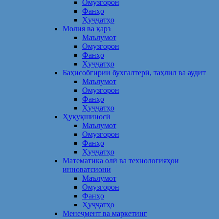
Омузгорон
Фанҳо
Ҳуҷҷатҳо
Молия ва қарз
Маълумот
Омузгорон
Фанҳо
Ҳуҷҷатҳо
Баҳисобгирии бухгалтерӣ, таҳлил ва аудит
Маълумот
Омузгорон
Фанҳо
Ҳуҷҷатҳо
Ҳуқуқшиносӣ
Маълумот
Омузгорон
Фанҳо
Ҳуҷҷатҳо
Математика олӣ ва технологияҳои
инноватсионӣ
Маълумот
Омузгорон
Фанҳо
Ҳуҷҷатҳо
Менеҷмент ва маркетинг