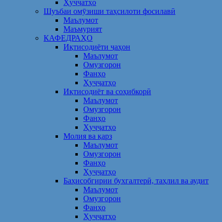
Ҳуҷҷатҳо
Шуъбаи омӯзиши таҳсилоти фосилавӣ
Маълумот
Маъмурият
КАФЕДРАҲО
Иқтисодиёти ҷаҳон
Маълумот
Омузгорон
Фанҳо
Ҳуҷҷатҳо
Иқтисодиёт ва соҳибкорӣ
Маълумот
Омузгорон
Фанҳо
Ҳуҷҷатҳо
Молия ва қарз
Маълумот
Омузгорон
Фанҳо
Ҳуҷҷатҳо
Баҳисобгирии бухгалтерӣ, таҳлил ва аудит
Маълумот
Омузгорон
Фанҳо
Ҳуҷҷатҳо