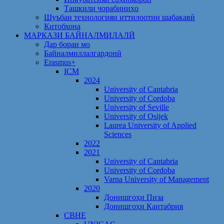
Ташкили чорабиниҳо
Шуъбаи технологияи иттилоотии шабакавӣ
Китобхона
МАРКАЗИ БАЙНАЛМИЛАЛӢ
Дар бораи мо
Байналмиллалгардонӣ
Erasmus+
ICM
2024
University of Cantabria
University of Cordoba
University of Seville
University of Osijek
Laurea University of Applied
Sciences
2022
2021
University of Cantabria
University of Cordoba
Varna University of Management
2020
Донишгоҳи Пиза
Донишгоҳи Кантабрия
CBHE