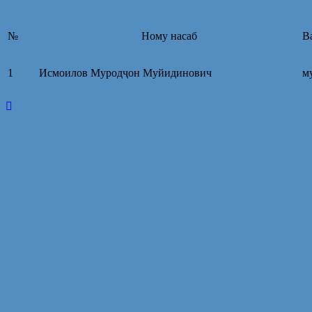
№
Ному насаб
В
1
Исмоилов Муродҷон Муйидинович
м