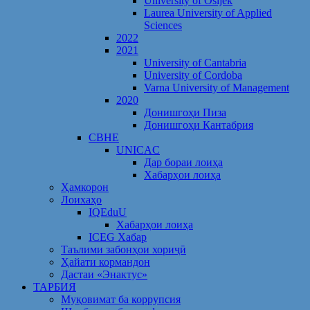
University of Osijek
Laurea University of Applied
Sciences
2022
2021
University of Cantabria
University of Cordoba
Varna University of Management
2020
Донишгоҳи Пиза
Донишгоҳи Кантабрия
CBHE
UNICAC
Дар бораи лоиҳа
Хабарҳои лоиҳа
Ҳамкорон
Лоихаҳо
IQEduU
Хабарҳои лоиҳа
ICEG Хабар
Таълими забонҳои хориҷӣ
Ҳайати кормандон
Дастаи «Энактус»
ТАРБИЯ
Муқовимат ба коррупсия