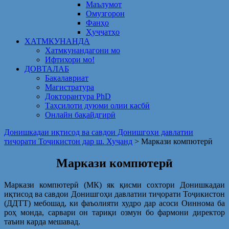
Маълумот
Омузгорон
Фанҳо
Ҳуҷҷатҳо
ХАТМКУНАНДА
Хатмкунандагони мо
Ифтихори мо!
ДОВТАЛАБ
Бакалавриат
Магистратура
Докторантура PhD
Таҳсилоти дуюми олии касбӣ
Онлайн бақайдгирӣ
Донишкадаи иқтисод ва савдои Донишгоҳи давлатии
тиҷорати Тоҷикистон дар ш. Хуҷанд
>
Маркази компютерӣ
Маркази компютерӣ
Маркази компютерӣ (МК) як қисми сохтори Донишкадаи
иқтисод ва савдои Донишгоҳи давлатии тиҷорати Тоҷикистон
(ДДТТ) мебошад, ки фаъолияти худро дар асоси Оиннома ба
роҳ монда, сарвари он тариқи озмун бо фармони директор
таъин карда мешавад.