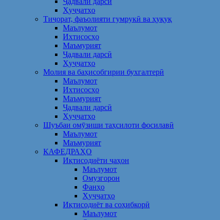
Ҷадвали дарсӣ
Ҳуҷҷатҳо
Тиҷорат, фаъолияти гумрукӣ ва ҳуқуқ
Маълумот
Ихтисосҳо
Маъмурият
Ҷадвали дарсӣ
Ҳуҷҷатҳо
Молия ва баҳисобгирии бухгалтерӣ
Маълумот
Ихтисосҳо
Маъмурият
Ҷадвали дарсӣ
Ҳуҷҷатҳо
Шуъбаи омӯзиши таҳсилоти фосилавӣ
Маълумот
Маъмурият
КАФЕДРАҲО
Иқтисодиёти ҷаҳон
Маълумот
Омузгорон
Фанҳо
Ҳуҷҷатҳо
Иқтисодиёт ва соҳибкорӣ
Маълумот