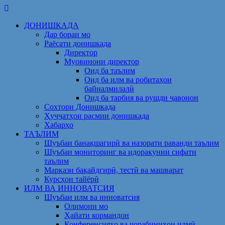
Skip
to
ДОНИШКАДА
content
Дар бораи мо
Раёсати донишкада
Директор
Муовинони директор
Оид ба таълим
Оид ба илм ва робитаҳои
байналмилалӣ
Оид ба тарбия ва рушди ҷавонон
Сохтори Донишкада
Ҳуҷҷатҳои расмии донишкада
Хабарҳо
ТАЪЛИМ
Шуъбаи банақшагирӣ ва назорати раванди таълим
Шуъбаи мониторинг ва идоракунии сифати
таълим
Маркази бақайдгирӣ, тестӣ ва машварат
Курсҳои тайёрӣ
ИЛМ ВА ИННОВАТСИЯ
Шуъбаи илм ва инноватсия
Олимони мо
Ҳайати кормандон
Конференсияҳо ва чорабиниҳои илмӣ