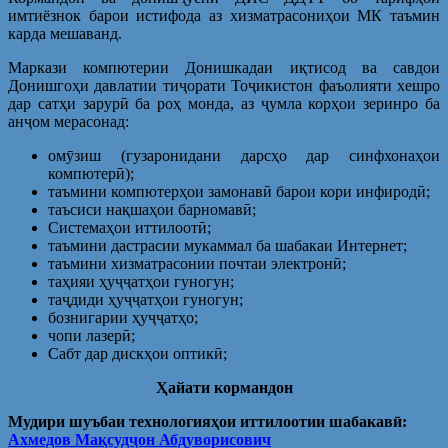
имтиёзнок барои истифода аз хизматрасониҳои МК таъмин
карда мешаванд.
Маркази компютерии Донишкадаи иқтисод ва савдои
Донишгоҳи давлатии тиҷорати Тоҷикистон фаъолияти хешро
дар сатҳи зарурӣ ба роҳ монда, аз ҷумла корҳои зеринро ба
анҷом мерасонад:
омӯзиш (гузаронидани дарсҳо дар синфхонаҳои
компютерӣ);
таъмини компютерҳои замонавӣ барои кори инфиродӣ;
таъсиси нақшаҳои барномавӣ;
Системаҳои иттилоотӣ;
таъмини дастрасии мукаммал ба шабакаи Интернет;
таъмини хизматрасонии почтаи электронӣ;
таҳияи ҳуҷҷатҳои гуногун;
таҷдиди ҳуҷҷатҳои гуногун;
бознигарии ҳуҷҷатҳо;
чопи лазерӣ;
Сабт дар дискҳои оптикӣ;
Ҳайати кормандон
Мудири шуъбаи технологияҳои иттилоотии шабакавӣ:
Ахмедов Мақсудҷон Абдуворисович