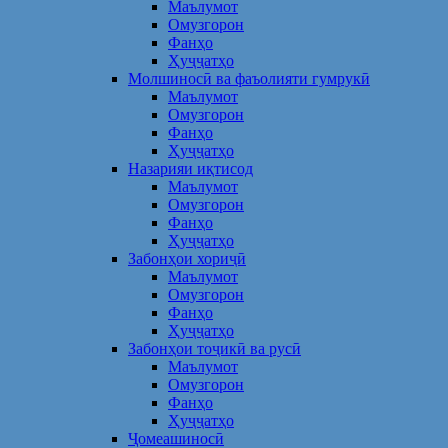
Маълумот
Омузгорон
Фанҳо
Ҳуҷҷатҳо
Молшиносӣ ва фаъолияти гумрукӣ
Маълумот
Омузгорон
Фанҳо
Ҳуҷҷатҳо
Назарияи иқтисод
Маълумот
Омузгорон
Фанҳо
Ҳуҷҷатҳо
Забонҳои хориҷӣ
Маълумот
Омузгорон
Фанҳо
Ҳуҷҷатҳо
Забонҳои тоҷикӣ ва русӣ
Маълумот
Омузгорон
Фанҳо
Ҳуҷҷатҳо
Ҷомеашиносӣ