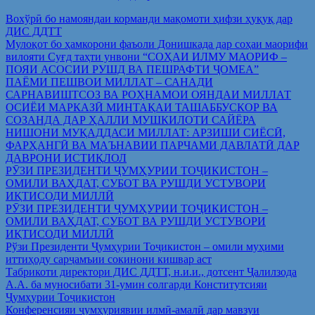
Вохўрӣ бо намояндаи корманди мақомоти ҳифзи ҳуқуқ дар
ДИС ДДТТ
Мулоқот бо ҳамкорони фаъоли Донишкада дар соҳаи маорифи
вилояти Суғд таҳти унвони “СОҲАИ ИЛМУ МАОРИФ –
ПОЯИ АСОСИИ РУШД ВА ПЕШРАФТИ ҶОМЕА”
ПАЁМИ ПЕШВОИ МИЛЛАТ – САНАДИ
САРНАВИШТСОЗ ВА РОҲНАМОИ ОЯНДАИ МИЛЛАТ
ОСИЁИ МАРКАЗӢ МИНТАҚАИ ТАШАББУСКОР ВА
СОЗАНДА ДАР ҲАЛЛИ МУШКИЛОТИ САЙЁРА
НИШОНИ МУҚАДДАСИ МИЛЛАТ: АРЗИШИ СИЁСӢ,
ФАРҲАНГӢ ВА МАЪНАВИИ ПАРЧАМИ ДАВЛАТӢ ДАР
ДАВРОНИ ИСТИҚЛОЛ
РӮЗИ ПРЕЗИДЕНТИ ҶУМҲУРИИ ТОҶИКИСТОН –
ОМИЛИ ВАҲДАТ, СУБОТ ВА РУШДИ УСТУВОРИ
ИҚТИСОДИ МИЛЛӢ
РӮЗИ ПРЕЗИДЕНТИ ҶУМҲУРИИ ТОҶИКИСТОН –
ОМИЛИ ВАҲДАТ, СУБОТ ВА РУШДИ УСТУВОРИ
ИҚТИСОДИ МИЛЛӢ
Рўзи Президенти Ҷумҳурии Тоҷикистон – омили муҳими
иттиҳоду сарҷамъии сокинони кишвар аст
Табрикоти директори ДИС ДДТТ, н.и.и., дотсент Ҷалилзода
А.А. ба муносибати 31-умин солгарди Конститутсияи
Ҷумҳурии Тоҷикистон
Конференсияи ҷумҳуриявии илмӣ-амалӣ дар мавзуи