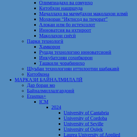
Олимпиадаҳо ва озмунҳо
Китобҳои нашршуда
Маҷаллаҳо ва маҷмӯаҳои мақолаҳои илмӣ
Моҳвораи “Иқтисод ва тиҷорат”
Алоқаи илм бо истеҳсолот
Инноватсия ва ихтироот
Мақолаҳои сиёсӣ
Парки технологӣ
Ҳамкорон
Рушди технологию инноватсионӣ
Инкубатсияи соҳибкорон
Ташкили чорабиниҳо
Шуъбаи технологияи иттилоотии шабакавӣ
Китобхона
МАРКАЗИ БАЙНАЛМИЛАЛӢ
Дар бораи мо
Байналмиллалгардонӣ
Erasmus+
ICM
2024
University of Cantabria
University of Cordoba
University of Seville
University of Osijek
Laurea University of Applied