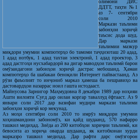
олимони ДИС
ДДТТ, таҳти №1
аз 7- сентябри
соли 2010
Маркази таълими
забонҳои хориҷӣ
таъсис дода шуд.
Дар маркази
таълимии мазкур
миқдори умумии компютерҳо бо тамоми таҷҳизоташ 20 адад,
1 адад нотбук, 1 адад тахтаи электронӣ, 1 адад проектор, 3
адад дастгоҳи нусхабардорӣ ва дигар маводҳои таълимӣ барои
омӯзандагони забонҳои хориҷӣ дастрас мебошанд. Ҳамаи
компютерҳо ба шабакаи беноқили Интернет пайвастаанд. Аз
рӯзи фаъолият то инҷониб марказ ҳамеша ба пешравиҳо ва
дастовардҳои назаррас ноил гашта истодааст.
Майнусова Зарнигор Маҳмудовна 8 декабри 1989 дар ноҳияи
Ашти вилояти Суғд дар оилаи коргар таваллуд ёфтааст. Аз 9
январи соли 2017 дар вазифаи мудири маркази таълими
забонҳои хориҷӣ кор мекунад.
Аз моҳи сентябри соли 2010 то имрӯз миқдори умумии
хоҳишмандони забономӯз, ки қайд шудаанд, 570 нафарро
ташкил медиҳад. Зиёда аз 200 китобҳои хориҷии таълимӣ, ки
бевосита аз хориҷа оварда шудаанд, як китобхонаи хурди
марказро ташкил медиҳад. Дар рафти дарс омӯзгорон