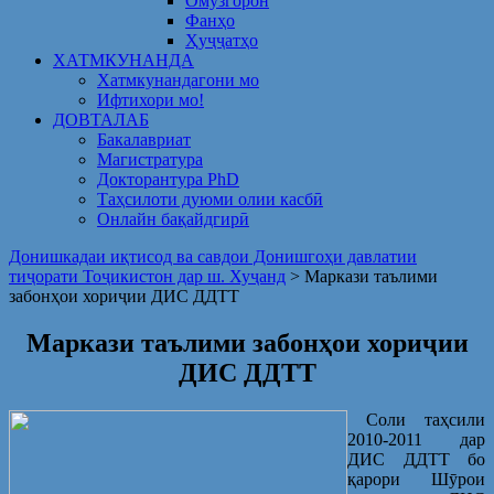
Омузгорон
Фанҳо
Ҳуҷҷатҳо
ХАТМКУНАНДА
Хатмкунандагони мо
Ифтихори мо!
ДОВТАЛАБ
Бакалавриат
Магистратура
Докторантура PhD
Таҳсилоти дуюми олии касбӣ
Онлайн бақайдгирӣ
Донишкадаи иқтисод ва савдои Донишгоҳи давлатии
тиҷорати Тоҷикистон дар ш. Хуҷанд
>
Маркази таълими
забонҳои хориҷии ДИС ДДТТ
Маркази таълими забонҳои хориҷии
ДИС ДДТТ
Соли таҳсили
2010-2011 дар
ДИС ДДТТ бо
қарори Шӯрои