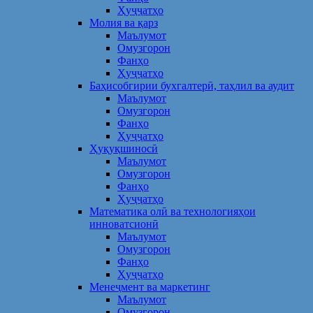
Ҳуҷҷатҳо
Молия ва қарз
Маълумот
Омузгорон
Фанҳо
Ҳуҷҷатҳо
Баҳисобгирии бухгалтерӣ, таҳлил ва аудит
Маълумот
Омузгорон
Фанҳо
Ҳуҷҷатҳо
Ҳуқуқшиносӣ
Маълумот
Омузгорон
Фанҳо
Ҳуҷҷатҳо
Математика олӣ ва технологияҳои
инноватсионӣ
Маълумот
Омузгорон
Фанҳо
Ҳуҷҷатҳо
Менеҷмент ва маркетинг
Маълумот
Омузгорон