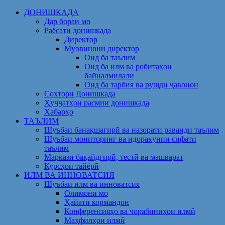
Skip
ДОНИШКАДА
to
Дар бораи мо
content
Раёсати донишкада
Директор
Муовинони директор
Оид ба таълим
Оид ба илм ва робитаҳои
байналмилалӣ
Оид ба тарбия ва рушди ҷавонон
Сохтори Донишкада
Ҳуҷҷатҳои расмии донишкада
Хабарҳо
ТАЪЛИМ
Шуъбаи банақшагирӣ ва назорати раванди таълим
Шуъбаи мониторинг ва идоракунии сифати
таълим
Маркази бақайдгирӣ, тестӣ ва машварат
Курсҳои тайёрӣ
ИЛМ ВА ИННОВАТСИЯ
Шуъбаи илм ва инноватсия
Олимони мо
Ҳайати кормандон
Конференсияҳо ва чорабиниҳои илмӣ
Маҳфилҳои илмӣ