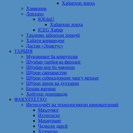
Хабарҳои лоиҳа
Ҳамкорон
Лоихаҳо
IQEduU
Хабарҳои лоиҳа
ICEG Хабар
Таълими забонҳои хориҷӣ
Ҳайати кормандон
Дастаи «Энактус»
ТАРБИЯ
Муқовимат ба коррупсия
Шуъбаи тарбия ва фарҳанг
Шӯъбаи кор бо ҷавонон
Шўрои сарпарастон
Шўрои собиқадорони ҷангу меҳнат
Шӯрои занон ва духтарон
Бахши варзиш
Хобгоҳи донишкада
ФАКУЛТЕТҲО
Иқтисодиёт ва технологияҳои инноватсионӣ
Маълумот
Ихтисосҳо
Маъмурият
Ҷадвали дарсӣ
Ҳуҷҷатҳо