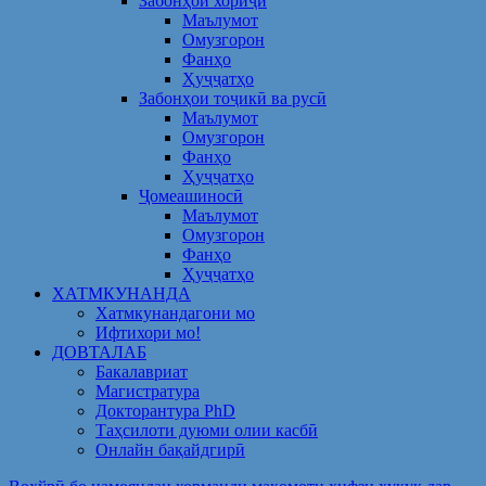
Забонҳои хориҷӣ
Маълумот
Омузгорон
Фанҳо
Ҳуҷҷатҳо
Забонҳои тоҷикӣ ва русӣ
Маълумот
Омузгорон
Фанҳо
Ҳуҷҷатҳо
Ҷомеашиносӣ
Маълумот
Омузгорон
Фанҳо
Ҳуҷҷатҳо
ХАТМКУНАНДА
Хатмкунандагони мо
Ифтихори мо!
ДОВТАЛАБ
Бакалавриат
Магистратура
Докторантура PhD
Таҳсилоти дуюми олии касбӣ
Онлайн бақайдгирӣ