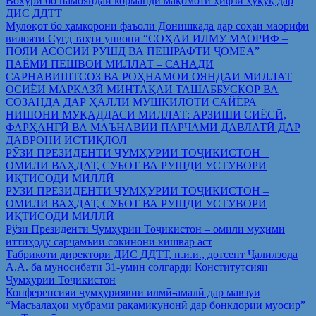
Вохўрӣ бо намояндаи корманди мақомоти ҳифзи ҳуқуқ дар
ДИС ДДТТ
Мулоқот бо ҳамкорони фаъоли Донишкада дар соҳаи маорифи
вилояти Суғд таҳти унвони “СОҲАИ ИЛМУ МАОРИФ –
ПОЯИ АСОСИИ РУШД ВА ПЕШРАФТИ ҶОМЕА”
ПАЁМИ ПЕШВОИ МИЛЛАТ – САНАДИ
САРНАВИШТСОЗ ВА РОҲНАМОИ ОЯНДАИ МИЛЛАТ
ОСИЁИ МАРКАЗӢ МИНТАҚАИ ТАШАББУСКОР ВА
СОЗАНДА ДАР ҲАЛЛИ МУШКИЛОТИ САЙЁРА
НИШОНИ МУҚАДДАСИ МИЛЛАТ: АРЗИШИ СИЁСӢ,
ФАРҲАНГӢ ВА МАЪНАВИИ ПАРЧАМИ ДАВЛАТӢ ДАР
ДАВРОНИ ИСТИҚЛОЛ
РӮЗИ ПРЕЗИДЕНТИ ҶУМҲУРИИ ТОҶИКИСТОН –
ОМИЛИ ВАҲДАТ, СУБОТ ВА РУШДИ УСТУВОРИ
ИҚТИСОДИ МИЛЛӢ
РӮЗИ ПРЕЗИДЕНТИ ҶУМҲУРИИ ТОҶИКИСТОН –
ОМИЛИ ВАҲДАТ, СУБОТ ВА РУШДИ УСТУВОРИ
ИҚТИСОДИ МИЛЛӢ
Рўзи Президенти Ҷумҳурии Тоҷикистон – омили муҳими
иттиҳоду сарҷамъии сокинони кишвар аст
Табрикоти директори ДИС ДДТТ, н.и.и., дотсент Ҷалилзода
А.А. ба муносибати 31-умин солгарди Конститутсияи
Ҷумҳурии Тоҷикистон
Конференсияи ҷумҳуриявии илмӣ-амалӣ дар мавзуи
“Масъалаҳои мубрами рақамикунонӣ дар бонкдории муосир”