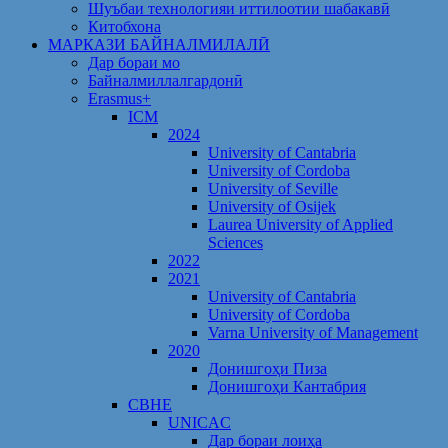
Шуъбаи технологияи иттилоотии шабакавӣ
Китобхона
МАРКАЗИ БАЙНАЛМИЛАЛӢ
Дар бораи мо
Байналмиллалгардонӣ
Erasmus+
ICM
2024
University of Cantabria
University of Cordoba
University of Seville
University of Osijek
Laurea University of Applied
Sciences
2022
2021
University of Cantabria
University of Cordoba
Varna University of Management
2020
Донишгоҳи Пиза
Донишгоҳи Кантабрия
CBHE
UNICAC
Дар бораи лоиҳа