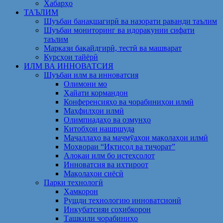
Хабарҳо
ТАЪЛИМ
Шуъбаи банақшагирӣ ва назорати раванди таълим
Шуъбаи мониторинг ва идоракунии сифати
таълим
Маркази бақайдгирӣ, тестӣ ва машварат
Курсҳои тайёрӣ
ИЛМ ВА ИННОВАТСИЯ
Шуъбаи илм ва инноватсия
Олимони мо
Ҳайати кормандон
Конференсияҳо ва чорабиниҳои илмӣ
Маҳфилҳои илмӣ
Олимпиадаҳо ва озмунҳо
Китобҳои нашршуда
Маҷаллаҳо ва маҷмӯаҳои мақолаҳои илмӣ
Моҳвораи “Иқтисод ва тиҷорат”
Алоқаи илм бо истеҳсолот
Инноватсия ва ихтироот
Мақолаҳои сиёсӣ
Парки технологӣ
Ҳамкорон
Рушди технологию инноватсионӣ
Инкубатсияи соҳибкорон
Ташкили чорабиниҳо