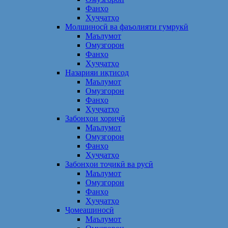
Фанҳо
Ҳуҷҷатҳо
Молшиносӣ ва фаъолияти гумрукӣ
Маълумот
Омузгорон
Фанҳо
Ҳуҷҷатҳо
Назарияи иқтисод
Маълумот
Омузгорон
Фанҳо
Ҳуҷҷатҳо
Забонҳои хориҷӣ
Маълумот
Омузгорон
Фанҳо
Ҳуҷҷатҳо
Забонҳои тоҷикӣ ва русӣ
Маълумот
Омузгорон
Фанҳо
Ҳуҷҷатҳо
Ҷомеашиносӣ
Маълумот