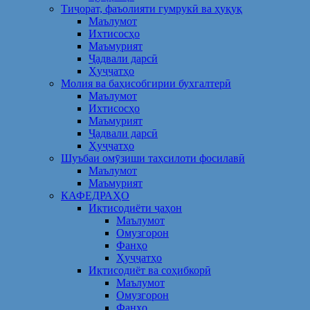
Тиҷорат, фаъолияти гумрукӣ ва ҳуқуқ
Маълумот
Ихтисосҳо
Маъмурият
Ҷадвали дарсӣ
Ҳуҷҷатҳо
Молия ва баҳисобгирии бухгалтерӣ
Маълумот
Ихтисосҳо
Маъмурият
Ҷадвали дарсӣ
Ҳуҷҷатҳо
Шуъбаи омӯзиши таҳсилоти фосилавӣ
Маълумот
Маъмурият
КАФЕДРАҲО
Иқтисодиёти ҷаҳон
Маълумот
Омузгорон
Фанҳо
Ҳуҷҷатҳо
Иқтисодиёт ва соҳибкорӣ
Маълумот
Омузгорон
Фанҳо