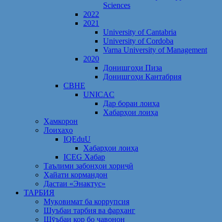
Sciences
2022
2021
University of Cantabria
University of Cordoba
Varna University of Management
2020
Донишгоҳи Пиза
Донишгоҳи Кантабрия
CBHE
UNICAC
Дар бораи лоиҳа
Хабарҳои лоиҳа
Ҳамкорон
Лоихаҳо
IQEduU
Хабарҳои лоиҳа
ICEG Хабар
Таълими забонҳои хориҷӣ
Ҳайати кормандон
Дастаи «Энактус»
ТАРБИЯ
Муқовимат ба коррупсия
Шуъбаи тарбия ва фарҳанг
Шӯъбаи кор бо ҷавонон