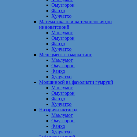
Омузгорон
Фанҳо
Ҳуҷҷатҳо
Математика олӣ ва технологияҳои
инноватсионӣ
Маълумот
Омузгорон
Фанҳо
Ҳуҷҷатҳо
Менеҷмент ва маркетинг
Маълумот
Омузгорон
Фанҳо
Ҳуҷҷатҳо
Молшиносӣ ва фаъолияти гумрукӣ
Маълумот
Омузгорон
Фанҳо
Ҳуҷҷатҳо
Назарияи иқтисод
Маълумот
Омузгорон
Фанҳо
Ҳуҷҷатҳо