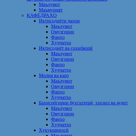
Маълумот
Маъмурият
КАФЕДРАҲО
Иқтисодиёти ҷаҳон
Маълумот
Омузгорон
Фанҳо
Ҳуҷҷатҳо
Иқтисодиёт ва соҳибкорӣ
Маълумот
Омузгорон
Фанҳо
Ҳуҷҷатҳо
Молия ва қарз
Маълумот
Омузгорон
Фанҳо
Ҳуҷҷатҳо
Баҳисобгирии бухгалтерӣ, таҳлил ва аудит
Маълумот
Омузгорон
Фанҳо
Ҳуҷҷатҳо
Ҳуқуқшиносӣ
Маълумот