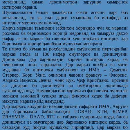
метавонанд ҳамаи лавозимотҳои заруриро самаранок
истифода баранд.
Шунавандагон баъди ҷамъбасти соати асосии дарс боз
метавонанд, то як соат дарси гузаштаро бо истифода аз
интернет мустаҳкам намоянд.
Имрӯз маркази таълимии забонҳои хориҷиро чун як маркази
роҳнамо ба барномаҳои хориҷӣ медонанд ва ҳамарӯза даҳҳо
нафар аз ин марказ ба саволҳои хеш нисбати иштирок дар
барномаҳои хориҷӣ ҷавобҳои мушуххас мегиранд.
То имруз бо кӯмак ва роҳбаландии омӯзгорони пуртаҷрибаи
марказ зиёда аз 100 нафар омӯзгорон ва донишҷӯёни
Донишкада дар барномаҳои хориҷӣ иштирок карда, ба
пешравиҳо ноил гардиданд. Дар марказ вохӯрӣ ва мизи
мудаввар бо иштироки омӯзгорон аз ИМА – Доменик
Старкер, Кори Уенс, олимони ҷавони франсуз – Флоренс,
Амрико Ванесса, Девид, Чонс Кук, Ҷеф Кристиано, Ерселия
ва дигарон бо донишҷӯён ва омӯзгорони донишкада
гузаронида шуд. Намояндагони хориҷӣ аз фаъолияти чунин як
маркази замонавӣ хушҳол шуда, фикрҳои худро ба дафтари
махсуси марказ қайд намуданд.
Дар марказ, вохӯрӣ бо намояндагони сафорати ИМА, Аврупо
дар барномаҳои байналхалқии UGRAD, KTH, KIMEP,
ERASMUS+, DAAD, RTU ва ғайраҳо гузаронида шуда, бисёр
донишҷӯён ва омӯзгорон дар барномаҳо иштирок карда, ба
саволҳои худ посухи мушаххас гирифтанд. Дар марказ бо