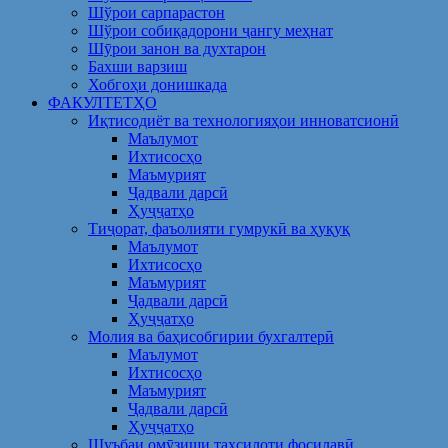
Шўрои сарпарастон
Шўрои собиқадорони ҷангу меҳнат
Шӯрои занон ва духтарон
Бахши варзиш
Хобгоҳи донишкада
ФАКУЛТЕТҲО
Иқтисодиёт ва технологияҳои инноватсионӣ
Маълумот
Ихтисосҳо
Маъмурият
Ҷадвали дарсӣ
Ҳуҷҷатҳо
Тиҷорат, фаъолияти гумрукӣ ва ҳуқуқ
Маълумот
Ихтисосҳо
Маъмурият
Ҷадвали дарсӣ
Ҳуҷҷатҳо
Молия ва баҳисобгирии бухгалтерӣ
Маълумот
Ихтисосҳо
Маъмурият
Ҷадвали дарсӣ
Ҳуҷҷатҳо
Шуъбаи омӯзиши таҳсилоти фосилавӣ