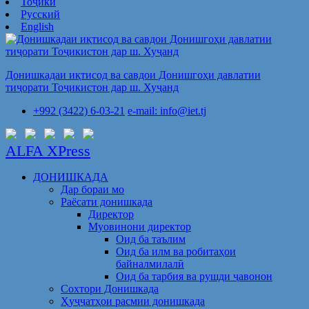
Тоҷикӣ
Русский
English
Донишкадаи иқтисод ва савдои Донишгоҳи давлатии
тиҷорати Тоҷикистон дар ш. Хуҷанд
+992 (3422) 6-03-21
e-mail: info@iet.tj
ALFA XPress
ДОНИШКАДА
Дар бораи мо
Раёсати донишкада
Директор
Муовинони директор
Оид ба таълим
Оид ба илм ва робитаҳои
байналмилалӣ
Оид ба тарбия ва рушди ҷавонон
Сохтори Донишкада
Ҳуҷҷатҳои расмии донишкада