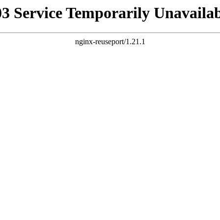
03 Service Temporarily Unavailab
nginx-reuseport/1.21.1