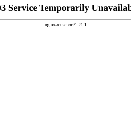
03 Service Temporarily Unavailab
nginx-reuseport/1.21.1