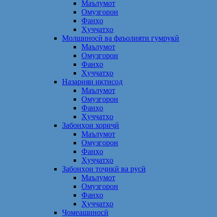
Маълумот
Омузгорон
Фанҳо
Ҳуҷҷатҳо
Молшиносӣ ва фаъолияти гумрукӣ
Маълумот
Омузгорон
Фанҳо
Ҳуҷҷатҳо
Назарияи иқтисод
Маълумот
Омузгорон
Фанҳо
Ҳуҷҷатҳо
Забонҳои хориҷӣ
Маълумот
Омузгорон
Фанҳо
Ҳуҷҷатҳо
Забонҳои тоҷикӣ ва русӣ
Маълумот
Омузгорон
Фанҳо
Ҳуҷҷатҳо
Ҷомеашиносӣ