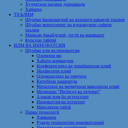
Ҳуҷҷатҳои расмии донишкада
Хабарҳо
ТАЪЛИМ
Шуъбаи банақшагирӣ ва назорати раванди таълим
Шуъбаи мониторинг ва идоракунии сифати
таълим
Маркази бақайдгирӣ, тестӣ ва машварат
Курсҳои тайёрӣ
ИЛМ ВА ИННОВАТСИЯ
Шуъбаи илм ва инноватсия
Олимони мо
Ҳайати кормандон
Конференсияҳо ва чорабиниҳои илмӣ
Маҳфилҳои илмӣ
Олимпиадаҳо ва озмунҳо
Китобҳои нашршуда
Маҷаллаҳо ва маҷмӯаҳои мақолаҳои илмӣ
Моҳвораи “Иқтисод ва тиҷорат”
Алоқаи илм бо истеҳсолот
Инноватсия ва ихтироот
Мақолаҳои сиёсӣ
Парки технологӣ
Ҳамкорон
Рушди технологию инноватсионӣ
Инкубатсияи соҳибкорон