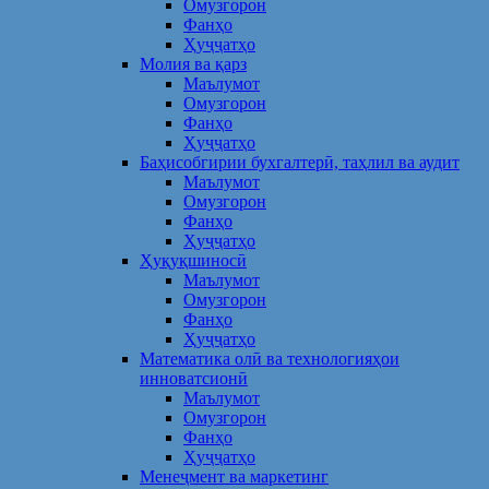
Омузгорон
Фанҳо
Ҳуҷҷатҳо
Молия ва қарз
Маълумот
Омузгорон
Фанҳо
Ҳуҷҷатҳо
Баҳисобгирии бухгалтерӣ, таҳлил ва аудит
Маълумот
Омузгорон
Фанҳо
Ҳуҷҷатҳо
Ҳуқуқшиносӣ
Маълумот
Омузгорон
Фанҳо
Ҳуҷҷатҳо
Математика олӣ ва технологияҳои
инноватсионӣ
Маълумот
Омузгорон
Фанҳо
Ҳуҷҷатҳо
Менеҷмент ва маркетинг