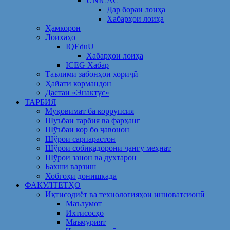
UNICAC
Дар бораи лоиҳа
Хабарҳои лоиҳа
Ҳамкорон
Лоихаҳо
IQEduU
Хабарҳои лоиҳа
ICEG Хабар
Таълими забонҳои хориҷӣ
Ҳайати кормандон
Дастаи «Энактус»
ТАРБИЯ
Муқовимат ба коррупсия
Шуъбаи тарбия ва фарҳанг
Шӯъбаи кор бо ҷавонон
Шўрои сарпарастон
Шўрои собиқадорони ҷангу меҳнат
Шӯрои занон ва духтарон
Бахши варзиш
Хобгоҳи донишкада
ФАКУЛТЕТҲО
Иқтисодиёт ва технологияҳои инноватсионӣ
Маълумот
Ихтисосҳо
Маъмурият