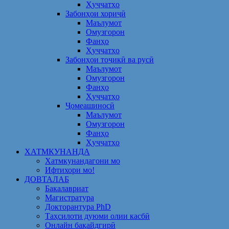
Ҳуҷҷатҳо
Забонҳои хориҷӣ
Маълумот
Омузгорон
Фанҳо
Ҳуҷҷатҳо
Забонҳои тоҷикӣ ва русӣ
Маълумот
Омузгорон
Фанҳо
Ҳуҷҷатҳо
Ҷомеашиносӣ
Маълумот
Омузгорон
Фанҳо
Ҳуҷҷатҳо
ХАТМКУНАНДА
Хатмкунандагони мо
Ифтихори мо!
ДОВТАЛАБ
Бакалавриат
Магистратура
Докторантура PhD
Таҳсилоти дуюми олии касбӣ
Онлайн бақайдгирӣ