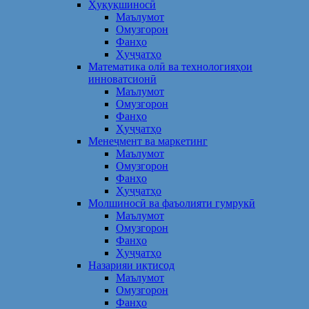
Ҳуқуқшиносӣ
Маълумот
Омузгорон
Фанҳо
Ҳуҷҷатҳо
Математика олӣ ва технологияҳои
инноватсионӣ
Маълумот
Омузгорон
Фанҳо
Ҳуҷҷатҳо
Менеҷмент ва маркетинг
Маълумот
Омузгорон
Фанҳо
Ҳуҷҷатҳо
Молшиносӣ ва фаъолияти гумрукӣ
Маълумот
Омузгорон
Фанҳо
Ҳуҷҷатҳо
Назарияи иқтисод
Маълумот
Омузгорон
Фанҳо