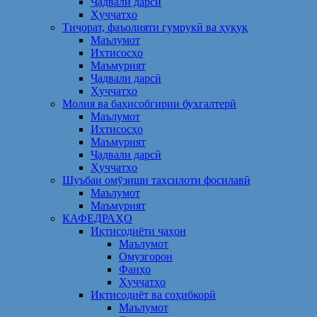
Ҷадвали дарсӣ
Ҳуҷҷатҳо
Тиҷорат, фаъолияти гумрукӣ ва ҳуқуқ
Маълумот
Ихтисосҳо
Маъмурият
Ҷадвали дарсӣ
Ҳуҷҷатҳо
Молия ва баҳисобгирии бухгалтерӣ
Маълумот
Ихтисосҳо
Маъмурият
Ҷадвали дарсӣ
Ҳуҷҷатҳо
Шуъбаи омӯзиши таҳсилоти фосилавӣ
Маълумот
Маъмурият
КАФЕДРАҲО
Иқтисодиёти ҷаҳон
Маълумот
Омузгорон
Фанҳо
Ҳуҷҷатҳо
Иқтисодиёт ва соҳибкорӣ
Маълумот