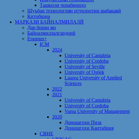
Ташкили чорабиниҳо
Шуъбаи технологияи иттилоотии шабакавӣ
Китобхона
МАРКАЗИ БАЙНАЛМИЛАЛӢ
Дар бораи мо
Байналмиллалгардонӣ
Erasmus+
ICM
2024
University of Cantabria
University of Cordoba
University of Seville
University of Osijek
Laurea University of Applied
Sciences
2022
2021
University of Cantabria
University of Cordoba
Varna University of Management
2020
Донишгоҳи Пиза
Донишгоҳи Кантабрия
CBHE