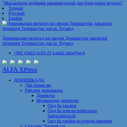
“Масъалаҳои мубрами рақамикунонӣ дар бонкдории муосир”
Тоҷикӣ
Русский
English
Донишкадаи иқтисод ва савдои Донишгоҳи давлатии
тиҷорати Тоҷикистон дар ш. Хуҷанд
+992 (3422) 6-03-21
e-mail: info@iet.tj
ALFA XPress
ДОНИШКАДА
Дар бораи мо
Раёсати донишкада
Директор
Муовинони директор
Оид ба таълим
Оид ба илм ва робитаҳои
байналмилалӣ
Оид ба тарбия ва рушди ҷавонон
Сохтори Донишкада