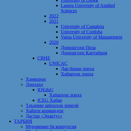
University of Osijek
Laurea University of Applied
Sciences
2022
2021
University of Cantabria
University of Cordoba
Varna University of Management
2020
Донишгоҳи Пиза
Донишгоҳи Кантабрия
CBHE
UNICAC
Дар бораи лоиҳа
Хабарҳои лоиҳа
Ҳамкорон
Лоихаҳо
IQEduU
Хабарҳои лоиҳа
ICEG Хабар
Таълими забонҳои хориҷӣ
Ҳайати кормандон
Дастаи «Энактус»
ТАРБИЯ
Муқовимат ба коррупсия