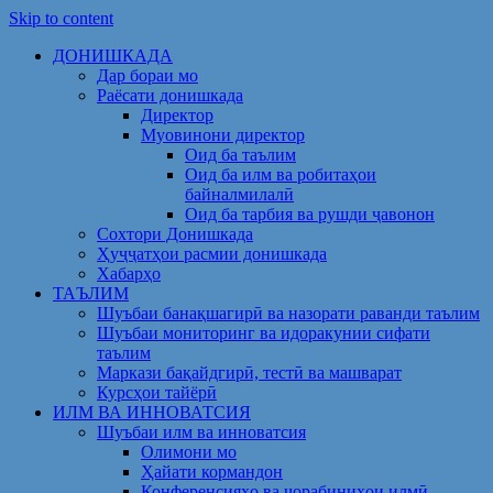
Skip to content
ДОНИШКАДА
Дар бораи мо
Раёсати донишкада
Директор
Муовинони директор
Оид ба таълим
Оид ба илм ва робитаҳои
байналмилалӣ
Оид ба тарбия ва рушди ҷавонон
Сохтори Донишкада
Ҳуҷҷатҳои расмии донишкада
Хабарҳо
ТАЪЛИМ
Шуъбаи банақшагирӣ ва назорати раванди таълим
Шуъбаи мониторинг ва идоракунии сифати
таълим
Маркази бақайдгирӣ, тестӣ ва машварат
Курсҳои тайёрӣ
ИЛМ ВА ИННОВАТСИЯ
Шуъбаи илм ва инноватсия
Олимони мо
Ҳайати кормандон
Конференсияҳо ва чорабиниҳои илмӣ