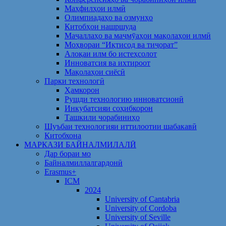
Маҳфилҳои илмӣ
Олимпиадаҳо ва озмунҳо
Китобҳои нашршуда
Маҷаллаҳо ва маҷмӯаҳои мақолаҳои илмӣ
Моҳвораи “Иқтисод ва тиҷорат”
Алоқаи илм бо истеҳсолот
Инноватсия ва ихтироот
Мақолаҳои сиёсӣ
Парки технологӣ
Ҳамкорон
Рушди технологию инноватсионӣ
Инкубатсияи соҳибкорон
Ташкили чорабиниҳо
Шуъбаи технологияи иттилоотии шабакавӣ
Китобхона
МАРКАЗИ БАЙНАЛМИЛАЛӢ
Дар бораи мо
Байналмиллалгардонӣ
Erasmus+
ICM
2024
University of Cantabria
University of Cordoba
University of Seville