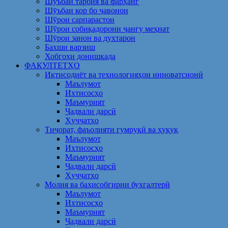
Шуъбаи тарбия ва фарҳанг
Шӯъбаи кор бо ҷавонон
Шўрои сарпарастон
Шўрои собиқадорони ҷангу меҳнат
Шӯрои занон ва духтарон
Бахши варзиш
Хобгоҳи донишкада
ФАКУЛТЕТҲО
Иқтисодиёт ва технологияҳои инноватсионӣ
Маълумот
Ихтисосҳо
Маъмурият
Ҷадвали дарсӣ
Ҳуҷҷатҳо
Тиҷорат, фаъолияти гумрукӣ ва ҳуқуқ
Маълумот
Ихтисосҳо
Маъмурият
Ҷадвали дарсӣ
Ҳуҷҷатҳо
Молия ва баҳисобгирии бухгалтерӣ
Маълумот
Ихтисосҳо
Маъмурият
Ҷадвали дарсӣ