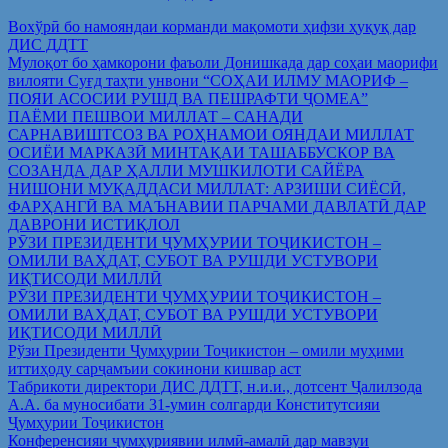
Вохўрӣ бо намояндаи корманди мақомоти ҳифзи ҳуқуқ дар
ДИС ДДТТ
Мулоқот бо ҳамкорони фаъоли Донишкада дар соҳаи маорифи
вилояти Суғд таҳти унвони “СОҲАИ ИЛМУ МАОРИФ –
ПОЯИ АСОСИИ РУШД ВА ПЕШРАФТИ ҶОМЕА”
ПАЁМИ ПЕШВОИ МИЛЛАТ – САНАДИ
САРНАВИШТСОЗ ВА РОҲНАМОИ ОЯНДАИ МИЛЛАТ
ОСИЁИ МАРКАЗӢ МИНТАҚАИ ТАШАББУСКОР ВА
СОЗАНДА ДАР ҲАЛЛИ МУШКИЛОТИ САЙЁРА
НИШОНИ МУҚАДДАСИ МИЛЛАТ: АРЗИШИ СИЁСӢ,
ФАРҲАНГӢ ВА МАЪНАВИИ ПАРЧАМИ ДАВЛАТӢ ДАР
ДАВРОНИ ИСТИҚЛОЛ
РӮЗИ ПРЕЗИДЕНТИ ҶУМҲУРИИ ТОҶИКИСТОН –
ОМИЛИ ВАҲДАТ, СУБОТ ВА РУШДИ УСТУВОРИ
ИҚТИСОДИ МИЛЛӢ
РӮЗИ ПРЕЗИДЕНТИ ҶУМҲУРИИ ТОҶИКИСТОН –
ОМИЛИ ВАҲДАТ, СУБОТ ВА РУШДИ УСТУВОРИ
ИҚТИСОДИ МИЛЛӢ
Рўзи Президенти Ҷумҳурии Тоҷикистон – омили муҳими
иттиҳоду сарҷамъии сокинони кишвар аст
Табрикоти директори ДИС ДДТТ, н.и.и., дотсент Ҷалилзода
А.А. ба муносибати 31-умин солгарди Конститутсияи
Ҷумҳурии Тоҷикистон
Конференсияи ҷумҳуриявии илмӣ-амалӣ дар мавзуи