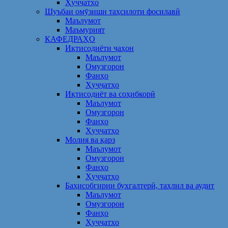
Ҳуҷҷатҳо
Шуъбаи омӯзиши таҳсилоти фосилавӣ
Маълумот
Маъмурият
КАФЕДРАҲО
Иқтисодиёти ҷаҳон
Маълумот
Омузгорон
Фанҳо
Ҳуҷҷатҳо
Иқтисодиёт ва соҳибкорӣ
Маълумот
Омузгорон
Фанҳо
Ҳуҷҷатҳо
Молия ва қарз
Маълумот
Омузгорон
Фанҳо
Ҳуҷҷатҳо
Баҳисобгирии бухгалтерӣ, таҳлил ва аудит
Маълумот
Омузгорон
Фанҳо
Ҳуҷҷатҳо