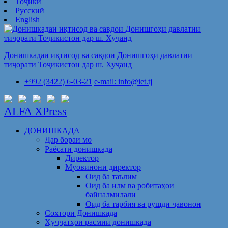
Тоҷикӣ
Русский
English
Донишкадаи иқтисод ва савдои Донишгоҳи давлатии
тиҷорати Тоҷикистон дар ш. Хуҷанд
+992 (3422) 6-03-21
e-mail: info@iet.tj
ALFA XPress
ДОНИШКАДА
Дар бораи мо
Раёсати донишкада
Директор
Муовинони директор
Оид ба таълим
Оид ба илм ва робитаҳои
байналмилалӣ
Оид ба тарбия ва рушди ҷавонон
Сохтори Донишкада
Ҳуҷҷатҳои расмии донишкада