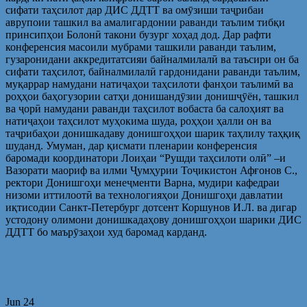
сифати таҳсилот дар ДИС ДДТТ ва омӯзиши таҷрибаи
аврупоии ташкил ва амалигардонии раванди таълим тибқи
принсипҳои Болонӣ такони бузург хоҳад дод. Дар рафти
конференсия масоили мубрами ташкили раванди таълим,
гузаронидани аккредитатсияи байналмилалӣ ва таъсири он ба
сифати таҳсилот, байналмилалӣ гардонидани раванди таълим,
муқаррар намудани натиҷаҳои таҳсилоти фанҳои таълимӣ ва
роҳҳои баҳогузории сатҳи донишандӯзии донишҷӯён, ташкил
ва ҷорӣ намудани раванди таҳсилот вобаста ба салоҳият ва
натиҷаҳои таҳсилот муҳокима шуда, роҳҳои ҳалли он ва
таҷрибаҳои донишкадаву донишгоҳҳои шарик таҳлилу таҳқиқ
шуданд. Умуман, дар қисмати пленарии конференсия
баромади координатори Лоиҳаи “Рушди таҳсилоти олӣ” –и
Вазорати маориф ва илми Ҷумҳурии Тоҷикистон Афғонов С.,
ректори Донишгоҳи менеҷменти Варна, мудири кафедраи
низоми иттилоотӣ ва технологияҳои Донишгоҳи давлатии
иқтисодии Санкт-Петербург дотсент Коршунов И.Л. ва дигар
устодону олимони донишкадаҳову донишгоҳҳои шарики ДИС
ДДТТ бо маърӯзаҳои худ баромад карданд.
Jun
24