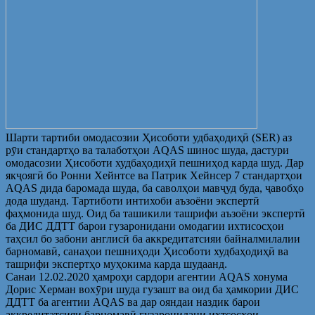
Шарти тартиби омодасозии Ҳисоботи удбаҳодиҳӣ (SER) аз
рӯи стандартҳо ва талаботҳои AQAS шинос шуда, дастури
омодасозии Ҳисоботи худбаҳодиҳӣ пешниҳод карда шуд. Дар
якҷоягӣ бо Ронни Хейнтсе ва Патрик Хейнсер 7 стандартҳои
AQAS дида баромада шуда, ба саволҳои мавҷуд буда, ҷавобҳо
дода шуданд. Тартиботи интихоби аъзоёни экспертӣ
фаҳмонида шуд. Оид ба ташикили ташрифи аъзоёни экспертӣ
ба ДИС ДДТТ барои гузаронидани омодагии ихтисосҳои
таҳсил бо забони англисӣ ба аккредитатсияи байналмилалии
барномавӣ, санаҳои пешниҳоди Ҳисоботи худбаҳодиҳӣ ва
ташрифи экспертҳо муҳокима карда шудаанд.
Санаи 12.02.2020 ҳамроҳи сардори агентии AQAS хонума
Дорис Херман вохӯри шуда гузашт ва оид ба ҳамкории ДИС
ДДТТ ба агентии AQAS ва дар ояндаи наздик барои
аккредитатсияи барномавӣ гузаронидани ихтсосҳои