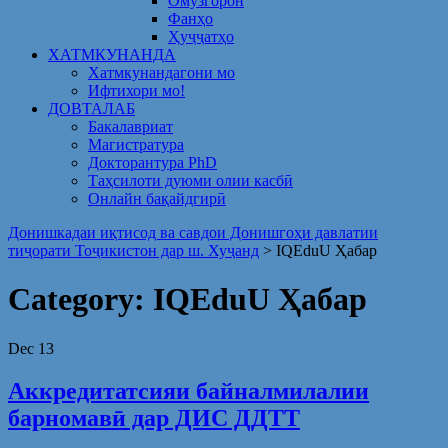
Омузгорон
Фанҳо
Ҳуҷҷатҳо
ХАТМКУНАНДА
Хатмкунандагони мо
Ифтихори мо!
ДОВТАЛАБ
Бакалавриат
Магистратура
Докторантура PhD
Таҳсилоти дуюми олии касбӣ
Онлайн бақайдгирӣ
Донишкадаи иқтисод ва савдои Донишгоҳи давлатии
тиҷорати Тоҷикистон дар ш. Хуҷанд
>
IQEduU Ҳабар
Category:
IQEduU Ҳабар
Dec
13
Аккредитатсияи байналмилалии
барномавӣ дар ДИС ДДТТ