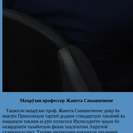
Маърӯзаи профессор Жанета Симавичиене
Ташкили маърӯзаи проф. Жанета Симавичиене доир ба
мавзӯи Принсипҳои тартиб додани стандартҳои таълимӣ ва
нақшаҳои таълим аз рӯи ихтисоси Иқтисодиёти ҷаҳон бо
назардошти талаботҳои фазои таҳсилотии Аврупоӣ
гузаронида шуд. Таҳияи интиқодии нақшаҳои таълимии