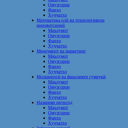
Омузгорон
Фанҳо
Ҳуҷҷатҳо
Математика олӣ ва технологияҳои
инноватсионӣ
Маълумот
Омузгорон
Фанҳо
Ҳуҷҷатҳо
Менеҷмент ва маркетинг
Маълумот
Омузгорон
Фанҳо
Ҳуҷҷатҳо
Молшиносӣ ва фаъолияти гумрукӣ
Маълумот
Омузгорон
Фанҳо
Ҳуҷҷатҳо
Назарияи иқтисод
Маълумот
Омузгорон
Фанҳо
Ҳуҷҷатҳо