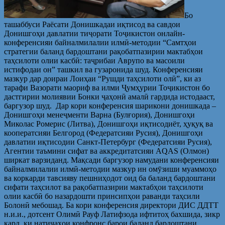
Бо
ташаббуси Раёсати Донишкадаи иқтисод ва савдои
Донишгоҳи давлатии тиҷорати Тоҷикистон онлайн-
конференсияи байналмилалии илмӣ-методии “Самтҳои
стратегии баланд бардоштани рақобатпазирии мактабҳои
таҳсилоти олии касбӣ: таҷрибаи Аврупо ва масоили
истифодаи он” ташкил ва гузаронида шуд. Конференсияи
мазкур дар доираи Лоиҳаи “Рушди таҳсилоти олӣ”, ки аз
тарафи Вазорати маориф ва илми Ҷумҳурии Тоҷикистон бо
дастгирии молиявии Бонки ҷаҳонӣ амалӣ гардида истодааст,
баргузор шуд. Дар кори конференсия шарикони донишкада –
Донишгоҳи менеҷменти Варна (Булғория), Донишгоҳи
Миколас Ромерис (Литва), Донишгоҳи иқтисодиёт, ҳуқуқ ва
кооператсияи Белгород (Федератсияи Русия), Донишгоҳи
давлатии иқтисодии Санкт-Петербург (Федератсияи Русия),
Агентии таъмини сифат ва аккредитатсияи AQAS (Олмон)
ширкат варзиданд. Мақсади баргузор намудани конференсияи
байналмилалии илмӣ-методии мазкур ин омӯзиши муаммоҳо
ва коркарди тавсияву пешниҳодот оид ба баланд бардоштани
сифати таҳсилот ва рақобатпазирии мактабҳои таҳсилоти
олии касбӣ бо назардошти принсипҳои раванди таҳсили
Болонӣ мебошад. Ба кори конференсия директори ДИС ДДТТ
н.и.и., дотсент Олимӣ Рауф Латифзода ифтитоҳ бахшида, зикр
кард, ки натиҷаҳои конфронс барои баланд бардоштани