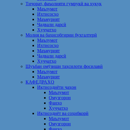
Тиҷорат, фаъолияти гумрукӣ ва ҳуқуқ
Маълумот
Ихтисосҳо
Маъмурият
Ҷадвали дарсӣ
Ҳуҷҷатҳо
Молия ва баҳисобгирии бухгалтерӣ
Маълумот
Ихтисосҳо
Маъмурият
Ҷадвали дарсӣ
Ҳуҷҷатҳо
Шуъбаи омӯзиши таҳсилоти фосилавӣ
Маълумот
Маъмурият
КАФЕДРАҲО
Иқтисодиёти ҷаҳон
Маълумот
Омузгорон
Фанҳо
Ҳуҷҷатҳо
Иқтисодиёт ва соҳибкорӣ
Маълумот
Омузгорон
Фанҳо