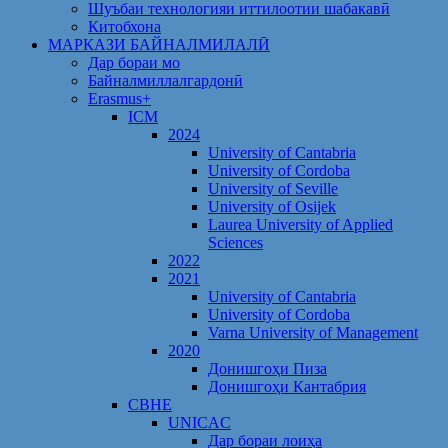
Шуъбаи технологияи иттилоотии шабакавӣ
Китобхона
МАРКАЗИ БАЙНАЛМИЛАЛӢ
Дар бораи мо
Байналмиллалгардонӣ
Erasmus+
ICM
2024
University of Cantabria
University of Cordoba
University of Seville
University of Osijek
Laurea University of Applied
Sciences
2022
2021
University of Cantabria
University of Cordoba
Varna University of Management
2020
Донишгоҳи Пиза
Донишгоҳи Кантабрия
CBHE
UNICAC
Дар бораи лоиҳа