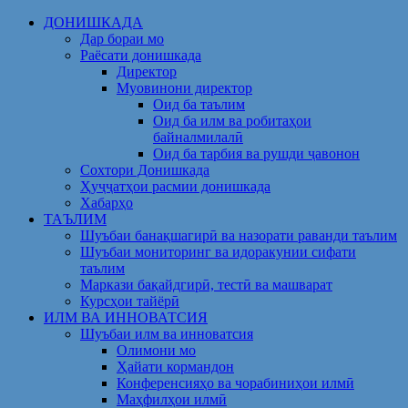
Skip
ДОНИШКАДА
to
Дар бораи мо
content
Раёсати донишкада
Директор
Муовинони директор
Оид ба таълим
Оид ба илм ва робитаҳои
байналмилалӣ
Оид ба тарбия ва рушди ҷавонон
Сохтори Донишкада
Ҳуҷҷатҳои расмии донишкада
Хабарҳо
ТАЪЛИМ
Шуъбаи банақшагирӣ ва назорати раванди таълим
Шуъбаи мониторинг ва идоракунии сифати
таълим
Маркази бақайдгирӣ, тестӣ ва машварат
Курсҳои тайёрӣ
ИЛМ ВА ИННОВАТСИЯ
Шуъбаи илм ва инноватсия
Олимони мо
Ҳайати кормандон
Конференсияҳо ва чорабиниҳои илмӣ
Маҳфилҳои илмӣ