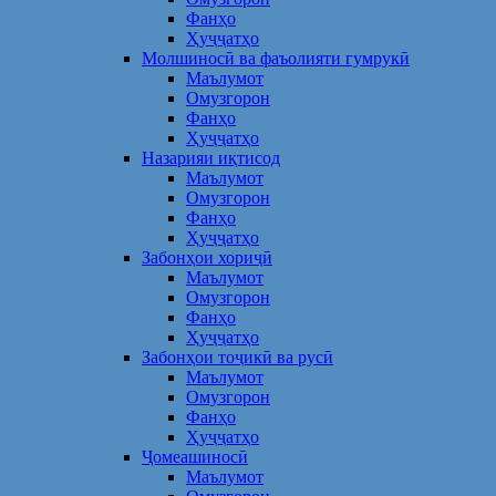
Фанҳо
Ҳуҷҷатҳо
Молшиносӣ ва фаъолияти гумрукӣ
Маълумот
Омузгорон
Фанҳо
Ҳуҷҷатҳо
Назарияи иқтисод
Маълумот
Омузгорон
Фанҳо
Ҳуҷҷатҳо
Забонҳои хориҷӣ
Маълумот
Омузгорон
Фанҳо
Ҳуҷҷатҳо
Забонҳои тоҷикӣ ва русӣ
Маълумот
Омузгорон
Фанҳо
Ҳуҷҷатҳо
Ҷомеашиносӣ
Маълумот