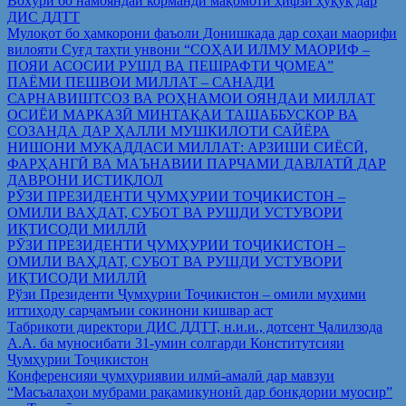
Вохўрӣ бо намояндаи корманди мақомоти ҳифзи ҳуқуқ дар
ДИС ДДТТ
Мулоқот бо ҳамкорони фаъоли Донишкада дар соҳаи маорифи
вилояти Суғд таҳти унвони “СОҲАИ ИЛМУ МАОРИФ –
ПОЯИ АСОСИИ РУШД ВА ПЕШРАФТИ ҶОМЕА”
ПАЁМИ ПЕШВОИ МИЛЛАТ – САНАДИ
САРНАВИШТСОЗ ВА РОҲНАМОИ ОЯНДАИ МИЛЛАТ
ОСИЁИ МАРКАЗӢ МИНТАҚАИ ТАШАББУСКОР ВА
СОЗАНДА ДАР ҲАЛЛИ МУШКИЛОТИ САЙЁРА
НИШОНИ МУҚАДДАСИ МИЛЛАТ: АРЗИШИ СИЁСӢ,
ФАРҲАНГӢ ВА МАЪНАВИИ ПАРЧАМИ ДАВЛАТӢ ДАР
ДАВРОНИ ИСТИҚЛОЛ
РӮЗИ ПРЕЗИДЕНТИ ҶУМҲУРИИ ТОҶИКИСТОН –
ОМИЛИ ВАҲДАТ, СУБОТ ВА РУШДИ УСТУВОРИ
ИҚТИСОДИ МИЛЛӢ
РӮЗИ ПРЕЗИДЕНТИ ҶУМҲУРИИ ТОҶИКИСТОН –
ОМИЛИ ВАҲДАТ, СУБОТ ВА РУШДИ УСТУВОРИ
ИҚТИСОДИ МИЛЛӢ
Рўзи Президенти Ҷумҳурии Тоҷикистон – омили муҳими
иттиҳоду сарҷамъии сокинони кишвар аст
Табрикоти директори ДИС ДДТТ, н.и.и., дотсент Ҷалилзода
А.А. ба муносибати 31-умин солгарди Конститутсияи
Ҷумҳурии Тоҷикистон
Конференсияи ҷумҳуриявии илмӣ-амалӣ дар мавзуи
“Масъалаҳои мубрами рақамикунонӣ дар бонкдории муосир”