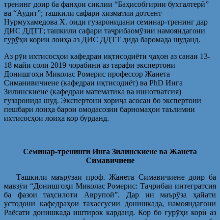
тренинг доир ба фанҳои сиклии “Баҳисобгирии бухгалтерӣ”
ва “Аудит”; ташкили сафари хизматии дотсент
Нурмухамедова Х. оиди гузаронидани семинар-тренинг дар
ДИС ДДТТ; ташкили сафари таҷрибаомӯзии намояндагони
гурӯҳи кории лоиҳа аз ДИС ДДТТ дида баромада шуданд.
Аз рӯи ихтисосҳои кафедраи иқтисодиёти ҷаҳон аз санаи 13-
18 майи соли 2019 чорабини аз тарафи экспертони
Донишгоҳи Миколас Ромерис профессор Жанета
Симанивичиене (кафедраи иқтисодиёт) ва PhD Инга
Зилинскиене (кафедраи математика ва иннотватсия)
гузаронида шуд. Экспертони хориҷа асосан бо экспертони
пешбари лоиҳа барои омодасозии барномаҳои таълимии
ихтисосҳои лоиҳа кор бурданд.
Семинар-тренинги Инга Зилинскиене ва Жанета
Симавичиене
Ташкили маърӯзаи проф. Жанета Симавичиене доир ба
мавзӯи “Донишгоҳи Миколас Ромерис: Таҷрибаи интегратсия
ба фазои таҳсилоти Аврупоӣ”. Дар ин маърӯза ҳайати
устодони кафедраҳои тахассусии донишкада, намояндагони
Раёсати донишкада иштирок карданд. Кор бо гурӯҳи корӣ аз