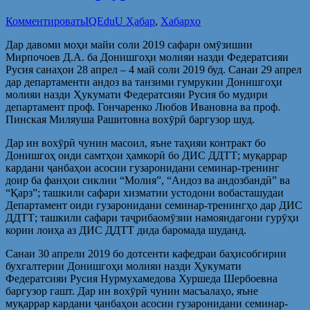
Комментировать
IQEduU Ҳабар
,
Хабарҳо
Дар давоми моҳи майи соли 2019 сафари омӯзишии
Мирпочоев Д.А. ба Донишгоҳи молияи назди Федератсияи
Русия санаҳои 28 апрел – 4 май соли 2019 буд. Санаи 29 апрел
дар департаменти андоз ва танзими гумрукии Донишгоҳи
молияи назди Ҳукумати Федератсияи Русия бо мудири
департамент проф. Гончаренко Любов Ивановна ва проф.
Пинская Миляуша Рашитовна вохӯрӣ баргузор шуд.
Дар ин вохӯрӣ чунин масоил, яъне таҳияи контракт бо
Донишгоҳ оиди самтҳои ҳамкорӣ бо ДИС ДДТТ; муқаррар
кардани ҷанбаҳои асосии гузаронидани семинар-тренинг
доир ба фанҳои сиклии “Молия”, “Андоз ва андозбандӣ” ва
“Қарз”; ташкили сафари хизматии устодони вобасташудаи
Департамент оиди гузаронидани семинар-тренингҳо дар ДИС
ДДТТ; ташкили сафари таҷрибаомӯзии намояндагони гурӯҳи
кории лоиҳа аз ДИС ДДТТ дида баромада шуданд.
Санаи 30 апрели 2019 бо дотсенти кафедраи баҳисобгирии
бухгалтерии Донишгоҳи молияи назди Ҳукумати
Федератсияи Русия Нурмухамедова Хуршеда Шербоевна
баргузор гашт. Дар ин вохӯрӣ чунин масъалаҳо, яъне
муқаррар кардани ҷанбаҳои асосии гузаронидани семинар-