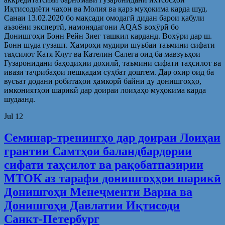
Иқтисодиёти чаҳон ва Молия ва қарз муҳокима карда шуд.
Санаи 13.02.2020 бо мақсади омодагӣ дидан барои қабули
аъзоёни экспертӣ, намонядагони AQAS вохӯрӣ бо
Донишгоҳи Бонн Рейн Зиег ташкил карданд. Вохӯри дар ш.
Бонн шуда гузашт. Ҳамроҳи мудири шӯъбаи таъмини сифати
таҳсилот Катя Клут ва Кателин Салега оид ба мавзӯъҳои
Гузаронидани баҳодиҳии дохилӣ, таъмини сифати таҳсилот ва
ивази таҷрибаҳои пешқадам сӯҳбат доштем. Дар охир оид ба
вусъат додани робитаҳои ҳамкорӣ байни ду донишгоҳҳо,
имкониятҳои шарикӣ дар доираи лоиҳаҳо муҳокима карда
шудаанд.
Jul
12
Семинар-тренингҳо дар доираи Лоиҳаи
грантии Самтҳои баландбардории
сифати таҳсилот ва рақобатпазирии
МТОК аз тарафи донишгоҳҳои шарикӣ
Донишгоҳи Менеҷменти Варна ва
Донишгоҳи Давлатии Иқтисоди
Санкт-Петербург