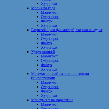
Ҳуҷҷатҳо
Молия ва қарз
Маълумот
Омузгорон
Фанҳо
Ҳуҷҷатҳо
Баҳисобгирии бухгалтерӣ, таҳлил ва аудит
Маълумот
Омузгорон
Фанҳо
Ҳуҷҷатҳо
Ҳуқуқшиносӣ
Маълумот
Омузгорон
Фанҳо
Ҳуҷҷатҳо
Математика олӣ ва технологияҳои
инноватсионӣ
Маълумот
Омузгорон
Фанҳо
Ҳуҷҷатҳо
Менеҷмент ва маркетинг
Маълумот
Омузгорон