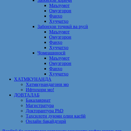
Забонҳои хориҷӣ
Маълумот
Омузгорон
Фанҳо
Ҳуҷҷатҳо
Забонҳои тоҷикӣ ва русӣ
Маълумот
Омузгорон
Фанҳо
Ҳуҷҷатҳо
Ҷомеашиносӣ
Маълумот
Омузгорон
Фанҳо
Ҳуҷҷатҳо
ХАТМКУНАНДА
Хатмкунандагони мо
Ифтихори мо!
ДОВТАЛАБ
Бакалавриат
Магистратура
Докторантура PhD
Таҳсилоти дуюми олии касбӣ
Онлайн бақайдгирӣ