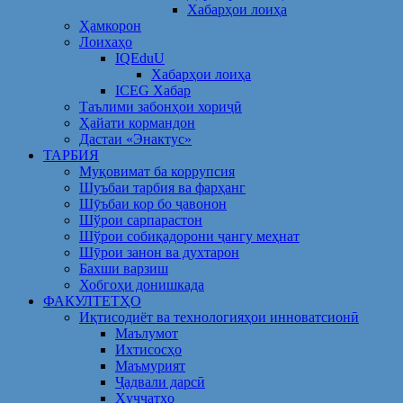
Хабарҳои лоиҳа
Ҳамкорон
Лоихаҳо
IQEduU
Хабарҳои лоиҳа
ICEG Хабар
Таълими забонҳои хориҷӣ
Ҳайати кормандон
Дастаи «Энактус»
ТАРБИЯ
Муқовимат ба коррупсия
Шуъбаи тарбия ва фарҳанг
Шӯъбаи кор бо ҷавонон
Шўрои сарпарастон
Шўрои собиқадорони ҷангу меҳнат
Шӯрои занон ва духтарон
Бахши варзиш
Хобгоҳи донишкада
ФАКУЛТЕТҲО
Иқтисодиёт ва технологияҳои инноватсионӣ
Маълумот
Ихтисосҳо
Маъмурият
Ҷадвали дарсӣ
Ҳуҷҷатҳо