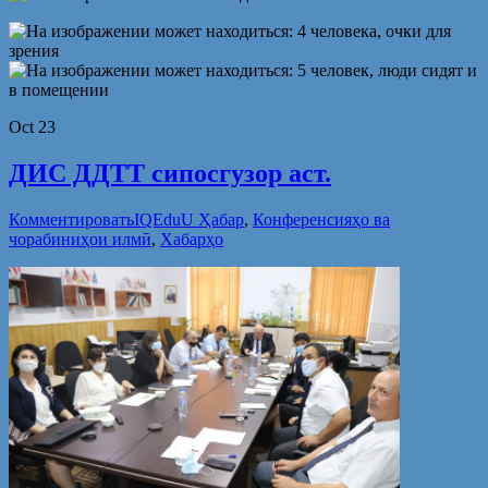
Oct
23
ДИС ДДТТ сипосгузор аст.
Комментировать
IQEduU Ҳабар
,
Конференсияҳо ва
чорабиниҳои илмӣ
,
Хабарҳо