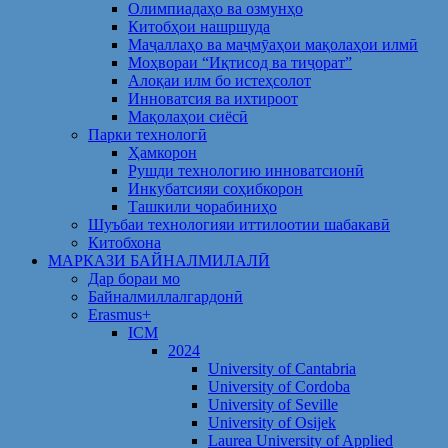
Олимпиадаҳо ва озмунҳо
Китобҳои нашршуда
Маҷаллаҳо ва маҷмӯаҳои мақолаҳои илмӣ
Моҳвораи “Иқтисод ва тиҷорат”
Алоқаи илм бо истеҳсолот
Инноватсия ва ихтироот
Мақолаҳои сиёсӣ
Парки технологӣ
Ҳамкорон
Рушди технологию инноватсионӣ
Инкубатсияи соҳибкорон
Ташкили чорабиниҳо
Шуъбаи технологияи иттилоотии шабакавӣ
Китобхона
МАРКАЗИ БАЙНАЛМИЛАЛӢ
Дар бораи мо
Байналмиллалгардонӣ
Erasmus+
ICM
2024
University of Cantabria
University of Cordoba
University of Seville
University of Osijek
Laurea University of Applied