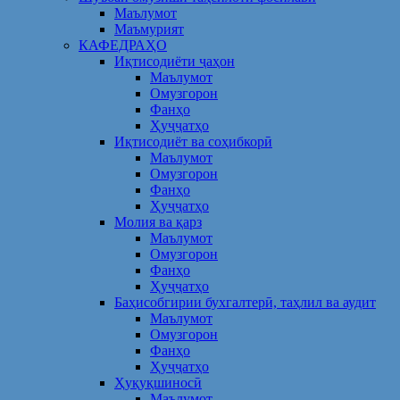
Маълумот
Маъмурият
КАФЕДРАҲО
Иқтисодиёти ҷаҳон
Маълумот
Омузгорон
Фанҳо
Ҳуҷҷатҳо
Иқтисодиёт ва соҳибкорӣ
Маълумот
Омузгорон
Фанҳо
Ҳуҷҷатҳо
Молия ва қарз
Маълумот
Омузгорон
Фанҳо
Ҳуҷҷатҳо
Баҳисобгирии бухгалтерӣ, таҳлил ва аудит
Маълумот
Омузгорон
Фанҳо
Ҳуҷҷатҳо
Ҳуқуқшиносӣ
Маълумот