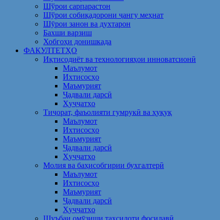
Шўрои сарпарастон
Шўрои собиқадорони ҷангу меҳнат
Шӯрои занон ва духтарон
Бахши варзиш
Хобгоҳи донишкада
ФАКУЛТЕТҲО
Иқтисодиёт ва технологияҳои инноватсионӣ
Маълумот
Ихтисосҳо
Маъмурият
Ҷадвали дарсӣ
Ҳуҷҷатҳо
Тиҷорат, фаъолияти гумрукӣ ва ҳуқуқ
Маълумот
Ихтисосҳо
Маъмурият
Ҷадвали дарсӣ
Ҳуҷҷатҳо
Молия ва баҳисобгирии бухгалтерӣ
Маълумот
Ихтисосҳо
Маъмурият
Ҷадвали дарсӣ
Ҳуҷҷатҳо
Шуъбаи омӯзиши таҳсилоти фосилавӣ