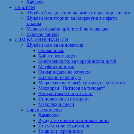
Хабарҳо
ТАЪЛИМ
Шуъбаи банақшагирӣ ва назорати раванди таълим
Шуъбаи мониторинг ва идоракунии сифати
таълим
Маркази бақайдгирӣ, тестӣ ва машварат
Курсҳои тайёрӣ
ИЛМ ВА ИННОВАТСИЯ
Шуъбаи илм ва инноватсия
Олимони мо
Ҳайати кормандон
Конференсияҳо ва чорабиниҳои илмӣ
Маҳфилҳои илмӣ
Олимпиадаҳо ва озмунҳо
Китобҳои нашршуда
Маҷаллаҳо ва маҷмӯаҳои мақолаҳои илмӣ
Моҳвораи “Иқтисод ва тиҷорат”
Алоқаи илм бо истеҳсолот
Инноватсия ва ихтироот
Мақолаҳои сиёсӣ
Парки технологӣ
Ҳамкорон
Рушди технологию инноватсионӣ
Инкубатсияи соҳибкорон
Ташкили чорабиниҳо