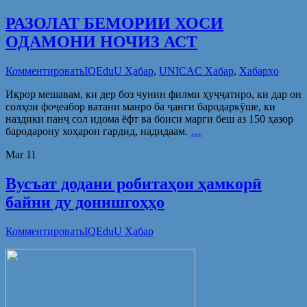
РАЗОЛАТ БЕМОРИИ ХОСИ
ОДАМОНИ НОЧИЗ АСТ
Комментировать
IQEduU Ҳабар
,
UNICAC Хабар
,
Хабарҳо
Иқрор мешавам, ки дер боз чунин филми ҳуҷҷатиро, ки дар он
солҳои фоҷеабор ватани манро ба ҷанги бародаркӯше, ки
наздики панҷ сол идома ёфт ва боиси марги беш аз 150 ҳазор
бародарону хоҳарон гардид, надидаам.
…
Mar
11
Вусъат додани робитаҳои ҳамкорӣ
байни ду донишгоҳҳо
Комментировать
IQEduU Ҳабар