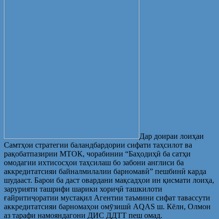
Дар доираи лоиҳаи
Самтҳои стратегии баландбардории сифати таҳсилот ва
рақобатпазирии МТОК, чорабинии “Баҳодиҳӣ ба сатҳи
омодагии ихтисосҳои таҳсилаш бо забони англиси ба
аккредитатсияи байналмилалии барномавӣ” пешбинӣ карда
шудааст. Барои ба даст овардани мақсадҳои ин қисмати лоиҳа,
зарурияти ташрифи шарики хориҷӣ ташкилоти
ғайритиҷоратии мустақил Агентии таъмини сифат тавассути
аккредитатсияи барномаҳои омӯзишӣ AQAS ш. Кёлн, Олмон
аз тарафи намояндагони ДИС ДДТТ пеш омад.