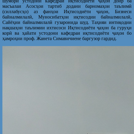
шумори устодони кафедраи иқтисодиёти ҷаҳон доир ба
масъалаи Асосҳои тартиб додани барномаҳои таълимӣ
(силлабусҳо) аз фанҳои Иқтисодиёти ҷаҳон, Бизнеси
байналмилалӣ, Муносибатҳои иқтисодии байналмилалӣ,
Сайёҳии байналмилалӣ гузаронида шуд. Таҳияи интиқодии
нақшаҳои таълимии ихтисоси Иқтисодиёти ҷаҳон ба гуруҳи
корӣ ва ҳайати устодони кафедраи иқтисодиёти ҷаҳон бо
ҳамроҳии проф. Жанета Симавичиене баргузор гардид.