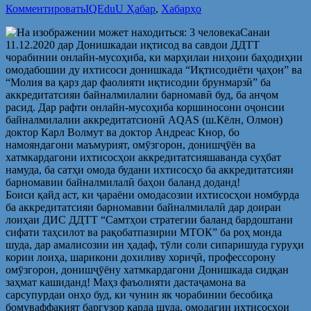
Комментировать
IQEduU Ҳабар
,
Хабарҳо
Санаи
11.12.2020 дар Донишкадаи иқтисод ва савдои ДДТТ
чорабинии онлайн-мусоҳиба, ки марҳилаи ниҳоии баҳодиҳии
омодабошии ду ихтисоси донишкада “Иқтисодиёти ҷаҳон” ва
“Молия ва қарз дар фаолияти иқтисодии брунмарзӣ” ба
аккредитатсияи байналмилалии барномавӣ буд, ба анҷом
расид. Дар рафти онлайн-мусоҳиба коршиносони оҷонсии
байналмилалии аккредитатсионӣ AQAS (ш.Кёлн, Олмон)
доктор Карл Волмут ва доктор Андреас Кнор, бо
намояндагони маъмурият, омӯзгорон, донишҷӯён ва
хатмкардагони ихтисосҳои аккредитатсияшаванда суҳбат
намуда, ба сатҳи омода будани ихтисосҳо ба аккредитатсияи
барномавии байналмилалӣ баҳои баланд доданд!
Боиси қайд аст, ки ҷараёни омодасозии ихтисосҳои номбурда
ба аккредитатсияи барномавии байналмилалӣ дар доираи
лоиҳаи ДИС ДДТТ “Самтҳои стратегии баланд бардоштани
сифати таҳсилот ва рақобатпазирии МТОК” ба роҳ монда
шуда, дар амалисозии ин ҳадаф, тӯли соли сипаришуда гуруҳи
кории лоиҳа, шарикони дохиливу хориҷӣ, профессорону
омӯзгорон, донишҷӯёну хатмкардагони Донишкада сидқан
заҳмат кашиданд! Маҳз фаъолияти дастаҷамона ва
сарсупурдаи онҳо буд, ки чунин як чорабинии бесобиқа
бомуваффақият баргузор карда шуда, омодагии ихтисосҳои