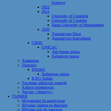
Sciences
2022
2021
University of Cantabria
University of Cordoba
Varna University of Management
2020
Донишгоҳи Пиза
Донишгоҳи Кантабрия
CBHE
UNICAC
Дар бораи лоиҳа
Хабарҳои лоиҳа
Ҳамкорон
Лоихаҳо
IQEduU
Хабарҳои лоиҳа
ICEG Хабар
Таълими забонҳои хориҷӣ
Ҳайати кормандон
Дастаи «Энактус»
ТАРБИЯ
Муқовимат ба коррупсия
Шуъбаи тарбия ва фарҳанг
Шӯъбаи кор бо ҷавонон