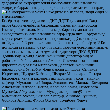
ҳадафнок ба аккредитатсияи барномавии байналмилалӣ
мавриди баррасии дафтари оҷонсии аккредитатсионӣ гардид.
Бисёр аз дастовардҳои мо – ДИС ДДТТ хурсандем! Вақти
дароз барои ҷамъбасти баҳодиҳии омодагии ихтисосҳои
Иқтисодиёти ҷаҳон, Молия ва қарз барои гузаштан аз
аккредитатсияи байналмиллалӣ сарф карда шуд. Корҳои зиёд,
кори сарҷамъонаи коллективи донишкада, рӯзҳои дароз,
шабҳои корӣ барои ноил гаштан ба ин натиҷаи бисёр хуб! Бо
истифода аз маврид, ба кулли саҳмгузорони чорабинии мазкур
арзи сипос менамоем, аз ҷумла ба директори ДИС ДДТТ
Ҳошимзода Ҳомид Ҳасан, ҷонишини директор оид ба
робитаҳои байналмиллалӣ Аминов Иномҷон, ҷонишини
директор оид ба илм Мирпочоев Далерҷон, ҷонишини
директор оид ба тарбия Ҷонназарова Дилшода, Салимов
Икромҷон, Шӯҳрат Қобилов, Шӯҳрат Машокиров, Ситора
Бахронова, ҳайати кафедраи иқтисодиёти ҷаҳон – мудири
кафедра Муҳидинова Шоира, Атоходжаева Манижа, Комарова
Анастасия, Азизова Шоира, Калонова Азиза, Исмоилова
Мутоиба, Абдураҳмонова Муқаддам, донишҷӯёни мо
Мамаҷонов Хусрав, Очилов Маъруф, Ачилова Рухшона,
Ҷобиров Алишер, Фирӯз Охунов, Тоҷибоев Фирӯз.