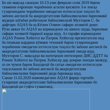
Бо ин мақсад санаҳои 10-13-уми феврали соли 2019 барои
таъмини иҷроиши чорабинии асосии қисмати 3-и лоиҳа
гузаронидани чорабинии омодагии ихтисосҳои таҳсил бо
забони англисӣ ба аккредитатсияи байналмилалии барномавӣ
мудири шӯъбаи робитаҳои байналмилалӣ Мухторов С. ба
дафтари AQAS ба ш.Кёлни Олмон сафари хизматӣ дошт.
Рӯзи аввал бо AQAS ва кормандони он шинос шуда, барномаи
сафари хизматӣ баррасӣ карда шуд. Аз тарафи кормандони
AQAS Ронни Хейнтсе ва Патрик Хейнсер презентатсия оид
ба пешкаш кардани кӯмаки техникӣ барои гузаронидани
чорабинии омодагии ихтисосҳои таҳсил бо забони англисӣ ба
аккредитатсияи байналмилалии барномавӣ омода шуд.
Мухторов С. мақсадҳо ва натиҷаҳои интизории ДИС ДДТТ ба
Ронни Хейнтсе ва Патрик Хейнсер дар доираи лоиҳаи мазкур,
аз он ҷумла барои Баҳодиҳӣ ба сатҳи омодагии ихтисосҳои
таҳсилашон бо забони англисӣ ба аккредитатсияи
байналмилалии барномавӣ дида баромада шуд.
Санаи 11.02.2020 намояндагони AQAS фарқи тартиби
гузариши аккредитатсияи байналмилалии барномави бо
Баҳодиҳӣ-ро гуфта гузаштанд.