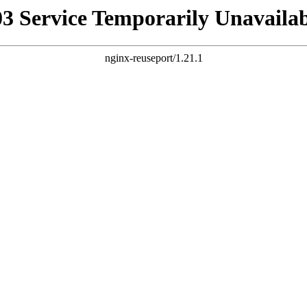
03 Service Temporarily Unavailab
nginx-reuseport/1.21.1