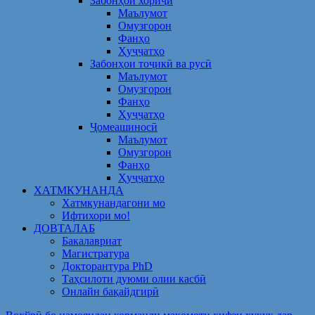
Забонҳои хориҷӣ
Маълумот
Омузгорон
Фанҳо
Ҳуҷҷатҳо
Забонҳои тоҷикӣ ва русӣ
Маълумот
Омузгорон
Фанҳо
Ҳуҷҷатҳо
Ҷомеашиносӣ
Маълумот
Омузгорон
Фанҳо
Ҳуҷҷатҳо
ХАТМКУНАНДА
Хатмкунандагони мо
Ифтихори мо!
ДОВТАЛАБ
Бакалавриат
Магистратура
Докторантура PhD
Таҳсилоти дуюми олии касбӣ
Онлайн бақайдгирӣ