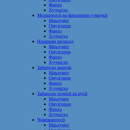
Фанҳо
Ҳуҷҷатҳо
Молшиносӣ ва фаъолияти гумрукӣ
Маълумот
Омузгорон
Фанҳо
Ҳуҷҷатҳо
Назарияи иқтисод
Маълумот
Омузгорон
Фанҳо
Ҳуҷҷатҳо
Забонҳои хориҷӣ
Маълумот
Омузгорон
Фанҳо
Ҳуҷҷатҳо
Забонҳои тоҷикӣ ва русӣ
Маълумот
Омузгорон
Фанҳо
Ҳуҷҷатҳо
Ҷомеашиносӣ
Маълумот