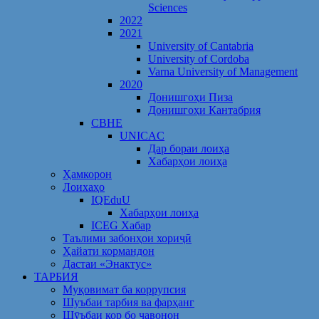
Sciences
2022
2021
University of Cantabria
University of Cordoba
Varna University of Management
2020
Донишгоҳи Пиза
Донишгоҳи Кантабрия
CBHE
UNICAC
Дар бораи лоиҳа
Хабарҳои лоиҳа
Ҳамкорон
Лоихаҳо
IQEduU
Хабарҳои лоиҳа
ICEG Хабар
Таълими забонҳои хориҷӣ
Ҳайати кормандон
Дастаи «Энактус»
ТАРБИЯ
Муқовимат ба коррупсия
Шуъбаи тарбия ва фарҳанг
Шӯъбаи кор бо ҷавонон