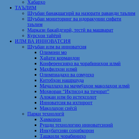
Хабарҳо
ТАЪЛИМ
Шуъбаи банақшагирӣ ва назорати раванди таълим
Шуъбаи мониторинг ва идоракунии сифати
таълим
Маркази бақайдгирӣ, тестӣ ва машварат
Курсҳои тайёрӣ
ИЛМ ВА ИННОВАТСИЯ
Шуъбаи илм ва инноватсия
Олимони мо
Ҳайати кормандон
Конференсияҳо ва чорабиниҳои илмӣ
Маҳфилҳои илмӣ
Олимпиадаҳо ва озмунҳо
Китобҳои нашршуда
Маҷаллаҳо ва маҷмӯаҳои мақолаҳои илмӣ
Моҳвораи “Иқтисод ва тиҷорат”
Алоқаи илм бо истеҳсолот
Инноватсия ва ихтироот
Мақолаҳои сиёсӣ
Парки технологӣ
Ҳамкорон
Рушди технологию инноватсионӣ
Инкубатсияи соҳибкорон
Ташкили чорабиниҳо