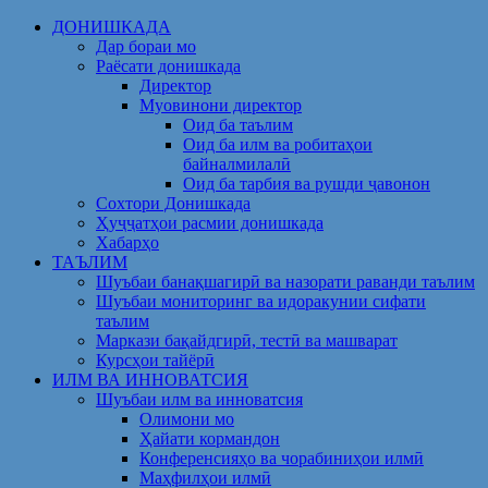
Skip
ДОНИШКАДА
to
Дар бораи мо
content
Раёсати донишкада
Директор
Муовинони директор
Оид ба таълим
Оид ба илм ва робитаҳои
байналмилалӣ
Оид ба тарбия ва рушди ҷавонон
Сохтори Донишкада
Ҳуҷҷатҳои расмии донишкада
Хабарҳо
ТАЪЛИМ
Шуъбаи банақшагирӣ ва назорати раванди таълим
Шуъбаи мониторинг ва идоракунии сифати
таълим
Маркази бақайдгирӣ, тестӣ ва машварат
Курсҳои тайёрӣ
ИЛМ ВА ИННОВАТСИЯ
Шуъбаи илм ва инноватсия
Олимони мо
Ҳайати кормандон
Конференсияҳо ва чорабиниҳои илмӣ
Маҳфилҳои илмӣ