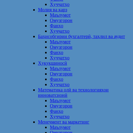
Ҳуҷҷатҳо
Молия ва қарз
Маълумот
Омузгорон
Фанҳо
Ҳуҷҷатҳо
Баҳисобгирии бухгалтерӣ, таҳлил ва аудит
Маълумот
Омузгорон
Фанҳо
Ҳуҷҷатҳо
Ҳуқуқшиносӣ
Маълумот
Омузгорон
Фанҳо
Ҳуҷҷатҳо
Математика олӣ ва технологияҳои
инноватсионӣ
Маълумот
Омузгорон
Фанҳо
Ҳуҷҷатҳо
Менеҷмент ва маркетинг
Маълумот
Омузгорон