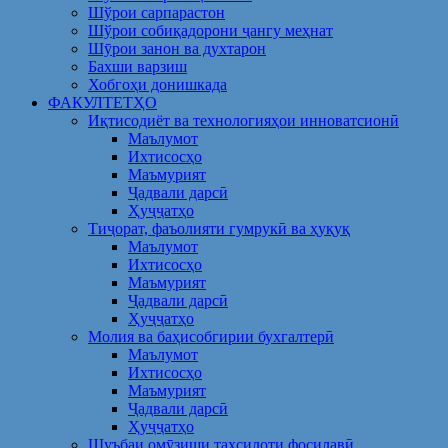
Шўрои сарпарастон
Шўрои собиқадорони ҷангу меҳнат
Шӯрои занон ва духтарон
Бахши варзиш
Хобгоҳи донишкада
ФАКУЛТЕТҲО
Иқтисодиёт ва технологияҳои инноватсионӣ
Маълумот
Ихтисосҳо
Маъмурият
Ҷадвали дарсӣ
Ҳуҷҷатҳо
Тиҷорат, фаъолияти гумрукӣ ва ҳуқуқ
Маълумот
Ихтисосҳо
Маъмурият
Ҷадвали дарсӣ
Ҳуҷҷатҳо
Молия ва баҳисобгирии бухгалтерӣ
Маълумот
Ихтисосҳо
Маъмурият
Ҷадвали дарсӣ
Ҳуҷҷатҳо
Шуъбаи омӯзиши таҳсилоти фосилавӣ