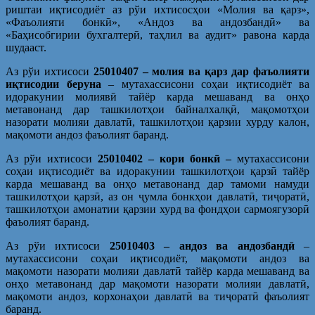
риштаи иқтисодиёт аз рўи ихтисосҳои «Молия ва қарз»,
«Фаъолияти бонкӣ», «Андоз ва андозбандӣ» ва
«Баҳисобгирии бухгалтерӣ, таҳлил ва аудит» равона карда
шудааст.
Аз рўи ихтисоси
25010407 – молия ва қарз дар фаъолияти
иқтисодии беруна
– мутахассисони соҳаи иқтисодиёт ва
идоракунии молиявӣ тайёр карда мешаванд ва онҳо
метавонанд дар ташкилотҳои байналхалқӣ, мақомотҳои
назорати молияи давлатӣ, ташкилотҳои қарзии хурду калон,
мақомоти андоз фаъолият баранд.
Аз рўи ихтисоси
25010402 – кори бонкӣ –
мутахассисони
соҳаи иқтисодиёт ва идоракунии ташкилотҳои қарзӣ тайёр
карда мешаванд ва онҳо метавонанд дар тамоми намуди
ташкилотҳои қарзӣ, аз он ҷумла бонкҳои давлатӣ, тиҷоратӣ,
ташкилотҳои амонатии қарзии хурд ва фондҳои сармоягузорӣ
фаъолият баранд.
Аз рўи ихтисоси
25010403 – андоз ва андозбандӣ
–
мутахассисони соҳаи иқтисодиёт, мақомоти андоз ва
мақомоти назорати молияи давлатӣ тайёр карда мешаванд ва
онҳо метавонанд дар мақомоти назорати молияи давлатӣ,
мақомоти андоз, корхонаҳои давлатӣ ва тиҷоратӣ фаъолият
баранд.