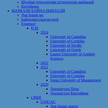
Шуъбаи технологияи иттилоотии шабакавӣ
Китобхона
МАРКАЗИ БАЙНАЛМИЛАЛӢ
Дар бораи мо
Байналмиллалгардонӣ
Erasmus+
ICM
2024
University of Cantabria
University of Cordoba
University of Seville
University of Osijek
Laurea University of Applied
Sciences
2022
2021
University of Cantabria
University of Cordoba
Varna University of Management
2020
Донишгоҳи Пиза
Донишгоҳи Кантабрия
CBHE
UNICAC
Дар бораи лоиҳа