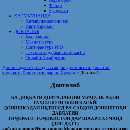
Омузгорон
Фанҳо
Ҳуҷҷатҳо
ХАТМКУНАНДА
Хатмкунандагони мо
Ифтихори мо!
ДОВТАЛАБ
Бакалавриат
Магистратура
Докторантура PhD
Таҳсилоти дуюми олии касбӣ
Онлайн бақайдгирӣ
Донишкадаи иқтисод ва савдои Донишгоҳи давлатии
тиҷорати Тоҷикистон дар ш. Хуҷанд
>
Довталаб
Довталаб
БА ДИҚҚАТИ ДОВТАЛАБОНИ МУАССИСАҲОИ
ТАҲСИЛОТИ ОЛИИ КАСБӢ!
ДОНИШКАДАИ ИҚТИСОД ВА САВДОИ ДОНИШГОҲИ
ДАВЛАТИИ
ТИҶОРАТИ ТОҶИКИСТОН ДАР ШАҲРИ ХУҶАНД
(ДИС ДДТТ)
қабули донишҷўёнро тариқи Маркази миллии тестии назди