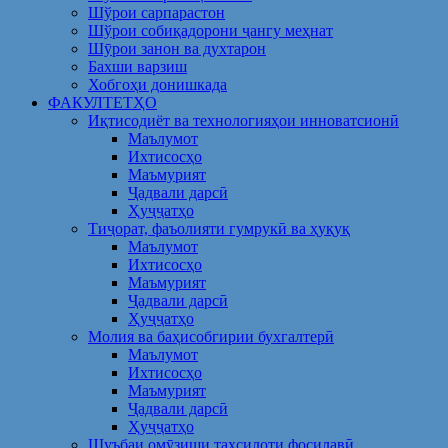
Шўрои сарпарастон
Шўрои собиқадорони ҷангу меҳнат
Шӯрои занон ва духтарон
Бахши варзиш
Хобгоҳи донишкада
ФАКУЛТЕТҲО
Иқтисодиёт ва технологияҳои инноватсионӣ
Маълумот
Ихтисосҳо
Маъмурият
Ҷадвали дарсӣ
Ҳуҷҷатҳо
Тиҷорат, фаъолияти гумрукӣ ва ҳуқуқ
Маълумот
Ихтисосҳо
Маъмурият
Ҷадвали дарсӣ
Ҳуҷҷатҳо
Молия ва баҳисобгирии бухгалтерӣ
Маълумот
Ихтисосҳо
Маъмурият
Ҷадвали дарсӣ
Ҳуҷҷатҳо
Шуъбаи омӯзиши таҳсилоти фосилавӣ