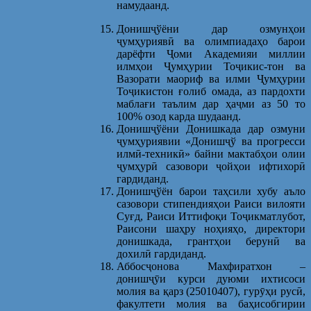
намудаанд.
Донишҷўёни дар озмунҳои
ҷумҳуриявӣ ва олимпиадаҳо барои
дарёфти Ҷоми Академияи миллии
илмҳои Ҷумҳурии Тоҷикис-тон ва
Вазорати маориф ва илми Ҷумҳурии
Тоҷикистон ғолиб омада, аз пардохти
маблағи таълим дар ҳаҷми аз 50 то
100% озод карда шудаанд.
Донишҷўёни Донишкада дар озмуни
ҷумҳуриявии «Донишҷў ва прогресси
илмӣ-техникӣ» байни мактабҳои олии
ҷумҳурӣ сазовори ҷойҳои ифтихорӣ
гардиданд.
Донишҷўён барои таҳсили хубу аъло
сазовори стипендияҳои Раиси вилояти
Суғд, Раиси Иттифоқи Тоҷикматлубот,
Раисони шаҳру ноҳияҳо, директори
донишкада, грантҳои берунӣ ва
дохилӣ гардиданд.
Аббосҷонова Махфиратхон –
донишҷӯи курси дуюми ихтисоси
молия ва қарз (25010407), гурӯҳи русӣ,
факултети молия ва баҳисобгирии