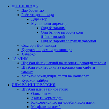
Skip
ДОНИШКАДА
to
Дар бораи мо
content
Раёсати донишкада
Директор
Муовинони директор
Оид ба таълим
Оид ба илм ва робитаҳои
байналмилалӣ
Оид ба тарбия ва рушди ҷавонон
Сохтори Донишкада
Ҳуҷҷатҳои расмии донишкада
Хабарҳо
ТАЪЛИМ
Шуъбаи банақшагирӣ ва назорати раванди таълим
Шуъбаи мониторинг ва идоракунии сифати
таълим
Маркази бақайдгирӣ, тестӣ ва машварат
Курсҳои тайёрӣ
ИЛМ ВА ИННОВАТСИЯ
Шуъбаи илм ва инноватсия
Олимони мо
Ҳайати кормандон
Конференсияҳо ва чорабиниҳои илмӣ
Маҳфилҳои илмӣ