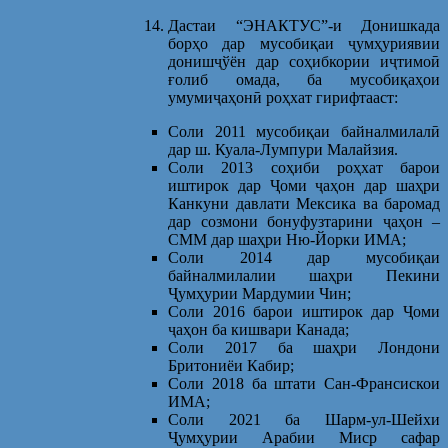
Дастаи “ЭНАКТУС”-и Донишкада
борҳо дар мусобиқаи ҷумҳуриявии
донишҷўён дар соҳибкории иҷтимоӣ
ғолиб омада, ба мусобиқаҳои
умумиҷаҳонӣ роҳхат гирифтааст:
Соли 2011 мусобиқаи байналмилалӣ
дар ш. Куала-Лумпури Малайзия.
Соли 2013 соҳиби роҳхат барои
иштирок дар Ҷоми ҷаҳон дар шаҳри
Канкуни давлати Мексика ва баромад
дар созмони бонуфузтарини ҷаҳон –
СММ дар шаҳри Ню-Йорки ИМА;
Соли 2014 дар мусобиқаи
байналмилалии шаҳри Пекини
Ҷумҳурии Мардумии Чин;
Соли 2016 барои иштирок дар Ҷоми
ҷаҳон ба кишвари Канада;
Соли 2017 ба шаҳри Лондони
Бритониёи Кабир;
Соли 2018 ба штати Сан-Франсискои
ИМА;
Соли 2021 ба Шарм-ул-Шейхи
Ҷумҳурии Арабии Миср сафар