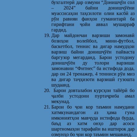
бухгалтерӣ дар озмуни “Донишҷўи сол
– 2024” байни донишҷўёни
муассисаҳои таҳсилоти олии касбӣ аз
рўи равияи фанҳои гуманитарӣ ба
гирифтани ҷойи аввал мушарраф
гардид.
Дар майдончаи варзиши замонавӣ
бозиҳои волейбол, мини-футбол,
баскетбол, теннис ва дигар намудҳои
варзиш байни донишҷўён пайваста
баргузор мегарданд. Барои устодону
донишҷўён ду толори варзиши
замонавии “Фитнес” ба истифода дода,
дар он 24 тренажер, 4 тенниси рўи миз
ва дигар таҷҳизоти варзишӣ гузошта
шудаанд.
Барои довталабон курсҳои тайёрӣ бо
ҷалби устодони пуртаҷриба амал
мекунад.
Барои бо ҷои кор таъмин намудани
хатмкунандагон аз ҳама гуна
имкониятҳои мавҷуда истифода бурда,
баъд аз хатм онҳо дар асоси
шартномаҳои тарафайн ва иштирок дар
озмунҳо бо ҷои кор таъмин мешаванд.