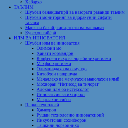
Хабарҳо
ТАЪЛИМ
Шуъбаи банақшагирӣ ва назорати раванди таълим
Шуъбаи мониторинг ва идоракунии сифати
таълим
Маркази бақайдгирӣ, тестӣ ва машварат
Курсҳои тайёрӣ
ИЛМ ВА ИННОВАТСИЯ
Шуъбаи илм ва инноватсия
Олимони мо
Ҳайати кормандон
Конференсияҳо ва чорабиниҳои илмӣ
Маҳфилҳои илмӣ
Олимпиадаҳо ва озмунҳо
Китобҳои нашршуда
Маҷаллаҳо ва маҷмӯаҳои мақолаҳои илмӣ
Моҳвораи “Иқтисод ва тиҷорат”
Алоқаи илм бо истеҳсолот
Инноватсия ва ихтироот
Мақолаҳои сиёсӣ
Парки технологӣ
Ҳамкорон
Рушди технологию инноватсионӣ
Инкубатсияи соҳибкорон
Ташкили чорабиниҳо