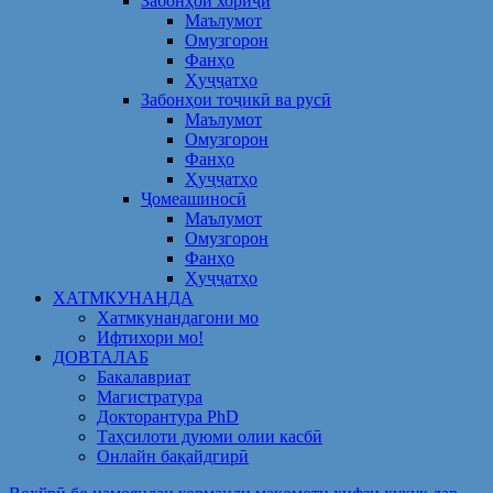
Забонҳои хориҷӣ
Маълумот
Омузгорон
Фанҳо
Ҳуҷҷатҳо
Забонҳои тоҷикӣ ва русӣ
Маълумот
Омузгорон
Фанҳо
Ҳуҷҷатҳо
Ҷомеашиносӣ
Маълумот
Омузгорон
Фанҳо
Ҳуҷҷатҳо
ХАТМКУНАНДА
Хатмкунандагони мо
Ифтихори мо!
ДОВТАЛАБ
Бакалавриат
Магистратура
Докторантура PhD
Таҳсилоти дуюми олии касбӣ
Онлайн бақайдгирӣ