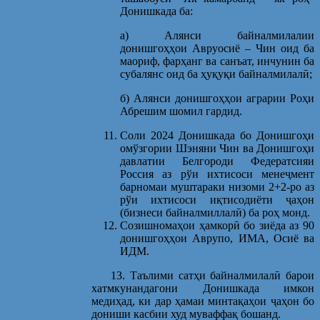
Донишкада ба:
а) Алянси байналмилалии
донишгоҳҳои Авруосиё – Чин оид ба
маориф, фарҳанг ва санъат, инчунин ба
субалянс оид ба ҳуқуқи байналмилалӣ;
б) Алянси донишгоҳҳои аграрии Роҳи
Абрешим шомил гардид.
Соли 2024 Донишкада бо Донишгоҳи
омўзгории Шэняни Чин ва Донишгоҳи
давлатии Белгороди Федератсияи
Россия аз рўи ихтисоси менеҷмент
барномаи муштараки низоми 2+2-ро аз
рўи ихтисоси иқтисодиёти ҷаҳон
(бизнеси байналмиллалӣ) ба роҳ монд.
Созишномаҳои ҳамкорӣ бо зиёда аз 90
донишгоҳҳои Аврупо, ИМА, Осиё ва
ИДМ.
13. Таълими сатҳи байналмилалӣ барои
хатмкунандагони Донишкада имкон
медиҳад, ки дар ҳамаи минтақаҳои ҷаҳон бо
дониши касбии худ муваффақ бошанд.