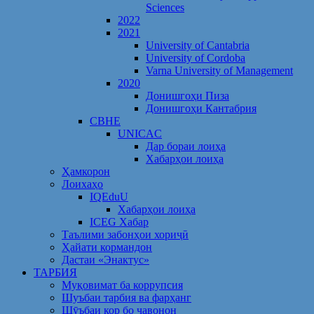
Sciences
2022
2021
University of Cantabria
University of Cordoba
Varna University of Management
2020
Донишгоҳи Пиза
Донишгоҳи Кантабрия
CBHE
UNICAC
Дар бораи лоиҳа
Хабарҳои лоиҳа
Ҳамкорон
Лоихаҳо
IQEduU
Хабарҳои лоиҳа
ICEG Хабар
Таълими забонҳои хориҷӣ
Ҳайати кормандон
Дастаи «Энактус»
ТАРБИЯ
Муқовимат ба коррупсия
Шуъбаи тарбия ва фарҳанг
Шӯъбаи кор бо ҷавонон