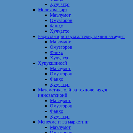
Ҳуҷҷатҳо
Молия ва қарз
Маълумот
Омузгорон
Фанҳо
Ҳуҷҷатҳо
Баҳисобгирии бухгалтерӣ, таҳлил ва аудит
Маълумот
Омузгорон
Фанҳо
Ҳуҷҷатҳо
Ҳуқуқшиносӣ
Маълумот
Омузгорон
Фанҳо
Ҳуҷҷатҳо
Математика олӣ ва технологияҳои
инноватсионӣ
Маълумот
Омузгорон
Фанҳо
Ҳуҷҷатҳо
Менеҷмент ва маркетинг
Маълумот
Омузгорон