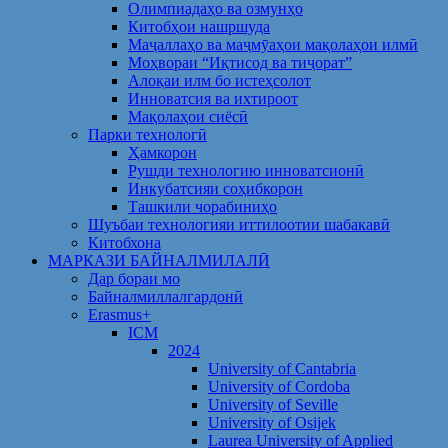
Олимпиадаҳо ва озмунҳо
Китобҳои нашршуда
Маҷаллаҳо ва маҷмӯаҳои мақолаҳои илмӣ
Моҳвораи “Иқтисод ва тиҷорат”
Алоқаи илм бо истеҳсолот
Инноватсия ва ихтироот
Мақолаҳои сиёсӣ
Парки технологӣ
Ҳамкорон
Рушди технологию инноватсионӣ
Инкубатсияи соҳибкорон
Ташкили чорабиниҳо
Шуъбаи технологияи иттилоотии шабакавӣ
Китобхона
МАРКАЗИ БАЙНАЛМИЛАЛӢ
Дар бораи мо
Байналмиллалгардонӣ
Erasmus+
ICM
2024
University of Cantabria
University of Cordoba
University of Seville
University of Osijek
Laurea University of Applied