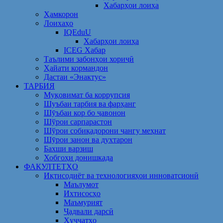
Хабарҳои лоиҳа
Ҳамкорон
Лоихаҳо
IQEduU
Хабарҳои лоиҳа
ICEG Хабар
Таълими забонҳои хориҷӣ
Ҳайати кормандон
Дастаи «Энактус»
ТАРБИЯ
Муқовимат ба коррупсия
Шуъбаи тарбия ва фарҳанг
Шӯъбаи кор бо ҷавонон
Шўрои сарпарастон
Шўрои собиқадорони ҷангу меҳнат
Шӯрои занон ва духтарон
Бахши варзиш
Хобгоҳи донишкада
ФАКУЛТЕТҲО
Иқтисодиёт ва технологияҳои инноватсионӣ
Маълумот
Ихтисосҳо
Маъмурият
Ҷадвали дарсӣ
Ҳуҷҷатҳо