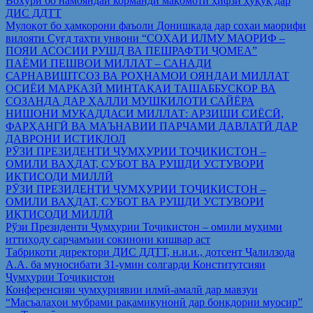
Вохўрӣ бо намояндаи корманди мақомоти ҳифзи ҳуқуқ дар
ДИС ДДТТ
Мулоқот бо ҳамкорони фаъоли Донишкада дар соҳаи маорифи
вилояти Суғд таҳти унвони “СОҲАИ ИЛМУ МАОРИФ –
ПОЯИ АСОСИИ РУШД ВА ПЕШРАФТИ ҶОМЕА”
ПАЁМИ ПЕШВОИ МИЛЛАТ – САНАДИ
САРНАВИШТСОЗ ВА РОҲНАМОИ ОЯНДАИ МИЛЛАТ
ОСИЁИ МАРКАЗӢ МИНТАҚАИ ТАШАББУСКОР ВА
СОЗАНДА ДАР ҲАЛЛИ МУШКИЛОТИ САЙЁРА
НИШОНИ МУҚАДДАСИ МИЛЛАТ: АРЗИШИ СИЁСӢ,
ФАРҲАНГӢ ВА МАЪНАВИИ ПАРЧАМИ ДАВЛАТӢ ДАР
ДАВРОНИ ИСТИҚЛОЛ
РӮЗИ ПРЕЗИДЕНТИ ҶУМҲУРИИ ТОҶИКИСТОН –
ОМИЛИ ВАҲДАТ, СУБОТ ВА РУШДИ УСТУВОРИ
ИҚТИСОДИ МИЛЛӢ
РӮЗИ ПРЕЗИДЕНТИ ҶУМҲУРИИ ТОҶИКИСТОН –
ОМИЛИ ВАҲДАТ, СУБОТ ВА РУШДИ УСТУВОРИ
ИҚТИСОДИ МИЛЛӢ
Рўзи Президенти Ҷумҳурии Тоҷикистон – омили муҳими
иттиҳоду сарҷамъии сокинони кишвар аст
Табрикоти директори ДИС ДДТТ, н.и.и., дотсент Ҷалилзода
А.А. ба муносибати 31-умин солгарди Конститутсияи
Ҷумҳурии Тоҷикистон
Конференсияи ҷумҳуриявии илмӣ-амалӣ дар мавзуи
“Масъалаҳои мубрами рақамикунонӣ дар бонкдории муосир”