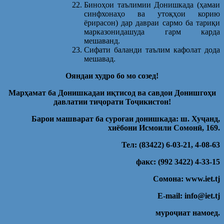
Биноҳои таълимии Донишкада (ҳамаи
синфхонаҳо ва утоқҳои корию
ёрирасон) дар давраи сармо ба тариқи
марказонидашуда гарм карда
мешаванд.
Сифати баланди таълим кафолат дода
мешавад.
Ояндаи худро бо мо созед!
Марҳамат ба Донишкадаи иқтисод ва савдои Донишгоҳи
давлатии тиҷорати Тоҷикистон!
Барои машварат ба суроғаи донишкада: ш. Хуҷанд,
хиёбони Исмоили Сомонӣ, 169.
Тел: (83422) 6-03-21, 4-08-63
факс: (992 3422) 4-33-15
Cомона: www.iet.tj
E-mail: info@iet.tj
муроҷиат намоед.