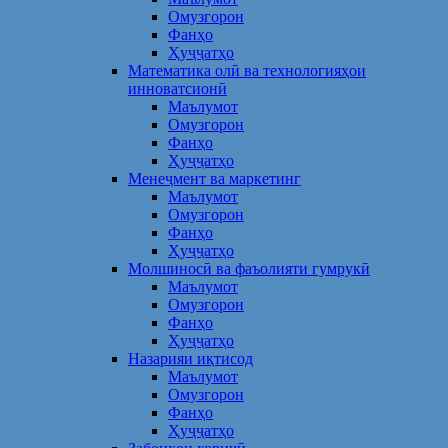
Омузгорон
Фанҳо
Ҳуҷҷатҳо
Математика олӣ ва технологияҳои
инноватсионӣ
Маълумот
Омузгорон
Фанҳо
Ҳуҷҷатҳо
Менеҷмент ва маркетинг
Маълумот
Омузгорон
Фанҳо
Ҳуҷҷатҳо
Молшиносӣ ва фаъолияти гумрукӣ
Маълумот
Омузгорон
Фанҳо
Ҳуҷҷатҳо
Назарияи иқтисод
Маълумот
Омузгорон
Фанҳо
Ҳуҷҷатҳо