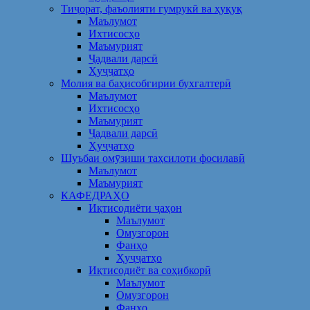
Тиҷорат, фаъолияти гумрукӣ ва ҳуқуқ
Маълумот
Ихтисосҳо
Маъмурият
Ҷадвали дарсӣ
Ҳуҷҷатҳо
Молия ва баҳисобгирии бухгалтерӣ
Маълумот
Ихтисосҳо
Маъмурият
Ҷадвали дарсӣ
Ҳуҷҷатҳо
Шуъбаи омӯзиши таҳсилоти фосилавӣ
Маълумот
Маъмурият
КАФЕДРАҲО
Иқтисодиёти ҷаҳон
Маълумот
Омузгорон
Фанҳо
Ҳуҷҷатҳо
Иқтисодиёт ва соҳибкорӣ
Маълумот
Омузгорон
Фанҳо