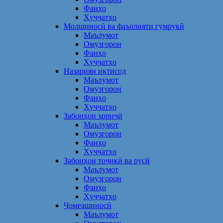
Фанҳо
Ҳуҷҷатҳо
Молшиносӣ ва фаъолияти гумрукӣ
Маълумот
Омузгорон
Фанҳо
Ҳуҷҷатҳо
Назарияи иқтисод
Маълумот
Омузгорон
Фанҳо
Ҳуҷҷатҳо
Забонҳои хориҷӣ
Маълумот
Омузгорон
Фанҳо
Ҳуҷҷатҳо
Забонҳои тоҷикӣ ва русӣ
Маълумот
Омузгорон
Фанҳо
Ҳуҷҷатҳо
Ҷомеашиносӣ
Маълумот