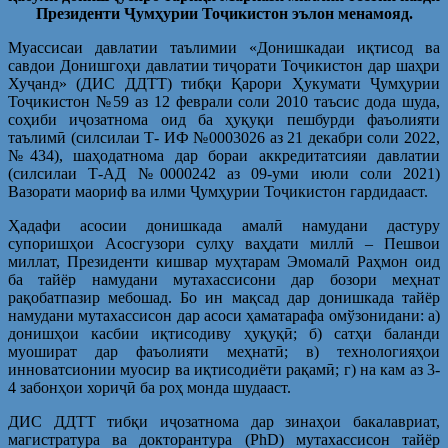
Президенти Ҷумҳурии Тоҷикистон эълон менамояд.
Муассисаи давлатии таълимии «Донишкадаи иқтисод ва
савдои Донишгоҳи давлатии тиҷорати Тоҷикистон дар шаҳри
Хуҷанд» (ДИС ДДТТ) тибқи Қарори Ҳукумати Ҷумҳурии
Тоҷикистон №59 аз 12 феврали соли 2010 таъсис дода шуда,
соҳиби иҷозатнома оид ба ҳуқуқи пешбурди фаъолияти
таълимӣ (силсилаи Т- ИФ №0003026 аз 21 декабри соли 2022,
№434), шаҳодатнома дар бораи аккредитатсияи давлатии
(силсилаи Т-АД №0000242 аз 09-уми июли соли 2021)
Вазорати маориф ва илми Ҷумҳурии Тоҷикистон гардидааст.
Ҳадафи асосии донишкада амалӣ намудани дастуру
супоришҳои Асосгузори сулҳу ваҳдати миллӣ – Пешвои
миллат, Президенти кишвар муҳтарам Эмомалӣ Раҳмон оид
ба тайёр намудани мутахассисони дар бозори меҳнат
рақобатпазир мебошад. Бо ин мақсад дар донишкада тайёр
намудани мутахассисон дар асоси ҳаматарафа омўзонидани: а)
донишҳои касбии иқтисодиву ҳуқуқӣ; б) сатҳи баланди
муошират дар фаъолияти меҳнатӣ; в) технологияҳои
инноватсионии муосир ва иқтисодиёти рақамӣ; г) на кам аз 3-
4 забонҳои хориҷӣ ба роҳ монда шудааст.
ДИС ДДТТ тибқи иҷозатнома дар зинаҳои бакалавриат,
магистратура ва докторантура (PhD) мутахассисон тайёр