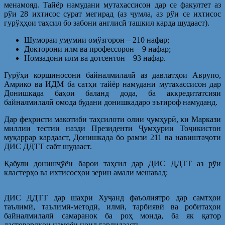
менамояд. Тайёр намудани мутахассисон дар се факултет аз
рўи 28 ихтисос сурат мегирад (аз ҷумла, аз рўи се ихтисос
гурўҳҳои таҳсил бо забони англисӣ ташкил карда шудааст).
Шумораи умумии омўзгорон – 210 нафар;
Докторони илм ва профессорон – 9 нафар;
Номзадони илм ва дотсентон – 93 нафар.
Гурўҳи коршиносони байналмилалӣ аз давлатҳои Аврупо,
Амрико ва ИДМ ба сатҳи тайёр намудани мутахассисон дар
Донишкада баҳои баланд дода, ба аккредитатсияи
байналмилалӣ омода будани донишкадаро эътироф намуданд.
Дар феҳристи макотиби таҳсилоти олии ҷумҳурӣ, ки Маркази
миллии тестии назди Президенти Ҷумҳурии Тоҷикистон
муқаррар кардааст, Донишкада бо рамзи 211 ва навиштаҷоти
ДИС ДДТТ сабт шудааст.
Қабули донишҷўён барои таҳсил дар ДИС ДДТТ аз рўи
кластерҳо ва ихтисосҳои зерин амалӣ мешавад:
ДИС ДДТТ дар шаҳри Хуҷанд фаъолиятро дар самтҳои
таълимӣ, таълимӣ-методӣ, илмӣ, тарбиявӣ ва робитаҳои
байналмилалӣ самаранок ба роҳ монда, ба як қатор
дастовардҳои намоён ноил гардидааст: