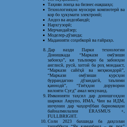
Таҳияи лоиҳа ва бизнес-нақшаҳо;
Технологияҳои муосири компютерӣ ва
кор бо ҳукумати электронӣ;
Андоз ва андозбандӣ;
Нархгузорӣ;
Мерчандайзер;
Моделер-дўзанда;
Маданияти соҳибкорӣ ва ғайраҳо.
Дар назди Парки технологии
Донишкада “Маркази омўзиши
забонҳо”, ки таълимро ба забонҳои
англисӣ, русӣ, хитоӣ ба роҳ мондааст,
“Маркази сайёҳӣ ва меҳмондорӣ”,
“Маркази омўзиши курсҳои
буррандагию дўзандагӣ, таълими
қаннодӣ”, “Гиёҳҳои дорувории
вилояти Суғд” амал мекунанд.
Имконияти таҳсил дар донишгоҳҳои
шарики Аврупо, ИМА, Чин ва ИДМ,
инчунин дар чаҳорчўбаи барномаҳои
байналмилалии ERASMUS +,
FULLBRIGHT.
Соли 2023 бахшида ба даҳсолаи
ташаббуси “Як камарбанд – як роҳ”