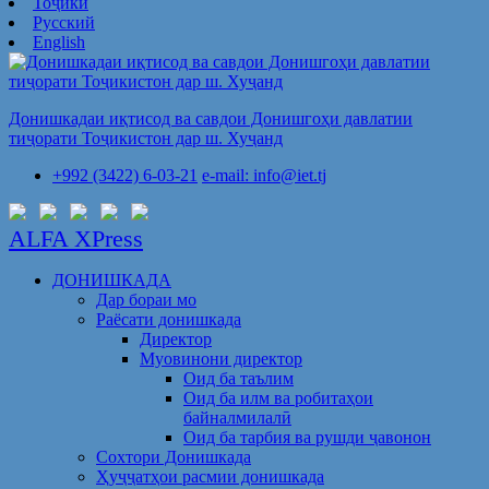
Тоҷикӣ
Русский
English
Донишкадаи иқтисод ва савдои Донишгоҳи давлатии
тиҷорати Тоҷикистон дар ш. Хуҷанд
+992 (3422) 6-03-21
e-mail: info@iet.tj
ALFA XPress
ДОНИШКАДА
Дар бораи мо
Раёсати донишкада
Директор
Муовинони директор
Оид ба таълим
Оид ба илм ва робитаҳои
байналмилалӣ
Оид ба тарбия ва рушди ҷавонон
Сохтори Донишкада
Ҳуҷҷатҳои расмии донишкада