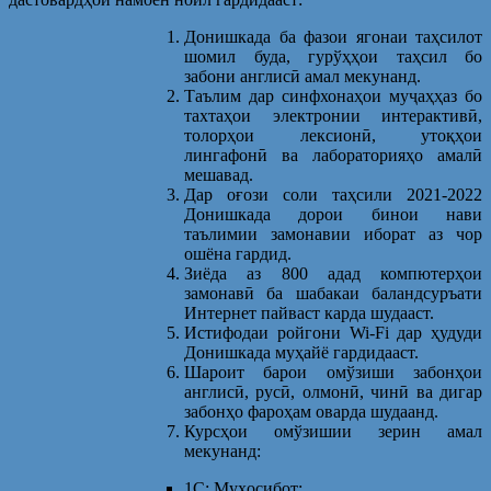
Донишкада ба фазои ягонаи таҳсилот
шомил буда, гурўҳҳои таҳсил бо
забони англисӣ амал мекунанд.
Таълим дар синфхонаҳои муҷаҳҳаз бо
тахтаҳои электронии интерактивӣ,
толорҳои лексионӣ, утоқҳои
лингафонӣ ва лабораторияҳо амалӣ
мешавад.
Дар оғози соли таҳсили 2021-2022
Донишкада дорои бинои нави
таълимии замонавии иборат аз чор
ошёна гардид.
Зиёда аз 800 адад компютерҳои
замонавӣ ба шабакаи баландсуръати
Интернет пайваст карда шудааст.
Истифодаи ройгони Wi-Fi дар ҳудуди
Донишкада муҳайё гардидааст.
Шароит барои омўзиши забонҳои
англисӣ, русӣ, олмонӣ, чинӣ ва дигар
забонҳо фароҳам оварда шудаанд.
Курсҳои омўзишии зерин амал
мекунанд:
1С: Муҳосибот;