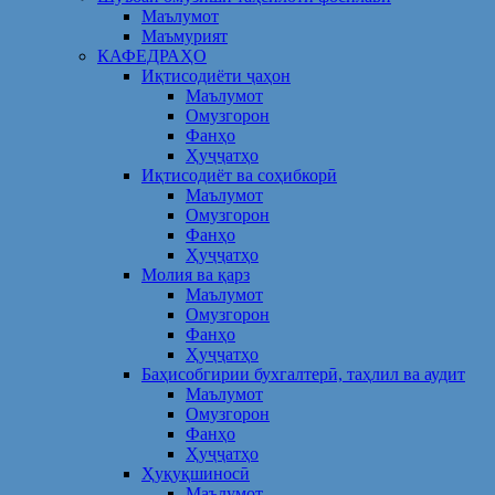
Маълумот
Маъмурият
КАФЕДРАҲО
Иқтисодиёти ҷаҳон
Маълумот
Омузгорон
Фанҳо
Ҳуҷҷатҳо
Иқтисодиёт ва соҳибкорӣ
Маълумот
Омузгорон
Фанҳо
Ҳуҷҷатҳо
Молия ва қарз
Маълумот
Омузгорон
Фанҳо
Ҳуҷҷатҳо
Баҳисобгирии бухгалтерӣ, таҳлил ва аудит
Маълумот
Омузгорон
Фанҳо
Ҳуҷҷатҳо
Ҳуқуқшиносӣ
Маълумот