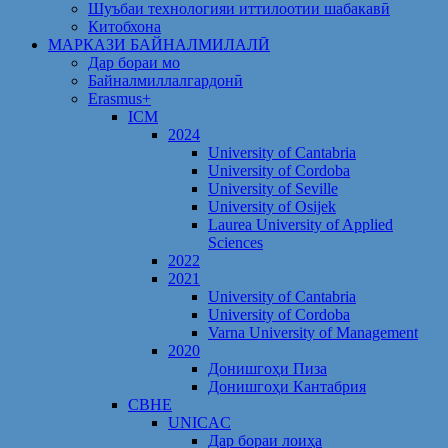
Шуъбаи технологияи иттилоотии шабакавӣ
Китобхона
МАРКАЗИ БАЙНАЛМИЛАЛӢ
Дар бораи мо
Байналмиллалгардонӣ
Erasmus+
ICM
2024
University of Cantabria
University of Cordoba
University of Seville
University of Osijek
Laurea University of Applied
Sciences
2022
2021
University of Cantabria
University of Cordoba
Varna University of Management
2020
Донишгоҳи Пиза
Донишгоҳи Кантабрия
CBHE
UNICAC
Дар бораи лоиҳа