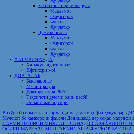
Ҳуҷҷатҳо
Забонҳои тоҷикӣ ва русӣ
Маълумот
Омузгорон
Фанҳо
Ҳуҷҷатҳо
Ҷомеашиносӣ
Маълумот
Омузгорон
Фанҳо
Ҳуҷҷатҳо
ХАТМКУНАНДА
Хатмкунандагони мо
Ифтихори мо!
ДОВТАЛАБ
Бакалавриат
Магистратура
Докторантура PhD
Таҳсилоти дуюми олии касбӣ
Онлайн бақайдгирӣ
Вохўрӣ бо намояндаи корманди мақомоти ҳифзи ҳуқуқ дар Д
Мулоқот бо ҳамкорони фаъоли Донишкада дар соҳаи ма
ПАЁМИ ПЕШВОИ МИЛЛАТ – САНАДИ САРНАВИШТСОЗ
ОСИЁИ МАРКАЗӢ МИНТАҚАИ ТАШАББУСКОР ВА СОЗА