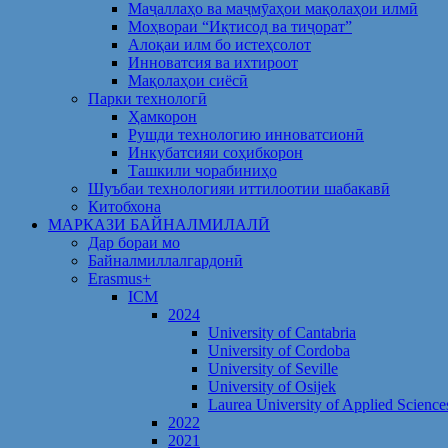
Маҷаллаҳо ва маҷмӯаҳои мақолаҳои илмӣ
Моҳвораи “Иқтисод ва тиҷорат”
Алоқаи илм бо истеҳсолот
Инноватсия ва ихтироот
Мақолаҳои сиёсӣ
Парки технологӣ
Ҳамкорон
Рушди технологию инноватсионӣ
Инкубатсияи соҳибкорон
Ташкили чорабиниҳо
Шуъбаи технологияи иттилоотии шабакавӣ
Китобхона
МАРКАЗИ БАЙНАЛМИЛАЛӢ
Дар бораи мо
Байналмиллалгардонӣ
Erasmus+
ICM
2024
University of Cantabria
University of Cordoba
University of Seville
University of Osijek
Laurea University of Applied Science
2022
2021