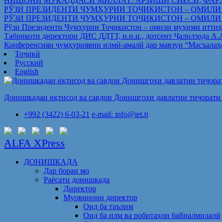
НИШОНИ МУҚАДДАСИ МИЛЛАТ: АРЗИШИ СИЁСӢ, ФАР
РӮЗИ ПРЕЗИДЕНТИ ҶУМҲУРИИ ТОҶИКИСТОН – ОМИЛИ
РӮЗИ ПРЕЗИДЕНТИ ҶУМҲУРИИ ТОҶИКИСТОН – ОМИЛИ
Рўзи Президенти Ҷумҳурии Тоҷикистон – омили муҳими иттиҳ
Табрикоти директори ДИС ДДТТ, н.и.и., дотсент Ҷалилзода А
Конференсияи ҷумҳуриявии илмӣ-амалӣ дар мавзуи “Масъалаҳ
Тоҷикӣ
Русский
English
Донишкадаи иқтисод ва савдои Донишгоҳи давлатии тиҷорати 
+992 (3422) 6-03-21
e-mail: info@iet.tj
ALFA XPress
ДОНИШКАДА
Дар бораи мо
Раёсати донишкада
Директор
Муовинони директор
Оид ба таълим
Оид ба илм ва робитаҳои байналмилалӣ