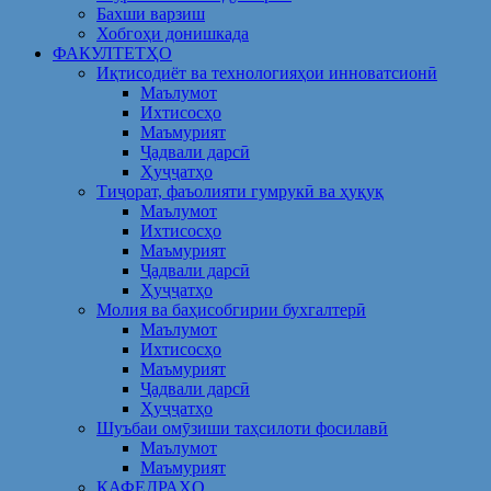
Бахши варзиш
Хобгоҳи донишкада
ФАКУЛТЕТҲО
Иқтисодиёт ва технологияҳои инноватсионӣ
Маълумот
Ихтисосҳо
Маъмурият
Ҷадвали дарсӣ
Ҳуҷҷатҳо
Тиҷорат, фаъолияти гумрукӣ ва ҳуқуқ
Маълумот
Ихтисосҳо
Маъмурият
Ҷадвали дарсӣ
Ҳуҷҷатҳо
Молия ва баҳисобгирии бухгалтерӣ
Маълумот
Ихтисосҳо
Маъмурият
Ҷадвали дарсӣ
Ҳуҷҷатҳо
Шуъбаи омӯзиши таҳсилоти фосилавӣ
Маълумот
Маъмурият
КАФЕДРАҲО