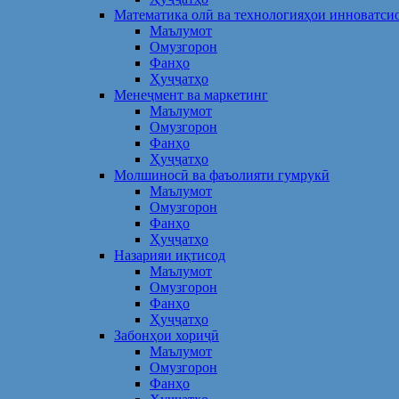
Математика олӣ ва технологияҳои инноватси
Маълумот
Омузгорон
Фанҳо
Ҳуҷҷатҳо
Менеҷмент ва маркетинг
Маълумот
Омузгорон
Фанҳо
Ҳуҷҷатҳо
Молшиносӣ ва фаъолияти гумрукӣ
Маълумот
Омузгорон
Фанҳо
Ҳуҷҷатҳо
Назарияи иқтисод
Маълумот
Омузгорон
Фанҳо
Ҳуҷҷатҳо
Забонҳои хориҷӣ
Маълумот
Омузгорон
Фанҳо