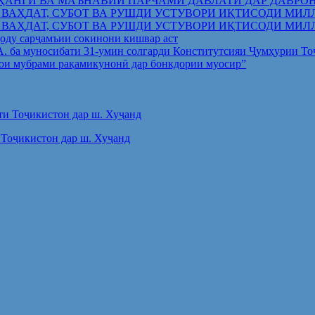
ҲАНГӢ ВА МАЪНАВИИ ПАРЧАМИ ДАВЛАТӢ ДАР ДАВРО
 ВАҲДАТ, СУБОТ ВА РУШДИ УСТУВОРИ ИҚТИСОДИ МИЛ
 ВАҲДАТ, СУБОТ ВА РУШДИ УСТУВОРИ ИҚТИСОДИ МИЛ
оду сарҷамъии сокинони кишвар аст
.А. ба муносибати 31-умин солгарди Конститутсияи Ҷумҳурии Т
ои мубрами рақамикунонӣ дар бонкдории муосир”
Тоҷикистон дар ш. Хуҷанд