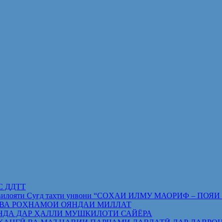
ИС ДДТТ
орифи вилояти Суғд таҳти унвони “СОҲАИ ИЛМУ МАОРИФ –
 ВА РОҲНАМОИ ОЯНДАИ МИЛЛАТ
НДА ДАР ҲАЛЛИ МУШКИЛОТИ САЙЁРА