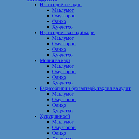
Иқтисодиёти ҷаҳон
Маълумот
Омузгорон
Фанҳо
Ҳуҷҷатҳо
Иқтисодиёт ва соҳибкорӣ
Маълумот
Омузгорон
Фанҳо
Ҳуҷҷатҳо
Молия ва қарз
Маълумот
Омузгорон
Фанҳо
Ҳуҷҷатҳо
Баҳисобгирии бухгалтерӣ, таҳлил ва аудит
Маълумот
Омузгорон
Фанҳо
Ҳуҷҷатҳо
Ҳуқуқшиносӣ
Маълумот
Омузгорон
Фанҳо
Ҳуҷҷатҳо