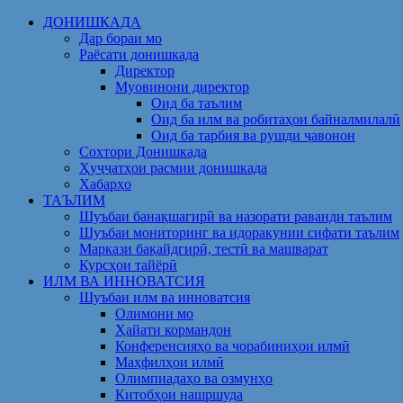
Skip
ДОНИШКАДА
to
Дар бораи мо
content
Раёсати донишкада
Директор
Муовинони директор
Оид ба таълим
Оид ба илм ва робитаҳои байналмилалӣ
Оид ба тарбия ва рушди ҷавонон
Сохтори Донишкада
Ҳуҷҷатҳои расмии донишкада
Хабарҳо
ТАЪЛИМ
Шуъбаи банақшагирӣ ва назорати раванди таълим
Шуъбаи мониторинг ва идоракунии сифати таълим
Маркази бақайдгирӣ, тестӣ ва машварат
Курсҳои тайёрӣ
ИЛМ ВА ИННОВАТСИЯ
Шуъбаи илм ва инноватсия
Олимони мо
Ҳайати кормандон
Конференсияҳо ва чорабиниҳои илмӣ
Маҳфилҳои илмӣ
Олимпиадаҳо ва озмунҳо
Китобҳои нашршуда