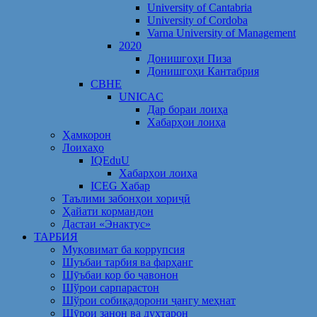
University of Cantabria
University of Cordoba
Varna University of Management
2020
Донишгоҳи Пиза
Донишгоҳи Кантабрия
CBHE
UNICAC
Дар бораи лоиҳа
Хабарҳои лоиҳа
Ҳамкорон
Лоихаҳо
IQEduU
Хабарҳои лоиҳа
ICEG Хабар
Таълими забонҳои хориҷӣ
Ҳайати кормандон
Дастаи «Энактус»
ТАРБИЯ
Муқовимат ба коррупсия
Шуъбаи тарбия ва фарҳанг
Шӯъбаи кор бо ҷавонон
Шўрои сарпарастон
Шўрои собиқадорони ҷангу меҳнат
Шӯрои занон ва духтарон