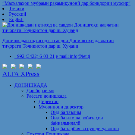
“Масъалаҳои мубрами рақамикунонӣ дар бонкдории муосир”
Тоҷикӣ
Русский
English
Донишкадаи иқтисод ва савдои Донишгоҳи давлатии
тиҷорати Тоҷикистон дар ш. Хуҷанд
+992 (3422) 6-03-21
e-mail: info@iet.tj
ALFA XPress
ДОНИШКАДА
Дар бораи мо
Раёсати донишкада
Директор
Муовинони директор
Оид ба таълим
Оид ба илм ва робитаҳои
байналмилалӣ
Оид ба тарбия ва рушди ҷавонон
Сохтори Донишкада