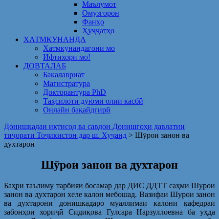
Маълумот
Омузгорон
Фанҳо
Ҳуҷҷатҳо
ХАТМКУНАНДА
Хатмкунандагони мо
Ифтихори мо!
ДОВТАЛАБ
Бакалавриат
Магистратура
Докторантура PhD
Таҳсилоти дуюми олии касбӣ
Онлайн бақайдгирӣ
Донишкадаи иқтисод ва савдои Донишгоҳи давлатии
тиҷорати Тоҷикистон дар ш. Хуҷанд
>
Шӯрои занон ва
духтарон
Шӯрои занон ва духтарон
Баҳри таълиму тарбияи босамар дар ДИС ДДТТ саҳми Шурои
занон ва духтарон хеле калон мебошад. Вазифаи Шурои занон
ва духтарони донишкадаро муаллимаи калони кафедраи
забонҳои хориҷӣ Сидиқова Гулсара Нарзуллоевна ба уҳда