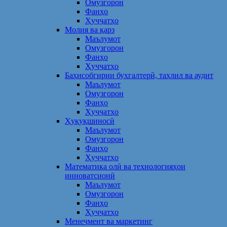
Омузгорон
Фанҳо
Ҳуҷҷатҳо
Молия ва қарз
Маълумот
Омузгорон
Фанҳо
Ҳуҷҷатҳо
Баҳисобгирии бухгалтерӣ, таҳлил ва аудит
Маълумот
Омузгорон
Фанҳо
Ҳуҷҷатҳо
Ҳуқуқшиносӣ
Маълумот
Омузгорон
Фанҳо
Ҳуҷҷатҳо
Математика олӣ ва технологияҳои
инноватсионӣ
Маълумот
Омузгорон
Фанҳо
Ҳуҷҷатҳо
Менеҷмент ва маркетинг