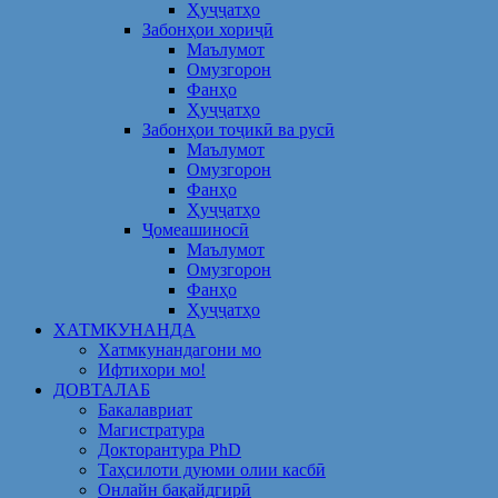
Ҳуҷҷатҳо
Забонҳои хориҷӣ
Маълумот
Омузгорон
Фанҳо
Ҳуҷҷатҳо
Забонҳои тоҷикӣ ва русӣ
Маълумот
Омузгорон
Фанҳо
Ҳуҷҷатҳо
Ҷомеашиносӣ
Маълумот
Омузгорон
Фанҳо
Ҳуҷҷатҳо
ХАТМКУНАНДА
Хатмкунандагони мо
Ифтихори мо!
ДОВТАЛАБ
Бакалавриат
Магистратура
Докторантура PhD
Таҳсилоти дуюми олии касбӣ
Онлайн бақайдгирӣ