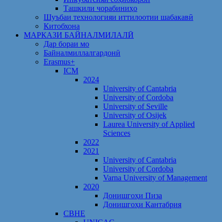
Ташкили чорабиниҳо
Шуъбаи технологияи иттилоотии шабакавӣ
Китобхона
МАРКАЗИ БАЙНАЛМИЛАЛӢ
Дар бораи мо
Байналмиллалгардонӣ
Erasmus+
ICM
2024
University of Cantabria
University of Cordoba
University of Seville
University of Osijek
Laurea University of Applied
Sciences
2022
2021
University of Cantabria
University of Cordoba
Varna University of Management
2020
Донишгоҳи Пиза
Донишгоҳи Кантабрия
CBHE