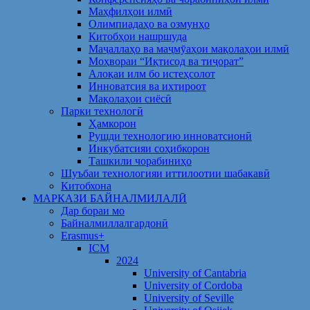
Маҳфилҳои илмӣ
Олимпиадаҳо ва озмунҳо
Китобҳои нашршуда
Маҷаллаҳо ва маҷмӯаҳои мақолаҳои илмӣ
Моҳвораи “Иқтисод ва тиҷорат”
Алоқаи илм бо истеҳсолот
Инноватсия ва ихтироот
Мақолаҳои сиёсӣ
Парки технологӣ
Ҳамкорон
Рушди технологию инноватсионӣ
Инкубатсияи соҳибкорон
Ташкили чорабиниҳо
Шуъбаи технологияи иттилоотии шабакавӣ
Китобхона
МАРКАЗИ БАЙНАЛМИЛАЛӢ
Дар бораи мо
Байналмиллалгардонӣ
Erasmus+
ICM
2024
University of Cantabria
University of Cordoba
University of Seville