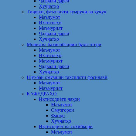
Ҷадвали дарсӣ
Ҳуҷҷатҳо
Тиҷорат, фаъолияти гумрукӣ ва ҳуқуқ
Маълумот
Ихтисосҳо
Маъмурият
Ҷадвали дарсӣ
Ҳуҷҷатҳо
Молия ва баҳисобгирии бухгалтерӣ
Маълумот
Ихтисосҳо
Маъмурият
Ҷадвали дарсӣ
Ҳуҷҷатҳо
Шуъбаи омӯзиши таҳсилоти фосилавӣ
Маълумот
Маъмурият
КАФЕДРАҲО
Иқтисодиёти ҷаҳон
Маълумот
Омузгорон
Фанҳо
Ҳуҷҷатҳо
Иқтисодиёт ва соҳибкорӣ
Маълумот