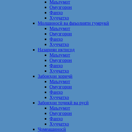
Маълумот
Омузгорон
Фанҳо
Ҳуҷҷатҳо
Молшиносӣ ва фаъолияти гумрукӣ
Маълумот
Омузгорон
Фанҳо
Ҳуҷҷатҳо
Назарияи иқтисод
Маълумот
Омузгорон
Фанҳо
Ҳуҷҷатҳо
Забонҳои хориҷӣ
Маълумот
Омузгорон
Фанҳо
Ҳуҷҷатҳо
Забонҳои тоҷикӣ ва русӣ
Маълумот
Омузгорон
Фанҳо
Ҳуҷҷатҳо
Ҷомеашиносӣ