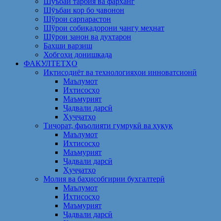
Шуъбаи тарбия ва фарҳанг
Шӯъбаи кор бо ҷавонон
Шўрои сарпарастон
Шўрои собиқадорони ҷангу меҳнат
Шӯрои занон ва духтарон
Бахши варзиш
Хобгоҳи донишкада
ФАКУЛТЕТҲО
Иқтисодиёт ва технологияҳои инноватсионӣ
Маълумот
Ихтисосҳо
Маъмурият
Ҷадвали дарсӣ
Ҳуҷҷатҳо
Тиҷорат, фаъолияти гумрукӣ ва ҳуқуқ
Маълумот
Ихтисосҳо
Маъмурият
Ҷадвали дарсӣ
Ҳуҷҷатҳо
Молия ва баҳисобгирии бухгалтерӣ
Маълумот
Ихтисосҳо
Маъмурият
Ҷадвали дарсӣ