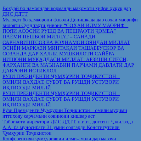
Вохўрӣ бо намояндаи корманди мақомоти ҳифзи ҳуқуқ дар
ДИС ДДТТ
Мулоқот бо ҳамкорони фаъоли Донишкада дар соҳаи маорифи
вилояти Суғд таҳти унвони “СОҲАИ ИЛМУ МАОРИФ –
ПОЯИ АСОСИИ РУШД ВА ПЕШРАФТИ ҶОМЕА”
ПАЁМИ ПЕШВОИ МИЛЛАТ – САНАДИ
САРНАВИШТСОЗ ВА РОҲНАМОИ ОЯНДАИ МИЛЛАТ
ОСИЁИ МАРКАЗӢ МИНТАҚАИ ТАШАББУСКОР ВА
СОЗАНДА ДАР ҲАЛЛИ МУШКИЛОТИ САЙЁРА
НИШОНИ МУҚАДДАСИ МИЛЛАТ: АРЗИШИ СИЁСӢ,
ФАРҲАНГӢ ВА МАЪНАВИИ ПАРЧАМИ ДАВЛАТӢ ДАР
ДАВРОНИ ИСТИҚЛОЛ
РӮЗИ ПРЕЗИДЕНТИ ҶУМҲУРИИ ТОҶИКИСТОН –
ОМИЛИ ВАҲДАТ, СУБОТ ВА РУШДИ УСТУВОРИ
ИҚТИСОДИ МИЛЛӢ
РӮЗИ ПРЕЗИДЕНТИ ҶУМҲУРИИ ТОҶИКИСТОН –
ОМИЛИ ВАҲДАТ, СУБОТ ВА РУШДИ УСТУВОРИ
ИҚТИСОДИ МИЛЛӢ
Рўзи Президенти Ҷумҳурии Тоҷикистон – омили муҳими
иттиҳоду сарҷамъии сокинони кишвар аст
Табрикоти директори ДИС ДДТТ, н.и.и., дотсент Ҷалилзода
А.А. ба муносибати 31-умин солгарди Конститутсияи
Ҷумҳурии Тоҷикистон
Конференсияи ҷумҳуриявии илмӣ-амалӣ дар мавзуи