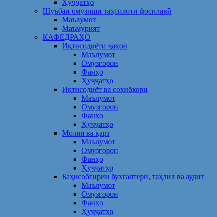
Ҳуҷҷатҳо
Шуъбаи омӯзиши таҳсилоти фосилавӣ
Маълумот
Маъмурият
КАФЕДРАҲО
Иқтисодиёти ҷаҳон
Маълумот
Омузгорон
Фанҳо
Ҳуҷҷатҳо
Иқтисодиёт ва соҳибкорӣ
Маълумот
Омузгорон
Фанҳо
Ҳуҷҷатҳо
Молия ва қарз
Маълумот
Омузгорон
Фанҳо
Ҳуҷҷатҳо
Баҳисобгирии бухгалтерӣ, таҳлил ва аудит
Маълумот
Омузгорон
Фанҳо
Ҳуҷҷатҳо