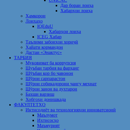
UNICAC
Дар бораи лоиҳа
Хабарҳои лоиҳа
Ҳамкорон
Лоихаҳо
IQEduU
Хабарҳои лоиҳа
ICEG Хабар
Таълими забонҳои хориҷӣ
Ҳайати кормандон
Дастаи «Энактус»
ТАРБИЯ
Муқовимат ба коррупсия
Шуъбаи тарбия ва фарҳанг
Шӯъбаи кор бо ҷавонон
Шўрои сарпарастон
Шўрои собиқадорони ҷангу меҳнат
Шӯрои занон ва духтарон
Бахши варзиш
Хобгоҳи донишкада
ФАКУЛТЕТҲО
Иқтисодиёт ва технологияҳои инноватсионӣ
Маълумот
Ихтисосҳо
Маъмурият