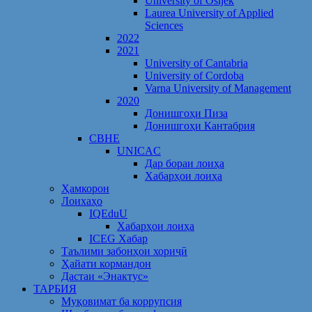
University of Osijek
Laurea University of Applied
Sciences
2022
2021
University of Cantabria
University of Cordoba
Varna University of Management
2020
Донишгоҳи Пиза
Донишгоҳи Кантабрия
CBHE
UNICAC
Дар бораи лоиҳа
Хабарҳои лоиҳа
Ҳамкорон
Лоихаҳо
IQEduU
Хабарҳои лоиҳа
ICEG Хабар
Таълими забонҳои хориҷӣ
Ҳайати кормандон
Дастаи «Энактус»
ТАРБИЯ
Муқовимат ба коррупсия