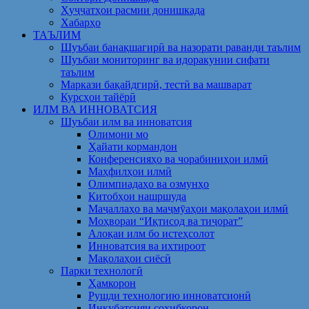
Ҳуҷҷатҳои расмии донишкада
Хабарҳо
ТАЪЛИМ
Шуъбаи банақшагирӣ ва назорати раванди таълим
Шуъбаи мониторинг ва идоракунии сифати
таълим
Маркази бақайдгирӣ, тестӣ ва машварат
Курсҳои тайёрӣ
ИЛМ ВА ИННОВАТСИЯ
Шуъбаи илм ва инноватсия
Олимони мо
Ҳайати кормандон
Конференсияҳо ва чорабиниҳои илмӣ
Маҳфилҳои илмӣ
Олимпиадаҳо ва озмунҳо
Китобҳои нашршуда
Маҷаллаҳо ва маҷмӯаҳои мақолаҳои илмӣ
Моҳвораи “Иқтисод ва тиҷорат”
Алоқаи илм бо истеҳсолот
Инноватсия ва ихтироот
Мақолаҳои сиёсӣ
Парки технологӣ
Ҳамкорон
Рушди технологию инноватсионӣ
Инкубатсияи соҳибкорон