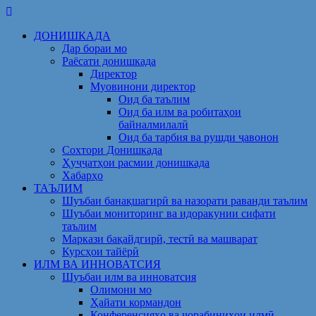
Skip
to
ДОНИШКАДА
content
Дар бораи мо
Раёсати донишкада
Директор
Муовинони директор
Оид ба таълим
Оид ба илм ва робитаҳои
байналмилалӣ
Оид ба тарбия ва рушди ҷавонон
Сохтори Донишкада
Ҳуҷҷатҳои расмии донишкада
Хабарҳо
ТАЪЛИМ
Шуъбаи банақшагирӣ ва назорати раванди таълим
Шуъбаи мониторинг ва идоракунии сифати
таълим
Маркази бақайдгирӣ, тестӣ ва машварат
Курсҳои тайёрӣ
ИЛМ ВА ИННОВАТСИЯ
Шуъбаи илм ва инноватсия
Олимони мо
Ҳайати кормандон
Конференсияҳо ва чорабиниҳои илмӣ