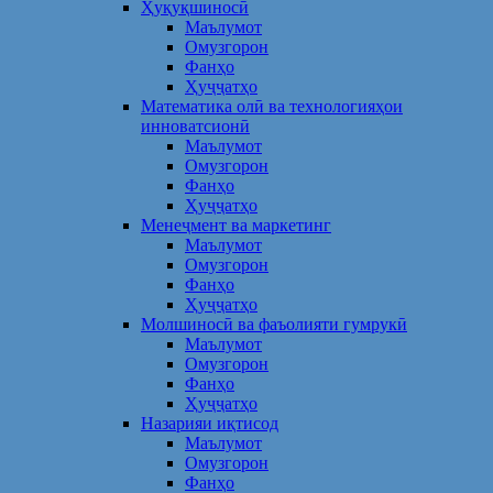
Ҳуқуқшиносӣ
Маълумот
Омузгорон
Фанҳо
Ҳуҷҷатҳо
Математика олӣ ва технологияҳои
инноватсионӣ
Маълумот
Омузгорон
Фанҳо
Ҳуҷҷатҳо
Менеҷмент ва маркетинг
Маълумот
Омузгорон
Фанҳо
Ҳуҷҷатҳо
Молшиносӣ ва фаъолияти гумрукӣ
Маълумот
Омузгорон
Фанҳо
Ҳуҷҷатҳо
Назарияи иқтисод
Маълумот
Омузгорон
Фанҳо