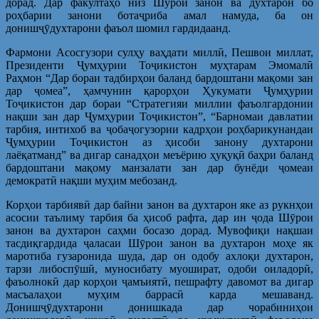
дорад. Дар факултаҳо низ Шурои занон ва духтарон бо
роҳбарии занони ботаҷриба амал намуда, ба он
донишҷӯдухтарони фаъол шомил гардидаанд.
Фармони Асосгузори сулҳу ваҳдати миллӣ, Пешвои миллат,
Президенти Ҷумҳурии Тоҷикистон муҳтарам Эмомалӣ
Раҳмон “Дар бораи тадбирҳои баланд бардоштани мақоми зан
дар ҷомеа”, ҳамчунин қарорҳои Ҳукумати Ҷумҳурии
Тоҷикистон дар бораи “Стратегияи миллии фаъолгардонии
нақши зан дар Ҷумҳурии Тоҷикистон”, “Барномаи давлатии
тарбия, интихоб ва ҷобаҷогузории кадрҳои роҳбарикунандаи
Ҷумҳурии Тоҷикистон аз ҳисоби занону духтарони
лаёқатманд” ва дигар санадҳои меъёрию ҳуқуқӣ баҳри баланд
бардоштани мақому манзалати зан дар бунёди ҷомеаи
демократӣ нақши муҳим мебозанд.
Корҳои тарбиявӣ дар байни занон ва духтарон яке аз рукнҳои
асосии таълиму тарбия ба ҳисоб рафта, дар ин ҷода Шӯрои
занон ва духтарон саҳми босазо дорад. Мувофиқи нақшаи
тасдиқгардида ҷаласаи Шӯрои занон ва духтарон моҳе як
маротиба гузаронида шуда, дар он одобу ахлоқи духтарон,
тарзи либоспӯшӣ, муносибату муошират, одоби оиладорӣ,
фаъолнокӣ дар корҳои ҷамъиятӣ, пешрафту давомот ва дигар
масъалаҳои муҳим баррасӣ карда мешаванд.
Донишҷӯдухтарони донишкада дар чорабиниҳои