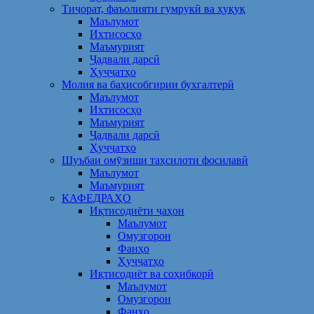
Тиҷорат, фаъолияти гумрукӣ ва ҳуқуқ
Маълумот
Ихтисосҳо
Маъмурият
Ҷадвали дарсӣ
Ҳуҷҷатҳо
Молия ва баҳисобгирии бухгалтерӣ
Маълумот
Ихтисосҳо
Маъмурият
Ҷадвали дарсӣ
Ҳуҷҷатҳо
Шуъбаи омӯзиши таҳсилоти фосилавӣ
Маълумот
Маъмурият
КАФЕДРАҲО
Иқтисодиёти ҷаҳон
Маълумот
Омузгорон
Фанҳо
Ҳуҷҷатҳо
Иқтисодиёт ва соҳибкорӣ
Маълумот
Омузгорон
Фанҳо