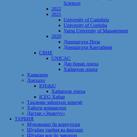
Sciences
2022
2021
University of Cantabria
University of Cordoba
Varna University of Management
2020
Донишгоҳи Пиза
Донишгоҳи Кантабрия
CBHE
UNICAC
Дар бораи лоиҳа
Хабарҳои лоиҳа
Ҳамкорон
Лоихаҳо
IQEduU
Хабарҳои лоиҳа
ICEG Хабар
Таълими забонҳои хориҷӣ
Ҳайати кормандон
Дастаи «Энактус»
ТАРБИЯ
Муқовимат ба коррупсия
Шуъбаи тарбия ва фарҳанг
Шӯъбаи кор бо ҷавонон