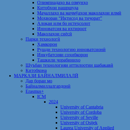
Олимпиадаҳо ва озмунҳо
Китобҳои нашршуда
Маҷаллаҳо ва маҷмӯаҳои мақолаҳои илмӣ
Моҳвораи “Иқтисод ва тиҷорат”
Алоқаи илм бо истеҳсолот
Инноватсия ва ихтироот
Мақолаҳои сиёсӣ
Парки технологӣ
Ҳамкорон
Рушди технологию инноватсионӣ
Инкубатсияи соҳибкорон
Ташкили чорабиниҳо
Шуъбаи технологияи иттилоотии шабакавӣ
Китобхона
МАРКАЗИ БАЙНАЛМИЛАЛӢ
Дар бораи мо
Байналмиллалгардонӣ
Erasmus+
ICM
2024
University of Cantabria
University of Cordoba
University of Seville
University of Osijek
Laurea University of Applied