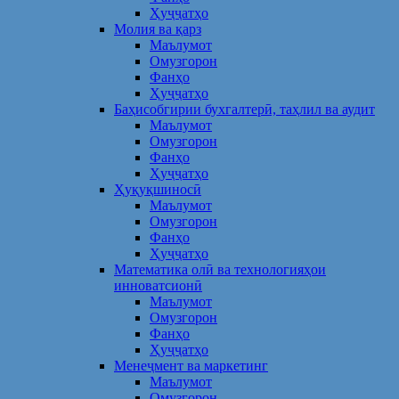
Ҳуҷҷатҳо
Молия ва қарз
Маълумот
Омузгорон
Фанҳо
Ҳуҷҷатҳо
Баҳисобгирии бухгалтерӣ, таҳлил ва аудит
Маълумот
Омузгорон
Фанҳо
Ҳуҷҷатҳо
Ҳуқуқшиносӣ
Маълумот
Омузгорон
Фанҳо
Ҳуҷҷатҳо
Математика олӣ ва технологияҳои
инноватсионӣ
Маълумот
Омузгорон
Фанҳо
Ҳуҷҷатҳо
Менеҷмент ва маркетинг
Маълумот
Омузгорон