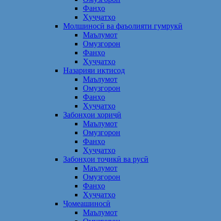
Фанҳо
Ҳуҷҷатҳо
Молшиносӣ ва фаъолияти гумрукӣ
Маълумот
Омузгорон
Фанҳо
Ҳуҷҷатҳо
Назарияи иқтисод
Маълумот
Омузгорон
Фанҳо
Ҳуҷҷатҳо
Забонҳои хориҷӣ
Маълумот
Омузгорон
Фанҳо
Ҳуҷҷатҳо
Забонҳои тоҷикӣ ва русӣ
Маълумот
Омузгорон
Фанҳо
Ҳуҷҷатҳо
Ҷомеашиносӣ
Маълумот