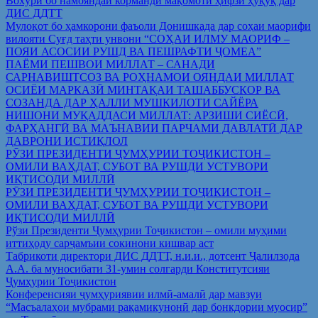
Вохўрӣ бо намояндаи корманди мақомоти ҳифзи ҳуқуқ дар
ДИС ДДТТ
Мулоқот бо ҳамкорони фаъоли Донишкада дар соҳаи маорифи
вилояти Суғд таҳти унвони “СОҲАИ ИЛМУ МАОРИФ –
ПОЯИ АСОСИИ РУШД ВА ПЕШРАФТИ ҶОМЕА”
ПАЁМИ ПЕШВОИ МИЛЛАТ – САНАДИ
САРНАВИШТСОЗ ВА РОҲНАМОИ ОЯНДАИ МИЛЛАТ
ОСИЁИ МАРКАЗӢ МИНТАҚАИ ТАШАББУСКОР ВА
СОЗАНДА ДАР ҲАЛЛИ МУШКИЛОТИ САЙЁРА
НИШОНИ МУҚАДДАСИ МИЛЛАТ: АРЗИШИ СИЁСӢ,
ФАРҲАНГӢ ВА МАЪНАВИИ ПАРЧАМИ ДАВЛАТӢ ДАР
ДАВРОНИ ИСТИҚЛОЛ
РӮЗИ ПРЕЗИДЕНТИ ҶУМҲУРИИ ТОҶИКИСТОН –
ОМИЛИ ВАҲДАТ, СУБОТ ВА РУШДИ УСТУВОРИ
ИҚТИСОДИ МИЛЛӢ
РӮЗИ ПРЕЗИДЕНТИ ҶУМҲУРИИ ТОҶИКИСТОН –
ОМИЛИ ВАҲДАТ, СУБОТ ВА РУШДИ УСТУВОРИ
ИҚТИСОДИ МИЛЛӢ
Рўзи Президенти Ҷумҳурии Тоҷикистон – омили муҳими
иттиҳоду сарҷамъии сокинони кишвар аст
Табрикоти директори ДИС ДДТТ, н.и.и., дотсент Ҷалилзода
А.А. ба муносибати 31-умин солгарди Конститутсияи
Ҷумҳурии Тоҷикистон
Конференсияи ҷумҳуриявии илмӣ-амалӣ дар мавзуи
“Масъалаҳои мубрами рақамикунонӣ дар бонкдории муосир”