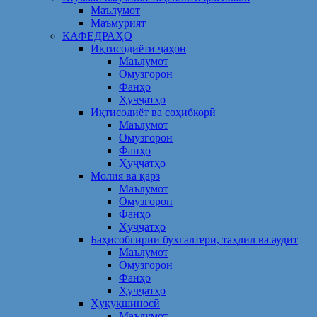
Маълумот
Маъмурият
КАФЕДРАҲО
Иқтисодиёти ҷаҳон
Маълумот
Омузгорон
Фанҳо
Ҳуҷҷатҳо
Иқтисодиёт ва соҳибкорӣ
Маълумот
Омузгорон
Фанҳо
Ҳуҷҷатҳо
Молия ва қарз
Маълумот
Омузгорон
Фанҳо
Ҳуҷҷатҳо
Баҳисобгирии бухгалтерӣ, таҳлил ва аудит
Маълумот
Омузгорон
Фанҳо
Ҳуҷҷатҳо
Ҳуқуқшиносӣ
Маълумот