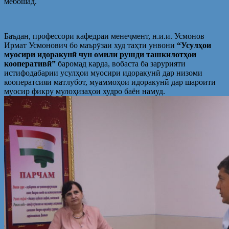
мебошад.
Баъдан, профессори кафедраи менеҷмент, н.и.и. Усмонов
Ирмат Усмонович бо маърӯзаи худ таҳти унвони
“Усулҳои
муосири идоракунӣ чун омили рушди ташкилотҳои
кооперативӣ”
баромад карда, вобаста ба зарурияти
истифодабарии усулҳои муосири идоракунӣ дар низоми
кооператсияи матлубот, муаммоҳои идоракунӣ дар шароити
муосир фикру мулоҳизаҳои худро баён намуд.