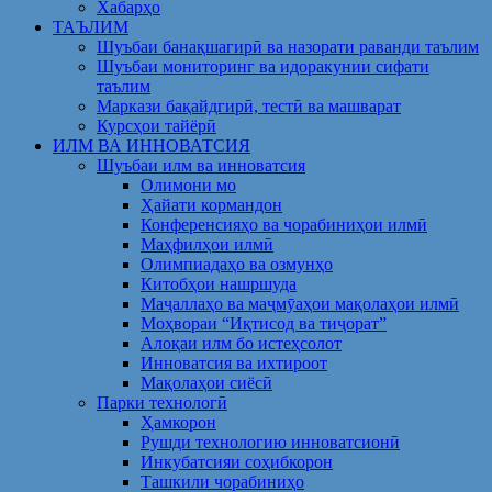
Хабарҳо
ТАЪЛИМ
Шуъбаи банақшагирӣ ва назорати раванди таълим
Шуъбаи мониторинг ва идоракунии сифати
таълим
Маркази бақайдгирӣ, тестӣ ва машварат
Курсҳои тайёрӣ
ИЛМ ВА ИННОВАТСИЯ
Шуъбаи илм ва инноватсия
Олимони мо
Ҳайати кормандон
Конференсияҳо ва чорабиниҳои илмӣ
Маҳфилҳои илмӣ
Олимпиадаҳо ва озмунҳо
Китобҳои нашршуда
Маҷаллаҳо ва маҷмӯаҳои мақолаҳои илмӣ
Моҳвораи “Иқтисод ва тиҷорат”
Алоқаи илм бо истеҳсолот
Инноватсия ва ихтироот
Мақолаҳои сиёсӣ
Парки технологӣ
Ҳамкорон
Рушди технологию инноватсионӣ
Инкубатсияи соҳибкорон
Ташкили чорабиниҳо