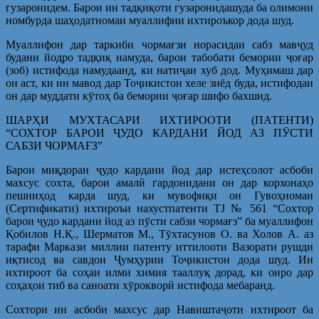
гузаронидем. Барои ин тадқиқоти гузаронидашуда ба олимони
номбурда шаҳодатномаи муаллифии ихтироъкор дода шуд.
Муаллифон дар таркиби чормағзи норасидаи сабз мавҷуд
будани йодро тадқиқ намуда, барои табобати бемории ҷоғар
(зоб) истифода намудаанд, ки натиҷаи хуб дод. Муҳимаш дар
он аст, ки ин мавод дар Тоҷикистон хеле зиёд буда, истифодаи
он дар муддати кӯтоҳ ба бемории ҷоғар шифо бахшид.
ШАРҲИ МУХТАСАРИ ИХТИРООТИ (ПАТЕНТИ)
“СОХТОР БАРОИ ҶУДО КАРДАНИ ЙОД АЗ ПӮСТИ
САБЗИ ЧОРМАҒЗ”
Барои миқдоран ҷудо кардани йод дар истеҳсолот асбоби
махсус сохта, барои амалӣ гардонидани он дар корхонаҳо
пешниҳод карда шуд, ки мувофиқи он Гувоҳномаи
(Сертификати) ихтироъи нахустпатенти TJ № 561 “Сохтор
барои ҷудо кардани йод аз пӯсти сабзи чормағз” ба муаллифон
Қобилов Н.Қ., Шерматов М., Тӯхтасунов О. ва Холов А. аз
тарафи Маркази миллии патенту иттилооти Вазорати рушди
иқтисод ва савдои Ҷумҳурии Тоҷикистон дода шуд. Ин
ихтироот ба соҳаи илми химия тааллуқ дорад, ки онро дар
соҳаҳои тиб ва саноати хӯрокворӣ истифода мебаранд.
Сохтори ин асбоби махсус дар Навиштаҷоти ихтироот ба