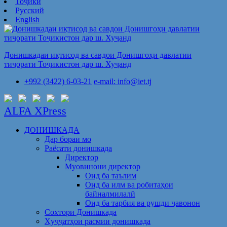
Тоҷикӣ
Русский
English
Донишкадаи иқтисод ва савдои Донишгоҳи давлатии
тиҷорати Тоҷикистон дар ш. Хуҷанд
+992 (3422) 6-03-21
e-mail: info@iet.tj
ALFA XPress
ДОНИШКАДА
Дар бораи мо
Раёсати донишкада
Директор
Муовинони директор
Оид ба таълим
Оид ба илм ва робитаҳои
байналмилалӣ
Оид ба тарбия ва рушди ҷавонон
Сохтори Донишкада
Ҳуҷҷатҳои расмии донишкада