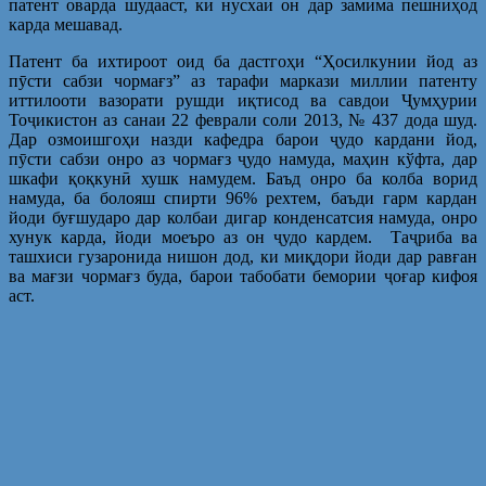
патент оварда шудааст, ки нусхаи он дар замима пешниҳод
карда мешавад.
Патент ба ихтироот оид ба дастгоҳи “Ҳосилкунии йод аз
пӯсти сабзи чормағз” аз тарафи маркази миллии патенту
иттилооти вазорати рушди иқтисод ва савдои Ҷумҳурии
Тоҷикистон аз санаи 22 феврали соли 2013, № 437 дода шуд.
Дар озмоишгоҳи назди кафедра барои ҷудо кардани йод,
пӯсти сабзи онро аз чормағз ҷудо намуда, маҳин кўфта, дар
шкафи қоқкунӣ хушк намудем. Баъд онро ба колба ворид
намуда, ба болояш спирти 96% рехтем, баъди гарм кардан
йоди буғшударо дар колбаи дигар конденсатсия намуда, онро
хунук карда, йоди моеъро аз он ҷудо кардем. Таҷриба ва
ташхиси гузаронида нишон дод, ки миқдори йоди дар равған
ва мағзи чормағз буда, барои табобати бемории ҷоғар кифоя
аст.