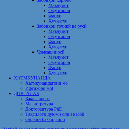
Забонҳои хориҷӣ
Маълумот
Омузгорон
Фанҳо
Ҳуҷҷатҳо
Забонҳои тоҷикӣ ва русӣ
Маълумот
Омузгорон
Фанҳо
Ҳуҷҷатҳо
Ҷомеашиносӣ
Маълумот
Омузгорон
Фанҳо
Ҳуҷҷатҳо
ХАТМКУНАНДА
Хатмкунандагони мо
Ифтихори мо!
ДОВТАЛАБ
Бакалавриат
Магистратура
Докторантура PhD
Таҳсилоти дуюми олии касбӣ
Онлайн бақайдгирӣ