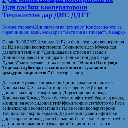
Иди касбии кооператорони
Тоҷикистон дар ДИС ДДТТ
Комментировать
Инноватсия ва ихтироот
,
Конференсияҳо ва
чорабиниҳои илмӣ
,
Моҳвораи "Иқтисод ва тиҷорат"
,
Хабарҳо
Санаи 01.06.2022 бахшида ба Рӯзи байналхалқии кооператсия
ва Иди касбии кооператорони Тоҷикистон дар Муассисаи
давлатии таълимии “Донишкадаи иқтисод ва савдои
Донишгоҳи давлатии тиҷорати Тоҷикистон дар шаҳри
Хуҷанд” мизи мудаввар таҳти унвони
“Нақши Иттифоқи
Тоҷикматлубот дар таъмини амнияти озуқавории
ҷумҳурии тоҷикистон”
баргузор гардид.
Дар мизи мудаввар директори Донишкада н.и.и., дотсент
Ҳошимзода Ҳ.Ҳ. ва ҳайати профессорону омӯзгорони
донишкада ширкат варзиданд. Директори донишкада
Ҳошимзода Ҳомид Ҳасан бо сухани ифтитоҳӣ баромад карда,
ҳозирин ва кормандони иттиМфоқи тоҷикматулботро бо Рӯзи
байналхалқии кооператсия ва Иди касбии кооператорони
Тоҷикистон табрик карданд. Дар давоми сухани ифтитоҳӣ
директори донишкада оид ба нақши Иттифоқи Тоҷикматлубот
дар таъмини амнияти озуқавории Тоҷикистон назаррас