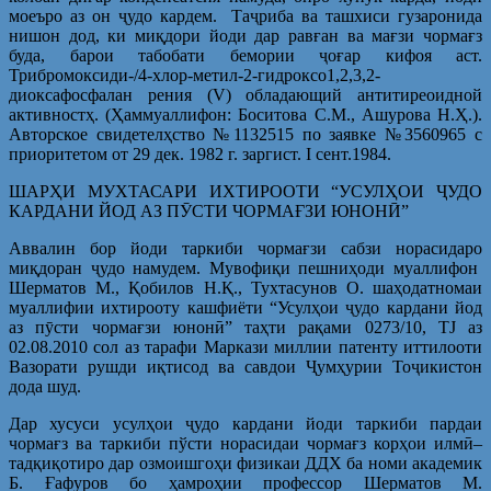
моеъро аз он ҷудо кардем. Таҷриба ва ташхиси гузаронида
нишон дод, ки миқдори йоди дар равған ва мағзи чормағз
буда, барои табобати бемории ҷоғар кифоя аст.
Трибромоксиди-/4-хлор-метил-2-гидроксо1,2,3,2-
диоксафосфалан рения (V) обладающий антитиреоидной
активностҳ. (Ҳаммуаллифон: Боситова С.М., Ашурова Н.Ҳ.).
Авторское свидетелҳство №1132515 по заявке №3560965 с
приоритетом от 29 дек. 1982 г. заргист. I сент.1984.
ШАРҲИ МУХТАСАРИ ИХТИРООТИ “УСУЛҲОИ ҶУДО
КАРДАНИ ЙОД АЗ ПӮСТИ ЧОРМАҒЗИ ЮНОНӢ”
Аввалин бор йоди таркиби чормағзи сабзи норасидаро
миқдоран ҷудо намудем. Мувофиқи пешниҳоди муаллифон
Шерматов М., Қобилов Н.Қ., Тухтасунов О. шаҳодатномаи
муаллифии ихтирооту кашфиёти “Усулҳои ҷудо кардани йод
аз пӯсти чормағзи юнонӣ” таҳти рақами 0273/10, TJ аз
02.08.2010 сол аз тарафи Маркази миллии патенту иттилооти
Вазорати рушди иқтисод ва савдои Ҷумҳурии Тоҷикистон
дода шуд.
Дар хусуси усулҳои ҷудо кардани йоди таркиби пардаи
чормағз ва таркиби пўсти норасидаи чормағз корҳои илмӣ–
тадқиқотиро дар озмоишгоҳи физикаи ДДХ ба номи академик
Б. Ғафуров бо ҳамроҳии профессор Шерматов М.