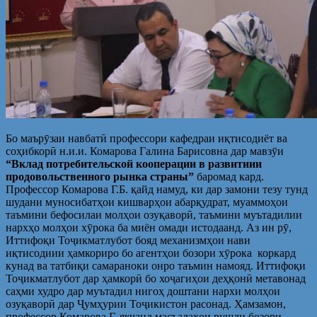
Бо маърӯзаи навбатӣ профессори кафедраи иқтисодиёт ва
соҳибкорӣ н.и.и. Комарова Галина Барисовна дар мавзӯи
“Вклад
потребительской кооперации в развитиии
продовольственного рынка страны
”
баромад кард.
Профессор Комарова Г.Б. қайд намуд, ки дар замони тезу тунд
шудани муносибатҳои кишварҳои абарқудрат, муаммоҳои
таъмини бефосилаи молҳои озуқаворӣ, таъмини муътадилии
нархҳо молҳои хӯрока ба миён омади истодаанд. Аз ин рӯ,
Иттифоқи Тоҷикматлубот бояд механизмҳои нави
иқтисодиии ҳамкориро бо агентҳои бозори хӯрока коркард
кунад ва татбиқи самараноки онро таъмин намояд. Иттифоқи
Тоҷикматлубот дар ҳамкорӣ бо хоҷагиҳои деҳқонӣ метавонад
саҳми худро дар муътадил нигоҳ доштани нархи молҳои
озуқаворӣ дар Ҷумҳурии Тоҷикистон расонад. Ҳамзамон,
профессор Комарова Г. якчанд масъалаҳои рушди бозори