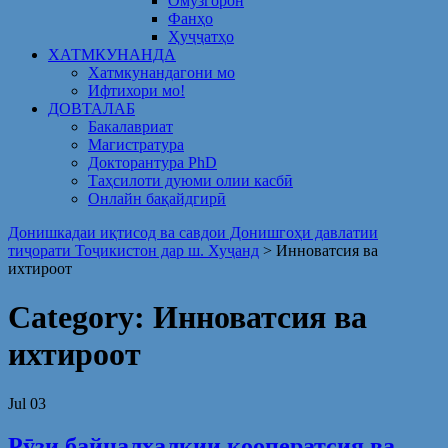
Омузгорон
Фанҳо
Ҳуҷҷатҳо
ХАТМКУНАНДА
Хатмкунандагони мо
Ифтихори мо!
ДОВТАЛАБ
Бакалавриат
Магистратура
Докторантура PhD
Таҳсилоти дуюми олии касбӣ
Онлайн бақайдгирӣ
Донишкадаи иқтисод ва савдои Донишгоҳи давлатии
тиҷорати Тоҷикистон дар ш. Хуҷанд
>
Инноватсия ва
ихтироот
Category:
Инноватсия ва
ихтироот
Jul
03
Рӯзи байналхалқии кооператсия ва