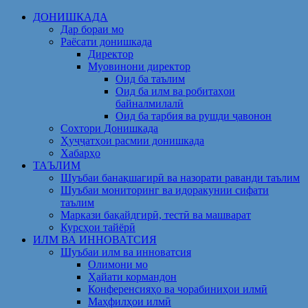
Skip
ДОНИШКАДА
to
Дар бораи мо
content
Раёсати донишкада
Директор
Муовинони директор
Оид ба таълим
Оид ба илм ва робитаҳои
байналмилалӣ
Оид ба тарбия ва рушди ҷавонон
Сохтори Донишкада
Ҳуҷҷатҳои расмии донишкада
Хабарҳо
ТАЪЛИМ
Шуъбаи банақшагирӣ ва назорати раванди таълим
Шуъбаи мониторинг ва идоракунии сифати
таълим
Маркази бақайдгирӣ, тестӣ ва машварат
Курсҳои тайёрӣ
ИЛМ ВА ИННОВАТСИЯ
Шуъбаи илм ва инноватсия
Олимони мо
Ҳайати кормандон
Конференсияҳо ва чорабиниҳои илмӣ
Маҳфилҳои илмӣ