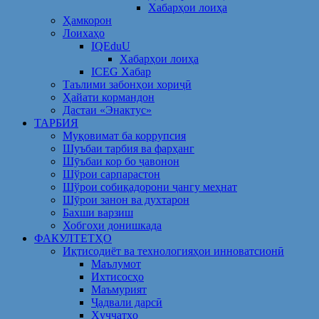
Хабарҳои лоиҳа
Ҳамкорон
Лоихаҳо
IQEduU
Хабарҳои лоиҳа
ICEG Хабар
Таълими забонҳои хориҷӣ
Ҳайати кормандон
Дастаи «Энактус»
ТАРБИЯ
Муқовимат ба коррупсия
Шуъбаи тарбия ва фарҳанг
Шӯъбаи кор бо ҷавонон
Шўрои сарпарастон
Шўрои собиқадорони ҷангу меҳнат
Шӯрои занон ва духтарон
Бахши варзиш
Хобгоҳи донишкада
ФАКУЛТЕТҲО
Иқтисодиёт ва технологияҳои инноватсионӣ
Маълумот
Ихтисосҳо
Маъмурият
Ҷадвали дарсӣ
Ҳуҷҷатҳо