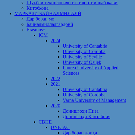
Шуъбаи технологияи иттилоотии шабакавӣ
Китобхона
МАРКАЗИ БАЙНАЛМИЛАЛӢ
Дар бораи мо
Байналмиллалгардонӣ
Erasmus+
ICM
2024
University of Cantabria
University of Cordoba
University of Seville
University of Osijek
Laurea University of Applied
Sciences
2022
2021
University of Cantabria
University of Cordoba
Varna University of Management
2020
Донишгоҳи Пиза
Донишгоҳи Кантабрия
CBHE
UNICAC
Дар бораи лоиҳа