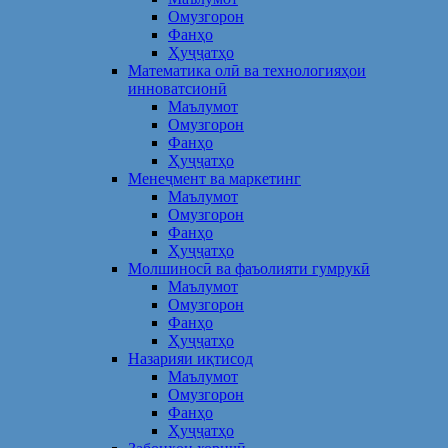
Омузгорон
Фанҳо
Ҳуҷҷатҳо
Математика олӣ ва технологияҳои
инноватсионӣ
Маълумот
Омузгорон
Фанҳо
Ҳуҷҷатҳо
Менеҷмент ва маркетинг
Маълумот
Омузгорон
Фанҳо
Ҳуҷҷатҳо
Молшиносӣ ва фаъолияти гумрукӣ
Маълумот
Омузгорон
Фанҳо
Ҳуҷҷатҳо
Назарияи иқтисод
Маълумот
Омузгорон
Фанҳо
Ҳуҷҷатҳо