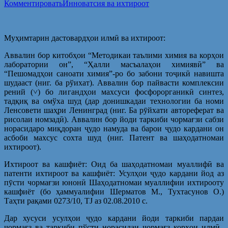
Комментировать
Инноватсия ва ихтироот
Муҳимтарин дастовардҳои илмӣ ва ихтироот:
Аввалин бор китобҳои “Методикаи таълими химия ва корҳои
лаборатории он”, “Ҳалли масъалаҳои химиявӣ” ва
“Пешомадҳои саноати химия”-ро бо забони тоҷикӣ навишта
шудааст (ниг. ба рўихат). Аввалин бор пайвасти комплексии
рений (˅) бо лигандҳои махсуси фосфорорганикӣ синтез,
тадқиқ ва омўха шуд (дар донишкадаи технологии ба номи
Ленсовети шаҳри Ленинград (ниг. Ба рӯйхати автореферат ва
рисолаи номзадӣ). Аввалин бор йоди таркиби чормағзи сабзи
норасидаро миқдоран ҷудо намуда ва барои ҷудо кардани он
асбоби махсус сохта шуд (ниг. Патент ва шаҳодатномаи
ихтироот).
Ихтироот ва кашфиёт: Оид ба шаҳодатномаи муаллифӣ ва
патенти ихтироот ва кашфиёт: Усулҳои ҷудо кардани йод аз
пӯсти чормағзи юнонӣ Шаҳодатномаи муаллифии ихтирооту
кашфиёт (бо ҳаммуалифии Шерматов М., Тухтасунов О.)
Таҳти рақами 0273/10, TJ аз 02.08.2010 с.
Дар хусуси усулҳои ҷудо кардани йоди таркиби пардаи
чормағз ва таркиби пўсти норасидаи чормағз корҳои илмӣ–