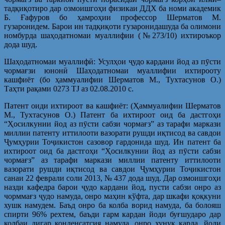
тадқиқотиро дар озмоишгоҳи физикаи ДДХ ба номи академик
Б. Ғафуров бо ҳамроҳии профессор Шерматов М.
гузаронидем. Барои ин тадқиқоти гузаронидашуда ба олимони
номбурда шаҳодатномаи муаллифии (№273/10) ихтироъкор
дода шуд.
Шаҳодатномаи муаллифӣ: Усулҳои ҷудо кардани йод аз пӯсти
чормағзи юнонӣ Шаҳодатномаи муаллифии ихтирооту
кашфиёт (бо ҳаммуалифии Шерматов М., Тухтасунов О.)
Таҳти рақами 0273 TJ аз 02.08.2010 с.
Патент оиди ихтироот ва кашфиёт: (Ҳаммуалифии Шерматов
М., Тухтасунов О.) Патент ба ихтироот оид ба дастгоҳи
“Ҳосилкунии йод аз пӯсти сабзи чормағз” аз тарафи маркази
миллии патенту иттилооти вазорати рушди иқтисод ва савдои
Ҷумҳурии Тоҷикистон сазовор гардонида шуд. Ин патент ба
ихтироот оид ба дастгоҳи “Ҳосилкунии йод аз пӯсти сабзи
чормағз” аз тарафи маркази миллии патенту иттилооти
вазорати рушди иқтисод ва савдои Ҷумҳурии Тоҷикистон
санаи 22 феврали соли 2013, № 437 дода шуд. Дар озмоишгоҳи
назди кафедра барои ҷудо кардани йод, пусти сабзи онро аз
чорммағз ҷудо намуда, онро маҳин кўфта, дар шкафи қоқкуни
хушк намудем. Баъд онро ба колба ворид намуда, ба болояш
спирти 96% рехтем, баъди гарм кардан йоди буғшударо дар
колбаи дигар конденсатсия намуда, онро хунук карда, йоди