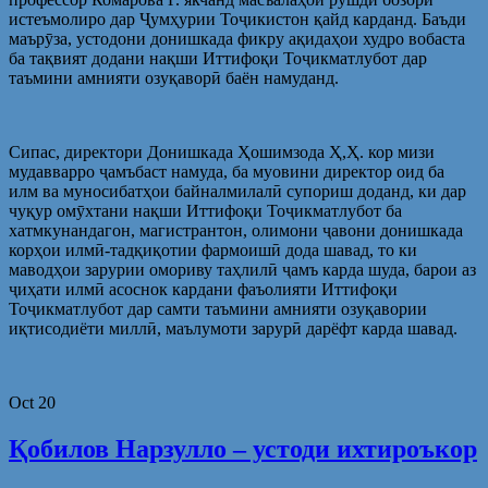
истеъмолиро дар Ҷумҳурии Тоҷикистон қайд карданд. Баъди
маърӯза, устодони донишкада фикру ақидаҳои худро вобаста
ба тақвият додани нақши Иттифоқи Тоҷикматлубот дар
таъмини амнияти озуқаворӣ баён намуданд.
Сипас, директори Донишкада Ҳошимзода Ҳ,Ҳ. кор мизи
мудавварро ҷамъбаст намуда, ба муовини директор оид ба
илм ва муносибатҳои байналмилалӣ супориш доданд, ки дар
чуқур омӯхтани нақши Иттифоқи Тоҷикматлубот ба
хатмкунандагон, магистрантон, олимони ҷавони донишкада
корҳои илмӣ-тадқиқотии фармоишӣ дода шавад, то ки
маводҳои зарурии омориву таҳлилӣ ҷамъ карда шуда, барои аз
ҷиҳати илмӣ асоснок кардани фаъолияти Иттифоқи
Тоҷикматлубот дар самти таъмини амнияти озуқавории
иқтисодиёти миллӣ, маълумоти зарурӣ дарёфт карда шавад.
Oct
20
Қобилов Нарзулло – устоди ихтироъкор