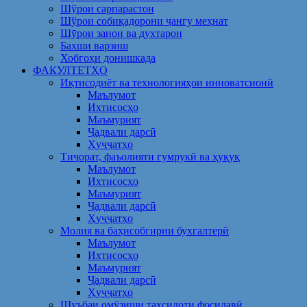
Шўрои сарпарастон
Шўрои собиқадорони ҷангу меҳнат
Шӯрои занон ва духтарон
Бахши варзиш
Хобгоҳи донишкада
ФАКУЛТЕТҲО
Иқтисодиёт ва технологияҳои инноватсионӣ
Маълумот
Ихтисосҳо
Маъмурият
Ҷадвали дарсӣ
Ҳуҷҷатҳо
Тиҷорат, фаъолияти гумрукӣ ва ҳуқуқ
Маълумот
Ихтисосҳо
Маъмурият
Ҷадвали дарсӣ
Ҳуҷҷатҳо
Молия ва баҳисобгирии бухгалтерӣ
Маълумот
Ихтисосҳо
Маъмурият
Ҷадвали дарсӣ
Ҳуҷҷатҳо
Шуъбаи омӯзиши таҳсилоти фосилавӣ