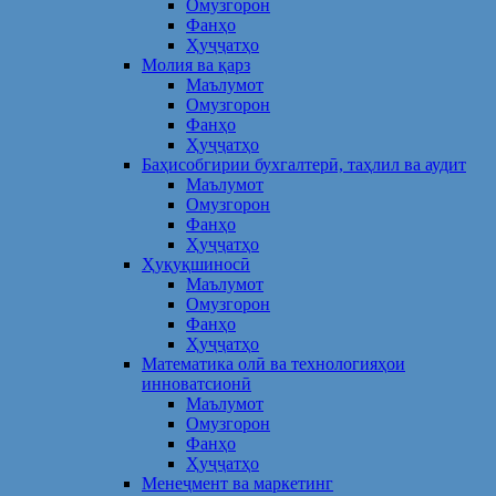
Омузгорон
Фанҳо
Ҳуҷҷатҳо
Молия ва қарз
Маълумот
Омузгорон
Фанҳо
Ҳуҷҷатҳо
Баҳисобгирии бухгалтерӣ, таҳлил ва аудит
Маълумот
Омузгорон
Фанҳо
Ҳуҷҷатҳо
Ҳуқуқшиносӣ
Маълумот
Омузгорон
Фанҳо
Ҳуҷҷатҳо
Математика олӣ ва технологияҳои
инноватсионӣ
Маълумот
Омузгорон
Фанҳо
Ҳуҷҷатҳо
Менеҷмент ва маркетинг