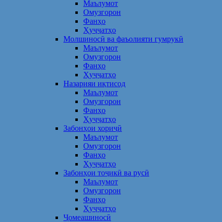
Маълумот
Омузгорон
Фанҳо
Ҳуҷҷатҳо
Молшиносӣ ва фаъолияти гумрукӣ
Маълумот
Омузгорон
Фанҳо
Ҳуҷҷатҳо
Назарияи иқтисод
Маълумот
Омузгорон
Фанҳо
Ҳуҷҷатҳо
Забонҳои хориҷӣ
Маълумот
Омузгорон
Фанҳо
Ҳуҷҷатҳо
Забонҳои тоҷикӣ ва русӣ
Маълумот
Омузгорон
Фанҳо
Ҳуҷҷатҳо
Ҷомеашиносӣ