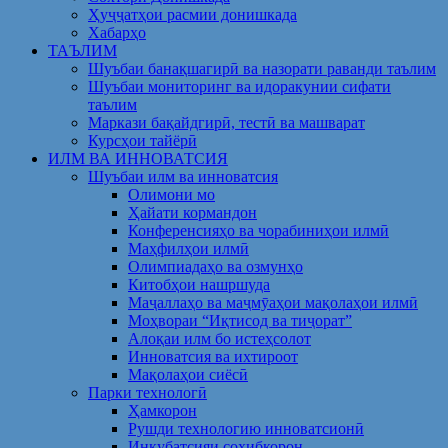
Ҳуҷҷатҳои расмии донишкада
Хабарҳо
ТАЪЛИМ
Шуъбаи банақшагирӣ ва назорати раванди таълим
Шуъбаи мониторинг ва идоракунии сифати
таълим
Маркази бақайдгирӣ, тестӣ ва машварат
Курсҳои тайёрӣ
ИЛМ ВА ИННОВАТСИЯ
Шуъбаи илм ва инноватсия
Олимони мо
Ҳайати кормандон
Конференсияҳо ва чорабиниҳои илмӣ
Маҳфилҳои илмӣ
Олимпиадаҳо ва озмунҳо
Китобҳои нашршуда
Маҷаллаҳо ва маҷмӯаҳои мақолаҳои илмӣ
Моҳвораи “Иқтисод ва тиҷорат”
Алоқаи илм бо истеҳсолот
Инноватсия ва ихтироот
Мақолаҳои сиёсӣ
Парки технологӣ
Ҳамкорон
Рушди технологию инноватсионӣ
Инкубатсияи соҳибкорон