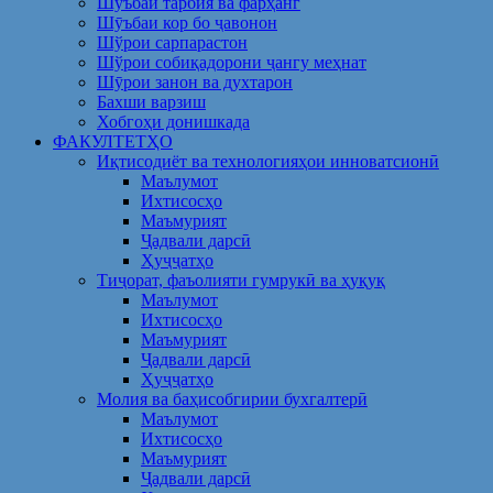
Шуъбаи тарбия ва фарҳанг
Шӯъбаи кор бо ҷавонон
Шўрои сарпарастон
Шўрои собиқадорони ҷангу меҳнат
Шӯрои занон ва духтарон
Бахши варзиш
Хобгоҳи донишкада
ФАКУЛТЕТҲО
Иқтисодиёт ва технологияҳои инноватсионӣ
Маълумот
Ихтисосҳо
Маъмурият
Ҷадвали дарсӣ
Ҳуҷҷатҳо
Тиҷорат, фаъолияти гумрукӣ ва ҳуқуқ
Маълумот
Ихтисосҳо
Маъмурият
Ҷадвали дарсӣ
Ҳуҷҷатҳо
Молия ва баҳисобгирии бухгалтерӣ
Маълумот
Ихтисосҳо
Маъмурият
Ҷадвали дарсӣ