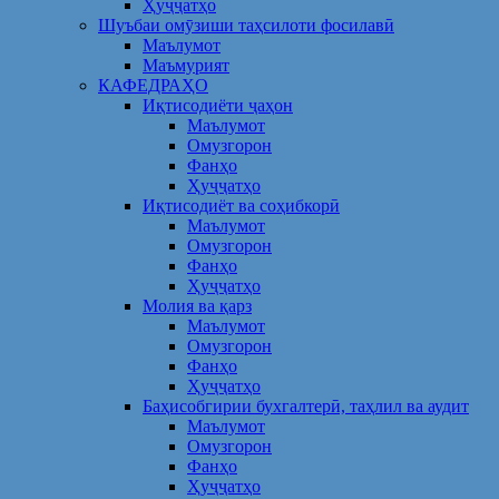
Ҳуҷҷатҳо
Шуъбаи омӯзиши таҳсилоти фосилавӣ
Маълумот
Маъмурият
КАФЕДРАҲО
Иқтисодиёти ҷаҳон
Маълумот
Омузгорон
Фанҳо
Ҳуҷҷатҳо
Иқтисодиёт ва соҳибкорӣ
Маълумот
Омузгорон
Фанҳо
Ҳуҷҷатҳо
Молия ва қарз
Маълумот
Омузгорон
Фанҳо
Ҳуҷҷатҳо
Баҳисобгирии бухгалтерӣ, таҳлил ва аудит
Маълумот
Омузгорон
Фанҳо
Ҳуҷҷатҳо