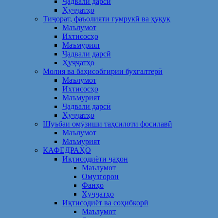
Ҷадвали дарсӣ
Ҳуҷҷатҳо
Тиҷорат, фаъолияти гумрукӣ ва ҳуқуқ
Маълумот
Ихтисосҳо
Маъмурият
Ҷадвали дарсӣ
Ҳуҷҷатҳо
Молия ва баҳисобгирии бухгалтерӣ
Маълумот
Ихтисосҳо
Маъмурият
Ҷадвали дарсӣ
Ҳуҷҷатҳо
Шуъбаи омӯзиши таҳсилоти фосилавӣ
Маълумот
Маъмурият
КАФЕДРАҲО
Иқтисодиёти ҷаҳон
Маълумот
Омузгорон
Фанҳо
Ҳуҷҷатҳо
Иқтисодиёт ва соҳибкорӣ
Маълумот