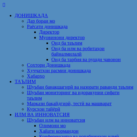
Skip
to
ДОНИШКАДА
content
Дар бораи мо
Раёсати донишкада
Директор
Муовинони директор
Оид ба таълим
Оид ба илм ва робитаҳои
байналмилалӣ
Оид ба тарбия ва рушди ҷавонон
Сохтори Донишкада
Ҳуҷҷатҳои расмии донишкада
Хабарҳо
ТАЪЛИМ
Шуъбаи банақшагирӣ ва назорати раванди таълим
Шуъбаи мониторинг ва идоракунии сифати
таълим
Маркази бақайдгирӣ, тестӣ ва машварат
Курсҳои тайёрӣ
ИЛМ ВА ИННОВАТСИЯ
Шуъбаи илм ва инноватсия
Олимони мо
Ҳайати кормандон
Конференсияҳо ва чорабиниҳои илмӣ