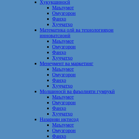
Ҳуқуқшиносӣ
Маълумот
Омузгорон
Фанҳо
Ҳуҷҷатҳо
Математика олӣ ва технологияҳои
инноватсионӣ
Маълумот
Омузгорон
Фанҳо
Ҳуҷҷатҳо
Менеҷмент ва маркетинг
Маълумот
Омузгорон
Фанҳо
Ҳуҷҷатҳо
Молшиносӣ ва фаъолияти гумрукӣ
Маълумот
Омузгорон
Фанҳо
Ҳуҷҷатҳо
Назарияи иқтисод
Маълумот
Омузгорон
Фанҳо