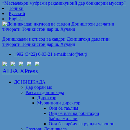
“Масъалаҳои мубрами рақамикунонӣ дар бонкдории муосир”
Тоҷикӣ
Русский
English
Донишкадаи иқтисод ва савдои Донишгоҳи давлатии
тиҷорати Тоҷикистон дар ш. Хуҷанд
+992 (3422) 6-03-21
e-mail: info@iet.tj
ALFA XPress
ДОНИШКАДА
Дар бораи мо
Раёсати донишкада
Директор
Муовинони директор
Оид ба таълим
Оид ба илм ва робитаҳои
байналмилалӣ
Оид ба тарбия ва рушди ҷавонон
Сохтори Донишкада