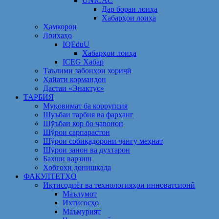
UNICAC
Дар бораи лоиҳа
Хабарҳои лоиҳа
Ҳамкорон
Лоихаҳо
IQEduU
Хабарҳои лоиҳа
ICEG Хабар
Таълими забонҳои хориҷӣ
Ҳайати кормандон
Дастаи «Энактус»
ТАРБИЯ
Муқовимат ба коррупсия
Шуъбаи тарбия ва фарҳанг
Шӯъбаи кор бо ҷавонон
Шўрои сарпарастон
Шўрои собиқадорони ҷангу меҳнат
Шӯрои занон ва духтарон
Бахши варзиш
Хобгоҳи донишкада
ФАКУЛТЕТҲО
Иқтисодиёт ва технологияҳои инноватсионӣ
Маълумот
Ихтисосҳо
Маъмурият