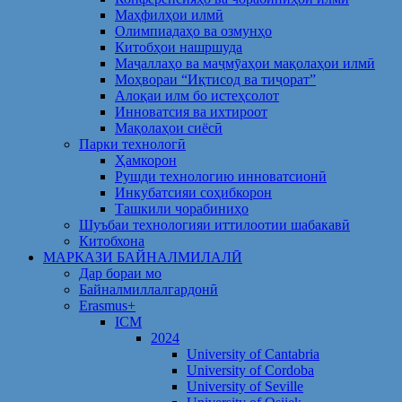
Маҳфилҳои илмӣ
Олимпиадаҳо ва озмунҳо
Китобҳои нашршуда
Маҷаллаҳо ва маҷмӯаҳои мақолаҳои илмӣ
Моҳвораи “Иқтисод ва тиҷорат”
Алоқаи илм бо истеҳсолот
Инноватсия ва ихтироот
Мақолаҳои сиёсӣ
Парки технологӣ
Ҳамкорон
Рушди технологию инноватсионӣ
Инкубатсияи соҳибкорон
Ташкили чорабиниҳо
Шуъбаи технологияи иттилоотии шабакавӣ
Китобхона
МАРКАЗИ БАЙНАЛМИЛАЛӢ
Дар бораи мо
Байналмиллалгардонӣ
Erasmus+
ICM
2024
University of Cantabria
University of Cordoba
University of Seville