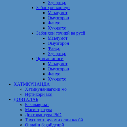
Ҳуҷҷатҳо
Забонҳои хориҷӣ
Маълумот
Омузгорон
Фанҳо
Ҳуҷҷатҳо
Забонҳои тоҷикӣ ва русӣ
Маълумот
Омузгорон
Фанҳо
Ҳуҷҷатҳо
Ҷомеашиносӣ
Маълумот
Омузгорон
Фанҳо
Ҳуҷҷатҳо
ХАТМКУНАНДА
Хатмкунандагони мо
Ифтихори мо!
ДОВТАЛАБ
Бакалавриат
Магистратура
Докторантура PhD
Таҳсилоти дуюми олии касбӣ
Онлайн бақайдгирӣ