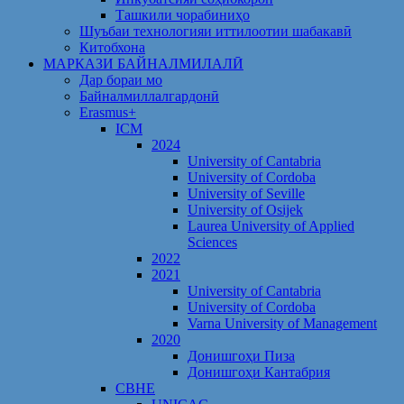
Ташкили чорабиниҳо
Шуъбаи технологияи иттилоотии шабакавӣ
Китобхона
МАРКАЗИ БАЙНАЛМИЛАЛӢ
Дар бораи мо
Байналмиллалгардонӣ
Erasmus+
ICM
2024
University of Cantabria
University of Cordoba
University of Seville
University of Osijek
Laurea University of Applied
Sciences
2022
2021
University of Cantabria
University of Cordoba
Varna University of Management
2020
Донишгоҳи Пиза
Донишгоҳи Кантабрия
CBHE