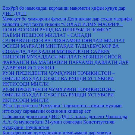
Вохўрӣ бо намояндаи корманди мақомоти ҳифзи ҳуқуқ дар
ДИС ДДТТ
Мулоқот бо ҳамкорони фаъоли Донишкада дар соҳаи маорифи
вилояти Суғд таҳти унвони “СОҲАИ ИЛМУ МАОРИФ –
ПОЯИ АСОСИИ РУШД ВА ПЕШРАФТИ ҶОМЕА”
ПАЁМИ ПЕШВОИ МИЛЛАТ – САНАДИ
САРНАВИШТСОЗ ВА РОҲНАМОИ ОЯНДАИ МИЛЛАТ
ОСИЁИ МАРКАЗӢ МИНТАҚАИ ТАШАББУСКОР ВА
СОЗАНДА ДАР ҲАЛЛИ МУШКИЛОТИ САЙЁРА
НИШОНИ МУҚАДДАСИ МИЛЛАТ: АРЗИШИ СИЁСӢ,
ФАРҲАНГӢ ВА МАЪНАВИИ ПАРЧАМИ ДАВЛАТӢ ДАР
ДАВРОНИ ИСТИҚЛОЛ
РӮЗИ ПРЕЗИДЕНТИ ҶУМҲУРИИ ТОҶИКИСТОН –
ОМИЛИ ВАҲДАТ, СУБОТ ВА РУШДИ УСТУВОРИ
ИҚТИСОДИ МИЛЛӢ
РӮЗИ ПРЕЗИДЕНТИ ҶУМҲУРИИ ТОҶИКИСТОН –
ОМИЛИ ВАҲДАТ, СУБОТ ВА РУШДИ УСТУВОРИ
ИҚТИСОДИ МИЛЛӢ
Рўзи Президенти Ҷумҳурии Тоҷикистон – омили муҳими
иттиҳоду сарҷамъии сокинони кишвар аст
Табрикоти директори ДИС ДДТТ, н.и.и., дотсент Ҷалилзода
А.А. ба муносибати 31-умин солгарди Конститутсияи
Ҷумҳурии Тоҷикистон
Конференсияи ҷумҳуриявии илмӣ-амалӣ дар мавзуи