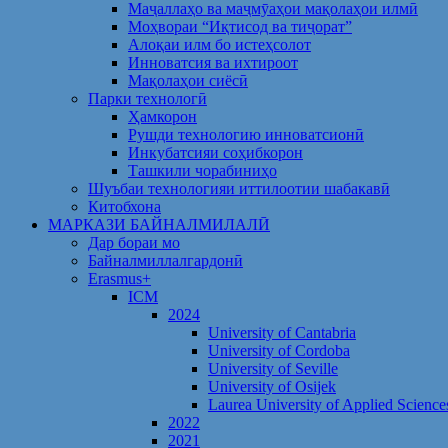
Маҷаллаҳо ва маҷмӯаҳои мақолаҳои илмӣ
Моҳвораи “Иқтисод ва тиҷорат”
Алоқаи илм бо истеҳсолот
Инноватсия ва ихтироот
Мақолаҳои сиёсӣ
Парки технологӣ
Ҳамкорон
Рушди технологию инноватсионӣ
Инкубатсияи соҳибкорон
Ташкили чорабиниҳо
Шуъбаи технологияи иттилоотии шабакавӣ
Китобхона
МАРКАЗИ БАЙНАЛМИЛАЛӢ
Дар бораи мо
Байналмиллалгардонӣ
Erasmus+
ICM
2024
University of Cantabria
University of Cordoba
University of Seville
University of Osijek
Laurea University of Applied Science
2022
2021