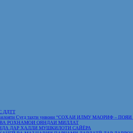
ИС ДДТТ
орифи вилояти Суғд таҳти унвони “СОҲАИ ИЛМУ МАОРИФ –
 ВА РОҲНАМОИ ОЯНДАИ МИЛЛАТ
НДА ДАР ҲАЛЛИ МУШКИЛОТИ САЙЁРА