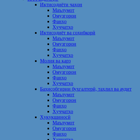
Иқтисодиёти ҷаҳон
Маълумот
Омузгорон
Фанҳо
Ҳуҷҷатҳо
Иқтисодиёт ва соҳибкорӣ
Маълумот
Омузгорон
Фанҳо
Ҳуҷҷатҳо
Молия ва қарз
Маълумот
Омузгорон
Фанҳо
Ҳуҷҷатҳо
Баҳисобгирии бухгалтерӣ, таҳлил ва аудит
Маълумот
Омузгорон
Фанҳо
Ҳуҷҷатҳо
Ҳуқуқшиносӣ
Маълумот
Омузгорон
Фанҳо
Ҳуҷҷатҳо