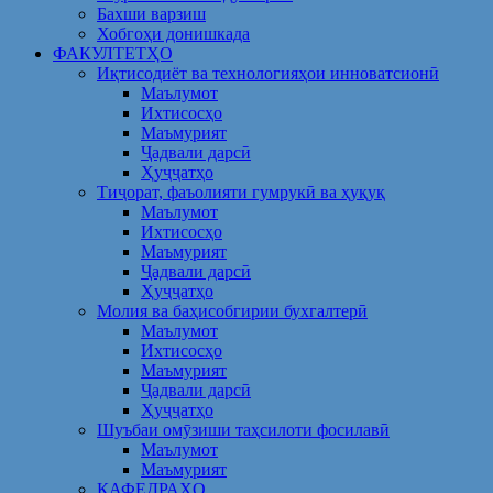
Бахши варзиш
Хобгоҳи донишкада
ФАКУЛТЕТҲО
Иқтисодиёт ва технологияҳои инноватсионӣ
Маълумот
Ихтисосҳо
Маъмурият
Ҷадвали дарсӣ
Ҳуҷҷатҳо
Тиҷорат, фаъолияти гумрукӣ ва ҳуқуқ
Маълумот
Ихтисосҳо
Маъмурият
Ҷадвали дарсӣ
Ҳуҷҷатҳо
Молия ва баҳисобгирии бухгалтерӣ
Маълумот
Ихтисосҳо
Маъмурият
Ҷадвали дарсӣ
Ҳуҷҷатҳо
Шуъбаи омӯзиши таҳсилоти фосилавӣ
Маълумот
Маъмурият
КАФЕДРАҲО