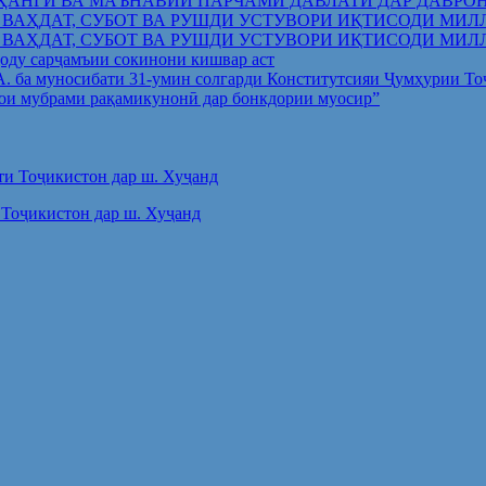
ҲАНГӢ ВА МАЪНАВИИ ПАРЧАМИ ДАВЛАТӢ ДАР ДАВРО
 ВАҲДАТ, СУБОТ ВА РУШДИ УСТУВОРИ ИҚТИСОДИ МИЛ
 ВАҲДАТ, СУБОТ ВА РУШДИ УСТУВОРИ ИҚТИСОДИ МИЛ
оду сарҷамъии сокинони кишвар аст
.А. ба муносибати 31-умин солгарди Конститутсияи Ҷумҳурии Т
ои мубрами рақамикунонӣ дар бонкдории муосир”
Тоҷикистон дар ш. Хуҷанд