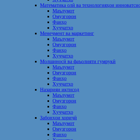
Математика олӣ ва технологияҳои инноватси
Маълумот
Омузгорон
Фанҳо
Ҳуҷҷатҳо
Менеҷмент ва маркетинг
Маълумот
Омузгорон
Фанҳо
Ҳуҷҷатҳо
Молшиносӣ ва фаъолияти гумрукӣ
Маълумот
Омузгорон
Фанҳо
Ҳуҷҷатҳо
Назарияи иқтисод
Маълумот
Омузгорон
Фанҳо
Ҳуҷҷатҳо
Забонҳои хориҷӣ
Маълумот
Омузгорон
Фанҳо