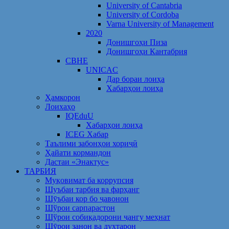
University of Cantabria
University of Cordoba
Varna University of Management
2020
Донишгоҳи Пиза
Донишгоҳи Кантабрия
CBHE
UNICAC
Дар бораи лоиҳа
Хабарҳои лоиҳа
Ҳамкорон
Лоихаҳо
IQEduU
Хабарҳои лоиҳа
ICEG Хабар
Таълими забонҳои хориҷӣ
Ҳайати кормандон
Дастаи «Энактус»
ТАРБИЯ
Муқовимат ба коррупсия
Шуъбаи тарбия ва фарҳанг
Шӯъбаи кор бо ҷавонон
Шўрои сарпарастон
Шўрои собиқадорони ҷангу меҳнат
Шӯрои занон ва духтарон