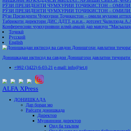
НИШОНИ МУҚАДДАСИ МИЛЛАТ: АРЗИШИ СИЁСӢ, ФАР
РӮЗИ ПРЕЗИДЕНТИ ҶУМҲУРИИ ТОҶИКИСТОН – ОМИЛИ
РӮЗИ ПРЕЗИДЕНТИ ҶУМҲУРИИ ТОҶИКИСТОН – ОМИЛИ
Рўзи Президенти Ҷумҳурии Тоҷикистон – омили муҳими иттиҳ
Табрикоти директори ДИС ДДТТ, н.и.и., дотсент Ҷалилзода А
Конференсияи ҷумҳуриявии илмӣ-амалӣ дар мавзуи “Масъалаҳ
Тоҷикӣ
Русский
English
Донишкадаи иқтисод ва савдои Донишгоҳи давлатии тиҷорати 
+992 (3422) 6-03-21
e-mail: info@iet.tj
ALFA XPress
ДОНИШКАДА
Дар бораи мо
Раёсати донишкада
Директор
Муовинони директор
Оид ба таълим