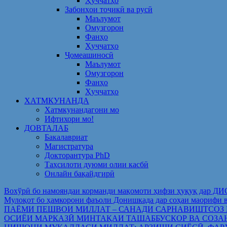
Ҳуҷҷатҳо
Забонҳои тоҷикӣ ва русӣ
Маълумот
Омузгорон
Фанҳо
Ҳуҷҷатҳо
Ҷомеашиносӣ
Маълумот
Омузгорон
Фанҳо
Ҳуҷҷатҳо
ХАТМКУНАНДА
Хатмкунандагони мо
Ифтихори мо!
ДОВТАЛАБ
Бакалавриат
Магистратура
Докторантура PhD
Таҳсилоти дуюми олии касбӣ
Онлайн бақайдгирӣ
Вохўрӣ бо намояндаи корманди мақомоти ҳифзи ҳуқуқ дар Д
Мулоқот бо ҳамкорони фаъоли Донишкада дар соҳаи ма
ПАЁМИ ПЕШВОИ МИЛЛАТ – САНАДИ САРНАВИШТСОЗ
ОСИЁИ МАРКАЗӢ МИНТАҚАИ ТАШАББУСКОР ВА СОЗА