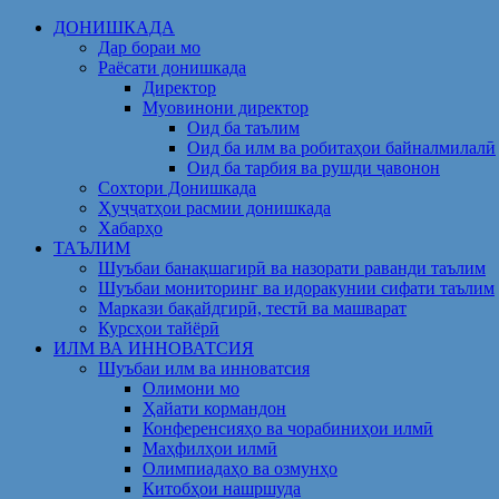
Skip
ДОНИШКАДА
to
Дар бораи мо
content
Раёсати донишкада
Директор
Муовинони директор
Оид ба таълим
Оид ба илм ва робитаҳои байналмилалӣ
Оид ба тарбия ва рушди ҷавонон
Сохтори Донишкада
Ҳуҷҷатҳои расмии донишкада
Хабарҳо
ТАЪЛИМ
Шуъбаи банақшагирӣ ва назорати раванди таълим
Шуъбаи мониторинг ва идоракунии сифати таълим
Маркази бақайдгирӣ, тестӣ ва машварат
Курсҳои тайёрӣ
ИЛМ ВА ИННОВАТСИЯ
Шуъбаи илм ва инноватсия
Олимони мо
Ҳайати кормандон
Конференсияҳо ва чорабиниҳои илмӣ
Маҳфилҳои илмӣ
Олимпиадаҳо ва озмунҳо
Китобҳои нашршуда