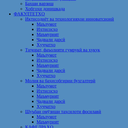
Бахши варзиш
Хобгоҳи донишкада
ФАКУЛТЕТҲО
Иқтисодиёт ва технологияҳои инноватсионӣ
Маълумот
Ихтисосҳо
Маъмурият
Ҷадвали дарсӣ
Ҳуҷҷатҳо
Тиҷорат, фаъолияти гумрукӣ ва ҳуқуқ
Маълумот
Ихтисосҳо
Маъмурият
Ҷадвали дарсӣ
Ҳуҷҷатҳо
Молия ва баҳисобгирии бухгалтерӣ
Маълумот
Ихтисосҳо
Маъмурият
Ҷадвали дарсӣ
Ҳуҷҷатҳо
Шуъбаи омӯзиши таҳсилоти фосилавӣ
Маълумот
Маъмурият
КАФЕДРАҲО