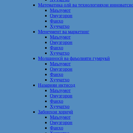
Математика олӣ ва технологияҳои инноватси
Маълумот
Омузгорон
Фанҳо
Ҳуҷҷатҳо
Менеҷмент ва маркетинг
Маълумот
Омузгорон
Фанҳо
Ҳуҷҷатҳо
Молшиносӣ ва фаъолияти гумрукӣ
Маълумот
Омузгорон
Фанҳо
Ҳуҷҷатҳо
Назарияи иқтисод
Маълумот
Омузгорон
Фанҳо
Ҳуҷҷатҳо
Забонҳои хориҷӣ
Маълумот
Омузгорон
Фанҳо