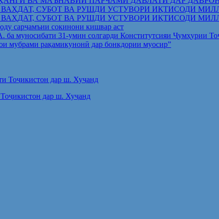
ҲАНГӢ ВА МАЪНАВИИ ПАРЧАМИ ДАВЛАТӢ ДАР ДАВРО
 ВАҲДАТ, СУБОТ ВА РУШДИ УСТУВОРИ ИҚТИСОДИ МИЛ
 ВАҲДАТ, СУБОТ ВА РУШДИ УСТУВОРИ ИҚТИСОДИ МИЛ
оду сарҷамъии сокинони кишвар аст
.А. ба муносибати 31-умин солгарди Конститутсияи Ҷумҳурии Т
ои мубрами рақамикунонӣ дар бонкдории муосир”
Тоҷикистон дар ш. Хуҷанд