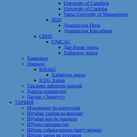
University of Cantabria
University of Cordoba
Varna University of Management
2020
Донишгоҳи Пиза
Донишгоҳи Кантабрия
CBHE
UNICAC
Дар бораи лоиҳа
Хабарҳои лоиҳа
Ҳамкорон
Лоихаҳо
IQEduU
Хабарҳои лоиҳа
ICEG Хабар
Таълими забонҳои хориҷӣ
Ҳайати кормандон
Дастаи «Энактус»
ТАРБИЯ
Муқовимат ба коррупсия
Шуъбаи тарбия ва фарҳанг
Шӯъбаи кор бо ҷавонон
Шўрои сарпарастон
Шўрои собиқадорони ҷангу меҳнат
Шӯрои занон ва духтарон