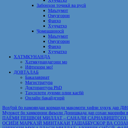
Ҳуҷҷатҳо
Забонҳои тоҷикӣ ва русӣ
Маълумот
Омузгорон
Фанҳо
Ҳуҷҷатҳо
Ҷомеашиносӣ
Маълумот
Омузгорон
Фанҳо
Ҳуҷҷатҳо
ХАТМКУНАНДА
Хатмкунандагони мо
Ифтихори мо!
ДОВТАЛАБ
Бакалавриат
Магистратура
Докторантура PhD
Таҳсилоти дуюми олии касбӣ
Онлайн бақайдгирӣ
Вохўрӣ бо намояндаи корманди мақомоти ҳифзи ҳуқуқ дар Д
Мулоқот бо ҳамкорони фаъоли Донишкада дар соҳаи ма
ПАЁМИ ПЕШВОИ МИЛЛАТ – САНАДИ САРНАВИШТСОЗ
ОСИЁИ МАРКАЗӢ МИНТАҚАИ ТАШАББУСКОР ВА СОЗА