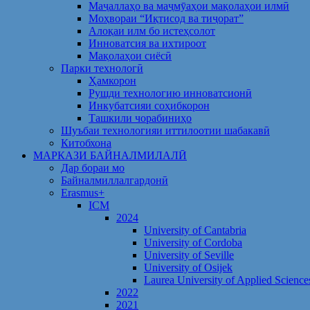
Маҷаллаҳо ва маҷмӯаҳои мақолаҳои илмӣ
Моҳвораи “Иқтисод ва тиҷорат”
Алоқаи илм бо истеҳсолот
Инноватсия ва ихтироот
Мақолаҳои сиёсӣ
Парки технологӣ
Ҳамкорон
Рушди технологию инноватсионӣ
Инкубатсияи соҳибкорон
Ташкили чорабиниҳо
Шуъбаи технологияи иттилоотии шабакавӣ
Китобхона
МАРКАЗИ БАЙНАЛМИЛАЛӢ
Дар бораи мо
Байналмиллалгардонӣ
Erasmus+
ICM
2024
University of Cantabria
University of Cordoba
University of Seville
University of Osijek
Laurea University of Applied Science
2022
2021