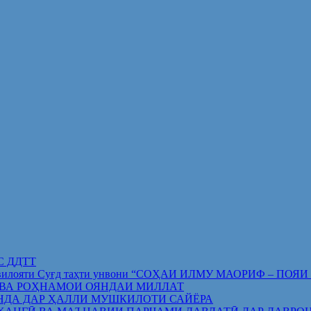
ИС ДДТТ
орифи вилояти Суғд таҳти унвони “СОҲАИ ИЛМУ МАОРИФ –
 ВА РОҲНАМОИ ОЯНДАИ МИЛЛАТ
НДА ДАР ҲАЛЛИ МУШКИЛОТИ САЙЁРА