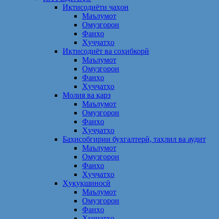
Иқтисодиёти ҷаҳон
Маълумот
Омузгорон
Фанҳо
Ҳуҷҷатҳо
Иқтисодиёт ва соҳибкорӣ
Маълумот
Омузгорон
Фанҳо
Ҳуҷҷатҳо
Молия ва қарз
Маълумот
Омузгорон
Фанҳо
Ҳуҷҷатҳо
Баҳисобгирии бухгалтерӣ, таҳлил ва аудит
Маълумот
Омузгорон
Фанҳо
Ҳуҷҷатҳо
Ҳуқуқшиносӣ
Маълумот
Омузгорон
Фанҳо
Ҳуҷҷатҳо