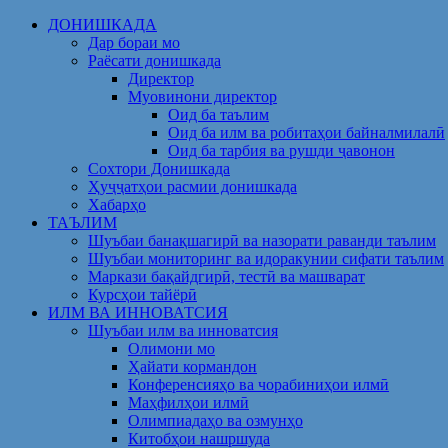
Skip
ДОНИШКАДА
to
Дар бораи мо
content
Раёсати донишкада
Директор
Муовинони директор
Оид ба таълим
Оид ба илм ва робитаҳои байналмилалӣ
Оид ба тарбия ва рушди ҷавонон
Сохтори Донишкада
Ҳуҷҷатҳои расмии донишкада
Хабарҳо
ТАЪЛИМ
Шуъбаи банақшагирӣ ва назорати раванди таълим
Шуъбаи мониторинг ва идоракунии сифати таълим
Маркази бақайдгирӣ, тестӣ ва машварат
Курсҳои тайёрӣ
ИЛМ ВА ИННОВАТСИЯ
Шуъбаи илм ва инноватсия
Олимони мо
Ҳайати кормандон
Конференсияҳо ва чорабиниҳои илмӣ
Маҳфилҳои илмӣ
Олимпиадаҳо ва озмунҳо
Китобҳои нашршуда