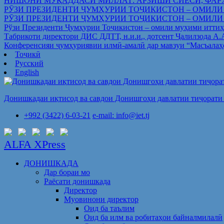
НИШОНИ МУҚАДДАСИ МИЛЛАТ: АРЗИШИ СИЁСӢ, ФАР
РӮЗИ ПРЕЗИДЕНТИ ҶУМҲУРИИ ТОҶИКИСТОН – ОМИЛИ
РӮЗИ ПРЕЗИДЕНТИ ҶУМҲУРИИ ТОҶИКИСТОН – ОМИЛИ
Рўзи Президенти Ҷумҳурии Тоҷикистон – омили муҳими иттиҳ
Табрикоти директори ДИС ДДТТ, н.и.и., дотсент Ҷалилзода А
Конференсияи ҷумҳуриявии илмӣ-амалӣ дар мавзуи “Масъалаҳ
Тоҷикӣ
Русский
English
Донишкадаи иқтисод ва савдои Донишгоҳи давлатии тиҷорати 
+992 (3422) 6-03-21
e-mail: info@iet.tj
ALFA XPress
ДОНИШКАДА
Дар бораи мо
Раёсати донишкада
Директор
Муовинони директор
Оид ба таълим
Оид ба илм ва робитаҳои байналмилалӣ