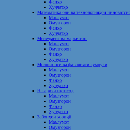
Фанҳо
Ҳуҷҷатҳо
Математика олӣ ва технологияҳои инноватси
Маълумот
Омузгорон
Фанҳо
Ҳуҷҷатҳо
Менеҷмент ва маркетинг
Маълумот
Омузгорон
Фанҳо
Ҳуҷҷатҳо
Молшиносӣ ва фаъолияти гумрукӣ
Маълумот
Омузгорон
Фанҳо
Ҳуҷҷатҳо
Назарияи иқтисод
Маълумот
Омузгорон
Фанҳо
Ҳуҷҷатҳо
Забонҳои хориҷӣ
Маълумот
Омузгорон