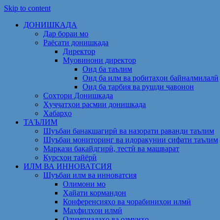
Skip to content
ДОНИШКАДА
Дар бораи мо
Раёсати донишкада
Директор
Муовинони директор
Оид ба таълим
Оид ба илм ва робитаҳои байналмилалӣ
Оид ба тарбия ва рушди ҷавонон
Сохтори Донишкада
Ҳуҷҷатҳои расмии донишкада
Хабарҳо
ТАЪЛИМ
Шуъбаи банақшагирӣ ва назорати раванди таълим
Шуъбаи мониторинг ва идоракунии сифати таълим
Маркази бақайдгирӣ, тестӣ ва машварат
Курсҳои тайёрӣ
ИЛМ ВА ИННОВАТСИЯ
Шуъбаи илм ва инноватсия
Олимони мо
Ҳайати кормандон
Конференсияҳо ва чорабиниҳои илмӣ
Маҳфилҳои илмӣ
Олимпиадаҳо ва озмунҳо