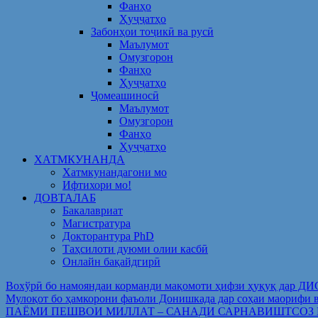
Фанҳо
Ҳуҷҷатҳо
Забонҳои тоҷикӣ ва русӣ
Маълумот
Омузгорон
Фанҳо
Ҳуҷҷатҳо
Ҷомеашиносӣ
Маълумот
Омузгорон
Фанҳо
Ҳуҷҷатҳо
ХАТМКУНАНДА
Хатмкунандагони мо
Ифтихори мо!
ДОВТАЛАБ
Бакалавриат
Магистратура
Докторантура PhD
Таҳсилоти дуюми олии касбӣ
Онлайн бақайдгирӣ
Вохўрӣ бо намояндаи корманди мақомоти ҳифзи ҳуқуқ дар Д
Мулоқот бо ҳамкорони фаъоли Донишкада дар соҳаи ма
ПАЁМИ ПЕШВОИ МИЛЛАТ – САНАДИ САРНАВИШТСОЗ