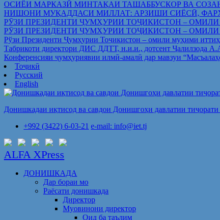
ОСИЁИ МАРКАЗӢ МИНТАҚАИ ТАШАББУСКОР ВА СОЗА
НИШОНИ МУҚАДДАСИ МИЛЛАТ: АРЗИШИ СИЁСӢ, ФАР
РӮЗИ ПРЕЗИДЕНТИ ҶУМҲУРИИ ТОҶИКИСТОН – ОМИЛИ
РӮЗИ ПРЕЗИДЕНТИ ҶУМҲУРИИ ТОҶИКИСТОН – ОМИЛИ
Рўзи Президенти Ҷумҳурии Тоҷикистон – омили муҳими иттиҳ
Табрикоти директори ДИС ДДТТ, н.и.и., дотсент Ҷалилзода А
Конференсияи ҷумҳуриявии илмӣ-амалӣ дар мавзуи “Масъалаҳ
Тоҷикӣ
Русский
English
Донишкадаи иқтисод ва савдои Донишгоҳи давлатии тиҷорати 
+992 (3422) 6-03-21
e-mail: info@iet.tj
ALFA XPress
ДОНИШКАДА
Дар бораи мо
Раёсати донишкада
Директор
Муовинони директор
Оид ба таълим