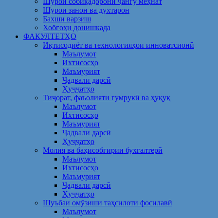
Шўрои собиқадорони ҷангу меҳнат
Шӯрои занон ва духтарон
Бахши варзиш
Хобгоҳи донишкада
ФАКУЛТЕТҲО
Иқтисодиёт ва технологияҳои инноватсионӣ
Маълумот
Ихтисосҳо
Маъмурият
Ҷадвали дарсӣ
Ҳуҷҷатҳо
Тиҷорат, фаъолияти гумрукӣ ва ҳуқуқ
Маълумот
Ихтисосҳо
Маъмурият
Ҷадвали дарсӣ
Ҳуҷҷатҳо
Молия ва баҳисобгирии бухгалтерӣ
Маълумот
Ихтисосҳо
Маъмурият
Ҷадвали дарсӣ
Ҳуҷҷатҳо
Шуъбаи омӯзиши таҳсилоти фосилавӣ
Маълумот