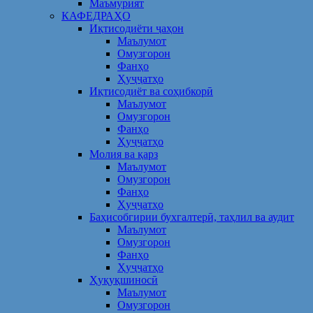
Маъмурият
КАФЕДРАҲО
Иқтисодиёти ҷаҳон
Маълумот
Омузгорон
Фанҳо
Ҳуҷҷатҳо
Иқтисодиёт ва соҳибкорӣ
Маълумот
Омузгорон
Фанҳо
Ҳуҷҷатҳо
Молия ва қарз
Маълумот
Омузгорон
Фанҳо
Ҳуҷҷатҳо
Баҳисобгирии бухгалтерӣ, таҳлил ва аудит
Маълумот
Омузгорон
Фанҳо
Ҳуҷҷатҳо
Ҳуқуқшиносӣ
Маълумот
Омузгорон