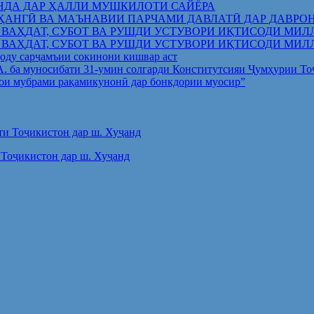
НДА ДАР ҲАЛЛИ МУШКИЛОТИ САЙЁРА
ҲАНГӢ ВА МАЪНАВИИ ПАРЧАМИ ДАВЛАТӢ ДАР ДАВРО
 ВАҲДАТ, СУБОТ ВА РУШДИ УСТУВОРИ ИҚТИСОДИ МИЛ
 ВАҲДАТ, СУБОТ ВА РУШДИ УСТУВОРИ ИҚТИСОДИ МИЛ
оду сарҷамъии сокинони кишвар аст
.А. ба муносибати 31-умин солгарди Конститутсияи Ҷумҳурии Т
ои мубрами рақамикунонӣ дар бонкдории муосир”
Тоҷикистон дар ш. Хуҷанд