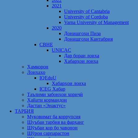
2022
2021
University of Cantabria
University of Cordoba
Varna University of Management
2020
Донишгоҳи Пиза
Донишгоҳи Кантабрия
CBHE
UNICAC
Дар бораи лоиҳа
Хабарҳои лоиҳа
Ҳамкорон
Лоихаҳо
IQEduU
Хабарҳои лоиҳа
ICEG Хабар
Таълими забонҳои хориҷӣ
Ҳайати кормандон
Дастаи «Энактус»
ТАРБИЯ
Муқовимат ба коррупсия
Шуъбаи тарбия ва фарҳанг
Шӯъбаи кор бо ҷавонон
Шўрои сарпарастон