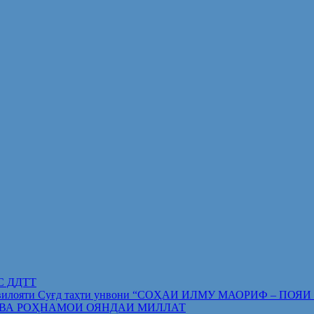
ИС ДДТТ
орифи вилояти Суғд таҳти унвони “СОҲАИ ИЛМУ МАОРИФ –
 ВА РОҲНАМОИ ОЯНДАИ МИЛЛАТ