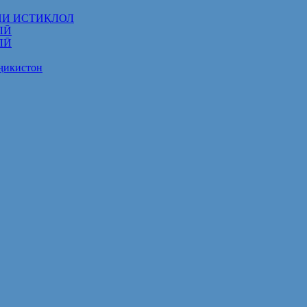
НИ ИСТИҚЛОЛ
ЛӢ
ЛӢ
оҷикистон