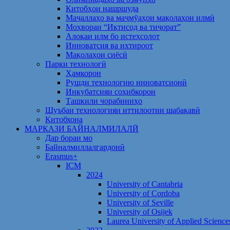
Китобҳои нашршуда
Маҷаллаҳо ва маҷмӯаҳои мақолаҳои илмӣ
Моҳвораи “Иқтисод ва тиҷорат”
Алоқаи илм бо истеҳсолот
Инноватсия ва ихтироот
Мақолаҳои сиёсӣ
Парки технологӣ
Ҳамкорон
Рушди технологию инноватсионӣ
Инкубатсияи соҳибкорон
Ташкили чорабиниҳо
Шуъбаи технологияи иттилоотии шабакавӣ
Китобхона
МАРКАЗИ БАЙНАЛМИЛАЛӢ
Дар бораи мо
Байналмиллалгардонӣ
Erasmus+
ICM
2024
University of Cantabria
University of Cordoba
University of Seville
University of Osijek
Laurea University of Applied Science