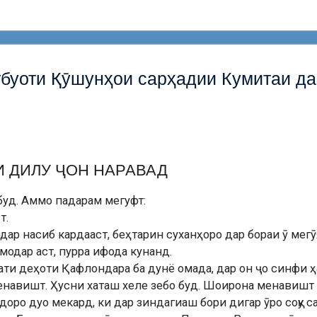
тбуоти Қӯшунҳои сарҳадии Кумитаи д
И ДИЛУ ҶОН НАРАВАД
буд. Аммо падарам мегуфт:
т.
одар насиб кардааст, беҳтарин суханҳоро дар бораи ӯ мег
модар аст, пурра ифода кунанд.
и деҳоти Қафлондара ба дунё омада, дар он ҷо синфи ҳа
менавишт. Ҳусни хаташ хеле зебо буд. Шоирона менавишт 
ро дуо мекард, ки дар зиндагиаш бори дигар ӯро соқу с