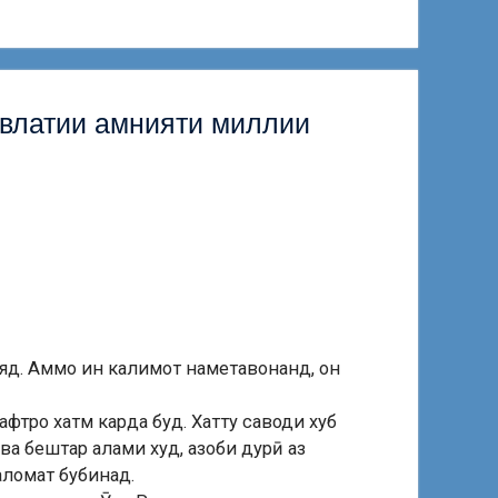
авлатии амнияти миллии
ӯяд. Аммо ин калимот наметавонанд, он
фтро хатм карда буд. Хатту саводи хуб
ва бештар алами худ, азоби дурӣ аз
аломат бубинад.