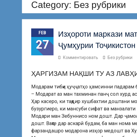
Category:
Без рубрики
РӮЗИ ПРЕЗИДЕНТИ ҶУМҲУРИИ
ТОҶИКИСТОН – ОМИЛИ ВАҲДАТ, СУБОТ
ВА РУШДИ УСТУВОРИ ИҚТИСОДИ
МИЛЛӢ
Рўзи Президенти Ҷумҳурии Тоҷикистон
Изҳороти маркази ма
FEB
– омили муҳими иттиҳоду сарҷамъии
27
сокинони кишвар аст
Ҷумҳурии Тоҷикистон
Табрикоти директори ДИС ДДТТ, н.и.и.,
дотсент Ҷалилзода А.А. ба муносибати
Комментировать
Без рубрики
31-умин солгарди Конститутсияи
Ҷумҳурии Тоҷикистон
ҲАРГИЗАМ НАҚШИ ТУ АЗ ЛАВҲ
Конференсияи ҷумҳуриявии илмӣ-амалӣ
дар мавзуи “Масъалаҳои мубрами
Модарам тибқи ҳуҷҷатҳо ҳамсинни падарам 
рақамикунонӣ дар бонкдории муосир”
– Модарат аз ман тахминан панҷ сол хурд ас
Ҳар касеро, ки тақдир хушбахтии доштани м
бузургиеро, ки мансуби сифат ва манзалати 
Модари ман Зебуннисо ном дошт. Дар ҷамоат
дошт. Вақте дар аскарӣ будам, ба ман нома 
фарзандашро модарона изҳор медошт ва Худо