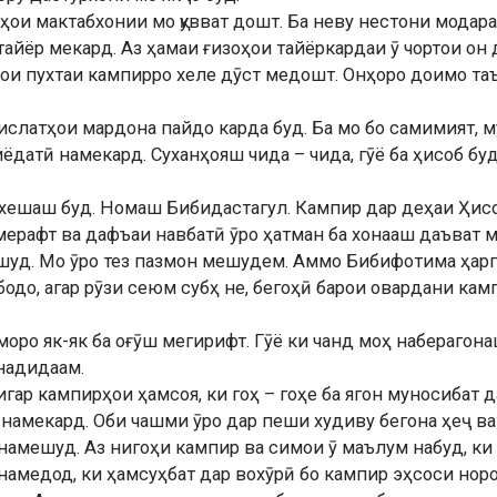
и мактабхонии мо қувват дошт. Ба неву нестони модарам
тайёр мекард. Аз ҳамаи ғизоҳои тайёркардаи ӯ чортои он 
ҳои пухтаи кампирро хеле дӯст медошт. Онҳоро доимо та
ислатҳои мардона пайдо карда буд. Ба мо бо самимият,
иёдатӣ намекард. Суханҳояш чида – чида, гӯё ба ҳисоб 
а хешаш буд. Номаш Бибидастагул. Кампир дар деҳаи Ҳис
мерафт ва дафъаи навбатӣ ӯро ҳатман ба хонааш даъват м
шуд. Мо ӯро тез пазмон мешудем. Аммо Бибифотима ҳарг
бодо, агар рӯзи сеюм субҳ не, бегоҳӣ барои овардани ка
оро як-як ба оғӯш мегирифт. Гӯё ки чанд моҳ наберагон
надидаам.
игар кампирҳои ҳамсоя, ки гоҳ – гоҳе ба ягон муносибат 
 намекард. Оби чашми ӯро дар пеши худиву бегона ҳеҷ вақ
ш намешуд. Аз нигоҳи кампир ва симои ӯ маълум набуд, к
 намедод, ки ҳамсуҳбат дар вохӯрӣ бо кампир эҳсоси нор