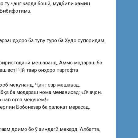
р ту ҷанг карда бошӣ, муқобили ҳамин
 Бибифотима.
арзандҳоро ба туву туро ба Худо супоридам.
нд фиристоданӣ мешаванд. Аммо модараш бо
аш аст! Чӣ тавр онҳоро партофта
хоб мекунанд. Ҷанг сар мешавад.
ҷабҳа ба модараш нома менависад: «Очаҷон,
 нав оғоз мекунем!».
 Берлин Бобоназар ба ҳалокат мерасад.
паам доимо бо ӯ зиндагӣ мекард. Албатта,