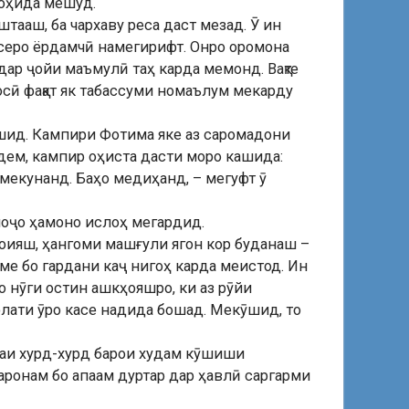
оҳида мешуд.
тааш, ба чархаву реса даст мезад. Ӯ ин
касеро ёрдамчӣ намегирифт. Онро оромона
дар ҷойи маъмулӣ таҳ карда мемонд. Вақте
осӣ фақат як табассуми номаълум мекарду
ашид. Кампири Фотима яке аз саромадони
рдем, кампир оҳиста дасти моро кашида:
ҳ мекунанд. Баҳо медиҳанд, – мегуфт ӯ
 ноҷо ҳамоно ислоҳ мегардид.
ҳоияш, ҳангоми машғули ягон кор буданаш –
уме бо гардани каҷ нигоҳ карда меистод. Ин
о нӯги остин ашкҳояшро, ки аз рӯйи
олати ӯро касе надида бошад. Мекӯшид, то
рдаи хурд-хурд барои худам кӯшиши
ҳаронам бо апаам дуртар дар ҳавлӣ саргарми