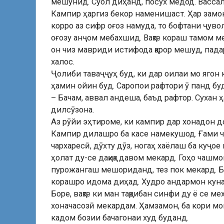
мешунид. Суол диҳанд, посух медод. Васс
Кампир ҳаргиз бекор наменишаст. Ҳар замон
корро аз сифр оғоз намуда, то бофтани ҷуво
оғозу анҷом мебахшид. Вақте кораш тамом ме
он чиз мавриди истифода қарор мешуд, пада
халос.
Ҷолиби таваҷҷуҳ буд, ки дар оилаи мо ягон
ҳамин ойин буд. Саропои рафтори ӯ панд бу
– Бачам, аввал андеша, баъд рафтор. Сухан 
дилсӯзона.
Аз рӯйи эҳтироме, ки кампир дар хонадон д
Кампир дилашро ба касе намекушод. Ғами чу
чархаресӣ, дӯхту дӯз, ногаҳ хаёлаш ба куҷо
ҳолат ду-се дақиқа давом мекард. Гоҳо чаш
пурожангаш мешориданд, тез пок мекард. Ба
корашро идома диҳад. Худро андармон куна
Боре, вақте ки ман тақрибан синфи ду ё се 
хоначасозӣ мекардам. Ҳамзамон, ба кори мо
кадом бозии бачагонаи худ буданд.