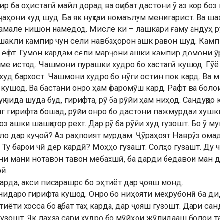
р ба оҳистагӣ майл дорад ва оқибат дастони ӯ аз кор боз
аҳони худ шуд. Ба як нуқтаи номаълум менигарист. Ва ша
 амале нишон намедод. Мисле ки – лашкари ғаму андуҳ р
акли кампир чун сели навбаҳорон ашк равон шуд. Кампи
а ёфт. Гумон кардам сели марҷони ашки кампир домони 
ме истод. Чашмони пурашки худро бо хастагӣ кушод. Гӯё а
худ бархост. Чашмони худро бо нӯги остин пок кард. Ва 
кушод. Ва бастани онро ҳам фаромӯш кард. Рафт ва болои
уқ чида шуда буд, гирифта, рӯ ба рӯйи ҳам ниҳод. Сандуқр
нг гирифта бошад, рӯйи онро бо дастони пажмурдаи хушк
оз ашки шашқатор рехт. Дар рӯ ба рӯйи худ гузошт. Бо ӯ му
ло дар куҷоӣ? Аз раҳпоият мурдам. Ҷӯраҳоят Наврӯз омад
 Ту барои чӣ дер кардӣ? Моҳҳо гузашт. Солҳо гузашт. Ду ч
 ҷони мани нотавон тавон мебахшӣ, ба дарди бедавои ман
ӣ.
карда, акси писарашро бо эҳтиёт дар ҷояш монд.
чонидаро гирифта кушод. Онро бо ниҳояти меҳрубонӣ ба 
ёти хосса бо қабат таҳ карда, дар ҷояш гузошт. Дари сан
узошт. Як лаҳза сари худро бо мӯйҳои жӯлидааш болои та