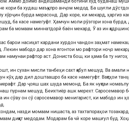
алом. Аммо доимо андешаманди ботини худ буданаш муш
е кори ба худаш маъқулро анҷом медод. Ба шуғли дӯстдош
лу хӯрҷин бурда мерасонд. Дар коре, ки мекард, ҳаргиз 
шуд, ба касе намегуфт. Ҳамчун моли рӯзгори хона бурда, 
рам ба момаам миннатдорӣ баён мекард. Ӯ аз ин қадршин
 кас барои насиҳат кардани хурдон чандон заҳмат намек
д. Лекин мабодо дар хона ягонтои мо рафтори ноҷо мека
ҳам намунаи рафтор аст. Дониста бош, ки ҳама ба ту ниго
ошт, ин сухан мисли танбеҳи сахт қабул мешуд. Ва амали
н кӯҳ дар дил доштаашро ба касе намегуфт. Вақтҳои тан
е мерафт. Дар ҷояш шах шуда мемонд. Ба як нуқтаи номаъл
монаш пурнам мешуд. Беихтиёр ашк мерехт. Саросемавор б
 ин сӯву он сӯ саросемавор менигарист, ки мабодо ин ҳ
д.
мехондам, назди момаам нишаста, аз тахтапораҳои тозака
маам диққат медодам. Модарам ба чӣ коре машғул буд. Хо