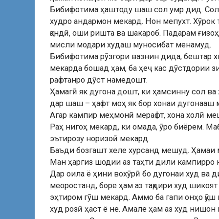
Бибифотима ҳаштоду шаш сол умр дид. Солҳо
худро андармон мекард. Нон мепухт. Хӯрок 
қандӣ, оши ришта ва шакароб. Падарам ғизо
мисли модари худаш муносибат менамуд.
Бибифотима рӯзгори вазнин дида, бештар х
мекарда бошад ҳам, ба ҳеҷ кас дӯстдории з
рафтанро дӯст намедошт.
Ҳамагӣ як дугона дошт, ки ҳамсинну сол в
дар шаш – ҳафт моҳ як бор хонаи дугонааш 
Агар кампир меҳмонӣ мерафт, хона холӣ ме
Раҳ нигоҳ мекард, ки омада, ӯро биёрем. Ма
эътирозу норизоӣ мекард.
Баъди бозгашт хеле хурсанд мешуд. Ҳамаи м
Ман ҳаргиз шодии аз таҳти дили кампирро 
Дар оила ё ҳини вохӯрӣ бо дугонаи худ ва д
меоростанд, боре ҳам аз тақдири худ шикоят
эҳтиром гӯш мекард. Аммо ба гапи онҳо қӯ
худ розӣ ҳаст ё не. Амале ҳам аз худ нишон