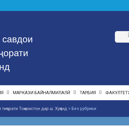
 савдои
ҷорати
анд
ИЯ
МАРКАЗИ БАЙНАЛМИЛАЛӢ
ТАРБИЯ
ФАКУЛТЕТ
ҷорати Тоҷикистон дар ш. Хуҷанд
>
Без рубрики