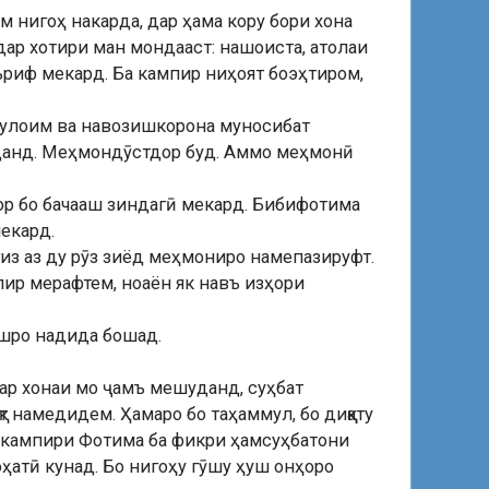
 нигоҳ накарда, дар ҳама кору бори хона
дар хотири ман мондааст: нашоиста, атолаи
ъриф мекард. Ба кампир ниҳоят боэҳтиром,
 мулоим ва навозишкорона муносибат
буданд. Меҳмондӯстдор буд. Аммо меҳмонӣ
ор бо бачааш зиндагӣ мекард. Бибифотима
екард.
из аз ду рӯз зиёд меҳмониро намепазируфт.
мпир мерафтем, ноаён як навъ изҳори
ашро надида бошад.
дар хонаи мо ҷамъ мешуданд, суҳбат
т намедидем. Ҳамаро бо таҳаммул, бо диққату
и кампири Фотима ба фикри ҳамсуҳбатони
оҳатӣ кунад. Бо нигоҳу гӯшу ҳуш онҳоро