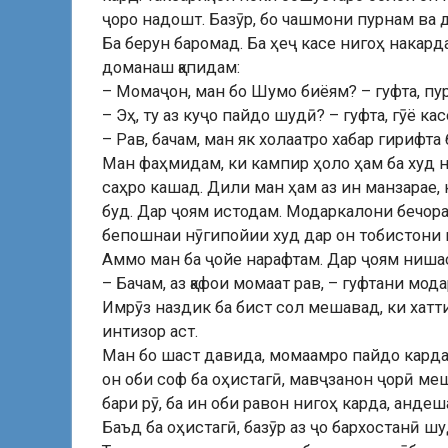
ҷоро надошт. Базӯр, бо чашмони пурнам ва 
Ба берун баромад. Ба ҳеҷ касе нигоҳ накард
доманаш қапидам:
– Момаҷон, ман бо Шумо биёям? – гуфта, пу
– Эҳ, ту аз куҷо пайдо шудӣ? – гуфта, гӯё ка
– Рав, бачам, ман як холаатро хабар гирифта
Ман фаҳмидам, ки кампир ҳоло ҳам ба худ н
саҳро кашад. Дили ман ҳам аз ин манзарае
буд. Дар ҷоям истодам. Модаркалони бечора
бепошнаи нӯгипойии худ дар он тобистони г
Аммо ман ба ҷойе нарафтам. Дар ҷоям ниша
– Бачам, аз қафои момаат рав, – гуфтани мо
Имрӯз наздик ба бист сол мешавад, ки хатт
интизор аст.
Ман бо шаст давида, момаамро пайдо кардам.
он оби соф ба оҳистагӣ, мавҷзанон ҷорӣ меш
бари рӯ, ба ин оби равон нигоҳ карда, анде
Баъд ба оҳистагӣ, базӯр аз ҷо бархостанӣ ш