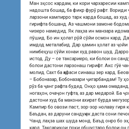
Ман эҳсос кардам, ки кори чархаресии кампи
надошта бошад, ба фикр фурӯ рафт. Вориди ҷ
ларзони кампирро тарк карда бошад, аз худ
гирифта бошанд. Аз чашмони замоне бодомш
чизеро намедид. Як лаҳза ин манзара идом
пӯшид. Бо ин ҳолат рӯй сӯйи осмон кард. Да
имдод металабид. Дар ҳамин ҳолат аз ҷойи 
нимбеҳуш сӯйи хонаи худ равон шуд. Дарро 
истод. Ду – се таксариеро, ки болои он санд
болои дастони ларзонаш гирифт. Акс гӯё ча
молид. Сахт ба қафаси синааш зер кард. Беов
– Бобоназар, Бобоназари ҷигарбандам! Ту ҳо
рӯз ба ҷанг рафта будед. Онҳо ҳама омаданд.
ногаҳон, очаҷон гуфта, аз дар медароӣ. Ба
дастони худ ба макони ахират бурда мегузор
Кампир бо овози паст, зор-зор нолаву гиря 
Баъдан, аз даруни сандуқ як даста сони пе
Чанд лаҳза шах шуда монд. Баъд онро бо эҳти
кард. Таксариҳои поки обшустаро болои он г