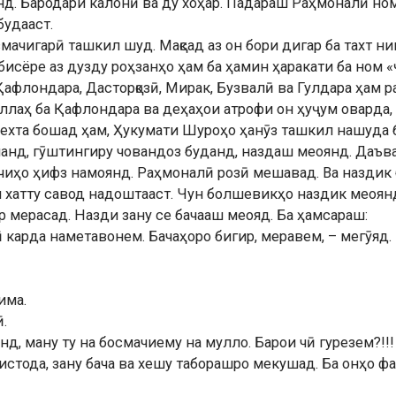
нд. Бародари калонӣ ва ду хоҳар. Падараш Раҳмоналӣ но
будааст.
смачигарӣ ташкил шуд. Мақсад аз он бори дигар ба тахт
 бисёре аз дузду роҳзанҳо ҳам ба ҳамин ҳаракати ба ном
афлондара, Дасторқозӣ, Мирак, Бузвалӣ ва Гулдара ҳам р
ллаҳ ба Қафлондара ва деҳаҳои атрофи он ҳуҷум оварда,
рехта бошад ҳам, Ҳукумати Шуроҳо ҳанӯз ташкил нашуда 
манд, гӯштингиру човандоз буданд, наздаш меоянд. Даъв
чиҳо ҳифз намоянд. Раҳмоналӣ розӣ мешавад. Ва наздик б
 хатту савод надоштааст. Чун болшевикҳо наздик меоян
ар мерасад. Назди зану се бачааш меояд. Ба ҳамсараш:
 карда наметавонем. Бачаҳоро бигир, меравем, – мегӯяд.
има.
.
д, ману ту на босмачиему на мулло. Барои чӣ гурезем?!!!
тода, зану бача ва хешу таборашро мекушад. Ба онҳо фар