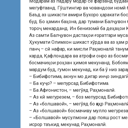
Модарам аз падару модар се фарзанд будаа
мегуфтаанд. Гӯштингир ва човандози номӣ 
Баъд аз шикасти амири Бухоро ҳаракати бо
буд. Бо ҳамин баҳона, дар тумани Балҷувон
тороҷ мекарданд. Ин бенизомӣ ба деҳаҳои Қ
Аз самти Балҷувон дастаҳои ғоратгари муса
Ҳукумати Олимхон шикаст хӯрда ва аз ҳам 
панҷ – сӣ нафар, ки мисли Раҳмоналӣ тану
карда, Қафлондара ва атрофи онро аз босма
босмачиҳои роҳзан ҳимоя мекунанд. Бобоям
мардум буд, гумон мекунад, ки ба ӯ низ зар
– Бибифотима, акнун мо дигар инҷо зиндагӣ
– Ба куҷо? – мепурсад Бибифотима.
– Ба Афғонистон, – мегӯяд Раҳмоналӣ.
– Аз кӣ мегурезем, – боз мепурсад Бибифот
– Аз «болшавой», – мегӯяд бо қаҳр Раҳмоналӣ
– Аз «болшавой» босмачиву мулло мегурезан
– «Болшавой» мусулмони дар пояш рост меис
исрор таъкид мекунад Раҳмоналӣ.