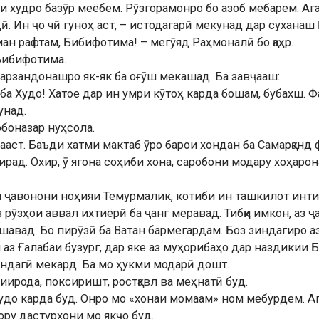
и худро базӯр меёбем. Рӯзгорамонро бо азоб мебарем. Ага
 Ин ҷо чӣ гуноҳ аст, – истодагарӣ мекунад дар суханаш
 ман рафтам, Бибифотима! – мегӯяд Раҳмоналӣ бо қаҳр.
 Бибифотима.
арзандонашро як-як ба оғӯш мекашад. Ба завҷааш:
ба Худо! Хатое дар ин умри кӯтоҳ карда бошам, бубахш. Ф
унад.
обоназар нуҳсола.
дааст. Баъди хатми мактаб ӯро барои хондан ба Самарқа
рад. Охир, ӯ ягона соҳиби хона, саробони модару хоҳарон
и ҷавонони ноҳияи Темурмалик, котиби ин ташкилот инти
рӯзҳои аввал ихтиёрӣ ба ҷанг меравад. Тибқи имкон, аз 
шавад. Бо пирӯзӣ ба Ватан бармегардам. Боз зиндагиро аз
л аз Ғалабаи бузург, дар яке аз муҳорибаҳо дар наздикии
ндагӣ мекард. Ба мо ҳукми модарӣ дошт.
виирода, поксиришт, ростқавл ва меҳнатӣ буд.
ҷудо карда буд. Онро мо «хонаи момаам» ном мебурдем. А
ору дастурхони мо якҷо буд.