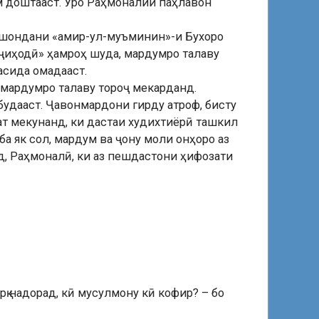
м доштааст. Ӯро Раҳмоналии паҳлавон
 нишондани «амир-ул-муъминин»-и Бухоро
 «ҷиҳодӣ» ҳамроҳ шуда, мардумро талаву
асида омадааст.
 мардумро талаву тороҷ мекарданд.
будааст. Ҷавонмардони гирду атроф, бисту
ат мекунанд, ки дастаи худихтиёрӣ ташкил
а як сол, мардум ва ҷону моли онҳоро аз
д, Раҳмоналӣ, ки аз пешдастони ҳифозати
қ надорад, кӣ мусулмону кӣ кофир? – бо