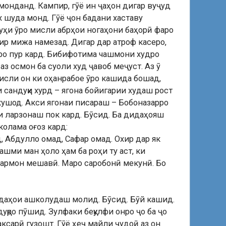
 монданд. Кампир, гӯё ин ҷаҳон дигар вуҷуд
х шуда монд. Гӯё ҷон бадани хаставу
уҳи ӯро мисли абрҳои ногаҳони баҳорӣ фаро
р мижа намезад. Дигар дар атроф касеро,
ӯро пур кард. Бибифотима чашмони худро
з осмон ба суоли худ ҷавоб меҷуст. Аз ӯ
мисли он ки оҳанрабое ӯро кашида бошад,
 сандуқи хурд – ягона бойигарии худаш рост
о кушод. Акси ягонаи писараш – Бобоназарро
и ларзонаш пок кард. Бӯсид. Ба дидаҳояш
колама оғоз кард:
, Абдулло омад, Сафар омад. Охир дар як
ашми ман ҳоло ҳам ба роҳи ту аст, ки
 дармон мешавӣ. Маро саробонӣ мекунӣ. Бо
дидаҳои ашколудаш молид. Бӯсид. Бӯй кашид.
дуқро пӯшид. Зулфаки беқулфи онро ҷо ба ҷо
ксарӣ гузошт. Гӯё ҳеҷ майли ҷудоӣ аз он