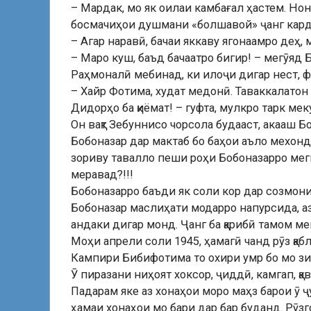
– Мардак, мо як оилаи камбағал ҳастем. Нон
босмачиҳои душмани «болшавой» ҷанг кардӣ.
– Агар наравӣ, бачаи яккаву ягонаамро деҳ,
– Маро куш, баъд бачаатро бигир! – мегӯяд
Раҳмоналӣ мебинад, ки илоҷи дигар нест, ф
– Хайр Фотима, худат медонӣ. Таваккалатон 
Дидорҳо ба қиёмат! – гуфта, мулкро тарк мек
Он вақт Зебуннисо чорсола будааст, акааш Б
Бобоназар дар мактаб бо баҳои аъло мехон
зориву тавалло пеши роҳи Бобоназарро меги
меравад?!!!
Бобоназарро баъди як соли кор дар созмон
Бобоназар маслиҳати модарро напурсида, аз 
андаки дигар монд. Ҷанг ба қарибӣ тамом ме
Моҳи апрели соли 1945, ҳамагӣ чанд рӯз қаб
Кампири Бибифотима то охири умр бо мо зи
Ӯ пиразани ниҳоят хоксор, ҷиддӣ, камгап, қа
Падарам яке аз хонаҳои моро маҳз барои ӯ 
ҳамаи хонаҳои мо бари дар бар буданд. Рӯзг