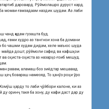
батартиб даровард. Рӯймолашро дуруст кард.
а ба момаи ғамзадаам наздик шудам. Аз лаби
аш чанд қадам гузашта буд.
ад, ғами худро аз тангнои хона ба домани
ун бо чашми худам дидам, хеле маъюс шуда
 – майда дошт, рӯймоли сафед ва кафшҳои
 ва оҳиста-оҳиста аз назарҳо ғоиб мешуд.
дам.
р ман равам, аламаш боз зиёдтар мешавад.
ш ҳеҷ бовараш намеояд. То ҳанӯз роҳи ӯро
Хомӯш ҳарду то лаби ҷӯйбори калоне, ки аз
 ду оринҷ такя ба зону, ду кафи даст дар ду