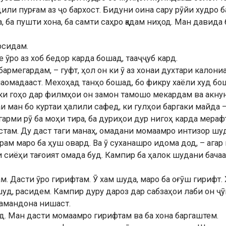
дили пурғам аз ҷо бархост. Бидуни оина сару рӯйи худро 
а, ба пушти хона, ба самти саҳро қадам ниҳод. Ман давид
рсидам.
се ӯро аз хоб бедор карда бошад, тааҷҷуб кард.
 бармегардам, – гуфт, ҳол он ки ӯ аз хонаи духтари калони
аомадааст. Мехоҳад танҳо бошад, бо фикру хаёли худ бош
, ки гоҳо дар филмҳои он замон тамошо мекардам ва акн
и ман бо куртаи ҳалили сафед, ки гулҳои баргаки майда
арми рӯ ба моҳи тира, ба дуриҳои дур нигоҳ карда мерафт
стам. Ду даст таги манаҳ, омадани момаамро интизор шу
дарам маро ба ҳуш овард. Ва ӯ суханашро идома дод, – ага
и сиёҳи тағоият омада буд. Кампир ба ҳалок шудани бачаа
 Дасти ӯро гирифтам. Ӯ хам шуда, маро ба оғӯш гирифт. 
уд, расидем. Кампир дуру дароз дар сабзаҳои лаби он ҷӯй
шамандона нишаст.
уд. Ман дасти момаамро гирифтам ва ба хона баргаштем.