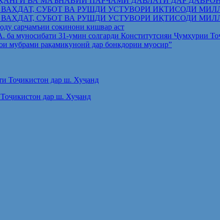
ҲАНГӢ ВА МАЪНАВИИ ПАРЧАМИ ДАВЛАТӢ ДАР ДАВРО
 ВАҲДАТ, СУБОТ ВА РУШДИ УСТУВОРИ ИҚТИСОДИ МИЛ
 ВАҲДАТ, СУБОТ ВА РУШДИ УСТУВОРИ ИҚТИСОДИ МИЛ
оду сарҷамъии сокинони кишвар аст
.А. ба муносибати 31-умин солгарди Конститутсияи Ҷумҳурии Т
ои мубрами рақамикунонӣ дар бонкдории муосир”
Тоҷикистон дар ш. Хуҷанд