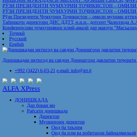
НИШОНИ МУҚАДДАСИ МИЛЛАТ: АРЗИШИ СИЁСӢ, ФАР
РӮЗИ ПРЕЗИДЕНТИ ҶУМҲУРИИ ТОҶИКИСТОН – ОМИЛИ
РӮЗИ ПРЕЗИДЕНТИ ҶУМҲУРИИ ТОҶИКИСТОН – ОМИЛИ
Рўзи Президенти Ҷумҳурии Тоҷикистон – омили муҳими иттиҳ
Табрикоти директори ДИС ДДТТ, н.и.и., дотсент Ҷалилзода А
Конференсияи ҷумҳуриявии илмӣ-амалӣ дар мавзуи “Масъалаҳ
Тоҷикӣ
Русский
English
Донишкадаи иқтисод ва савдои Донишгоҳи давлатии тиҷорати 
+992 (3422) 6-03-21
e-mail: info@iet.tj
ALFA XPress
ДОНИШКАДА
Дар бораи мо
Раёсати донишкада
Директор
Муовинони директор
Оид ба таълим
Оид ба илм ва робитаҳои байналмилалӣ