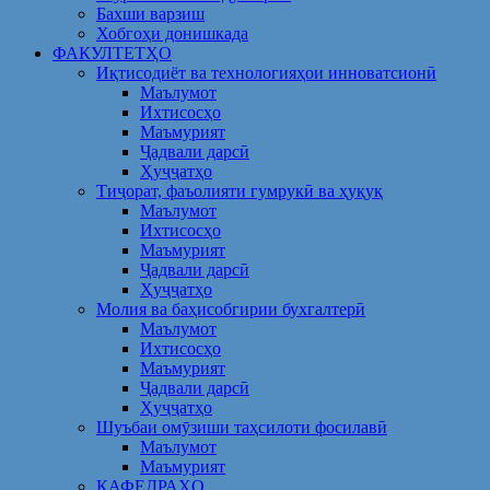
Бахши варзиш
Хобгоҳи донишкада
ФАКУЛТЕТҲО
Иқтисодиёт ва технологияҳои инноватсионӣ
Маълумот
Ихтисосҳо
Маъмурият
Ҷадвали дарсӣ
Ҳуҷҷатҳо
Тиҷорат, фаъолияти гумрукӣ ва ҳуқуқ
Маълумот
Ихтисосҳо
Маъмурият
Ҷадвали дарсӣ
Ҳуҷҷатҳо
Молия ва баҳисобгирии бухгалтерӣ
Маълумот
Ихтисосҳо
Маъмурият
Ҷадвали дарсӣ
Ҳуҷҷатҳо
Шуъбаи омӯзиши таҳсилоти фосилавӣ
Маълумот
Маъмурият
КАФЕДРАҲО