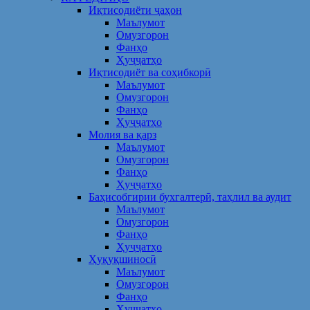
Иқтисодиёти ҷаҳон
Маълумот
Омузгорон
Фанҳо
Ҳуҷҷатҳо
Иқтисодиёт ва соҳибкорӣ
Маълумот
Омузгорон
Фанҳо
Ҳуҷҷатҳо
Молия ва қарз
Маълумот
Омузгорон
Фанҳо
Ҳуҷҷатҳо
Баҳисобгирии бухгалтерӣ, таҳлил ва аудит
Маълумот
Омузгорон
Фанҳо
Ҳуҷҷатҳо
Ҳуқуқшиносӣ
Маълумот
Омузгорон
Фанҳо
Ҳуҷҷатҳо