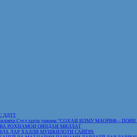
ИС ДДТТ
орифи вилояти Суғд таҳти унвони “СОҲАИ ИЛМУ МАОРИФ –
 ВА РОҲНАМОИ ОЯНДАИ МИЛЛАТ
НДА ДАР ҲАЛЛИ МУШКИЛОТИ САЙЁРА