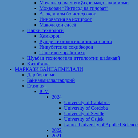
Маҷаллаҳо ва маҷмӯаҳои мақолаҳои илмӣ
Моҳвораи “Иқтисод ва тиҷорат”
Алоқаи илм бо истеҳсолот
Инноватсия ва ихтироот
Мақолаҳои сиёсӣ
Парки технологӣ
Ҳамкорон
Рушди технологию инноватсионӣ
Инкубатсияи соҳибкорон
Ташкили чорабиниҳо
Шуъбаи технологияи иттилоотии шабакавӣ
Китобхона
МАРКАЗИ БАЙНАЛМИЛАЛӢ
Дар бораи мо
Байналмиллалгардонӣ
Erasmus+
ICM
2024
University of Cantabria
University of Cordoba
University of Seville
University of Osijek
Laurea University of Applied Science
2022
2021