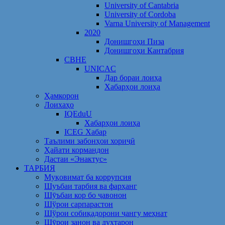
University of Cantabria
University of Cordoba
Varna University of Management
2020
Донишгоҳи Пиза
Донишгоҳи Кантабрия
CBHE
UNICAC
Дар бораи лоиҳа
Хабарҳои лоиҳа
Ҳамкорон
Лоихаҳо
IQEduU
Хабарҳои лоиҳа
ICEG Хабар
Таълими забонҳои хориҷӣ
Ҳайати кормандон
Дастаи «Энактус»
ТАРБИЯ
Муқовимат ба коррупсия
Шуъбаи тарбия ва фарҳанг
Шӯъбаи кор бо ҷавонон
Шўрои сарпарастон
Шўрои собиқадорони ҷангу меҳнат
Шӯрои занон ва духтарон