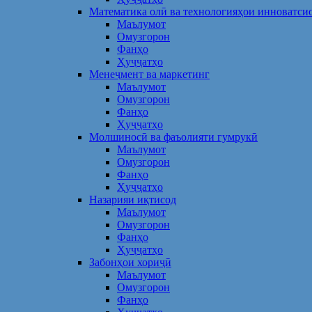
Математика олӣ ва технологияҳои инноватси
Маълумот
Омузгорон
Фанҳо
Ҳуҷҷатҳо
Менеҷмент ва маркетинг
Маълумот
Омузгорон
Фанҳо
Ҳуҷҷатҳо
Молшиносӣ ва фаъолияти гумрукӣ
Маълумот
Омузгорон
Фанҳо
Ҳуҷҷатҳо
Назарияи иқтисод
Маълумот
Омузгорон
Фанҳо
Ҳуҷҷатҳо
Забонҳои хориҷӣ
Маълумот
Омузгорон
Фанҳо