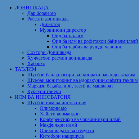
Skip
ДОНИШКАДА
to
Дар бораи мо
content
Раёсати донишкада
Директор
Муовинони директор
Оид ба таълим
Оид ба илм ва робитаҳои байналмилалӣ
Оид ба тарбия ва рушди ҷавонон
Сохтори Донишкада
Ҳуҷҷатҳои расмии донишкада
Хабарҳо
ТАЪЛИМ
Шуъбаи банақшагирӣ ва назорати раванди таълим
Шуъбаи мониторинг ва идоракунии сифати таълим
Маркази бақайдгирӣ, тестӣ ва машварат
Курсҳои тайёрӣ
ИЛМ ВА ИННОВАТСИЯ
Шуъбаи илм ва инноватсия
Олимони мо
Ҳайати кормандон
Конференсияҳо ва чорабиниҳои илмӣ
Маҳфилҳои илмӣ
Олимпиадаҳо ва озмунҳо
Китобҳои нашршуда