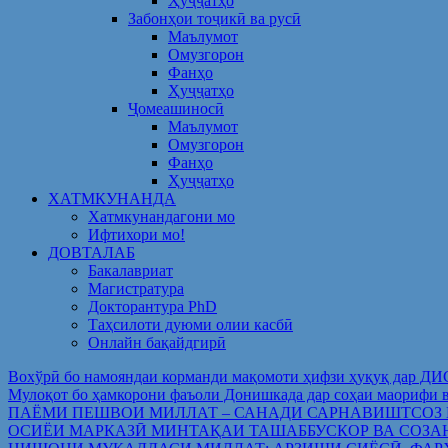
Ҳуҷҷатҳо
Забонҳои тоҷикӣ ва русӣ
Маълумот
Омузгорон
Фанҳо
Ҳуҷҷатҳо
Ҷомеашиносӣ
Маълумот
Омузгорон
Фанҳо
Ҳуҷҷатҳо
ХАТМКУНАНДА
Хатмкунандагони мо
Ифтихори мо!
ДОВТАЛАБ
Бакалавриат
Магистратура
Докторантура PhD
Таҳсилоти дуюми олии касбӣ
Онлайн бақайдгирӣ
Вохўрӣ бо намояндаи корманди мақомоти ҳифзи ҳуқуқ дар Д
Мулоқот бо ҳамкорони фаъоли Донишкада дар соҳаи ма
ПАЁМИ ПЕШВОИ МИЛЛАТ – САНАДИ САРНАВИШТСОЗ
ОСИЁИ МАРКАЗӢ МИНТАҚАИ ТАШАББУСКОР ВА СОЗА