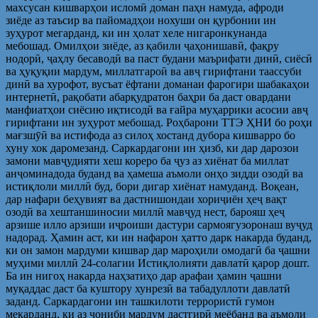
махсусан кишварҳои исломӣ доман паҳн намуда, афроди
зиёде аз таъсир ва пайомадҳои нохуши он қурбонии ин
зуҳурот мегарданд, ки ин ҳолат хеле нигаронкунанда
мебошад. Омилҳои зиёде, аз қабили ҷаҳонишавӣ, фақру
нодорӣ, ҷаҳлу бесаводӣ ва паст будани маърифати динӣ, сиёсӣ
ва ҳуқуқии мардум, миллатгароӣ ва авҷ гирифтани таассуби
динӣ ва хурофот, вусъат ёфтани доманаи фарогири шабакаҳои
интернетӣ, рақобати абарқудратон баҳри ба даст овардани
манфиатҳои сиёсию иқтисодӣ ва ғайра муҳаррики асосии авҷ
гирифтани ин зуҳурот мебошад. Роҳбарони ТТЭ ҲНИ бо роҳи
мағзшӯӣ ва истифода аз силоҳ хостанд дубора кишварро бо
хуну хок даромезанд. Саркардагони ин ҳизб, ки дар дарозои
замони мавҷудияти хеш кореро ба ҷуз аз хиёнат ба миллат
анҷоминадода буданд ва ҳамеша аъмоли онҳо зидди озодӣ ва
истиқлоли миллӣ буд, бори дигар хиёнат намуданд. Воқеан,
дар нафари беҳувият ва дастнишондаи хориҷиён ҳеҷ вақт
озодӣ ва хештаншиносии миллӣ мавҷуд нест, барояш ҳеҷ
арзише илло арзиши иҷроиши дастури сармоягузоронаш вуҷуд
надорад. Ҳамин аст, ки ин нафарон ҳатто дарк накарда буданд,
ки он замон мардуми кишвар дар мароҳили омодагӣ ба ҷашни
муҳими миллӣ 24-солагии Истиқлолияти давлатӣ қарор дошт.
Ба ин нигоҳ накарда наҳзатиҳо дар арафаи ҳамин ҷашни
муқаддас даст ба куштору хунрезӣ ва табадуллоти давлатӣ
заданд. Саркардагони ин ташкилоти террористӣ гумон
мекарданд, ки аз ҷониби мардум дастгирӣ меёбанд ва аъмоли