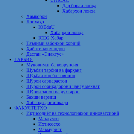
UNICAC
Дар бораи лоиҳа
Хабарҳои лоиҳа
Ҳамкорон
Лоихаҳо
IQEduU
Хабарҳои лоиҳа
ICEG Хабар
Таълими забонҳои хориҷӣ
Ҳайати кормандон
Дастаи «Энактус»
ТАРБИЯ
Муқовимат ба коррупсия
Шуъбаи тарбия ва фарҳанг
Шӯъбаи кор бо ҷавонон
Шўрои сарпарастон
Шўрои собиқадорони ҷангу меҳнат
Шӯрои занон ва духтарон
Бахши варзиш
Хобгоҳи донишкада
ФАКУЛТЕТҲО
Иқтисодиёт ва технологияҳои инноватсионӣ
Маълумот
Ихтисосҳо
Маъмурият