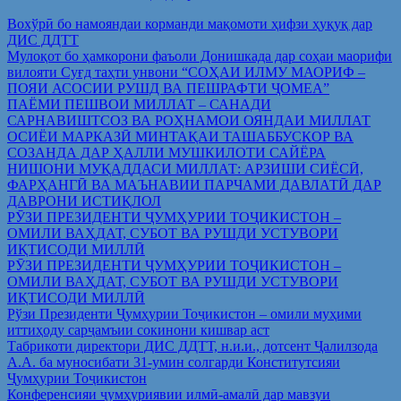
Вохўрӣ бо намояндаи корманди мақомоти ҳифзи ҳуқуқ дар
ДИС ДДТТ
Мулоқот бо ҳамкорони фаъоли Донишкада дар соҳаи маорифи
вилояти Суғд таҳти унвони “СОҲАИ ИЛМУ МАОРИФ –
ПОЯИ АСОСИИ РУШД ВА ПЕШРАФТИ ҶОМЕА”
ПАЁМИ ПЕШВОИ МИЛЛАТ – САНАДИ
САРНАВИШТСОЗ ВА РОҲНАМОИ ОЯНДАИ МИЛЛАТ
ОСИЁИ МАРКАЗӢ МИНТАҚАИ ТАШАББУСКОР ВА
СОЗАНДА ДАР ҲАЛЛИ МУШКИЛОТИ САЙЁРА
НИШОНИ МУҚАДДАСИ МИЛЛАТ: АРЗИШИ СИЁСӢ,
ФАРҲАНГӢ ВА МАЪНАВИИ ПАРЧАМИ ДАВЛАТӢ ДАР
ДАВРОНИ ИСТИҚЛОЛ
РӮЗИ ПРЕЗИДЕНТИ ҶУМҲУРИИ ТОҶИКИСТОН –
ОМИЛИ ВАҲДАТ, СУБОТ ВА РУШДИ УСТУВОРИ
ИҚТИСОДИ МИЛЛӢ
РӮЗИ ПРЕЗИДЕНТИ ҶУМҲУРИИ ТОҶИКИСТОН –
ОМИЛИ ВАҲДАТ, СУБОТ ВА РУШДИ УСТУВОРИ
ИҚТИСОДИ МИЛЛӢ
Рўзи Президенти Ҷумҳурии Тоҷикистон – омили муҳими
иттиҳоду сарҷамъии сокинони кишвар аст
Табрикоти директори ДИС ДДТТ, н.и.и., дотсент Ҷалилзода
А.А. ба муносибати 31-умин солгарди Конститутсияи
Ҷумҳурии Тоҷикистон
Конференсияи ҷумҳуриявии илмӣ-амалӣ дар мавзуи