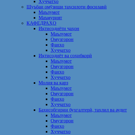
Ҳуҷҷатҳо
Шуъбаи омӯзиши таҳсилоти фосилавӣ
Маълумот
Маъмурият
КАФЕДРАҲО
Иқтисодиёти ҷаҳон
Маълумот
Омузгорон
Фанҳо
Ҳуҷҷатҳо
Иқтисодиёт ва соҳибкорӣ
Маълумот
Омузгорон
Фанҳо
Ҳуҷҷатҳо
Молия ва қарз
Маълумот
Омузгорон
Фанҳо
Ҳуҷҷатҳо
Баҳисобгирии бухгалтерӣ, таҳлил ва аудит
Маълумот
Омузгорон
Фанҳо
Ҳуҷҷатҳо