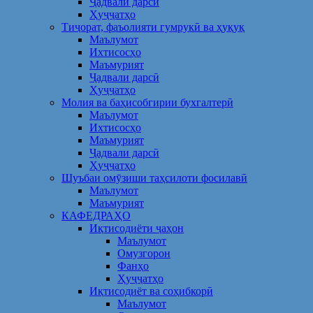
Ҷадвали дарсӣ
Ҳуҷҷатҳо
Тиҷорат, фаъолияти гумрукӣ ва ҳуқуқ
Маълумот
Ихтисосҳо
Маъмурият
Ҷадвали дарсӣ
Ҳуҷҷатҳо
Молия ва баҳисобгирии бухгалтерӣ
Маълумот
Ихтисосҳо
Маъмурият
Ҷадвали дарсӣ
Ҳуҷҷатҳо
Шуъбаи омӯзиши таҳсилоти фосилавӣ
Маълумот
Маъмурият
КАФЕДРАҲО
Иқтисодиёти ҷаҳон
Маълумот
Омузгорон
Фанҳо
Ҳуҷҷатҳо
Иқтисодиёт ва соҳибкорӣ
Маълумот