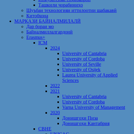
Ташкили чорабиниҳо
Шуъбаи технологияи иттилоотии шабакавӣ
Китобхона
МАРКАЗИ БАЙНАЛМИЛАЛӢ
Дар бораи мо
Байналмиллалгардонӣ
Erasmus+
ICM
2024
University of Cantabria
University of Cordoba
University of Seville
University of Osijek
Laurea University of Applied
Sciences
2022
2021
University of Cantabria
University of Cordoba
Varna University of Management
2020
Донишгоҳи Пиза
Донишгоҳи Кантабрия
CBHE