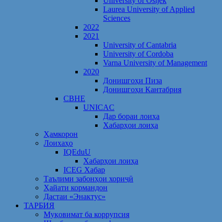
University of Osijek
Laurea University of Applied
Sciences
2022
2021
University of Cantabria
University of Cordoba
Varna University of Management
2020
Донишгоҳи Пиза
Донишгоҳи Кантабрия
CBHE
UNICAC
Дар бораи лоиҳа
Хабарҳои лоиҳа
Ҳамкорон
Лоихаҳо
IQEduU
Хабарҳои лоиҳа
ICEG Хабар
Таълими забонҳои хориҷӣ
Ҳайати кормандон
Дастаи «Энактус»
ТАРБИЯ
Муқовимат ба коррупсия