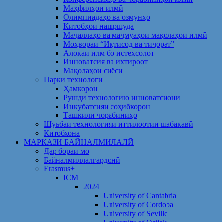
Маҳфилҳои илмӣ
Олимпиадаҳо ва озмунҳо
Китобҳои нашршуда
Маҷаллаҳо ва маҷмӯаҳои мақолаҳои илмӣ
Моҳвораи “Иқтисод ва тиҷорат”
Алоқаи илм бо истеҳсолот
Инноватсия ва ихтироот
Мақолаҳои сиёсӣ
Парки технологӣ
Ҳамкорон
Рушди технологию инноватсионӣ
Инкубатсияи соҳибкорон
Ташкили чорабиниҳо
Шуъбаи технологияи иттилоотии шабакавӣ
Китобхона
МАРКАЗИ БАЙНАЛМИЛАЛӢ
Дар бораи мо
Байналмиллалгардонӣ
Erasmus+
ICM
2024
University of Cantabria
University of Cordoba
University of Seville