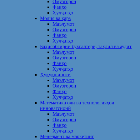
Омузгорон
Фанҳо
Ҳуҷҷатҳо
Молия ва қарз
Маълумот
Омузгорон
Фанҳо
Ҳуҷҷатҳо
Баҳисобгирии бухгалтерӣ, таҳлил ва аудит
Маълумот
Омузгорон
Фанҳо
Ҳуҷҷатҳо
Ҳуқуқшиносӣ
Маълумот
Омузгорон
Фанҳо
Ҳуҷҷатҳо
Математика олӣ ва технологияҳои
инноватсионӣ
Маълумот
Омузгорон
Фанҳо
Ҳуҷҷатҳо
Менеҷмент ва маркетинг