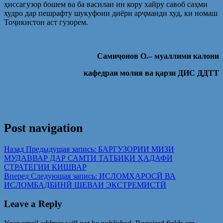
ҳиссагузор бошем ва ба василаи ин кору хайру савоб саҳми
худро дар пешрафту шукуфоии диёри арҷманди худ, ки номаш
Тоҷикистон аст гузорем.
Сам
иҷонов О.
–
муаллими калони
кафедраи молия ва қарзи ДИС ДДТТ
Post navigation
Назад
Предыдущая запись:
БАРГУЗОРИИ МИЗИ
МУДАВВАР ДАР САМТИ ТАТБИҚИ ҲАДАФИ
СТРАТЕГИИ КИШВАР
Вперед
Следующая запись:
ИСЛОМҲАРОСӢ ВА
ИСЛОМБАДБИНӢ ШЕВАИ ЭКСТРЕМИСТӢ
Leave a Reply