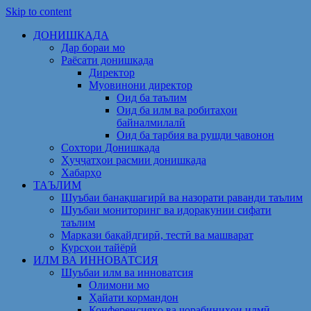
Skip to content
ДОНИШКАДА
Дар бораи мо
Раёсати донишкада
Директор
Муовинони директор
Оид ба таълим
Оид ба илм ва робитаҳои
байналмилалӣ
Оид ба тарбия ва рушди ҷавонон
Сохтори Донишкада
Ҳуҷҷатҳои расмии донишкада
Хабарҳо
ТАЪЛИМ
Шуъбаи банақшагирӣ ва назорати раванди таълим
Шуъбаи мониторинг ва идоракунии сифати
таълим
Маркази бақайдгирӣ, тестӣ ва машварат
Курсҳои тайёрӣ
ИЛМ ВА ИННОВАТСИЯ
Шуъбаи илм ва инноватсия
Олимони мо
Ҳайати кормандон
Конференсияҳо ва чорабиниҳои илмӣ