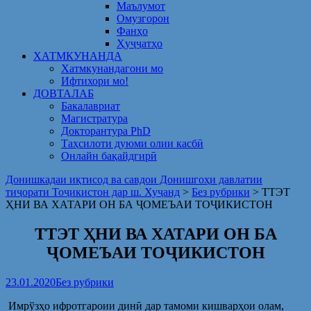
Маълумот
Омузгорон
Фанҳо
Ҳуҷҷатҳо
ХАТМКУНАНДА
Хатмкунандагони мо
Ифтихори мо!
ДОВТАЛАБ
Бакалавриат
Магистратура
Докторантура PhD
Таҳсилоти дуюми олии касбӣ
Онлайн бақайдгирӣ
Донишкадаи иқтисод ва савдои Донишгоҳи давлатии
тиҷорати Тоҷикистон дар ш. Хуҷанд
>
Без рубрики
>
ТТЭТ
ҲНИ ВА ХАТАРИ ОН БА ҶОМЕЪАИ ТОҶИКИСТОН
ТТЭТ ҲНИ ВА ХАТАРИ ОН БА
ҶОМЕЪАИ ТОҶИКИСТОН
23.01.2020
Без рубрики
Имрўзҳо ифротгароии динӣ дар тамоми кишварҳои олам,