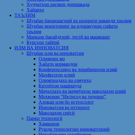
Ҳуҷҷатҳои расмии донишкада
Хабарҳо
ТАЪЛИМ
Шуъбаи банақшагирӣ ва назорати раванди таълим
Шуъбаи мониторинг ва идоракунии сифати
таълим
Маркази бақайдгирӣ, тестӣ ва машварат
Курсҳои тайёрӣ
ИЛМ ВА ИННОВАТСИЯ
Шуъбаи илм ва инноватсия
Олимони мо
Ҳайати кормандон
Конференсияҳо ва чорабиниҳои илмӣ
Маҳфилҳои илмӣ
Олимпиадаҳо ва озмунҳо
Китобҳои нашршуда
Маҷаллаҳо ва маҷмӯаҳои мақолаҳои илмӣ
Моҳвораи “Иқтисод ва тиҷорат”
Алоқаи илм бо истеҳсолот
Инноватсия ва ихтироот
Мақолаҳои сиёсӣ
Парки технологӣ
Ҳамкорон
Рушди технологию инноватсионӣ
Инкубатсияи соҳибкорон