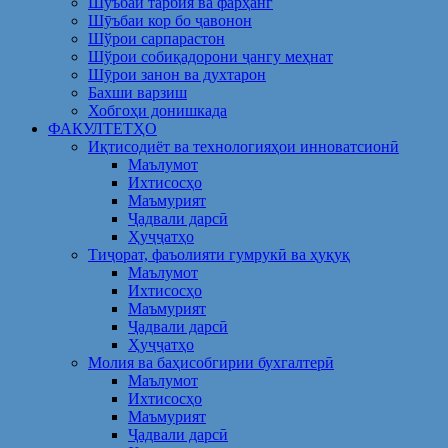
Шуъбаи тарбия ва фарҳанг
Шӯъбаи кор бо ҷавонон
Шўрои сарпарастон
Шўрои собиқадорони ҷангу меҳнат
Шӯрои занон ва духтарон
Бахши варзиш
Хобгоҳи донишкада
ФАКУЛТЕТҲО
Иқтисодиёт ва технологияҳои инноватсионӣ
Маълумот
Ихтисосҳо
Маъмурият
Ҷадвали дарсӣ
Ҳуҷҷатҳо
Тиҷорат, фаъолияти гумрукӣ ва ҳуқуқ
Маълумот
Ихтисосҳо
Маъмурият
Ҷадвали дарсӣ
Ҳуҷҷатҳо
Молия ва баҳисобгирии бухгалтерӣ
Маълумот
Ихтисосҳо
Маъмурият
Ҷадвали дарсӣ