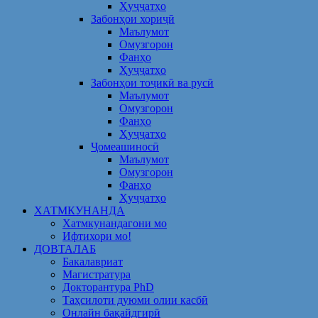
Ҳуҷҷатҳо
Забонҳои хориҷӣ
Маълумот
Омузгорон
Фанҳо
Ҳуҷҷатҳо
Забонҳои тоҷикӣ ва русӣ
Маълумот
Омузгорон
Фанҳо
Ҳуҷҷатҳо
Ҷомеашиносӣ
Маълумот
Омузгорон
Фанҳо
Ҳуҷҷатҳо
ХАТМКУНАНДА
Хатмкунандагони мо
Ифтихори мо!
ДОВТАЛАБ
Бакалавриат
Магистратура
Докторантура PhD
Таҳсилоти дуюми олии касбӣ
Онлайн бақайдгирӣ