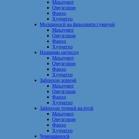
Маълумот
Омузгорон
Фанҳо
Ҳуҷҷатҳо
Молшиносӣ ва фаъолияти гумрукӣ
Маълумот
Омузгорон
Фанҳо
Ҳуҷҷатҳо
Назарияи иқтисод
Маълумот
Омузгорон
Фанҳо
Ҳуҷҷатҳо
Забонҳои хориҷӣ
Маълумот
Омузгорон
Фанҳо
Ҳуҷҷатҳо
Забонҳои тоҷикӣ ва русӣ
Маълумот
Омузгорон
Фанҳо
Ҳуҷҷатҳо
Ҷомеашиносӣ