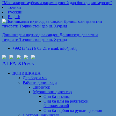
“Масъалаҳои мубрами рақамикунонӣ дар бонкдории муосир”
Тоҷикӣ
Русский
English
Донишкадаи иқтисод ва савдои Донишгоҳи давлатии
тиҷорати Тоҷикистон дар ш. Хуҷанд
+992 (3422) 6-03-21
e-mail: info@iet.tj
ALFA XPress
ДОНИШКАДА
Дар бораи мо
Раёсати донишкада
Директор
Муовинони директор
Оид ба таълим
Оид ба илм ва робитаҳои
байналмилалӣ
Оид ба тарбия ва рушди ҷавонон
Сохтори Донишкада