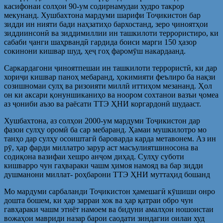
касифонаи солҳои 90-ум содирнамудаи худро такрор
мекунанд. Хушбахтона мардуми шарифи Тоҷикистон бар
зидди ин нияти бади наҳзатиҳо бархостанд, зеро ҷиноятҳои
зиддиинсонӣ ва зиддимиллии ин ташкилоти террористиро, ки
сабаби ҷанги шаҳрвандӣ гардида боиси марги 150 ҳазор
сокинони кишвар шуд, ҳеҷ гоҳ фаромӯш накардаанд.
Саркардагони ҷиноятпешаи ин ташкилоти террористӣ, ки дар
хориҷи кишвар паноҳ мебаранд, ҳокимияти феълиро ба нақзи
созишномаи сулҳ ва ризоияти миллӣ иттиҳом мезананд. Ҳол
он ки аксари қонуншиканиҳо ва ноором сохтанои вазъи ҷомеа
аз ҷониби аъзо ва раёсати ТТЭ ҲНИ коргардонӣ шудааст.
Хушбахтона, аз солҳои 2000-ум мардуми Тоҷикистон дар
фазои сулҳу оромӣ ба сар мебаранд. Ҳамаи мушкилотро мо
танҳо дар сулҳу осоиштагӣ бароварда карда метавонем. Аз ин
рӯ, ҳар фарди миллатро зарур аст масъулиятшиносона ва
содиқона вазифаи хешро анҷом диҳад. Сулҳу суботи
кишварро чун гаҳвараки чашм ҳимоя намояд ва бар зидди
душманони миллат- роҳбарони ТТЭ ҲНИ муттаҳид бошанд
Мо мардуми сарбаланди Тоҷикистон ҳамешагӣ кӯшиши онро
дошта бошем, ки ҳар зарраи хок ва ҳар қатраи обро чун
гавҳараки чашм этиёт намоем ва бидуни амалҳои ношоистаи
вожаҳои мавриди назар барои саодати зиндагии оилаи худ