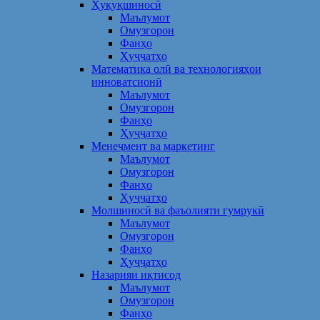
Ҳуқуқшиносӣ
Маълумот
Омузгорон
Фанҳо
Ҳуҷҷатҳо
Математика олӣ ва технологияҳои
инноватсионӣ
Маълумот
Омузгорон
Фанҳо
Ҳуҷҷатҳо
Менеҷмент ва маркетинг
Маълумот
Омузгорон
Фанҳо
Ҳуҷҷатҳо
Молшиносӣ ва фаъолияти гумрукӣ
Маълумот
Омузгорон
Фанҳо
Ҳуҷҷатҳо
Назарияи иқтисод
Маълумот
Омузгорон
Фанҳо