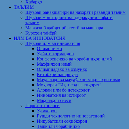
Хабарҳо
ТАЪЛИМ
Шуъбаи банақшагирӣ ва назорати раванди таълим
Шуъбаи мониторинг ва идоракунии сифати
таълим
Маркази бақайдгирӣ, тестӣ ва машварат
Курсҳои тайёрӣ
ИЛМ ВА ИННОВАТСИЯ
Шуъбаи илм ва инноватсия
Олимони мо
Ҳайати кормандон
Конференсияҳо ва чорабиниҳои илмӣ
Маҳфилҳои илмӣ
Олимпиадаҳо ва озмунҳо
Китобҳои нашршуда
Маҷаллаҳо ва маҷмӯаҳои мақолаҳои илмӣ
Моҳвораи “Иқтисод ва тиҷорат”
Алоқаи илм бо истеҳсолот
Инноватсия ва ихтироот
Мақолаҳои сиёсӣ
Парки технологӣ
Ҳамкорон
Рушди технологию инноватсионӣ
Инкубатсияи соҳибкорон
Ташкили чорабиниҳо