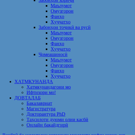
Забонҳои хориҷӣ
Маълумот
Омузгорон
Фанҳо
Ҳуҷҷатҳо
Забонҳои тоҷикӣ ва русӣ
Маълумот
Омузгорон
Фанҳо
Ҳуҷҷатҳо
Ҷомеашиносӣ
Маълумот
Омузгорон
Фанҳо
Ҳуҷҷатҳо
ХАТМКУНАНДА
Хатмкунандагони мо
Ифтихори мо!
ДОВТАЛАБ
Бакалавриат
Магистратура
Докторантура PhD
Таҳсилоти дуюми олии касбӣ
Онлайн бақайдгирӣ