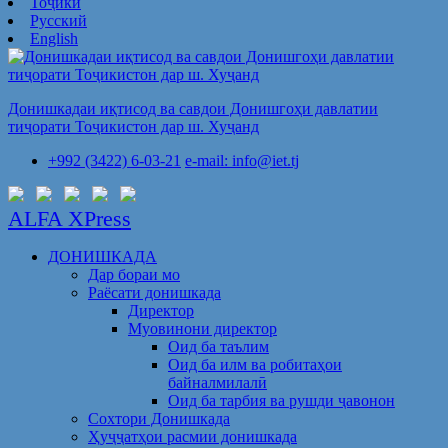
Тоҷикӣ
Русский
English
Донишкадаи иқтисод ва савдои Донишгоҳи давлатии
тиҷорати Тоҷикистон дар ш. Хуҷанд
+992 (3422) 6-03-21
e-mail: info@iet.tj
ALFA XPress
ДОНИШКАДА
Дар бораи мо
Раёсати донишкада
Директор
Муовинони директор
Оид ба таълим
Оид ба илм ва робитаҳои
байналмилалӣ
Оид ба тарбия ва рушди ҷавонон
Сохтори Донишкада
Ҳуҷҷатҳои расмии донишкада