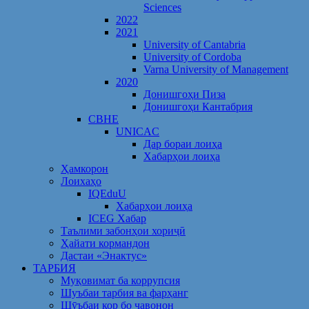
Sciences
2022
2021
University of Cantabria
University of Cordoba
Varna University of Management
2020
Донишгоҳи Пиза
Донишгоҳи Кантабрия
CBHE
UNICAC
Дар бораи лоиҳа
Хабарҳои лоиҳа
Ҳамкорон
Лоихаҳо
IQEduU
Хабарҳои лоиҳа
ICEG Хабар
Таълими забонҳои хориҷӣ
Ҳайати кормандон
Дастаи «Энактус»
ТАРБИЯ
Муқовимат ба коррупсия
Шуъбаи тарбия ва фарҳанг
Шӯъбаи кор бо ҷавонон