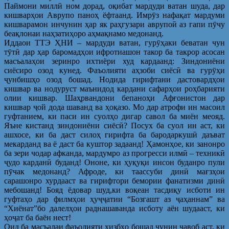
Паймони миллӣ ном дорад, оқибат мардуди ватан шуда, дар
кишварҳои Аврупо паноҳ ёфтаанд. Имрӯз нафақат мардуми
кишварамон инчунин ҳар як раҳгузари аврупоӣ аз гапи пӯчу
беақлонаи наҳзатиҳоро аҳмақнамо медонанд.
Иддаои ТТЭ ҲНИ – мардуди ватан, гурӯҳаки беватан чун
тӯтӣ дар ҳар баромадҳои ифротиашон такор ба такрор асосан
масъалаҳои зеринро ихтиёри худ кардаанд: Зиндониёни
сиёсиро озод кунед. Фаъолияти аҳзоби сиёсӣ ва гурӯҳи
ҷунбишҳо озод бошад. Нодида гирифтани дастовардҳои
кишвар ва нодуруст маънидод кардани сафарҳои роҳбарияти
олии кишвар. Шаҳрвандони бепаноҳи Афғонистон дар
кишвар ҷой дода шаванд ва ҳоқазо. Мо дар атрофи ин масоил
гуфтанием, ки паси ин суолҳо дигар савол ба миён меояд.
Яъне кистанд зиндониёни сиёсӣ? Посух ба суол ин аст, ки
ашхосе, ки ба даст силоҳ гирифта ба бародаркушӣ даъват
мекарданд ва ё даст ба куштор задаанд! Ҳамонҳое, ки занонро
ба зери чодар афканда, мардумро аз прогресси илмӣ – техникӣ
ҷудо карданӣ буданд! Ононе, ки ҳуқуқи инсон буданро пули
пӯчак медонанд? Афроде, ки таассуби динӣ мағзҳои
сарашонро хурдааст ва гирифтори бемории фанатизми динӣ
мебошанд! Бояд ёдовар шуд,ки воқеан тасдиқу исботи ин
гуфтаҳо дар филмҳои ҳуҷҷатии “Бозгашт аз ҷаҳаннам” ва
“Хиёнат”бо далелҳои раднашаванда исботу аён шудааст, ки
ҳоҷат ба баён нест!
Оид ба масъалаи фаъолияти ҳизбҳо бошад чунин ҷавоб аст, ки