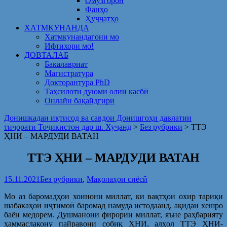
Омузгорон
Фанҳо
Ҳуҷҷатҳо
ХАТМКУНАНДА
Хатмкунандагони мо
Ифтихори мо!
ДОВТАЛАБ
Бакалавриат
Магистратура
Докторантура PhD
Таҳсилоти дуюми олии касбӣ
Онлайн бақайдгирӣ
Донишкадаи иқтисод ва савдои Донишгоҳи давлатии
тиҷорати Тоҷикистон дар ш. Хуҷанд
>
Без рубрики
>
ТТЭ
ҲНИ – МАРДУДИ ВАТАН
ТТЭ ҲНИ – МАРДУДИ ВАТАН
15.11.2021
Без рубрики
,
Мақолаҳои сиёсӣ
Мо аз баромадҳои хоинони миллат, ки вақтҳои охир тариқи
шабакаҳои иҷтимоӣ баромад намуда истодаанд, ақидаи хешро
баён медорем. Душманони фирории миллат, яъне раҳбарияту
ҳаммаслакону пайравони собиқ ҲНИ, алҳол ТТЭ ҲНИ-