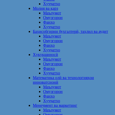
Ҳуҷҷатҳо
Молия ва қарз
Маълумот
Омузгорон
Фанҳо
Ҳуҷҷатҳо
Баҳисобгирии бухгалтерӣ, таҳлил ва аудит
Маълумот
Омузгорон
Фанҳо
Ҳуҷҷатҳо
Ҳуқуқшиносӣ
Маълумот
Омузгорон
Фанҳо
Ҳуҷҷатҳо
Математика олӣ ва технологияҳои
инноватсионӣ
Маълумот
Омузгорон
Фанҳо
Ҳуҷҷатҳо
Менеҷмент ва маркетинг
Маълумот
Омузгорон