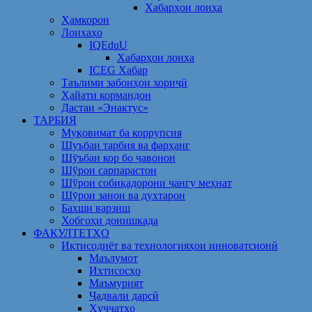
Хабарҳои лоиҳа
Ҳамкорон
Лоихаҳо
IQEduU
Хабарҳои лоиҳа
ICEG Хабар
Таълими забонҳои хориҷӣ
Ҳайати кормандон
Дастаи «Энактус»
ТАРБИЯ
Муқовимат ба коррупсия
Шуъбаи тарбия ва фарҳанг
Шӯъбаи кор бо ҷавонон
Шўрои сарпарастон
Шўрои собиқадорони ҷангу меҳнат
Шӯрои занон ва духтарон
Бахши варзиш
Хобгоҳи донишкада
ФАКУЛТЕТҲО
Иқтисодиёт ва технологияҳои инноватсионӣ
Маълумот
Ихтисосҳо
Маъмурият
Ҷадвали дарсӣ
Ҳуҷҷатҳо