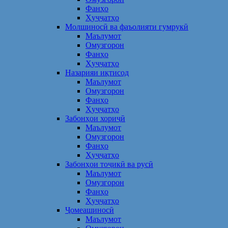
Фанҳо
Ҳуҷҷатҳо
Молшиносӣ ва фаъолияти гумрукӣ
Маълумот
Омузгорон
Фанҳо
Ҳуҷҷатҳо
Назарияи иқтисод
Маълумот
Омузгорон
Фанҳо
Ҳуҷҷатҳо
Забонҳои хориҷӣ
Маълумот
Омузгорон
Фанҳо
Ҳуҷҷатҳо
Забонҳои тоҷикӣ ва русӣ
Маълумот
Омузгорон
Фанҳо
Ҳуҷҷатҳо
Ҷомеашиносӣ
Маълумот