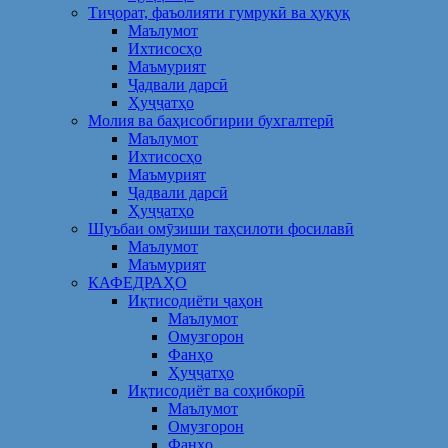
Тиҷорат, фаъолияти гумрукӣ ва ҳуқуқ
Маълумот
Ихтисосҳо
Маъмурият
Ҷадвали дарсӣ
Ҳуҷҷатҳо
Молия ва баҳисобгирии бухгалтерӣ
Маълумот
Ихтисосҳо
Маъмурият
Ҷадвали дарсӣ
Ҳуҷҷатҳо
Шуъбаи омӯзиши таҳсилоти фосилавӣ
Маълумот
Маъмурият
КАФЕДРАҲО
Иқтисодиёти ҷаҳон
Маълумот
Омузгорон
Фанҳо
Ҳуҷҷатҳо
Иқтисодиёт ва соҳибкорӣ
Маълумот
Омузгорон
Фанҳо