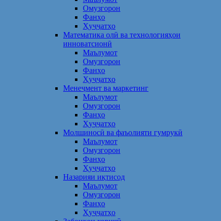
Омузгорон
Фанҳо
Ҳуҷҷатҳо
Математика олӣ ва технологияҳои
инноватсионӣ
Маълумот
Омузгорон
Фанҳо
Ҳуҷҷатҳо
Менеҷмент ва маркетинг
Маълумот
Омузгорон
Фанҳо
Ҳуҷҷатҳо
Молшиносӣ ва фаъолияти гумрукӣ
Маълумот
Омузгорон
Фанҳо
Ҳуҷҷатҳо
Назарияи иқтисод
Маълумот
Омузгорон
Фанҳо
Ҳуҷҷатҳо