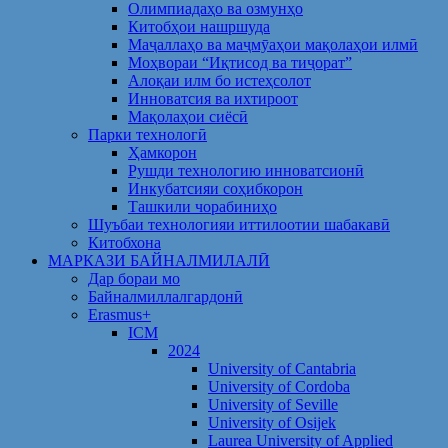
Олимпиадаҳо ва озмунҳо
Китобҳои нашршуда
Маҷаллаҳо ва маҷмӯаҳои мақолаҳои илмӣ
Моҳвораи “Иқтисод ва тиҷорат”
Алоқаи илм бо истеҳсолот
Инноватсия ва ихтироот
Мақолаҳои сиёсӣ
Парки технологӣ
Ҳамкорон
Рушди технологию инноватсионӣ
Инкубатсияи соҳибкорон
Ташкили чорабиниҳо
Шуъбаи технологияи иттилоотии шабакавӣ
Китобхона
МАРКАЗИ БАЙНАЛМИЛАЛӢ
Дар бораи мо
Байналмиллалгардонӣ
Erasmus+
ICM
2024
University of Cantabria
University of Cordoba
University of Seville
University of Osijek
Laurea University of Applied