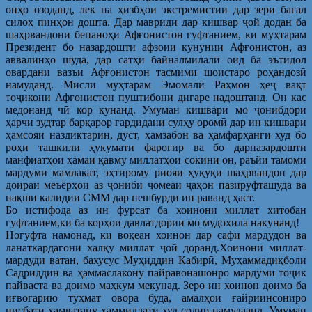
онҳо озоданд, лек на ҳизбҳои экстремистии дар зери бағал
силоҳ пинҳон дошта. Дар мавриди дар кишвар ҷой додан ба
шаҳрвандони бепаноҳи Афғонистон гуфтанием, ки муҳтарам
Президент бо назардошти афзоии кунунии Афғонистон, аз
аввалинҳо шуда, дар сатҳи байналмилалӣ оид ба эътидол
овардани вазъи Афғонистон тасмими шоистаро роҳандозӣ
намуданд. Мисли муҳтарам Эмомалӣ Раҳмон ҳеҷ вақт
тоҷикони Афғонистон пуштибони дигаре надоштанд. Он кас
медонанд чӣ кор кунанд. Умуман кишвари мо ҷонибдори
ҳарчи зудтар барқарор гардидани сулҳу оромӣ дар ин кишвари
ҳамсояи наздиктарин, дӯст, ҳамзабон ва ҳамфарҳанги худ бо
роҳи ташкили ҳукумати фарогир ва бо дарназардошти
манфиатҳои ҳамаи қавму миллатҳои сокини он, раъйи тамоми
мардуми мамлакат, эҳтирому риояи ҳуқуқи шаҳрвандон дар
доираи меъёрҳои аз ҷониби ҷомеаи ҷаҳон пазируфташуда ва
нақши калидии СММ дар пешбурди ин раванд ҳаст.
Бо истифода аз ин фурсат ба хоинони миллат хитобан
гуфтанием,ки ба корҳои давлатдории мо мудохила накунанд!
Ногуфта намонад, ки воқеан хоинон дар сафи мардудон ва
ланаткардагони халқу миллат ҷой доранд.Хоинони миллат-
мардуди ватан, бахусус Муҳиддин Кабирӣ, Муҳаммадиқболи
Садриддин ва ҳаммаслакону пайравонашонро мардуми тоҷик
пайваста ва доимо маҳкум мекунад. Зеро ин хоинон доимо ба
иғвогарию тӯҳмат овора буда, амалҳои ғайриинсониро
нисбати ҳамватану ҳаммиллати худ содир намудаанд. Умуман