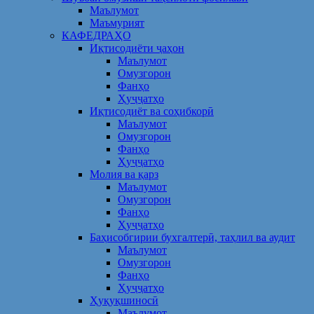
Маълумот
Маъмурият
КАФЕДРАҲО
Иқтисодиёти ҷаҳон
Маълумот
Омузгорон
Фанҳо
Ҳуҷҷатҳо
Иқтисодиёт ва соҳибкорӣ
Маълумот
Омузгорон
Фанҳо
Ҳуҷҷатҳо
Молия ва қарз
Маълумот
Омузгорон
Фанҳо
Ҳуҷҷатҳо
Баҳисобгирии бухгалтерӣ, таҳлил ва аудит
Маълумот
Омузгорон
Фанҳо
Ҳуҷҷатҳо
Ҳуқуқшиносӣ
Маълумот