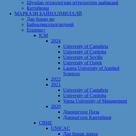
Шуъбаи технологияи иттилоотии шабакавӣ
Китобхона
МАРКАЗИ БАЙНАЛМИЛАЛӢ
Дар бораи мо
Байналмиллалгардонӣ
Erasmus+
ICM
2024
University of Cantabria
University of Cordoba
University of Seville
University of Osijek
Laurea University of Applied
Sciences
2022
2021
University of Cantabria
University of Cordoba
Varna University of Management
2020
Донишгоҳи Пиза
Донишгоҳи Кантабрия
CBHE
UNICAC
Дар бораи лоиҳа