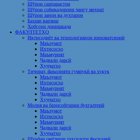
Шўрои сарпарастон
Шўрои собиқадорони ҷангу меҳнат
Шӯрои занон ва духтарон
Бахши варзиш
Хобгоҳи донишкада
ФАКУЛТЕТҲО
Иқтисодиёт ва технологияҳои инноватсионӣ
Маълумот
Ихтисосҳо
Маъмурият
Ҷадвали дарсӣ
Ҳуҷҷатҳо
Тиҷорат, фаъолияти гумрукӣ ва ҳуқуқ
Маълумот
Ихтисосҳо
Маъмурият
Ҷадвали дарсӣ
Ҳуҷҷатҳо
Молия ва баҳисобгирии бухгалтерӣ
Маълумот
Ихтисосҳо
Маъмурият
Ҷадвали дарсӣ
Ҳуҷҷатҳо
Шуъбаи омӯзиши таҳсилоти фосилавӣ