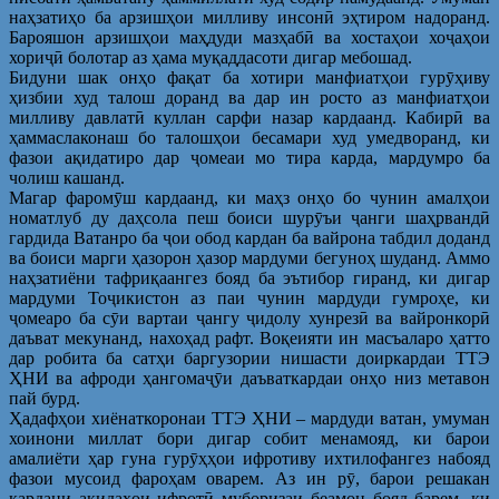
наҳзатиҳо ба арзишҳои милливу инсонӣ эҳтиром надоранд.
Барояшон арзишҳои маҳдуди мазҳабӣ ва хостаҳои хоҷаҳои
хориҷӣ болотар аз ҳама муқаддасоти дигар мебошад.
Бидуни шак онҳо фақат ба хотири манфиатҳои гурӯҳиву
ҳизбии худ талош доранд ва дар ин росто аз манфиатҳои
милливу давлатӣ куллан сарфи назар кардаанд. Кабирӣ ва
ҳаммаслаконаш бо талошҳои бесамари худ умедворанд, ки
фазои ақидатиро дар ҷомеаи мо тира карда, мардумро ба
чолиш кашанд.
Магар фаромӯш кардаанд, ки маҳз онҳо бо чунин амалҳои
номатлуб ду даҳсола пеш боиси шурӯъи ҷанги шаҳрвандӣ
гардида Ватанро ба ҷои обод кардан ба вайрона табдил доданд
ва боиси марги ҳазорон ҳазор мардуми бегуноҳ шуданд. Аммо
наҳзатиёни тафриқаангез бояд ба эътибор гиранд, ки дигар
мардуми Тоҷикистон аз паи чунин мардуди гумроҳе, ки
ҷомеаро ба сӯи вартаи ҷангу ҷидолу хунрезӣ ва вайронкорӣ
даъват мекунанд, нахоҳад рафт. Воқеияти ин масъаларо ҳатто
дар робита ба сатҳи баргузории нишасти доиркардаи ТТЭ
ҲНИ ва афроди ҳангомаҷӯи даъваткардаи онҳо низ метавон
пай бурд.
Ҳадафҳои хиёнаткоронаи ТТЭ ҲНИ – мардуди ватан, умуман
хоинони миллат бори дигар собит менамояд, ки барои
амалиёти ҳар гуна гурӯҳҳои ифротиву ихтилофангез набояд
фазои мусоид фароҳам оварем. Аз ин рӯ, барои решакан
кардани ақидаҳои ифротӣ муборизаи беамон бояд барем, ки