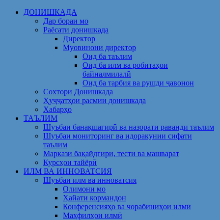
Skip
ДОНИШКАДА
to
Дар бораи мо
content
Раёсати донишкада
Директор
Муовинони директор
Оид ба таълим
Оид ба илм ва робитаҳои
байналмилалӣ
Оид ба тарбия ва рушди ҷавонон
Сохтори Донишкада
Ҳуҷҷатҳои расмии донишкада
Хабарҳо
ТАЪЛИМ
Шуъбаи банақшагирӣ ва назорати раванди таълим
Шуъбаи мониторинг ва идоракунии сифати
таълим
Маркази бақайдгирӣ, тестӣ ва машварат
Курсҳои тайёрӣ
ИЛМ ВА ИННОВАТСИЯ
Шуъбаи илм ва инноватсия
Олимони мо
Ҳайати кормандон
Конференсияҳо ва чорабиниҳои илмӣ
Маҳфилҳои илмӣ