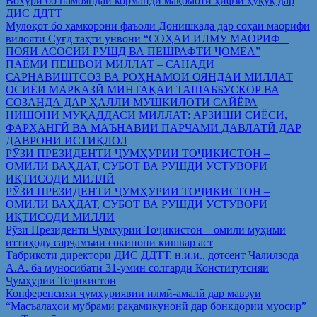
Вохўрӣ бо намояндаи корманди мақомоти ҳифзи ҳуқуқ дар
ДИС ДДТТ
Мулоқот бо ҳамкорони фаъоли Донишкада дар соҳаи маорифи
вилояти Суғд таҳти унвони “СОҲАИ ИЛМУ МАОРИФ –
ПОЯИ АСОСИИ РУШД ВА ПЕШРАФТИ ҶОМЕА”
ПАЁМИ ПЕШВОИ МИЛЛАТ – САНАДИ
САРНАВИШТСОЗ ВА РОҲНАМОИ ОЯНДАИ МИЛЛАТ
ОСИЁИ МАРКАЗӢ МИНТАҚАИ ТАШАББУСКОР ВА
СОЗАНДА ДАР ҲАЛЛИ МУШКИЛОТИ САЙЁРА
НИШОНИ МУҚАДДАСИ МИЛЛАТ: АРЗИШИ СИЁСӢ,
ФАРҲАНГӢ ВА МАЪНАВИИ ПАРЧАМИ ДАВЛАТӢ ДАР
ДАВРОНИ ИСТИҚЛОЛ
РӮЗИ ПРЕЗИДЕНТИ ҶУМҲУРИИ ТОҶИКИСТОН –
ОМИЛИ ВАҲДАТ, СУБОТ ВА РУШДИ УСТУВОРИ
ИҚТИСОДИ МИЛЛӢ
РӮЗИ ПРЕЗИДЕНТИ ҶУМҲУРИИ ТОҶИКИСТОН –
ОМИЛИ ВАҲДАТ, СУБОТ ВА РУШДИ УСТУВОРИ
ИҚТИСОДИ МИЛЛӢ
Рўзи Президенти Ҷумҳурии Тоҷикистон – омили муҳими
иттиҳоду сарҷамъии сокинони кишвар аст
Табрикоти директори ДИС ДДТТ, н.и.и., дотсент Ҷалилзода
А.А. ба муносибати 31-умин солгарди Конститутсияи
Ҷумҳурии Тоҷикистон
Конференсияи ҷумҳуриявии илмӣ-амалӣ дар мавзуи
“Масъалаҳои мубрами рақамикунонӣ дар бонкдории муосир”