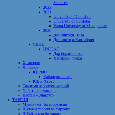
Sciences
2022
2021
University of Cantabria
University of Cordoba
Varna University of Management
2020
Донишгоҳи Пиза
Донишгоҳи Кантабрия
CBHE
UNICAC
Дар бораи лоиҳа
Хабарҳои лоиҳа
Ҳамкорон
Лоихаҳо
IQEduU
Хабарҳои лоиҳа
ICEG Хабар
Таълими забонҳои хориҷӣ
Ҳайати кормандон
Дастаи «Энактус»
ТАРБИЯ
Муқовимат ба коррупсия
Шуъбаи тарбия ва фарҳанг
Шӯъбаи кор бо ҷавонон