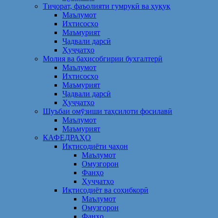
Тиҷорат, фаъолияти гумрукӣ ва ҳуқуқ
Маълумот
Ихтисосҳо
Маъмурият
Ҷадвали дарсӣ
Ҳуҷҷатҳо
Молия ва баҳисобгирии бухгалтерӣ
Маълумот
Ихтисосҳо
Маъмурият
Ҷадвали дарсӣ
Ҳуҷҷатҳо
Шуъбаи омӯзиши таҳсилоти фосилавӣ
Маълумот
Маъмурият
КАФЕДРАҲО
Иқтисодиёти ҷаҳон
Маълумот
Омузгорон
Фанҳо
Ҳуҷҷатҳо
Иқтисодиёт ва соҳибкорӣ
Маълумот
Омузгорон
Фанҳо