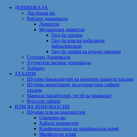
Skip
ДОНИШКАДА
to
Дар бораи мо
content
Раёсати донишкада
Директор
Муовинони директор
Оид ба таълим
Оид ба илм ва робитаҳои
байналмилалӣ
Оид ба тарбия ва рушди ҷавонон
Сохтори Донишкада
Ҳуҷҷатҳои расмии донишкада
Хабарҳо
ТАЪЛИМ
Шуъбаи банақшагирӣ ва назорати раванди таълим
Шуъбаи мониторинг ва идоракунии сифати
таълим
Маркази бақайдгирӣ, тестӣ ва машварат
Курсҳои тайёрӣ
ИЛМ ВА ИННОВАТСИЯ
Шуъбаи илм ва инноватсия
Олимони мо
Ҳайати кормандон
Конференсияҳо ва чорабиниҳои илмӣ
Маҳфилҳои илмӣ