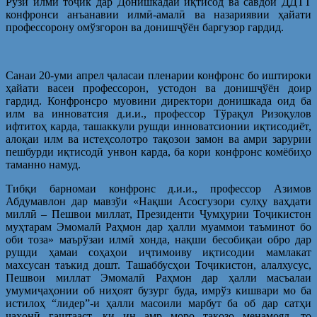
Рўзи илми тоҷик дар Донишкадаи иқтисод ва савдои ДДТТ
конфронси анъанавии илмӣ-амалӣ ва назариявии ҳайати
профессорону омўзгорон ва донишҷўён баргузор гардид.
Санаи 20-уми апрел ҷаласаи пленарии конфронс бо иштироки
ҳайати васеи профессорон, устодон ва донишҷўён доир
гардид. Конфронсро муовини директори донишкада оид ба
илм ва инноватсия д.и.и., профессор Тўрақул Ризоқулов
ифтитоҳ карда, ташаккули рушди инноватсионии иқтисодиёт,
алоқаи илм ва истеҳсолотро тақозои замон ва амри зарурии
пешбурди иқтисодӣ унвон карда, ба кори конфронс комёбиҳо
таманно намуд.
Тибқи барномаи конфронс д.и.и., профессор Азимов
Абдумавлон дар мавзўи «Нақши Асосгузори сулҳу ваҳдати
миллӣ – Пешвои миллат, Президенти Ҷумҳурии Тоҷикистон
муҳтарам Эмомалӣ Раҳмон дар ҳалли муаммои таъминот бо
оби тоза» маърўзаи илмӣ хонда, нақши бесобиқаи обро дар
рушди ҳамаи соҳаҳои иҷтимоиву иқтисодии мамлакат
махсусан таъкид дошт. Ташаббусҳои Тоҷикистон, алалхусус,
Пешвои миллат Эмомалӣ Раҳмон дар ҳалли масъалаи
умумиҷаҳонии об ниҳоят бузург буда, имрўз кишвари мо ба
истилоҳ “лидер”-и ҳалли масоили марбут ба об дар сатҳи
ҷаҳонӣ гаштааст, ки ин амр моро тақозо менамояд, то