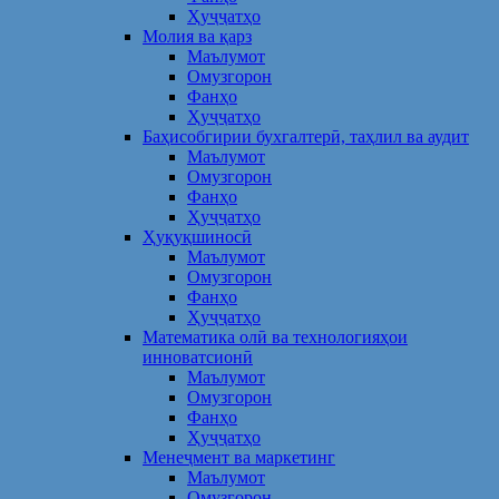
Ҳуҷҷатҳо
Молия ва қарз
Маълумот
Омузгорон
Фанҳо
Ҳуҷҷатҳо
Баҳисобгирии бухгалтерӣ, таҳлил ва аудит
Маълумот
Омузгорон
Фанҳо
Ҳуҷҷатҳо
Ҳуқуқшиносӣ
Маълумот
Омузгорон
Фанҳо
Ҳуҷҷатҳо
Математика олӣ ва технологияҳои
инноватсионӣ
Маълумот
Омузгорон
Фанҳо
Ҳуҷҷатҳо
Менеҷмент ва маркетинг
Маълумот
Омузгорон