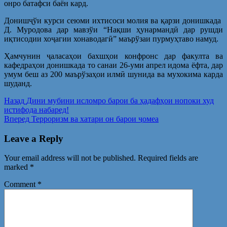
онро батафси баён кард.
Донишҷўи курси сеюми ихтисоси молия ва қарзи донишкада
Д. Муродова дар мавзўи “Нақши ҳунармандӣ дар рушди
иқтисодии хоҷагии хонаводагӣ” маърўзаи пурмуҳтаво намуд.
Ҳамчунин ҷаласаҳои бахшҳои конфронс дар факулта ва
кафедраҳои донишкада то санаи 26-уми апрел идома ёфта, дар
умум беш аз 200 маърўзаҳои илмӣ шунида ва мухокима карда
шуданд.
Post
Предыдущая
Назад
Дини мубини исломро барои ба ҳадафҳои нопоки худ
запись:
истифода набаред!
navigation
Следующая
Вперед
Терроризм ва хатари он барои ҷомеа
запись:
Leave a Reply
Your email address will not be published.
Required fields are
marked
*
Comment
*