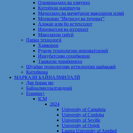
Олимпиадаҳо ва озмунҳо
Китобҳои нашршуда
Маҷаллаҳо ва маҷмӯаҳои мақолаҳои илмӣ
Моҳвораи “Иқтисод ва тиҷорат”
Алоқаи илм бо истеҳсолот
Инноватсия ва ихтироот
Мақолаҳои сиёсӣ
Парки технологӣ
Ҳамкорон
Рушди технологию инноватсионӣ
Инкубатсияи соҳибкорон
Ташкили чорабиниҳо
Шуъбаи технологияи иттилоотии шабакавӣ
Китобхона
МАРКАЗИ БАЙНАЛМИЛАЛӢ
Дар бораи мо
Байналмиллалгардонӣ
Erasmus+
ICM
2024
University of Cantabria
University of Cordoba
University of Seville
University of Osijek
Laurea University of Applied