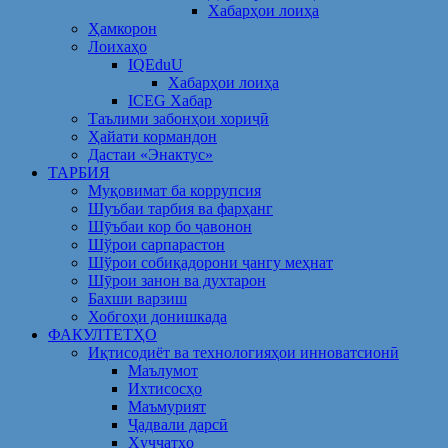
Хабарҳои лоиҳа
Ҳамкорон
Лоихаҳо
IQEduU
Хабарҳои лоиҳа
ICEG Хабар
Таълими забонҳои хориҷӣ
Ҳайати кормандон
Дастаи «Энактус»
ТАРБИЯ
Муқовимат ба коррупсия
Шуъбаи тарбия ва фарҳанг
Шӯъбаи кор бо ҷавонон
Шўрои сарпарастон
Шўрои собиқадорони ҷангу меҳнат
Шӯрои занон ва духтарон
Бахши варзиш
Хобгоҳи донишкада
ФАКУЛТЕТҲО
Иқтисодиёт ва технологияҳои инноватсионӣ
Маълумот
Ихтисосҳо
Маъмурият
Ҷадвали дарсӣ
Ҳуҷҷатҳо