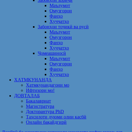
Забонҳои хориҷӣ
Маълумот
Омузгорон
Фанҳо
Ҳуҷҷатҳо
Забонҳои тоҷикӣ ва русӣ
Маълумот
Омузгорон
Фанҳо
Ҳуҷҷатҳо
Ҷомеашиносӣ
Маълумот
Омузгорон
Фанҳо
Ҳуҷҷатҳо
ХАТМКУНАНДА
Хатмкунандагони мо
Ифтихори мо!
ДОВТАЛАБ
Бакалавриат
Магистратура
Докторантура PhD
Таҳсилоти дуюми олии касбӣ
Онлайн бақайдгирӣ