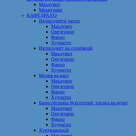
Маълумот
Маъмурият
КАФЕДРАҲО
Иқтисодиёти ҷаҳон
Маълумот
Омузгорон
Фанҳо
Ҳуҷҷатҳо
Иқтисодиёт ва соҳибкорӣ
Маълумот
Омузгорон
Фанҳо
Ҳуҷҷатҳо
Молия ва қарз
Маълумот
Омузгорон
Фанҳо
Ҳуҷҷатҳо
Баҳисобгирии бухгалтерӣ, таҳлил ва аудит
Маълумот
Омузгорон
Фанҳо
Ҳуҷҷатҳо
Ҳуқуқшиносӣ
Маълумот