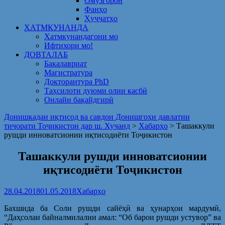
Омузгорон
Фанҳо
Ҳуҷҷатҳо
ХАТМКУНАНДА
Хатмкунандагони мо
Ифтихори мо!
ДОВТАЛАБ
Бакалавриат
Магистратура
Докторантура PhD
Таҳсилоти дуюми олии касбӣ
Онлайн бақайдгирӣ
Донишкадаи иқтисод ва савдои Донишгоҳи давлатии
тиҷорати Тоҷикистон дар ш. Хуҷанд
>
Хабарҳо
>
Ташаккули
рушди инноватсионии иқтисодиёти Тоҷикистон
Ташаккули рушди инноватсионии
иқтисодиёти Тоҷикистон
28.04.2018
01.05.2018
Хабарҳо
Бахшида ба Соли рушди сайёҳӣ ва ҳунарҳои мардумӣ,
“Даҳсолаи байналмилалии амал: “Об барои рушди устувор” ва