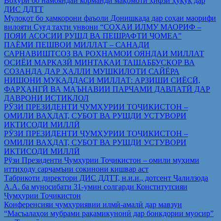
Вохўрӣ бо намояндаи корманди мақомоти ҳифзи ҳуқуқ дар
ДИС ДДТТ
Мулоқот бо ҳамкорони фаъоли Донишкада дар соҳаи маорифи
вилояти Суғд таҳти унвони “СОҲАИ ИЛМУ МАОРИФ –
ПОЯИ АСОСИИ РУШД ВА ПЕШРАФТИ ҶОМЕА”
ПАЁМИ ПЕШВОИ МИЛЛАТ – САНАДИ
САРНАВИШТСОЗ ВА РОҲНАМОИ ОЯНДАИ МИЛЛАТ
ОСИЁИ МАРКАЗӢ МИНТАҚАИ ТАШАББУСКОР ВА
СОЗАНДА ДАР ҲАЛЛИ МУШКИЛОТИ САЙЁРА
НИШОНИ МУҚАДДАСИ МИЛЛАТ: АРЗИШИ СИЁСӢ,
ФАРҲАНГӢ ВА МАЪНАВИИ ПАРЧАМИ ДАВЛАТӢ ДАР
ДАВРОНИ ИСТИҚЛОЛ
РӮЗИ ПРЕЗИДЕНТИ ҶУМҲУРИИ ТОҶИКИСТОН –
ОМИЛИ ВАҲДАТ, СУБОТ ВА РУШДИ УСТУВОРИ
ИҚТИСОДИ МИЛЛӢ
РӮЗИ ПРЕЗИДЕНТИ ҶУМҲУРИИ ТОҶИКИСТОН –
ОМИЛИ ВАҲДАТ, СУБОТ ВА РУШДИ УСТУВОРИ
ИҚТИСОДИ МИЛЛӢ
Рўзи Президенти Ҷумҳурии Тоҷикистон – омили муҳими
иттиҳоду сарҷамъии сокинони кишвар аст
Табрикоти директори ДИС ДДТТ, н.и.и., дотсент Ҷалилзода
А.А. ба муносибати 31-умин солгарди Конститутсияи
Ҷумҳурии Тоҷикистон
Конференсияи ҷумҳуриявии илмӣ-амалӣ дар мавзуи
“Масъалаҳои мубрами рақамикунонӣ дар бонкдории муосир”