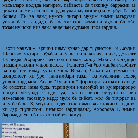
масъаларо нодида нагирем, пайваста ба таҳқиқу баррасии аз
ҷиҳати илмӣ асоснок кардашудаи мушкилиҳои марбут ба об
бошем. Ин ва чанд нукоти дигари муҳим зимни маърўзаи
устод баён гардида, ба масъалаҳои таъмини аҳолӣ бо оби
тозаи нўшокӣ низ чанд андешаи судманд ироа гардид.
Таҳти мавзўи «Тарғиби илму ҳунар дар “Гулистон”-и Саъдии
Шерозӣ» мудири шўъбаи илм ва инноватсия, н.и.с., дотсент
Гулчеҳра Аҳророва маърўзаи илмӣ хонд. Мавсуф Саъдиро
падари маъонӣ унвон карда, “Гулистон”-и ўро манбаи тарбият
ва тарѓиби илму ҳунар хонд. Воқеан, Саъдӣ аз ҷумлаи он
шоиронест, ки ўро “пайғамбари ғазал” ва муаллими ахлоқ
унвон кардаанд. Асари “Гулистон” фарогири ҳикояҳо ахлоқӣ
бо омехтаи назм буда, тараннуми илмомўзӣ ва ҳунаргароиро
талқин мекунад. Саъдӣ гўяд, ки се чизро бидуни се чиз
наметавон тасаввур кард: мулк бе сиёсат, мол бе тиҷорат ва
илм бе баҳс. Ҳамчунин, андешаҳои илмӣ ва ахлоқии Саъдиро,
ки дар “Гулистон” инъикос гардидаанд, Аҳророва Г. зимни
баромади хеш ба тафсил иброз намуд.