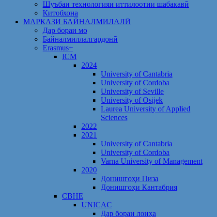
Шуъбаи технологияи иттилоотии шабакавӣ
Китобхона
МАРКАЗИ БАЙНАЛМИЛАЛӢ
Дар бораи мо
Байналмиллалгардонӣ
Erasmus+
ICM
2024
University of Cantabria
University of Cordoba
University of Seville
University of Osijek
Laurea University of Applied
Sciences
2022
2021
University of Cantabria
University of Cordoba
Varna University of Management
2020
Донишгоҳи Пиза
Донишгоҳи Кантабрия
CBHE
UNICAC
Дар бораи лоиҳа