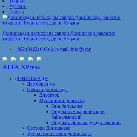
Тоҷикӣ
Русский
English
Донишкадаи иқтисод ва савдои Донишгоҳи давлатии
тиҷорати Тоҷикистон дар ш. Хуҷанд
+992 (3422) 6-03-21
e-mail: info@iet.tj
ALFA XPress
ДОНИШКАДА
Дар бораи мо
Раёсати донишкада
Директор
Муовинони директор
Оид ба таълим
Оид ба илм ва робитаҳои
байналмилалӣ
Оид ба тарбия ва рушди ҷавонон
Сохтори Донишкада
Ҳуҷҷатҳои расмии донишкада