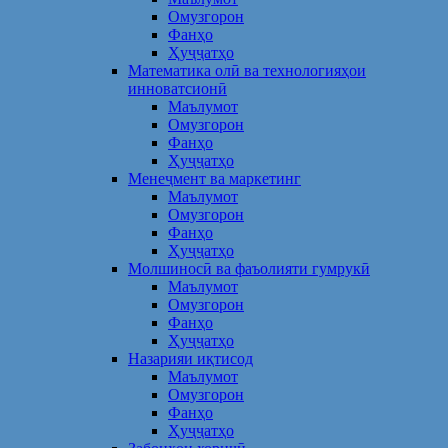
Омузгорон
Фанҳо
Ҳуҷҷатҳо
Математика олӣ ва технологияҳои
инноватсионӣ
Маълумот
Омузгорон
Фанҳо
Ҳуҷҷатҳо
Менеҷмент ва маркетинг
Маълумот
Омузгорон
Фанҳо
Ҳуҷҷатҳо
Молшиносӣ ва фаъолияти гумрукӣ
Маълумот
Омузгорон
Фанҳо
Ҳуҷҷатҳо
Назарияи иқтисод
Маълумот
Омузгорон
Фанҳо
Ҳуҷҷатҳо