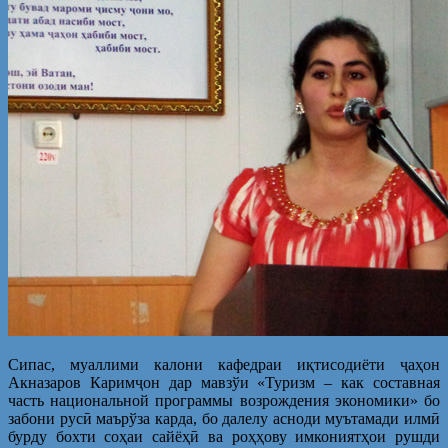
Сипас, муаллими калони кафедраи иқтисодиёти ҷаҳон
Акназаров Каримҷон дар мавзўи «Туризм – как составная
часть национальной программы возрождения экономики» бо
забони русӣ маърўза карда, бо далелу асноди муътамади илмӣ
бурду бохти соҳаи сайёҳӣ ва роҳҳову имкониятҳои рушди