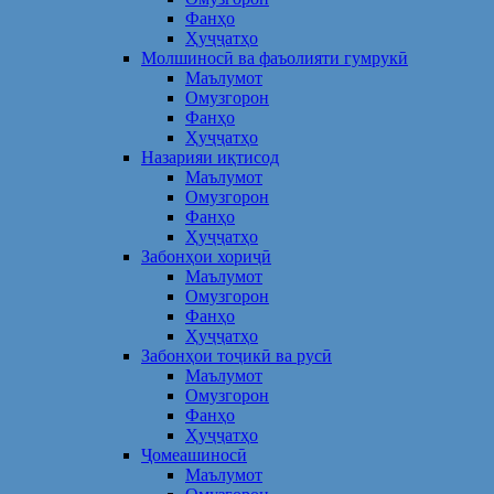
Фанҳо
Ҳуҷҷатҳо
Молшиносӣ ва фаъолияти гумрукӣ
Маълумот
Омузгорон
Фанҳо
Ҳуҷҷатҳо
Назарияи иқтисод
Маълумот
Омузгорон
Фанҳо
Ҳуҷҷатҳо
Забонҳои хориҷӣ
Маълумот
Омузгорон
Фанҳо
Ҳуҷҷатҳо
Забонҳои тоҷикӣ ва русӣ
Маълумот
Омузгорон
Фанҳо
Ҳуҷҷатҳо
Ҷомеашиносӣ
Маълумот