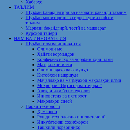
Хабарҳо
ТАЪЛИМ
Шуъбаи банақшагирӣ ва назорати раванди таълим
Шуъбаи мониторинг ва идоракунии сифати
таълим
Маркази бақайдгирӣ, тестӣ ва машварат
Курсҳои тайёрӣ
ИЛМ ВА ИННОВАТСИЯ
Шуъбаи илм ва инноватсия
Олимони мо
Ҳайати кормандон
Конференсияҳо ва чорабиниҳои илмӣ
Маҳфилҳои илмӣ
Олимпиадаҳо ва озмунҳо
Китобҳои нашршуда
Маҷаллаҳо ва маҷмӯаҳои мақолаҳои илмӣ
Моҳвораи “Иқтисод ва тиҷорат”
Алоқаи илм бо истеҳсолот
Инноватсия ва ихтироот
Мақолаҳои сиёсӣ
Парки технологӣ
Ҳамкорон
Рушди технологию инноватсионӣ
Инкубатсияи соҳибкорон
Ташкили чорабиниҳо