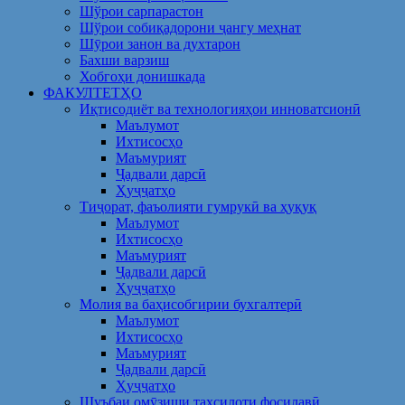
Шўрои сарпарастон
Шўрои собиқадорони ҷангу меҳнат
Шӯрои занон ва духтарон
Бахши варзиш
Хобгоҳи донишкада
ФАКУЛТЕТҲО
Иқтисодиёт ва технологияҳои инноватсионӣ
Маълумот
Ихтисосҳо
Маъмурият
Ҷадвали дарсӣ
Ҳуҷҷатҳо
Тиҷорат, фаъолияти гумрукӣ ва ҳуқуқ
Маълумот
Ихтисосҳо
Маъмурият
Ҷадвали дарсӣ
Ҳуҷҷатҳо
Молия ва баҳисобгирии бухгалтерӣ
Маълумот
Ихтисосҳо
Маъмурият
Ҷадвали дарсӣ
Ҳуҷҷатҳо
Шуъбаи омӯзиши таҳсилоти фосилавӣ