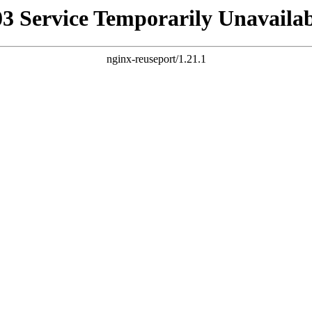
03 Service Temporarily Unavailab
nginx-reuseport/1.21.1