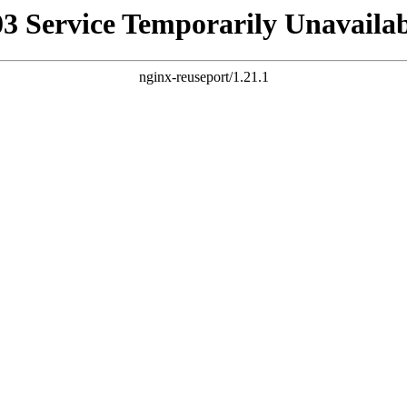
03 Service Temporarily Unavailab
nginx-reuseport/1.21.1