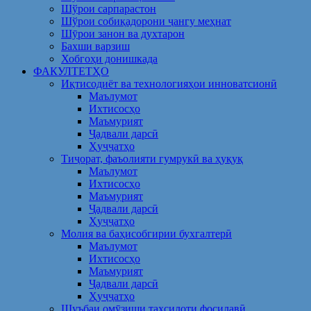
Шўрои сарпарастон
Шўрои собиқадорони ҷангу меҳнат
Шӯрои занон ва духтарон
Бахши варзиш
Хобгоҳи донишкада
ФАКУЛТЕТҲО
Иқтисодиёт ва технологияҳои инноватсионӣ
Маълумот
Ихтисосҳо
Маъмурият
Ҷадвали дарсӣ
Ҳуҷҷатҳо
Тиҷорат, фаъолияти гумрукӣ ва ҳуқуқ
Маълумот
Ихтисосҳо
Маъмурият
Ҷадвали дарсӣ
Ҳуҷҷатҳо
Молия ва баҳисобгирии бухгалтерӣ
Маълумот
Ихтисосҳо
Маъмурият
Ҷадвали дарсӣ
Ҳуҷҷатҳо
Шуъбаи омӯзиши таҳсилоти фосилавӣ