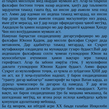
аз таърих мисолҳои зиёд овардан мумкин аст. Агар ба таърихи
фалсафаи бостони тоҷик назар андозем, ҳанӯз дар таълимоти
зардуштия таъкид гашта буд, ки инсон дар аъмоли хеш озод
аст. Аммо дар идомаи ин андеша таъкид мегардад, ки инсон
бар души худ барои аъмоли озодаш масъулиятро низ дорад,
яъне рӯзе мерасад, ки ӯ дар назди офаридагораш ҷавоб мегӯяд.
Ақидаҳои ба ҳамин наздикро мо дар фарҳангӣ қадимаи Ҳинду
Чин низ вохӯрданамон мумкин аст.
Намунаи барҷастаи озодандешиву дигаргунфаҳмиро мо дар
фалсафаи Юнони Қадим, дар мисоли фалсафаи Суқрот дида
метавонем, Дар адабиётҳо таъкид мегардад, ки Суқрот
мутафаккири озодандеш ва мунаққиди гузаро будааст.Вай дар
андешаҳои фалсафиаш сохти ҷомеаи ғуломдории Юнон ва
муносибатҳои иҷтимоии ҳамон вақтаро зери танқид
гирифтааст. Агар ба забони имрӯза гӯем, ӯ мухолифини
давлати ғуломдории Юнони Қадим будааст. Аммо фарқи
Суқрот аз мухолифини тоҷик, аз ҷумла аз зубдагони ҲНИ дар
он аст, ки ӯ хоҷа-пуштибон надошт, ӯ барои озодандешиаш
“гранту дигар маблағҳо” намегирифт ва тарки Ватан карда, аз
дуриҳо ҷомеасозиро ба дигарон ёд намедод. Ӯ дар ягон
баромадҳояш даъвати ғасби далатро баён накардааст. Ҳатто
вақте, ки барои озодандешиаш ӯро ба маҳкама мекашанд, ба
шогидонаш мегӯяд, ки ягона роҳи ислоҳи камбудиҳо қабули
қонунҳои адолатпазир мебошад.
Ба ёд меорем, ки ибтдоӣ асри ХХ баъди ғалабаи Инқилоби