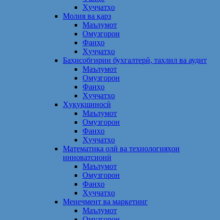
Ҳуҷҷатҳо
Молия ва қарз
Маълумот
Омузгорон
Фанҳо
Ҳуҷҷатҳо
Баҳисобгирии бухгалтерӣ, таҳлил ва аудит
Маълумот
Омузгорон
Фанҳо
Ҳуҷҷатҳо
Ҳуқуқшиносӣ
Маълумот
Омузгорон
Фанҳо
Ҳуҷҷатҳо
Математика олӣ ва технологияҳои
инноватсионӣ
Маълумот
Омузгорон
Фанҳо
Ҳуҷҷатҳо
Менеҷмент ва маркетинг
Маълумот
Омузгорон