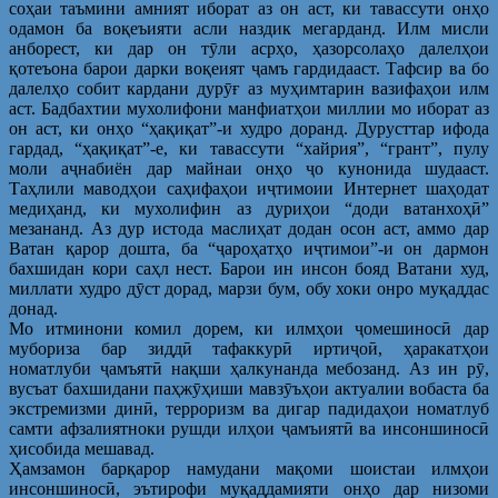
соҳаи таъмини амният иборат аз он аст, ки тавассути онҳо
одамон ба воқеъияти асли наздик мегарданд. Илм мисли
анборест, ки дар он тӯли асрҳо, ҳазорсолаҳо далелҳои
қотеъона барои дарки воқеият ҷамъ гардидааст. Тафсир ва бо
далелҳо собит кардани дурӯғ аз муҳимтарин вазифаҳои илм
аст. Бадбахтии мухолифони манфиатҳои миллии мо иборат аз
он аст, ки онҳо “ҳақиқат”-и худро доранд. Дурусттар ифода
гардад, “ҳақиқат”-е, ки тавассути “хайрия”, “грант”, пулу
моли аҷнабиён дар майнаи онҳо ҷо кунонида шудааст.
Таҳлили маводҳои саҳифаҳои иҷтимоии Интернет шаҳодат
медиҳанд, ки мухолифин аз дуриҳои “доди ватанхоҳӣ”
мезананд. Аз дур истода маслиҳат додан осон аст, аммо дар
Ватан қарор дошта, ба “ҷароҳатҳо иҷтимои”-и он дармон
бахшидан кори саҳл нест. Барои ин инсон бояд Ватани худ,
миллати худро дӯст дорад, марзи бум, обу хоки онро муқаддас
донад.
Мо итминони комил дорем, ки илмҳои ҷомешиносӣ дар
мубориза бар зиддӣ тафаккурӣ иртиҷоӣ, ҳаракатҳои
номатлуби ҷамъятӣ нақши ҳалкунанда мебозанд. Аз ин рӯ,
вусъат бахшидани паҳжӯҳиши мавзӯъҳои актуалии вобаста ба
экстремизми динӣ, терроризм ва дигар падидаҳои номатлуб
самти афзалиятноки рушди илҳои ҷамъиятӣ ва инсоншиносӣ
ҳисобида мешавад.
Ҳамзамон барқарор намудани мақоми шоистаи илмҳои
инсоншиносӣ, эътирофи муқаддамияти онҳо дар низоми