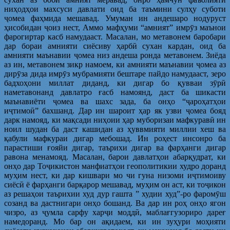
ниҳодҳои махсуси давлати оид ба таъмини сулҳу суботи
ҷомеа фаҳмида мешавад. Умуман ин андешаро нодуруст
ҳисобидан ҷоиз нест, Аммо мафҳуми “амният” имрӯз маънои
фарогиртар касб намудааст. Масалан, мо метавонем баробари
дар бораи амнияти сиёсиву ҳарбӣ сухан кардан, оид ба
амнияти маънавии ҷомеа низ андеша ронда метавонем. Зиёда
аз ин, метавонем зикр намоем, ки амнияти маънавии ҷомеа аз
дирӯза дида имрӯз мубрамияти бештаре пайдо намудааст, зеро
бадхоҳони миллат диданд, ки дигар бо қувваи зӯрӣ
наметавонанд давлатро ғасб намоянд, даст ба шикасти
маънавиёти ҷомеа ва шахс зада, ба онҳо “ҷароҳатҳои
иҷтимоӣ” бахшанд. Дар ин шароит ҳар як узви ҷомеа бояд
дарк намояд, ки мақсади ниҳоии ҳар муборизаи мафкуравӣ ин
ноил шудан ба даст кашидан аз ҳуввмияти миллии хеш ва
қабули мафкураи дигар мебошад. Ин роҳест инсонро ба
парастиши ғояйи дигар, таърихи дигар ва фарҳанги дигар
равона менамояд. Масалан, барои давлатҳои абарқудрат, ки
онҳо дар Тоҷикистон манфиатҳои геополитикии худро доранд
муҳим нест, ки дар кишвари мо чи гуна низоми иҷтимоиву
сиёсӣ ё фарҳанги барқарор мешавад, муҳим он аст, ки тоҷикон
аз решаҳои таърихии худ дур гашта ” худии худ”-ро фаромӯш
созанд ва дастнигари онҳо бошанд. Ва дар ин роҳ онҳо ягон
чизро, аз ҷумла сарфу харҷи моддӣ, маблағгузориро дареғ
намедоранд. Мо бар он ақидаем, ки ин зуҳури моҳияти