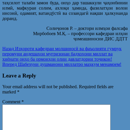
таҳсилот талаби замон буда, онҳо дар ташаккули ҷаҳонбинии
илмӣ, мафкураи солим, ахлоқи ҳамида, фазилатҳои волои
инсонӣ, одамият, ватандӯстӣ ва созандагӣ нақши ҳалкунанда
доранд.
Солиҷонов Р. – доктори илмҳои фалсафа
Мирбобоев М.Қ. – профессори кафедраи илҳои
ҷомеашиносии ДИС ДДТТ
Post
Предыдущая
Назад
Изҳороти кафедраи молшиносӣ ва фаъолияти гумрук
запись:
перомуни андешаҳои муғризонаи бадхоҳони миллат ва
navigation
хиёнати онҳо ба ормонҳои олии давлатдории тоҷикон!
Следующая
Вперед
Шабехуни душманони миллатро маҳкум менамоем!
запись:
Leave a Reply
Your email address will not be published.
Required fields are
marked
*
Comment
*