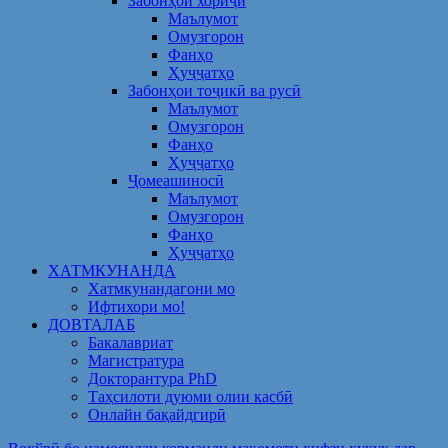
Забонҳои хориҷӣ
Маълумот
Омузгорон
Фанҳо
Ҳуҷҷатҳо
Забонҳои тоҷикӣ ва русӣ
Маълумот
Омузгорон
Фанҳо
Ҳуҷҷатҳо
Ҷомеашиносӣ
Маълумот
Омузгорон
Фанҳо
Ҳуҷҷатҳо
ХАТМКУНАНДА
Хатмкунандагони мо
Ифтихори мо!
ДОВТАЛАБ
Бакалавриат
Магистратура
Докторантура PhD
Таҳсилоти дуюми олии касбӣ
Онлайн бақайдгирӣ