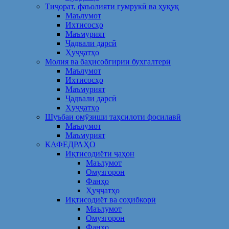
Тиҷорат, фаъолияти гумрукӣ ва ҳуқуқ
Маълумот
Ихтисосҳо
Маъмурият
Ҷадвали дарсӣ
Ҳуҷҷатҳо
Молия ва баҳисобгирии бухгалтерӣ
Маълумот
Ихтисосҳо
Маъмурият
Ҷадвали дарсӣ
Ҳуҷҷатҳо
Шуъбаи омӯзиши таҳсилоти фосилавӣ
Маълумот
Маъмурият
КАФЕДРАҲО
Иқтисодиёти ҷаҳон
Маълумот
Омузгорон
Фанҳо
Ҳуҷҷатҳо
Иқтисодиёт ва соҳибкорӣ
Маълумот
Омузгорон
Фанҳо