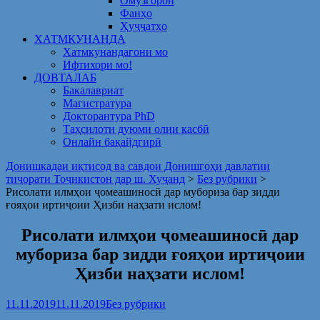
Омузгорон
Фанҳо
Ҳуҷҷатҳо
ХАТМКУНАНДА
Хатмкунандагони мо
Ифтихори мо!
ДОВТАЛАБ
Бакалавриат
Магистратура
Докторантура PhD
Таҳсилоти дуюми олии касбӣ
Онлайн бақайдгирӣ
Донишкадаи иқтисод ва савдои Донишгоҳи давлатии
тиҷорати Тоҷикистон дар ш. Хуҷанд
>
Без рубрики
>
Рисолати илмҳои ҷомеашиносӣ дар мубориза бар зидди
ғояҳои иртиҷоии Ҳизби наҳзати ислом!
Рисолати илмҳои ҷомеашиносӣ дар
мубориза бар зидди ғояҳои иртиҷоии
Ҳизби наҳзати ислом!
11.11.2019
11.11.2019
Без рубрики