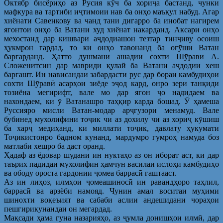
Октябр бисёриҳо аз Русия кӯч ба хориҷа бастанд, чунки
мафкура ва тартиби иҷтимоии нав ба онҳо маъқул набуд. Агар
хиёнати Савенкову ва чанд тани дигарро ба инобат нагирем
ягонтои онҳо ба Ватани худ хиёнат накарданд. Аксари онҳо
мехостанд дар кишвари аҷдодиашон тезтар тинҷиву осоиш
ҳукмрон гардад, то ки онҳо тавонанд ба оғӯши Ватан
баргарданд. Ҳатто душмани ашадии сохти Шӯравӣ А.
Сложенитсин дар мавриди қулай ба Ватани аҷдодии хеш
баргашт. Ин нависандаи забардасти рус дар бораи камбудиҳои
сохти Шӯравӣ асарҳои зиёде эҷод кард, онро зери танқиди
тозиёна мегирифт, вале мо дар ягон ҷо надидаем ва
нахондаем, ки ӯ Ватанашро таҳқир карда бошад. Ӯ ҳамеша
Руссияро мисли Ватан-модар арҷгузори менамуд. Вале
бубинед мухолифини тоҷик чи аз дохилу чи аз хориҷ кӯшиш
ба харҷ медиҳанд, ки миллати тоҷик, давлату ҳукумати
Тоҷикистонро бадном кунанд, мардумро гумроҳ намуда боз
матлаби хешро ба даст оранд.
Ҳадаф аз ёдовар шудани ин нуктаҳо аз он иборат аст, ки дар
таърих падидаи мухолифин ҳамчун василаи ислоҳи камбудиҳо
ва ободу ороста гардонии ҷомеа баррасӣ гаштааст.
Аз ин лиҳоз, илмҳои ҷомеашиносӣ ин равандҳоро таҳлил,
баррасӣ ва арзёби намояд. Чунин амал воситаи муҳими
шинохти воқеъият ва сабаби аслии андешидани чораҳои
пешгирикунандаи он мегардад.
Мақсади ҳама гуна назарияҳо, аз ҷумла донишҳои илмӣ, дар