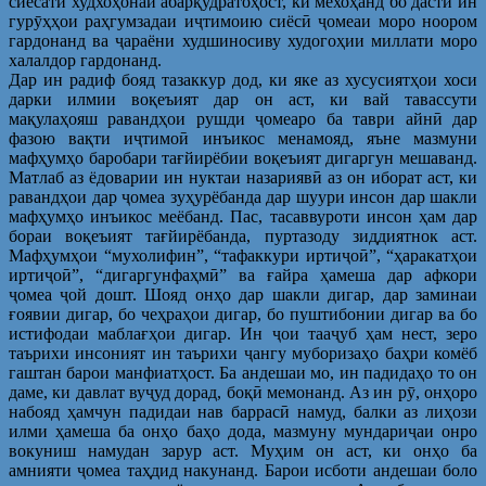
сиёсати худхоҳонаи абарқудратоҳост, ки мехоҳанд бо дасти ин
гурӯҳҳои раҳгумзадаи иҷтимоию сиёсӣ ҷомеаи моро ноором
гардонанд ва ҷараёни худшиносиву худогоҳии миллати моро
халалдор гардонанд.
Дар ин радиф бояд тазаккур дод, ки яке аз хусусиятҳои хоси
дарки илмии воқеъият дар он аст, ки вай тавассути
мақулаҳояш равандҳои рушди ҷомеаро ба таври айнӣ дар
фазою вақти иҷтимоӣ инъикос менамояд, яъне мазмуни
мафҳумҳо баробари тағйирёбии воқеъият дигаргун мешаванд.
Матлаб аз ёдоварии ин нуктаи назариявӣ аз он иборат аст, ки
равандҳои дар ҷомеа зуҳурёбанда дар шуури инсон дар шакли
мафҳумҳо инъикос меёбанд. Пас, тасаввуроти инсон ҳам дар
бораи воқеъият тағйирёбанда, пуртазоду зиддиятнок аст.
Мафҳумҳои “мухолифин”, “тафаккури иртиҷоӣ”, “ҳаракатҳои
иртиҷоӣ”, “дигаргунфаҳмӣ” ва ғайра ҳамеша дар афкори
ҷомеа ҷой дошт. Шояд онҳо дар шакли дигар, дар заминаи
ғоявии дигар, бо чеҳраҳои дигар, бо пуштибонии дигар ва бо
истифодаи маблағҳои дигар. Ин ҷои тааҷуб ҳам нест, зеро
таърихи инсоният ин таърихи ҷангу муборизаҳо баҳри комёб
гаштан барои манфиатҳост. Ба андешаи мо, ин падидаҳо то он
даме, ки давлат вуҷуд дорад, боқӣ мемонанд. Аз ин рӯ, онҳоро
набояд ҳамчун падидаи нав баррасӣ намуд, балки аз лиҳози
илми ҳамеша ба онҳо баҳо дода, мазмуну мундариҷаи онро
вокуниш намудан зарур аст. Муҳим он аст, ки онҳо ба
амнияти ҷомеа таҳдид накунанд. Барои исботи андешаи боло