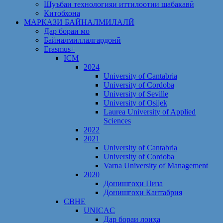
Шуъбаи технологияи иттилоотии шабакавӣ
Китобхона
МАРКАЗИ БАЙНАЛМИЛАЛӢ
Дар бораи мо
Байналмиллалгардонӣ
Erasmus+
ICM
2024
University of Cantabria
University of Cordoba
University of Seville
University of Osijek
Laurea University of Applied
Sciences
2022
2021
University of Cantabria
University of Cordoba
Varna University of Management
2020
Донишгоҳи Пиза
Донишгоҳи Кантабрия
CBHE
UNICAC
Дар бораи лоиҳа