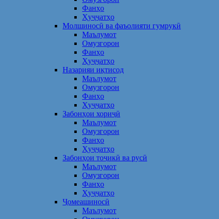
Фанҳо
Ҳуҷҷатҳо
Молшиносӣ ва фаъолияти гумрукӣ
Маълумот
Омузгорон
Фанҳо
Ҳуҷҷатҳо
Назарияи иқтисод
Маълумот
Омузгорон
Фанҳо
Ҳуҷҷатҳо
Забонҳои хориҷӣ
Маълумот
Омузгорон
Фанҳо
Ҳуҷҷатҳо
Забонҳои тоҷикӣ ва русӣ
Маълумот
Омузгорон
Фанҳо
Ҳуҷҷатҳо
Ҷомеашиносӣ
Маълумот