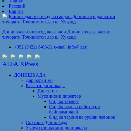
Тоҷикӣ
Русский
English
Донишкадаи иқтисод ва савдои Донишгоҳи давлатии
тиҷорати Тоҷикистон дар ш. Хуҷанд
+992 (3422) 6-03-21
e-mail: info@iet.tj
ALFA XPress
ДОНИШКАДА
Дар бораи мо
Раёсати донишкада
Директор
Муовинони директор
Оид ба таълим
Оид ба илм ва робитаҳои
байналмилалӣ
Оид ба тарбия ва рушди ҷавонон
Сохтори Донишкада
Ҳуҷҷатҳои расмии донишкада