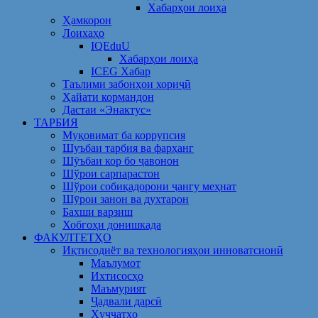
Хабарҳои лоиҳа
Ҳамкорон
Лоихаҳо
IQEduU
Хабарҳои лоиҳа
ICEG Хабар
Таълими забонҳои хориҷӣ
Ҳайати кормандон
Дастаи «Энактус»
ТАРБИЯ
Муқовимат ба коррупсия
Шуъбаи тарбия ва фарҳанг
Шӯъбаи кор бо ҷавонон
Шўрои сарпарастон
Шўрои собиқадорони ҷангу меҳнат
Шӯрои занон ва духтарон
Бахши варзиш
Хобгоҳи донишкада
ФАКУЛТЕТҲО
Иқтисодиёт ва технологияҳои инноватсионӣ
Маълумот
Ихтисосҳо
Маъмурият
Ҷадвали дарсӣ
Ҳуҷҷатҳо