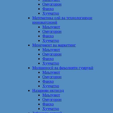
Омузгорон
Фанҳо
Ҳуҷҷатҳо
Математика олӣ ва технологияҳои
инноватсионӣ
Маълумот
Омузгорон
Фанҳо
Ҳуҷҷатҳо
Менеҷмент ва маркетинг
Маълумот
Омузгорон
Фанҳо
Ҳуҷҷатҳо
Молшиносӣ ва фаъолияти гумрукӣ
Маълумот
Омузгорон
Фанҳо
Ҳуҷҷатҳо
Назарияи иқтисод
Маълумот
Омузгорон
Фанҳо
Ҳуҷҷатҳо