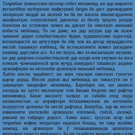
Таҷрибаи ҷомеасозии муосир собит менамояд, ки дар шароити
вусъатёбии муборизаи мафкуравӣ баҳри ба даст даровардани
захираҳои моддӣ ва ақлонӣ ва ба ин васила амалигардонии
манфиатҳои геополитикӣ давлатҳо аз бисёр ҷиҳати рушди
бонизом ва устувори ҷомеа ва давлат ба омилҳои маънавӣ
вобаста мебошад. То он даме, ки дар шуури ҳар як аъзои
ҷамъият дарки соҳибистиқлол будан, худшиносиву худогоҳӣ,
ватанпарастӣ ва арҷгузори ба обу хок ва дигар муқаддасоти
миллӣ ташаккул наёбанд, ба истиқлолияти комил расидани
кишвар даргумон аст. Аз ин лиҳоз, яке аз масъалаҳои муҳиме,
ки дар даврони соҳибистиқлолӣ дар назди илм умуман ва хоса
илмҳои ҷомеашиносӣ арзи вуҷуд намудааст ташаккул додани
арзишфаҳми ва интихоби арзишҳои маънавӣ мебошад.
Ҳаёти инсон ҷараёнест, ки зери таъсири омилҳои гуногун
қарор дорад. Инсон дорои ақл мебошад, ки тавассути он ӯ
ҳақиқатро маърифат менамояд. Баробари ин, ки ашхоси
алоҳида ва ҳатто миллатҳои том баъзан бидуни ақл рафтор
менамоянд. Баъзе миллату халқҳо аз сабаби озод шуда
натавонистан аз норафтори бетаҳаммулона ва интихоби
нодурусти арзишҳо ба нестӣ рафтанд. Бешубҳа, ҳар як инсон
имконияти интихоби арзишҳои иҷтимоӣ, сиёсӣ, ахлоқӣ,
равонӣ ва ғайраро дорост. Аммо шахс, хусусан агар вай
таҷрибаи кофии зиндагиро надошта бошад, чи тавр муайян
намояд, ки арзишҳои ба ӯ пешкашшаванда арзишҳои
маънавии шоиста мебошанд. Ба ин талаботи маънавї мањз илм