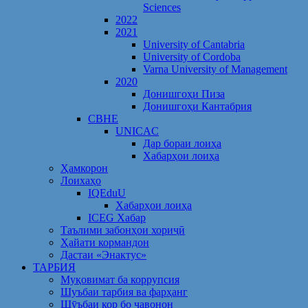
Sciences
2022
2021
University of Cantabria
University of Cordoba
Varna University of Management
2020
Донишгоҳи Пиза
Донишгоҳи Кантабрия
CBHE
UNICAC
Дар бораи лоиҳа
Хабарҳои лоиҳа
Ҳамкорон
Лоихаҳо
IQEduU
Хабарҳои лоиҳа
ICEG Хабар
Таълими забонҳои хориҷӣ
Ҳайати кормандон
Дастаи «Энактус»
ТАРБИЯ
Муқовимат ба коррупсия
Шуъбаи тарбия ва фарҳанг
Шӯъбаи кор бо ҷавонон