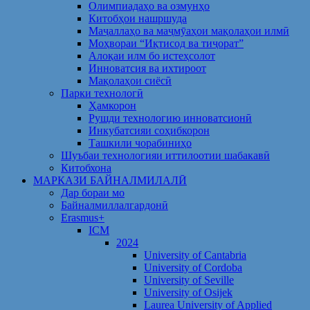
Олимпиадаҳо ва озмунҳо
Китобҳои нашршуда
Маҷаллаҳо ва маҷмӯаҳои мақолаҳои илмӣ
Моҳвораи “Иқтисод ва тиҷорат”
Алоқаи илм бо истеҳсолот
Инноватсия ва ихтироот
Мақолаҳои сиёсӣ
Парки технологӣ
Ҳамкорон
Рушди технологию инноватсионӣ
Инкубатсияи соҳибкорон
Ташкили чорабиниҳо
Шуъбаи технологияи иттилоотии шабакавӣ
Китобхона
МАРКАЗИ БАЙНАЛМИЛАЛӢ
Дар бораи мо
Байналмиллалгардонӣ
Erasmus+
ICM
2024
University of Cantabria
University of Cordoba
University of Seville
University of Osijek
Laurea University of Applied