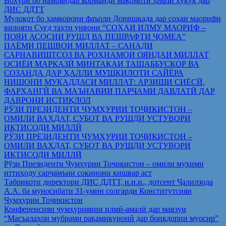
Вохўрӣ бо намояндаи корманди мақомоти ҳифзи ҳуқуқ дар
ДИС ДДТТ
Мулоқот бо ҳамкорони фаъоли Донишкада дар соҳаи маорифи
вилояти Суғд таҳти унвони “СОҲАИ ИЛМУ МАОРИФ –
ПОЯИ АСОСИИ РУШД ВА ПЕШРАФТИ ҶОМЕА”
ПАЁМИ ПЕШВОИ МИЛЛАТ – САНАДИ
САРНАВИШТСОЗ ВА РОҲНАМОИ ОЯНДАИ МИЛЛАТ
ОСИЁИ МАРКАЗӢ МИНТАҚАИ ТАШАББУСКОР ВА
СОЗАНДА ДАР ҲАЛЛИ МУШКИЛОТИ САЙЁРА
НИШОНИ МУҚАДДАСИ МИЛЛАТ: АРЗИШИ СИЁСӢ,
ФАРҲАНГӢ ВА МАЪНАВИИ ПАРЧАМИ ДАВЛАТӢ ДАР
ДАВРОНИ ИСТИҚЛОЛ
РӮЗИ ПРЕЗИДЕНТИ ҶУМҲУРИИ ТОҶИКИСТОН –
ОМИЛИ ВАҲДАТ, СУБОТ ВА РУШДИ УСТУВОРИ
ИҚТИСОДИ МИЛЛӢ
РӮЗИ ПРЕЗИДЕНТИ ҶУМҲУРИИ ТОҶИКИСТОН –
ОМИЛИ ВАҲДАТ, СУБОТ ВА РУШДИ УСТУВОРИ
ИҚТИСОДИ МИЛЛӢ
Рўзи Президенти Ҷумҳурии Тоҷикистон – омили муҳими
иттиҳоду сарҷамъии сокинони кишвар аст
Табрикоти директори ДИС ДДТТ, н.и.и., дотсент Ҷалилзода
А.А. ба муносибати 31-умин солгарди Конститутсияи
Ҷумҳурии Тоҷикистон
Конференсияи ҷумҳуриявии илмӣ-амалӣ дар мавзуи
“Масъалаҳои мубрами рақамикунонӣ дар бонкдории муосир”