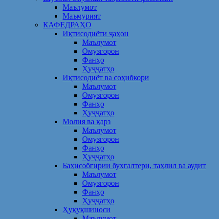
Маълумот
Маъмурият
КАФЕДРАҲО
Иқтисодиёти ҷаҳон
Маълумот
Омузгорон
Фанҳо
Ҳуҷҷатҳо
Иқтисодиёт ва соҳибкорӣ
Маълумот
Омузгорон
Фанҳо
Ҳуҷҷатҳо
Молия ва қарз
Маълумот
Омузгорон
Фанҳо
Ҳуҷҷатҳо
Баҳисобгирии бухгалтерӣ, таҳлил ва аудит
Маълумот
Омузгорон
Фанҳо
Ҳуҷҷатҳо
Ҳуқуқшиносӣ
Маълумот