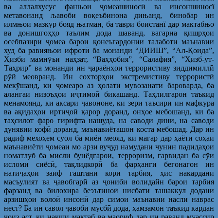
ва аллалхусус фанњои ҷомеашиносӣ ва инсоншиносї
метавонанд љавоби воқеъбинона дињанд, бинобар ин
илмњои мазкур бояд њатман, ба таври боистанї дар мактабњо
ва донишгоҳҳо таълим дода шаванд, вагарна қишрҳои
осебпазири ҷомеа барои қонеъгардонии талаботи маънавии
худ ба равияњои ифротӣ ба монанди “ДИИШ”, “Ал-Қоида”,
Ҳизби мамнӯъи наҳзат, “Ваҳҳобия”, “Салафия”, “Ҳизб-ут-
Таҳрир” ва монанди ин ҷараёнҳои террористиву зиддимиллӣ
рӯй меовранд. Ин сохторҳои экстремистиву террористӣ
мекӯшанд, ки ҷомеаро аз ҳолати мувозанатӣ бароварда, ба
алангаи низоъҳои иҷтимоӣ бикашанд. Таҳлилгарон таъкид
менамоянд, ки аксари ҷавононе, ки зери таъсири ин мафкура
ва ақидаҳои иртиҷоӣ қарор доранд, онҳое мебошанд, ки ба
таҳсилот фаро гирифта нашуда, на саводи динӣ, на саводи
дунявии кофӣ доранд, маънавиёташон коста мебошад. Дар ин
радиф мехоҳем суол ба миён меояд, ки магар дар ҳаёти соҳаи
маънавиёти ҷомеаи мо арзи вуҷуд намудани чунин падидаҳои
номатлуб ба мисли бунёдгароӣ, терроризм, гарвидан ба сӯи
исломи сиёсӣ, тақлидкорӣ ба фарҳанги бегонагон ин
натиҷаҳои заиф гаштани кори тарбия, ҳис накардани
масъулият ва ҷавобгарӣ аз ҷониби волидайн барои тарбия
фарзанд ва билохира беэътиноӣ нисбати ташаккул додани
арзишҳои волоӣ инсонӣ дар симои маънавии насли наврас
нест? Ба ин савол ҷавоби мусбӣ дода, ҳамзамон таъкид кардан
ҷоиз аст, ки нақши мактаб ва маориф дар ин раванд муассир