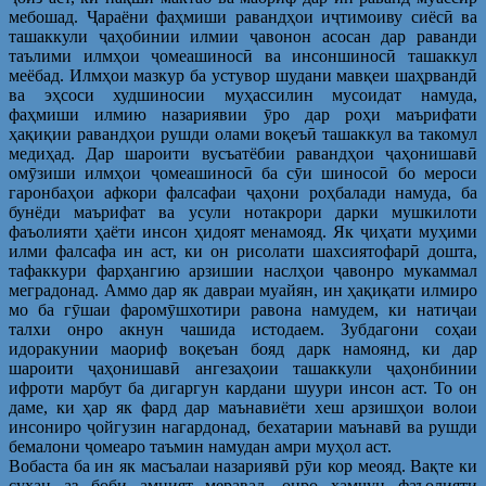
мебошад. Ҷараёни фаҳмиши равандҳои иҷтимоиву сиёсӣ ва
ташаккули ҷаҳобинии илмии ҷавонон асосан дар раванди
таълими илмҳои ҷомеашиносӣ ва инсоншиносӣ ташаккул
меёбад. Илмҳои мазкур ба устувор шудани мавқеи шаҳрвандӣ
ва эҳсоси худшиносии муҳассилин мусоидат намуда,
фаҳмиши илмию назариявии ӯро дар роҳи маърифати
ҳақиқии равандҳои рушди олами воқеъӣ ташаккул ва такомул
медиҳад. Дар шароити вусъатёбии равандҳои ҷаҳонишавӣ
омӯзиши илмҳои ҷомеашиносӣ ба сӯи шиносоӣ бо мероси
гаронбаҳои афкори фалсафаи ҷаҳони роҳбалади намуда, ба
бунёди маърифат ва усули нотакрори дарки мушкилоти
фаъолияти ҳаёти инсон ҳидоят менамояд. Як ҷиҳати муҳими
илми фалсафа ин аст, ки он рисолати шахсиятофарӣ дошта,
тафаккури фарҳангию арзишии наслҳои ҷавонро мукаммал
меградонад. Аммо дар як давраи муайян, ин ҳақиқати илмиро
мо ба гӯшаи фаромӯшхотири равона намудем, ки натиҷаи
талхи онро акнун чашида истодаем. Зубдагони соҳаи
идоракунии маориф воқеъан бояд дарк намоянд, ки дар
шароити ҷаҳонишавӣ ангезаҳоии ташаккули ҷаҳонбинии
ифроти марбут ба дигаргун кардани шуури инсон аст. То он
даме, ки ҳар як фард дар маънавиёти хеш арзишҳои волои
инсониро ҷойгузин нагардонад, бехатарии маънавӣ ва рушди
бемалони ҷомеаро таъмин намудан амри муҳол аст.
Вобаста ба ин як масъалаи назариявӣ рӯи кор меояд. Вақте ки
сухан аз боби амният меравад, онро ҳамчун фаъолияти