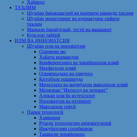
Хабарҳо
ТАЪЛИМ
Шуъбаи банақшагирӣ ва назорати раванди таълим
Шуъбаи мониторинг ва идоракунии сифати
таълим
Маркази бақайдгирӣ, тестӣ ва машварат
Курсҳои тайёрӣ
ИЛМ ВА ИННОВАТСИЯ
Шуъбаи илм ва инноватсия
Олимони мо
Ҳайати кормандон
Конференсияҳо ва чорабиниҳои илмӣ
Маҳфилҳои илмӣ
Олимпиадаҳо ва озмунҳо
Китобҳои нашршуда
Маҷаллаҳо ва маҷмӯаҳои мақолаҳои илмӣ
Моҳвораи “Иқтисод ва тиҷорат”
Алоқаи илм бо истеҳсолот
Инноватсия ва ихтироот
Мақолаҳои сиёсӣ
Парки технологӣ
Ҳамкорон
Рушди технологию инноватсионӣ
Инкубатсияи соҳибкорон
Ташкили чорабиниҳо