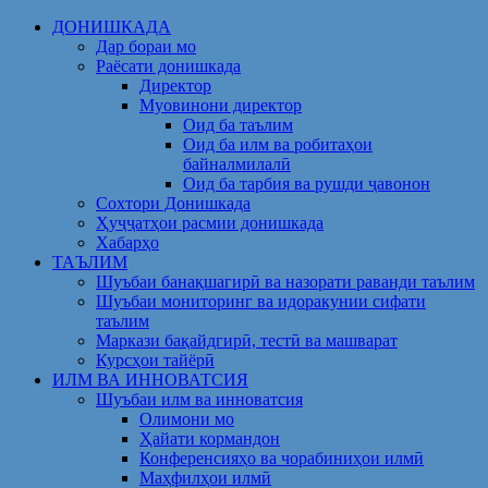
Skip
ДОНИШКАДА
to
Дар бораи мо
content
Раёсати донишкада
Директор
Муовинони директор
Оид ба таълим
Оид ба илм ва робитаҳои
байналмилалӣ
Оид ба тарбия ва рушди ҷавонон
Сохтори Донишкада
Ҳуҷҷатҳои расмии донишкада
Хабарҳо
ТАЪЛИМ
Шуъбаи банақшагирӣ ва назорати раванди таълим
Шуъбаи мониторинг ва идоракунии сифати
таълим
Маркази бақайдгирӣ, тестӣ ва машварат
Курсҳои тайёрӣ
ИЛМ ВА ИННОВАТСИЯ
Шуъбаи илм ва инноватсия
Олимони мо
Ҳайати кормандон
Конференсияҳо ва чорабиниҳои илмӣ
Маҳфилҳои илмӣ