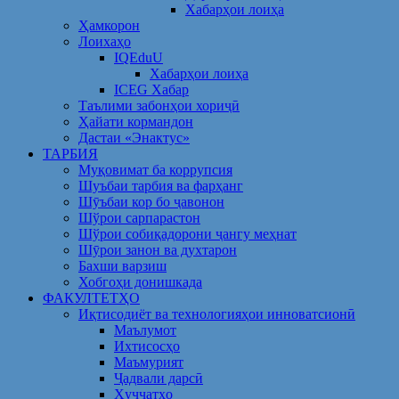
Хабарҳои лоиҳа
Ҳамкорон
Лоихаҳо
IQEduU
Хабарҳои лоиҳа
ICEG Хабар
Таълими забонҳои хориҷӣ
Ҳайати кормандон
Дастаи «Энактус»
ТАРБИЯ
Муқовимат ба коррупсия
Шуъбаи тарбия ва фарҳанг
Шӯъбаи кор бо ҷавонон
Шўрои сарпарастон
Шўрои собиқадорони ҷангу меҳнат
Шӯрои занон ва духтарон
Бахши варзиш
Хобгоҳи донишкада
ФАКУЛТЕТҲО
Иқтисодиёт ва технологияҳои инноватсионӣ
Маълумот
Ихтисосҳо
Маъмурият
Ҷадвали дарсӣ
Ҳуҷҷатҳо