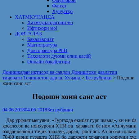
Омузгорон
Фанҳо
Ҳуҷҷатҳо
ХАТМКУНАНДА
Хатмкунандагони мо
Ифтихори мо!
ДОВТАЛАБ
Бакалавриат
Магистратура
Докторантура PhD
Таҳсилоти дуюми олии касбӣ
Онлайн бақайдгирӣ
Донишкадаи иқтисод ва савдои Донишгоҳи давлатии
тиҷорати Тоҷикистон дар ш. Хуҷанд
>
Без рубрики
>
Подоши
хоин санг аст
Подоши хоин санг аст
04.06.2018
04.06.2018
Без рубрики
Дар урфият мегуянд: «Гургзода оқибат гург шавад», ки ин ба
косалесон ва нонхурони ХНИ ва ҳаракати ба ном «Анҷумани
озодандешони тоҷик тааллуқ дорад, рост аст. Аз оғози солҳои
70-80 қарни гузашта ҲНИ бо дархости хоҷагони хориҷии худ