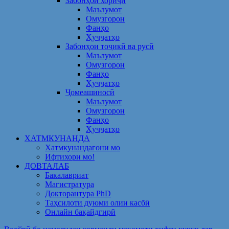
Забонҳои хориҷӣ
Маълумот
Омузгорон
Фанҳо
Ҳуҷҷатҳо
Забонҳои тоҷикӣ ва русӣ
Маълумот
Омузгорон
Фанҳо
Ҳуҷҷатҳо
Ҷомеашиносӣ
Маълумот
Омузгорон
Фанҳо
Ҳуҷҷатҳо
ХАТМКУНАНДА
Хатмкунандагони мо
Ифтихори мо!
ДОВТАЛАБ
Бакалавриат
Магистратура
Докторантура PhD
Таҳсилоти дуюми олии касбӣ
Онлайн бақайдгирӣ