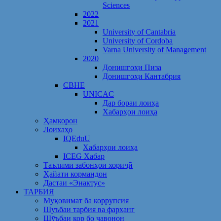
Sciences
2022
2021
University of Cantabria
University of Cordoba
Varna University of Management
2020
Донишгоҳи Пиза
Донишгоҳи Кантабрия
CBHE
UNICAC
Дар бораи лоиҳа
Хабарҳои лоиҳа
Ҳамкорон
Лоихаҳо
IQEduU
Хабарҳои лоиҳа
ICEG Хабар
Таълими забонҳои хориҷӣ
Ҳайати кормандон
Дастаи «Энактус»
ТАРБИЯ
Муқовимат ба коррупсия
Шуъбаи тарбия ва фарҳанг
Шӯъбаи кор бо ҷавонон