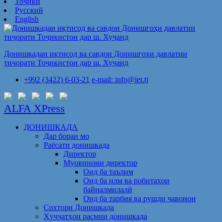
Тоҷикӣ
Русский
English
Донишкадаи иқтисод ва савдои Донишгоҳи давлатии
тиҷорати Тоҷикистон дар ш. Хуҷанд
+992 (3422) 6-03-21
e-mail: info@iet.tj
ALFA XPress
ДОНИШКАДА
Дар бораи мо
Раёсати донишкада
Директор
Муовинони директор
Оид ба таълим
Оид ба илм ва робитаҳои
байналмилалӣ
Оид ба тарбия ва рушди ҷавонон
Сохтори Донишкада
Ҳуҷҷатҳои расмии донишкада