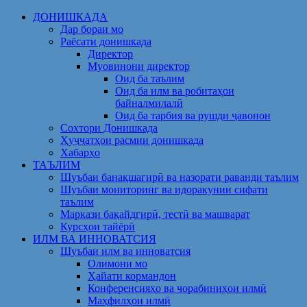
Skip
ДОНИШКАДА
to
Дар бораи мо
content
Раёсати донишкада
Директор
Муовинони директор
Оид ба таълим
Оид ба илм ва робитаҳои
байналмилалӣ
Оид ба тарбия ва рушди ҷавонон
Сохтори Донишкада
Ҳуҷҷатҳои расмии донишкада
Хабарҳо
ТАЪЛИМ
Шуъбаи банақшагирӣ ва назорати раванди таълим
Шуъбаи мониторинг ва идоракунии сифати
таълим
Маркази бақайдгирӣ, тестӣ ва машварат
Курсҳои тайёрӣ
ИЛМ ВА ИННОВАТСИЯ
Шуъбаи илм ва инноватсия
Олимони мо
Ҳайати кормандон
Конференсияҳо ва чорабиниҳои илмӣ
Маҳфилҳои илмӣ