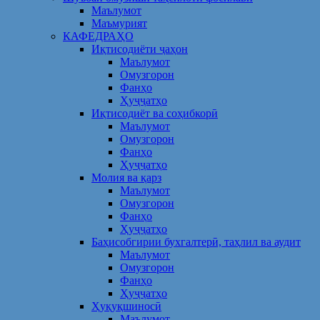
Маълумот
Маъмурият
КАФЕДРАҲО
Иқтисодиёти ҷаҳон
Маълумот
Омузгорон
Фанҳо
Ҳуҷҷатҳо
Иқтисодиёт ва соҳибкорӣ
Маълумот
Омузгорон
Фанҳо
Ҳуҷҷатҳо
Молия ва қарз
Маълумот
Омузгорон
Фанҳо
Ҳуҷҷатҳо
Баҳисобгирии бухгалтерӣ, таҳлил ва аудит
Маълумот
Омузгорон
Фанҳо
Ҳуҷҷатҳо
Ҳуқуқшиносӣ
Маълумот