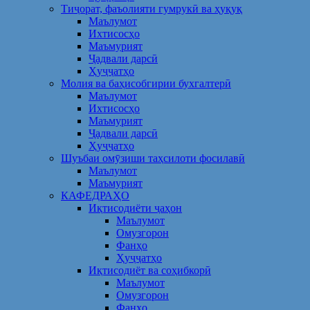
Тиҷорат, фаъолияти гумрукӣ ва ҳуқуқ
Маълумот
Ихтисосҳо
Маъмурият
Ҷадвали дарсӣ
Ҳуҷҷатҳо
Молия ва баҳисобгирии бухгалтерӣ
Маълумот
Ихтисосҳо
Маъмурият
Ҷадвали дарсӣ
Ҳуҷҷатҳо
Шуъбаи омӯзиши таҳсилоти фосилавӣ
Маълумот
Маъмурият
КАФЕДРАҲО
Иқтисодиёти ҷаҳон
Маълумот
Омузгорон
Фанҳо
Ҳуҷҷатҳо
Иқтисодиёт ва соҳибкорӣ
Маълумот
Омузгорон
Фанҳо