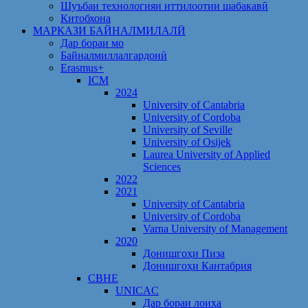
Шуъбаи технологияи иттилоотии шабакавӣ
Китобхона
МАРКАЗИ БАЙНАЛМИЛАЛӢ
Дар бораи мо
Байналмиллалгардонӣ
Erasmus+
ICM
2024
University of Cantabria
University of Cordoba
University of Seville
University of Osijek
Laurea University of Applied
Sciences
2022
2021
University of Cantabria
University of Cordoba
Varna University of Management
2020
Донишгоҳи Пиза
Донишгоҳи Кантабрия
CBHE
UNICAC
Дар бораи лоиҳа