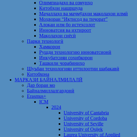
Олимпиадаҳо ва озмунҳо
Китобҳои нашршуда
Маҷаллаҳо ва маҷмӯаҳои мақолаҳои илмӣ
Моҳвораи “Иқтисод ва тиҷорат”
Алоқаи илм бо истеҳсолот
Инноватсия ва ихтироот
Мақолаҳои сиёсӣ
Парки технологӣ
Ҳамкорон
Рушди технологию инноватсионӣ
Инкубатсияи соҳибкорон
Ташкили чорабиниҳо
Шуъбаи технологияи иттилоотии шабакавӣ
Китобхона
МАРКАЗИ БАЙНАЛМИЛАЛӢ
Дар бораи мо
Байналмиллалгардонӣ
Erasmus+
ICM
2024
University of Cantabria
University of Cordoba
University of Seville
University of Osijek
Laurea University of Applied