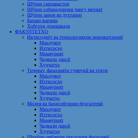
Шўрои сарпарастон
Шўрои собиқадорони ҷангу меҳнат
Шӯрои занон ва духтарон
Бахши варзиш
Хобгоҳи донишкада
ФАКУЛТЕТҲО
Иқтисодиёт ва технологияҳои инноватсионӣ
Маълумот
Ихтисосҳо
Маъмурият
Ҷадвали дарсӣ
Ҳуҷҷатҳо
Тиҷорат, фаъолияти гумрукӣ ва ҳуқуқ
Маълумот
Ихтисосҳо
Маъмурият
Ҷадвали дарсӣ
Ҳуҷҷатҳо
Молия ва баҳисобгирии бухгалтерӣ
Маълумот
Ихтисосҳо
Маъмурият
Ҷадвали дарсӣ
Ҳуҷҷатҳо
Шуъбаи омӯзиши таҳсилоти фосилавӣ