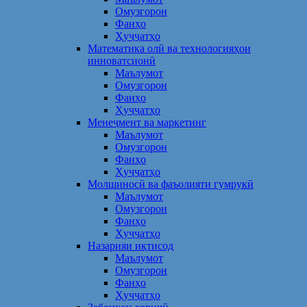
Омузгорон
Фанҳо
Ҳуҷҷатҳо
Математика олӣ ва технологияҳои
инноватсионӣ
Маълумот
Омузгорон
Фанҳо
Ҳуҷҷатҳо
Менеҷмент ва маркетинг
Маълумот
Омузгорон
Фанҳо
Ҳуҷҷатҳо
Молшиносӣ ва фаъолияти гумрукӣ
Маълумот
Омузгорон
Фанҳо
Ҳуҷҷатҳо
Назарияи иқтисод
Маълумот
Омузгорон
Фанҳо
Ҳуҷҷатҳо