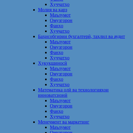
Ҳуҷҷатҳо
Молия ва қарз
Маълумот
Омузгорон
Фанҳо
Ҳуҷҷатҳо
Баҳисобгирии бухгалтерӣ, таҳлил ва аудит
Маълумот
Омузгорон
Фанҳо
Ҳуҷҷатҳо
Ҳуқуқшиносӣ
Маълумот
Омузгорон
Фанҳо
Ҳуҷҷатҳо
Математика олӣ ва технологияҳои
инноватсионӣ
Маълумот
Омузгорон
Фанҳо
Ҳуҷҷатҳо
Менеҷмент ва маркетинг
Маълумот
Омузгорон