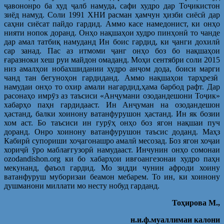
ҷавононро ба худ ҷалб намуда, сафи худро дар Тоҷикистон
зиёд намуд. Соли 1991 ХНИ расман ҳамчун ҳизби сиёсӣ дар
саҳни сиёсат пайдо гардид. Аммо касе намедонист, ки онҳо
нияти нопок доранд. Онҳо нақшаҳои худро пинҳонӣ то чанде
дар амал татбиқ намуданд Ин боис гардид, ки ҷанги дохилӣ
сар занад. Пас аз итмоми ҷанг онҳо боз бо нақшаҳои
ғаразноки хеш руи майдон омаданд. Моҳи сентябри соли 2015
низ амалҳои нобахшидании худро анҷом дода, боиси марги
чанд тан бегуноҳон гардиданд. Аммо нақшаҳои тарҳрезӣ
намудаи онҳо то охир амали нагардид,ҳама барбод рафт. Дар
расонаҳо имрӯз аз таъсиси «Анҷумани озодандешони Тоҷик»
хабарҳо паҳн гардидааст. Ин Анҷуман на озодандешон
ҳастанд, балки хоинону ватанфурушон ҳастанд. Ин як бозии
хом аст. Бо таъсиси ин гурӯҳ онҳо боз ягон нақшаи пуч
доранд. Онро хоинону ватанфурушон таъсис доданд. Маҳз
Кабирӣ супориши хоҷагонашро амалӣ месозад. Боз ягон хоҷаи
хориҷӣ ӯро маблағгузорӣ намудааст. Инчунин онҳо сомонаи
ozodandishon.org ки бо хабарҳои ивғоангезонаи худро паҳн
мекунанд, фаъол гардид. Мо зидди чунин афроди хоину
ватанфуруш муборизаи беамон мебарем. То ин, ки хоинону
душманони миллати мо несту нобуд гарданд.
Тоҳирова М
.,
н
.и.ф.муаллимаи калони