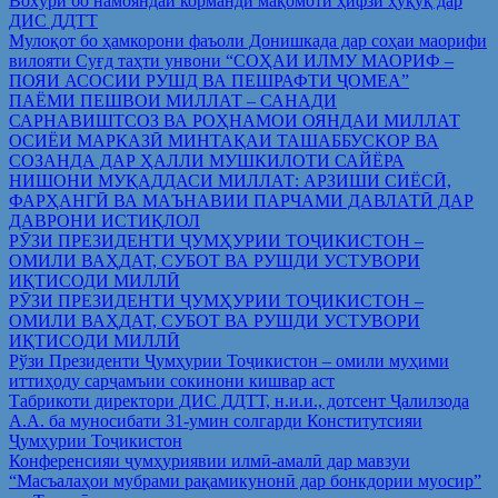
Вохўрӣ бо намояндаи корманди мақомоти ҳифзи ҳуқуқ дар
ДИС ДДТТ
Мулоқот бо ҳамкорони фаъоли Донишкада дар соҳаи маорифи
вилояти Суғд таҳти унвони “СОҲАИ ИЛМУ МАОРИФ –
ПОЯИ АСОСИИ РУШД ВА ПЕШРАФТИ ҶОМЕА”
ПАЁМИ ПЕШВОИ МИЛЛАТ – САНАДИ
САРНАВИШТСОЗ ВА РОҲНАМОИ ОЯНДАИ МИЛЛАТ
ОСИЁИ МАРКАЗӢ МИНТАҚАИ ТАШАББУСКОР ВА
СОЗАНДА ДАР ҲАЛЛИ МУШКИЛОТИ САЙЁРА
НИШОНИ МУҚАДДАСИ МИЛЛАТ: АРЗИШИ СИЁСӢ,
ФАРҲАНГӢ ВА МАЪНАВИИ ПАРЧАМИ ДАВЛАТӢ ДАР
ДАВРОНИ ИСТИҚЛОЛ
РӮЗИ ПРЕЗИДЕНТИ ҶУМҲУРИИ ТОҶИКИСТОН –
ОМИЛИ ВАҲДАТ, СУБОТ ВА РУШДИ УСТУВОРИ
ИҚТИСОДИ МИЛЛӢ
РӮЗИ ПРЕЗИДЕНТИ ҶУМҲУРИИ ТОҶИКИСТОН –
ОМИЛИ ВАҲДАТ, СУБОТ ВА РУШДИ УСТУВОРИ
ИҚТИСОДИ МИЛЛӢ
Рўзи Президенти Ҷумҳурии Тоҷикистон – омили муҳими
иттиҳоду сарҷамъии сокинони кишвар аст
Табрикоти директори ДИС ДДТТ, н.и.и., дотсент Ҷалилзода
А.А. ба муносибати 31-умин солгарди Конститутсияи
Ҷумҳурии Тоҷикистон
Конференсияи ҷумҳуриявии илмӣ-амалӣ дар мавзуи
“Масъалаҳои мубрами рақамикунонӣ дар бонкдории муосир”