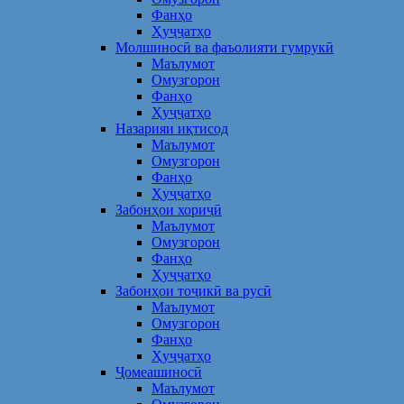
Фанҳо
Ҳуҷҷатҳо
Молшиносӣ ва фаъолияти гумрукӣ
Маълумот
Омузгорон
Фанҳо
Ҳуҷҷатҳо
Назарияи иқтисод
Маълумот
Омузгорон
Фанҳо
Ҳуҷҷатҳо
Забонҳои хориҷӣ
Маълумот
Омузгорон
Фанҳо
Ҳуҷҷатҳо
Забонҳои тоҷикӣ ва русӣ
Маълумот
Омузгорон
Фанҳо
Ҳуҷҷатҳо
Ҷомеашиносӣ
Маълумот