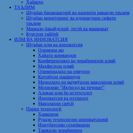
Хабарҳо
ТАЪЛИМ
Шуъбаи банақшагирӣ ва назорати раванди таълим
Шуъбаи мониторинг ва идоракунии сифати
таълим
Маркази бақайдгирӣ, тестӣ ва машварат
Курсҳои тайёрӣ
ИЛМ ВА ИННОВАТСИЯ
Шуъбаи илм ва инноватсия
Олимони мо
Ҳайати кормандон
Конференсияҳо ва чорабиниҳои илмӣ
Маҳфилҳои илмӣ
Олимпиадаҳо ва озмунҳо
Китобҳои нашршуда
Маҷаллаҳо ва маҷмӯаҳои мақолаҳои илмӣ
Моҳвораи “Иқтисод ва тиҷорат”
Алоқаи илм бо истеҳсолот
Инноватсия ва ихтироот
Мақолаҳои сиёсӣ
Парки технологӣ
Ҳамкорон
Рушди технологию инноватсионӣ
Инкубатсияи соҳибкорон
Ташкили чорабиниҳо