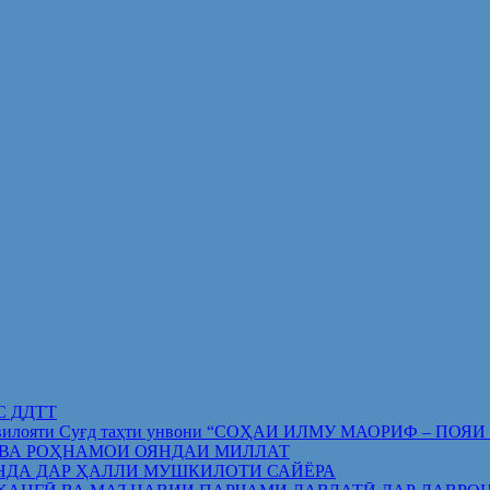
ИС ДДТТ
орифи вилояти Суғд таҳти унвони “СОҲАИ ИЛМУ МАОРИФ –
 ВА РОҲНАМОИ ОЯНДАИ МИЛЛАТ
НДА ДАР ҲАЛЛИ МУШКИЛОТИ САЙЁРА