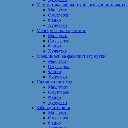
Математика олӣ ва технологияҳои инноватси
Маълумот
Омузгорон
Фанҳо
Ҳуҷҷатҳо
Менеҷмент ва маркетинг
Маълумот
Омузгорон
Фанҳо
Ҳуҷҷатҳо
Молшиносӣ ва фаъолияти гумрукӣ
Маълумот
Омузгорон
Фанҳо
Ҳуҷҷатҳо
Назарияи иқтисод
Маълумот
Омузгорон
Фанҳо
Ҳуҷҷатҳо
Забонҳои хориҷӣ
Маълумот
Омузгорон
Фанҳо