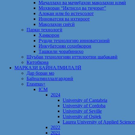
Маҷаллаҳо ва маҷмӯаҳои мақолаҳои илмӣ
Моҳвораи “Иқтисод ва тиҷорат”
Алоқаи илм бо истеҳсолот
Инноватсия ва ихтироот
Мақолаҳои сиёсӣ
Парки технологӣ
Ҳамкорон
Рушди технологию инноватсионӣ
Инкубатсияи соҳибкорон
Ташкили чорабиниҳо
Шуъбаи технологияи иттилоотии шабакавӣ
Китобхона
МАРКАЗИ БАЙНАЛМИЛАЛӢ
Дар бораи мо
Байналмиллалгардонӣ
Erasmus+
ICM
2024
University of Cantabria
University of Cordoba
University of Seville
University of Osijek
Laurea University of Applied Science
2022
2021