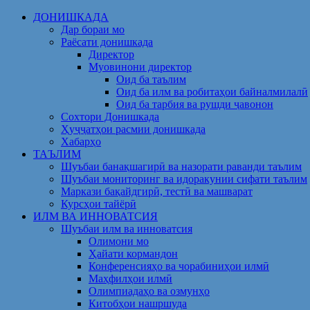
Skip
ДОНИШКАДА
to
Дар бораи мо
content
Раёсати донишкада
Директор
Муовинони директор
Оид ба таълим
Оид ба илм ва робитаҳои байналмилалӣ
Оид ба тарбия ва рушди ҷавонон
Сохтори Донишкада
Ҳуҷҷатҳои расмии донишкада
Хабарҳо
ТАЪЛИМ
Шуъбаи банақшагирӣ ва назорати раванди таълим
Шуъбаи мониторинг ва идоракунии сифати таълим
Маркази бақайдгирӣ, тестӣ ва машварат
Курсҳои тайёрӣ
ИЛМ ВА ИННОВАТСИЯ
Шуъбаи илм ва инноватсия
Олимони мо
Ҳайати кормандон
Конференсияҳо ва чорабиниҳои илмӣ
Маҳфилҳои илмӣ
Олимпиадаҳо ва озмунҳо
Китобҳои нашршуда