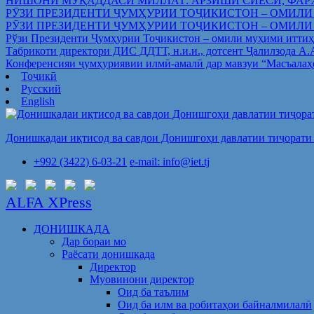
НИШОНИ МУҚАДДАСИ МИЛЛАТ: АРЗИШИ СИЁСӢ, ФАР
РӮЗИ ПРЕЗИДЕНТИ ҶУМҲУРИИ ТОҶИКИСТОН – ОМИЛИ
РӮЗИ ПРЕЗИДЕНТИ ҶУМҲУРИИ ТОҶИКИСТОН – ОМИЛИ
Рўзи Президенти Ҷумҳурии Тоҷикистон – омили муҳими иттиҳ
Табрикоти директори ДИС ДДТТ, н.и.и., дотсент Ҷалилзода А
Конференсияи ҷумҳуриявии илмӣ-амалӣ дар мавзуи “Масъалаҳ
Тоҷикӣ
Русский
English
Донишкадаи иқтисод ва савдои Донишгоҳи давлатии тиҷорати 
+992 (3422) 6-03-21
e-mail: info@iet.tj
ALFA XPress
ДОНИШКАДА
Дар бораи мо
Раёсати донишкада
Директор
Муовинони директор
Оид ба таълим
Оид ба илм ва робитаҳои байналмилалӣ