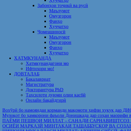
Ҳуҷҷатҳо
Забонҳои тоҷикӣ ва русӣ
Маълумот
Омузгорон
Фанҳо
Ҳуҷҷатҳо
Ҷомеашиносӣ
Маълумот
Омузгорон
Фанҳо
Ҳуҷҷатҳо
ХАТМКУНАНДА
Хатмкунандагони мо
Ифтихори мо!
ДОВТАЛАБ
Бакалавриат
Магистратура
Докторантура PhD
Таҳсилоти дуюми олии касбӣ
Онлайн бақайдгирӣ
Вохўрӣ бо намояндаи корманди мақомоти ҳифзи ҳуқуқ дар Д
Мулоқот бо ҳамкорони фаъоли Донишкада дар соҳаи ма
ПАЁМИ ПЕШВОИ МИЛЛАТ – САНАДИ САРНАВИШТСОЗ
ОСИЁИ МАРКАЗӢ МИНТАҚАИ ТАШАББУСКОР ВА СОЗА