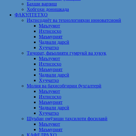
Бахши варзиш
Хобгоҳи донишкада
ФАКУЛТЕТҲО
Иқтисодиёт ва технологияҳои инноватсионӣ
Маълумот
Ихтисосҳо
Маъмурият
Ҷадвали дарсӣ
Ҳуҷҷатҳо
Тиҷорат, фаъолияти гумрукӣ ва ҳуқуқ
Маълумот
Ихтисосҳо
Маъмурият
Ҷадвали дарсӣ
Ҳуҷҷатҳо
Молия ва баҳисобгирии бухгалтерӣ
Маълумот
Ихтисосҳо
Маъмурият
Ҷадвали дарсӣ
Ҳуҷҷатҳо
Шуъбаи омӯзиши таҳсилоти фосилавӣ
Маълумот
Маъмурият
КАФЕДРАҲО