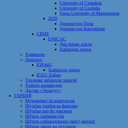
University of Cantabria
University of Cordoba
Varna University of Management
2020
Донишгоҳи Пиза
Донишгоҳи Кантабрия
CBHE
UNICAC
Дар бораи лоиҳа
Хабарҳои лоиҳа
Ҳамкорон
Лоихаҳо
IQEduU
Хабарҳои лоиҳа
ICEG Хабар
Таълими забонҳои хориҷӣ
Ҳайати кормандон
Дастаи «Энактус»
ТАРБИЯ
Муқовимат ба коррупсия
Шуъбаи тарбия ва фарҳанг
Шӯъбаи кор бо ҷавонон
Шўрои сарпарастон
Шўрои собиқадорони ҷангу меҳнат
Шӯрои занон ва духтарон