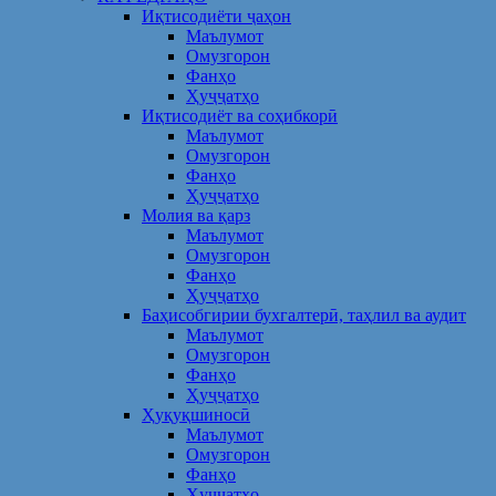
Иқтисодиёти ҷаҳон
Маълумот
Омузгорон
Фанҳо
Ҳуҷҷатҳо
Иқтисодиёт ва соҳибкорӣ
Маълумот
Омузгорон
Фанҳо
Ҳуҷҷатҳо
Молия ва қарз
Маълумот
Омузгорон
Фанҳо
Ҳуҷҷатҳо
Баҳисобгирии бухгалтерӣ, таҳлил ва аудит
Маълумот
Омузгорон
Фанҳо
Ҳуҷҷатҳо
Ҳуқуқшиносӣ
Маълумот
Омузгорон
Фанҳо
Ҳуҷҷатҳо