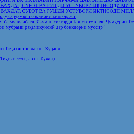
ҲАНГӢ ВА МАЪНАВИИ ПАРЧАМИ ДАВЛАТӢ ДАР ДАВРО
 ВАҲДАТ, СУБОТ ВА РУШДИ УСТУВОРИ ИҚТИСОДИ МИЛ
 ВАҲДАТ, СУБОТ ВА РУШДИ УСТУВОРИ ИҚТИСОДИ МИЛ
оду сарҷамъии сокинони кишвар аст
.А. ба муносибати 31-умин солгарди Конститутсияи Ҷумҳурии Т
ои мубрами рақамикунонӣ дар бонкдории муосир”
Тоҷикистон дар ш. Хуҷанд