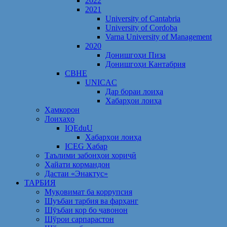
2022
2021
University of Cantabria
University of Cordoba
Varna University of Management
2020
Донишгоҳи Пиза
Донишгоҳи Кантабрия
CBHE
UNICAC
Дар бораи лоиҳа
Хабарҳои лоиҳа
Ҳамкорон
Лоихаҳо
IQEduU
Хабарҳои лоиҳа
ICEG Хабар
Таълими забонҳои хориҷӣ
Ҳайати кормандон
Дастаи «Энактус»
ТАРБИЯ
Муқовимат ба коррупсия
Шуъбаи тарбия ва фарҳанг
Шӯъбаи кор бо ҷавонон
Шўрои сарпарастон