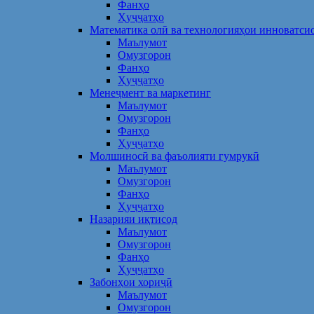
Фанҳо
Ҳуҷҷатҳо
Математика олӣ ва технологияҳои инноватси
Маълумот
Омузгорон
Фанҳо
Ҳуҷҷатҳо
Менеҷмент ва маркетинг
Маълумот
Омузгорон
Фанҳо
Ҳуҷҷатҳо
Молшиносӣ ва фаъолияти гумрукӣ
Маълумот
Омузгорон
Фанҳо
Ҳуҷҷатҳо
Назарияи иқтисод
Маълумот
Омузгорон
Фанҳо
Ҳуҷҷатҳо
Забонҳои хориҷӣ
Маълумот
Омузгорон