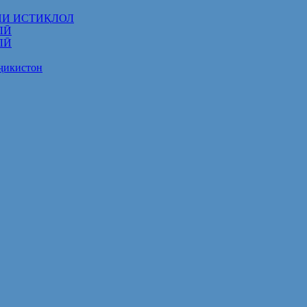
НИ ИСТИҚЛОЛ
ЛӢ
ЛӢ
оҷикистон