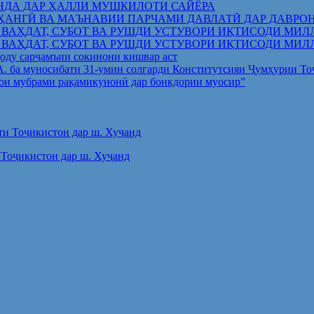
НДА ДАР ҲАЛЛИ МУШКИЛОТИ САЙЁРА
ҲАНГӢ ВА МАЪНАВИИ ПАРЧАМИ ДАВЛАТӢ ДАР ДАВРО
 ВАҲДАТ, СУБОТ ВА РУШДИ УСТУВОРИ ИҚТИСОДИ МИЛ
 ВАҲДАТ, СУБОТ ВА РУШДИ УСТУВОРИ ИҚТИСОДИ МИЛ
оду сарҷамъии сокинони кишвар аст
.А. ба муносибати 31-умин солгарди Конститутсияи Ҷумҳурии Т
ои мубрами рақамикунонӣ дар бонкдории муосир”
Тоҷикистон дар ш. Хуҷанд