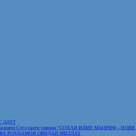
ИС ДДТТ
орифи вилояти Суғд таҳти унвони “СОҲАИ ИЛМУ МАОРИФ –
 ВА РОҲНАМОИ ОЯНДАИ МИЛЛАТ