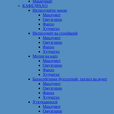
Маъмурият
КАФЕДРАҲО
Иқтисодиёти ҷаҳон
Маълумот
Омузгорон
Фанҳо
Ҳуҷҷатҳо
Иқтисодиёт ва соҳибкорӣ
Маълумот
Омузгорон
Фанҳо
Ҳуҷҷатҳо
Молия ва қарз
Маълумот
Омузгорон
Фанҳо
Ҳуҷҷатҳо
Баҳисобгирии бухгалтерӣ, таҳлил ва аудит
Маълумот
Омузгорон
Фанҳо
Ҳуҷҷатҳо
Ҳуқуқшиносӣ
Маълумот
Омузгорон