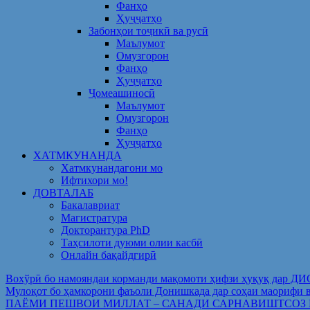
Фанҳо
Ҳуҷҷатҳо
Забонҳои тоҷикӣ ва русӣ
Маълумот
Омузгорон
Фанҳо
Ҳуҷҷатҳо
Ҷомеашиносӣ
Маълумот
Омузгорон
Фанҳо
Ҳуҷҷатҳо
ХАТМКУНАНДА
Хатмкунандагони мо
Ифтихори мо!
ДОВТАЛАБ
Бакалавриат
Магистратура
Докторантура PhD
Таҳсилоти дуюми олии касбӣ
Онлайн бақайдгирӣ
Вохўрӣ бо намояндаи корманди мақомоти ҳифзи ҳуқуқ дар Д
Мулоқот бо ҳамкорони фаъоли Донишкада дар соҳаи ма
ПАЁМИ ПЕШВОИ МИЛЛАТ – САНАДИ САРНАВИШТСОЗ