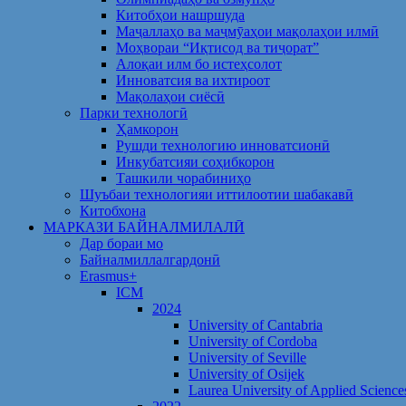
Китобҳои нашршуда
Маҷаллаҳо ва маҷмӯаҳои мақолаҳои илмӣ
Моҳвораи “Иқтисод ва тиҷорат”
Алоқаи илм бо истеҳсолот
Инноватсия ва ихтироот
Мақолаҳои сиёсӣ
Парки технологӣ
Ҳамкорон
Рушди технологию инноватсионӣ
Инкубатсияи соҳибкорон
Ташкили чорабиниҳо
Шуъбаи технологияи иттилоотии шабакавӣ
Китобхона
МАРКАЗИ БАЙНАЛМИЛАЛӢ
Дар бораи мо
Байналмиллалгардонӣ
Erasmus+
ICM
2024
University of Cantabria
University of Cordoba
University of Seville
University of Osijek
Laurea University of Applied Science