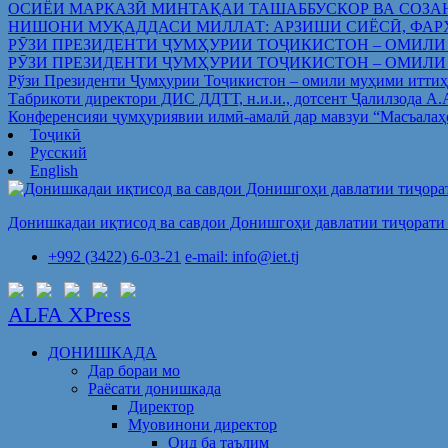
ОСИЁИ МАРКАЗӢ МИНТАҚАИ ТАШАББУСКОР ВА СОЗА
НИШОНИ МУҚАДДАСИ МИЛЛАТ: АРЗИШИ СИЁСӢ, ФАР
РӮЗИ ПРЕЗИДЕНТИ ҶУМҲУРИИ ТОҶИКИСТОН – ОМИЛИ
РӮЗИ ПРЕЗИДЕНТИ ҶУМҲУРИИ ТОҶИКИСТОН – ОМИЛИ
Рўзи Президенти Ҷумҳурии Тоҷикистон – омили муҳими иттиҳ
Табрикоти директори ДИС ДДТТ, н.и.и., дотсент Ҷалилзода А
Конференсияи ҷумҳуриявии илмӣ-амалӣ дар мавзуи “Масъалаҳ
Тоҷикӣ
Русский
English
Донишкадаи иқтисод ва савдои Донишгоҳи давлатии тиҷорати 
+992 (3422) 6-03-21
e-mail: info@iet.tj
ALFA XPress
ДОНИШКАДА
Дар бораи мо
Раёсати донишкада
Директор
Муовинони директор
Оид ба таълим