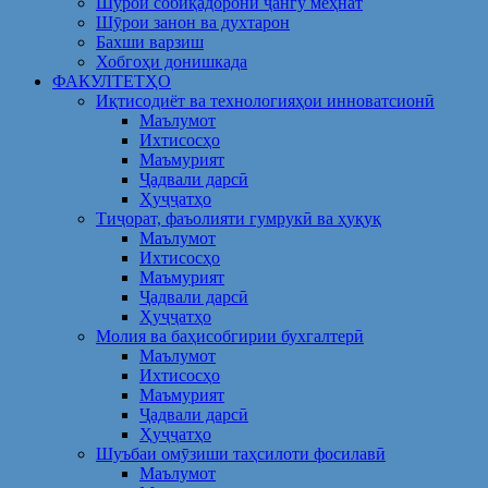
Шўрои собиқадорони ҷангу меҳнат
Шӯрои занон ва духтарон
Бахши варзиш
Хобгоҳи донишкада
ФАКУЛТЕТҲО
Иқтисодиёт ва технологияҳои инноватсионӣ
Маълумот
Ихтисосҳо
Маъмурият
Ҷадвали дарсӣ
Ҳуҷҷатҳо
Тиҷорат, фаъолияти гумрукӣ ва ҳуқуқ
Маълумот
Ихтисосҳо
Маъмурият
Ҷадвали дарсӣ
Ҳуҷҷатҳо
Молия ва баҳисобгирии бухгалтерӣ
Маълумот
Ихтисосҳо
Маъмурият
Ҷадвали дарсӣ
Ҳуҷҷатҳо
Шуъбаи омӯзиши таҳсилоти фосилавӣ
Маълумот