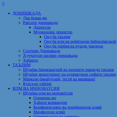
Skip
to
ДОНИШКАДА
content
Дар бораи мо
Раёсати донишкада
Директор
Муовинони директор
Оид ба таълим
Оид ба илм ва робитаҳои байналмилалӣ
Оид ба тарбия ва рушди ҷавонон
Сохтори Донишкада
Ҳуҷҷатҳои расмии донишкада
Хабарҳо
ТАЪЛИМ
Шуъбаи банақшагирӣ ва назорати раванди таълим
Шуъбаи мониторинг ва идоракунии сифати таълим
Маркази бақайдгирӣ, тестӣ ва машварат
Курсҳои тайёрӣ
ИЛМ ВА ИННОВАТСИЯ
Шуъбаи илм ва инноватсия
Олимони мо
Ҳайати кормандон
Конференсияҳо ва чорабиниҳои илмӣ
Маҳфилҳои илмӣ
Олимпиадаҳо ва озмунҳо