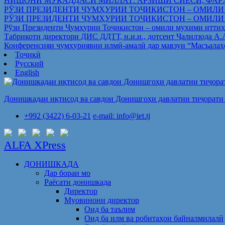
НИШОНИ МУҚАДДАСИ МИЛЛАТ: АРЗИШИ СИЁСӢ, ФАР
РӮЗИ ПРЕЗИДЕНТИ ҶУМҲУРИИ ТОҶИКИСТОН – ОМИЛИ
РӮЗИ ПРЕЗИДЕНТИ ҶУМҲУРИИ ТОҶИКИСТОН – ОМИЛИ
Рўзи Президенти Ҷумҳурии Тоҷикистон – омили муҳими иттиҳ
Табрикоти директори ДИС ДДТТ, н.и.и., дотсент Ҷалилзода А
Конференсияи ҷумҳуриявии илмӣ-амалӣ дар мавзуи “Масъалаҳ
Тоҷикӣ
Русский
English
Донишкадаи иқтисод ва савдои Донишгоҳи давлатии тиҷорати 
+992 (3422) 6-03-21
e-mail: info@iet.tj
ALFA XPress
ДОНИШКАДА
Дар бораи мо
Раёсати донишкада
Директор
Муовинони директор
Оид ба таълим
Оид ба илм ва робитаҳои байналмилалӣ