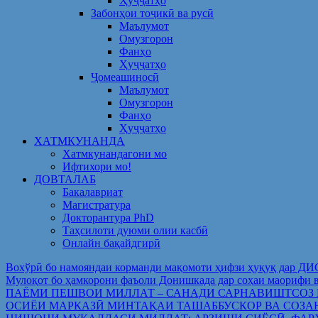
Ҳуҷҷатҳо
Забонҳои тоҷикӣ ва русӣ
Маълумот
Омузгорон
Фанҳо
Ҳуҷҷатҳо
Ҷомеашиносӣ
Маълумот
Омузгорон
Фанҳо
Ҳуҷҷатҳо
ХАТМКУНАНДА
Хатмкунандагони мо
Ифтихори мо!
ДОВТАЛАБ
Бакалавриат
Магистратура
Докторантура PhD
Таҳсилоти дуюми олии касбӣ
Онлайн бақайдгирӣ
Вохўрӣ бо намояндаи корманди мақомоти ҳифзи ҳуқуқ дар Д
Мулоқот бо ҳамкорони фаъоли Донишкада дар соҳаи ма
ПАЁМИ ПЕШВОИ МИЛЛАТ – САНАДИ САРНАВИШТСОЗ
ОСИЁИ МАРКАЗӢ МИНТАҚАИ ТАШАББУСКОР ВА СОЗА