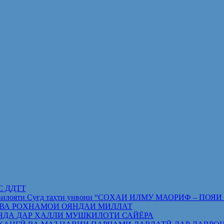
ИС ДДТТ
орифи вилояти Суғд таҳти унвони “СОҲАИ ИЛМУ МАОРИФ –
 ВА РОҲНАМОИ ОЯНДАИ МИЛЛАТ
НДА ДАР ҲАЛЛИ МУШКИЛОТИ САЙЁРА