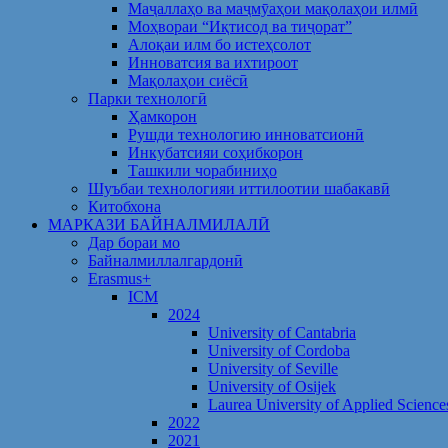
Маҷаллаҳо ва маҷмӯаҳои мақолаҳои илмӣ
Моҳвораи “Иқтисод ва тиҷорат”
Алоқаи илм бо истеҳсолот
Инноватсия ва ихтироот
Мақолаҳои сиёсӣ
Парки технологӣ
Ҳамкорон
Рушди технологию инноватсионӣ
Инкубатсияи соҳибкорон
Ташкили чорабиниҳо
Шуъбаи технологияи иттилоотии шабакавӣ
Китобхона
МАРКАЗИ БАЙНАЛМИЛАЛӢ
Дар бораи мо
Байналмиллалгардонӣ
Erasmus+
ICM
2024
University of Cantabria
University of Cordoba
University of Seville
University of Osijek
Laurea University of Applied Science
2022
2021