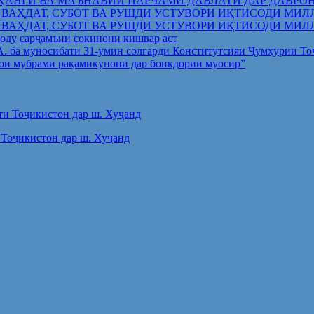
ҲАНГӢ ВА МАЪНАВИИ ПАРЧАМИ ДАВЛАТӢ ДАР ДАВРО
 ВАҲДАТ, СУБОТ ВА РУШДИ УСТУВОРИ ИҚТИСОДИ МИЛ
 ВАҲДАТ, СУБОТ ВА РУШДИ УСТУВОРИ ИҚТИСОДИ МИЛ
оду сарҷамъии сокинони кишвар аст
.А. ба муносибати 31-умин солгарди Конститутсияи Ҷумҳурии Т
ои мубрами рақамикунонӣ дар бонкдории муосир”
Тоҷикистон дар ш. Хуҷанд