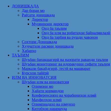
Skip
ДОНИШКАДА
to
Дар бораи мо
content
Раёсати донишкада
Директор
Муовинони директор
Оид ба таълим
Оид ба илм ва робитаҳои байналмилалӣ
Оид ба тарбия ва рушди ҷавонон
Сохтори Донишкада
Ҳуҷҷатҳои расмии донишкада
Хабарҳо
ТАЪЛИМ
Шуъбаи банақшагирӣ ва назорати раванди таълим
Шуъбаи мониторинг ва идоракунии сифати таълим
Маркази бақайдгирӣ, тестӣ ва машварат
Курсҳои тайёрӣ
ИЛМ ВА ИННОВАТСИЯ
Шуъбаи илм ва инноватсия
Олимони мо
Ҳайати кормандон
Конференсияҳо ва чорабиниҳои илмӣ
Маҳфилҳои илмӣ
Олимпиадаҳо ва озмунҳо
Китобҳои нашршуда