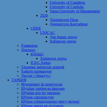
University of Cantabria
University of Cordoba
Varna University of Management
2020
Донишгоҳи Пиза
Донишгоҳи Кантабрия
CBHE
UNICAC
Дар бораи лоиҳа
Хабарҳои лоиҳа
Ҳамкорон
Лоихаҳо
IQEduU
Хабарҳои лоиҳа
ICEG Хабар
Таълими забонҳои хориҷӣ
Ҳайати кормандон
Дастаи «Энактус»
ТАРБИЯ
Муқовимат ба коррупсия
Шуъбаи тарбия ва фарҳанг
Шӯъбаи кор бо ҷавонон
Шўрои сарпарастон
Шўрои собиқадорони ҷангу меҳнат
Шӯрои занон ва духтарон