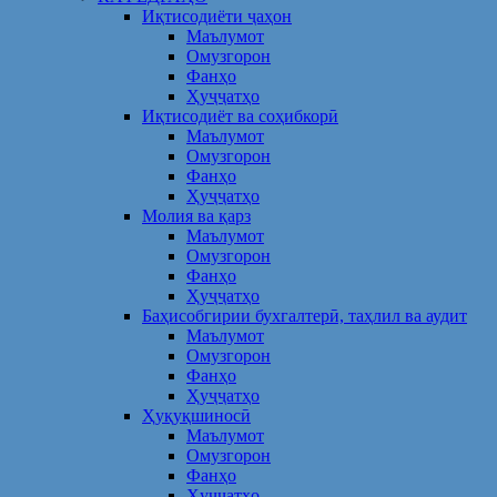
Иқтисодиёти ҷаҳон
Маълумот
Омузгорон
Фанҳо
Ҳуҷҷатҳо
Иқтисодиёт ва соҳибкорӣ
Маълумот
Омузгорон
Фанҳо
Ҳуҷҷатҳо
Молия ва қарз
Маълумот
Омузгорон
Фанҳо
Ҳуҷҷатҳо
Баҳисобгирии бухгалтерӣ, таҳлил ва аудит
Маълумот
Омузгорон
Фанҳо
Ҳуҷҷатҳо
Ҳуқуқшиносӣ
Маълумот
Омузгорон
Фанҳо
Ҳуҷҷатҳо