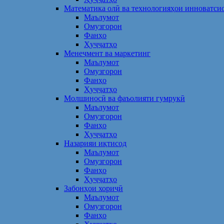
Математика олӣ ва технологияҳои инноватси
Маълумот
Омузгорон
Фанҳо
Ҳуҷҷатҳо
Менеҷмент ва маркетинг
Маълумот
Омузгорон
Фанҳо
Ҳуҷҷатҳо
Молшиносӣ ва фаъолияти гумрукӣ
Маълумот
Омузгорон
Фанҳо
Ҳуҷҷатҳо
Назарияи иқтисод
Маълумот
Омузгорон
Фанҳо
Ҳуҷҷатҳо
Забонҳои хориҷӣ
Маълумот
Омузгорон
Фанҳо