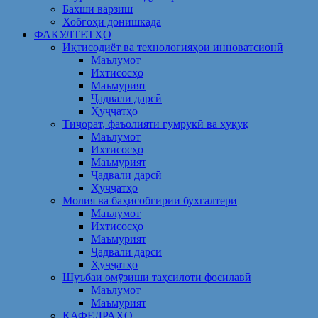
Бахши варзиш
Хобгоҳи донишкада
ФАКУЛТЕТҲО
Иқтисодиёт ва технологияҳои инноватсионӣ
Маълумот
Ихтисосҳо
Маъмурият
Ҷадвали дарсӣ
Ҳуҷҷатҳо
Тиҷорат, фаъолияти гумрукӣ ва ҳуқуқ
Маълумот
Ихтисосҳо
Маъмурият
Ҷадвали дарсӣ
Ҳуҷҷатҳо
Молия ва баҳисобгирии бухгалтерӣ
Маълумот
Ихтисосҳо
Маъмурият
Ҷадвали дарсӣ
Ҳуҷҷатҳо
Шуъбаи омӯзиши таҳсилоти фосилавӣ
Маълумот
Маъмурият
КАФЕДРАҲО