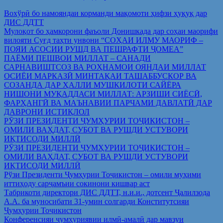
Вохўрӣ бо намояндаи корманди мақомоти ҳифзи ҳуқуқ дар
ДИС ДДТТ
Мулоқот бо ҳамкорони фаъоли Донишкада дар соҳаи маорифи
вилояти Суғд таҳти унвони “СОҲАИ ИЛМУ МАОРИФ –
ПОЯИ АСОСИИ РУШД ВА ПЕШРАФТИ ҶОМЕА”
ПАЁМИ ПЕШВОИ МИЛЛАТ – САНАДИ
САРНАВИШТСОЗ ВА РОҲНАМОИ ОЯНДАИ МИЛЛАТ
ОСИЁИ МАРКАЗӢ МИНТАҚАИ ТАШАББУСКОР ВА
СОЗАНДА ДАР ҲАЛЛИ МУШКИЛОТИ САЙЁРА
НИШОНИ МУҚАДДАСИ МИЛЛАТ: АРЗИШИ СИЁСӢ,
ФАРҲАНГӢ ВА МАЪНАВИИ ПАРЧАМИ ДАВЛАТӢ ДАР
ДАВРОНИ ИСТИҚЛОЛ
РӮЗИ ПРЕЗИДЕНТИ ҶУМҲУРИИ ТОҶИКИСТОН –
ОМИЛИ ВАҲДАТ, СУБОТ ВА РУШДИ УСТУВОРИ
ИҚТИСОДИ МИЛЛӢ
РӮЗИ ПРЕЗИДЕНТИ ҶУМҲУРИИ ТОҶИКИСТОН –
ОМИЛИ ВАҲДАТ, СУБОТ ВА РУШДИ УСТУВОРИ
ИҚТИСОДИ МИЛЛӢ
Рўзи Президенти Ҷумҳурии Тоҷикистон – омили муҳими
иттиҳоду сарҷамъии сокинони кишвар аст
Табрикоти директори ДИС ДДТТ, н.и.и., дотсент Ҷалилзода
А.А. ба муносибати 31-умин солгарди Конститутсияи
Ҷумҳурии Тоҷикистон
Конференсияи ҷумҳуриявии илмӣ-амалӣ дар мавзуи