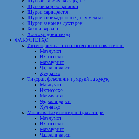
Шуъбаи тарбия ва фарҳанг
Шӯъбаи кор бо ҷавонон
Шўрои сарпарастон
Шўрои собиқадорони ҷангу меҳнат
Шӯрои занон ва духтарон
Бахши варзиш
Хобгоҳи донишкада
ФАКУЛТЕТҲО
Иқтисодиёт ва технологияҳои инноватсионӣ
Маълумот
Ихтисосҳо
Маъмурият
Ҷадвали дарсӣ
Ҳуҷҷатҳо
Тиҷорат, фаъолияти гумрукӣ ва ҳуқуқ
Маълумот
Ихтисосҳо
Маъмурият
Ҷадвали дарсӣ
Ҳуҷҷатҳо
Молия ва баҳисобгирии бухгалтерӣ
Маълумот
Ихтисосҳо
Маъмурият
Ҷадвали дарсӣ