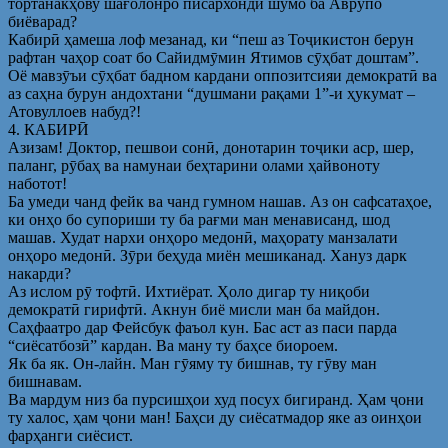
тортанакҳову шағолонро писархонди шумо ба Аврупо
биёварад?
Кабирӣ ҳамеша лоф мезанад, ки “пеш аз Тоҷикистон берун
рафтан чаҳор соат бо Сайидмӯмин Ятимов сӯҳбат доштам”.
Оё мавзӯъи сӯҳбат бадном кардани оппозитсияи демократӣ ва
аз саҳна бурун андохтани “душмани рақами 1”-и ҳукумат –
Атовуллоев набуд?!
4. КАБИРӢ
Азизам! Доктор, пешвои сонӣ, донотарин тоҷики аср, шер,
паланг, рӯбаҳ ва намунаи беҳтарини олами ҳайвоноту
наботот!
Ба умеди чанд фейк ва чанд гумном нашав. Аз он сафсатаҳое,
ки онҳо бо супориши ту ба рағми ман менависанд, шод
машав. Худат нархи онҳоро медонӣ, маҳорату манзалати
онҳоро медонӣ. Зӯри беҳуда миён мешиканад. Хануз дарк
накарди?
Аз ислом рӯ тофтӣ. Ихтиёрат. Ҳоло дигар ту ниқоби
демократӣ гирифтӣ. Акнун биё мисли ман ба майдон.
Саҳфаатро дар Фейсбук фаъол кун. Бас аст аз паси парда
“сиёсатбозӣ” кардан. Ва ману ту баҳсе биороем.
Як ба як. Он-лайн. Ман гӯяму ту бишнав, ту гӯву ман
бишнавам.
Ва мардум низ ба пурсишҳои худ посух бигиранд. Ҳам ҷони
ту халос, ҳам ҷони ман! Баҳси ду сиёсатмадор яке аз оинҳои
фарҳанги сиёсист.