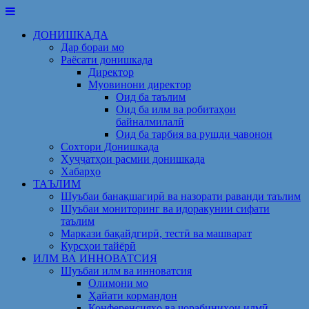
Skip
to
ДОНИШКАДА
content
Дар бораи мо
Раёсати донишкада
Директор
Муовинони директор
Оид ба таълим
Оид ба илм ва робитаҳои
байналмилалӣ
Оид ба тарбия ва рушди ҷавонон
Сохтори Донишкада
Ҳуҷҷатҳои расмии донишкада
Хабарҳо
ТАЪЛИМ
Шуъбаи банақшагирӣ ва назорати раванди таълим
Шуъбаи мониторинг ва идоракунии сифати
таълим
Маркази бақайдгирӣ, тестӣ ва машварат
Курсҳои тайёрӣ
ИЛМ ВА ИННОВАТСИЯ
Шуъбаи илм ва инноватсия
Олимони мо
Ҳайати кормандон
Конференсияҳо ва чорабиниҳои илмӣ