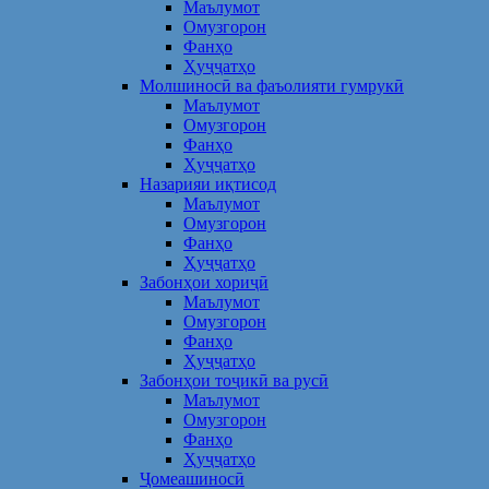
Маълумот
Омузгорон
Фанҳо
Ҳуҷҷатҳо
Молшиносӣ ва фаъолияти гумрукӣ
Маълумот
Омузгорон
Фанҳо
Ҳуҷҷатҳо
Назарияи иқтисод
Маълумот
Омузгорон
Фанҳо
Ҳуҷҷатҳо
Забонҳои хориҷӣ
Маълумот
Омузгорон
Фанҳо
Ҳуҷҷатҳо
Забонҳои тоҷикӣ ва русӣ
Маълумот
Омузгорон
Фанҳо
Ҳуҷҷатҳо
Ҷомеашиносӣ