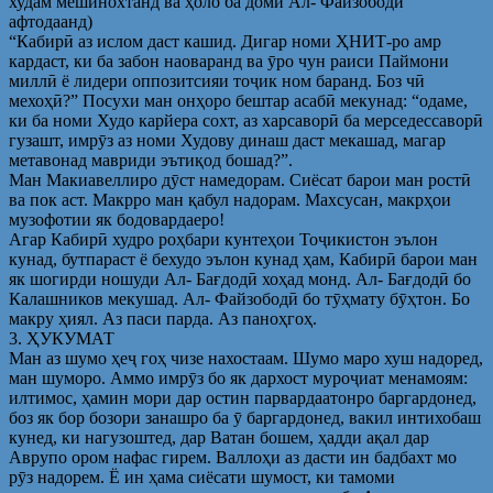
худам мешинохтанд ва ҳоло ба доми Ал- Файзободӣ
афтодаанд)
“Кабирӣ аз ислом даст кашид. Дигар номи ҲНИТ-ро амр
кардаст, ки ба забон наоваранд ва ӯро чун раиси Паймони
миллӣ ё лидери оппозитсияи тоҷик ном баранд. Боз чӣ
мехоҳӣ?” Посухи ман онҳоро бештар асабӣ мекунад: “одаме,
ки ба номи Худо карйера сохт, аз харсаворӣ ба мерседессаворӣ
гузашт, имрӯз аз номи Худову динаш даст мекашад, магар
метавонад мавриди эътиқод бошад?”.
Ман Макиавеллиро дӯст намедорам. Сиёсат барои ман ростӣ
ва пок аст. Макрро ман қабул надорам. Махсусан, макрҳои
музофотии як бодовардаеро!
Агар Кабирӣ худро роҳбари кунтеҳои Тоҷикистон эълон
кунад, бутпараст ё бехудо эълон кунад ҳам, Кабирӣ барои ман
як шогирди ношуди Ал- Бағдодӣ хоҳад монд. Ал- Бағдодӣ бо
Калашников мекушад. Ал- Файзободӣ бо тӯҳмату бӯҳтон. Бо
макру ҳиял. Аз паси парда. Аз паноҳгоҳ.
3. ҲУКУМАТ
Ман аз шумо ҳеҷ гоҳ чизе нахостаам. Шумо маро хуш надоред,
ман шуморо. Аммо имрӯз бо як дархост муроҷиат менамоям:
илтимос, ҳамин мори дар остин парвардаатонро баргардонед,
боз як бор бозори занашро ба ӯ баргардонед, вакил интихобаш
кунед, ки нагузоштед, дар Ватан бошем, ҳадди ақал дар
Аврупо ором нафас гирем. Валлоҳи аз дасти ин бадбахт мо
рӯз надорем. Ё ин ҳама сиёсати шумост, ки тамоми