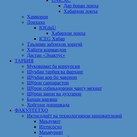
UNICAC
Дар бораи лоиҳа
Хабарҳои лоиҳа
Ҳамкорон
Лоихаҳо
IQEduU
Хабарҳои лоиҳа
ICEG Хабар
Таълими забонҳои хориҷӣ
Ҳайати кормандон
Дастаи «Энактус»
ТАРБИЯ
Муқовимат ба коррупсия
Шуъбаи тарбия ва фарҳанг
Шӯъбаи кор бо ҷавонон
Шўрои сарпарастон
Шўрои собиқадорони ҷангу меҳнат
Шӯрои занон ва духтарон
Бахши варзиш
Хобгоҳи донишкада
ФАКУЛТЕТҲО
Иқтисодиёт ва технологияҳои инноватсионӣ
Маълумот
Ихтисосҳо
Маъмурият