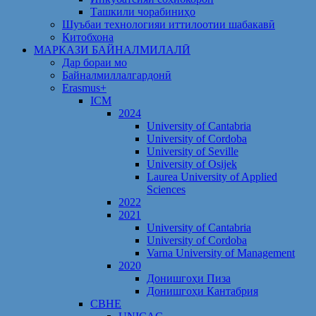
Ташкили чорабиниҳо
Шуъбаи технологияи иттилоотии шабакавӣ
Китобхона
МАРКАЗИ БАЙНАЛМИЛАЛӢ
Дар бораи мо
Байналмиллалгардонӣ
Erasmus+
ICM
2024
University of Cantabria
University of Cordoba
University of Seville
University of Osijek
Laurea University of Applied
Sciences
2022
2021
University of Cantabria
University of Cordoba
Varna University of Management
2020
Донишгоҳи Пиза
Донишгоҳи Кантабрия
CBHE