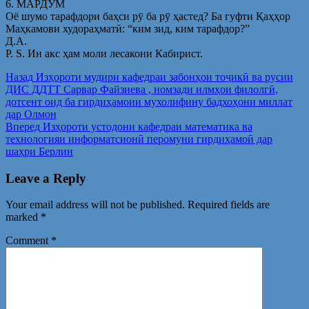
6. МАРДУМ
Оё шумо тарафдори баҳси рӯ ба рӯ ҳастед? Ба гуфти Қаҳҳор
Маҳкамови худораҳматӣ: “ким зид, ким тарафдор?”
Д.А.
P. S. Ин акс ҳам моли лесакони Кабирист.
Post
Предыдущая
Назад
Изҳороти мудири кафедраи забонҳои тоҷикӣ ва русии
запись:
ДИС ДДТТ Сарвар Файзиева , номзади илмҳои филолгӣ,
navigation
дотсент оид ба гирдиҳамоии мухолифину бадхоҳони миллат
дар Олмон
Следующая
Вперед
Изҳороти устодони кафедраи математика ва
запись:
технологияи информатсионӣ перомуни гирдиҳамоӣ дар
шаҳри Берлин
Leave a Reply
Your email address will not be published.
Required fields are
marked
*
Comment
*