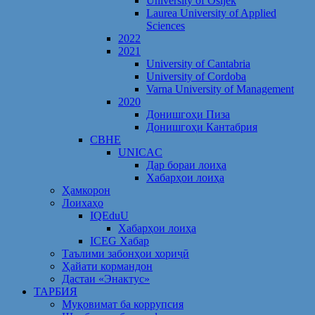
University of Osijek
Laurea University of Applied
Sciences
2022
2021
University of Cantabria
University of Cordoba
Varna University of Management
2020
Донишгоҳи Пиза
Донишгоҳи Кантабрия
CBHE
UNICAC
Дар бораи лоиҳа
Хабарҳои лоиҳа
Ҳамкорон
Лоихаҳо
IQEduU
Хабарҳои лоиҳа
ICEG Хабар
Таълими забонҳои хориҷӣ
Ҳайати кормандон
Дастаи «Энактус»
ТАРБИЯ
Муқовимат ба коррупсия