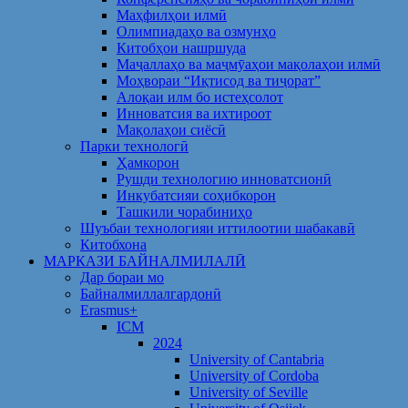
Маҳфилҳои илмӣ
Олимпиадаҳо ва озмунҳо
Китобҳои нашршуда
Маҷаллаҳо ва маҷмӯаҳои мақолаҳои илмӣ
Моҳвораи “Иқтисод ва тиҷорат”
Алоқаи илм бо истеҳсолот
Инноватсия ва ихтироот
Мақолаҳои сиёсӣ
Парки технологӣ
Ҳамкорон
Рушди технологию инноватсионӣ
Инкубатсияи соҳибкорон
Ташкили чорабиниҳо
Шуъбаи технологияи иттилоотии шабакавӣ
Китобхона
МАРКАЗИ БАЙНАЛМИЛАЛӢ
Дар бораи мо
Байналмиллалгардонӣ
Erasmus+
ICM
2024
University of Cantabria
University of Cordoba
University of Seville