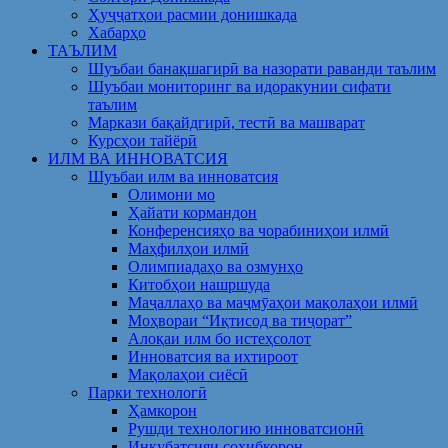
Ҳуҷҷатҳои расмии донишкада
Хабарҳо
ТАЪЛИМ
Шуъбаи банақшагирӣ ва назорати раванди таълим
Шуъбаи мониторинг ва идоракунии сифати
таълим
Маркази бақайдгирӣ, тестӣ ва машварат
Курсҳои тайёрӣ
ИЛМ ВА ИННОВАТСИЯ
Шуъбаи илм ва инноватсия
Олимони мо
Ҳайати кормандон
Конференсияҳо ва чорабиниҳои илмӣ
Маҳфилҳои илмӣ
Олимпиадаҳо ва озмунҳо
Китобҳои нашршуда
Маҷаллаҳо ва маҷмӯаҳои мақолаҳои илмӣ
Моҳвораи “Иқтисод ва тиҷорат”
Алоқаи илм бо истеҳсолот
Инноватсия ва ихтироот
Мақолаҳои сиёсӣ
Парки технологӣ
Ҳамкорон
Рушди технологию инноватсионӣ
Инкубатсияи соҳибкорон