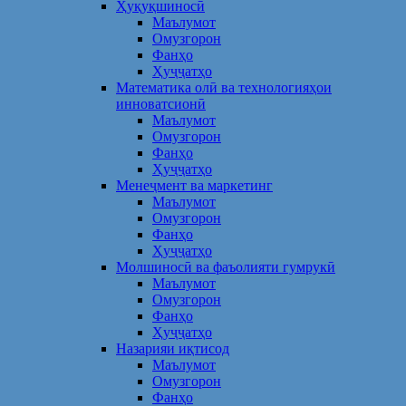
Ҳуқуқшиносӣ
Маълумот
Омузгорон
Фанҳо
Ҳуҷҷатҳо
Математика олӣ ва технологияҳои
инноватсионӣ
Маълумот
Омузгорон
Фанҳо
Ҳуҷҷатҳо
Менеҷмент ва маркетинг
Маълумот
Омузгорон
Фанҳо
Ҳуҷҷатҳо
Молшиносӣ ва фаъолияти гумрукӣ
Маълумот
Омузгорон
Фанҳо
Ҳуҷҷатҳо
Назарияи иқтисод
Маълумот
Омузгорон
Фанҳо