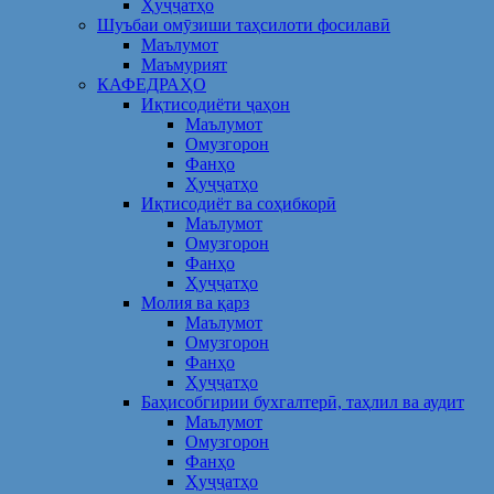
Ҳуҷҷатҳо
Шуъбаи омӯзиши таҳсилоти фосилавӣ
Маълумот
Маъмурият
КАФЕДРАҲО
Иқтисодиёти ҷаҳон
Маълумот
Омузгорон
Фанҳо
Ҳуҷҷатҳо
Иқтисодиёт ва соҳибкорӣ
Маълумот
Омузгорон
Фанҳо
Ҳуҷҷатҳо
Молия ва қарз
Маълумот
Омузгорон
Фанҳо
Ҳуҷҷатҳо
Баҳисобгирии бухгалтерӣ, таҳлил ва аудит
Маълумот
Омузгорон
Фанҳо
Ҳуҷҷатҳо