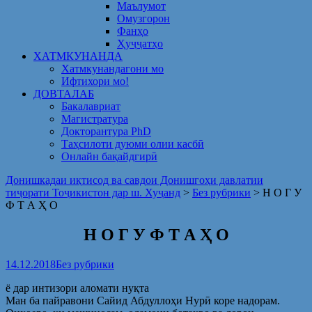
Маълумот
Омузгорон
Фанҳо
Ҳуҷҷатҳо
ХАТМКУНАНДА
Хатмкунандагони мо
Ифтихори мо!
ДОВТАЛАБ
Бакалавриат
Магистратура
Докторантура PhD
Таҳсилоти дуюми олии касбӣ
Онлайн бақайдгирӣ
Донишкадаи иқтисод ва савдои Донишгоҳи давлатии
тиҷорати Тоҷикистон дар ш. Хуҷанд
>
Без рубрики
>
Н О Г У
Ф Т А Ҳ О
Н О Г У Ф Т А Ҳ О
14.12.2018
Без рубрики
ё дар интизори аломати нуқта
Ман ба пайравони Сайид Абдуллоҳи Нурӣ коре надорам.