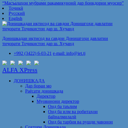
“Масъалаҳои мубрами рақамикунонӣ дар бонкдории муосир”
Тоҷикӣ
Русский
English
Донишкадаи иқтисод ва савдои Донишгоҳи давлатии
тиҷорати Тоҷикистон дар ш. Хуҷанд
+992 (3422) 6-03-21
e-mail: info@iet.tj
ALFA XPress
ДОНИШКАДА
Дар бораи мо
Раёсати донишкада
Директор
Муовинони директор
Оид ба таълим
Оид ба илм ва робитаҳои
байналмилалӣ
Оид ба тарбия ва рушди ҷавонон
Сохтори Донишкада