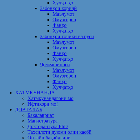
Ҳуҷҷатҳо
Забонҳои хориҷӣ
Маълумот
Омузгорон
Фанҳо
Ҳуҷҷатҳо
Забонҳои тоҷикӣ ва русӣ
Маълумот
Омузгорон
Фанҳо
Ҳуҷҷатҳо
Ҷомеашиносӣ
Маълумот
Омузгорон
Фанҳо
Ҳуҷҷатҳо
ХАТМКУНАНДА
Хатмкунандагони мо
Ифтихори мо!
ДОВТАЛАБ
Бакалавриат
Магистратура
Докторантура PhD
Таҳсилоти дуюми олии касбӣ
Онлайн бақайдгирӣ