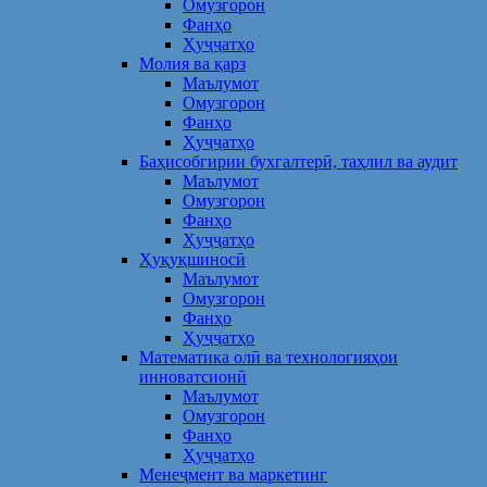
Омузгорон
Фанҳо
Ҳуҷҷатҳо
Молия ва қарз
Маълумот
Омузгорон
Фанҳо
Ҳуҷҷатҳо
Баҳисобгирии бухгалтерӣ, таҳлил ва аудит
Маълумот
Омузгорон
Фанҳо
Ҳуҷҷатҳо
Ҳуқуқшиносӣ
Маълумот
Омузгорон
Фанҳо
Ҳуҷҷатҳо
Математика олӣ ва технологияҳои
инноватсионӣ
Маълумот
Омузгорон
Фанҳо
Ҳуҷҷатҳо
Менеҷмент ва маркетинг