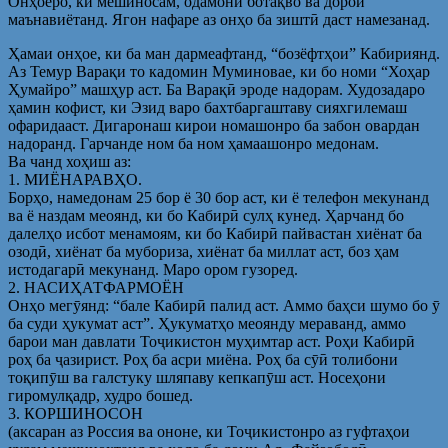
Онҳоеро, ки мешиносам, одамони ботақво ва дорои
маънавиётанд. Ягон нафаре аз онҳо ба зиштӣ даст намезанад.
Ҳамаи онҳое, ки ба ман дармеафтанд, “бозёфтҳои” Кабириянд.
Аз Темур Варақи то кадомин Муминовае, ки бо номи “Хоҳар
Ҳумайро” машҳур аст. Ба Варақӣ эроде надорам. Худозадаро
ҳамин кофист, ки Эзид варо бахтбаргаштаву сияхгилемаш
офаридааст. Дигаронаш кирои номашонро ба забон овардан
надоранд. Гарчанде ном ба ном ҳамаашонро медонам.
Ва чанд хоҳиш аз:
1. МИЁНАРАВҲО.
Борҳо, намедонам 25 бор ё 30 бор аст, ки ё телефон мекунанд
ва ё наздам меоянд, ки бо Кабирӣ сулҳ кунед. Ҳарчанд бо
далелҳо исбот менамоям, ки бо Кабирӣ пайвастан хиёнат ба
озодӣ, хиёнат ба мубориза, хиёнат ба миллат аст, боз ҳам
истодагарӣ мекунанд. Маро ором гузоред.
2. НАСИҲАТФАРМОЁН
Онҳо мегӯянд: “бале Кабирӣ палид аст. Аммо баҳси шумо бо ӯ
ба суди ҳукумат аст”. Ҳукуматҳо меоянду мераванд, аммо
барои ман давлати Тоҷикистон муҳимтар аст. Роҳи Кабирӣ
роҳ ба ҷазирист. Роҳ ба асри миёна. Роҳ ба сӯӣ толибони
тоқипӯш ва галстуку шляпаву кепкапӯш аст. Носеҳони
гиромулқадр, худро бошед.
3. КОРШИНОСОН
(аксаран аз Россия ва ононе, ки Тоҷикистонро аз гуфтаҳои