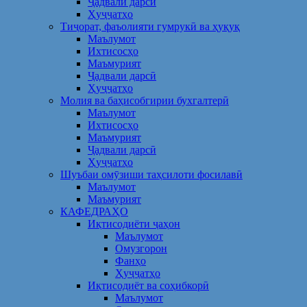
Ҷадвали дарсӣ
Ҳуҷҷатҳо
Тиҷорат, фаъолияти гумрукӣ ва ҳуқуқ
Маълумот
Ихтисосҳо
Маъмурият
Ҷадвали дарсӣ
Ҳуҷҷатҳо
Молия ва баҳисобгирии бухгалтерӣ
Маълумот
Ихтисосҳо
Маъмурият
Ҷадвали дарсӣ
Ҳуҷҷатҳо
Шуъбаи омӯзиши таҳсилоти фосилавӣ
Маълумот
Маъмурият
КАФЕДРАҲО
Иқтисодиёти ҷаҳон
Маълумот
Омузгорон
Фанҳо
Ҳуҷҷатҳо
Иқтисодиёт ва соҳибкорӣ
Маълумот