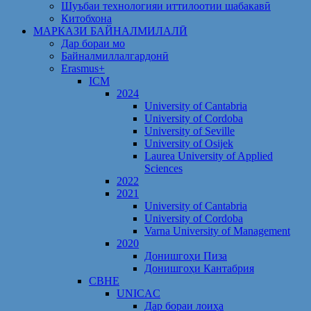
Шуъбаи технологияи иттилоотии шабакавӣ
Китобхона
МАРКАЗИ БАЙНАЛМИЛАЛӢ
Дар бораи мо
Байналмиллалгардонӣ
Erasmus+
ICM
2024
University of Cantabria
University of Cordoba
University of Seville
University of Osijek
Laurea University of Applied
Sciences
2022
2021
University of Cantabria
University of Cordoba
Varna University of Management
2020
Донишгоҳи Пиза
Донишгоҳи Кантабрия
CBHE
UNICAC
Дар бораи лоиҳа