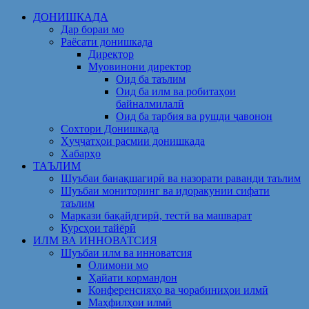
Skip
ДОНИШКАДА
to
Дар бораи мо
content
Раёсати донишкада
Директор
Муовинони директор
Оид ба таълим
Оид ба илм ва робитаҳои
байналмилалӣ
Оид ба тарбия ва рушди ҷавонон
Сохтори Донишкада
Ҳуҷҷатҳои расмии донишкада
Хабарҳо
ТАЪЛИМ
Шуъбаи банақшагирӣ ва назорати раванди таълим
Шуъбаи мониторинг ва идоракунии сифати
таълим
Маркази бақайдгирӣ, тестӣ ва машварат
Курсҳои тайёрӣ
ИЛМ ВА ИННОВАТСИЯ
Шуъбаи илм ва инноватсия
Олимони мо
Ҳайати кормандон
Конференсияҳо ва чорабиниҳои илмӣ
Маҳфилҳои илмӣ