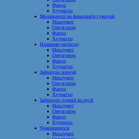
Фанҳо
Ҳуҷҷатҳо
Молшиносӣ ва фаъолияти гумрукӣ
Маълумот
Омузгорон
Фанҳо
Ҳуҷҷатҳо
Назарияи иқтисод
Маълумот
Омузгорон
Фанҳо
Ҳуҷҷатҳо
Забонҳои хориҷӣ
Маълумот
Омузгорон
Фанҳо
Ҳуҷҷатҳо
Забонҳои тоҷикӣ ва русӣ
Маълумот
Омузгорон
Фанҳо
Ҳуҷҷатҳо
Ҷомеашиносӣ
Маълумот