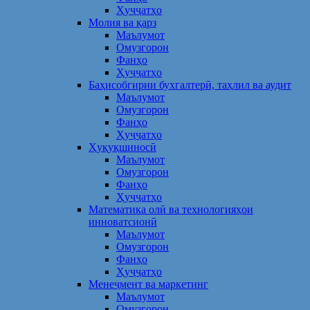
Ҳуҷҷатҳо
Молия ва қарз
Маълумот
Омузгорон
Фанҳо
Ҳуҷҷатҳо
Баҳисобгирии бухгалтерӣ, таҳлил ва аудит
Маълумот
Омузгорон
Фанҳо
Ҳуҷҷатҳо
Ҳуқуқшиносӣ
Маълумот
Омузгорон
Фанҳо
Ҳуҷҷатҳо
Математика олӣ ва технологияҳои
инноватсионӣ
Маълумот
Омузгорон
Фанҳо
Ҳуҷҷатҳо
Менеҷмент ва маркетинг
Маълумот
Омузгорон