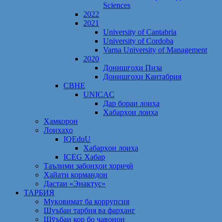
Sciences
2022
2021
University of Cantabria
University of Cordoba
Varna University of Management
2020
Донишгоҳи Пиза
Донишгоҳи Кантабрия
CBHE
UNICAC
Дар бораи лоиҳа
Хабарҳои лоиҳа
Ҳамкорон
Лоихаҳо
IQEduU
Хабарҳои лоиҳа
ICEG Хабар
Таълими забонҳои хориҷӣ
Ҳайати кормандон
Дастаи «Энактус»
ТАРБИЯ
Муқовимат ба коррупсия
Шуъбаи тарбия ва фарҳанг
Шӯъбаи кор бо ҷавонон