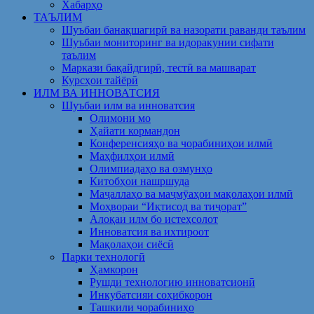
Хабарҳо
ТАЪЛИМ
Шуъбаи банақшагирӣ ва назорати раванди таълим
Шуъбаи мониторинг ва идоракунии сифати
таълим
Маркази бақайдгирӣ, тестӣ ва машварат
Курсҳои тайёрӣ
ИЛМ ВА ИННОВАТСИЯ
Шуъбаи илм ва инноватсия
Олимони мо
Ҳайати кормандон
Конференсияҳо ва чорабиниҳои илмӣ
Маҳфилҳои илмӣ
Олимпиадаҳо ва озмунҳо
Китобҳои нашршуда
Маҷаллаҳо ва маҷмӯаҳои мақолаҳои илмӣ
Моҳвораи “Иқтисод ва тиҷорат”
Алоқаи илм бо истеҳсолот
Инноватсия ва ихтироот
Мақолаҳои сиёсӣ
Парки технологӣ
Ҳамкорон
Рушди технологию инноватсионӣ
Инкубатсияи соҳибкорон
Ташкили чорабиниҳо