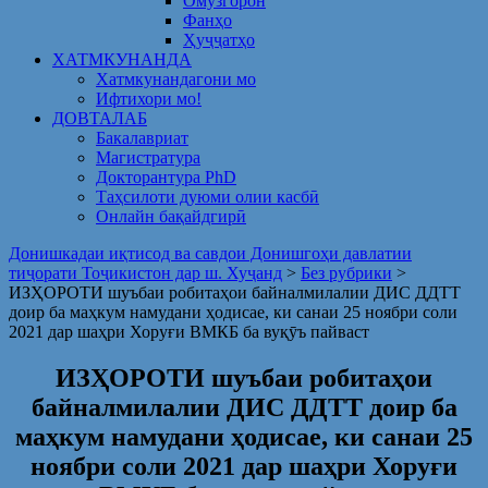
Омузгорон
Фанҳо
Ҳуҷҷатҳо
ХАТМКУНАНДА
Хатмкунандагони мо
Ифтихори мо!
ДОВТАЛАБ
Бакалавриат
Магистратура
Докторантура PhD
Таҳсилоти дуюми олии касбӣ
Онлайн бақайдгирӣ
Донишкадаи иқтисод ва савдои Донишгоҳи давлатии
тиҷорати Тоҷикистон дар ш. Хуҷанд
>
Без рубрики
>
ИЗҲОРОТИ шуъбаи робитаҳои байналмилалии ДИС ДДТТ
доир ба маҳкум намудани ҳодисае, ки санаи 25 ноябри соли
2021 дар шаҳри Хоруғи ВМКБ ба вуқӯъ пайваст
ИЗҲОРОТИ шуъбаи робитаҳои
байналмилалии ДИС ДДТТ доир ба
маҳкум намудани ҳодисае, ки санаи 25
ноябри соли 2021 дар шаҳри Хоруғи