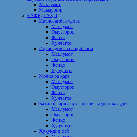
Маълумот
Маъмурият
КАФЕДРАҲО
Иқтисодиёти ҷаҳон
Маълумот
Омузгорон
Фанҳо
Ҳуҷҷатҳо
Иқтисодиёт ва соҳибкорӣ
Маълумот
Омузгорон
Фанҳо
Ҳуҷҷатҳо
Молия ва қарз
Маълумот
Омузгорон
Фанҳо
Ҳуҷҷатҳо
Баҳисобгирии бухгалтерӣ, таҳлил ва аудит
Маълумот
Омузгорон
Фанҳо
Ҳуҷҷатҳо
Ҳуқуқшиносӣ
Маълумот