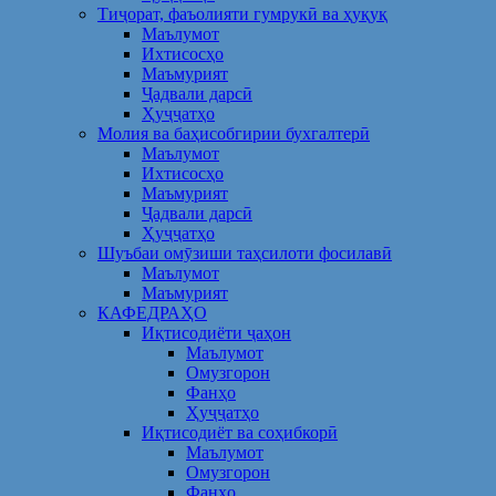
Тиҷорат, фаъолияти гумрукӣ ва ҳуқуқ
Маълумот
Ихтисосҳо
Маъмурият
Ҷадвали дарсӣ
Ҳуҷҷатҳо
Молия ва баҳисобгирии бухгалтерӣ
Маълумот
Ихтисосҳо
Маъмурият
Ҷадвали дарсӣ
Ҳуҷҷатҳо
Шуъбаи омӯзиши таҳсилоти фосилавӣ
Маълумот
Маъмурият
КАФЕДРАҲО
Иқтисодиёти ҷаҳон
Маълумот
Омузгорон
Фанҳо
Ҳуҷҷатҳо
Иқтисодиёт ва соҳибкорӣ
Маълумот
Омузгорон
Фанҳо