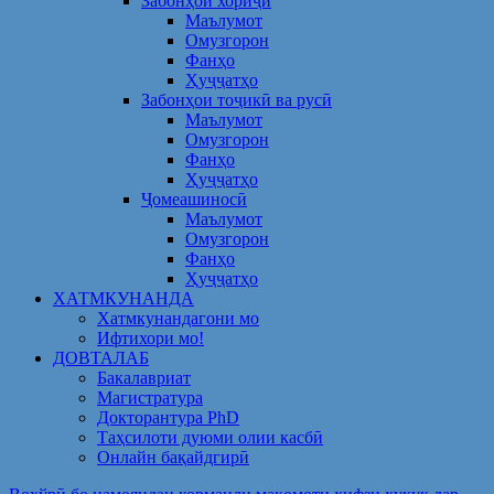
Забонҳои хориҷӣ
Маълумот
Омузгорон
Фанҳо
Ҳуҷҷатҳо
Забонҳои тоҷикӣ ва русӣ
Маълумот
Омузгорон
Фанҳо
Ҳуҷҷатҳо
Ҷомеашиносӣ
Маълумот
Омузгорон
Фанҳо
Ҳуҷҷатҳо
ХАТМКУНАНДА
Хатмкунандагони мо
Ифтихори мо!
ДОВТАЛАБ
Бакалавриат
Магистратура
Докторантура PhD
Таҳсилоти дуюми олии касбӣ
Онлайн бақайдгирӣ