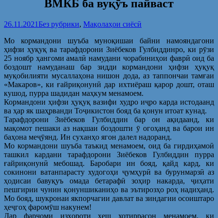
ВМКБ ба вуқӯъ пайваст
26.11.2021
Без рубрики
,
Мақолаҳои сиёсӣ
Мо кормандони шуъба муноқишаи байни намояндагони
ҳифзи ҳуқуқ ва тарафдорони Зиёбеков Гулбиддинро, ки рӯзи
25 ноябр ҳангоми амалӣ намудани чорабиниҳои фаврӣ оид ба
боздошт намуданаш бар зидди кормандони ҳифзи ҳуқуқ
муқобилияти мусаллаҳона нишон дода, аз таппончаи тамғаи
«Макаров», ки ғайриқонунӣ дар ихтиёраш қарор дошт, оташ
кушод, пурра шадидан маҳкум менамоем.
Кормандони ҳифзи ҳуқуқ вазифи худро иҷро карда истодаанд
ва ҳар як шаҳрванди Тоҷикистон бояд ба қонун итоат кунад.
Тарафдорони Зиёбеков Гулбиддин бар он ақидаанд, ки
мақомот пешаки аз нақшаи боздошти ӯ огоҳанд ва барои ин
баҳона меҷӯянд. Ин суханҳо ягон далел надоранд.
Мо кормандони шуъба таъкид менамоем, оид ба гирдиҳамоӣ
ташкил кардани тарафдорони Зиёбеков Гулбиддин пурра
ғайриқонунӣ мебошад. Баробари ин бояд, қайд кард, ки
сокинони ватанпарасту худогоҳи ҷумҳурӣ ва бурунмарзӣ аз
ҳодисаи бавуқуъ омада бетарафӣ зоҳир накарда, ҷиҳати
пешгирии чунин қонуншиканиҳо ва эътирозҳо роҳ надиҳанд.
Мо бояд, шукронаи якпорчагии давлат ва зиндагии осоиштаро
ҳеҷгоҳ фаромӯш накунем!
Дар фарҷоми изҳороти хеш хотиррасон менамоем, ки