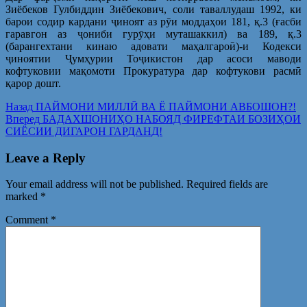
Зиёбеков Гулбиддин Зиёбекович, соли таваллудаш 1992, ки
барои содир кардани ҷиноят аз рӯи моддаҳои 181, қ.3 (ғасби
гаравгон аз ҷониби гурӯҳи муташаккил) ва 189, қ.3
(барангехтани кинаю адовати маҳалгароӣ)-и Кодекси
ҷиноятии Ҷумҳурии Тоҷикистон дар асоси маводи
кофтуковии мақомоти Прокуратура дар кофтукови расмӣ
қарор дошт.
Post
Предыдущая
Назад
ПАЙМОНИ МИЛЛӢ ВА Ё ПАЙМОНИ АВБОШОН?!
запись:
Следующая
Вперед
БАДАХШОНИҲО НАБОЯД ФИРЕФТАИ БОЗИҲОИ
navigation
запись:
СИЁСИИ ДИГАРОН ГАРДАНД!
Leave a Reply
Your email address will not be published.
Required fields are
marked
*
Comment
*