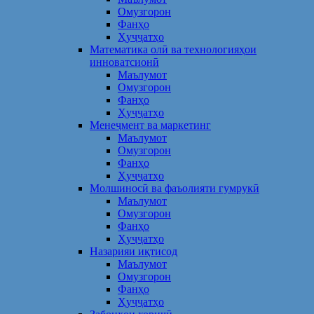
Омузгорон
Фанҳо
Ҳуҷҷатҳо
Математика олӣ ва технологияҳои
инноватсионӣ
Маълумот
Омузгорон
Фанҳо
Ҳуҷҷатҳо
Менеҷмент ва маркетинг
Маълумот
Омузгорон
Фанҳо
Ҳуҷҷатҳо
Молшиносӣ ва фаъолияти гумрукӣ
Маълумот
Омузгорон
Фанҳо
Ҳуҷҷатҳо
Назарияи иқтисод
Маълумот
Омузгорон
Фанҳо
Ҳуҷҷатҳо