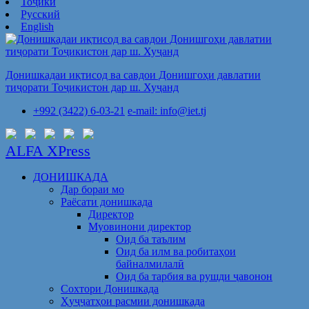
Тоҷикӣ
Русский
English
Донишкадаи иқтисод ва савдои Донишгоҳи давлатии
тиҷорати Тоҷикистон дар ш. Хуҷанд
+992 (3422) 6-03-21
e-mail: info@iet.tj
ALFA XPress
ДОНИШКАДА
Дар бораи мо
Раёсати донишкада
Директор
Муовинони директор
Оид ба таълим
Оид ба илм ва робитаҳои
байналмилалӣ
Оид ба тарбия ва рушди ҷавонон
Сохтори Донишкада
Ҳуҷҷатҳои расмии донишкада