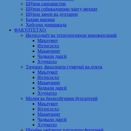
Шўрои сарпарастон
Шўрои собиқадорони ҷангу меҳнат
Шӯрои занон ва духтарон
Бахши варзиш
Хобгоҳи донишкада
ФАКУЛТЕТҲО
Иқтисодиёт ва технологияҳои инноватсионӣ
Маълумот
Ихтисосҳо
Маъмурият
Ҷадвали дарсӣ
Ҳуҷҷатҳо
Тиҷорат, фаъолияти гумрукӣ ва ҳуқуқ
Маълумот
Ихтисосҳо
Маъмурият
Ҷадвали дарсӣ
Ҳуҷҷатҳо
Молия ва баҳисобгирии бухгалтерӣ
Маълумот
Ихтисосҳо
Маъмурият
Ҷадвали дарсӣ
Ҳуҷҷатҳо
Шуъбаи омӯзиши таҳсилоти фосилавӣ