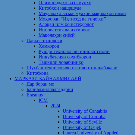
Олимпиадаҳо ва озмунҳо
Китобҳои нашршуда
Маҷаллаҳо ва маҷмӯаҳои мақолаҳои илмӣ
Моҳвораи “Иқтисод ва тиҷорат”
Алоқаи илм бо истеҳсолот
Инноватсия ва ихтироот
Мақолаҳои сиёсӣ
Парки технологӣ
Ҳамкорон
Рушди технологию инноватсионӣ
Инкубатсияи соҳибкорон
Ташкили чорабиниҳо
Шуъбаи технологияи иттилоотии шабакавӣ
Китобхона
МАРКАЗИ БАЙНАЛМИЛАЛӢ
Дар бораи мо
Байналмиллалгардонӣ
Erasmus+
ICM
2024
University of Cantabria
University of Cordoba
University of Seville
University of Osijek
Laurea University of Applied