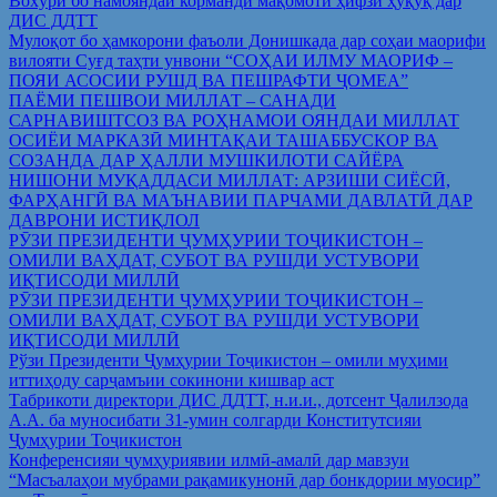
Вохўрӣ бо намояндаи корманди мақомоти ҳифзи ҳуқуқ дар
ДИС ДДТТ
Мулоқот бо ҳамкорони фаъоли Донишкада дар соҳаи маорифи
вилояти Суғд таҳти унвони “СОҲАИ ИЛМУ МАОРИФ –
ПОЯИ АСОСИИ РУШД ВА ПЕШРАФТИ ҶОМЕА”
ПАЁМИ ПЕШВОИ МИЛЛАТ – САНАДИ
САРНАВИШТСОЗ ВА РОҲНАМОИ ОЯНДАИ МИЛЛАТ
ОСИЁИ МАРКАЗӢ МИНТАҚАИ ТАШАББУСКОР ВА
СОЗАНДА ДАР ҲАЛЛИ МУШКИЛОТИ САЙЁРА
НИШОНИ МУҚАДДАСИ МИЛЛАТ: АРЗИШИ СИЁСӢ,
ФАРҲАНГӢ ВА МАЪНАВИИ ПАРЧАМИ ДАВЛАТӢ ДАР
ДАВРОНИ ИСТИҚЛОЛ
РӮЗИ ПРЕЗИДЕНТИ ҶУМҲУРИИ ТОҶИКИСТОН –
ОМИЛИ ВАҲДАТ, СУБОТ ВА РУШДИ УСТУВОРИ
ИҚТИСОДИ МИЛЛӢ
РӮЗИ ПРЕЗИДЕНТИ ҶУМҲУРИИ ТОҶИКИСТОН –
ОМИЛИ ВАҲДАТ, СУБОТ ВА РУШДИ УСТУВОРИ
ИҚТИСОДИ МИЛЛӢ
Рўзи Президенти Ҷумҳурии Тоҷикистон – омили муҳими
иттиҳоду сарҷамъии сокинони кишвар аст
Табрикоти директори ДИС ДДТТ, н.и.и., дотсент Ҷалилзода
А.А. ба муносибати 31-умин солгарди Конститутсияи
Ҷумҳурии Тоҷикистон
Конференсияи ҷумҳуриявии илмӣ-амалӣ дар мавзуи
“Масъалаҳои мубрами рақамикунонӣ дар бонкдории муосир”