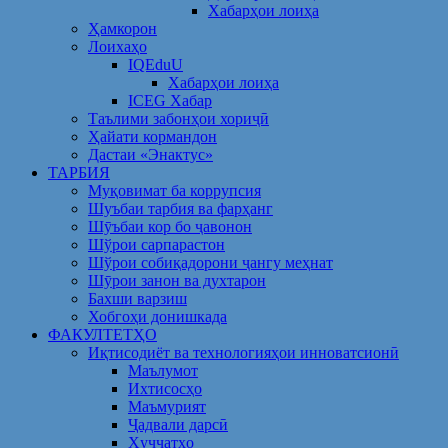
Хабарҳои лоиҳа
Ҳамкорон
Лоихаҳо
IQEduU
Хабарҳои лоиҳа
ICEG Хабар
Таълими забонҳои хориҷӣ
Ҳайати кормандон
Дастаи «Энактус»
ТАРБИЯ
Муқовимат ба коррупсия
Шуъбаи тарбия ва фарҳанг
Шӯъбаи кор бо ҷавонон
Шўрои сарпарастон
Шўрои собиқадорони ҷангу меҳнат
Шӯрои занон ва духтарон
Бахши варзиш
Хобгоҳи донишкада
ФАКУЛТЕТҲО
Иқтисодиёт ва технологияҳои инноватсионӣ
Маълумот
Ихтисосҳо
Маъмурият
Ҷадвали дарсӣ
Ҳуҷҷатҳо