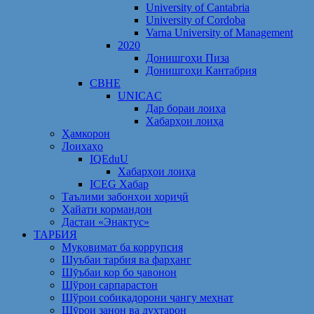
University of Cantabria
University of Cordoba
Varna University of Management
2020
Донишгоҳи Пиза
Донишгоҳи Кантабрия
CBHE
UNICAC
Дар бораи лоиҳа
Хабарҳои лоиҳа
Ҳамкорон
Лоихаҳо
IQEduU
Хабарҳои лоиҳа
ICEG Хабар
Таълими забонҳои хориҷӣ
Ҳайати кормандон
Дастаи «Энактус»
ТАРБИЯ
Муқовимат ба коррупсия
Шуъбаи тарбия ва фарҳанг
Шӯъбаи кор бо ҷавонон
Шўрои сарпарастон
Шўрои собиқадорони ҷангу меҳнат
Шӯрои занон ва духтарон