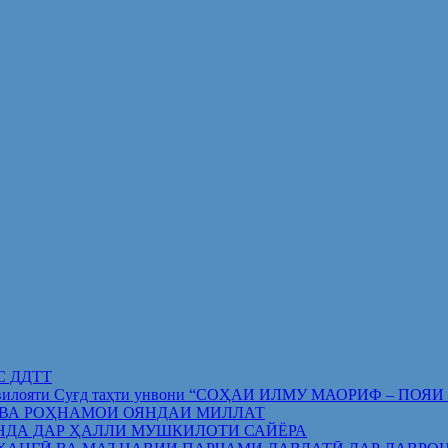
ИС ДДТТ
орифи вилояти Суғд таҳти унвони “СОҲАИ ИЛМУ МАОРИФ –
 ВА РОҲНАМОИ ОЯНДАИ МИЛЛАТ
НДА ДАР ҲАЛЛИ МУШКИЛОТИ САЙЁРА