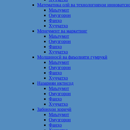
Математика олӣ ва технологияҳои инноватси
Маълумот
Омузгорон
Фанҳо
Ҳуҷҷатҳо
Менеҷмент ва маркетинг
Маълумот
Омузгорон
Фанҳо
Ҳуҷҷатҳо
Молшиносӣ ва фаъолияти гумрукӣ
Маълумот
Омузгорон
Фанҳо
Ҳуҷҷатҳо
Назарияи иқтисод
Маълумот
Омузгорон
Фанҳо
Ҳуҷҷатҳо
Забонҳои хориҷӣ
Маълумот
Омузгорон
Фанҳо