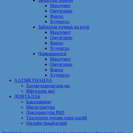
Забонҳои хориҷӣ
Маълумот
Омузгорон
Фанҳо
Ҳуҷҷатҳо
Забонҳои тоҷикӣ ва русӣ
Маълумот
Омузгорон
Фанҳо
Ҳуҷҷатҳо
Ҷомеашиносӣ
Маълумот
Омузгорон
Фанҳо
Ҳуҷҷатҳо
ХАТМКУНАНДА
Хатмкунандагони мо
Ифтихори мо!
ДОВТАЛАБ
Бакалавриат
Магистратура
Докторантура PhD
Таҳсилоти дуюми олии касбӣ
Онлайн бақайдгирӣ