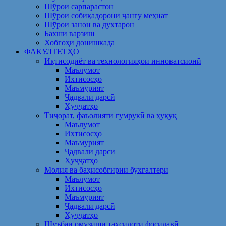
Шўрои сарпарастон
Шўрои собиқадорони ҷангу меҳнат
Шӯрои занон ва духтарон
Бахши варзиш
Хобгоҳи донишкада
ФАКУЛТЕТҲО
Иқтисодиёт ва технологияҳои инноватсионӣ
Маълумот
Ихтисосҳо
Маъмурият
Ҷадвали дарсӣ
Ҳуҷҷатҳо
Тиҷорат, фаъолияти гумрукӣ ва ҳуқуқ
Маълумот
Ихтисосҳо
Маъмурият
Ҷадвали дарсӣ
Ҳуҷҷатҳо
Молия ва баҳисобгирии бухгалтерӣ
Маълумот
Ихтисосҳо
Маъмурият
Ҷадвали дарсӣ
Ҳуҷҷатҳо
Шуъбаи омӯзиши таҳсилоти фосилавӣ