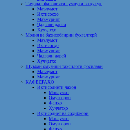
Тиҷорат, фаъолияти гумрукӣ ва ҳуқуқ
Маълумот
Ихтисосҳо
Маъмурият
Ҷадвали дарсӣ
Ҳуҷҷатҳо
Молия ва баҳисобгирии бухгалтерӣ
Маълумот
Ихтисосҳо
Маъмурият
Ҷадвали дарсӣ
Ҳуҷҷатҳо
Шуъбаи омӯзиши таҳсилоти фосилавӣ
Маълумот
Маъмурият
КАФЕДРАҲО
Иқтисодиёти ҷаҳон
Маълумот
Омузгорон
Фанҳо
Ҳуҷҷатҳо
Иқтисодиёт ва соҳибкорӣ
Маълумот
Омузгорон
Фанҳо