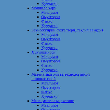
Ҳуҷҷатҳо
Молия ва қарз
Маълумот
Омузгорон
Фанҳо
Ҳуҷҷатҳо
Баҳисобгирии бухгалтерӣ, таҳлил ва аудит
Маълумот
Омузгорон
Фанҳо
Ҳуҷҷатҳо
Ҳуқуқшиносӣ
Маълумот
Омузгорон
Фанҳо
Ҳуҷҷатҳо
Математика олӣ ва технологияҳои
инноватсионӣ
Маълумот
Омузгорон
Фанҳо
Ҳуҷҷатҳо
Менеҷмент ва маркетинг
Маълумот
Омузгорон