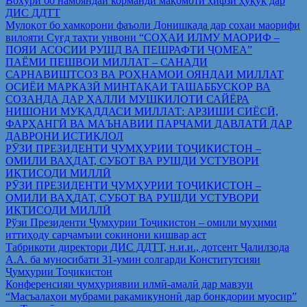
Вохўрӣ бо намояндаи корманди мақомоти ҳифзи ҳуқуқ дар
ДИС ДДТТ
Мулоқот бо ҳамкорони фаъоли Донишкада дар соҳаи маорифи
вилояти Суғд таҳти унвони “СОҲАИ ИЛМУ МАОРИФ –
ПОЯИ АСОСИИ РУШД ВА ПЕШРАФТИ ҶОМЕА”
ПАЁМИ ПЕШВОИ МИЛЛАТ – САНАДИ
САРНАВИШТСОЗ ВА РОҲНАМОИ ОЯНДАИ МИЛЛАТ
ОСИЁИ МАРКАЗӢ МИНТАҚАИ ТАШАББУСКОР ВА
СОЗАНДА ДАР ҲАЛЛИ МУШКИЛОТИ САЙЁРА
НИШОНИ МУҚАДДАСИ МИЛЛАТ: АРЗИШИ СИЁСӢ,
ФАРҲАНГӢ ВА МАЪНАВИИ ПАРЧАМИ ДАВЛАТӢ ДАР
ДАВРОНИ ИСТИҚЛОЛ
РӮЗИ ПРЕЗИДЕНТИ ҶУМҲУРИИ ТОҶИКИСТОН –
ОМИЛИ ВАҲДАТ, СУБОТ ВА РУШДИ УСТУВОРИ
ИҚТИСОДИ МИЛЛӢ
РӮЗИ ПРЕЗИДЕНТИ ҶУМҲУРИИ ТОҶИКИСТОН –
ОМИЛИ ВАҲДАТ, СУБОТ ВА РУШДИ УСТУВОРИ
ИҚТИСОДИ МИЛЛӢ
Рўзи Президенти Ҷумҳурии Тоҷикистон – омили муҳими
иттиҳоду сарҷамъии сокинони кишвар аст
Табрикоти директори ДИС ДДТТ, н.и.и., дотсент Ҷалилзода
А.А. ба муносибати 31-умин солгарди Конститутсияи
Ҷумҳурии Тоҷикистон
Конференсияи ҷумҳуриявии илмӣ-амалӣ дар мавзуи
“Масъалаҳои мубрами рақамикунонӣ дар бонкдории муосир”