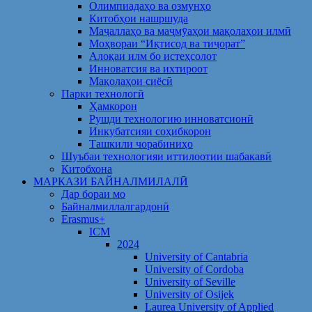
Олимпиадаҳо ва озмунҳо
Китобҳои нашршуда
Маҷаллаҳо ва маҷмӯаҳои мақолаҳои илмӣ
Моҳвораи “Иқтисод ва тиҷорат”
Алоқаи илм бо истеҳсолот
Инноватсия ва ихтироот
Мақолаҳои сиёсӣ
Парки технологӣ
Ҳамкорон
Рушди технологию инноватсионӣ
Инкубатсияи соҳибкорон
Ташкили чорабиниҳо
Шуъбаи технологияи иттилоотии шабакавӣ
Китобхона
МАРКАЗИ БАЙНАЛМИЛАЛӢ
Дар бораи мо
Байналмиллалгардонӣ
Erasmus+
ICM
2024
University of Cantabria
University of Cordoba
University of Seville
University of Osijek
Laurea University of Applied