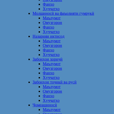
Фанҳо
Ҳуҷҷатҳо
Молшиносӣ ва фаъолияти гумрукӣ
Маълумот
Омузгорон
Фанҳо
Ҳуҷҷатҳо
Назарияи иқтисод
Маълумот
Омузгорон
Фанҳо
Ҳуҷҷатҳо
Забонҳои хориҷӣ
Маълумот
Омузгорон
Фанҳо
Ҳуҷҷатҳо
Забонҳои тоҷикӣ ва русӣ
Маълумот
Омузгорон
Фанҳо
Ҳуҷҷатҳо
Ҷомеашиносӣ
Маълумот