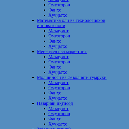
Омузгорон
Фанҳо
Ҳуҷҷатҳо
Математика олӣ ва технологияҳои
инноватсионӣ
Маълумот
Омузгорон
Фанҳо
Ҳуҷҷатҳо
Менеҷмент ва маркетинг
Маълумот
Омузгорон
Фанҳо
Ҳуҷҷатҳо
Молшиносӣ ва фаъолияти гумрукӣ
Маълумот
Омузгорон
Фанҳо
Ҳуҷҷатҳо
Назарияи иқтисод
Маълумот
Омузгорон
Фанҳо
Ҳуҷҷатҳо