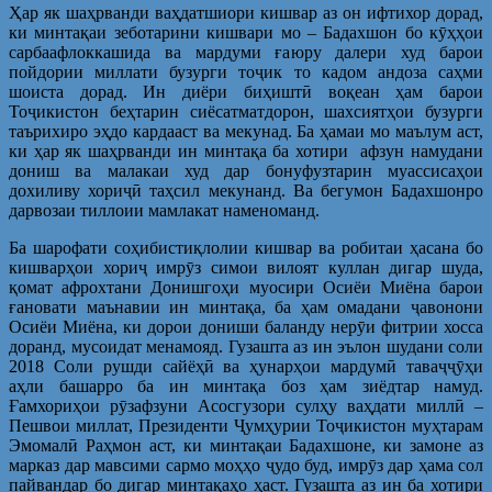
Ҳар як шаҳрванди ваҳдатшиори кишвар аз он ифтихор дорад,
ки минтақаи зеботарини кишвари мо – Бадахшон бо кӯҳҳои
сарбаафлоккашида ва мардуми ғаюру далери худ барои
пойдории миллати бузурги тоҷик то кадом андоза саҳми
шоиста дорад. Ин диёри биҳиштӣ воқеан ҳам барои
Тоҷикистон беҳтарин сиёсатматдорон, шахсиятҳои бузурги
таърихиро эҳдо кардааст ва мекунад. Ба ҳамаи мо маълум аст,
ки ҳар як шаҳрванди ин минтақа ба хотири афзун намудани
дониш ва малакаи худ дар бонуфузтарин муассисаҳои
дохиливу хориҷӣ таҳсил мекунанд. Ва бегумон Бадахшонро
дарвозаи тиллоии мамлакат наменоманд.
Ба шарофати соҳибистиқлолии кишвар ва робитаи ҳасана бо
кишварҳои хориҷ имрӯз симои вилоят куллан дигар шуда,
қомат афрохтани Донишгоҳи муосири Осиёи Миёна барои
ғановати маънавии ин минтақа, ба ҳам омадани ҷавонони
Осиёи Миёна, ки дорои дониши баланду нерӯи фитрии хосса
доранд, мусоидат менамояд. Гузашта аз ин эълон шудани соли
2018 Соли рушди сайёҳӣ ва ҳунарҳои мардумӣ таваҷҷӯҳи
аҳли башарро ба ин минтақа боз ҳам зиёдтар намуд.
Ғамхориҳои рӯзафзуни Асосгузори сулҳу ваҳдати миллӣ –
Пешвои миллат, Президенти Ҷумҳурии Тоҷикистон муҳтарам
Эмомалӣ Раҳмон аст, ки минтақаи Бадахшоне, ки замоне аз
марказ дар мавсими сармо моҳҳо ҷудо буд, имрӯз дар ҳама сол
пайвандар бо дигар минтақаҳо ҳаст. Гузашта аз ин ба хотири