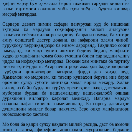
ҳифзи марзу бум ҳамасола барои таҳкими сарҳади вилоят ва
вазъи иҷтимоии сокинон маблағҳои зиёд аз буҷети кишвар
масраф мегардад.
Сарвари давлат зимни сафари панҷрӯзаи худ бо нишонаи
эҳтиром ба мардуми соҳибфарҳанги вилоят дилсӯзона
вазъияти сиёсии вилоятро таҳлилу баррасӣ намуда, ба хотири
амну осиштагӣ дастур доданд, ки нафарони олами ҷиноӣ,
гурӯҳбозу тафриқандозро ба низом дароранд. Таҳлилҳо собит
намуданд, ки маҳз чунин ашхоси бедилу бедин, манфиати
худро аз манфиати ҷомеа боло гузошта боиси сар задани ҷангу
ҷидол ва нофаҳмиҳо мегардад. Воқеан ҳам минтақа ба тартибу
низом эҳтиёҷ дошт. Агар пеши роҳи амалҳои бадкирдоронаи
гурӯҳҳои ҷинояткорро нагирем, фардо дер хоҳад шуд.
Ҳамзамон мо медонем, ки таъсир қувваҳои беруна низ барои
оромию сулҳу суботи минтақа халал ворид мекард. Халъи
силоҳ, аз байн бурдани гурӯҳу «рекетҳои» шаҳр, дастҷамъона
мубориза бурдан ба нашъамандиву нашъаҷаллобӣ ояндаи
дурахшони вилоятро кафолат медиҳад. Вагарна мардум
озодона нафас гирифта наметавонанд. Ба ғиреву дасисаҳои
душманони миллат бовар накунем. Зеро онҳо манфиатдори
нобасомониҳо ҳастанд.
Мо бояд ба қадри сулҳу ваҳдати миллӣ расида, даст ба аъмоли
зишт назанем, фирефтаи андешаҳои муғризонаи бадхони