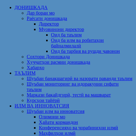
Skip
ДОНИШКАДА
to
Дар бораи мо
content
Раёсати донишкада
Директор
Муовинони директор
Оид ба таълим
Оид ба илм ва робитаҳои
байналмилалӣ
Оид ба тарбия ва рушди ҷавонон
Сохтори Донишкада
Ҳуҷҷатҳои расмии донишкада
Хабарҳо
ТАЪЛИМ
Шуъбаи банақшагирӣ ва назорати раванди таълим
Шуъбаи мониторинг ва идоракунии сифати
таълим
Маркази бақайдгирӣ, тестӣ ва машварат
Курсҳои тайёрӣ
ИЛМ ВА ИННОВАТСИЯ
Шуъбаи илм ва инноватсия
Олимони мо
Ҳайати кормандон
Конференсияҳо ва чорабиниҳои илмӣ
Маҳфилҳои илмӣ