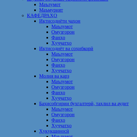
Маълумот
Маъмурият
КАФЕДРАҲО
Иқтисодиёти ҷаҳон
Маълумот
Омузгорон
Фанҳо
Ҳуҷҷатҳо
Иқтисодиёт ва соҳибкорӣ
Маълумот
Омузгорон
Фанҳо
Ҳуҷҷатҳо
Молия ва қарз
Маълумот
Омузгорон
Фанҳо
Ҳуҷҷатҳо
Баҳисобгирии бухгалтерӣ, таҳлил ва аудит
Маълумот
Омузгорон
Фанҳо
Ҳуҷҷатҳо
Ҳуқуқшиносӣ
Маълумот