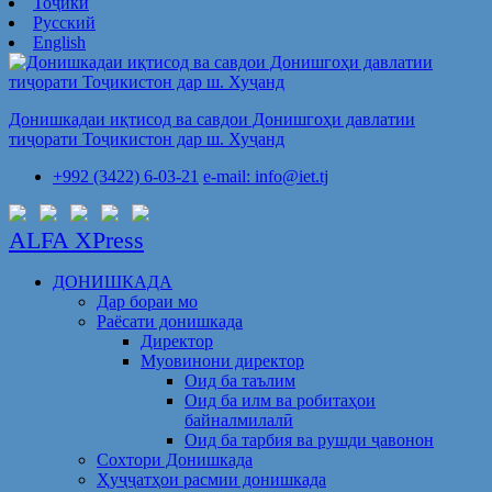
Тоҷикӣ
Русский
English
Донишкадаи иқтисод ва савдои Донишгоҳи давлатии
тиҷорати Тоҷикистон дар ш. Хуҷанд
+992 (3422) 6-03-21
e-mail: info@iet.tj
ALFA XPress
ДОНИШКАДА
Дар бораи мо
Раёсати донишкада
Директор
Муовинони директор
Оид ба таълим
Оид ба илм ва робитаҳои
байналмилалӣ
Оид ба тарбия ва рушди ҷавонон
Сохтори Донишкада
Ҳуҷҷатҳои расмии донишкада