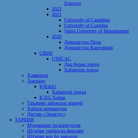
Sciences
2022
2021
University of Cantabria
University of Cordoba
Varna University of Management
2020
Донишгоҳи Пиза
Донишгоҳи Кантабрия
CBHE
UNICAC
Дар бораи лоиҳа
Хабарҳои лоиҳа
Ҳамкорон
Лоихаҳо
IQEduU
Хабарҳои лоиҳа
ICEG Хабар
Таълими забонҳои хориҷӣ
Ҳайати кормандон
Дастаи «Энактус»
ТАРБИЯ
Муқовимат ба коррупсия
Шуъбаи тарбия ва фарҳанг
Шӯъбаи кор бо ҷавонон