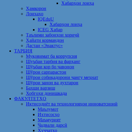
Хабарҳои лоиҳа
Ҳамкорон
Лоихаҳо
IQEduU
Хабарҳои лоиҳа
ICEG Хабар
Таълими забонҳои хориҷӣ
Ҳайати кормандон
Дастаи «Энактус»
ТАРБИЯ
Муқовимат ба коррупсия
Шуъбаи тарбия ва фарҳанг
Шӯъбаи кор бо ҷавонон
Шўрои сарпарастон
Шўрои собиқадорони ҷангу меҳнат
Шӯрои занон ва духтарон
Бахши варзиш
Хобгоҳи донишкада
ФАКУЛТЕТҲО
Иқтисодиёт ва технологияҳои инноватсионӣ
Маълумот
Ихтисосҳо
Маъмурият
Ҷадвали дарсӣ
Ҳуҷҷатҳо