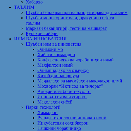
Хабарҳо
ТАЪЛИМ
Шуъбаи банақшагирӣ ва назорати раванди таълим
Шуъбаи мониторинг ва идоракунии сифати
таълим
Маркази бақайдгирӣ, тестӣ ва машварат
Курсҳои тайёрӣ
ИЛМ ВА ИННОВАТСИЯ
Шуъбаи илм ва инноватсия
Олимони мо
Ҳайати кормандон
Конференсияҳо ва чорабиниҳои илмӣ
Маҳфилҳои илмӣ
Олимпиадаҳо ва озмунҳо
Китобҳои нашршуда
Маҷаллаҳо ва маҷмӯаҳои мақолаҳои илмӣ
Моҳвораи “Иқтисод ва тиҷорат”
Алоқаи илм бо истеҳсолот
Инноватсия ва ихтироот
Мақолаҳои сиёсӣ
Парки технологӣ
Ҳамкорон
Рушди технологию инноватсионӣ
Инкубатсияи соҳибкорон
Ташкили чорабиниҳо