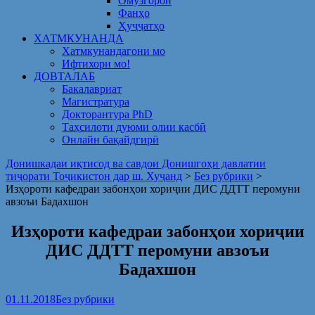
Омузгорон
Фанҳо
Ҳуҷҷатҳо
ХАТМКУНАНДА
Хатмкунандагони мо
Ифтихори мо!
ДОВТАЛАБ
Бакалавриат
Магистратура
Докторантура PhD
Таҳсилоти дуюми олии касбӣ
Онлайн бақайдгирӣ
Донишкадаи иқтисод ва савдои Донишгоҳи давлатии
тиҷорати Тоҷикистон дар ш. Хуҷанд
>
Без рубрики
>
Изҳороти кафедраи забонҳои хориҷии ДИС ДДТТ перомуни
авзоъи Бадахшон
Изҳороти кафедраи забонҳои хориҷии
ДИС ДДТТ перомуни авзоъи
Бадахшон
01.11.2018
Без рубрики