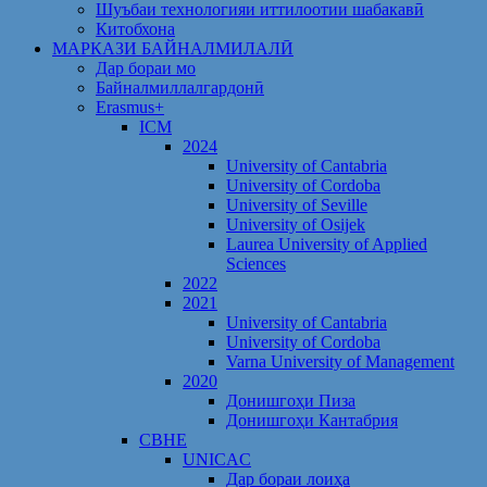
Шуъбаи технологияи иттилоотии шабакавӣ
Китобхона
МАРКАЗИ БАЙНАЛМИЛАЛӢ
Дар бораи мо
Байналмиллалгардонӣ
Erasmus+
ICM
2024
University of Cantabria
University of Cordoba
University of Seville
University of Osijek
Laurea University of Applied
Sciences
2022
2021
University of Cantabria
University of Cordoba
Varna University of Management
2020
Донишгоҳи Пиза
Донишгоҳи Кантабрия
CBHE
UNICAC
Дар бораи лоиҳа