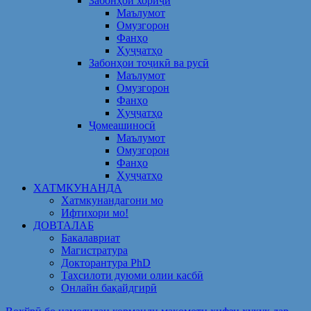
Забонҳои хориҷӣ
Маълумот
Омузгорон
Фанҳо
Ҳуҷҷатҳо
Забонҳои тоҷикӣ ва русӣ
Маълумот
Омузгорон
Фанҳо
Ҳуҷҷатҳо
Ҷомеашиносӣ
Маълумот
Омузгорон
Фанҳо
Ҳуҷҷатҳо
ХАТМКУНАНДА
Хатмкунандагони мо
Ифтихори мо!
ДОВТАЛАБ
Бакалавриат
Магистратура
Докторантура PhD
Таҳсилоти дуюми олии касбӣ
Онлайн бақайдгирӣ