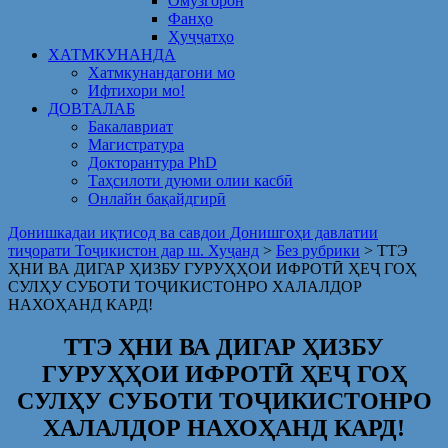
Омузгорон
Фанҳо
Ҳуҷҷатҳо
ХАТМКУНАНДА
Хатмкунандагони мо
Ифтихори мо!
ДОВТАЛАБ
Бакалавриат
Магистратура
Докторантура PhD
Таҳсилоти дуюми олии касбӣ
Онлайн бақайдгирӣ
Донишкадаи иқтисод ва савдои Донишгоҳи давлатии
тиҷорати Тоҷикистон дар ш. Хуҷанд
>
Без рубрики
>
ТТЭ
ҲНИ ВА ДИГАР ҲИЗБУ ГУРУҲҲОИ ИФРОТӢ ҲЕҶ ГОҲ
СУЛҲУ СУБОТИ ТОҶИКИСТОНРО ХАЛАЛДОР
НАХОҲАНД КАРД!
ТТЭ ҲНИ ВА ДИГАР ҲИЗБУ
ГУРУҲҲОИ ИФРОТӢ ҲЕҶ ГОҲ
СУЛҲУ СУБОТИ ТОҶИКИСТОНРО
ХАЛАЛДОР НАХОҲАНД КАРД!