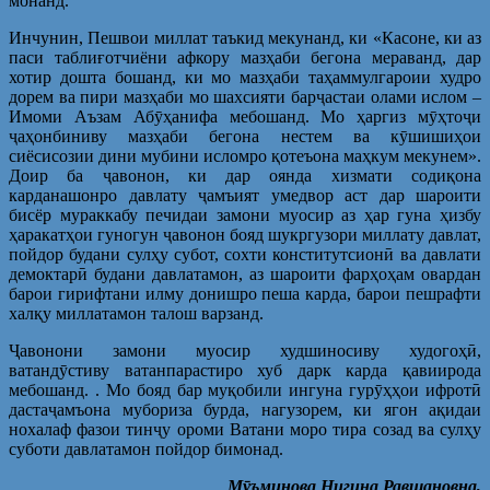
монанд.
Инчунин, Пешвои миллат таъкид мекунанд, ки «Касоне, ки аз
паси таблиғотчиёни афкору мазҳаби бегона мераванд, дар
хотир дошта бошанд, ки мо мазҳаби таҳаммулгароии худро
дорем ва пири мазҳаби мо шахсияти барҷастаи олами ислом –
Имоми Аъзам Абӯҳанифа мебошанд. Мо ҳаргиз мӯҳтоҷи
ҷаҳонбиниву мазҳаби бегона нестем ва кӯшишиҳои
сиёсисозии дини мубини исломро қотеъона маҳкум мекунем».
Доир ба ҷавонон, ки дар оянда хизмати содиқона
карданашонро давлату ҷамъият умедвор аст дар шароити
бисёр мураккабу печидаи замони муосир аз ҳар гуна ҳизбу
ҳаракатҳои гуногун ҷавонон бояд шукргузори миллату давлат,
пойдор будани сулҳу субот, сохти конститутсионӣ ва давлати
демоктарӣ будани давлатамон, аз шароити фарҳоҳам овардан
барои гирифтани илму донишро пеша карда, барои пешрафти
халқу миллатамон талош варзанд.
Ҷавонони замони муосир худшиносиву худогоҳӣ,
ватандӯстиву ватанпарастиро хуб дарк карда қавиирода
мебошанд. . Мо бояд бар муқобили ингуна гурӯҳҳои ифротӣ
дастаҷамъона мубориза бурда, нагузорем, ки ягон ақидаи
нохалаф фазои тинҷу ороми Ватани моро тира созад ва сулҳу
суботи давлатамон пойдор бимонад.
Мӯъминова Нигина Равшановна,