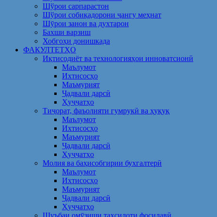
Шўрои сарпарастон
Шўрои собиқадорони ҷангу меҳнат
Шӯрои занон ва духтарон
Бахши варзиш
Хобгоҳи донишкада
ФАКУЛТЕТҲО
Иқтисодиёт ва технологияҳои инноватсионӣ
Маълумот
Ихтисосҳо
Маъмурият
Ҷадвали дарсӣ
Ҳуҷҷатҳо
Тиҷорат, фаъолияти гумрукӣ ва ҳуқуқ
Маълумот
Ихтисосҳо
Маъмурият
Ҷадвали дарсӣ
Ҳуҷҷатҳо
Молия ва баҳисобгирии бухгалтерӣ
Маълумот
Ихтисосҳо
Маъмурият
Ҷадвали дарсӣ
Ҳуҷҷатҳо
Шуъбаи омӯзиши таҳсилоти фосилавӣ