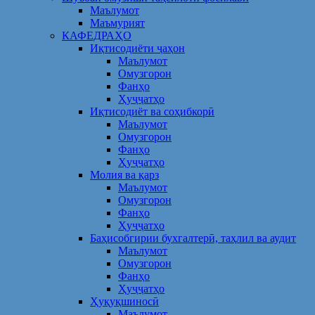
Маълумот
Маъмурият
КАФЕДРАҲО
Иқтисодиёти ҷаҳон
Маълумот
Омузгорон
Фанҳо
Ҳуҷҷатҳо
Иқтисодиёт ва соҳибкорӣ
Маълумот
Омузгорон
Фанҳо
Ҳуҷҷатҳо
Молия ва қарз
Маълумот
Омузгорон
Фанҳо
Ҳуҷҷатҳо
Баҳисобгирии бухгалтерӣ, таҳлил ва аудит
Маълумот
Омузгорон
Фанҳо
Ҳуҷҷатҳо
Ҳуқуқшиносӣ
Маълумот