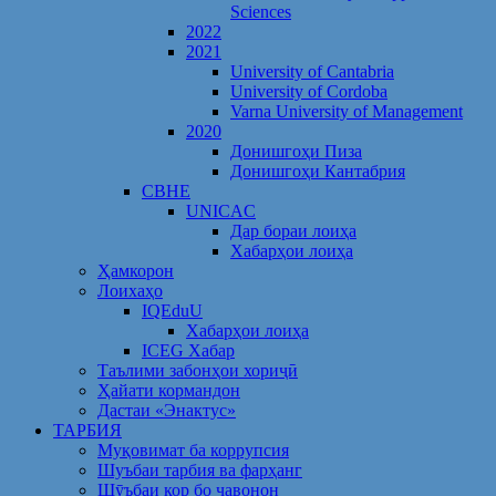
Sciences
2022
2021
University of Cantabria
University of Cordoba
Varna University of Management
2020
Донишгоҳи Пиза
Донишгоҳи Кантабрия
CBHE
UNICAC
Дар бораи лоиҳа
Хабарҳои лоиҳа
Ҳамкорон
Лоихаҳо
IQEduU
Хабарҳои лоиҳа
ICEG Хабар
Таълими забонҳои хориҷӣ
Ҳайати кормандон
Дастаи «Энактус»
ТАРБИЯ
Муқовимат ба коррупсия
Шуъбаи тарбия ва фарҳанг
Шӯъбаи кор бо ҷавонон