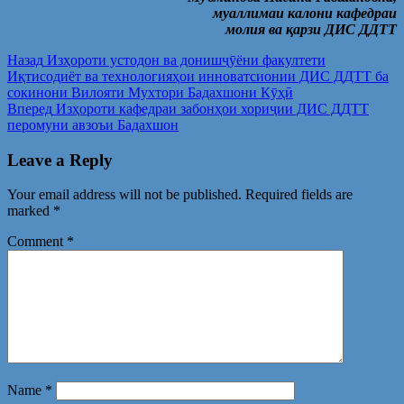
муаллимаи калони кафедраи
молия ва қарзи ДИС ДДТТ
Post
Предыдущая
Назад
Изҳороти устодон ва донишҷӯёни факултети
запись:
Иқтисодиёт ва технологияҳои инноватсионии ДИС ДДТТ ба
navigation
сокинони Вилояти Мухтори Бадахшони Кӯҳӣ
Следующая
Вперед
Изҳороти кафедраи забонҳои хориҷии ДИС ДДТТ
запись:
перомуни авзоъи Бадахшон
Leave a Reply
Your email address will not be published.
Required fields are
marked
*
Comment
*
Name
*