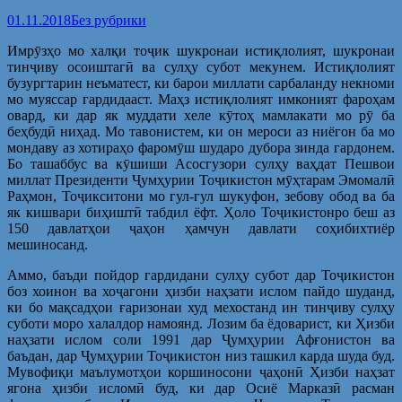
01.11.2018
Без рубрики
Имрӯзҳо мо халқи тоҷик шукронаи истиқлолият, шукронаи
тинҷиву осоиштагӣ ва сулҳу субот мекунем. Истиқлолият
бузургтарин неъматест, ки барои миллати сарбаланду некноми
мо муяссар гардидааст. Маҳз истиқлолият имконият фароҳам
овард, ки дар як муддати хеле кӯтоҳ мамлакати мо рӯ ба
беҳбудӣ ниҳад. Мо тавонистем, ки он мероси аз ниёгон ба мо
мондаву аз хотираҳо фаромӯш шударо дубора зинда гардонем.
Бо ташаббус ва кӯшиши Асосгузори сулҳу ваҳдат Пешвои
миллат Президенти Ҷумҳурии Тоҷикистон мӯҳтарам Эмомалӣ
Раҳмон, Тоҷикситони мо гул-гул шукуфон, зебову обод ва ба
як кишвари биҳиштӣ табдил ёфт. Ҳоло Тоҷикистонро беш аз
150 давлатҳои ҷаҳон ҳамчун давлати соҳибихтиёр
мешиносанд.
Аммо, баъди пойдор гардидани сулҳу субот дар Тоҷикистон
боз хоинон ва хоҷагони ҳизби наҳзати ислом пайдо шуданд,
ки бо мақсадҳои ғаризонаи худ мехостанд ин тинҷиву сулҳу
суботи моро халалдор намоянд. Лозим ба ёдоварист, ки Ҳизби
наҳзати ислом соли 1991 дар Ҷумҳурии Афғонистон ва
баъдан, дар Ҷумҳурии Тоҷикистон низ ташкил карда шуда буд.
Мувофиқи маълумотҳои коршиносони ҷаҳонӣ Ҳизби наҳзат
ягона ҳизби исломӣ буд, ки дар Осиё Марказӣ расман