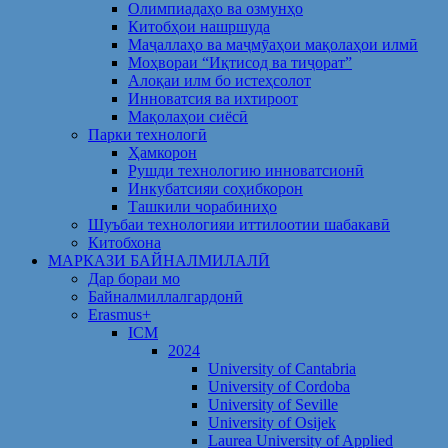
Олимпиадаҳо ва озмунҳо
Китобҳои нашршуда
Маҷаллаҳо ва маҷмӯаҳои мақолаҳои илмӣ
Моҳвораи “Иқтисод ва тиҷорат”
Алоқаи илм бо истеҳсолот
Инноватсия ва ихтироот
Мақолаҳои сиёсӣ
Парки технологӣ
Ҳамкорон
Рушди технологию инноватсионӣ
Инкубатсияи соҳибкорон
Ташкили чорабиниҳо
Шуъбаи технологияи иттилоотии шабакавӣ
Китобхона
МАРКАЗИ БАЙНАЛМИЛАЛӢ
Дар бораи мо
Байналмиллалгардонӣ
Erasmus+
ICM
2024
University of Cantabria
University of Cordoba
University of Seville
University of Osijek
Laurea University of Applied