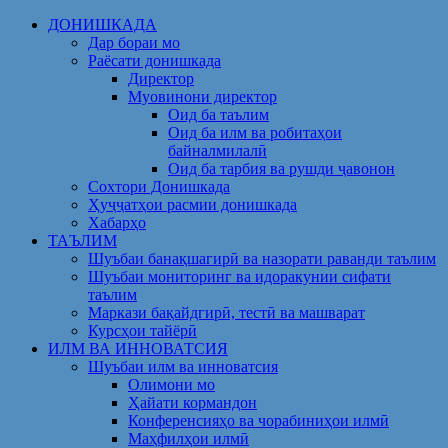
Skip
ДОНИШКАДА
to
Дар бораи мо
content
Раёсати донишкада
Директор
Муовинони директор
Оид ба таълим
Оид ба илм ва робитаҳои
байналмилалӣ
Оид ба тарбия ва рушди ҷавонон
Сохтори Донишкада
Ҳуҷҷатҳои расмии донишкада
Хабарҳо
ТАЪЛИМ
Шуъбаи банақшагирӣ ва назорати раванди таълим
Шуъбаи мониторинг ва идоракунии сифати
таълим
Маркази бақайдгирӣ, тестӣ ва машварат
Курсҳои тайёрӣ
ИЛМ ВА ИННОВАТСИЯ
Шуъбаи илм ва инноватсия
Олимони мо
Ҳайати кормандон
Конференсияҳо ва чорабиниҳои илмӣ
Маҳфилҳои илмӣ