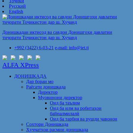
Тоҷикӣ
Русский
English
Донишкадаи иқтисод ва савдои Донишгоҳи давлатии
тиҷорати Тоҷикистон дар ш. Хуҷанд
+992 (3422) 6-03-21
e-mail: info@iet.tj
ALFA XPress
ДОНИШКАДА
Дар бораи мо
Раёсати донишкада
Директор
Муовинони директор
Оид ба таълим
Оид ба илм ва робитаҳои
байналмилалӣ
Оид ба тарбия ва рушди ҷавонон
Сохтори Донишкада
Ҳуҷҷатҳои расмии донишкада