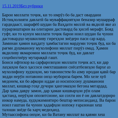
15.11.2019
Без рубрики
Барои миллати тоҷик, ки то имрӯз бо ба даст овардани
Истиқлолияти давлатӣ ба муваффақиятҳои беназир мушарраф
гардидааст, шарафёб шудан ба Ваҳдати миллӣ ва якдилӣ яке аз
пурарзиштарин ва олитарин дастовард ба ҳисоб мерафт. Бояд
гуфт, ки то кунун миллати тоҷик барои ноил шудан ба чунин
дастовардҳо мушкиливу гиреҳҳои зиёдеро паси сар кард.
Заминаи ҳамин ваҳдату ҳамбастагии мардуми тоҷик буд, ки ба
рағми душманону мухолифони миллат пирӯз омад. Ҳамин
якдиливу якмаромии миллати тоҷик буд, ки давлат
соҳибихтиёру мутараққӣ гашт.
Боиси ифтихор ва сарфарозиҳои миллати тоҷик аст, ки дар
лаҳзаҳои басо ҳассоси омехташавии сиёсатбозиҳои бархе аз
мухолифону худхоҳон, мо тавонистем бо азму иродаи қавӣ бар
зидди нерӯи нотавони онҳо мубориза барем. Мо хеле хуб
медонем, ки бо афкори иддае аз носипосону душманони
миллат, кишвар гоҳе дучори ҳангомаҳои бегона мегардад.
Дар ҳама давру замон, дар ҳамаи кишварҳои рӯи олам
ҳастанд, нерӯҳои опозитсионе, ки сохти ин ё он давлатдориро
инкор намуда, худҳокимиятиро бештар меписанданд. Ва барои
ноил гаштан ба чунин ҳадафҳои нопоку ғаразонаи хеш
талоши зиёде ба харҷ медиҳанд.
Мутаассифона онҳое, ки ба Ватану миллат ва қавми хеш