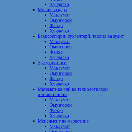
Ҳуҷҷатҳо
Молия ва қарз
Маълумот
Омузгорон
Фанҳо
Ҳуҷҷатҳо
Баҳисобгирии бухгалтерӣ, таҳлил ва аудит
Маълумот
Омузгорон
Фанҳо
Ҳуҷҷатҳо
Ҳуқуқшиносӣ
Маълумот
Омузгорон
Фанҳо
Ҳуҷҷатҳо
Математика олӣ ва технологияҳои
инноватсионӣ
Маълумот
Омузгорон
Фанҳо
Ҳуҷҷатҳо
Менеҷмент ва маркетинг
Маълумот
Омузгорон