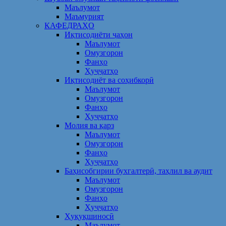
Маълумот
Маъмурият
КАФЕДРАҲО
Иқтисодиёти ҷаҳон
Маълумот
Омузгорон
Фанҳо
Ҳуҷҷатҳо
Иқтисодиёт ва соҳибкорӣ
Маълумот
Омузгорон
Фанҳо
Ҳуҷҷатҳо
Молия ва қарз
Маълумот
Омузгорон
Фанҳо
Ҳуҷҷатҳо
Баҳисобгирии бухгалтерӣ, таҳлил ва аудит
Маълумот
Омузгорон
Фанҳо
Ҳуҷҷатҳо
Ҳуқуқшиносӣ
Маълумот