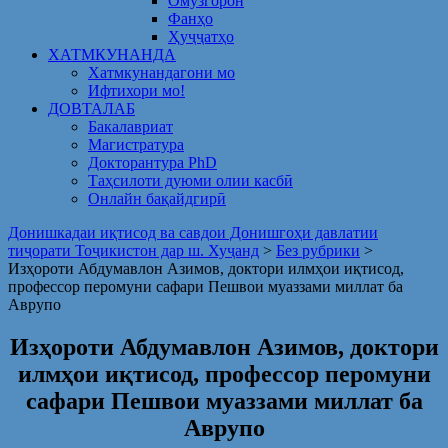
Омузгорон
Фанҳо
Ҳуҷҷатҳо
ХАТМКУНАНДА
Хатмкунандагони мо
Ифтихори мо!
ДОВТАЛАБ
Бакалавриат
Магистратура
Докторантура PhD
Таҳсилоти дуюми олии касбӣ
Онлайн бақайдгирӣ
Донишкадаи иқтисод ва савдои Донишгоҳи давлатии
тиҷорати Тоҷикистон дар ш. Хуҷанд
>
Без рубрики
>
Изҳороти Абдумавлон Азимов, доктори илмҳои иқтисод,
профессор перомуни сафари Пешвои муаззами миллат ба
Аврупо
Изҳороти Абдумавлон Азимов, доктори
илмҳои иқтисод, профессор перомуни
сафари Пешвои муаззами миллат ба
Аврупо