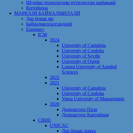
Шуъбаи технологияи иттилоотии шабакавӣ
Китобхона
МАРКАЗИ БАЙНАЛМИЛАЛӢ
Дар бораи мо
Байналмиллалгардонӣ
Erasmus+
ICM
2024
University of Cantabria
University of Cordoba
University of Seville
University of Osijek
Laurea University of Applied
Sciences
2022
2021
University of Cantabria
University of Cordoba
Varna University of Management
2020
Донишгоҳи Пиза
Донишгоҳи Кантабрия
CBHE
UNICAC
Дар бораи лоиҳа