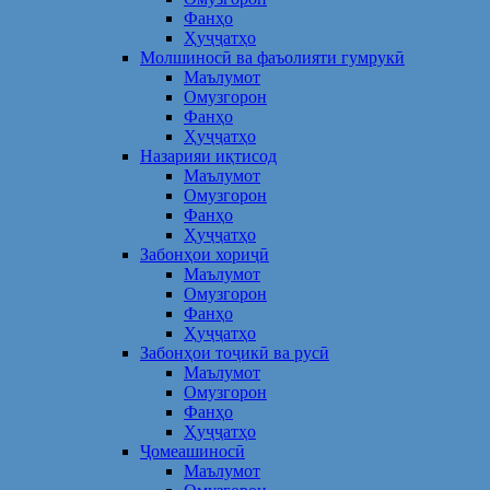
Фанҳо
Ҳуҷҷатҳо
Молшиносӣ ва фаъолияти гумрукӣ
Маълумот
Омузгорон
Фанҳо
Ҳуҷҷатҳо
Назарияи иқтисод
Маълумот
Омузгорон
Фанҳо
Ҳуҷҷатҳо
Забонҳои хориҷӣ
Маълумот
Омузгорон
Фанҳо
Ҳуҷҷатҳо
Забонҳои тоҷикӣ ва русӣ
Маълумот
Омузгорон
Фанҳо
Ҳуҷҷатҳо
Ҷомеашиносӣ
Маълумот