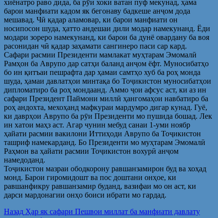
хиёнатро раво дида, ба рӯи хоки ватан пуф мекунад, ҳама
барои манфиати кадом як бегонаву бадкеше анҷом дода
мешавад. Чӣ қадар аламовар, ки барои манфиати он
носипосон шуда, ҳатто андешаи дили модар намекунанд. Ёди
модари зореро намекунанд, ки барои ба дунё овардану ба воя
расонидан чӣ қадар заҳамати сангинеро паси сар кард.
Сафари расмии Президенти мамлакат муҳтарам Эмомалӣ
Рамҳон ба Аврупо дар сатҳи баланд анҷом ёфт. Муносибатҳо
бо ин қитъаи пешрафта дар ҳамаи самтҳо хуб ба роҳ монда
шуда, ҳамаи давлатҳои минтақа бо Тоҷикистон муносибатҳои
дипломатиро ба роҳ мондаанд. Аммо ҷои афсус аст, ки аз ин
сафари Президент Паймони миллӣ ҳангомаҳои навбатиро ба
роҳ андохта, мехоҳанд мафкураи мардумро дигар кунад. Гуё,
ки даврҳои Аврупо ба рӯи Президенти мо пушида бошад. Лек
ин хатои маҳз аст. Агар чунин мебуд санаи 1-уми ноябр
ҳайати расмии вакилони Иттиҳоди Аврупо ба Тоҷикистон
ташриф намекарданд. Бо Президенти мо муҳтарам Эмомалӣ
Раҳмон ва ҳайати расмии Тоҷикистон вохурӣ анҷом
намедоданд.
Тоҷикистон мазраи ободкорону равшанзамирон буд ва хоҳад
монд. Барои гиромидошт ва пос доштани онҳое, ки
равшанфикру равшанзамир буданд, вазифаи мо он аст, ки
дарси мардонагии онҳо боиси ибрати мо гардад.
Post
Предыдущая
Назад
Ҳар як сафари Пешвои миллат ба манфиати давлату