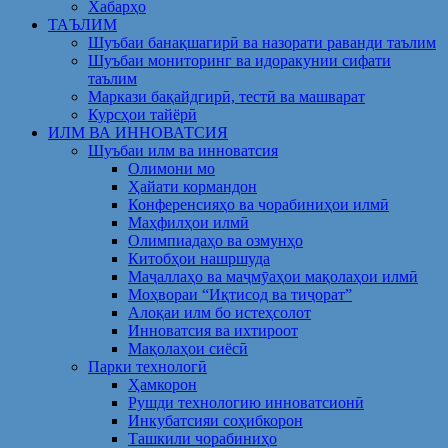
Хабарҳо
ТАЪЛИМ
Шуъбаи банақшагирӣ ва назорати раванди таълим
Шуъбаи мониторинг ва идоракунии сифати
таълим
Маркази бақайдгирӣ, тестӣ ва машварат
Курсҳои тайёрӣ
ИЛМ ВА ИННОВАТСИЯ
Шуъбаи илм ва инноватсия
Олимони мо
Ҳайати кормандон
Конференсияҳо ва чорабиниҳои илмӣ
Маҳфилҳои илмӣ
Олимпиадаҳо ва озмунҳо
Китобҳои нашршуда
Маҷаллаҳо ва маҷмӯаҳои мақолаҳои илмӣ
Моҳвораи “Иқтисод ва тиҷорат”
Алоқаи илм бо истеҳсолот
Инноватсия ва ихтироот
Мақолаҳои сиёсӣ
Парки технологӣ
Ҳамкорон
Рушди технологию инноватсионӣ
Инкубатсияи соҳибкорон
Ташкили чорабиниҳо