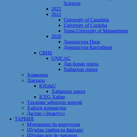
Sciences
2022
2021
University of Cantabria
University of Cordoba
Varna University of Management
2020
Донишгоҳи Пиза
Донишгоҳи Кантабрия
CBHE
UNICAC
Дар бораи лоиҳа
Хабарҳои лоиҳа
Ҳамкорон
Лоихаҳо
IQEduU
Хабарҳои лоиҳа
ICEG Хабар
Таълими забонҳои хориҷӣ
Ҳайати кормандон
Дастаи «Энактус»
ТАРБИЯ
Муқовимат ба коррупсия
Шуъбаи тарбия ва фарҳанг
Шӯъбаи кор бо ҷавонон