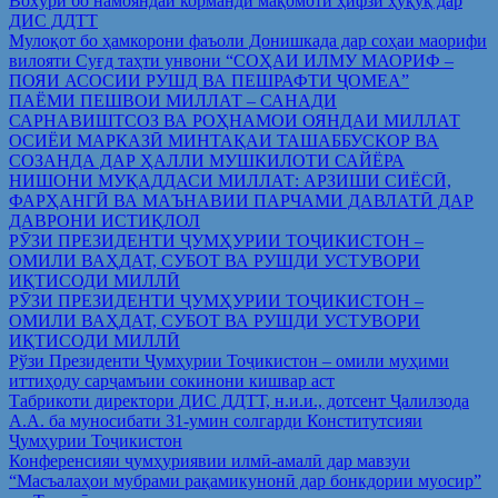
Вохўрӣ бо намояндаи корманди мақомоти ҳифзи ҳуқуқ дар
ДИС ДДТТ
Мулоқот бо ҳамкорони фаъоли Донишкада дар соҳаи маорифи
вилояти Суғд таҳти унвони “СОҲАИ ИЛМУ МАОРИФ –
ПОЯИ АСОСИИ РУШД ВА ПЕШРАФТИ ҶОМЕА”
ПАЁМИ ПЕШВОИ МИЛЛАТ – САНАДИ
САРНАВИШТСОЗ ВА РОҲНАМОИ ОЯНДАИ МИЛЛАТ
ОСИЁИ МАРКАЗӢ МИНТАҚАИ ТАШАББУСКОР ВА
СОЗАНДА ДАР ҲАЛЛИ МУШКИЛОТИ САЙЁРА
НИШОНИ МУҚАДДАСИ МИЛЛАТ: АРЗИШИ СИЁСӢ,
ФАРҲАНГӢ ВА МАЪНАВИИ ПАРЧАМИ ДАВЛАТӢ ДАР
ДАВРОНИ ИСТИҚЛОЛ
РӮЗИ ПРЕЗИДЕНТИ ҶУМҲУРИИ ТОҶИКИСТОН –
ОМИЛИ ВАҲДАТ, СУБОТ ВА РУШДИ УСТУВОРИ
ИҚТИСОДИ МИЛЛӢ
РӮЗИ ПРЕЗИДЕНТИ ҶУМҲУРИИ ТОҶИКИСТОН –
ОМИЛИ ВАҲДАТ, СУБОТ ВА РУШДИ УСТУВОРИ
ИҚТИСОДИ МИЛЛӢ
Рўзи Президенти Ҷумҳурии Тоҷикистон – омили муҳими
иттиҳоду сарҷамъии сокинони кишвар аст
Табрикоти директори ДИС ДДТТ, н.и.и., дотсент Ҷалилзода
А.А. ба муносибати 31-умин солгарди Конститутсияи
Ҷумҳурии Тоҷикистон
Конференсияи ҷумҳуриявии илмӣ-амалӣ дар мавзуи
“Масъалаҳои мубрами рақамикунонӣ дар бонкдории муосир”