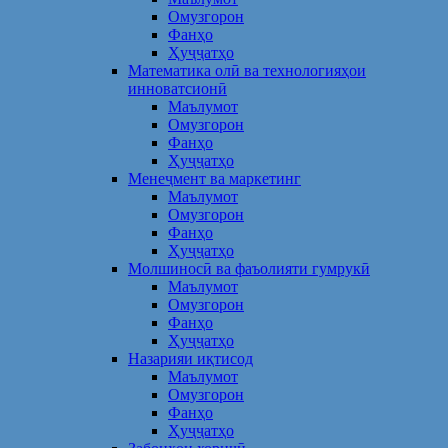
Омузгорон
Фанҳо
Ҳуҷҷатҳо
Математика олӣ ва технологияҳои
инноватсионӣ
Маълумот
Омузгорон
Фанҳо
Ҳуҷҷатҳо
Менеҷмент ва маркетинг
Маълумот
Омузгорон
Фанҳо
Ҳуҷҷатҳо
Молшиносӣ ва фаъолияти гумрукӣ
Маълумот
Омузгорон
Фанҳо
Ҳуҷҷатҳо
Назарияи иқтисод
Маълумот
Омузгорон
Фанҳо
Ҳуҷҷатҳо