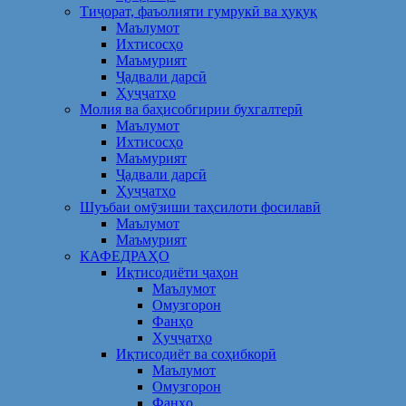
Тиҷорат, фаъолияти гумрукӣ ва ҳуқуқ
Маълумот
Ихтисосҳо
Маъмурият
Ҷадвали дарсӣ
Ҳуҷҷатҳо
Молия ва баҳисобгирии бухгалтерӣ
Маълумот
Ихтисосҳо
Маъмурият
Ҷадвали дарсӣ
Ҳуҷҷатҳо
Шуъбаи омӯзиши таҳсилоти фосилавӣ
Маълумот
Маъмурият
КАФЕДРАҲО
Иқтисодиёти ҷаҳон
Маълумот
Омузгорон
Фанҳо
Ҳуҷҷатҳо
Иқтисодиёт ва соҳибкорӣ
Маълумот
Омузгорон
Фанҳо