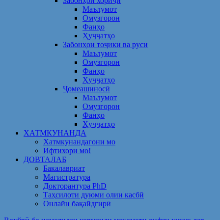
Забонҳои хориҷӣ
Маълумот
Омузгорон
Фанҳо
Ҳуҷҷатҳо
Забонҳои тоҷикӣ ва русӣ
Маълумот
Омузгорон
Фанҳо
Ҳуҷҷатҳо
Ҷомеашиносӣ
Маълумот
Омузгорон
Фанҳо
Ҳуҷҷатҳо
ХАТМКУНАНДА
Хатмкунандагони мо
Ифтихори мо!
ДОВТАЛАБ
Бакалавриат
Магистратура
Докторантура PhD
Таҳсилоти дуюми олии касбӣ
Онлайн бақайдгирӣ