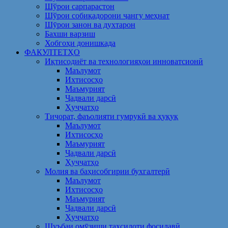
Шўрои сарпарастон
Шўрои собиқадорони ҷангу меҳнат
Шӯрои занон ва духтарон
Бахши варзиш
Хобгоҳи донишкада
ФАКУЛТЕТҲО
Иқтисодиёт ва технологияҳои инноватсионӣ
Маълумот
Ихтисосҳо
Маъмурият
Ҷадвали дарсӣ
Ҳуҷҷатҳо
Тиҷорат, фаъолияти гумрукӣ ва ҳуқуқ
Маълумот
Ихтисосҳо
Маъмурият
Ҷадвали дарсӣ
Ҳуҷҷатҳо
Молия ва баҳисобгирии бухгалтерӣ
Маълумот
Ихтисосҳо
Маъмурият
Ҷадвали дарсӣ
Ҳуҷҷатҳо
Шуъбаи омӯзиши таҳсилоти фосилавӣ