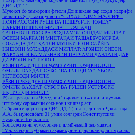
Вохўрӣ бо намояндаи корманди мақомоти ҳифзи ҳуқуқ дар
ДИС ДДТТ
Мулоқот бо ҳамкорони фаъоли Донишкада дар соҳаи маорифи
вилояти Суғд таҳти унвони “СОҲАИ ИЛМУ МАОРИФ –
ПОЯИ АСОСИИ РУШД ВА ПЕШРАФТИ ҶОМЕА”
ПАЁМИ ПЕШВОИ МИЛЛАТ – САНАДИ
САРНАВИШТСОЗ ВА РОҲНАМОИ ОЯНДАИ МИЛЛАТ
ОСИЁИ МАРКАЗӢ МИНТАҚАИ ТАШАББУСКОР ВА
СОЗАНДА ДАР ҲАЛЛИ МУШКИЛОТИ САЙЁРА
НИШОНИ МУҚАДДАСИ МИЛЛАТ: АРЗИШИ СИЁСӢ,
ФАРҲАНГӢ ВА МАЪНАВИИ ПАРЧАМИ ДАВЛАТӢ ДАР
ДАВРОНИ ИСТИҚЛОЛ
РӮЗИ ПРЕЗИДЕНТИ ҶУМҲУРИИ ТОҶИКИСТОН –
ОМИЛИ ВАҲДАТ, СУБОТ ВА РУШДИ УСТУВОРИ
ИҚТИСОДИ МИЛЛӢ
РӮЗИ ПРЕЗИДЕНТИ ҶУМҲУРИИ ТОҶИКИСТОН –
ОМИЛИ ВАҲДАТ, СУБОТ ВА РУШДИ УСТУВОРИ
ИҚТИСОДИ МИЛЛӢ
Рўзи Президенти Ҷумҳурии Тоҷикистон – омили муҳими
иттиҳоду сарҷамъии сокинони кишвар аст
Табрикоти директори ДИС ДДТТ, н.и.и., дотсент Ҷалилзода
А.А. ба муносибати 31-умин солгарди Конститутсияи
Ҷумҳурии Тоҷикистон
Конференсияи ҷумҳуриявии илмӣ-амалӣ дар мавзуи
“Масъалаҳои мубрами рақамикунонӣ дар бонкдории муосир”