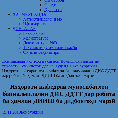
Омузгорон
Фанҳо
Ҳуҷҷатҳо
ХАТМКУНАНДА
Хатмкунандагони мо
Ифтихори мо!
ДОВТАЛАБ
Бакалавриат
Магистратура
Докторантура PhD
Таҳсилоти дуюми олии касбӣ
Онлайн бақайдгирӣ
Донишкадаи иқтисод ва савдои Донишгоҳи давлатии
тиҷорати Тоҷикистон дар ш. Хуҷанд
>
Без рубрики
>
Изҳороти кафедраи муносибатҳои байналмилалии ДИС ДДТТ
дар робита ба ҳамлаи ДИИШ ба дидбонгоҳи марзӣ
Изҳороти кафедраи муносибатҳои
байналмилалии ДИС ДДТТ дар робита
ба ҳамлаи ДИИШ ба дидбонгоҳи марзӣ
15.11.2019
Без рубрики