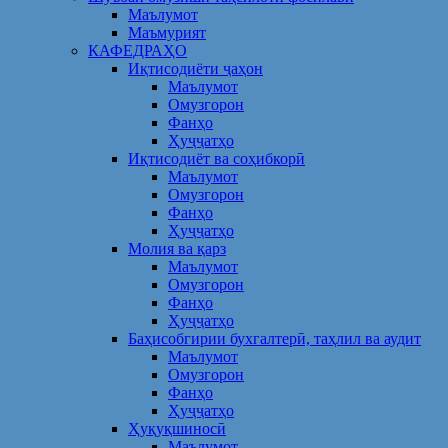
Маълумот
Маъмурият
КАФЕДРАҲО
Иқтисодиёти ҷаҳон
Маълумот
Омузгорон
Фанҳо
Ҳуҷҷатҳо
Иқтисодиёт ва соҳибкорӣ
Маълумот
Омузгорон
Фанҳо
Ҳуҷҷатҳо
Молия ва қарз
Маълумот
Омузгорон
Фанҳо
Ҳуҷҷатҳо
Баҳисобгирии бухгалтерӣ, таҳлил ва аудит
Маълумот
Омузгорон
Фанҳо
Ҳуҷҷатҳо
Ҳуқуқшиносӣ
Маълумот