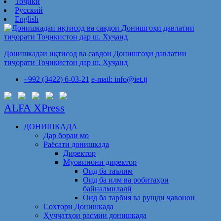
Тоҷикӣ
Русский
English
Донишкадаи иқтисод ва савдои Донишгоҳи давлатии
тиҷорати Тоҷикистон дар ш. Хуҷанд
+992 (3422) 6-03-21
e-mail: info@iet.tj
ALFA XPress
ДОНИШКАДА
Дар бораи мо
Раёсати донишкада
Директор
Муовинони директор
Оид ба таълим
Оид ба илм ва робитаҳои
байналмилалӣ
Оид ба тарбия ва рушди ҷавонон
Сохтори Донишкада
Ҳуҷҷатҳои расмии донишкада