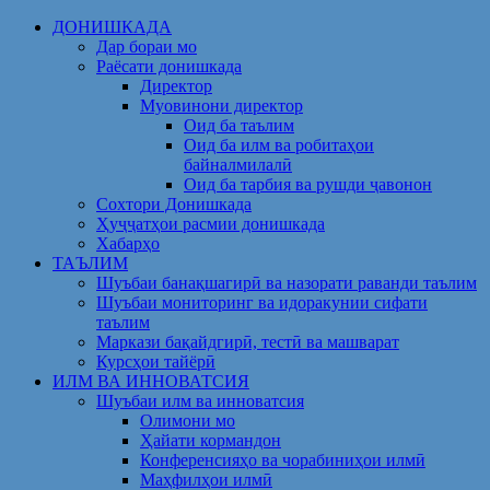
Skip
ДОНИШКАДА
to
Дар бораи мо
content
Раёсати донишкада
Директор
Муовинони директор
Оид ба таълим
Оид ба илм ва робитаҳои
байналмилалӣ
Оид ба тарбия ва рушди ҷавонон
Сохтори Донишкада
Ҳуҷҷатҳои расмии донишкада
Хабарҳо
ТАЪЛИМ
Шуъбаи банақшагирӣ ва назорати раванди таълим
Шуъбаи мониторинг ва идоракунии сифати
таълим
Маркази бақайдгирӣ, тестӣ ва машварат
Курсҳои тайёрӣ
ИЛМ ВА ИННОВАТСИЯ
Шуъбаи илм ва инноватсия
Олимони мо
Ҳайати кормандон
Конференсияҳо ва чорабиниҳои илмӣ
Маҳфилҳои илмӣ