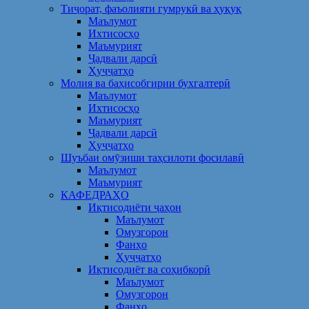
Тиҷорат, фаъолияти гумрукӣ ва ҳуқуқ
Маълумот
Ихтисосҳо
Маъмурият
Ҷадвали дарсӣ
Ҳуҷҷатҳо
Молия ва баҳисобгирии бухгалтерӣ
Маълумот
Ихтисосҳо
Маъмурият
Ҷадвали дарсӣ
Ҳуҷҷатҳо
Шуъбаи омӯзиши таҳсилоти фосилавӣ
Маълумот
Маъмурият
КАФЕДРАҲО
Иқтисодиёти ҷаҳон
Маълумот
Омузгорон
Фанҳо
Ҳуҷҷатҳо
Иқтисодиёт ва соҳибкорӣ
Маълумот
Омузгорон
Фанҳо