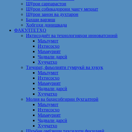
Шўрои сарпарастон
Шўрои собиқадорони ҷангу меҳнат
Шӯрои занон ва духтарон
Бахши варзиш
Хобгоҳи донишкада
ФАКУЛТЕТҲО
Иқтисодиёт ва технологияҳои инноватсионӣ
Маълумот
Ихтисосҳо
Маъмурият
Ҷадвали дарсӣ
Ҳуҷҷатҳо
Тиҷорат, фаъолияти гумрукӣ ва ҳуқуқ
Маълумот
Ихтисосҳо
Маъмурият
Ҷадвали дарсӣ
Ҳуҷҷатҳо
Молия ва баҳисобгирии бухгалтерӣ
Маълумот
Ихтисосҳо
Маъмурият
Ҷадвали дарсӣ
Ҳуҷҷатҳо
Шуъбаи омӯзиши таҳсилоти фосилавӣ