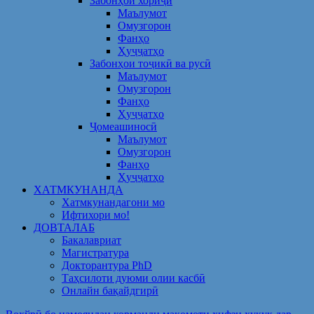
Забонҳои хориҷӣ
Маълумот
Омузгорон
Фанҳо
Ҳуҷҷатҳо
Забонҳои тоҷикӣ ва русӣ
Маълумот
Омузгорон
Фанҳо
Ҳуҷҷатҳо
Ҷомеашиносӣ
Маълумот
Омузгорон
Фанҳо
Ҳуҷҷатҳо
ХАТМКУНАНДА
Хатмкунандагони мо
Ифтихори мо!
ДОВТАЛАБ
Бакалавриат
Магистратура
Докторантура PhD
Таҳсилоти дуюми олии касбӣ
Онлайн бақайдгирӣ