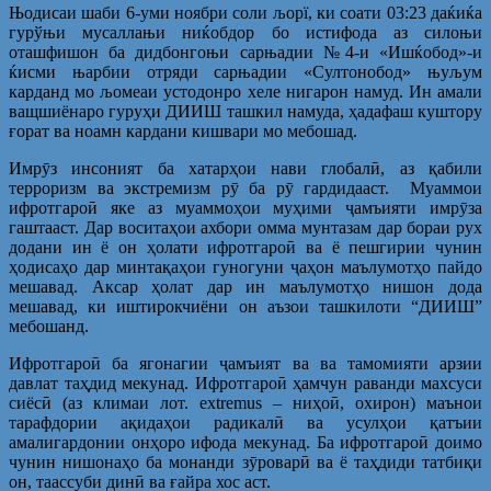
Њодисаи шаби 6-уми ноябри соли љорї, ки соати 03:23 даќиќа
гурўњи мусаллањи ниќобдор бо истифода аз силоњи
оташфишон ба дидбонгоњи сарњадии №4-и «Ишќобод»-и
ќисми њарбии отряди сарњадии «Султонобод» њуљум
карданд мо љомеаи устодонро хеле нигарон намуд. Ин амали
ващшиёнаро гуруҳи ДИИШ ташкил намуда, ҳадафаш куштору
ғорат ва ноамн кардани кишвари мо мебошад.
Имрӯз инсоният ба хатарҳои нави глобалӣ, аз қабили
терроризм ва экстремизм рӯ ба рӯ гардидааст. Муаммои
ифротгароӣ яке аз муаммоҳои муҳими ҷамъияти имрӯза
гаштааст. Дар воситаҳои ахбори омма мунтазам дар бораи рух
додани ин ё он ҳолати ифротгароӣ ва ё пешгирии чунин
ҳодисаҳо дар минтақаҳои гуногуни ҷаҳон маълумотҳо пайдо
мешавад. Аксар ҳолат дар ин маълумотҳо нишон дода
мешавад, ки иштирокчиёни он аъзои ташкилоти “ДИИШ”
мебошанд.
Ифротгароӣ ба ягонагии ҷамъият ва ва тамомияти арзии
давлат таҳдид мекунад. Ифротгароӣ ҳамчун раванди махсуси
сиёсӣ (аз климаи лот. extremus – ниҳоӣ, охирон) маънои
тарафдории ақидаҳои радикалӣ ва усулҳои қатъии
амалигардонии онҳоро ифода мекунад. Ба ифротгароӣ доимо
чунин нишонаҳо ба монанди зӯроварӣ ва ё таҳдиди татбиқи
он, таассуби динӣ ва ғайра хос аст.