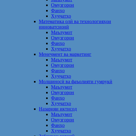
Омузгорон
Фанҳо
Ҳуҷҷатҳо
Математика олӣ ва технологияҳои
инноватсионӣ
Маълумот
Омузгорон
Фанҳо
Ҳуҷҷатҳо
Менеҷмент ва маркетинг
Маълумот
Омузгорон
Фанҳо
Ҳуҷҷатҳо
Молшиносӣ ва фаъолияти гумрукӣ
Маълумот
Омузгорон
Фанҳо
Ҳуҷҷатҳо
Назарияи иқтисод
Маълумот
Омузгорон
Фанҳо
Ҳуҷҷатҳо