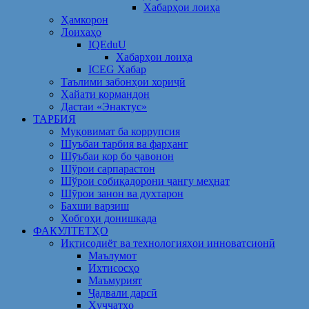
Хабарҳои лоиҳа
Ҳамкорон
Лоихаҳо
IQEduU
Хабарҳои лоиҳа
ICEG Хабар
Таълими забонҳои хориҷӣ
Ҳайати кормандон
Дастаи «Энактус»
ТАРБИЯ
Муқовимат ба коррупсия
Шуъбаи тарбия ва фарҳанг
Шӯъбаи кор бо ҷавонон
Шўрои сарпарастон
Шўрои собиқадорони ҷангу меҳнат
Шӯрои занон ва духтарон
Бахши варзиш
Хобгоҳи донишкада
ФАКУЛТЕТҲО
Иқтисодиёт ва технологияҳои инноватсионӣ
Маълумот
Ихтисосҳо
Маъмурият
Ҷадвали дарсӣ
Ҳуҷҷатҳо