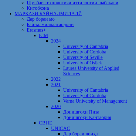
Шуъбаи технологияи иттилоотии шабакавӣ
Китобхона
МАРКАЗИ БАЙНАЛМИЛАЛӢ
Дар бораи мо
Байналмиллалгардонӣ
Erasmus+
ICM
2024
University of Cantabria
University of Cordoba
University of Seville
University of Osijek
Laurea University of Applied
Sciences
2022
2021
University of Cantabria
University of Cordoba
Varna University of Management
2020
Донишгоҳи Пиза
Донишгоҳи Кантабрия
CBHE
UNICAC
Дар бораи лоиҳа