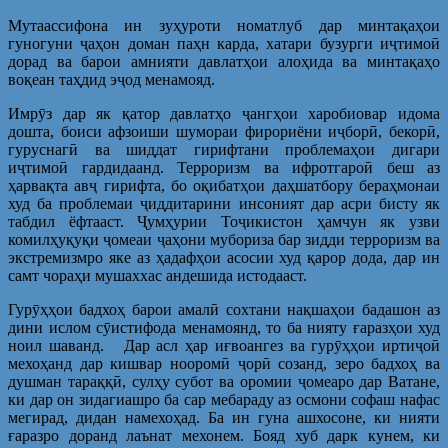
Мутаассифона ин зуҳуроти номатлуб дар минтақаҳои
гуногуни ҷаҳон доман паҳн карда, хатари бузурги иҷтимоӣ
дорад ва барои амнияти давлатҳои алоҳида ва минтақаҳо
воқеан таҳдид эҷод менамояд.
Имрӯз дар як қатор давлатҳо ҷангҳои харобиовар идома
дошта, боиси афзоиши шумораи фирориёни иҷборӣ, бекорӣ,
гуруснагӣ ва шиддат гирифтани проблемаҳои дигари
иҷтимоӣ гардидаанд. Терроризм ва ифротгароӣ беш аз
ҳарвақта авҷ гирифта, бо оқибатҳои даҳшатбору бераҳмонаи
худ ба проблемаи ҷиддитарини инсоният дар асри бисту як
табдил ёфтааст. Ҷумҳурии Тоҷикистон ҳамчун як узви
комилҳуқуқи ҷомеаи ҷаҳони мубориза бар зидди терроризм ва
экстремизмро яке аз ҳадафҳои асосии худ қарор дода, дар ин
самт чораҳи мушаххас андешида истодааст.
Гурӯҳҳои бадхоҳ барои амалӣ сохтани нақшаҳои бадашон аз
дини ислом сӯистифода менамоянд, то ба нияту ғаразҳои худ
ноил шаванд. Дар асл ҳар иғвоангез ва гурӯҳҳои иртиҷоӣ
мехоҳанд дар кишвар нооромӣ ҷорӣ созанд, зеро бадхоҳ ва
душман тараққӣ, сулҳу субот ва оромии ҷомеаро дар Ватане,
ки дар он зидагиашро ба сар мебараду аз осмони софаш нафас
мегирад, дидан намехоҳад. Ба ин гуна ашхосоне, ки нияти
ғаразро доранд лаънат мехонем. Бояд хуб дарк кунем, ки