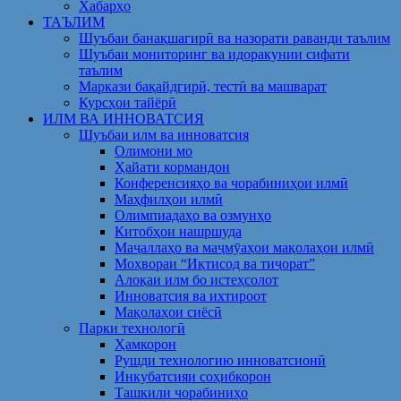
Хабарҳо
ТАЪЛИМ
Шуъбаи банақшагирӣ ва назорати раванди таълим
Шуъбаи мониторинг ва идоракунии сифати
таълим
Маркази бақайдгирӣ, тестӣ ва машварат
Курсҳои тайёрӣ
ИЛМ ВА ИННОВАТСИЯ
Шуъбаи илм ва инноватсия
Олимони мо
Ҳайати кормандон
Конференсияҳо ва чорабиниҳои илмӣ
Маҳфилҳои илмӣ
Олимпиадаҳо ва озмунҳо
Китобҳои нашршуда
Маҷаллаҳо ва маҷмӯаҳои мақолаҳои илмӣ
Моҳвораи “Иқтисод ва тиҷорат”
Алоқаи илм бо истеҳсолот
Инноватсия ва ихтироот
Мақолаҳои сиёсӣ
Парки технологӣ
Ҳамкорон
Рушди технологию инноватсионӣ
Инкубатсияи соҳибкорон
Ташкили чорабиниҳо