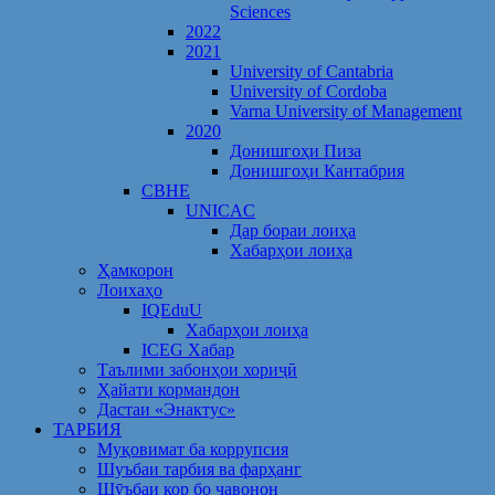
Sciences
2022
2021
University of Cantabria
University of Cordoba
Varna University of Management
2020
Донишгоҳи Пиза
Донишгоҳи Кантабрия
CBHE
UNICAC
Дар бораи лоиҳа
Хабарҳои лоиҳа
Ҳамкорон
Лоихаҳо
IQEduU
Хабарҳои лоиҳа
ICEG Хабар
Таълими забонҳои хориҷӣ
Ҳайати кормандон
Дастаи «Энактус»
ТАРБИЯ
Муқовимат ба коррупсия
Шуъбаи тарбия ва фарҳанг
Шӯъбаи кор бо ҷавонон