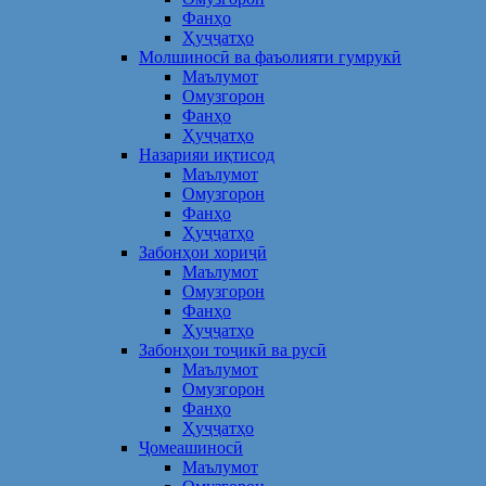
Фанҳо
Ҳуҷҷатҳо
Молшиносӣ ва фаъолияти гумрукӣ
Маълумот
Омузгорон
Фанҳо
Ҳуҷҷатҳо
Назарияи иқтисод
Маълумот
Омузгорон
Фанҳо
Ҳуҷҷатҳо
Забонҳои хориҷӣ
Маълумот
Омузгорон
Фанҳо
Ҳуҷҷатҳо
Забонҳои тоҷикӣ ва русӣ
Маълумот
Омузгорон
Фанҳо
Ҳуҷҷатҳо
Ҷомеашиносӣ
Маълумот