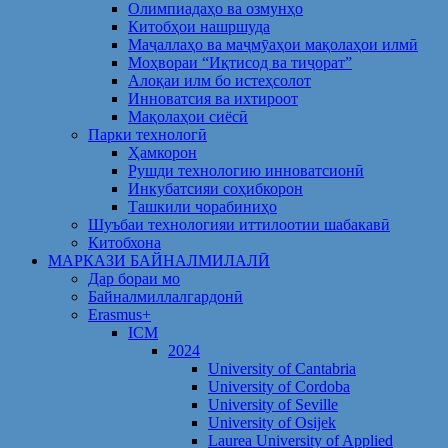
Олимпиадаҳо ва озмунҳо
Китобҳои нашршуда
Маҷаллаҳо ва маҷмӯаҳои мақолаҳои илмӣ
Моҳвораи “Иқтисод ва тиҷорат”
Алоқаи илм бо истеҳсолот
Инноватсия ва ихтироот
Мақолаҳои сиёсӣ
Парки технологӣ
Ҳамкорон
Рушди технологию инноватсионӣ
Инкубатсияи соҳибкорон
Ташкили чорабиниҳо
Шуъбаи технологияи иттилоотии шабакавӣ
Китобхона
МАРКАЗИ БАЙНАЛМИЛАЛӢ
Дар бораи мо
Байналмиллалгардонӣ
Erasmus+
ICM
2024
University of Cantabria
University of Cordoba
University of Seville
University of Osijek
Laurea University of Applied