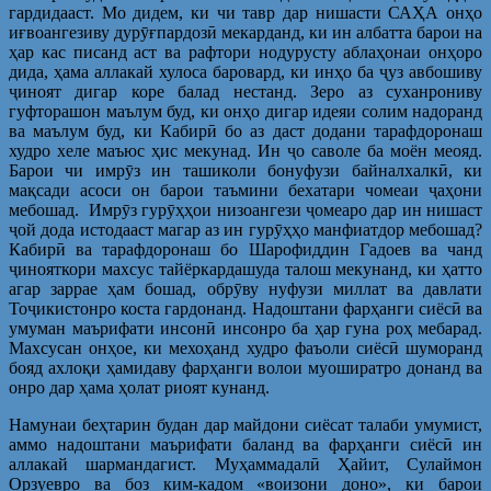
гардидааст. Мо дидем, ки чи тавр дар нишасти САҲА онҳо
иғвоангезиву дурӯғпардозӣ мекарданд, ки ин албатта барои на
ҳар кас писанд аст ва рафтори нодурусту аблаҳонаи онҳоро
дида, ҳама аллакай хулоса баровард, ки инҳо ба ҷуз авбошиву
ҷиноят дигар коре балад нестанд. Зеро аз суханрониву
гуфторашон маълум буд, ки онҳо дигар идеяи солим надоранд
ва маълум буд, ки Кабирӣ бо аз даст додани тарафдоронаш
худро хеле маъюс ҳис мекунад. Ин ҷо саволе ба моён меояд.
Барои чи имрӯз ин ташиколи бонуфузи байналхалкӣ, ки
мақсади асоси он барои таъмини бехатари чомеаи ҷаҳони
мебошад. Имрӯз гурӯҳҳои низоангези ҷомеаро дар ин нишаст
ҷой дода истодааст магар аз ин гурӯҳҳо манфиатдор мебошад?
Кабирӣ ва тарафдоронаш бо Шарофиддин Гадоев ва чанд
ҷинояткори махсус тайёркардашуда талош мекунанд, ки ҳатто
агар заррае ҳам бошад, обрӯву нуфузи миллат ва давлати
Тоҷикистонро коста гардонанд. Надоштани фарҳанги сиёсӣ ва
умуман маърифати инсонӣ инсонро ба ҳар гуна роҳ мебарад.
Махсусан онҳое, ки мехоҳанд худро фаъоли сиёсӣ шуморанд
бояд ахлоқи ҳамидаву фарҳанги волои муоширатро донанд ва
онро дар ҳама ҳолат риоят кунанд.
Намунаи беҳтарин будан дар майдони сиёсат талаби умумист,
аммо надоштани маърифати баланд ва фарҳанги сиёсӣ ин
аллакай шармандагист. Муҳаммадалӣ Ҳайит, Сулаймон
Орзуевро ва боз ким-кадом «воизони доно», ки барои