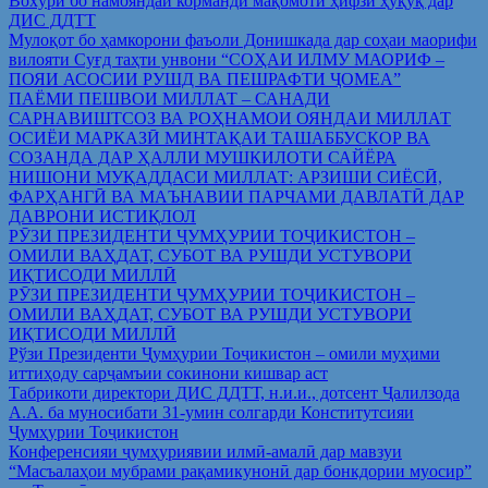
Вохўрӣ бо намояндаи корманди мақомоти ҳифзи ҳуқуқ дар
ДИС ДДТТ
Мулоқот бо ҳамкорони фаъоли Донишкада дар соҳаи маорифи
вилояти Суғд таҳти унвони “СОҲАИ ИЛМУ МАОРИФ –
ПОЯИ АСОСИИ РУШД ВА ПЕШРАФТИ ҶОМЕА”
ПАЁМИ ПЕШВОИ МИЛЛАТ – САНАДИ
САРНАВИШТСОЗ ВА РОҲНАМОИ ОЯНДАИ МИЛЛАТ
ОСИЁИ МАРКАЗӢ МИНТАҚАИ ТАШАББУСКОР ВА
СОЗАНДА ДАР ҲАЛЛИ МУШКИЛОТИ САЙЁРА
НИШОНИ МУҚАДДАСИ МИЛЛАТ: АРЗИШИ СИЁСӢ,
ФАРҲАНГӢ ВА МАЪНАВИИ ПАРЧАМИ ДАВЛАТӢ ДАР
ДАВРОНИ ИСТИҚЛОЛ
РӮЗИ ПРЕЗИДЕНТИ ҶУМҲУРИИ ТОҶИКИСТОН –
ОМИЛИ ВАҲДАТ, СУБОТ ВА РУШДИ УСТУВОРИ
ИҚТИСОДИ МИЛЛӢ
РӮЗИ ПРЕЗИДЕНТИ ҶУМҲУРИИ ТОҶИКИСТОН –
ОМИЛИ ВАҲДАТ, СУБОТ ВА РУШДИ УСТУВОРИ
ИҚТИСОДИ МИЛЛӢ
Рўзи Президенти Ҷумҳурии Тоҷикистон – омили муҳими
иттиҳоду сарҷамъии сокинони кишвар аст
Табрикоти директори ДИС ДДТТ, н.и.и., дотсент Ҷалилзода
А.А. ба муносибати 31-умин солгарди Конститутсияи
Ҷумҳурии Тоҷикистон
Конференсияи ҷумҳуриявии илмӣ-амалӣ дар мавзуи
“Масъалаҳои мубрами рақамикунонӣ дар бонкдории муосир”