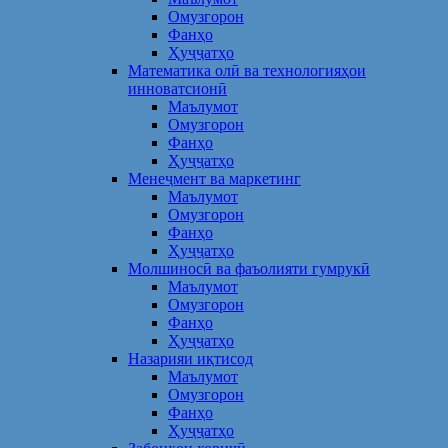
Омузгорон
Фанҳо
Ҳуҷҷатҳо
Математика олӣ ва технологияҳои
инноватсионӣ
Маълумот
Омузгорон
Фанҳо
Ҳуҷҷатҳо
Менеҷмент ва маркетинг
Маълумот
Омузгорон
Фанҳо
Ҳуҷҷатҳо
Молшиносӣ ва фаъолияти гумрукӣ
Маълумот
Омузгорон
Фанҳо
Ҳуҷҷатҳо
Назарияи иқтисод
Маълумот
Омузгорон
Фанҳо
Ҳуҷҷатҳо