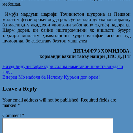
мебошад.
Имрўз мардуми шарифи Тоҷикистон шукрона аз Пешвои
миллату фазои орому осуда роҳ сўи ояндаи дурахшон доранду
ба маслиҳату ақидаҳои «воизони забондон» эҳтиёҷ надоранд.
Шарм доред, ки байни иштирокчиёни як нишасти бузург
таҳқири миллату ҳамватанони худро вазифаи асосии худ
шуморида, бо сафсатаву буҳтон машғулед.
ДИЛАФРӮЗ ҲОМИДОВА,
корманди бахши табъу нашри ДИС ДДТТ
Post
Предыдущая
Назад
Бидуни тафаккури солим наметавон шоиста зиндагӣ
запись:
кард.
navigation
Следующая
Вперед
Мо набояд ба Ислому Қуръон доғ орем!
запись:
Leave a Reply
Your email address will not be published.
Required fields are
marked
*
Comment
*