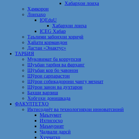
Хабарҳои лоиҳа
Ҳамкорон
Лоихаҳо
IQEduU
Хабарҳои лоиҳа
ICEG Хабар
Таълими забонҳои хориҷӣ
Ҳайати кормандон
Дастаи «Энактус»
ТАРБИЯ
Муқовимат ба коррупсия
Шуъбаи тарбия ва фарҳанг
Шӯъбаи кор бо ҷавонон
Шўрои сарпарастон
Шўрои собиқадорони ҷангу меҳнат
Шӯрои занон ва духтарон
Бахши варзиш
Хобгоҳи донишкада
ФАКУЛТЕТҲО
Иқтисодиёт ва технологияҳои инноватсионӣ
Маълумот
Ихтисосҳо
Маъмурият
Ҷадвали дарсӣ
Ҳуҷҷатҳо