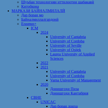
Шуъбаи технологияи иттилоотии шабакавӣ
Китобхона
МАРКАЗИ БАЙНАЛМИЛАЛӢ
Дар бораи мо
Байналмиллалгардонӣ
Erasmus+
ICM
2024
University of Cantabria
University of Cordoba
University of Seville
University of Osijek
Laurea University of Applied
Sciences
2022
2021
University of Cantabria
University of Cordoba
Varna University of Management
2020
Донишгоҳи Пиза
Донишгоҳи Кантабрия
CBHE
UNICAC
Дар бораи лоиҳа