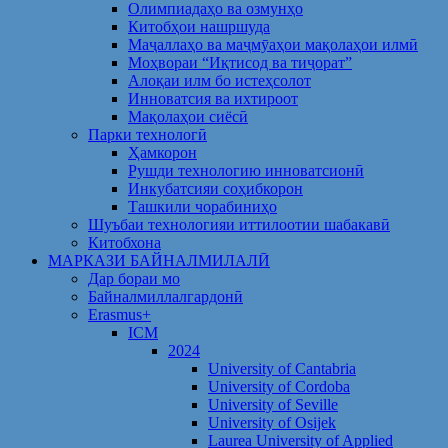
Олимпиадаҳо ва озмунҳо
Китобҳои нашршуда
Маҷаллаҳо ва маҷмӯаҳои мақолаҳои илмӣ
Моҳвораи “Иқтисод ва тиҷорат”
Алоқаи илм бо истеҳсолот
Инноватсия ва ихтироот
Мақолаҳои сиёсӣ
Парки технологӣ
Ҳамкорон
Рушди технологию инноватсионӣ
Инкубатсияи соҳибкорон
Ташкили чорабиниҳо
Шуъбаи технологияи иттилоотии шабакавӣ
Китобхона
МАРКАЗИ БАЙНАЛМИЛАЛӢ
Дар бораи мо
Байналмиллалгардонӣ
Erasmus+
ICM
2024
University of Cantabria
University of Cordoba
University of Seville
University of Osijek
Laurea University of Applied