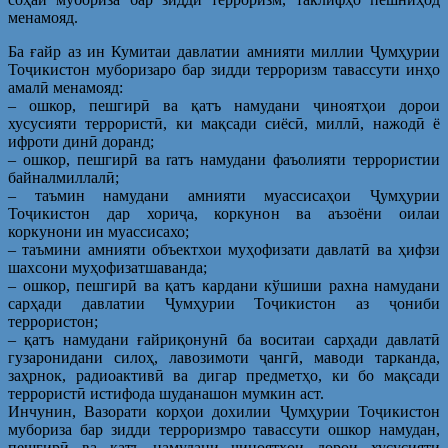
менамояд.
Ба ғайр аз ин Кумитаи давлатии амнияти миллии Ҷумҳурии
Тоҷикистон муборизаро бар зидди терроризм тавассути инҳо
амалӣ менамояд:
– ошкор, пешгирӣ ва қатъ намудани ҷиноятҳои дорои
хусусияти террористӣ, ки мақсади сиёсӣ, миллӣ, нажодӣ ё
ифроти динӣ доранд;
– ошкор, пешгирӣ ва rатъ намудани фаъолияти террористии
байналмиллалӣ;
– таъмин намудани амнияти муассисаҳои Ҷумҳурии
Тоҷикистон дар хориҷа, коркунон ва аъзоёни оилаи
коркунони ин муассисахо;
– таъмини амнияти объектхои муҳофизати давлатӣ ва ҳифзи
шахсони муҳофизатшаванда;
– ошкор, пешгирӣ ва қатъ кардани кўшиши рахна намудани
сарҳади давлатии Ҷумҳурии Тоҷикистон аз ҷониби
террористон;
– қатъ намудани ғайриқонунӣ ба воситаи сарҳади давлатӣ
гузаронидани силоҳ, лавозимоти ҷангӣ, маводи тарканда,
заҳрнок, радиоактивӣ ва дигар предметҳо, ки бо мақсади
террористӣ истифода шуданашон мумкин аст.
Инчунин, Вазорати корҳои дохилии Ҷумҳурии Тоҷикистон
мубориза бар зидди терроризмро тавассути ошкор намудан,
пешгирӣ ва қатъ намудани ҷиноятҳои дорои хусусияти