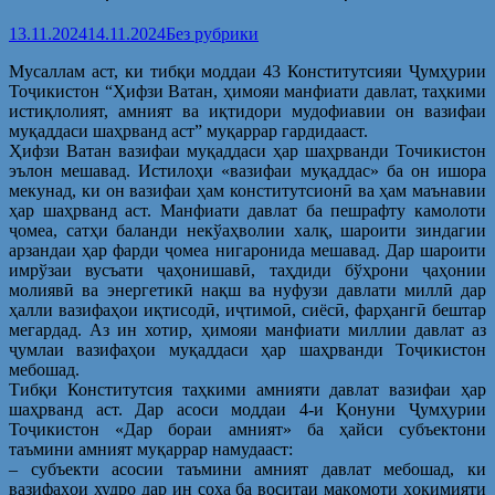
13.11.2024
14.11.2024
Без рубрики
Мусаллам аст, ки тибқи моддаи 43 Конститутсияи Ҷумҳурии
Тоҷикистон “Ҳифзи Ватан, ҳимояи манфиати давлат, таҳкими
истиқлолият, амният ва иқтидори мудофиавии он вазифаи
муқаддаси шаҳрванд аст” муқаррар гардидааст.
Ҳифзи Ватан вазифаи муқаддаси ҳар шаҳрванди Точикистон
эълон мешавад. Истилоҳи «вазифаи муқаддас» ба он ишора
мекунад, ки он вазифаи ҳам конститутсионӣ ва ҳам маънавии
ҳар шаҳрванд аст. Манфиати давлат ба пешрафту камолоти
ҷомеа, сатҳи баланди некўаҳволии халқ, шароити зиндагии
арзандаи ҳар фарди ҷомеа нигаронида мешавад. Дар шароити
имрўзаи вусъати ҷаҳонишавӣ, таҳдиди бўҳрони ҷаҳонии
молиявӣ ва энергетикӣ нақш ва нуфузи давлати миллӣ дар
ҳалли вазифаҳои иқтисодӣ, иҷтимоӣ, сиёсӣ, фарҳангӣ бештар
мегардад. Аз ин хотир, ҳимояи манфиати миллии давлат аз
ҷумлаи вазифаҳои муқаддаси ҳар шаҳрванди Тоҷикистон
мебошад.
Тибқи Конститутсия таҳкими амнияти давлат вазифаи ҳар
шаҳрванд аст. Дар асоси моддаи 4-и Қонуни Ҷумҳурии
Тоҷикистон «Дар бораи амният» ба ҳайси субъектони
таъмини амният муқаррар намудааст:
– субъекти асосии таъмини амният давлат мебошад, ки
вазифаҳои худро дар ин соҳа ба воситаи мақомоти ҳокимияти