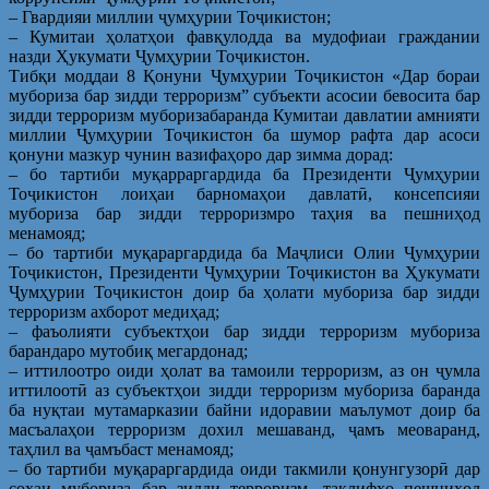
– Гвардияи миллии ҷумҳурии Тоҷикистон;
– Кумитаи ҳолатҳои фавқулодда ва мудофиаи граждании
назди Ҳукумати Ҷумҳурии Тоҷикистон.
Тибқи моддаи 8 Қонуни Ҷумҳурии Тоҷикистон «Дар бораи
мубориза бар зидди терроризм” субъекти асосии бевосита бар
зидди терроризм муборизабаранда Кумитаи давлатии амнияти
миллии Ҷумҳурии Тоҷикистон ба шумор рафта дар асоси
қонуни мазкур чунин вазифаҳоро дар зимма дорад:
– бо тартиби муқарраргардида ба Президенти Ҷумҳурии
Тоҷикистон лоиҳаи барномаҳои давлатӣ, консепсияи
мубориза бар зидди терроризмро таҳия ва пешниҳод
менамояд;
– бо тартиби муқараргардида ба Маҷлиси Олии Ҷумҳурии
Тоҷикистон, Президенти Ҷумҳурии Тоҷикистон ва Ҳукумати
Ҷумҳурии Тоҷикистон доир ба ҳолати мубориза бар зидди
терроризм ахборот медиҳад;
– фаъолияти субъектҳои бар зидди терроризм мубориза
барандаро мутобиқ мегардонад;
– иттилоотро оиди ҳолат ва тамоили терроризм, аз он ҷумла
иттилоотӣ аз субъектҳои зидди терроризм мубориза баранда
ба нуқтаи мутамарказии байни идоравии маълумот доир ба
масъалаҳои терроризм дохил мешаванд, ҷамъ меоваранд,
таҳлил ва ҷамъбаст менамояд;
– бо тартиби муқараргардида оиди такмили қонунгузорӣ дар
соҳаи мубориза бар зидди терроризм, таклифҳо пешниҳод