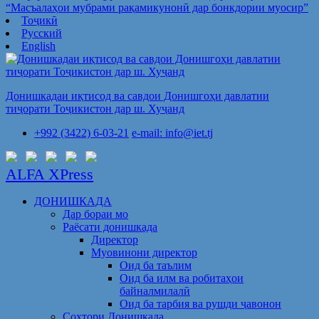
“Масъалаҳои мубрами рақамикунонӣ дар бонкдории муосир”
Тоҷикӣ
Русский
English
Донишкадаи иқтисод ва савдои Донишгоҳи давлатии
тиҷорати Тоҷикистон дар ш. Хуҷанд
+992 (3422) 6-03-21
e-mail: info@iet.tj
ALFA XPress
ДОНИШКАДА
Дар бораи мо
Раёсати донишкада
Директор
Муовинони директор
Оид ба таълим
Оид ба илм ва робитаҳои
байналмилалӣ
Оид ба тарбия ва рушди ҷавонон
Сохтори Донишкада