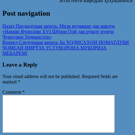
ассистенти кафедраи ҳуҳуқшиносӣ
Post navigation
Назад
Предыдущая запись:
Мизи мудаввар дар мавзуи
«Нақши Иҷлосияи XVI Шӯрои Олӣ дар рушду нумуи
Ҷумҳурии Тоҷикистон»
Вперед
Следующая запись:
Ба ҲОДИСАҲОИ НОМАТЛУБИ
ҶОМЕАИ ИМРӮЗА УСТУВОРОНА МУБОРИЗА
МЕБАРЕМ!
Leave a Reply
Your email address will not be published.
Required fields are
marked
*
Comment
*