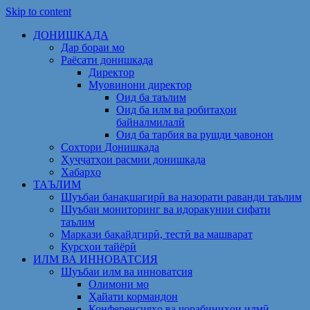
Skip to content
ДОНИШКАДА
Дар бораи мо
Раёсати донишкада
Директор
Муовинони директор
Оид ба таълим
Оид ба илм ва робитаҳои
байналмилалӣ
Оид ба тарбия ва рушди ҷавонон
Сохтори Донишкада
Ҳуҷҷатҳои расмии донишкада
Хабарҳо
ТАЪЛИМ
Шуъбаи банақшагирӣ ва назорати раванди таълим
Шуъбаи мониторинг ва идоракунии сифати
таълим
Маркази бақайдгирӣ, тестӣ ва машварат
Курсҳои тайёрӣ
ИЛМ ВА ИННОВАТСИЯ
Шуъбаи илм ва инноватсия
Олимони мо
Ҳайати кормандон
Конференсияҳо ва чорабиниҳои илмӣ