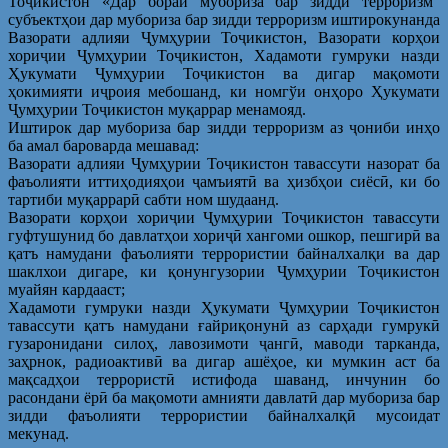
Тоҷикистон «Дар бораи мубориза бар зидди терроризм”
субъектҳои дар мубориза бар зидди терроризм иштирокунанда
Вазорати адлияи Ҷумҳурии Тоҷикистон, Вазорати корҳои
хориҷии Ҷумҳурии Тоҷикистон, Хадамоти гумруки назди
Ҳукумати Ҷумҳурии Тоҷикистон ва дигар мақомоти
ҳокимияти иҷроия мебошанд, ки номгўи онҳоро Ҳукумати
Ҷумҳурии Тоҷикистон муқаррар менамояд.
Иштирок дар мубориза бар зидди терроризм аз ҷониби инҳо
ба амал бароварда мешавад:
Вазорати адлияи Ҷумҳурии Тоҷикистон тавассути назорат ба
фаъолияти иттиҳодияҳои ҷамъиятӣ ва ҳизбҳои сиёсӣ, ки бо
тартиби муқаррарӣ сабти ном шудаанд.
Вазорати корҳои хориҷии Ҷумҳурии Тоҷикистон тавассути
гуфтушунид бо давлатҳои хориҷӣ хангоми ошкор, пешгирӣ ва
қатъ намудани фаъолияти террористии байналхалқи ва дар
шаклхои дигаре, ки қонунгузории Ҷумҳурии Тоҷикистон
муайян кардааст;
Хадамоти гумруки назди Ҳукумати Ҷумҳурии Тоҷикистон
тавассути қатъ намудани ғайриқонунӣ аз сарҳади гумрукӣ
гузаронидани силоҳ, лавозимоти ҷангӣ, маводи тарканда,
заҳрнок, радиоактивӣ ва дигар ашёҳое, ки мумкин аст ба
мақсадҳои террористӣ истифода шаванд, инчунин бо
расондани ёрӣ ба мақомоти амнияти давлатӣ дар мубориза бар
зидди фаъолияти террористии байналхалқӣ мусоидат
мекунад.