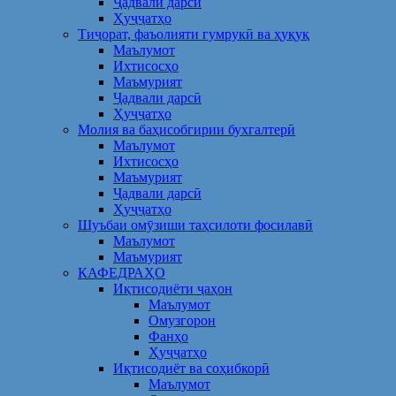
Ҷадвали дарсӣ
Ҳуҷҷатҳо
Тиҷорат, фаъолияти гумрукӣ ва ҳуқуқ
Маълумот
Ихтисосҳо
Маъмурият
Ҷадвали дарсӣ
Ҳуҷҷатҳо
Молия ва баҳисобгирии бухгалтерӣ
Маълумот
Ихтисосҳо
Маъмурият
Ҷадвали дарсӣ
Ҳуҷҷатҳо
Шуъбаи омӯзиши таҳсилоти фосилавӣ
Маълумот
Маъмурият
КАФЕДРАҲО
Иқтисодиёти ҷаҳон
Маълумот
Омузгорон
Фанҳо
Ҳуҷҷатҳо
Иқтисодиёт ва соҳибкорӣ
Маълумот