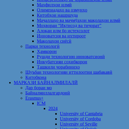
Маҳфилҳои илмӣ
Олимпиадаҳо ва озмунҳо
Китобҳои нашршуда
Маҷаллаҳо ва маҷмӯаҳои мақолаҳои илмӣ
Моҳвораи “Иқтисод ва тиҷорат”
Алоқаи илм бо истеҳсолот
Инноватсия ва ихтироот
Мақолаҳои сиёсӣ
Парки технологӣ
Ҳамкорон
Рушди технологию инноватсионӣ
Инкубатсияи соҳибкорон
Ташкили чорабиниҳо
Шуъбаи технологияи иттилоотии шабакавӣ
Китобхона
МАРКАЗИ БАЙНАЛМИЛАЛӢ
Дар бораи мо
Байналмиллалгардонӣ
Erasmus+
ICM
2024
University of Cantabria
University of Cordoba
University of Seville