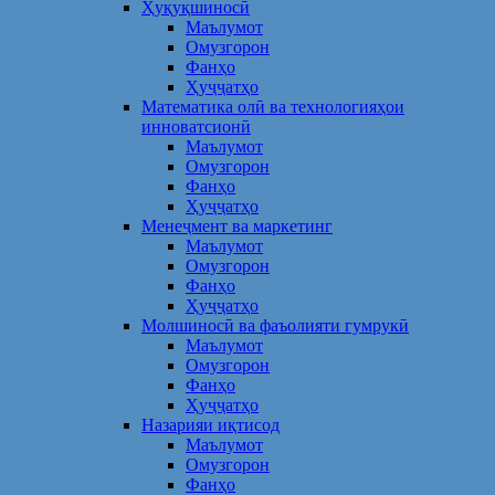
Ҳуқуқшиносӣ
Маълумот
Омузгорон
Фанҳо
Ҳуҷҷатҳо
Математика олӣ ва технологияҳои
инноватсионӣ
Маълумот
Омузгорон
Фанҳо
Ҳуҷҷатҳо
Менеҷмент ва маркетинг
Маълумот
Омузгорон
Фанҳо
Ҳуҷҷатҳо
Молшиносӣ ва фаъолияти гумрукӣ
Маълумот
Омузгорон
Фанҳо
Ҳуҷҷатҳо
Назарияи иқтисод
Маълумот
Омузгорон
Фанҳо