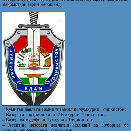
мақомотҳои зерин мебошанд:
– Кумитаи давлатии амнияти миллии Ҷумҳурии Тоҷикистон;
– Вазорати корҳои дохилии Ҷумҳурии Тоҷикистон;
– Вазорати мудофиаи Ҷумҳурии Тоҷикистон;
– Агентии назорати давлатии молиявӣ ва мубориза бо
коррупсияи Ҷумҳурии Тоҷикистон;