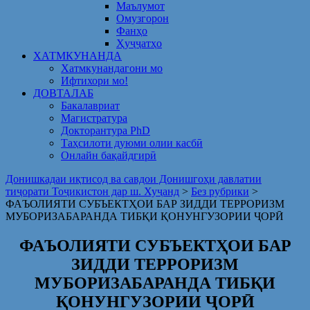
Маълумот
Омузгорон
Фанҳо
Ҳуҷҷатҳо
ХАТМКУНАНДА
Хатмкунандагони мо
Ифтихори мо!
ДОВТАЛАБ
Бакалавриат
Магистратура
Докторантура PhD
Таҳсилоти дуюми олии касбӣ
Онлайн бақайдгирӣ
Донишкадаи иқтисод ва савдои Донишгоҳи давлатии
тиҷорати Тоҷикистон дар ш. Хуҷанд
>
Без рубрики
>
ФАЪОЛИЯТИ СУБЪЕКТҲОИ БАР ЗИДДИ ТЕРРОРИЗМ
МУБОРИЗАБАРАНДА ТИБҚИ ҚОНУНГУЗОРИИ ҶОРӢ
ФАЪОЛИЯТИ СУБЪЕКТҲОИ БАР
ЗИДДИ ТЕРРОРИЗМ
МУБОРИЗАБАРАНДА ТИБҚИ
ҚОНУНГУЗОРИИ ҶОРӢ