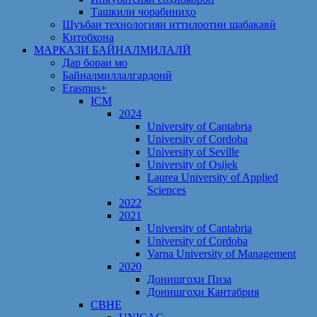
Ташкили чорабиниҳо
Шуъбаи технологияи иттилоотии шабакавӣ
Китобхона
МАРКАЗИ БАЙНАЛМИЛАЛӢ
Дар бораи мо
Байналмиллалгардонӣ
Erasmus+
ICM
2024
University of Cantabria
University of Cordoba
University of Seville
University of Osijek
Laurea University of Applied
Sciences
2022
2021
University of Cantabria
University of Cordoba
Varna University of Management
2020
Донишгоҳи Пиза
Донишгоҳи Кантабрия
CBHE