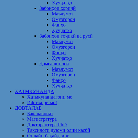
Ҳуҷҷатҳо
Забонҳои хориҷӣ
Маълумот
Омузгорон
Фанҳо
Ҳуҷҷатҳо
Забонҳои тоҷикӣ ва русӣ
Маълумот
Омузгорон
Фанҳо
Ҳуҷҷатҳо
Ҷомеашиносӣ
Маълумот
Омузгорон
Фанҳо
Ҳуҷҷатҳо
ХАТМКУНАНДА
Хатмкунандагони мо
Ифтихори мо!
ДОВТАЛАБ
Бакалавриат
Магистратура
Докторантура PhD
Таҳсилоти дуюми олии касбӣ
Онлайн бақайдгирӣ