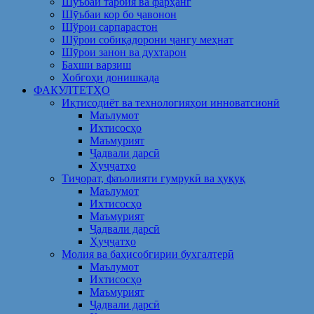
Шуъбаи тарбия ва фарҳанг
Шӯъбаи кор бо ҷавонон
Шўрои сарпарастон
Шўрои собиқадорони ҷангу меҳнат
Шӯрои занон ва духтарон
Бахши варзиш
Хобгоҳи донишкада
ФАКУЛТЕТҲО
Иқтисодиёт ва технологияҳои инноватсионӣ
Маълумот
Ихтисосҳо
Маъмурият
Ҷадвали дарсӣ
Ҳуҷҷатҳо
Тиҷорат, фаъолияти гумрукӣ ва ҳуқуқ
Маълумот
Ихтисосҳо
Маъмурият
Ҷадвали дарсӣ
Ҳуҷҷатҳо
Молия ва баҳисобгирии бухгалтерӣ
Маълумот
Ихтисосҳо
Маъмурият
Ҷадвали дарсӣ