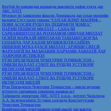
Вохўрӣ бо намояндаи корманди мақомоти ҳифзи ҳуқуқ дар
ДИС ДДТТ
Мулоқот бо ҳамкорони фаъоли Донишкада дар соҳаи маорифи
вилояти Суғд таҳти унвони “СОҲАИ ИЛМУ МАОРИФ –
ПОЯИ АСОСИИ РУШД ВА ПЕШРАФТИ ҶОМЕА”
ПАЁМИ ПЕШВОИ МИЛЛАТ – САНАДИ
САРНАВИШТСОЗ ВА РОҲНАМОИ ОЯНДАИ МИЛЛАТ
ОСИЁИ МАРКАЗӢ МИНТАҚАИ ТАШАББУСКОР ВА
СОЗАНДА ДАР ҲАЛЛИ МУШКИЛОТИ САЙЁРА
НИШОНИ МУҚАДДАСИ МИЛЛАТ: АРЗИШИ СИЁСӢ,
ФАРҲАНГӢ ВА МАЪНАВИИ ПАРЧАМИ ДАВЛАТӢ ДАР
ДАВРОНИ ИСТИҚЛОЛ
РӮЗИ ПРЕЗИДЕНТИ ҶУМҲУРИИ ТОҶИКИСТОН –
ОМИЛИ ВАҲДАТ, СУБОТ ВА РУШДИ УСТУВОРИ
ИҚТИСОДИ МИЛЛӢ
РӮЗИ ПРЕЗИДЕНТИ ҶУМҲУРИИ ТОҶИКИСТОН –
ОМИЛИ ВАҲДАТ, СУБОТ ВА РУШДИ УСТУВОРИ
ИҚТИСОДИ МИЛЛӢ
Рўзи Президенти Ҷумҳурии Тоҷикистон – омили муҳими
иттиҳоду сарҷамъии сокинони кишвар аст
Табрикоти директори ДИС ДДТТ, н.и.и., дотсент Ҷалилзода
А.А. ба муносибати 31-умин солгарди Конститутсияи
Ҷумҳурии Тоҷикистон
Конференсияи ҷумҳуриявии илмӣ-амалӣ дар мавзуи