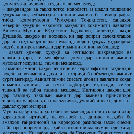
қонунгузор, иҷроия ва судӣ амалӣ менамояд;
– шаҳрвандон ва ташкилотҳо, новобаста аз шакли ташкилию
ҳуқуқиашон, субъектҳои таъмини амният ба шумор рафта,
тибқи қонунгузории Ҷумҳурии Тоҷикистон, санадҳои
меъёрии ҳуқуқии мақомоти маҳаллии ҳокимияти давлатии
Вилояти Мухтори Кўҳистони Бадахшон, вилоятҳо, шаҳри
Душанбе, шаҳрҳо ва ноҳияҳо, ки дар доираи салоҳияташон
дар ин соҳа қабул карда шудаанд, дорои ҳуқуқу ўҳдадориҳо
оид ба иштирок намудан дар таъмини амният мебошанд;
– давлат ҳимояи ҳуқуқӣ ва иҷтимоии шаҳрвандон ва
ташкилотҳоро, ки мувофиқи қонун дар таъмини амният
мусоидат мекунанд, таъмин менамояд.
Таъмини амният баҳри пешгирӣ ва бартарафсозии таҳдидҳои
воқеӣ ва эҳтимолии дохилӣ ва хориҷӣ ба объектҳои амният
сурат мегирад. Амният зимни сиёсати ягонаи давлатии соҳаи
таъмини амният, тавассути тадбирҳои иқтисодӣ, сиёсӣ,
ташкилӣ ва ғайра таъмин мешавад. Иштироки шаҳрвандон
дар таъмину таҳкими амният дар заминаи принсипҳои
тавозуни манфиатҳо ва масъулияти дуҷонибаи шахс, ҷомеа ва
давлат сурат мегирад .
Мушоҳидаву таҳлилҳо собит менамоянд,ки тайи солҳои охир
ҳаракатҳои иртиҷоӣ, ифротгароӣ ва динию мазҳаби бо
амалҳои ғайриинсонӣ ва кирдорҳои разилона авзои сиёсии
сайёраро ноором карда, ҳаёти осоиштаи мардумро зери хатар
мегузоранд. Ин вабои аср буда, ба Ҷумҳурии Тоҷикистон низ