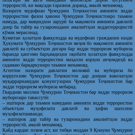
террористӣ, ки мақсади ғаразнок доранд, амалӣ менамояд.
Вазорати мудофиаи Ҷумҳурии Тоҷикистон амнияти зидди
террористии фазои ҳавоии Ҷумҳурии Тоҷикистонро таъмин
намуда, дар мавридхои зарурӣ ба мақомоти амнияти давлатӣ
доир ба тайёр ва гузаронидани амалиётҳои зиддитеррористӣ
кўмак мерасонад.
Кумитаи ҳолатҳои фавқулодда ва мудофиаи граждании назди
Ҳукумати Ҷумҳурии Тоҷикистон якҷоя бо мақомоти амнияти
давлатӣ ва субъектҳои дигари бар зидди терроризм мубориза
баранда ҳангоми барҳамдиҳии оқибати ҳолатҳои фавқулодда
амнияти зидди террористии маҳалли корҳои анҷомдиҳӣ ва
садамаю барқаркуниро таъмин менамояд.
Агентии назорати давлатии молиявӣ ва мубориза бо
коррупсияи Ҷумҳурии Тоҷикистон дар доираи ваколатҳои
муқаррарнамудаи қонунгузории Ҷумҳурии Тоҷикистон бар
зидди терроризм мубориза мебарад.
Гвардияи миллии Ҷумҳурии Тоҷикистон бар зидди терроризм
муборизаро тавассутӣ:
– иштирок дар таъмин намудани амнияти зидди террористии
объектҳои муҳофизати давлатӣ ва ҳифзи шахсони
муҳофизатшаванда;
– иштирок дар тайёр ва гузаронидани амалиётҳои зидди
террористӣ, амалӣ менамояд.
Қайд кардан лозим аст, ки тибқи моддаи 9 Қонуни Ҷумҳурии