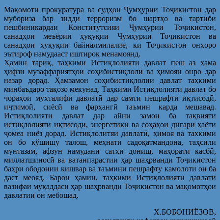
Мақомоти прокуратура ва судҳои Ҷумҳурии Тоҷикистон дар
мубориза бар зидди терроризм бо шартҳо ва тартиби
пешбиникардаи Конститутсияи Ҷумҳурии Тоҷикистон,
санадҳои меъёрии ҳуқуқии Ҷумҳурии Тоҷикистон ва
санадҳои ҳуқуқии байналмилалие, ки Тоҷикистон онҳоро
эътироф намудааст иштирок менамоянд.
Ҳамин тариқ, таҳкими Истиқлолияти давлат пеш аз ҳама
ҳифзи музаффариятҳои соҳибистиқлолӣ ва ҳимояи онро дар
назар дорад. Ҳамзамон соҳибистиқлолии давлат таҳкими
минбаъдаро тақозо мекунад. Таҳкими Истиқлолияти давлат бо
чораҳои мухталифи давлатӣ дар самти пешрафти иқтисодӣ,
иҷтимоӣ, сиёсӣ ва фарҳангӣ таъмин карда мешавад.
Истиқлолияти давлат дар айни замон ба тақвияти
истиқлолияти иқтисодӣ, энергетикӣ ва соҳаҳои дигари ҳаёти
ҷомеа ниёз дорад. Истиқлолитяи давлатӣ, ҳимоя ва тахкими
он бо кўшишу талош, меҳнати садоқатмандона, таҳсили
мунтазам, афзун намудани сатҳи дониш, маҳорати касбӣ,
миллатшиносӣ ва ватанпарастии ҳар шаҳрванди Тоҷикистон
баҳри ободонии кишвар ва таъмини пешрафту камолоти он ба
даст меояд. Барои ҳамин, таҳкими Истиқлолияти давлатӣ
вазифаи муқаддаси ҳар шаҳрванди Тоҷикистон ва мақомотҳои
давлатии он мебошад.
Х.БОБОНИЁЗОВ,