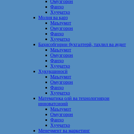
Омузгорон
Фанҳо
Ҳуҷҷатҳо
Молия ва қарз
Маълумот
Омузгорон
Фанҳо
Ҳуҷҷатҳо
Баҳисобгирии бухгалтерӣ, таҳлил ва аудит
Маълумот
Омузгорон
Фанҳо
Ҳуҷҷатҳо
Ҳуқуқшиносӣ
Маълумот
Омузгорон
Фанҳо
Ҳуҷҷатҳо
Математика олӣ ва технологияҳои
инноватсионӣ
Маълумот
Омузгорон
Фанҳо
Ҳуҷҷатҳо
Менеҷмент ва маркетинг