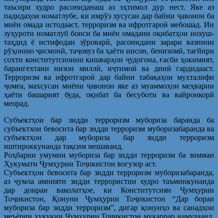
таъсири худро расониданаш аз эҳтимол дур нест. Яке аз
падидаҳои номатлубе, ки имрўз хусусан дар байни ҷавонон ба
миён омада истодааст, терроризм ва ифротгароӣ мебошад. Ин
зуҳуроти номатлуб боиси ба миён омадани оқибатҳои нохуш-
таҳдид ё истифодаи зўроварӣ, расонидани зарари вазнини
рўҳонию ҷисмонӣ, таҷовуз ба ҳаёти инсон, бенизомӣ, тағйири
сохти конститутсионии кишварҳои ҷудогона, ғасби ҳокимият,
барангехтани низои миллӣ, иҷтимоӣ ва динӣ гардидааст.
Терроризм ва ифротгароӣ дар байни табақаҳои мухталифи
ҷомеа, махсусан миёни ҷавонон яке аз муаммоҳои меҳварии
ҳаёти башарият буда, оқибат ба бесуботи ва вайронкорӣ
меорад.
Субъектҳои бар зидди терроризм мубориза баранда ба
субъектхои бевосита бар зидди терроризм муборизабаранда ва
субъектҳои дар мубориза бар зидди терроризм
иштироккунанда тақсим мешаванд.
Роҳбарии умумии мубориза бар зидди терроризм ба зиммаи
Ҳукумати Ҷумҳурии Тоҷикистон вогузор аст.
Субъектҳои бевосита бар зидди терроризм муборизабаранда,
аз ҷумла амнияти зидди террористии худро таъминкунанда
дар доираи ваколатҳое, ки Конститутсияи Ҷумҳурии
Тоҷикистон, Қонуни Ҷумҳурии Тоҷикистон “Дар бораи
мубориза бар зидди терроризм”, дигар қонунҳо ва санадҳои
меъёрии ҳуқуқии Ҷумҳурии Тоҷикистон муқаррар намудаанд,