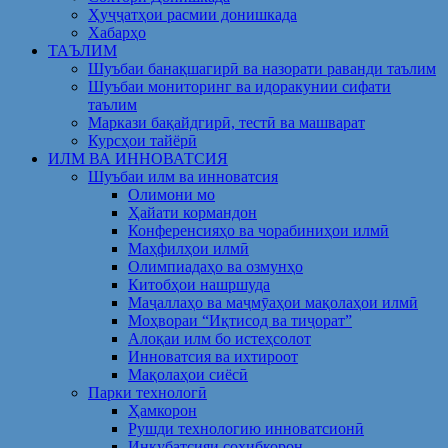
Ҳуҷҷатҳои расмии донишкада
Хабарҳо
ТАЪЛИМ
Шуъбаи банақшагирӣ ва назорати раванди таълим
Шуъбаи мониторинг ва идоракунии сифати
таълим
Маркази бақайдгирӣ, тестӣ ва машварат
Курсҳои тайёрӣ
ИЛМ ВА ИННОВАТСИЯ
Шуъбаи илм ва инноватсия
Олимони мо
Ҳайати кормандон
Конференсияҳо ва чорабиниҳои илмӣ
Маҳфилҳои илмӣ
Олимпиадаҳо ва озмунҳо
Китобҳои нашршуда
Маҷаллаҳо ва маҷмӯаҳои мақолаҳои илмӣ
Моҳвораи “Иқтисод ва тиҷорат”
Алоқаи илм бо истеҳсолот
Инноватсия ва ихтироот
Мақолаҳои сиёсӣ
Парки технологӣ
Ҳамкорон
Рушди технологию инноватсионӣ
Инкубатсияи соҳибкорон