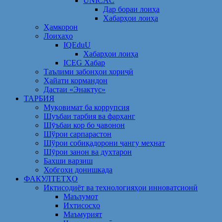
UNICAC
Дар бораи лоиҳа
Хабарҳои лоиҳа
Ҳамкорон
Лоихаҳо
IQEduU
Хабарҳои лоиҳа
ICEG Хабар
Таълими забонҳои хориҷӣ
Ҳайати кормандон
Дастаи «Энактус»
ТАРБИЯ
Муқовимат ба коррупсия
Шуъбаи тарбия ва фарҳанг
Шӯъбаи кор бо ҷавонон
Шўрои сарпарастон
Шўрои собиқадорони ҷангу меҳнат
Шӯрои занон ва духтарон
Бахши варзиш
Хобгоҳи донишкада
ФАКУЛТЕТҲО
Иқтисодиёт ва технологияҳои инноватсионӣ
Маълумот
Ихтисосҳо
Маъмурият