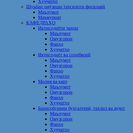
Ҳуҷҷатҳо
Шуъбаи омӯзиши таҳсилоти фосилавӣ
Маълумот
Маъмурият
КАФЕДРАҲО
Иқтисодиёти ҷаҳон
Маълумот
Омузгорон
Фанҳо
Ҳуҷҷатҳо
Иқтисодиёт ва соҳибкорӣ
Маълумот
Омузгорон
Фанҳо
Ҳуҷҷатҳо
Молия ва қарз
Маълумот
Омузгорон
Фанҳо
Ҳуҷҷатҳо
Баҳисобгирии бухгалтерӣ, таҳлил ва аудит
Маълумот
Омузгорон
Фанҳо
Ҳуҷҷатҳо