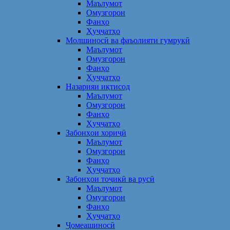
Маълумот
Омузгорон
Фанҳо
Ҳуҷҷатҳо
Молшиносӣ ва фаъолияти гумрукӣ
Маълумот
Омузгорон
Фанҳо
Ҳуҷҷатҳо
Назарияи иқтисод
Маълумот
Омузгорон
Фанҳо
Ҳуҷҷатҳо
Забонҳои хориҷӣ
Маълумот
Омузгорон
Фанҳо
Ҳуҷҷатҳо
Забонҳои тоҷикӣ ва русӣ
Маълумот
Омузгорон
Фанҳо
Ҳуҷҷатҳо
Ҷомеашиносӣ