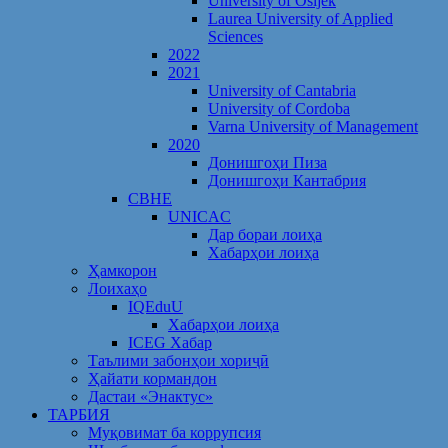
University of Osijek
Laurea University of Applied
Sciences
2022
2021
University of Cantabria
University of Cordoba
Varna University of Management
2020
Донишгоҳи Пиза
Донишгоҳи Кантабрия
CBHE
UNICAC
Дар бораи лоиҳа
Хабарҳои лоиҳа
Ҳамкорон
Лоихаҳо
IQEduU
Хабарҳои лоиҳа
ICEG Хабар
Таълими забонҳои хориҷӣ
Ҳайати кормандон
Дастаи «Энактус»
ТАРБИЯ
Муқовимат ба коррупсия