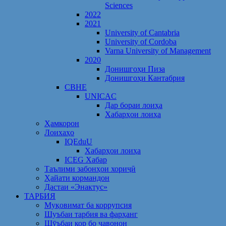
Sciences
2022
2021
University of Cantabria
University of Cordoba
Varna University of Management
2020
Донишгоҳи Пиза
Донишгоҳи Кантабрия
CBHE
UNICAC
Дар бораи лоиҳа
Хабарҳои лоиҳа
Ҳамкорон
Лоихаҳо
IQEduU
Хабарҳои лоиҳа
ICEG Хабар
Таълими забонҳои хориҷӣ
Ҳайати кормандон
Дастаи «Энактус»
ТАРБИЯ
Муқовимат ба коррупсия
Шуъбаи тарбия ва фарҳанг
Шӯъбаи кор бо ҷавонон