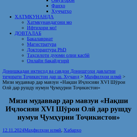
Омузгорон
Фанҳо
Ҳуҷҷатҳо
ХАТМКУНАНДА
Хатмкунандагони мо
Ифтихори мо!
ДОВТАЛАБ
Бакалавриат
Магистратура
Докторантура PhD
Таҳсилоти дуюми олии касбӣ
Онлайн бақайдгирӣ
Донишкадаи иқтисод ва савдои Донишгоҳи давлатии
тиҷорати Тоҷикистон дар ш. Хуҷанд
>
Маҳфилҳои илмӣ
>
Мизи мудаввар дар мавзуи «Нақши Иҷлосияи XVI Шӯрои
Олӣ дар рушду нумуи Ҷумҳурии Тоҷикистон»
Мизи мудаввар дар мавзуи «Нақши
Иҷлосияи XVI Шӯрои Олӣ дар рушду
нумуи Ҷумҳурии Тоҷикистон»
12.11.2024
Маҳфилҳои илмӣ
,
Хабарҳо