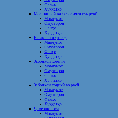
Фанҳо
Ҳуҷҷатҳо
Молшиносӣ ва фаъолияти гумрукӣ
Маълумот
Омузгорон
Фанҳо
Ҳуҷҷатҳо
Назарияи иқтисод
Маълумот
Омузгорон
Фанҳо
Ҳуҷҷатҳо
Забонҳои хориҷӣ
Маълумот
Омузгорон
Фанҳо
Ҳуҷҷатҳо
Забонҳои тоҷикӣ ва русӣ
Маълумот
Омузгорон
Фанҳо
Ҳуҷҷатҳо
Ҷомеашиносӣ
Маълумот