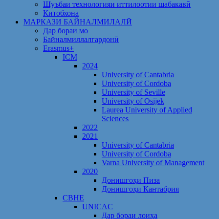
Шуъбаи технологияи иттилоотии шабакавӣ
Китобхона
МАРКАЗИ БАЙНАЛМИЛАЛӢ
Дар бораи мо
Байналмиллалгардонӣ
Erasmus+
ICM
2024
University of Cantabria
University of Cordoba
University of Seville
University of Osijek
Laurea University of Applied
Sciences
2022
2021
University of Cantabria
University of Cordoba
Varna University of Management
2020
Донишгоҳи Пиза
Донишгоҳи Кантабрия
CBHE
UNICAC
Дар бораи лоиҳа