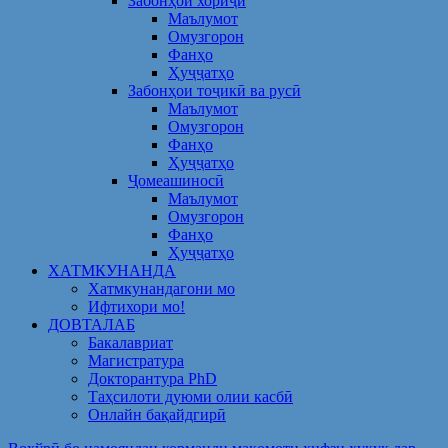
Забонҳои хориҷӣ
Маълумот
Омузгорон
Фанҳо
Ҳуҷҷатҳо
Забонҳои тоҷикӣ ва русӣ
Маълумот
Омузгорон
Фанҳо
Ҳуҷҷатҳо
Ҷомеашиносӣ
Маълумот
Омузгорон
Фанҳо
Ҳуҷҷатҳо
ХАТМКУНАНДА
Хатмкунандагони мо
Ифтихори мо!
ДОВТАЛАБ
Бакалавриат
Магистратура
Докторантура PhD
Таҳсилоти дуюми олии касбӣ
Онлайн бақайдгирӣ