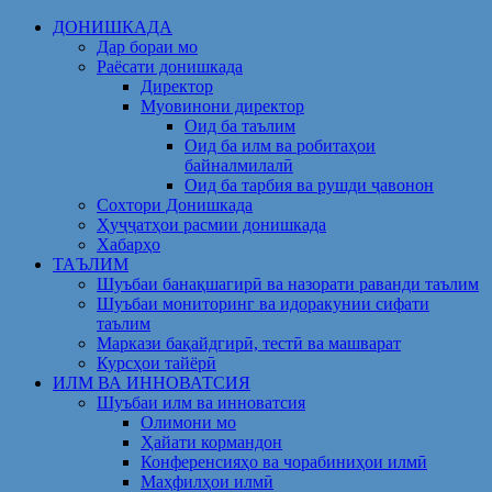
Skip
ДОНИШКАДА
to
Дар бораи мо
content
Раёсати донишкада
Директор
Муовинони директор
Оид ба таълим
Оид ба илм ва робитаҳои
байналмилалӣ
Оид ба тарбия ва рушди ҷавонон
Сохтори Донишкада
Ҳуҷҷатҳои расмии донишкада
Хабарҳо
ТАЪЛИМ
Шуъбаи банақшагирӣ ва назорати раванди таълим
Шуъбаи мониторинг ва идоракунии сифати
таълим
Маркази бақайдгирӣ, тестӣ ва машварат
Курсҳои тайёрӣ
ИЛМ ВА ИННОВАТСИЯ
Шуъбаи илм ва инноватсия
Олимони мо
Ҳайати кормандон
Конференсияҳо ва чорабиниҳои илмӣ
Маҳфилҳои илмӣ