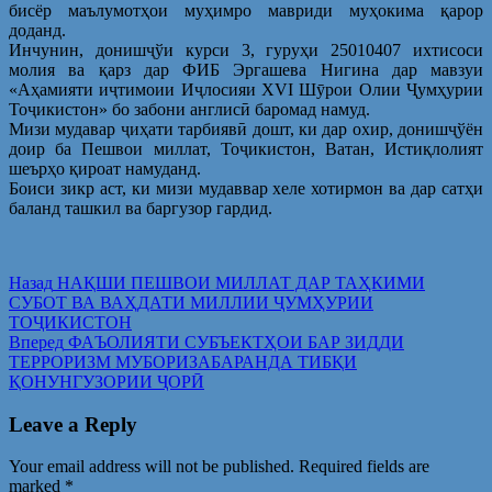
бисёр маълумотҳои муҳимро мавриди муҳокима қарор
доданд.
Инчунин, донишҷўи курси 3, гуруҳи 25010407 ихтисоси
молия ва қарз дар ФИБ Эргашева Нигина дар мавзуи
«Аҳамияти иҷтимоии Иҷлосияи XVI Шӯрои Олии Ҷумҳурии
Тоҷикистон» бо забони англисӣ баромад намуд.
Мизи мудавар ҷиҳати тарбиявӣ дошт, ки дар охир, донишҷўён
доир ба Пешвои миллат, Тоҷикистон, Ватан, Истиқлолият
шеърҳо қироат намуданд.
Боиси зикр аст, ки мизи мудаввар хеле хотирмон ва дар сатҳи
баланд ташкил ва баргузор гардид.
Post
Предыдущая
Назад
НАҚШИ ПЕШВОИ МИЛЛАТ ДАР ТАҲКИМИ
запись:
СУБОТ ВА ВАҲДАТИ МИЛЛИИ ҶУМҲУРИИ
navigation
ТОҶИКИСТОН
Следующая
Вперед
ФАЪОЛИЯТИ СУБЪЕКТҲОИ БАР ЗИДДИ
запись:
ТЕРРОРИЗМ МУБОРИЗАБАРАНДА ТИБҚИ
ҚОНУНГУЗОРИИ ҶОРӢ
Leave a Reply
Your email address will not be published.
Required fields are
marked
*