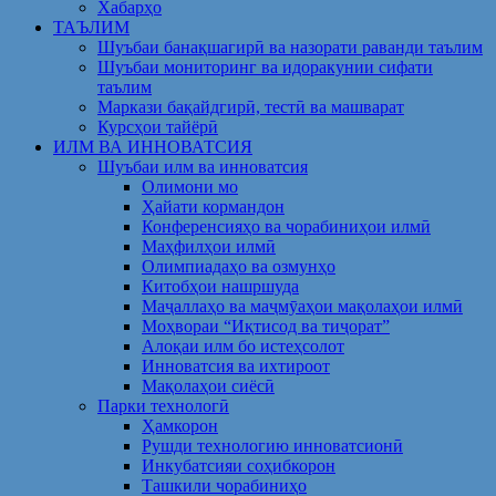
Хабарҳо
ТАЪЛИМ
Шуъбаи банақшагирӣ ва назорати раванди таълим
Шуъбаи мониторинг ва идоракунии сифати
таълим
Маркази бақайдгирӣ, тестӣ ва машварат
Курсҳои тайёрӣ
ИЛМ ВА ИННОВАТСИЯ
Шуъбаи илм ва инноватсия
Олимони мо
Ҳайати кормандон
Конференсияҳо ва чорабиниҳои илмӣ
Маҳфилҳои илмӣ
Олимпиадаҳо ва озмунҳо
Китобҳои нашршуда
Маҷаллаҳо ва маҷмӯаҳои мақолаҳои илмӣ
Моҳвораи “Иқтисод ва тиҷорат”
Алоқаи илм бо истеҳсолот
Инноватсия ва ихтироот
Мақолаҳои сиёсӣ
Парки технологӣ
Ҳамкорон
Рушди технологию инноватсионӣ
Инкубатсияи соҳибкорон
Ташкили чорабиниҳо