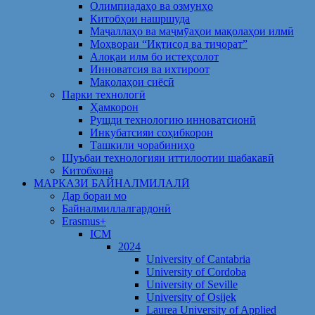
Олимпиадаҳо ва озмунҳо
Китобҳои нашршуда
Маҷаллаҳо ва маҷмӯаҳои мақолаҳои илмӣ
Моҳвораи “Иқтисод ва тиҷорат”
Алоқаи илм бо истеҳсолот
Инноватсия ва ихтироот
Мақолаҳои сиёсӣ
Парки технологӣ
Ҳамкорон
Рушди технологию инноватсионӣ
Инкубатсияи соҳибкорон
Ташкили чорабиниҳо
Шуъбаи технологияи иттилоотии шабакавӣ
Китобхона
МАРКАЗИ БАЙНАЛМИЛАЛӢ
Дар бораи мо
Байналмиллалгардонӣ
Erasmus+
ICM
2024
University of Cantabria
University of Cordoba
University of Seville
University of Osijek
Laurea University of Applied