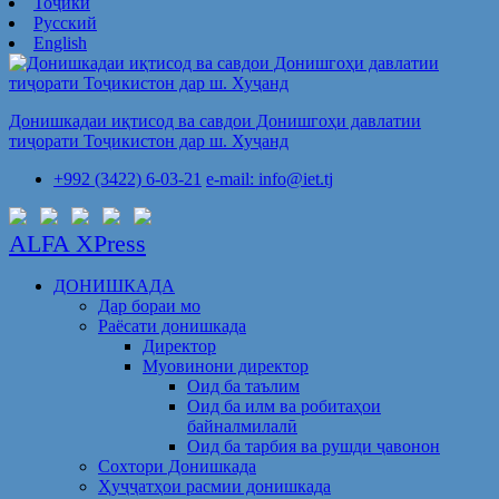
Тоҷикӣ
Русский
English
Донишкадаи иқтисод ва савдои Донишгоҳи давлатии
тиҷорати Тоҷикистон дар ш. Хуҷанд
+992 (3422) 6-03-21
e-mail: info@iet.tj
ALFA XPress
ДОНИШКАДА
Дар бораи мо
Раёсати донишкада
Директор
Муовинони директор
Оид ба таълим
Оид ба илм ва робитаҳои
байналмилалӣ
Оид ба тарбия ва рушди ҷавонон
Сохтори Донишкада
Ҳуҷҷатҳои расмии донишкада