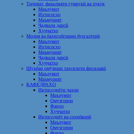
Тиҷорат, фаъолияти гумрукӣ ва ҳуқуқ
Маълумот
Ихтисосҳо
Маъмурият
Ҷадвали дарсӣ
Ҳуҷҷатҳо
Молия ва баҳисобгирии бухгалтерӣ
Маълумот
Ихтисосҳо
Маъмурият
Ҷадвали дарсӣ
Ҳуҷҷатҳо
Шуъбаи омӯзиши таҳсилоти фосилавӣ
Маълумот
Маъмурият
КАФЕДРАҲО
Иқтисодиёти ҷаҳон
Маълумот
Омузгорон
Фанҳо
Ҳуҷҷатҳо
Иқтисодиёт ва соҳибкорӣ
Маълумот
Омузгорон
Фанҳо