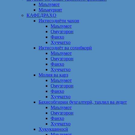
Маълумот
Маъмурият
КАФЕДРАҲО
Иқтисодиёти ҷаҳон
Маълумот
Омузгорон
Фанҳо
Ҳуҷҷатҳо
Иқтисодиёт ва соҳибкорӣ
Маълумот
Омузгорон
Фанҳо
Ҳуҷҷатҳо
Молия ва қарз
Маълумот
Омузгорон
Фанҳо
Ҳуҷҷатҳо
Баҳисобгирии бухгалтерӣ, таҳлил ва аудит
Маълумот
Омузгорон
Фанҳо
Ҳуҷҷатҳо
Ҳуқуқшиносӣ
Маълумот