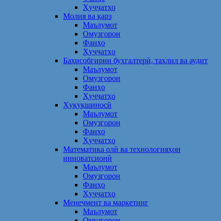
Ҳуҷҷатҳо
Молия ва қарз
Маълумот
Омузгорон
Фанҳо
Ҳуҷҷатҳо
Баҳисобгирии бухгалтерӣ, таҳлил ва аудит
Маълумот
Омузгорон
Фанҳо
Ҳуҷҷатҳо
Ҳуқуқшиносӣ
Маълумот
Омузгорон
Фанҳо
Ҳуҷҷатҳо
Математика олӣ ва технологияҳои
инноватсионӣ
Маълумот
Омузгорон
Фанҳо
Ҳуҷҷатҳо
Менеҷмент ва маркетинг
Маълумот
Омузгорон