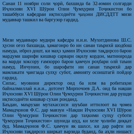
Санаи 11 ноябри соли ҷорӣ, бахшида ба 32-юмин солгарди
Иҷлосияи XVI Шӯрои Олии Ҷумҳурии Тоҷикистон бо
ташаббуси кафедраи иқтисодиёти ҷаҳони ДИСДДТТ мизи
мудаввар ташкил ва баргузор гардид.
Мизи мудавваро мудири кафедра н.и.и. Мухитдинова Ш.С.
ҳусни оғоз бахшида, ҳамагонро бо ин санаи таърихӣ шодбош
намуда, иброз дошт, ки маҳз ҳамин Иҷлосияи тақдирсоз барои
мардуми шарифи кишвар сарвари оқилу кордон, матинирода
ва марди хоксору ғамхорро барои ҳамчун роҳбари олӣ таъин
намуд. Инчунин, бо шарофати ин санаи таърихӣ дар
мамлакати ҷангзада сулҳу субот, амнияту осоиштагӣ пойдор
гардид.
Сипас, муовини директор оид ба илм ва робитаҳои
байналмиллаӣ н.и.и., дотсент Мирпочоев Д.А. оид ба нақши
Иҷлосияи XVI Шӯрои Олии Ҷумҳурии Тоҷикистон дар рушди
иқтисодиёти кишвар сухан ронданд.
Баъдан, маърузаи мутахассиси шуъбаи иттилоот ва ҷомеа
Мамадҷонов Ф.С. дар мавзуи «Нақши Иҷлосияи XVI Шӯрои
Олии Ҷумҳурии Тоҷикистон дар таҳкими сулҳу суботи
Ҷумҳурии Тоҷикистон» шунида шуд, ки хеле ҷолиби диққат
буд. Мамадҷонов Ф.С. ҳамчун як шахсе, ки дар рафти ин
Иҷлосияи тақдирсоз ширкат варзида буданд, ба аҳли нишаст