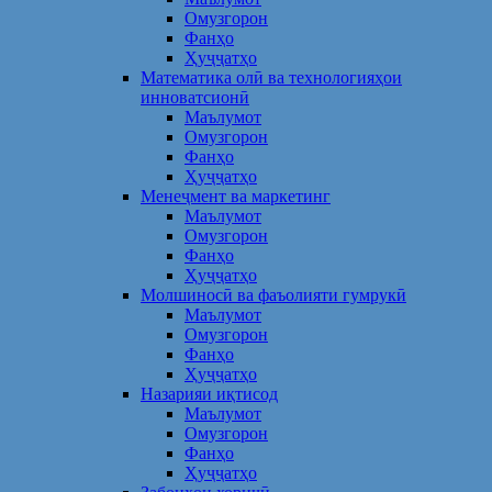
Омузгорон
Фанҳо
Ҳуҷҷатҳо
Математика олӣ ва технологияҳои
инноватсионӣ
Маълумот
Омузгорон
Фанҳо
Ҳуҷҷатҳо
Менеҷмент ва маркетинг
Маълумот
Омузгорон
Фанҳо
Ҳуҷҷатҳо
Молшиносӣ ва фаъолияти гумрукӣ
Маълумот
Омузгорон
Фанҳо
Ҳуҷҷатҳо
Назарияи иқтисод
Маълумот
Омузгорон
Фанҳо
Ҳуҷҷатҳо