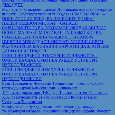
Вохўрӣ бо намояндаи корманди мақомоти ҳифзи ҳуқуқ дар
ДИС ДДТТ
Мулоқот бо ҳамкорони фаъоли Донишкада дар соҳаи маорифи
вилояти Суғд таҳти унвони “СОҲАИ ИЛМУ МАОРИФ –
ПОЯИ АСОСИИ РУШД ВА ПЕШРАФТИ ҶОМЕА”
ПАЁМИ ПЕШВОИ МИЛЛАТ – САНАДИ
САРНАВИШТСОЗ ВА РОҲНАМОИ ОЯНДАИ МИЛЛАТ
ОСИЁИ МАРКАЗӢ МИНТАҚАИ ТАШАББУСКОР ВА
СОЗАНДА ДАР ҲАЛЛИ МУШКИЛОТИ САЙЁРА
НИШОНИ МУҚАДДАСИ МИЛЛАТ: АРЗИШИ СИЁСӢ,
ФАРҲАНГӢ ВА МАЪНАВИИ ПАРЧАМИ ДАВЛАТӢ ДАР
ДАВРОНИ ИСТИҚЛОЛ
РӮЗИ ПРЕЗИДЕНТИ ҶУМҲУРИИ ТОҶИКИСТОН –
ОМИЛИ ВАҲДАТ, СУБОТ ВА РУШДИ УСТУВОРИ
ИҚТИСОДИ МИЛЛӢ
РӮЗИ ПРЕЗИДЕНТИ ҶУМҲУРИИ ТОҶИКИСТОН –
ОМИЛИ ВАҲДАТ, СУБОТ ВА РУШДИ УСТУВОРИ
ИҚТИСОДИ МИЛЛӢ
Рўзи Президенти Ҷумҳурии Тоҷикистон – омили муҳими
иттиҳоду сарҷамъии сокинони кишвар аст
Табрикоти директори ДИС ДДТТ, н.и.и., дотсент Ҷалилзода
А.А. ба муносибати 31-умин солгарди Конститутсияи
Ҷумҳурии Тоҷикистон
Конференсияи ҷумҳуриявии илмӣ-амалӣ дар мавзуи
“Масъалаҳои мубрами рақамикунонӣ дар бонкдории муосир”