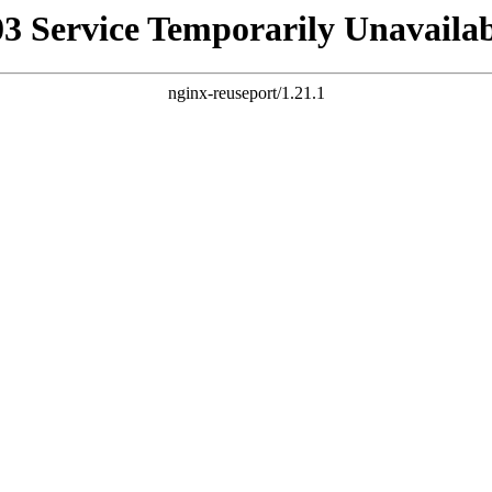
03 Service Temporarily Unavailab
nginx-reuseport/1.21.1