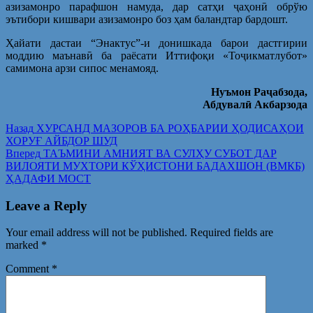
азизамонро парафшон намуда, дар сатҳи ҷаҳонӣ обрўю
эътибори кишвари азизамонро боз ҳам баландтар бардошт.
Ҳайати дастаи “Энактус”-и донишкада барои дастгирии
моддию маънавӣ ба раёсати Иттифоқи «Тоҷикматлубот»
самимона арзи сипос менамояд.
Нуъмон Раҷабзода,
Абдувалӣ Акбарзода
Post
Предыдущая
Назад
ХУРСАНД МАЗОРОВ БА РОҲБАРИИ ҲОДИСАҲОИ
запись:
ХОРУҒ АЙБДОР ШУД
navigation
Следующая
Вперед
ТАЪМИНИ АМНИЯТ ВА СУЛҲУ СУБОТ ДАР
запись:
ВИЛОЯТИ МУХТОРИ КЎҲИСТОНИ БАДАХШОН (ВМКБ)
ҲАДАФИ МОСТ
Leave a Reply
Your email address will not be published.
Required fields are
marked
*
Comment
*