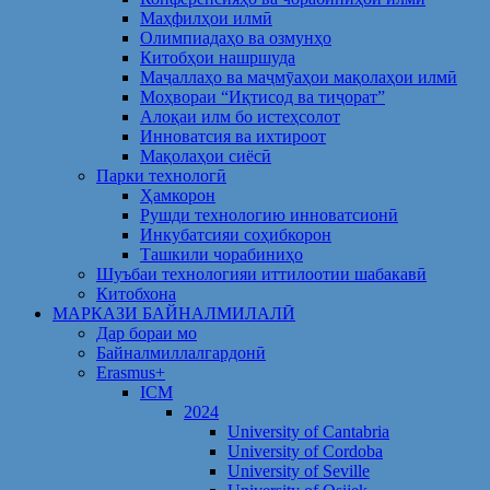
Маҳфилҳои илмӣ
Олимпиадаҳо ва озмунҳо
Китобҳои нашршуда
Маҷаллаҳо ва маҷмӯаҳои мақолаҳои илмӣ
Моҳвораи “Иқтисод ва тиҷорат”
Алоқаи илм бо истеҳсолот
Инноватсия ва ихтироот
Мақолаҳои сиёсӣ
Парки технологӣ
Ҳамкорон
Рушди технологию инноватсионӣ
Инкубатсияи соҳибкорон
Ташкили чорабиниҳо
Шуъбаи технологияи иттилоотии шабакавӣ
Китобхона
МАРКАЗИ БАЙНАЛМИЛАЛӢ
Дар бораи мо
Байналмиллалгардонӣ
Erasmus+
ICM
2024
University of Cantabria
University of Cordoba
University of Seville