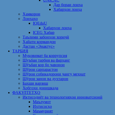
UNICAC
Дар бораи лоиҳа
Хабарҳои лоиҳа
Ҳамкорон
Лоихаҳо
IQEduU
Хабарҳои лоиҳа
ICEG Хабар
Таълими забонҳои хориҷӣ
Ҳайати кормандон
Дастаи «Энактус»
ТАРБИЯ
Муқовимат ба коррупсия
Шуъбаи тарбия ва фарҳанг
Шӯъбаи кор бо ҷавонон
Шўрои сарпарастон
Шўрои собиқадорони ҷангу меҳнат
Шӯрои занон ва духтарон
Бахши варзиш
Хобгоҳи донишкада
ФАКУЛТЕТҲО
Иқтисодиёт ва технологияҳои инноватсионӣ
Маълумот
Ихтисосҳо
Маъмурият