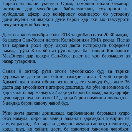
Парвоз аз болои уқёнуси Ором, тамошои обҳои беканор,
иштирок дар мусобиқаи байналмилалӣ, суханронӣ ва
мубодилаи афкор дар конфронсу семинарҳо бо устодону
донишҷўёни кишварҳои дунё барои ҳар яки мо таассуроти
неку хотирмон бахшид.
Даста санаи 6 октябри соли 2018 тақрибан соати 20:30 дақиқа
ба шаҳри Сан-Хосеи иёлоти Калифорнияи ИМА расид. Пас аз
тай кардани роҳи дуру дароз даста истироҳати бофароғат
намуда, рўзи 8 октябр аз рўи нақша ба Толори Конфронси
МакЭнери дар шаҳри Сан-Хосе рафт ва ҷои баромадро аз
назар гузаронид.
Санаи 9 октябр рўзи оғози мусобиқаҳо буд ва тариқи
қурракашӣ дастаи мо байни тимҳои лигаи 3 ҷой гирифт.
Ҳамагӣ шаш лига иборат аз шаш даста мавҷуд буд, яъне 36
даста дар мусобиқот иштирок доштанд. Аз рўи низомнома ба
ҳар як даста дар маҷмуъ 22 дақиқа барои баромад ва муаррифӣ
ҷудо карда шуд, ки аз он 17 дақиқа барои намоиши лоиҳаҳо ва
5 дақиқа барои саволу ҷавоб буд.
Рўзи якум дастаи донишкада сарбаландона баромади худро
оғоз намуда, онро бо мавҷи баланди қарсақҳои ҳозирин ба
анҷом расонд. Аз тарафи доварон якчанд саволҳо пешниҳод
карда шуд, ки ҳайати даста ба саволҳои ҳакамон ҷавобҳои