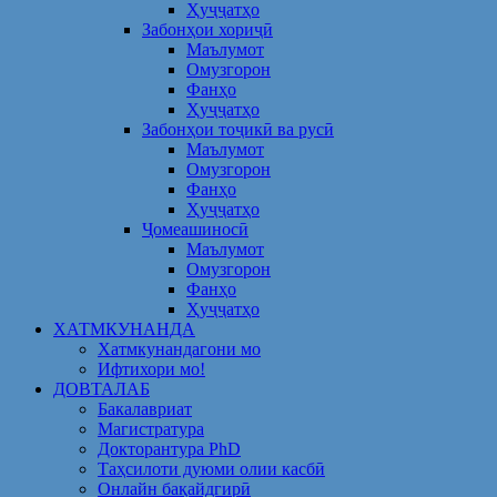
Ҳуҷҷатҳо
Забонҳои хориҷӣ
Маълумот
Омузгорон
Фанҳо
Ҳуҷҷатҳо
Забонҳои тоҷикӣ ва русӣ
Маълумот
Омузгорон
Фанҳо
Ҳуҷҷатҳо
Ҷомеашиносӣ
Маълумот
Омузгорон
Фанҳо
Ҳуҷҷатҳо
ХАТМКУНАНДА
Хатмкунандагони мо
Ифтихори мо!
ДОВТАЛАБ
Бакалавриат
Магистратура
Докторантура PhD
Таҳсилоти дуюми олии касбӣ
Онлайн бақайдгирӣ