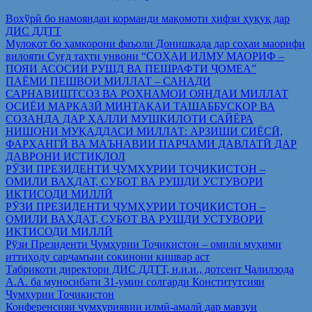
Вохўрӣ бо намояндаи корманди мақомоти ҳифзи ҳуқуқ дар
ДИС ДДТТ
Мулоқот бо ҳамкорони фаъоли Донишкада дар соҳаи маорифи
вилояти Суғд таҳти унвони “СОҲАИ ИЛМУ МАОРИФ –
ПОЯИ АСОСИИ РУШД ВА ПЕШРАФТИ ҶОМЕА”
ПАЁМИ ПЕШВОИ МИЛЛАТ – САНАДИ
САРНАВИШТСОЗ ВА РОҲНАМОИ ОЯНДАИ МИЛЛАТ
ОСИЁИ МАРКАЗӢ МИНТАҚАИ ТАШАББУСКОР ВА
СОЗАНДА ДАР ҲАЛЛИ МУШКИЛОТИ САЙЁРА
НИШОНИ МУҚАДДАСИ МИЛЛАТ: АРЗИШИ СИЁСӢ,
ФАРҲАНГӢ ВА МАЪНАВИИ ПАРЧАМИ ДАВЛАТӢ ДАР
ДАВРОНИ ИСТИҚЛОЛ
РӮЗИ ПРЕЗИДЕНТИ ҶУМҲУРИИ ТОҶИКИСТОН –
ОМИЛИ ВАҲДАТ, СУБОТ ВА РУШДИ УСТУВОРИ
ИҚТИСОДИ МИЛЛӢ
РӮЗИ ПРЕЗИДЕНТИ ҶУМҲУРИИ ТОҶИКИСТОН –
ОМИЛИ ВАҲДАТ, СУБОТ ВА РУШДИ УСТУВОРИ
ИҚТИСОДИ МИЛЛӢ
Рўзи Президенти Ҷумҳурии Тоҷикистон – омили муҳими
иттиҳоду сарҷамъии сокинони кишвар аст
Табрикоти директори ДИС ДДТТ, н.и.и., дотсент Ҷалилзода
А.А. ба муносибати 31-умин солгарди Конститутсияи
Ҷумҳурии Тоҷикистон
Конференсияи ҷумҳуриявии илмӣ-амалӣ дар мавзуи