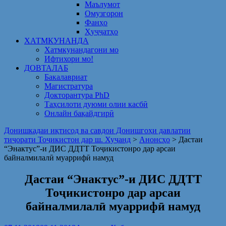
Маълумот
Омузгорон
Фанҳо
Ҳуҷҷатҳо
ХАТМКУНАНДА
Хатмкунандагони мо
Ифтихори мо!
ДОВТАЛАБ
Бакалавриат
Магистратура
Докторантура PhD
Таҳсилоти дуюми олии касбӣ
Онлайн бақайдгирӣ
Донишкадаи иқтисод ва савдои Донишгоҳи давлатии
тиҷорати Тоҷикистон дар ш. Хуҷанд
>
Анонсҳо
>
Дастаи
“Энактус”-и ДИС ДДТТ Тоҷикистонро дар арсаи
байналмилалӣ муаррифӣ намуд
Дастаи “Энактус”-и ДИС ДДТТ
Тоҷикистонро дар арсаи
байналмилалӣ муаррифӣ намуд