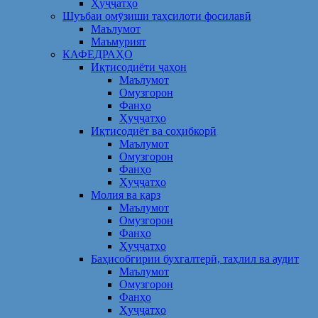
Ҳуҷҷатҳо
Шуъбаи омӯзиши таҳсилоти фосилавӣ
Маълумот
Маъмурият
КАФЕДРАҲО
Иқтисодиёти ҷаҳон
Маълумот
Омузгорон
Фанҳо
Ҳуҷҷатҳо
Иқтисодиёт ва соҳибкорӣ
Маълумот
Омузгорон
Фанҳо
Ҳуҷҷатҳо
Молия ва қарз
Маълумот
Омузгорон
Фанҳо
Ҳуҷҷатҳо
Баҳисобгирии бухгалтерӣ, таҳлил ва аудит
Маълумот
Омузгорон
Фанҳо
Ҳуҷҷатҳо