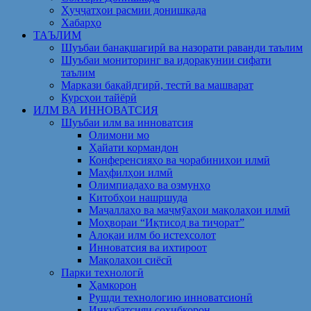
Ҳуҷҷатҳои расмии донишкада
Хабарҳо
ТАЪЛИМ
Шуъбаи банақшагирӣ ва назорати раванди таълим
Шуъбаи мониторинг ва идоракунии сифати
таълим
Маркази бақайдгирӣ, тестӣ ва машварат
Курсҳои тайёрӣ
ИЛМ ВА ИННОВАТСИЯ
Шуъбаи илм ва инноватсия
Олимони мо
Ҳайати кормандон
Конференсияҳо ва чорабиниҳои илмӣ
Маҳфилҳои илмӣ
Олимпиадаҳо ва озмунҳо
Китобҳои нашршуда
Маҷаллаҳо ва маҷмӯаҳои мақолаҳои илмӣ
Моҳвораи “Иқтисод ва тиҷорат”
Алоқаи илм бо истеҳсолот
Инноватсия ва ихтироот
Мақолаҳои сиёсӣ
Парки технологӣ
Ҳамкорон
Рушди технологию инноватсионӣ
Инкубатсияи соҳибкорон