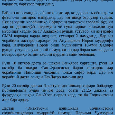
кардааст, баргузор гардиданд.
Ғайр аз ин якчанд чорабиниҳои дигар, ки дар он аъзоёни даста
фаъолона иштирок намуданд, дар ин шаҳр баргузор гардид.
Яке аз чунин чорабиниҳо Сафирони ҳадафҳои глобалӣ буд, ки
дар он донишҷўён перомуни чӣ гуна тариқи лоиҳаҳои худ
мусоидат кардан ба 17 Ҳадафҳои рушди устувор, ки аз тарафи
СММ коркард карда шудааст, суханронӣ намуданд. Дар ин
чорабинӣ дастаро сардори он Анушервон Норов муаррифӣ
кард. Анушервон Норов оиди мушкилоти 10-уми Ҳадафи
рушди устувор суханронӣ намуд, ки он дар бораи кам кардани
нобаробариҳо байни аҳолии курраи Замин мебошад.
Рўзи 18 октябр даста ба шаҳри Сан-Хосе баргашта, рўзи 19
октябр ба шаҳри Сан-Франсиско барои иштирок дар
чорабинии Намоиши ҷаҳонии лоиҳа сафар кард. Дар ин
чорабинӣ даста лоиҳаи ТаҷЛасро намоиш дод.
Рўзи 20 октябр дастаи Энактуси донишкада сафари бобарору
пурманфиати худро анҷом дода, соати 21:25 дақиқа аз
фурудгоҳи шаҳри Сан-Хосе парвоз кард, то ба Тоҷикистони
азиз баргардад.
Дастаи “Энактус»-и донишкада Тоҷикистони
соҳибистиқлолро муаррифӣ намуда, Парчами Ҷумҳурии