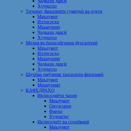
Ҷадвали дарсӣ
Ҳуҷҷатҳо
Тиҷорат, фаъолияти гумрукӣ ва ҳуқуқ
Маълумот
Ихтисосҳо
Маъмурият
Ҷадвали дарсӣ
Ҳуҷҷатҳо
Молия ва баҳисобгирии бухгалтерӣ
Маълумот
Ихтисосҳо
Маъмурият
Ҷадвали дарсӣ
Ҳуҷҷатҳо
Шуъбаи омӯзиши таҳсилоти фосилавӣ
Маълумот
Маъмурият
КАФЕДРАҲО
Иқтисодиёти ҷаҳон
Маълумот
Омузгорон
Фанҳо
Ҳуҷҷатҳо
Иқтисодиёт ва соҳибкорӣ
Маълумот