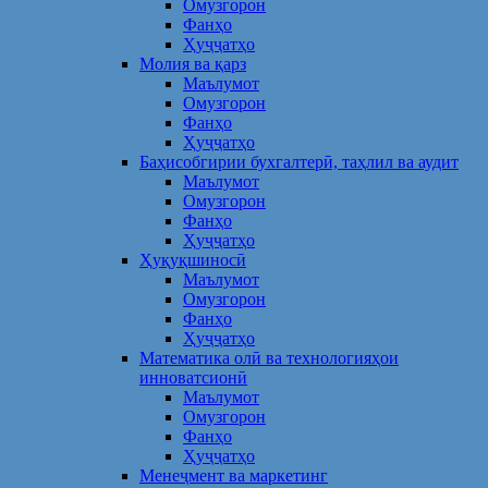
Омузгорон
Фанҳо
Ҳуҷҷатҳо
Молия ва қарз
Маълумот
Омузгорон
Фанҳо
Ҳуҷҷатҳо
Баҳисобгирии бухгалтерӣ, таҳлил ва аудит
Маълумот
Омузгорон
Фанҳо
Ҳуҷҷатҳо
Ҳуқуқшиносӣ
Маълумот
Омузгорон
Фанҳо
Ҳуҷҷатҳо
Математика олӣ ва технологияҳои
инноватсионӣ
Маълумот
Омузгорон
Фанҳо
Ҳуҷҷатҳо
Менеҷмент ва маркетинг