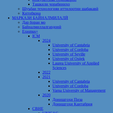
Ташкили чорабиниҳо
Шуъбаи технологияи иттилоотии шабакавӣ
Китобхона
МАРКАЗИ БАЙНАЛМИЛАЛӢ
Дар бораи мо
Байналмиллалгардонӣ
Erasmus+
ICM
2024
University of Cantabria
University of Cordoba
University of Seville
University of Osijek
Laurea University of Applied
Sciences
2022
2021
University of Cantabria
University of Cordoba
Varna University of Management
2020
Донишгоҳи Пиза
Донишгоҳи Кантабрия
CBHE