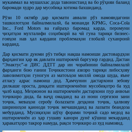
мукаммал ва мушаххас дода тавонистанд ва бо рўҳияи баланд
баромади худро дар мусобиқа хотима бахшиданд.
Рўзи 10 октябр дар қисмати аввали рўз намояндагони
ташкилотҳои байналмилалӣ, ба монанди KPMG, Coca-Cola
Inc., Ford Motors ва ғайраҳо баромад карда, перомуни
ҷиҳатҳои мухталифи соҳибкорӣ ва чӣ гуна тариқи бизнес-
ғояҳои нав ҳал кардани проблемаҳои глобалӣ суханронӣ
карданд.
Дар қисмати дуюми рўз тибқи нақша намоиши дастовардҳои
фарҳангии ҳар як давлати иштирокчӣ баргузор гардид. Дастаи
“Энактус”-и ДИС ДДТТ дар ин чорабинии байналмилалӣ
фарҳанги бою ғании Тоҷикистони азизро тариқи либосҳову
лавозимотҳои гуногун аз матоъҳои миллӣ омода шуда, яъне
атласу адрас намоиш дод. Ҳамчунин дастархони зебову
дилкаше ороста, диққати иштирокчиёни мусобиқотро ба худ
ҷалб кард. Меҳмонон ва иштирокчиён дастархони пур анвоъи
тоҷикиро дида, ба ваҷд омаданд ва аз нони серғизои зани
тоҷик, меваҳои серобу болаззати деҳқони тоҷик, ҳалвову
шириниҳои қанноди тоҷик мечашиданд ва лаззати беандоза
мебурданд. Мусиқиҳои шўху форами тоҷикӣ садо медод ва
иштирокчиён аз ҳар гушаву канори дунё кўшиш мекарданд
ҳаракатҳоро такрор намуда, рақси тоҷикиро аз худ намоянд.