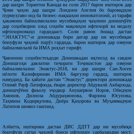
дар шаҳри Торантои Канада ва соли 2017 барои иштирок дар
Ҷоми ҷаҳон дар шаҳри Лондони Англия бо баромадҳои
пурмуҳтаво оид ба бизнес–нақшаҳои инноватсионӣ, аз тарафи
ҳакамони байналмилалии мусобиқаҳои ҷаҳонии донишҷўён
дар соҳибкории озод соҳиби мақомҳои ифтихорӣ ва медалу
ифтихорномаҳо гардидааст. Соли равон бошад дастаи
“ЭНАКТУС”-и донишкада бори дигар дар ин мусобиқаи
бонуфузи ҷаҳонӣ пирўз гардида, барои иштирок дар озмуни
байналмилалӣ ба ИМА роҳхат гирифт.
Ҷавонони соҳибистеъдоди Донишкадаи иқтисод ва савдои
Донишгоҳи давлатии тиҷорати Тоҷикистон дар озмуни
байналмилалии Энактус-2018, ки дар шаҳри Сан-Хосеи
иёлоти Калифорнияи ИМА баргузор гардид, иштирок
намуданд. Ба ҳайати дастаи “Энактус” директори донишкада
Олимӣ Рауф Латифзода, ёвари директор Абдувалӣ Акбарзода,
донишҷўёни фаъолу эҷодкор Анушервон Норов, Обидҷон
Амонов, Дилноза Абдураҳмонова, Фарзона Юсупова,
Таҳмина Қодирқулова, Диёра Қаҳорова ва Муҳаммадҷон
Латипов шомил гаштанд.
Албатта, иштироки дастаи ДИС ДДТТ дар ин мусобиқи
бонуфузи сатҳи ҷаҳонӣ боиси ифтихору сарбаландии мост.