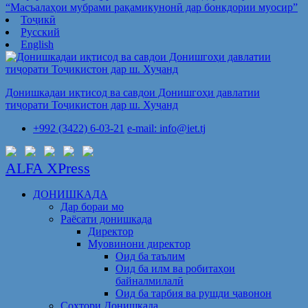
“Масъалаҳои мубрами рақамикунонӣ дар бонкдории муосир”
Тоҷикӣ
Русский
English
Донишкадаи иқтисод ва савдои Донишгоҳи давлатии
тиҷорати Тоҷикистон дар ш. Хуҷанд
+992 (3422) 6-03-21
e-mail: info@iet.tj
ALFA XPress
ДОНИШКАДА
Дар бораи мо
Раёсати донишкада
Директор
Муовинони директор
Оид ба таълим
Оид ба илм ва робитаҳои
байналмилалӣ
Оид ба тарбия ва рушди ҷавонон
Сохтори Донишкада