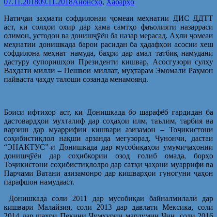
07.11.2018
09.11.2018
Анонсҳо
,
Хабарҳо
Натиҷаи заҳмати софдилонаи ҷомеаи меҳнатии ДИС ДДТТ
аст, ки солҳои охир дар ҳама самтҳо фаъолияти назарраси
олимон, устодон ва донишҷўён ба назар мерасад. Аҳли ҷомеаи
меҳнатии донишкада барои расидан ба ҳадафҳои асосии хеш
софдилона меҳнат намуда, баҳри дар амал татбиқ намудани
дастуру супоришҳои Президенти кишвар, Асосгузори сулҳу
Ваҳдати миллӣ – Пешвои миллат, муҳтарам Эмомалӣ Раҳмон
пайваста ҷаҳду талоши созанда менамоянд.
Боиси ифтихор аст, ки Донишкада бо шарафёб гардидан ба
дастовардҳои мухталиф дар соҳаҳои илм, таълим, тарбия ва
варзиш дар муаррифии кишвари азизамон – Тоҷикистони
соҳибистиқлол нақши арзанда мегузорад. Чунончи, дастаи
“ЭНАКТУС”-и Донишкада дар мусобиқаҳои умумиҷаҳонии
донишҷўён дар соҳибкории озод ғолиб омада, борҳо
Тоҷикистони соҳибистиқлолро дар сатҳи ҷаҳонӣ муаррифӣ ва
Парчами Ватани азизамонро дар кишварҳои гуногуни ҷаҳон
парафшон намудааст.
Донишкада соли 2011 дар мусобиқаи байналмилалӣ дар
кишвари Малайзия, соли 2013 дар давлати Мексика, соли
2014 дар шаҳри Пекини Ҷумҳурии мардумии Чин, соли 2016