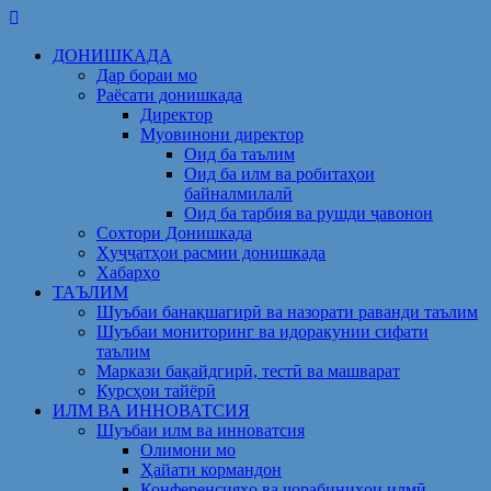
Skip
to
ДОНИШКАДА
content
Дар бораи мо
Раёсати донишкада
Директор
Муовинони директор
Оид ба таълим
Оид ба илм ва робитаҳои
байналмилалӣ
Оид ба тарбия ва рушди ҷавонон
Сохтори Донишкада
Ҳуҷҷатҳои расмии донишкада
Хабарҳо
ТАЪЛИМ
Шуъбаи банақшагирӣ ва назорати раванди таълим
Шуъбаи мониторинг ва идоракунии сифати
таълим
Маркази бақайдгирӣ, тестӣ ва машварат
Курсҳои тайёрӣ
ИЛМ ВА ИННОВАТСИЯ
Шуъбаи илм ва инноватсия
Олимони мо
Ҳайати кормандон
Конференсияҳо ва чорабиниҳои илмӣ