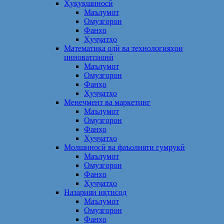
Ҳуқуқшиносӣ
Маълумот
Омузгорон
Фанҳо
Ҳуҷҷатҳо
Математика олӣ ва технологияҳои
инноватсионӣ
Маълумот
Омузгорон
Фанҳо
Ҳуҷҷатҳо
Менеҷмент ва маркетинг
Маълумот
Омузгорон
Фанҳо
Ҳуҷҷатҳо
Молшиносӣ ва фаъолияти гумрукӣ
Маълумот
Омузгорон
Фанҳо
Ҳуҷҷатҳо
Назарияи иқтисод
Маълумот
Омузгорон
Фанҳо