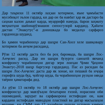
Дар таърихи 11 октябр лаҳзаи хотирмон, яъне ҷамъбасти
мусобиқот эълон гардид, ки дар он ба навбат ҳар як дастаро ба
саҳнаи калон даъват карда, муаррифӣ намуда, барои заҳмату
меҳнатҳои шабонарўзиашон сипосгузорӣ карданд. Ҳайати
дастаи “Энакутус”-и донишкада бо медалҳо сарфароз
гардонида шуданд.
Бо ҳамин чорабиниҳо дар шаҳри Сан-Хосе хеле шавқовару
хотирмон ба анҷом расиданд.
Рўзи 12 октябр даста боз ба роҳ баромада, ба шаҳри Лос-
Анҷелес расид. Дар ин шаҳри бузурги саноатӣ якчанд
конфронсу чорабиниҳои дигар зери лоиҳаи Ҷоми Ҷаҳони
Энактус-2018 шаҳр баргузор гардиданд. Пас аз расидан ба
шаҳри Лос-Анҷелес даста дар як хонае, ки пешакӣ ба иҷора
гирифта шуда буд, ҷойгир шуда, ба чорабиниҳои рузҳои оянда
таёрии ҳаматарафа дид.
Аз рўзи 13 октябр то 18 октябр дар шаҳри Лос-Анҷелес
конфронсҳо дар мавзўъҳои бехатарии ғизоӣ, норасоии оби
ошомиданӣ, зарурат ва сарфакорона истифодаи он, кам
кардани истифодаи маводҳои пластикӣ ва дигар масъалаҳои
муҳиме, ки СММ дар 17 ҳадафҳои рушди устувор ҳамроҳ