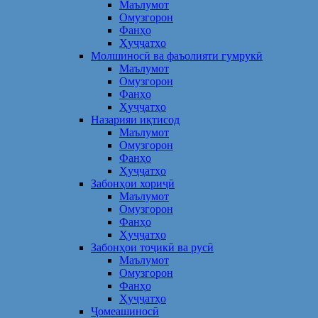
Маълумот
Омузгорон
Фанҳо
Ҳуҷҷатҳо
Молшиносӣ ва фаъолияти гумрукӣ
Маълумот
Омузгорон
Фанҳо
Ҳуҷҷатҳо
Назарияи иқтисод
Маълумот
Омузгорон
Фанҳо
Ҳуҷҷатҳо
Забонҳои хориҷӣ
Маълумот
Омузгорон
Фанҳо
Ҳуҷҷатҳо
Забонҳои тоҷикӣ ва русӣ
Маълумот
Омузгорон
Фанҳо
Ҳуҷҷатҳо
Ҷомеашиносӣ