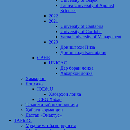
University of Osijek
Laurea University of Applied
Sciences
2022
2021
University of Cantabria
University of Cordoba
Varna University of Management
2020
Донишгоҳи Пиза
Донишгоҳи Кантабрия
CBHE
UNICAC
Дар бораи лоиҳа
Хабарҳои лоиҳа
Ҳамкорон
Лоихаҳо
IQEduU
Хабарҳои лоиҳа
ICEG Хабар
Таълими забонҳои хориҷӣ
Ҳайати кормандон
Дастаи «Энактус»
ТАРБИЯ
Муқовимат ба коррупсия