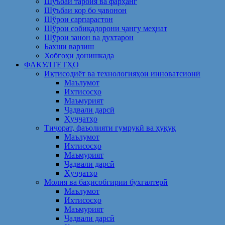
Шуъбаи тарбия ва фарҳанг
Шӯъбаи кор бо ҷавонон
Шўрои сарпарастон
Шўрои собиқадорони ҷангу меҳнат
Шӯрои занон ва духтарон
Бахши варзиш
Хобгоҳи донишкада
ФАКУЛТЕТҲО
Иқтисодиёт ва технологияҳои инноватсионӣ
Маълумот
Ихтисосҳо
Маъмурият
Ҷадвали дарсӣ
Ҳуҷҷатҳо
Тиҷорат, фаъолияти гумрукӣ ва ҳуқуқ
Маълумот
Ихтисосҳо
Маъмурият
Ҷадвали дарсӣ
Ҳуҷҷатҳо
Молия ва баҳисобгирии бухгалтерӣ
Маълумот
Ихтисосҳо
Маъмурият
Ҷадвали дарсӣ