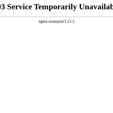
03 Service Temporarily Unavailab
nginx-reuseport/1.21.1