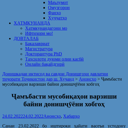
Маълумот
Омузгорон
Фанҳо
Ҳуҷҷатҳо
ХАТМКУНАНДА
Хатмкунандагони мо
Ифтихори мо!
ДОВТАЛАБ
Бакалавриат
Магистратура
Докторантура PhD
Таҳсилоти дуюми олии касбӣ
Онлайн бақайдгирӣ
Донишкадаи иқтисод ва савдои Донишгоҳи давлатии
тиҷорати Тоҷикистон дар ш. Хуҷанд
>
Анонсҳо
>
Ҷамъбасти
мусобиқаҳои варзиши байни донишҷӯёни хобгоҳ
Ҷамъбасти мусобиқаҳои варзиши
байни донишҷӯёни хобгоҳ
24.02.2022
24.02.2022
Анонсҳо
,
Хабарҳо
Санаи 23.02.2022 бо иштироки ҳайати васеъи устодону