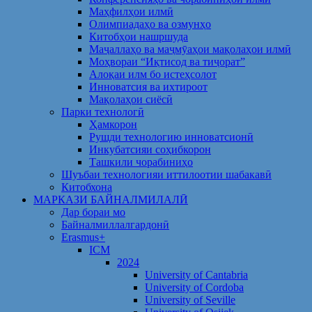
Маҳфилҳои илмӣ
Олимпиадаҳо ва озмунҳо
Китобҳои нашршуда
Маҷаллаҳо ва маҷмӯаҳои мақолаҳои илмӣ
Моҳвораи “Иқтисод ва тиҷорат”
Алоқаи илм бо истеҳсолот
Инноватсия ва ихтироот
Мақолаҳои сиёсӣ
Парки технологӣ
Ҳамкорон
Рушди технологию инноватсионӣ
Инкубатсияи соҳибкорон
Ташкили чорабиниҳо
Шуъбаи технологияи иттилоотии шабакавӣ
Китобхона
МАРКАЗИ БАЙНАЛМИЛАЛӢ
Дар бораи мо
Байналмиллалгардонӣ
Erasmus+
ICM
2024
University of Cantabria
University of Cordoba
University of Seville