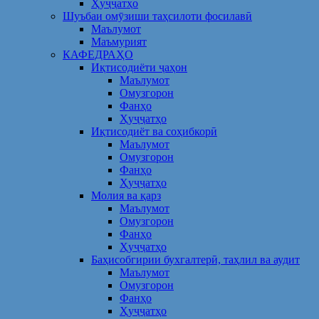
Ҳуҷҷатҳо
Шуъбаи омӯзиши таҳсилоти фосилавӣ
Маълумот
Маъмурият
КАФЕДРАҲО
Иқтисодиёти ҷаҳон
Маълумот
Омузгорон
Фанҳо
Ҳуҷҷатҳо
Иқтисодиёт ва соҳибкорӣ
Маълумот
Омузгорон
Фанҳо
Ҳуҷҷатҳо
Молия ва қарз
Маълумот
Омузгорон
Фанҳо
Ҳуҷҷатҳо
Баҳисобгирии бухгалтерӣ, таҳлил ва аудит
Маълумот
Омузгорон
Фанҳо
Ҳуҷҷатҳо