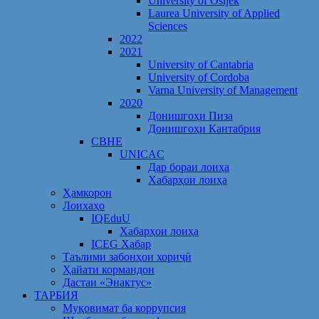
University of Osijek
Laurea University of Applied
Sciences
2022
2021
University of Cantabria
University of Cordoba
Varna University of Management
2020
Донишгоҳи Пиза
Донишгоҳи Кантабрия
CBHE
UNICAC
Дар бораи лоиҳа
Хабарҳои лоиҳа
Ҳамкорон
Лоихаҳо
IQEduU
Хабарҳои лоиҳа
ICEG Хабар
Таълими забонҳои хориҷӣ
Ҳайати кормандон
Дастаи «Энактус»
ТАРБИЯ
Муқовимат ба коррупсия