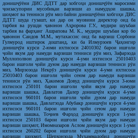
донишҷӯёни ДИС ДДТТ дар хобгоҳи донишҷӯён маросими
ҷоизасупории мусобиқаи варзиши аз намудҳои шашка,
шоҳмот ва тенниси рӯи миз байни донишҷӯёни хобгоҳи ДИС
ДДТТ шуда гузашт, ки дар он муовини директор оид ба
тарбия ва рушди ҷавонон Аҳророва Г.У., мудири шуъбаи
тарбия ва фарҳанг Ашрапова М. К., мудири шуъбаи кор бо
ҷавонон Саидов М.М., мутахассис оид ба варзиш Сорбони
Гулмурод иштирок доштанд, ки ба Илмурзоев Ҷаҳонгир
донишҷӯи курси 2-юми ихтисоси 24010302 барои ишғоли
ҷойи якум дар намуди варзиши тенниси рӯи миз, Зафарзода
Муллополвон донишҷӯи курси 4-уми ихтисоси 25010403
барои ишғоли ҷойи дуюм дар намуди варзиши тенниси рӯи
миз, Мирзозода Некрӯз донишҷӯи курси 4-уми ихтисоси
25010403 барои ишғоли ҷойи сеюм дар намуди варзиши
тенниси рӯи миз, Ҳакимов Довуд донишҷӯи курси 3-юми
ихтисоси 250101 барои ишғоли ҷойи якум дар намуди
варзиши шашка, Давлатов Далер донишҷӯи курси 4-уми
ихтисоси 960101 барои ишғоли ҷойи дуюм дар намуди
варзиши шашка, Давлатзода Абубакр донишҷӯи курси 4-уми
ихтисоси 960101 барои ишғоли ҷойи сеюм дар намуди
варзиши шашка, Тоҷиев Фарҳод донишҷӯи курси 1-уми
ихтисоси 250103 барои ишғоли ҷойи якум дар намуди
варзиши шоҳмот, Имомназаров Аслом донишҷӯи курси 1-уми
ихтисоси 260202 барои ишғоли ҷойи дуюм дар намуди
варзиши шоҳмот, Шерхонзода Муҳаммадобид донишҷӯи