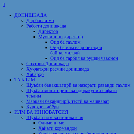
Skip
to
ДОНИШКАДА
content
Дар бораи мо
Раёсати донишкада
Директор
Муовинони директор
Оид ба таълим
Оид ба илм ва робитаҳои
байналмилалӣ
Оид ба тарбия ва рушди ҷавонон
Сохтори Донишкада
Ҳуҷҷатҳои расмии донишкада
Хабарҳо
ТАЪЛИМ
Шуъбаи банақшагирӣ ва назорати раванди таълим
Шуъбаи мониторинг ва идоракунии сифати
таълим
Маркази бақайдгирӣ, тестӣ ва машварат
Курсҳои тайёрӣ
ИЛМ ВА ИННОВАТСИЯ
Шуъбаи илм ва инноватсия
Олимони мо
Ҳайати кормандон
Конференсияҳо ва чорабиниҳои илмӣ