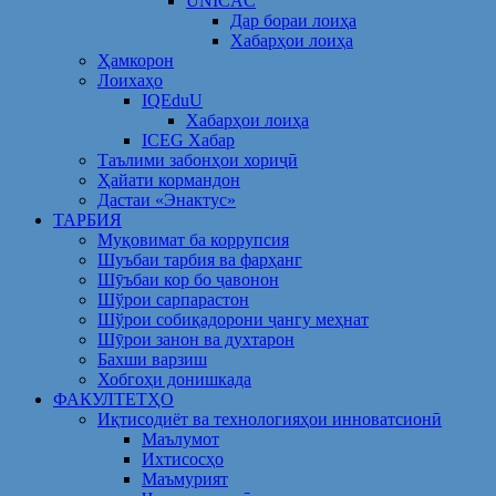
UNICAC
Дар бораи лоиҳа
Хабарҳои лоиҳа
Ҳамкорон
Лоихаҳо
IQEduU
Хабарҳои лоиҳа
ICEG Хабар
Таълими забонҳои хориҷӣ
Ҳайати кормандон
Дастаи «Энактус»
ТАРБИЯ
Муқовимат ба коррупсия
Шуъбаи тарбия ва фарҳанг
Шӯъбаи кор бо ҷавонон
Шўрои сарпарастон
Шўрои собиқадорони ҷангу меҳнат
Шӯрои занон ва духтарон
Бахши варзиш
Хобгоҳи донишкада
ФАКУЛТЕТҲО
Иқтисодиёт ва технологияҳои инноватсионӣ
Маълумот
Ихтисосҳо
Маъмурият