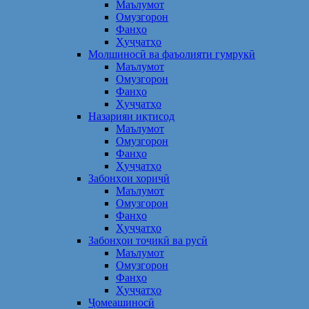
Маълумот
Омузгорон
Фанҳо
Ҳуҷҷатҳо
Молшиносӣ ва фаъолияти гумрукӣ
Маълумот
Омузгорон
Фанҳо
Ҳуҷҷатҳо
Назарияи иқтисод
Маълумот
Омузгорон
Фанҳо
Ҳуҷҷатҳо
Забонҳои хориҷӣ
Маълумот
Омузгорон
Фанҳо
Ҳуҷҷатҳо
Забонҳои тоҷикӣ ва русӣ
Маълумот
Омузгорон
Фанҳо
Ҳуҷҷатҳо
Ҷомеашиносӣ