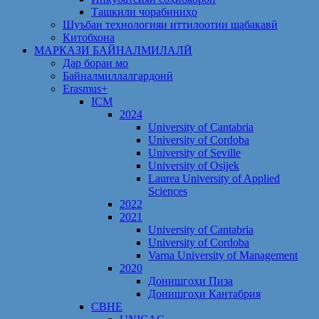
Ташкили чорабиниҳо
Шуъбаи технологияи иттилоотии шабакавӣ
Китобхона
МАРКАЗИ БАЙНАЛМИЛАЛӢ
Дар бораи мо
Байналмиллалгардонӣ
Erasmus+
ICM
2024
University of Cantabria
University of Cordoba
University of Seville
University of Osijek
Laurea University of Applied
Sciences
2022
2021
University of Cantabria
University of Cordoba
Varna University of Management
2020
Донишгоҳи Пиза
Донишгоҳи Кантабрия
CBHE