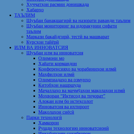
Ҳуҷҷатҳои расмии донишкада
Хабарҳо
ТАЪЛИМ
Шуъбаи банақшагирӣ ва назорати раванди таълим
Шуъбаи мониторинг ва идоракунии сифати
таълим
Маркази бақайдгирӣ, тестӣ ва машварат
Курсҳои тайёрӣ
ИЛМ ВА ИННОВАТСИЯ
Шуъбаи илм ва инноватсия
Олимони мо
Ҳайати кормандон
Конференсияҳо ва чорабиниҳои илмӣ
Маҳфилҳои илмӣ
Олимпиадаҳо ва озмунҳо
Китобҳои нашршуда
Маҷаллаҳо ва маҷмӯаҳои мақолаҳои илмӣ
Моҳвораи “Иқтисод ва тиҷорат”
Алоқаи илм бо истеҳсолот
Инноватсия ва ихтироот
Мақолаҳои сиёсӣ
Парки технологӣ
Ҳамкорон
Рушди технологию инноватсионӣ
Инкубатсияи соҳибкорон