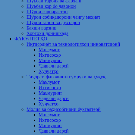
Шуъбаи тарбия ва фарҳанг
Шӯъбаи кор бо ҷавонон
Шўрои сарпарастон
Шўрои собиқадорони ҷангу меҳнат
Шӯрои занон ва духтарон
Бахши варзиш
Хобгоҳи донишкада
ФАКУЛТЕТҲО
Иқтисодиёт ва технологияҳои инноватсионӣ
Маълумот
Ихтисосҳо
Маъмурият
Ҷадвали дарсӣ
Ҳуҷҷатҳо
Тиҷорат, фаъолияти гумрукӣ ва ҳуқуқ
Маълумот
Ихтисосҳо
Маъмурият
Ҷадвали дарсӣ
Ҳуҷҷатҳо
Молия ва баҳисобгирии бухгалтерӣ
Маълумот
Ихтисосҳо
Маъмурият
Ҷадвали дарсӣ