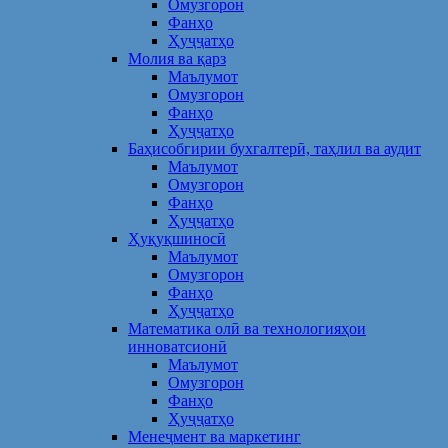
Омузгорон
Фанҳо
Ҳуҷҷатҳо
Молия ва қарз
Маълумот
Омузгорон
Фанҳо
Ҳуҷҷатҳо
Баҳисобгирии бухгалтерӣ, таҳлил ва аудит
Маълумот
Омузгорон
Фанҳо
Ҳуҷҷатҳо
Ҳуқуқшиносӣ
Маълумот
Омузгорон
Фанҳо
Ҳуҷҷатҳо
Математика олӣ ва технологияҳои
инноватсионӣ
Маълумот
Омузгорон
Фанҳо
Ҳуҷҷатҳо
Менеҷмент ва маркетинг