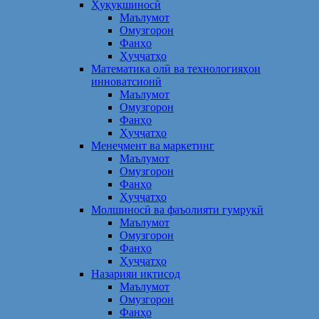
Ҳуқуқшиносӣ
Маълумот
Омузгорон
Фанҳо
Ҳуҷҷатҳо
Математика олӣ ва технологияҳои
инноватсионӣ
Маълумот
Омузгорон
Фанҳо
Ҳуҷҷатҳо
Менеҷмент ва маркетинг
Маълумот
Омузгорон
Фанҳо
Ҳуҷҷатҳо
Молшиносӣ ва фаъолияти гумрукӣ
Маълумот
Омузгорон
Фанҳо
Ҳуҷҷатҳо
Назарияи иқтисод
Маълумот
Омузгорон
Фанҳо