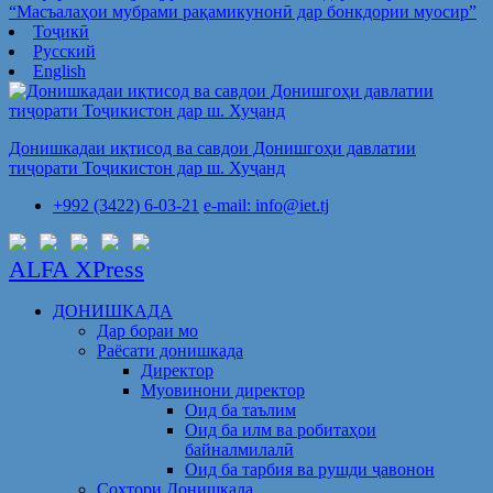
“Масъалаҳои мубрами рақамикунонӣ дар бонкдории муосир”
Тоҷикӣ
Русский
English
Донишкадаи иқтисод ва савдои Донишгоҳи давлатии
тиҷорати Тоҷикистон дар ш. Хуҷанд
+992 (3422) 6-03-21
e-mail: info@iet.tj
ALFA XPress
ДОНИШКАДА
Дар бораи мо
Раёсати донишкада
Директор
Муовинони директор
Оид ба таълим
Оид ба илм ва робитаҳои
байналмилалӣ
Оид ба тарбия ва рушди ҷавонон
Сохтори Донишкада