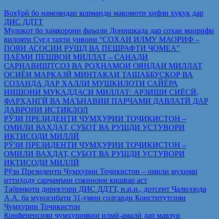
Вохўрӣ бо намояндаи корманди мақомоти ҳифзи ҳуқуқ дар
ДИС ДДТТ
Мулоқот бо ҳамкорони фаъоли Донишкада дар соҳаи маорифи
вилояти Суғд таҳти унвони “СОҲАИ ИЛМУ МАОРИФ –
ПОЯИ АСОСИИ РУШД ВА ПЕШРАФТИ ҶОМЕА”
ПАЁМИ ПЕШВОИ МИЛЛАТ – САНАДИ
САРНАВИШТСОЗ ВА РОҲНАМОИ ОЯНДАИ МИЛЛАТ
ОСИЁИ МАРКАЗӢ МИНТАҚАИ ТАШАББУСКОР ВА
СОЗАНДА ДАР ҲАЛЛИ МУШКИЛОТИ САЙЁРА
НИШОНИ МУҚАДДАСИ МИЛЛАТ: АРЗИШИ СИЁСӢ,
ФАРҲАНГӢ ВА МАЪНАВИИ ПАРЧАМИ ДАВЛАТӢ ДАР
ДАВРОНИ ИСТИҚЛОЛ
РӮЗИ ПРЕЗИДЕНТИ ҶУМҲУРИИ ТОҶИКИСТОН –
ОМИЛИ ВАҲДАТ, СУБОТ ВА РУШДИ УСТУВОРИ
ИҚТИСОДИ МИЛЛӢ
РӮЗИ ПРЕЗИДЕНТИ ҶУМҲУРИИ ТОҶИКИСТОН –
ОМИЛИ ВАҲДАТ, СУБОТ ВА РУШДИ УСТУВОРИ
ИҚТИСОДИ МИЛЛӢ
Рўзи Президенти Ҷумҳурии Тоҷикистон – омили муҳими
иттиҳоду сарҷамъии сокинони кишвар аст
Табрикоти директори ДИС ДДТТ, н.и.и., дотсент Ҷалилзода
А.А. ба муносибати 31-умин солгарди Конститутсияи
Ҷумҳурии Тоҷикистон
Конференсияи ҷумҳуриявии илмӣ-амалӣ дар мавзуи