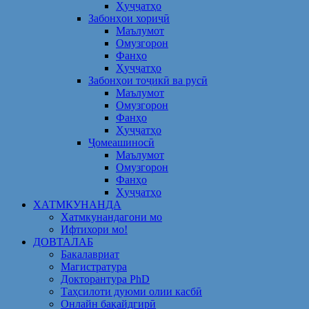
Ҳуҷҷатҳо
Забонҳои хориҷӣ
Маълумот
Омузгорон
Фанҳо
Ҳуҷҷатҳо
Забонҳои тоҷикӣ ва русӣ
Маълумот
Омузгорон
Фанҳо
Ҳуҷҷатҳо
Ҷомеашиносӣ
Маълумот
Омузгорон
Фанҳо
Ҳуҷҷатҳо
ХАТМКУНАНДА
Хатмкунандагони мо
Ифтихори мо!
ДОВТАЛАБ
Бакалавриат
Магистратура
Докторантура PhD
Таҳсилоти дуюми олии касбӣ
Онлайн бақайдгирӣ