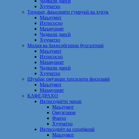
Ҷадвали дарсӣ
Ҳуҷҷатҳо
Тиҷорат, фаъолияти гумрукӣ ва ҳуқуқ
Маълумот
Ихтисосҳо
Маъмурият
Ҷадвали дарсӣ
Ҳуҷҷатҳо
Молия ва баҳисобгирии бухгалтерӣ
Маълумот
Ихтисосҳо
Маъмурият
Ҷадвали дарсӣ
Ҳуҷҷатҳо
Шуъбаи омӯзиши таҳсилоти фосилавӣ
Маълумот
Маъмурият
КАФЕДРАҲО
Иқтисодиёти ҷаҳон
Маълумот
Омузгорон
Фанҳо
Ҳуҷҷатҳо
Иқтисодиёт ва соҳибкорӣ
Маълумот