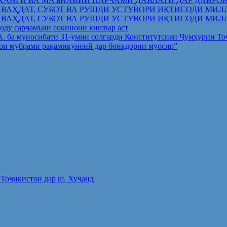
ҲАНГӢ ВА МАЪНАВИИ ПАРЧАМИ ДАВЛАТӢ ДАР ДАВРО
 ВАҲДАТ, СУБОТ ВА РУШДИ УСТУВОРИ ИҚТИСОДИ МИЛ
 ВАҲДАТ, СУБОТ ВА РУШДИ УСТУВОРИ ИҚТИСОДИ МИЛ
оду сарҷамъии сокинони кишвар аст
.А. ба муносибати 31-умин солгарди Конститутсияи Ҷумҳурии Т
ои мубрами рақамикунонӣ дар бонкдории муосир”
Тоҷикистон дар ш. Хуҷанд