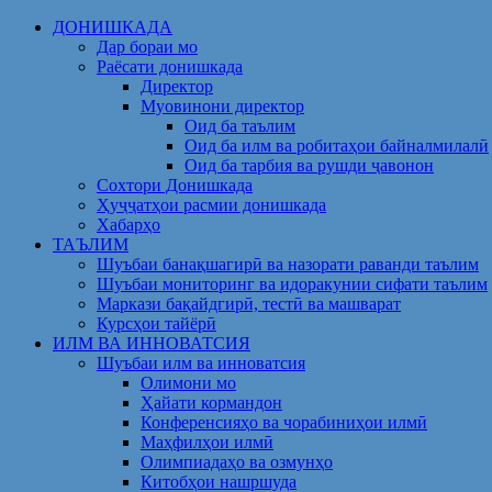
Skip
ДОНИШКАДА
to
Дар бораи мо
content
Раёсати донишкада
Директор
Муовинони директор
Оид ба таълим
Оид ба илм ва робитаҳои байналмилалӣ
Оид ба тарбия ва рушди ҷавонон
Сохтори Донишкада
Ҳуҷҷатҳои расмии донишкада
Хабарҳо
ТАЪЛИМ
Шуъбаи банақшагирӣ ва назорати раванди таълим
Шуъбаи мониторинг ва идоракунии сифати таълим
Маркази бақайдгирӣ, тестӣ ва машварат
Курсҳои тайёрӣ
ИЛМ ВА ИННОВАТСИЯ
Шуъбаи илм ва инноватсия
Олимони мо
Ҳайати кормандон
Конференсияҳо ва чорабиниҳои илмӣ
Маҳфилҳои илмӣ
Олимпиадаҳо ва озмунҳо
Китобҳои нашршуда