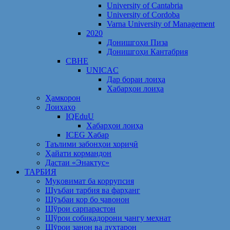
University of Cantabria
University of Cordoba
Varna University of Management
2020
Донишгоҳи Пиза
Донишгоҳи Кантабрия
CBHE
UNICAC
Дар бораи лоиҳа
Хабарҳои лоиҳа
Ҳамкорон
Лоихаҳо
IQEduU
Хабарҳои лоиҳа
ICEG Хабар
Таълими забонҳои хориҷӣ
Ҳайати кормандон
Дастаи «Энактус»
ТАРБИЯ
Муқовимат ба коррупсия
Шуъбаи тарбия ва фарҳанг
Шӯъбаи кор бо ҷавонон
Шўрои сарпарастон
Шўрои собиқадорони ҷангу меҳнат
Шӯрои занон ва духтарон