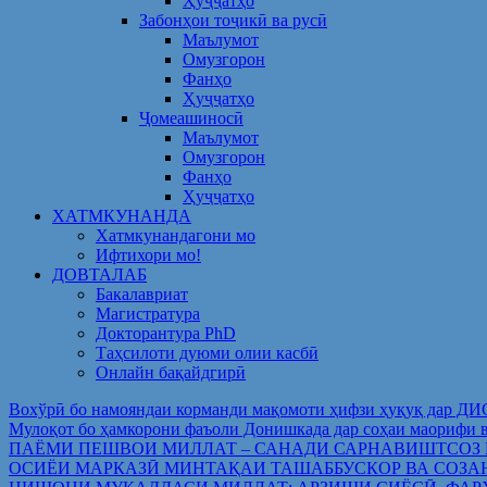
Ҳуҷҷатҳо
Забонҳои тоҷикӣ ва русӣ
Маълумот
Омузгорон
Фанҳо
Ҳуҷҷатҳо
Ҷомеашиносӣ
Маълумот
Омузгорон
Фанҳо
Ҳуҷҷатҳо
ХАТМКУНАНДА
Хатмкунандагони мо
Ифтихори мо!
ДОВТАЛАБ
Бакалавриат
Магистратура
Докторантура PhD
Таҳсилоти дуюми олии касбӣ
Онлайн бақайдгирӣ
Вохўрӣ бо намояндаи корманди мақомоти ҳифзи ҳуқуқ дар Д
Мулоқот бо ҳамкорони фаъоли Донишкада дар соҳаи ма
ПАЁМИ ПЕШВОИ МИЛЛАТ – САНАДИ САРНАВИШТСОЗ
ОСИЁИ МАРКАЗӢ МИНТАҚАИ ТАШАББУСКОР ВА СОЗА