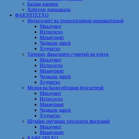
Бахши варзиш
Хобгоҳи донишкада
ФАКУЛТЕТҲО
Иқтисодиёт ва технологияҳои инноватсионӣ
Маълумот
Ихтисосҳо
Маъмурият
Ҷадвали дарсӣ
Ҳуҷҷатҳо
Тиҷорат, фаъолияти гумрукӣ ва ҳуқуқ
Маълумот
Ихтисосҳо
Маъмурият
Ҷадвали дарсӣ
Ҳуҷҷатҳо
Молия ва баҳисобгирии бухгалтерӣ
Маълумот
Ихтисосҳо
Маъмурият
Ҷадвали дарсӣ
Ҳуҷҷатҳо
Шуъбаи омӯзиши таҳсилоти фосилавӣ
Маълумот
Маъмурият
КАФЕДРАҲО