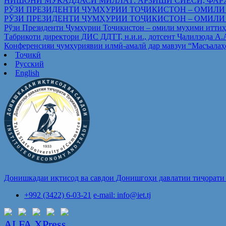
НИШОНИ МУҚАДДАСИ МИЛЛАТ: АРЗИШИ СИЁСӢ, ФАР
РӮЗИ ПРЕЗИДЕНТИ ҶУМҲУРИИ ТОҶИКИСТОН – ОМИЛИ
РӮЗИ ПРЕЗИДЕНТИ ҶУМҲУРИИ ТОҶИКИСТОН – ОМИЛИ
Рўзи Президенти Ҷумҳурии Тоҷикистон – омили муҳими иттиҳ
Табрикоти директори ДИС ДДТТ, н.и.и., дотсент Ҷалилзода А
Конференсияи ҷумҳуриявии илмӣ-амалӣ дар мавзуи “Масъалаҳ
Тоҷикӣ
Русский
English
Донишкадаи иқтисод ва савдои Донишгоҳи давлатии тиҷорати 
+992 (3422) 6-03-21
e-mail: info@iet.tj
ALFA XPress