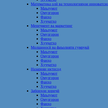
Математика олӣ ва технологияҳои инноватси
Маълумот
Омузгорон
Фанҳо
Ҳуҷҷатҳо
Менеҷмент ва маркетинг
Маълумот
Омузгорон
Фанҳо
Ҳуҷҷатҳо
Молшиносӣ ва фаъолияти гумрукӣ
Маълумот
Омузгорон
Фанҳо
Ҳуҷҷатҳо
Назарияи иқтисод
Маълумот
Омузгорон
Фанҳо
Ҳуҷҷатҳо
Забонҳои хориҷӣ
Маълумот
Омузгорон
Фанҳо