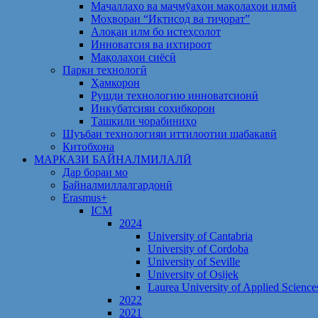
Маҷаллаҳо ва маҷмӯаҳои мақолаҳои илмӣ
Моҳвораи “Иқтисод ва тиҷорат”
Алоқаи илм бо истеҳсолот
Инноватсия ва ихтироот
Мақолаҳои сиёсӣ
Парки технологӣ
Ҳамкорон
Рушди технологию инноватсионӣ
Инкубатсияи соҳибкорон
Ташкили чорабиниҳо
Шуъбаи технологияи иттилоотии шабакавӣ
Китобхона
МАРКАЗИ БАЙНАЛМИЛАЛӢ
Дар бораи мо
Байналмиллалгардонӣ
Erasmus+
ICM
2024
University of Cantabria
University of Cordoba
University of Seville
University of Osijek
Laurea University of Applied Science
2022
2021