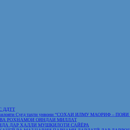
ИС ДДТТ
орифи вилояти Суғд таҳти унвони “СОҲАИ ИЛМУ МАОРИФ –
 ВА РОҲНАМОИ ОЯНДАИ МИЛЛАТ
НДА ДАР ҲАЛЛИ МУШКИЛОТИ САЙЁРА