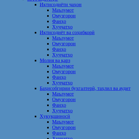
Иқтисодиёти ҷаҳон
Маълумот
Омузгорон
Фанҳо
Ҳуҷҷатҳо
Иқтисодиёт ва соҳибкорӣ
Маълумот
Омузгорон
Фанҳо
Ҳуҷҷатҳо
Молия ва қарз
Маълумот
Омузгорон
Фанҳо
Ҳуҷҷатҳо
Баҳисобгирии бухгалтерӣ, таҳлил ва аудит
Маълумот
Омузгорон
Фанҳо
Ҳуҷҷатҳо
Ҳуқуқшиносӣ
Маълумот
Омузгорон
Фанҳо
Ҳуҷҷатҳо