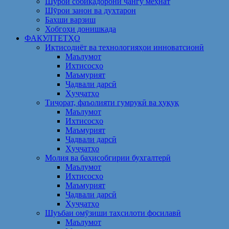
Шўрои собиқадорони ҷангу меҳнат
Шӯрои занон ва духтарон
Бахши варзиш
Хобгоҳи донишкада
ФАКУЛТЕТҲО
Иқтисодиёт ва технологияҳои инноватсионӣ
Маълумот
Ихтисосҳо
Маъмурият
Ҷадвали дарсӣ
Ҳуҷҷатҳо
Тиҷорат, фаъолияти гумрукӣ ва ҳуқуқ
Маълумот
Ихтисосҳо
Маъмурият
Ҷадвали дарсӣ
Ҳуҷҷатҳо
Молия ва баҳисобгирии бухгалтерӣ
Маълумот
Ихтисосҳо
Маъмурият
Ҷадвали дарсӣ
Ҳуҷҷатҳо
Шуъбаи омӯзиши таҳсилоти фосилавӣ
Маълумот