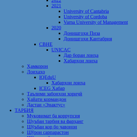
2022
2021
University of Cantabria
University of Cordoba
Varna University of Management
2020
Донишгоҳи Пиза
Донишгоҳи Кантабрия
CBHE
UNICAC
Дар бораи лоиҳа
Хабарҳои лоиҳа
Ҳамкорон
Лоихаҳо
IQEduU
Хабарҳои лоиҳа
ICEG Хабар
Таълими забонҳои хориҷӣ
Ҳайати кормандон
Дастаи «Энактус»
ТАРБИЯ
Муқовимат ба коррупсия
Шуъбаи тарбия ва фарҳанг
Шӯъбаи кор бо ҷавонон
Шўрои сарпарастон