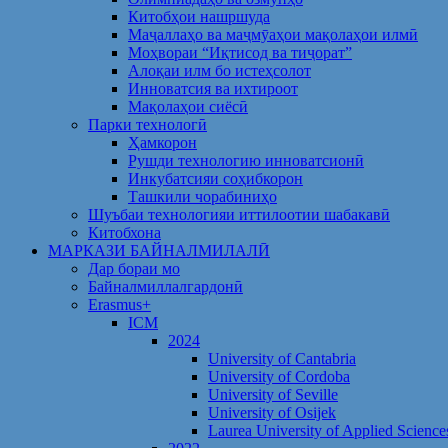
Китобҳои нашршуда
Маҷаллаҳо ва маҷмӯаҳои мақолаҳои илмӣ
Моҳвораи “Иқтисод ва тиҷорат”
Алоқаи илм бо истеҳсолот
Инноватсия ва ихтироот
Мақолаҳои сиёсӣ
Парки технологӣ
Ҳамкорон
Рушди технологию инноватсионӣ
Инкубатсияи соҳибкорон
Ташкили чорабиниҳо
Шуъбаи технологияи иттилоотии шабакавӣ
Китобхона
МАРКАЗИ БАЙНАЛМИЛАЛӢ
Дар бораи мо
Байналмиллалгардонӣ
Erasmus+
ICM
2024
University of Cantabria
University of Cordoba
University of Seville
University of Osijek
Laurea University of Applied Science