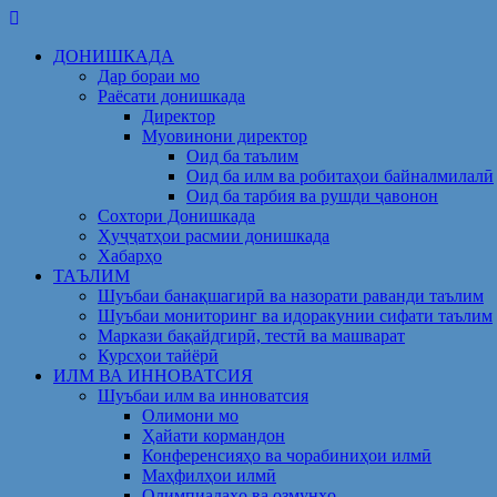
Skip
to
ДОНИШКАДА
content
Дар бораи мо
Раёсати донишкада
Директор
Муовинони директор
Оид ба таълим
Оид ба илм ва робитаҳои байналмилалӣ
Оид ба тарбия ва рушди ҷавонон
Сохтори Донишкада
Ҳуҷҷатҳои расмии донишкада
Хабарҳо
ТАЪЛИМ
Шуъбаи банақшагирӣ ва назорати раванди таълим
Шуъбаи мониторинг ва идоракунии сифати таълим
Маркази бақайдгирӣ, тестӣ ва машварат
Курсҳои тайёрӣ
ИЛМ ВА ИННОВАТСИЯ
Шуъбаи илм ва инноватсия
Олимони мо
Ҳайати кормандон
Конференсияҳо ва чорабиниҳои илмӣ
Маҳфилҳои илмӣ
Олимпиадаҳо ва озмунҳо