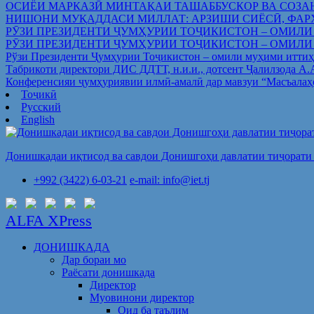
ОСИЁИ МАРКАЗӢ МИНТАҚАИ ТАШАББУСКОР ВА СОЗА
НИШОНИ МУҚАДДАСИ МИЛЛАТ: АРЗИШИ СИЁСӢ, ФАР
РӮЗИ ПРЕЗИДЕНТИ ҶУМҲУРИИ ТОҶИКИСТОН – ОМИЛИ
РӮЗИ ПРЕЗИДЕНТИ ҶУМҲУРИИ ТОҶИКИСТОН – ОМИЛИ
Рўзи Президенти Ҷумҳурии Тоҷикистон – омили муҳими иттиҳ
Табрикоти директори ДИС ДДТТ, н.и.и., дотсент Ҷалилзода А
Конференсияи ҷумҳуриявии илмӣ-амалӣ дар мавзуи “Масъалаҳ
Тоҷикӣ
Русский
English
Донишкадаи иқтисод ва савдои Донишгоҳи давлатии тиҷорати 
+992 (3422) 6-03-21
e-mail: info@iet.tj
ALFA XPress
ДОНИШКАДА
Дар бораи мо
Раёсати донишкада
Директор
Муовинони директор
Оид ба таълим