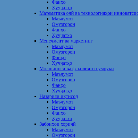
Фанҳо
Ҳуҷҷатҳо
Математика олӣ ва технологияҳои инноватси
Маълумот
Омузгорон
Фанҳо
Ҳуҷҷатҳо
Менеҷмент ва маркетинг
Маълумот
Омузгорон
Фанҳо
Ҳуҷҷатҳо
Молшиносӣ ва фаъолияти гумрукӣ
Маълумот
Омузгорон
Фанҳо
Ҳуҷҷатҳо
Назарияи иқтисод
Маълумот
Омузгорон
Фанҳо
Ҳуҷҷатҳо
Забонҳои хориҷӣ
Маълумот
Омузгорон