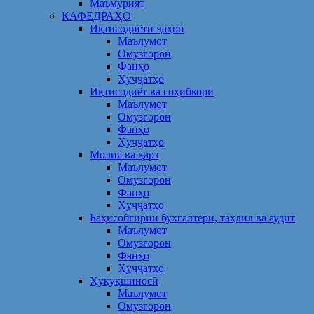
Маъмурият
КАФЕДРАҲО
Иқтисодиёти ҷаҳон
Маълумот
Омузгорон
Фанҳо
Ҳуҷҷатҳо
Иқтисодиёт ва соҳибкорӣ
Маълумот
Омузгорон
Фанҳо
Ҳуҷҷатҳо
Молия ва қарз
Маълумот
Омузгорон
Фанҳо
Ҳуҷҷатҳо
Баҳисобгирии бухгалтерӣ, таҳлил ва аудит
Маълумот
Омузгорон
Фанҳо
Ҳуҷҷатҳо
Ҳуқуқшиносӣ
Маълумот
Омузгорон