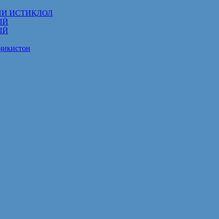
НИ ИСТИҚЛОЛ
ЛӢ
ЛӢ
оҷикистон