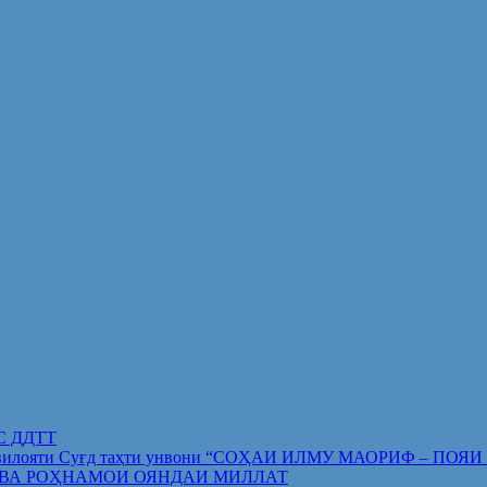
ИС ДДТТ
орифи вилояти Суғд таҳти унвони “СОҲАИ ИЛМУ МАОРИФ –
 ВА РОҲНАМОИ ОЯНДАИ МИЛЛАТ