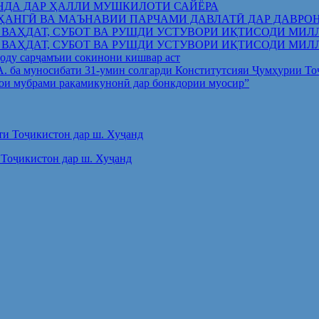
НДА ДАР ҲАЛЛИ МУШКИЛОТИ САЙЁРА
ҲАНГӢ ВА МАЪНАВИИ ПАРЧАМИ ДАВЛАТӢ ДАР ДАВРО
 ВАҲДАТ, СУБОТ ВА РУШДИ УСТУВОРИ ИҚТИСОДИ МИЛ
 ВАҲДАТ, СУБОТ ВА РУШДИ УСТУВОРИ ИҚТИСОДИ МИЛ
оду сарҷамъии сокинони кишвар аст
.А. ба муносибати 31-умин солгарди Конститутсияи Ҷумҳурии Т
ои мубрами рақамикунонӣ дар бонкдории муосир”
Тоҷикистон дар ш. Хуҷанд