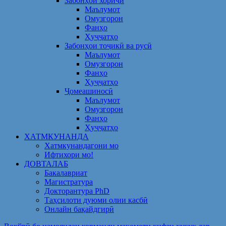
Забонҳои хориҷӣ
Маълумот
Омузгорон
Фанҳо
Ҳуҷҷатҳо
Забонҳои тоҷикӣ ва русӣ
Маълумот
Омузгорон
Фанҳо
Ҳуҷҷатҳо
Ҷомеашиносӣ
Маълумот
Омузгорон
Фанҳо
Ҳуҷҷатҳо
ХАТМКУНАНДА
Хатмкунандагони мо
Ифтихори мо!
ДОВТАЛАБ
Бакалавриат
Магистратура
Докторантура PhD
Таҳсилоти дуюми олии касбӣ
Онлайн бақайдгирӣ