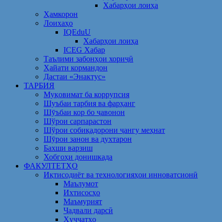
Хабарҳои лоиҳа
Ҳамкорон
Лоихаҳо
IQEduU
Хабарҳои лоиҳа
ICEG Хабар
Таълими забонҳои хориҷӣ
Ҳайати кормандон
Дастаи «Энактус»
ТАРБИЯ
Муқовимат ба коррупсия
Шуъбаи тарбия ва фарҳанг
Шӯъбаи кор бо ҷавонон
Шўрои сарпарастон
Шўрои собиқадорони ҷангу меҳнат
Шӯрои занон ва духтарон
Бахши варзиш
Хобгоҳи донишкада
ФАКУЛТЕТҲО
Иқтисодиёт ва технологияҳои инноватсионӣ
Маълумот
Ихтисосҳо
Маъмурият
Ҷадвали дарсӣ
Ҳуҷҷатҳо