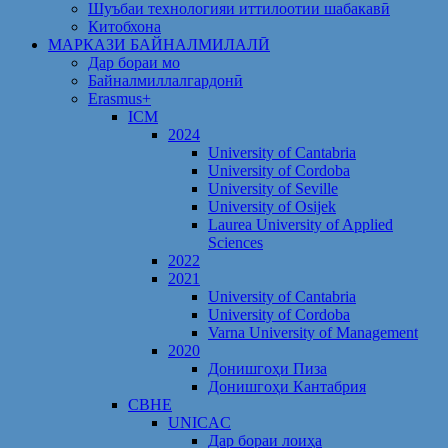
Шуъбаи технологияи иттилоотии шабакавӣ
Китобхона
МАРКАЗИ БАЙНАЛМИЛАЛӢ
Дар бораи мо
Байналмиллалгардонӣ
Erasmus+
ICM
2024
University of Cantabria
University of Cordoba
University of Seville
University of Osijek
Laurea University of Applied
Sciences
2022
2021
University of Cantabria
University of Cordoba
Varna University of Management
2020
Донишгоҳи Пиза
Донишгоҳи Кантабрия
CBHE
UNICAC
Дар бораи лоиҳа