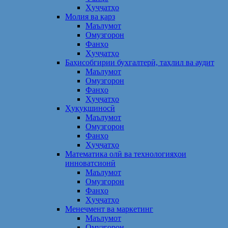
Ҳуҷҷатҳо
Молия ва қарз
Маълумот
Омузгорон
Фанҳо
Ҳуҷҷатҳо
Баҳисобгирии бухгалтерӣ, таҳлил ва аудит
Маълумот
Омузгорон
Фанҳо
Ҳуҷҷатҳо
Ҳуқуқшиносӣ
Маълумот
Омузгорон
Фанҳо
Ҳуҷҷатҳо
Математика олӣ ва технологияҳои
инноватсионӣ
Маълумот
Омузгорон
Фанҳо
Ҳуҷҷатҳо
Менеҷмент ва маркетинг
Маълумот
Омузгорон