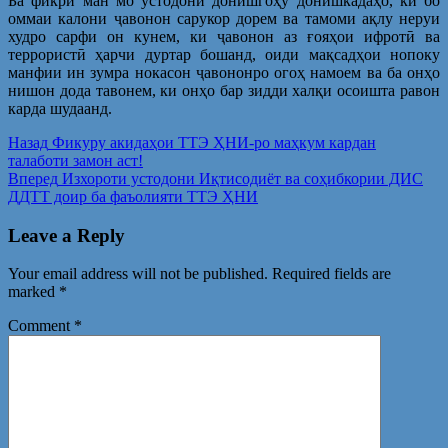
Ба фикри ман мо устодони донишгоҳу донишкадаҳо, ки бо
оммаи калони ҷавонон сарукор дорем ва тамоми ақлу неруи
худро сарфи он кунем, ки ҷавонон аз ғояҳои ифротӣ ва
террористӣ ҳарчи дуртар бошанд, оиди мақсадҳои нопоку
манфии ин зумра нокасон ҷавононро огоҳ намоем ва ба онҳо
нишон дода тавонем, ки онҳо бар зидди халқи осоишта равон
карда шудаанд.
Post
Предыдущая
Назад
Фикуру акидаҳои ТТЭ ҲНИ-ро маҳкум кардан
запись:
талаботи замон аст!
navigation
Следующая
Вперед
Изхороти устодони Иқтисодиёт ва соҳибкории ДИС
запись:
ДДТТ доир ба фаъолияти ТТЭ ҲНИ
Leave a Reply
Your email address will not be published.
Required fields are
marked
*
Comment
*