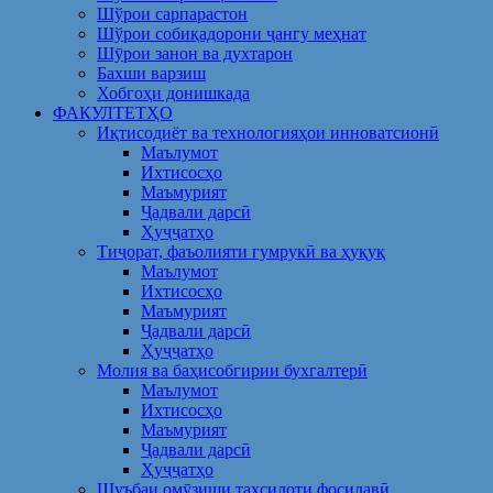
Шўрои сарпарастон
Шўрои собиқадорони ҷангу меҳнат
Шӯрои занон ва духтарон
Бахши варзиш
Хобгоҳи донишкада
ФАКУЛТЕТҲО
Иқтисодиёт ва технологияҳои инноватсионӣ
Маълумот
Ихтисосҳо
Маъмурият
Ҷадвали дарсӣ
Ҳуҷҷатҳо
Тиҷорат, фаъолияти гумрукӣ ва ҳуқуқ
Маълумот
Ихтисосҳо
Маъмурият
Ҷадвали дарсӣ
Ҳуҷҷатҳо
Молия ва баҳисобгирии бухгалтерӣ
Маълумот
Ихтисосҳо
Маъмурият
Ҷадвали дарсӣ
Ҳуҷҷатҳо
Шуъбаи омӯзиши таҳсилоти фосилавӣ