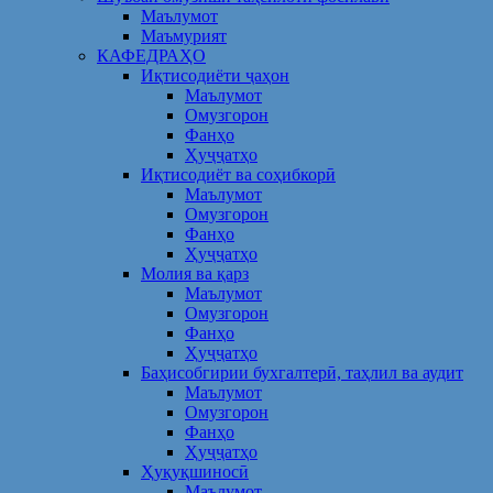
Маълумот
Маъмурият
КАФЕДРАҲО
Иқтисодиёти ҷаҳон
Маълумот
Омузгорон
Фанҳо
Ҳуҷҷатҳо
Иқтисодиёт ва соҳибкорӣ
Маълумот
Омузгорон
Фанҳо
Ҳуҷҷатҳо
Молия ва қарз
Маълумот
Омузгорон
Фанҳо
Ҳуҷҷатҳо
Баҳисобгирии бухгалтерӣ, таҳлил ва аудит
Маълумот
Омузгорон
Фанҳо
Ҳуҷҷатҳо
Ҳуқуқшиносӣ
Маълумот