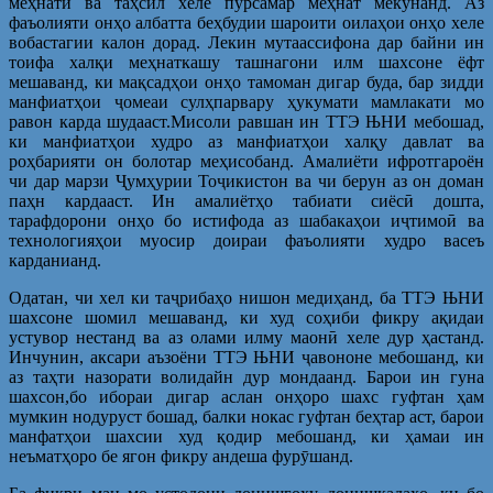
меҳнатӣ ва таҳсил хеле пурсамар меҳнат мекунанд. Аз
фаъолияти онҳо албатта беҳбудии шароити оилаҳои онҳо хеле
вобастагии калон дорад. Лекин мутаассифона дар байни ин
тоифа халқи меҳнаткашу ташнагони илм шахсоне ёфт
мешаванд, ки мақсадҳои онҳо тамоман дигар буда, бар зидди
манфиатҳои ҷомеаи сулҳпарвару ҳукумати мамлакати мо
равон карда шудааст.Мисоли равшан ин ТТЭ ЊНИ мебошад,
ки манфиатҳои худро аз манфиатҳои халқу давлат ва
роҳбарияти он болотар меҳисобанд. Амалиёти ифротгароён
чи дар марзи Ҷумҳурии Тоҷикистон ва чи берун аз он доман
паҳн кардааст. Ин амалиётҳо табиати сиёсӣ дошта,
тарафдорони онҳо бо истифода аз шабакаҳои иҷтимоӣ ва
технологияҳои муосир доираи фаъолияти худро васеъ
карданианд.
Одатан, чи хел ки таҷрибаҳо нишон медиҳанд, ба ТТЭ ЊНИ
шахсоне шомил мешаванд, ки худ соҳиби фикру ақидаи
устувор нестанд ва аз олами илму маонӣ хеле дур ҳастанд.
Инчунин, аксари аъзоёни ТТЭ ЊНИ ҷавононе мебошанд, ки
аз таҳти назорати волидайн дур мондаанд. Барои ин гуна
шахсон,бо ибораи дигар аслан онҳоро шахс гуфтан ҳам
мумкин нодуруст бошад, балки нокас гуфтан беҳтар аст, барои
манфатҳои шахсии худ қодир мебошанд, ки ҳамаи ин
неъматҳоро бе ягон фикру андеша фурӯшанд.