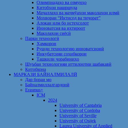
Олимпиадаҳо ва озмунҳо
Китобҳои нашршуда
Маҷаллаҳо ва маҷмӯаҳои мақолаҳои илмӣ
Моҳвораи “Иқтисод ва тиҷорат”
Алоқаи илм бо истеҳсолот
Инноватсия ва ихтироот
Мақолаҳои сиёсӣ
Парки технологӣ
Ҳамкорон
Рушди технологию инноватсионӣ
Инкубатсияи соҳибкорон
Ташкили чорабиниҳо
Шуъбаи технологияи иттилоотии шабакавӣ
Китобхона
МАРКАЗИ БАЙНАЛМИЛАЛӢ
Дар бораи мо
Байналмиллалгардонӣ
Erasmus+
ICM
2024
University of Cantabria
University of Cordoba
University of Seville
University of Osijek
Laurea University of Applied