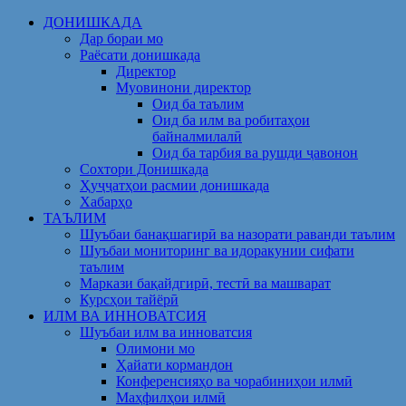
Skip
ДОНИШКАДА
to
Дар бораи мо
content
Раёсати донишкада
Директор
Муовинони директор
Оид ба таълим
Оид ба илм ва робитаҳои
байналмилалӣ
Оид ба тарбия ва рушди ҷавонон
Сохтори Донишкада
Ҳуҷҷатҳои расмии донишкада
Хабарҳо
ТАЪЛИМ
Шуъбаи банақшагирӣ ва назорати раванди таълим
Шуъбаи мониторинг ва идоракунии сифати
таълим
Маркази бақайдгирӣ, тестӣ ва машварат
Курсҳои тайёрӣ
ИЛМ ВА ИННОВАТСИЯ
Шуъбаи илм ва инноватсия
Олимони мо
Ҳайати кормандон
Конференсияҳо ва чорабиниҳои илмӣ
Маҳфилҳои илмӣ