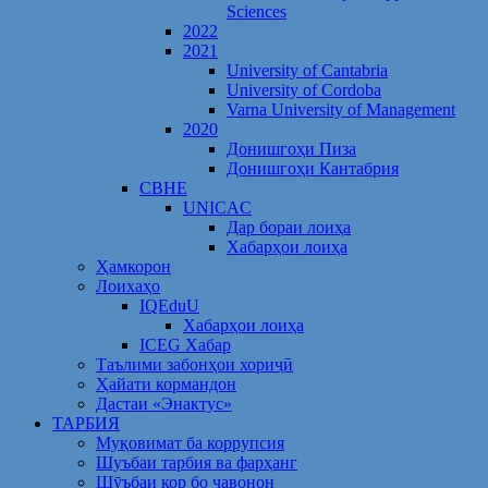
Sciences
2022
2021
University of Cantabria
University of Cordoba
Varna University of Management
2020
Донишгоҳи Пиза
Донишгоҳи Кантабрия
CBHE
UNICAC
Дар бораи лоиҳа
Хабарҳои лоиҳа
Ҳамкорон
Лоихаҳо
IQEduU
Хабарҳои лоиҳа
ICEG Хабар
Таълими забонҳои хориҷӣ
Ҳайати кормандон
Дастаи «Энактус»
ТАРБИЯ
Муқовимат ба коррупсия
Шуъбаи тарбия ва фарҳанг
Шӯъбаи кор бо ҷавонон