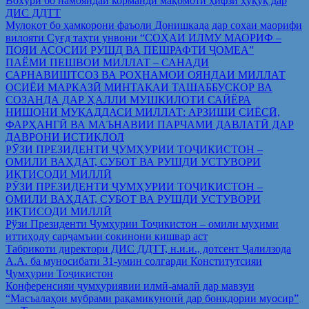
Вохўрӣ бо намояндаи корманди мақомоти ҳифзи ҳуқуқ дар
ДИС ДДТТ
Мулоқот бо ҳамкорони фаъоли Донишкада дар соҳаи маорифи
вилояти Суғд таҳти унвони “СОҲАИ ИЛМУ МАОРИФ –
ПОЯИ АСОСИИ РУШД ВА ПЕШРАФТИ ҶОМЕА”
ПАЁМИ ПЕШВОИ МИЛЛАТ – САНАДИ
САРНАВИШТСОЗ ВА РОҲНАМОИ ОЯНДАИ МИЛЛАТ
ОСИЁИ МАРКАЗӢ МИНТАҚАИ ТАШАББУСКОР ВА
СОЗАНДА ДАР ҲАЛЛИ МУШКИЛОТИ САЙЁРА
НИШОНИ МУҚАДДАСИ МИЛЛАТ: АРЗИШИ СИЁСӢ,
ФАРҲАНГӢ ВА МАЪНАВИИ ПАРЧАМИ ДАВЛАТӢ ДАР
ДАВРОНИ ИСТИҚЛОЛ
РӮЗИ ПРЕЗИДЕНТИ ҶУМҲУРИИ ТОҶИКИСТОН –
ОМИЛИ ВАҲДАТ, СУБОТ ВА РУШДИ УСТУВОРИ
ИҚТИСОДИ МИЛЛӢ
РӮЗИ ПРЕЗИДЕНТИ ҶУМҲУРИИ ТОҶИКИСТОН –
ОМИЛИ ВАҲДАТ, СУБОТ ВА РУШДИ УСТУВОРИ
ИҚТИСОДИ МИЛЛӢ
Рўзи Президенти Ҷумҳурии Тоҷикистон – омили муҳими
иттиҳоду сарҷамъии сокинони кишвар аст
Табрикоти директори ДИС ДДТТ, н.и.и., дотсент Ҷалилзода
А.А. ба муносибати 31-умин солгарди Конститутсияи
Ҷумҳурии Тоҷикистон
Конференсияи ҷумҳуриявии илмӣ-амалӣ дар мавзуи
“Масъалаҳои мубрами рақамикунонӣ дар бонкдории муосир”