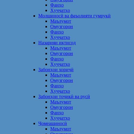
Фанҳо
Ҳуҷҷатҳо
Молшиносӣ ва фаъолияти гумрукӣ
Маълумот
Омузгорон
Фанҳо
Ҳуҷҷатҳо
Назарияи иқтисод
Маълумот
Омузгорон
Фанҳо
Ҳуҷҷатҳо
Забонҳои хориҷӣ
Маълумот
Омузгорон
Фанҳо
Ҳуҷҷатҳо
Забонҳои тоҷикӣ ва русӣ
Маълумот
Омузгорон
Фанҳо
Ҳуҷҷатҳо
Ҷомеашиносӣ
Маълумот