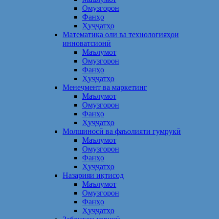
Омузгорон
Фанҳо
Ҳуҷҷатҳо
Математика олӣ ва технологияҳои
инноватсионӣ
Маълумот
Омузгорон
Фанҳо
Ҳуҷҷатҳо
Менеҷмент ва маркетинг
Маълумот
Омузгорон
Фанҳо
Ҳуҷҷатҳо
Молшиносӣ ва фаъолияти гумрукӣ
Маълумот
Омузгорон
Фанҳо
Ҳуҷҷатҳо
Назарияи иқтисод
Маълумот
Омузгорон
Фанҳо
Ҳуҷҷатҳо