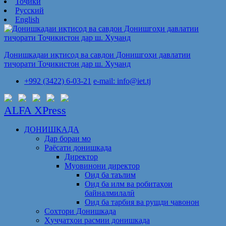
Тоҷикӣ
Русский
English
Донишкадаи иқтисод ва савдои Донишгоҳи давлатии
тиҷорати Тоҷикистон дар ш. Хуҷанд
+992 (3422) 6-03-21
e-mail: info@iet.tj
ALFA XPress
ДОНИШКАДА
Дар бораи мо
Раёсати донишкада
Директор
Муовинони директор
Оид ба таълим
Оид ба илм ва робитаҳои
байналмилалӣ
Оид ба тарбия ва рушди ҷавонон
Сохтори Донишкада
Ҳуҷҷатҳои расмии донишкада