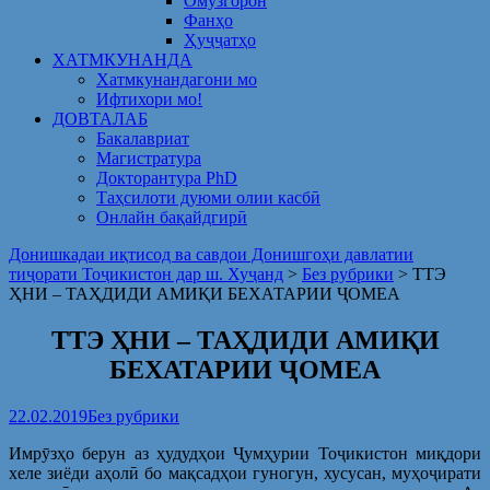
Омузгорон
Фанҳо
Ҳуҷҷатҳо
ХАТМКУНАНДА
Хатмкунандагони мо
Ифтихори мо!
ДОВТАЛАБ
Бакалавриат
Магистратура
Докторантура PhD
Таҳсилоти дуюми олии касбӣ
Онлайн бақайдгирӣ
Донишкадаи иқтисод ва савдои Донишгоҳи давлатии
тиҷорати Тоҷикистон дар ш. Хуҷанд
>
Без рубрики
>
ТТЭ
ҲНИ – ТАҲДИДИ АМИҚИ БЕХАТАРИИ ҶОМЕА
ТТЭ ҲНИ – ТАҲДИДИ АМИҚИ
БЕХАТАРИИ ҶОМЕА
22.02.2019
Без рубрики
Имрӯзҳо берун аз ҳудудҳои Ҷумҳурии Тоҷикистон миқдори
хеле зиёди аҳолӣ бо мақсадҳои гуногун, хусусан, муҳоҷирати