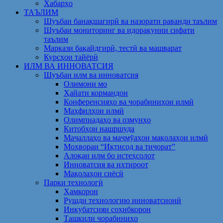
Хабарҳо
ТАЪЛИМ
Шуъбаи банақшагирӣ ва назорати раванди таълим
Шуъбаи мониторинг ва идоракунии сифати
таълим
Маркази бақайдгирӣ, тестӣ ва машварат
Курсҳои тайёрӣ
ИЛМ ВА ИННОВАТСИЯ
Шуъбаи илм ва инноватсия
Олимони мо
Ҳайати кормандон
Конференсияҳо ва чорабиниҳои илмӣ
Маҳфилҳои илмӣ
Олимпиадаҳо ва озмунҳо
Китобҳои нашршуда
Маҷаллаҳо ва маҷмӯаҳои мақолаҳои илмӣ
Моҳвораи “Иқтисод ва тиҷорат”
Алоқаи илм бо истеҳсолот
Инноватсия ва ихтироот
Мақолаҳои сиёсӣ
Парки технологӣ
Ҳамкорон
Рушди технологию инноватсионӣ
Инкубатсияи соҳибкорон
Ташкили чорабиниҳо