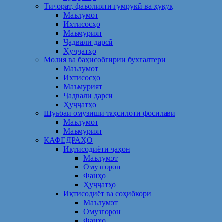
Тиҷорат, фаъолияти гумрукӣ ва ҳуқуқ
Маълумот
Ихтисосҳо
Маъмурият
Ҷадвали дарсӣ
Ҳуҷҷатҳо
Молия ва баҳисобгирии бухгалтерӣ
Маълумот
Ихтисосҳо
Маъмурият
Ҷадвали дарсӣ
Ҳуҷҷатҳо
Шуъбаи омӯзиши таҳсилоти фосилавӣ
Маълумот
Маъмурият
КАФЕДРАҲО
Иқтисодиёти ҷаҳон
Маълумот
Омузгорон
Фанҳо
Ҳуҷҷатҳо
Иқтисодиёт ва соҳибкорӣ
Маълумот
Омузгорон
Фанҳо