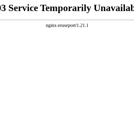
03 Service Temporarily Unavailab
nginx-reuseport/1.21.1