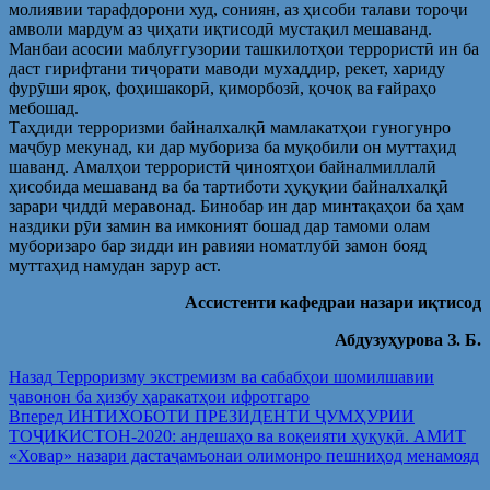
молиявии тарафдорони худ, сониян, аз ҳисоби талави тороҷи
амволи мардум аз ҷиҳати иқтисодӣ мустақил мешаванд.
Манбаи асосии маблуғгузории ташкилотҳои террористӣ ин ба
даст гирифтани тиҷорати маводи мухаддир, рекет, хариду
фурӯши яроқ, фоҳишакорӣ, қиморбозӣ, қочоқ ва ғайраҳо
мебошад.
Таҳдиди терроризми байналхалқӣ мамлакатҳои гуногунро
маҷбур мекунад, ки дар мубориза ба муқобили он муттаҳид
шаванд. Амалҳои террористӣ ҷиноятҳои байналмиллалӣ
ҳисобида мешаванд ва ба тартиботи ҳуқуқии байналхалқӣ
зарари ҷиддӣ меравонад. Бинобар ин дар минтақаҳои ба ҳам
наздики рӯи замин ва имконият бошад дар тамоми олам
муборизаро бар зидди ин равияи номатлубӣ замон бояд
муттаҳид намудан зарур аст.
Ассистенти кафедраи назари иқтисод
Абдузуҳурова З. Б.
Post
Предыдущая
Назад
Терроризму экстремизм ва сабабҳои шомилшавии
запись:
ҷавонон ба ҳизбу ҳаракатҳои ифротгаро
navigation
Следующая
Вперед
ИНТИХОБОТИ ПРЕЗИДЕНТИ ҶУМҲУРИИ
запись:
ТОҶИКИСТОН-2020: андешаҳо ва воқеияти ҳуқуқӣ. АМИТ
«Ховар» назари дастаҷамъонаи олимонро пешниҳод менамояд