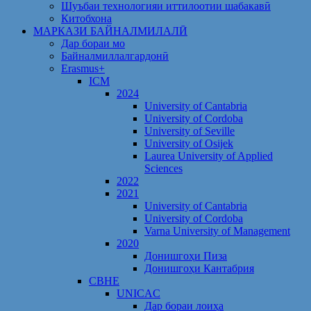
Шуъбаи технологияи иттилоотии шабакавӣ
Китобхона
МАРКАЗИ БАЙНАЛМИЛАЛӢ
Дар бораи мо
Байналмиллалгардонӣ
Erasmus+
ICM
2024
University of Cantabria
University of Cordoba
University of Seville
University of Osijek
Laurea University of Applied
Sciences
2022
2021
University of Cantabria
University of Cordoba
Varna University of Management
2020
Донишгоҳи Пиза
Донишгоҳи Кантабрия
CBHE
UNICAC
Дар бораи лоиҳа