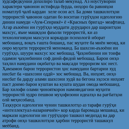
худсафедкунии дохилиро талаб мекунад. Аз ноустувории
характери ҷавонон истифода бурда, онҳоро ба равияҳои
номатлуб ҷалб кардан хеле осон аст. Ба доми ташкилотҳои
террористӣ ҷавонон одатан бо воситаи гурӯҳҳои идеологию
динии намуди «Аум-Сенрикё» ё «Красных бригад» меафтанд.
Агар аъзоёни ин гурӯҳҳо муддати дурудароз дар шароитҳои
махсус, яъне машқҳои фаъоли террористӣ, ки аз
технологияҳои махсуси коркарди психологӣ иборат
мебошанд, воқеъ гашта бошанд, пас муҳите ба миён меояд, ки
онро муҳити террористӣ меноманд. Ба шахсон-аъзоёни ин
гурӯҳҳо, шуури махсус хос мебошад. Ҷаҳонбинии ин тоифа
одамон ҷаҳонбинии соф динӣ-фидоӣ мебошад. Барои онҳо
таҳлил намудани оқибатҳо ва мақсади терроризм хос нест.
Ҳамзамон барои террористон ҳис намудани бартарии худ
нисбат ба «шахсони оддӣ» хос мебошад. Ва, ниҳоят, онҳо
нисбат ба дарду алами шахсони худӣ ва бегона эҳсоси ниҳоят
паст доимо барои куштан ва кушта шудан омода мебошанд.
Бар хилофи олами ҷинояткорон намояндагони муҳити
террористӣ худро пешвои муҳофизони идеалҳо ва рағбатҳои
олӣ меҳисобанд.
Таҳкурси идеологии чунин ташкилотҳо аз тарафи гурӯҳи
«интеллектуал-назариячиён» кор карда баромада мешавад, ки
маркази идеологии ин гурӯҳҳоро ташкил медиҳад ва дар
атрофи онҳо ташкилотҳои ҳарбии террористӣ ташаккул
меёбанд.