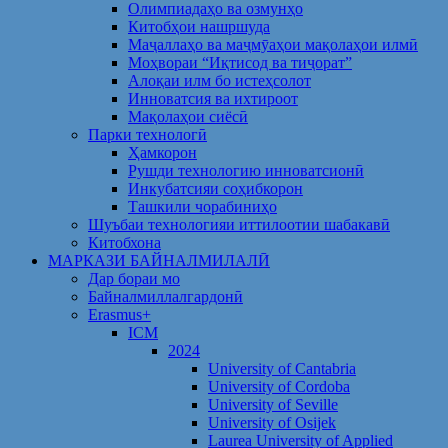
Олимпиадаҳо ва озмунҳо
Китобҳои нашршуда
Маҷаллаҳо ва маҷмӯаҳои мақолаҳои илмӣ
Моҳвораи “Иқтисод ва тиҷорат”
Алоқаи илм бо истеҳсолот
Инноватсия ва ихтироот
Мақолаҳои сиёсӣ
Парки технологӣ
Ҳамкорон
Рушди технологию инноватсионӣ
Инкубатсияи соҳибкорон
Ташкили чорабиниҳо
Шуъбаи технологияи иттилоотии шабакавӣ
Китобхона
МАРКАЗИ БАЙНАЛМИЛАЛӢ
Дар бораи мо
Байналмиллалгардонӣ
Erasmus+
ICM
2024
University of Cantabria
University of Cordoba
University of Seville
University of Osijek
Laurea University of Applied