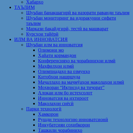
Хабарҳо
ТАЪЛИМ
Шуъбаи банақшагирӣ ва назорати раванди таълим
Шуъбаи мониторинг ва идоракунии сифати
таълим
Маркази бақайдгирӣ, тестӣ ва машварат
Курсҳои тайёрӣ
ИЛМ ВА ИННОВАТСИЯ
Шуъбаи илм ва инноватсия
Олимони мо
Ҳайати кормандон
Конференсияҳо ва чорабиниҳои илмӣ
Маҳфилҳои илмӣ
Олимпиадаҳо ва озмунҳо
Китобҳои нашршуда
Маҷаллаҳо ва маҷмӯаҳои мақолаҳои илмӣ
Моҳвораи “Иқтисод ва тиҷорат”
Алоқаи илм бо истеҳсолот
Инноватсия ва ихтироот
Мақолаҳои сиёсӣ
Парки технологӣ
Ҳамкорон
Рушди технологию инноватсионӣ
Инкубатсияи соҳибкорон
Ташкили чорабиниҳо