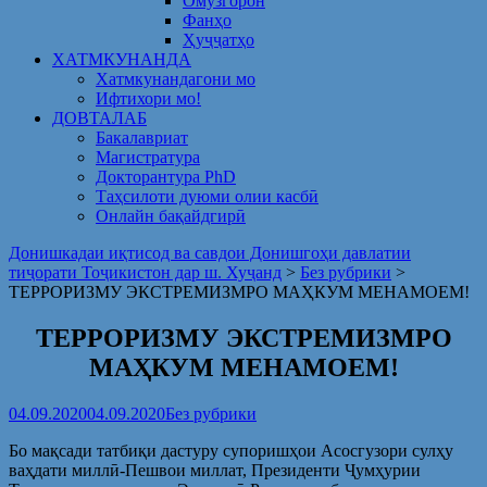
Омузгорон
Фанҳо
Ҳуҷҷатҳо
ХАТМКУНАНДА
Хатмкунандагони мо
Ифтихори мо!
ДОВТАЛАБ
Бакалавриат
Магистратура
Докторантура PhD
Таҳсилоти дуюми олии касбӣ
Онлайн бақайдгирӣ
Донишкадаи иқтисод ва савдои Донишгоҳи давлатии
тиҷорати Тоҷикистон дар ш. Хуҷанд
>
Без рубрики
>
ТЕРРОРИЗМУ ЭКСТРЕМИЗМРО МАҲКУМ МЕНАМОЕМ!
ТЕРРОРИЗМУ ЭКСТРЕМИЗМРО
МАҲКУМ МЕНАМОЕМ!
04.09.2020
04.09.2020
Без рубрики
Бо мақсади татбиқи дастуру супоришҳои Асосгузори сулҳу
ваҳдати миллӣ-Пешвои миллат, Президенти Ҷумҳурии