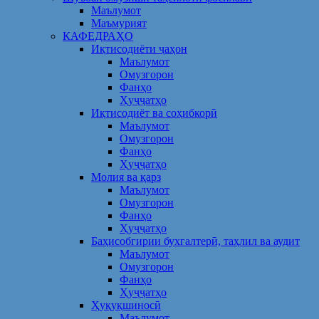
Маълумот
Маъмурият
КАФЕДРАҲО
Иқтисодиёти ҷаҳон
Маълумот
Омузгорон
Фанҳо
Ҳуҷҷатҳо
Иқтисодиёт ва соҳибкорӣ
Маълумот
Омузгорон
Фанҳо
Ҳуҷҷатҳо
Молия ва қарз
Маълумот
Омузгорон
Фанҳо
Ҳуҷҷатҳо
Баҳисобгирии бухгалтерӣ, таҳлил ва аудит
Маълумот
Омузгорон
Фанҳо
Ҳуҷҷатҳо
Ҳуқуқшиносӣ
Маълумот