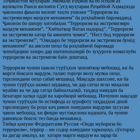
Тоҷикистон муҳтарам Эмомалӣ Раҳмон ва бо илҳом аз
мулоқоти Раиси вилояти Суғд муҳтарам Раҷаббой Аҳмадзода
ҷавонони фаъоли вилоят таҳти унвони “Терроризм ва
экстремизмро маҳкум менамоем” ба роҳпаймоӣ баромаданд.
Ҷавонон бо шиору хитобаҳои “Терроризм ва экстремизмро
маҳкум менамоем”, “Хиёнаткор Ватан надорад”, “Терроризм
ва экстремизм хатар ба амнияти ҷомеа”, “Нест бод терроризм
ва экстремизм!”, “Ояндаро бе терроризм ва экстремизм бунёд
менамоем!” ва амсоли инҳо ба роҳпаймоӣ баромада
ҷонибдории хешро дар оштинопазирӣ бо зуҳуроти номатлуби
терроризм ва экстремизм баён доштанд.
Терроризм чунин шакли гурўҳҳои ҷинояткор мебошад, ки ба
марги беасоси мардум, талаю тороҷи молу мулки онҳо,
тарсонидани онҳо сабаб мешавад. Мақсади шахсоне, ки ба
чунин гурўҳҳо шомил шудаанд, чи дар сатҳи ягон маҳалли
муайян ва чи дар сатҳи байналхалқӣ, таҳдид намудан ба
бехатари халқи оддӣ ва харобкорӣ мебошад. Инчунин мақсади
чунин гурўҳҳои бо истифода аз хурофоту таҳдидҳои динӣ
тарсонидану ба роҳи каҷ равон намудани мардуми хусусан
ҷавон мебошад, ки фикри мустақилона надошта, ба чунин
равияҳои беасос тез банда мешаванд.
Тибқи қонуни Федератсияи Руссия «Оиди мубориза бо
терроризм», террор – ин содир намудани таркишҳо, сўхторҳо
ва дигар амалҳо, ки хатари марги мардум ва зарар ба