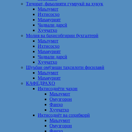
Тиҷорат, фаъолияти гумрукӣ ва ҳуқуқ
Маълумот
Ихтисосҳо
Маъмурият
Ҷадвали дарсӣ
Ҳуҷҷатҳо
Молия ва баҳисобгирии бухгалтерӣ
Маълумот
Ихтисосҳо
Маъмурият
Ҷадвали дарсӣ
Ҳуҷҷатҳо
Шуъбаи омӯзиши таҳсилоти фосилавӣ
Маълумот
Маъмурият
КАФЕДРАҲО
Иқтисодиёти ҷаҳон
Маълумот
Омузгорон
Фанҳо
Ҳуҷҷатҳо
Иқтисодиёт ва соҳибкорӣ
Маълумот
Омузгорон
Фанҳо