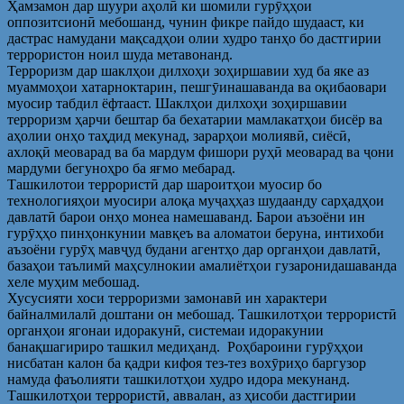
Ҳамзамон дар шуури аҳолӣ ки шомили гурӯҳҳои
оппозитсионӣ мебошанд, чунин фикре пайдо шудааст, ки
дастрас намудани мақсадҳои олии худро танҳо бо дастгирии
террористон ноил шуда метавонанд.
Терроризм дар шаклҳои дилхоҳи зоҳиршавии худ ба яке аз
муаммоҳои хатарноктарин, пешгӯинашаванда ва оқибаовари
муосир табдил ёфтааст. Шаклҳои дилхоҳи зоҳиршавии
терроризм ҳарчи бештар ба бехатарии мамлакатҳои бисёр ва
аҳолии онҳо таҳдид мекунад, зарарҳои молиявӣ, сиёсӣ,
ахлоқӣ меоварад ва ба мардум фишори руҳӣ меоварад ва ҷони
мардуми бегуноҳро ба яғмо мебарад.
Ташкилотои террористӣ дар шароитҳои муосир бо
технологияҳои муосири алоқа муҷаҳҳаз шудаанду сарҳадҳои
давлатӣ барои онҳо монеа намешаванд. Барои аъзоёни ин
гурӯҳҳо пинҳонкунии мавқеъ ва аломатои беруна, интихоби
аъзоёни гурӯҳ мавҷуд будани агентҳо дар органҳои давлатӣ,
базаҳои таълимӣ маҳсулнокии амалиётҳои гузаронидашаванда
хеле муҳим мебошад.
Хусусияти хоси терроризми замонавӣ ин характери
байналмилалӣ доштани он мебошад. Ташкилотҳои террористӣ
органҳои ягонаи идоракунӣ, системаи идоракунии
банақшагириро ташкил медиҳанд. Роҳбароини гурӯҳҳои
нисбатан калон ба қадри кифоя тез-тез вохӯриҳо баргузор
намуда фаъолияти ташкилотҳои худро идора мекунанд.
Ташкилотҳои террористӣ, аввалан, аз ҳисоби дастгирии