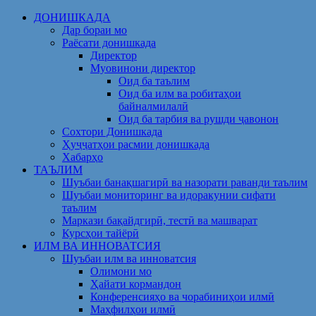
Skip
ДОНИШКАДА
to
Дар бораи мо
content
Раёсати донишкада
Директор
Муовинони директор
Оид ба таълим
Оид ба илм ва робитаҳои
байналмилалӣ
Оид ба тарбия ва рушди ҷавонон
Сохтори Донишкада
Ҳуҷҷатҳои расмии донишкада
Хабарҳо
ТАЪЛИМ
Шуъбаи банақшагирӣ ва назорати раванди таълим
Шуъбаи мониторинг ва идоракунии сифати
таълим
Маркази бақайдгирӣ, тестӣ ва машварат
Курсҳои тайёрӣ
ИЛМ ВА ИННОВАТСИЯ
Шуъбаи илм ва инноватсия
Олимони мо
Ҳайати кормандон
Конференсияҳо ва чорабиниҳои илмӣ
Маҳфилҳои илмӣ