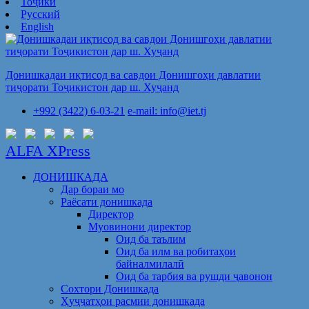
Тоҷикӣ
Русский
English
Донишкадаи иқтисод ва савдои Донишгоҳи давлатии
тиҷорати Тоҷикистон дар ш. Хуҷанд
+992 (3422) 6-03-21
e-mail: info@iet.tj
ALFA XPress
ДОНИШКАДА
Дар бораи мо
Раёсати донишкада
Директор
Муовинони директор
Оид ба таълим
Оид ба илм ва робитаҳои
байналмилалӣ
Оид ба тарбия ва рушди ҷавонон
Сохтори Донишкада
Ҳуҷҷатҳои расмии донишкада