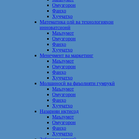
Омузгорон
Фанҳо
Ҳуҷҷатҳо
Математика олӣ ва технологияҳои
инноватсионӣ
Маълумот
Омузгорон
Фанҳо
Ҳуҷҷатҳо
Менеҷмент ва маркетинг
Маълумот
Омузгорон
Фанҳо
Ҳуҷҷатҳо
Молшиносӣ ва фаъолияти гумрукӣ
Маълумот
Омузгорон
Фанҳо
Ҳуҷҷатҳо
Назарияи иқтисод
Маълумот
Омузгорон
Фанҳо
Ҳуҷҷатҳо