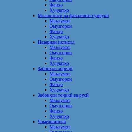
Фанҳо
Ҳуҷҷатҳо
Молшиносӣ ва фаъолияти гумрукӣ
Маълумот
Омузгорон
Фанҳо
Ҳуҷҷатҳо
Назарияи иқтисод
Маълумот
Омузгорон
Фанҳо
Ҳуҷҷатҳо
Забонҳои хориҷӣ
Маълумот
Омузгорон
Фанҳо
Ҳуҷҷатҳо
Забонҳои тоҷикӣ ва русӣ
Маълумот
Омузгорон
Фанҳо
Ҳуҷҷатҳо
Ҷомеашиносӣ
Маълумот