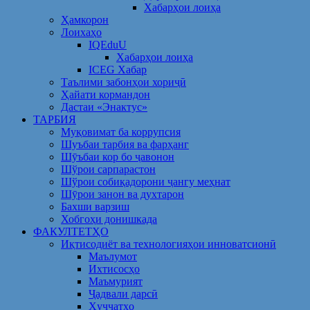
Хабарҳои лоиҳа
Ҳамкорон
Лоихаҳо
IQEduU
Хабарҳои лоиҳа
ICEG Хабар
Таълими забонҳои хориҷӣ
Ҳайати кормандон
Дастаи «Энактус»
ТАРБИЯ
Муқовимат ба коррупсия
Шуъбаи тарбия ва фарҳанг
Шӯъбаи кор бо ҷавонон
Шўрои сарпарастон
Шўрои собиқадорони ҷангу меҳнат
Шӯрои занон ва духтарон
Бахши варзиш
Хобгоҳи донишкада
ФАКУЛТЕТҲО
Иқтисодиёт ва технологияҳои инноватсионӣ
Маълумот
Ихтисосҳо
Маъмурият
Ҷадвали дарсӣ
Ҳуҷҷатҳо