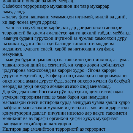
моликияти онҳоро ба миён меорад.
Сабабҳои терроризмро муҳақиқон ин тавр муқаррар
намудаанд:
– ҳаллу фасл нашудани муаммоҳои иҷтимоӣ, миллӣ ва динӣ,
ки дар ҷомеа вуҷуд доранд;
– ҷанг ва задухӯрдҳои ҳарбӣ, ки дар доираи онҳо санадҳои
террористӣ ба қисми амалиётҳо ҷанги дохилӣ табдил меёбанд;
-мавҷуд будани гурӯҳҳои иҷтимоӣ аз ҷумлаи ҳамсояҳои дуру
наздики худ, ки бо сатҳи баланди таъминоти моддӣ ва
маданият, қудрати сиёсӣ, ҳарбӣ ва иқтисодии худ фарқ
мекунанд.
– мавҷуд будани ҷамъиятҳо ва ташкилотҳои пинҳонӣ, аз ҷумла
ташкилотҳои динӣ ва сектантӣ, ки худро дорои қобилиятҳо
ҷодугарона меҳисобанд ва қарори худро «Ягона қарори
дуруст» меҳисобанд. Ба фикри онҳо амалҳои содирнамудани
онҳо ягона амали дуруст буда, ҳаёти онҳоро куллан ба беҳбудӣ
меорад ва руҳи онҳоро абадан аз азоб озод менамояд.
Дар Федератсияи Россия аз рӯи одатҳои қадима истифодаи
усулҳои терроризм пеш аз ҳама барои ҳал намудани
масъалаҳои сиёсӣ истифода бурда мешуд,аз ҷумла ҳалли худро
наёфтани масъалаҳои муҳими иқтисодӣ ва молиявӣ дар сатҳи
қонунгузории давлат, инчунин низоъҳо дар вақти тақсимоти
моликият ва аз тарафи органҳои ҳифзи ҳуқуқ муҳофизат
нашудани соҳибкорон ва тоҷирон.
Иштирок дар амалиётҳои террористӣ аз террорист