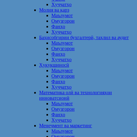
Ҳуҷҷатҳо
Молия ва қарз
Маълумот
Омузгорон
Фанҳо
Ҳуҷҷатҳо
Баҳисобгирии бухгалтерӣ, таҳлил ва аудит
Маълумот
Омузгорон
Фанҳо
Ҳуҷҷатҳо
Ҳуқуқшиносӣ
Маълумот
Омузгорон
Фанҳо
Ҳуҷҷатҳо
Математика олӣ ва технологияҳои
инноватсионӣ
Маълумот
Омузгорон
Фанҳо
Ҳуҷҷатҳо
Менеҷмент ва маркетинг
Маълумот
Омузгорон