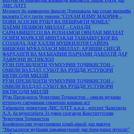
Вохўрӣ бо намояндаи корманди мақомоти ҳифзи ҳуқуқ дар
ДИС ДДТТ
Мулоқот бо ҳамкорони фаъоли Донишкада дар соҳаи маорифи
вилояти Суғд таҳти унвони “СОҲАИ ИЛМУ МАОРИФ –
ПОЯИ АСОСИИ РУШД ВА ПЕШРАФТИ ҶОМЕА”
ПАЁМИ ПЕШВОИ МИЛЛАТ – САНАДИ
САРНАВИШТСОЗ ВА РОҲНАМОИ ОЯНДАИ МИЛЛАТ
ОСИЁИ МАРКАЗӢ МИНТАҚАИ ТАШАББУСКОР ВА
СОЗАНДА ДАР ҲАЛЛИ МУШКИЛОТИ САЙЁРА
НИШОНИ МУҚАДДАСИ МИЛЛАТ: АРЗИШИ СИЁСӢ,
ФАРҲАНГӢ ВА МАЪНАВИИ ПАРЧАМИ ДАВЛАТӢ ДАР
ДАВРОНИ ИСТИҚЛОЛ
РӮЗИ ПРЕЗИДЕНТИ ҶУМҲУРИИ ТОҶИКИСТОН –
ОМИЛИ ВАҲДАТ, СУБОТ ВА РУШДИ УСТУВОРИ
ИҚТИСОДИ МИЛЛӢ
РӮЗИ ПРЕЗИДЕНТИ ҶУМҲУРИИ ТОҶИКИСТОН –
ОМИЛИ ВАҲДАТ, СУБОТ ВА РУШДИ УСТУВОРИ
ИҚТИСОДИ МИЛЛӢ
Рўзи Президенти Ҷумҳурии Тоҷикистон – омили муҳими
иттиҳоду сарҷамъии сокинони кишвар аст
Табрикоти директори ДИС ДДТТ, н.и.и., дотсент Ҷалилзода
А.А. ба муносибати 31-умин солгарди Конститутсияи
Ҷумҳурии Тоҷикистон
Конференсияи ҷумҳуриявии илмӣ-амалӣ дар мавзуи
“Масъалаҳои мубрами рақамикунонӣ дар бонкдории муосир”