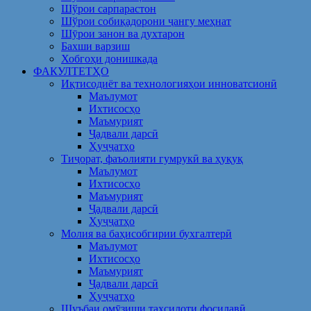
Шўрои сарпарастон
Шўрои собиқадорони ҷангу меҳнат
Шӯрои занон ва духтарон
Бахши варзиш
Хобгоҳи донишкада
ФАКУЛТЕТҲО
Иқтисодиёт ва технологияҳои инноватсионӣ
Маълумот
Ихтисосҳо
Маъмурият
Ҷадвали дарсӣ
Ҳуҷҷатҳо
Тиҷорат, фаъолияти гумрукӣ ва ҳуқуқ
Маълумот
Ихтисосҳо
Маъмурият
Ҷадвали дарсӣ
Ҳуҷҷатҳо
Молия ва баҳисобгирии бухгалтерӣ
Маълумот
Ихтисосҳо
Маъмурият
Ҷадвали дарсӣ
Ҳуҷҷатҳо
Шуъбаи омӯзиши таҳсилоти фосилавӣ