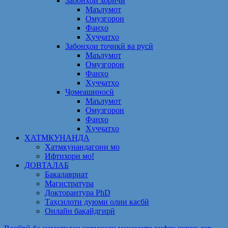
Забонҳои хориҷӣ
Маълумот
Омузгорон
Фанҳо
Ҳуҷҷатҳо
Забонҳои тоҷикӣ ва русӣ
Маълумот
Омузгорон
Фанҳо
Ҳуҷҷатҳо
Ҷомеашиносӣ
Маълумот
Омузгорон
Фанҳо
Ҳуҷҷатҳо
ХАТМКУНАНДА
Хатмкунандагони мо
Ифтихори мо!
ДОВТАЛАБ
Бакалавриат
Магистратура
Докторантура PhD
Таҳсилоти дуюми олии касбӣ
Онлайн бақайдгирӣ