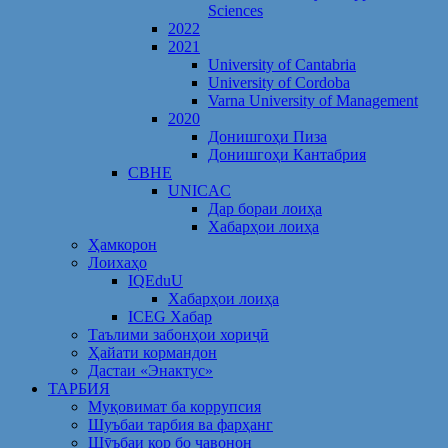
Sciences
2022
2021
University of Cantabria
University of Cordoba
Varna University of Management
2020
Донишгоҳи Пиза
Донишгоҳи Кантабрия
CBHE
UNICAC
Дар бораи лоиҳа
Хабарҳои лоиҳа
Ҳамкорон
Лоихаҳо
IQEduU
Хабарҳои лоиҳа
ICEG Хабар
Таълими забонҳои хориҷӣ
Ҳайати кормандон
Дастаи «Энактус»
ТАРБИЯ
Муқовимат ба коррупсия
Шуъбаи тарбия ва фарҳанг
Шӯъбаи кор бо ҷавонон