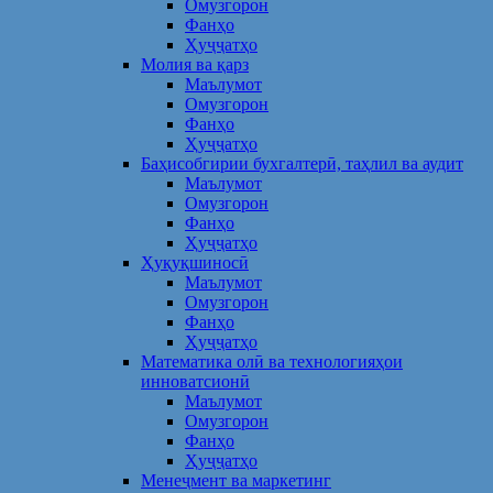
Омузгорон
Фанҳо
Ҳуҷҷатҳо
Молия ва қарз
Маълумот
Омузгорон
Фанҳо
Ҳуҷҷатҳо
Баҳисобгирии бухгалтерӣ, таҳлил ва аудит
Маълумот
Омузгорон
Фанҳо
Ҳуҷҷатҳо
Ҳуқуқшиносӣ
Маълумот
Омузгорон
Фанҳо
Ҳуҷҷатҳо
Математика олӣ ва технологияҳои
инноватсионӣ
Маълумот
Омузгорон
Фанҳо
Ҳуҷҷатҳо
Менеҷмент ва маркетинг