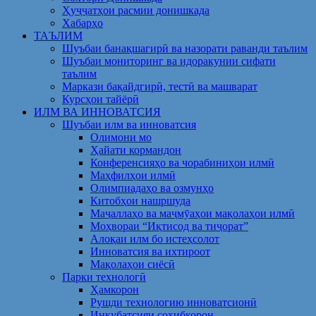
Ҳуҷҷатҳои расмии донишкада
Хабарҳо
ТАЪЛИМ
Шуъбаи банақшагирӣ ва назорати раванди таълим
Шуъбаи мониторинг ва идоракунии сифати
таълим
Маркази бақайдгирӣ, тестӣ ва машварат
Курсҳои тайёрӣ
ИЛМ ВА ИННОВАТСИЯ
Шуъбаи илм ва инноватсия
Олимони мо
Ҳайати кормандон
Конференсияҳо ва чорабиниҳои илмӣ
Маҳфилҳои илмӣ
Олимпиадаҳо ва озмунҳо
Китобҳои нашршуда
Маҷаллаҳо ва маҷмӯаҳои мақолаҳои илмӣ
Моҳвораи “Иқтисод ва тиҷорат”
Алоқаи илм бо истеҳсолот
Инноватсия ва ихтироот
Мақолаҳои сиёсӣ
Парки технологӣ
Ҳамкорон
Рушди технологию инноватсионӣ
Инкубатсияи соҳибкорон