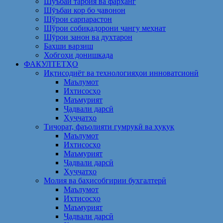
Шуъбаи тарбия ва фарҳанг
Шӯъбаи кор бо ҷавонон
Шўрои сарпарастон
Шўрои собиқадорони ҷангу меҳнат
Шӯрои занон ва духтарон
Бахши варзиш
Хобгоҳи донишкада
ФАКУЛТЕТҲО
Иқтисодиёт ва технологияҳои инноватсионӣ
Маълумот
Ихтисосҳо
Маъмурият
Ҷадвали дарсӣ
Ҳуҷҷатҳо
Тиҷорат, фаъолияти гумрукӣ ва ҳуқуқ
Маълумот
Ихтисосҳо
Маъмурият
Ҷадвали дарсӣ
Ҳуҷҷатҳо
Молия ва баҳисобгирии бухгалтерӣ
Маълумот
Ихтисосҳо
Маъмурият
Ҷадвали дарсӣ