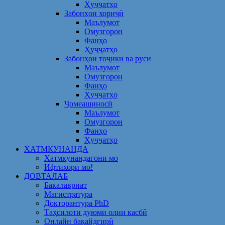
Ҳуҷҷатҳо
Забонҳои хориҷӣ
Маълумот
Омузгорон
Фанҳо
Ҳуҷҷатҳо
Забонҳои тоҷикӣ ва русӣ
Маълумот
Омузгорон
Фанҳо
Ҳуҷҷатҳо
Ҷомеашиносӣ
Маълумот
Омузгорон
Фанҳо
Ҳуҷҷатҳо
ХАТМКУНАНДА
Хатмкунандагони мо
Ифтихори мо!
ДОВТАЛАБ
Бакалавриат
Магистратура
Докторантура PhD
Таҳсилоти дуюми олии касбӣ
Онлайн бақайдгирӣ