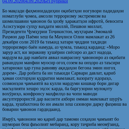
04.09.2020
04.09.2020
Без рубрики
Бо мақсади фаҳмонидадиҳии оқибатҳои ногувори падидаҳои
номатлуби ҷомеа, амсоли терроризму экстремизм ва
шомилшавии ҷавонон ба ҳизбу ҳаракатҳои ифротӣ, бевосита
Асосгузори сулҳу ваҳдати миллӣ, Пешвои миллат,
Президенти Ҷумҳурии Тоҷикистон, муҳтарам Эмомалӣ
Раҳмон дар Паёми хеш ба Маҷлиси Олии мамлакат аз 26
декабри соли 2019 ба таъкид хатари ҷиддии таҳдиди
терроризмро баён намуда, аз ҷумла, таъкид карданд: «Моро
зарур аст, ки зиракиву ҳушёрии сиёсиро аз даст надода,
мардум ва дар навбати аввал наврасону ҷавононро аз оқибати
равандҳои манфии муосир огоҳ созем ва онҳоро аз таъсири
хатарноки ҳар гуна равияву ақидаҳои бегона эмин нигоҳ
дорем». Дар робита ба ин таъкиди Сарвари давлат, қариб
ҳамаи сохторҳои қудратии мамлакат, вазорату идораҳо,
созмонҳои ҷамъиятӣ ва кулли мардуми кишвар бори дигар
масъулияти хешро эҳсос карда, ба баргузории мулоқоту
вохӯриҳо, конфронсу маҳфилҳо ва чопи маводи
аксултеррористӣ дар васоити ахбори оммаи мамлакат шурӯъ
карда, хушбахтона бо ин амали хеш сазовори дарку фаҳмиш ва
боварии ҷавонон гардидаанд.
Имрӯз, ҷавонони мо қариб дар тамоми соҳаҳои ҷамъият бо
шумораи беш фаъолият мебаранд, кору таҷриба меомӯзанд,