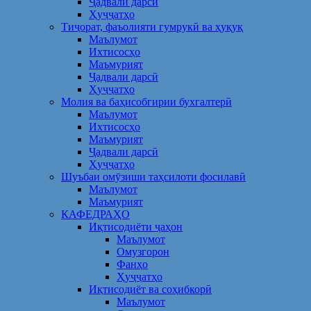
Ҷадвали дарсӣ
Ҳуҷҷатҳо
Тиҷорат, фаъолияти гумрукӣ ва ҳуқуқ
Маълумот
Ихтисосҳо
Маъмурият
Ҷадвали дарсӣ
Ҳуҷҷатҳо
Молия ва баҳисобгирии бухгалтерӣ
Маълумот
Ихтисосҳо
Маъмурият
Ҷадвали дарсӣ
Ҳуҷҷатҳо
Шуъбаи омӯзиши таҳсилоти фосилавӣ
Маълумот
Маъмурият
КАФЕДРАҲО
Иқтисодиёти ҷаҳон
Маълумот
Омузгорон
Фанҳо
Ҳуҷҷатҳо
Иқтисодиёт ва соҳибкорӣ
Маълумот