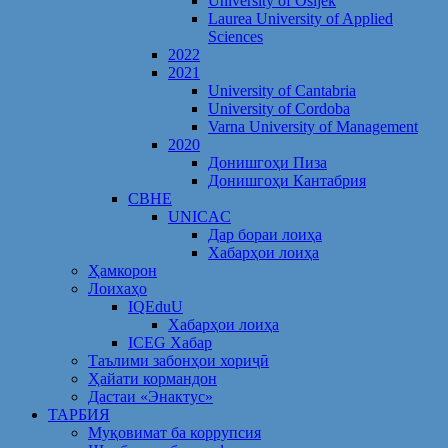
University of Osijek
Laurea University of Applied
Sciences
2022
2021
University of Cantabria
University of Cordoba
Varna University of Management
2020
Донишгоҳи Пиза
Донишгоҳи Кантабрия
CBHE
UNICAC
Дар бораи лоиҳа
Хабарҳои лоиҳа
Ҳамкорон
Лоихаҳо
IQEduU
Хабарҳои лоиҳа
ICEG Хабар
Таълими забонҳои хориҷӣ
Ҳайати кормандон
Дастаи «Энактус»
ТАРБИЯ
Муқовимат ба коррупсия