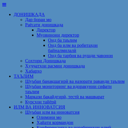
Skip
to
ДОНИШКАДА
content
Дар бораи мо
Раёсати донишкада
Директор
Муовинони директор
Оид ба таълим
Оид ба илм ва робитаҳои
байналмилалӣ
Оид ба тарбия ва рушди ҷавонон
Сохтори Донишкада
Ҳуҷҷатҳои расмии донишкада
Хабарҳо
ТАЪЛИМ
Шуъбаи банақшагирӣ ва назорати раванди таълим
Шуъбаи мониторинг ва идоракунии сифати
таълим
Маркази бақайдгирӣ, тестӣ ва машварат
Курсҳои тайёрӣ
ИЛМ ВА ИННОВАТСИЯ
Шуъбаи илм ва инноватсия
Олимони мо
Ҳайати кормандон
Конференсияҳо ва чорабиниҳои илмӣ