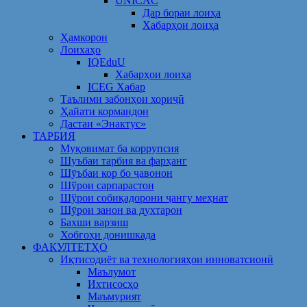
UNICAC
Дар бораи лоиҳа
Хабарҳои лоиҳа
Ҳамкорон
Лоихаҳо
IQEduU
Хабарҳои лоиҳа
ICEG Хабар
Таълими забонҳои хориҷӣ
Ҳайати кормандон
Дастаи «Энактус»
ТАРБИЯ
Муқовимат ба коррупсия
Шуъбаи тарбия ва фарҳанг
Шӯъбаи кор бо ҷавонон
Шўрои сарпарастон
Шўрои собиқадорони ҷангу меҳнат
Шӯрои занон ва духтарон
Бахши варзиш
Хобгоҳи донишкада
ФАКУЛТЕТҲО
Иқтисодиёт ва технологияҳои инноватсионӣ
Маълумот
Ихтисосҳо
Маъмурият