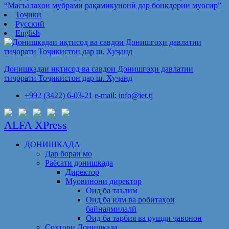
“Масъалаҳои мубрами рақамикунонӣ дар бонкдории муосир”
Тоҷикӣ
Русский
English
Донишкадаи иқтисод ва савдои Донишгоҳи давлатии
тиҷорати Тоҷикистон дар ш. Хуҷанд
+992 (3422) 6-03-21
e-mail: info@iet.tj
ALFA XPress
ДОНИШКАДА
Дар бораи мо
Раёсати донишкада
Директор
Муовинони директор
Оид ба таълим
Оид ба илм ва робитаҳои
байналмилалӣ
Оид ба тарбия ва рушди ҷавонон
Сохтори Донишкада