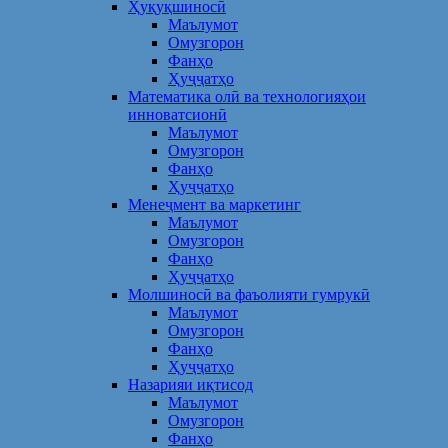
Ҳуқуқшиносӣ
Маълумот
Омузгорон
Фанҳо
Ҳуҷҷатҳо
Математика олӣ ва технологияҳои
инноватсионӣ
Маълумот
Омузгорон
Фанҳо
Ҳуҷҷатҳо
Менеҷмент ва маркетинг
Маълумот
Омузгорон
Фанҳо
Ҳуҷҷатҳо
Молшиносӣ ва фаъолияти гумрукӣ
Маълумот
Омузгорон
Фанҳо
Ҳуҷҷатҳо
Назарияи иқтисод
Маълумот
Омузгорон
Фанҳо