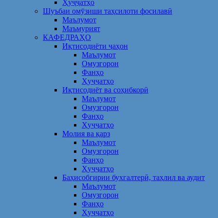
Ҳуҷҷатҳо
Шуъбаи омӯзиши таҳсилоти фосилавӣ
Маълумот
Маъмурият
КАФЕДРАҲО
Иқтисодиёти ҷаҳон
Маълумот
Омузгорон
Фанҳо
Ҳуҷҷатҳо
Иқтисодиёт ва соҳибкорӣ
Маълумот
Омузгорон
Фанҳо
Ҳуҷҷатҳо
Молия ва қарз
Маълумот
Омузгорон
Фанҳо
Ҳуҷҷатҳо
Баҳисобгирии бухгалтерӣ, таҳлил ва аудит
Маълумот
Омузгорон
Фанҳо
Ҳуҷҷатҳо