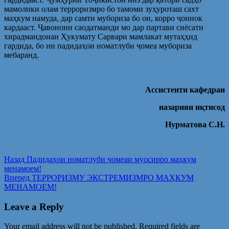
мамолики олам терроризмро бо тамоми зуҳуроташ сахт
маҳкум намуда, дар самти мубориза бо он, корро ҷоннок
кардааст. Ҷавонони саодатманди мо дар партави сиёсати
хирадмандонаи Ҳукумату Сарвари мамлакат мутаҳҳид
гардида, бо ин падидаҳои номатлуби ҷомеа мубориза
мебаранд.
Ассистенти кафедраи
назарияи иқтисод
Нурматова С.Н.
Post
Предыдущая
Назад
Падидаҳои номатлуби ҷомеаи муосирро маҳкум
запись:
менамоем!
navigation
Следующая
Вперед
ТЕРРОРИЗМУ ЭКСТРЕМИЗМРО МАҲКУМ
запись:
МЕНАМОЕМ!
Leave a Reply
Your email address will not be published.
Required fields are