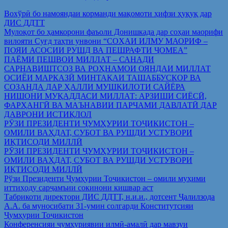
Вохўрӣ бо намояндаи корманди мақомоти ҳифзи ҳуқуқ дар
ДИС ДДТТ
Мулоқот бо ҳамкорони фаъоли Донишкада дар соҳаи маорифи
вилояти Суғд таҳти унвони “СОҲАИ ИЛМУ МАОРИФ –
ПОЯИ АСОСИИ РУШД ВА ПЕШРАФТИ ҶОМЕА”
ПАЁМИ ПЕШВОИ МИЛЛАТ – САНАДИ
САРНАВИШТСОЗ ВА РОҲНАМОИ ОЯНДАИ МИЛЛАТ
ОСИЁИ МАРКАЗӢ МИНТАҚАИ ТАШАББУСКОР ВА
СОЗАНДА ДАР ҲАЛЛИ МУШКИЛОТИ САЙЁРА
НИШОНИ МУҚАДДАСИ МИЛЛАТ: АРЗИШИ СИЁСӢ,
ФАРҲАНГӢ ВА МАЪНАВИИ ПАРЧАМИ ДАВЛАТӢ ДАР
ДАВРОНИ ИСТИҚЛОЛ
РӮЗИ ПРЕЗИДЕНТИ ҶУМҲУРИИ ТОҶИКИСТОН –
ОМИЛИ ВАҲДАТ, СУБОТ ВА РУШДИ УСТУВОРИ
ИҚТИСОДИ МИЛЛӢ
РӮЗИ ПРЕЗИДЕНТИ ҶУМҲУРИИ ТОҶИКИСТОН –
ОМИЛИ ВАҲДАТ, СУБОТ ВА РУШДИ УСТУВОРИ
ИҚТИСОДИ МИЛЛӢ
Рўзи Президенти Ҷумҳурии Тоҷикистон – омили муҳими
иттиҳоду сарҷамъии сокинони кишвар аст
Табрикоти директори ДИС ДДТТ, н.и.и., дотсент Ҷалилзода
А.А. ба муносибати 31-умин солгарди Конститутсияи
Ҷумҳурии Тоҷикистон
Конференсияи ҷумҳуриявии илмӣ-амалӣ дар мавзуи