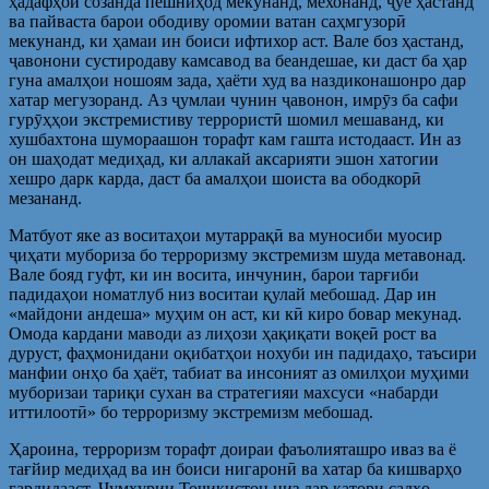
ҳадафҳои созанда пешниҳод мекунанд, мехонанд, ҷӯё ҳастанд
ва пайваста барои ободиву оромии ватан саҳмгузорӣ
мекунанд, ки ҳамаи ин боиси ифтихор аст. Вале боз ҳастанд,
ҷавонони сустиродаву камсавод ва беандешае, ки даст ба ҳар
гуна амалҳои ношоям зада, ҳаёти худ ва наздиконашонро дар
хатар мегузоранд. Аз ҷумлаи чунин ҷавонон, имрӯз ба сафи
гурӯҳҳои экстремистиву террористӣ шомил мешаванд, ки
хушбахтона шумораашон торафт кам гашта истодааст. Ин аз
он шаҳодат медиҳад, ки аллакай аксарияти эшон хатогии
хешро дарк карда, даст ба амалҳои шоиста ва ободкорӣ
мезананд.
Матбуот яке аз воситаҳои мутаррақӣ ва муносиби муосир
ҷиҳати мубориза бо терроризму экстремизм шуда метавонад.
Вале бояд гуфт, ки ин восита, инчунин, барои тарғиби
падидаҳои номатлуб низ воситаи қулай мебошад. Дар ин
«майдони андеша» муҳим он аст, ки кӣ киро бовар мекунад.
Омода кардани маводи аз лиҳози ҳақиқати воқеӣ рост ва
дуруст, фаҳмонидани оқибатҳои нохуби ин падидаҳо, таъсири
манфии онҳо ба ҳаёт, табиат ва инсоният аз омилҳои муҳими
муборизаи тариқи сухан ва стратегияи махсуси «набарди
иттилоотӣ» бо терроризму экстремизм мебошад.
Ҳароина, терроризм торафт доираи фаъолияташро иваз ва ё
тағйир медиҳад ва ин боиси нигаронӣ ва хатар ба кишварҳо
гардидааст. Ҷумҳурии Тоҷикистон низ дар қатори садҳо