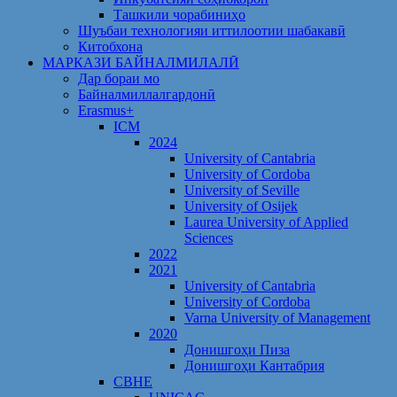
Ташкили чорабиниҳо
Шуъбаи технологияи иттилоотии шабакавӣ
Китобхона
МАРКАЗИ БАЙНАЛМИЛАЛӢ
Дар бораи мо
Байналмиллалгардонӣ
Erasmus+
ICM
2024
University of Cantabria
University of Cordoba
University of Seville
University of Osijek
Laurea University of Applied
Sciences
2022
2021
University of Cantabria
University of Cordoba
Varna University of Management
2020
Донишгоҳи Пиза
Донишгоҳи Кантабрия
CBHE