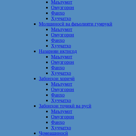
Маълумот
Омузгорон
Фанҳо
Ҳуҷҷатҳо
Молшиносӣ ва фаъолияти гумрукӣ
Маълумот
Омузгорон
Фанҳо
Ҳуҷҷатҳо
Назарияи иқтисод
Маълумот
Омузгорон
Фанҳо
Ҳуҷҷатҳо
Забонҳои хориҷӣ
Маълумот
Омузгорон
Фанҳо
Ҳуҷҷатҳо
Забонҳои тоҷикӣ ва русӣ
Маълумот
Омузгорон
Фанҳо
Ҳуҷҷатҳо
Ҷомеашиносӣ