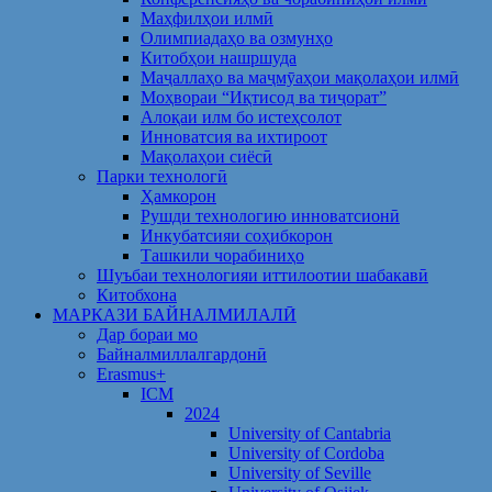
Маҳфилҳои илмӣ
Олимпиадаҳо ва озмунҳо
Китобҳои нашршуда
Маҷаллаҳо ва маҷмӯаҳои мақолаҳои илмӣ
Моҳвораи “Иқтисод ва тиҷорат”
Алоқаи илм бо истеҳсолот
Инноватсия ва ихтироот
Мақолаҳои сиёсӣ
Парки технологӣ
Ҳамкорон
Рушди технологию инноватсионӣ
Инкубатсияи соҳибкорон
Ташкили чорабиниҳо
Шуъбаи технологияи иттилоотии шабакавӣ
Китобхона
МАРКАЗИ БАЙНАЛМИЛАЛӢ
Дар бораи мо
Байналмиллалгардонӣ
Erasmus+
ICM
2024
University of Cantabria
University of Cordoba
University of Seville