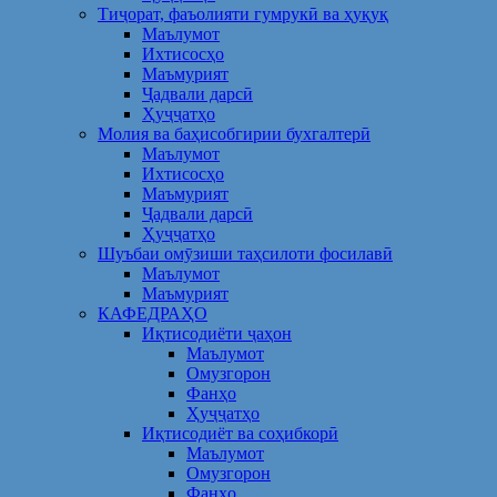
Тиҷорат, фаъолияти гумрукӣ ва ҳуқуқ
Маълумот
Ихтисосҳо
Маъмурият
Ҷадвали дарсӣ
Ҳуҷҷатҳо
Молия ва баҳисобгирии бухгалтерӣ
Маълумот
Ихтисосҳо
Маъмурият
Ҷадвали дарсӣ
Ҳуҷҷатҳо
Шуъбаи омӯзиши таҳсилоти фосилавӣ
Маълумот
Маъмурият
КАФЕДРАҲО
Иқтисодиёти ҷаҳон
Маълумот
Омузгорон
Фанҳо
Ҳуҷҷатҳо
Иқтисодиёт ва соҳибкорӣ
Маълумот
Омузгорон
Фанҳо