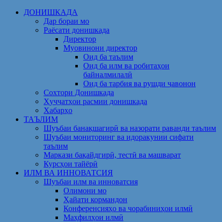
Skip
ДОНИШКАДА
to
Дар бораи мо
content
Раёсати донишкада
Директор
Муовинони директор
Оид ба таълим
Оид ба илм ва робитаҳои
байналмилалӣ
Оид ба тарбия ва рушди ҷавонон
Сохтори Донишкада
Ҳуҷҷатҳои расмии донишкада
Хабарҳо
ТАЪЛИМ
Шуъбаи банақшагирӣ ва назорати раванди таълим
Шуъбаи мониторинг ва идоракунии сифати
таълим
Маркази бақайдгирӣ, тестӣ ва машварат
Курсҳои тайёрӣ
ИЛМ ВА ИННОВАТСИЯ
Шуъбаи илм ва инноватсия
Олимони мо
Ҳайати кормандон
Конференсияҳо ва чорабиниҳои илмӣ
Маҳфилҳои илмӣ