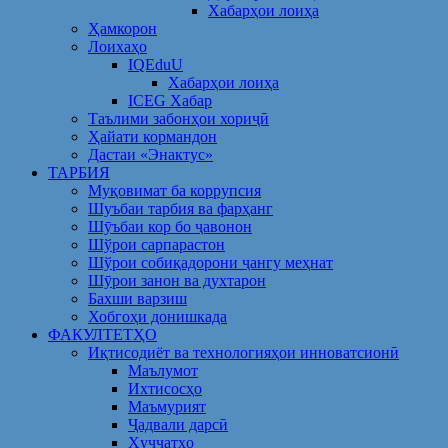
Хабарҳои лоиҳа
Ҳамкорон
Лоихаҳо
IQEduU
Хабарҳои лоиҳа
ICEG Хабар
Таълими забонҳои хориҷӣ
Ҳайати кормандон
Дастаи «Энактус»
ТАРБИЯ
Муқовимат ба коррупсия
Шуъбаи тарбия ва фарҳанг
Шӯъбаи кор бо ҷавонон
Шўрои сарпарастон
Шўрои собиқадорони ҷангу меҳнат
Шӯрои занон ва духтарон
Бахши варзиш
Хобгоҳи донишкада
ФАКУЛТЕТҲО
Иқтисодиёт ва технологияҳои инноватсионӣ
Маълумот
Ихтисосҳо
Маъмурият
Ҷадвали дарсӣ
Ҳуҷҷатҳо