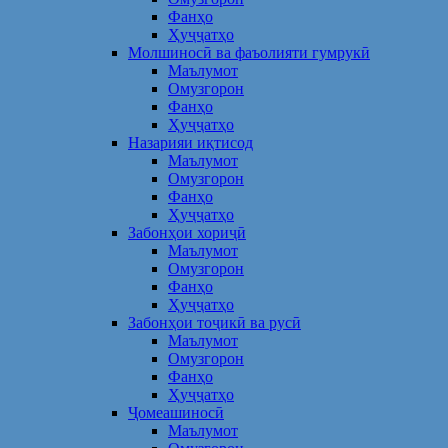
Фанҳо
Ҳуҷҷатҳо
Молшиносӣ ва фаъолияти гумрукӣ
Маълумот
Омузгорон
Фанҳо
Ҳуҷҷатҳо
Назарияи иқтисод
Маълумот
Омузгорон
Фанҳо
Ҳуҷҷатҳо
Забонҳои хориҷӣ
Маълумот
Омузгорон
Фанҳо
Ҳуҷҷатҳо
Забонҳои тоҷикӣ ва русӣ
Маълумот
Омузгорон
Фанҳо
Ҳуҷҷатҳо
Ҷомеашиносӣ
Маълумот