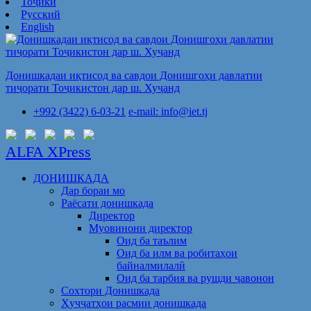
Тоҷикӣ
Русский
English
Донишкадаи иқтисод ва савдои Донишгоҳи давлатии
тиҷорати Тоҷикистон дар ш. Хуҷанд
+992 (3422) 6-03-21
e-mail: info@iet.tj
ALFA XPress
ДОНИШКАДА
Дар бораи мо
Раёсати донишкада
Директор
Муовинони директор
Оид ба таълим
Оид ба илм ва робитаҳои
байналмилалӣ
Оид ба тарбия ва рушди ҷавонон
Сохтори Донишкада
Ҳуҷҷатҳои расмии донишкада