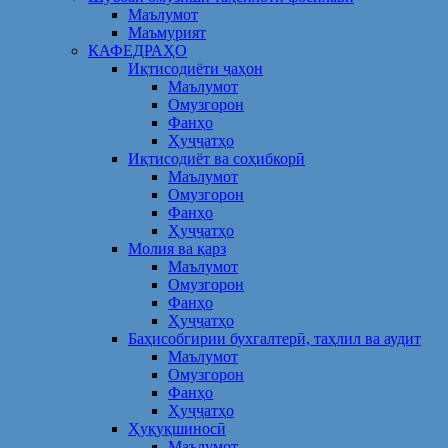
Маълумот
Маъмурият
КАФЕДРАҲО
Иқтисодиёти ҷаҳон
Маълумот
Омузгорон
Фанҳо
Ҳуҷҷатҳо
Иқтисодиёт ва соҳибкорӣ
Маълумот
Омузгорон
Фанҳо
Ҳуҷҷатҳо
Молия ва қарз
Маълумот
Омузгорон
Фанҳо
Ҳуҷҷатҳо
Баҳисобгирии бухгалтерӣ, таҳлил ва аудит
Маълумот
Омузгорон
Фанҳо
Ҳуҷҷатҳо
Ҳуқуқшиносӣ
Маълумот