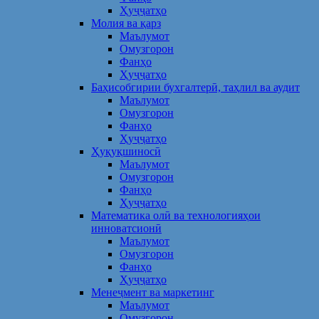
Ҳуҷҷатҳо
Молия ва қарз
Маълумот
Омузгорон
Фанҳо
Ҳуҷҷатҳо
Баҳисобгирии бухгалтерӣ, таҳлил ва аудит
Маълумот
Омузгорон
Фанҳо
Ҳуҷҷатҳо
Ҳуқуқшиносӣ
Маълумот
Омузгорон
Фанҳо
Ҳуҷҷатҳо
Математика олӣ ва технологияҳои
инноватсионӣ
Маълумот
Омузгорон
Фанҳо
Ҳуҷҷатҳо
Менеҷмент ва маркетинг
Маълумот
Омузгорон