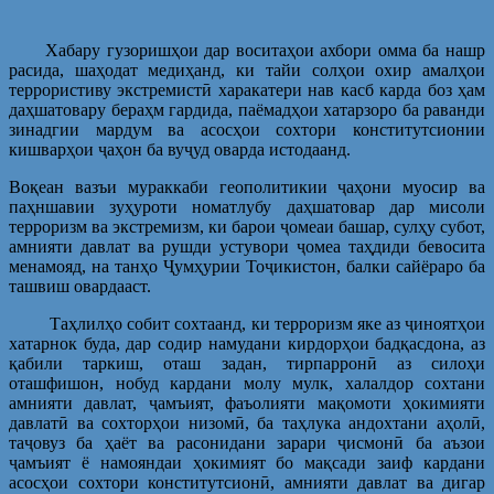
Хабару гузоришҳои дар воситаҳои ахбори омма ба нашр
расида, шаҳодат медиҳанд, ки тайи солҳои охир амалҳои
террористиву экстремистӣ харакатери нав касб карда боз ҳам
даҳшатовару бераҳм гардида, паёмадҳои хатарзоро ба раванди
зинадгии мардум ва асосҳои сохтори конститутсионии
кишварҳои ҷаҳон ба вуҷуд оварда истодаанд.
Воқеан вазъи мураккаби геополитикии ҷаҳони муосир ва
паҳншавии зуҳуроти номатлубу даҳшатовар дар мисоли
терроризм ва экстремизм, ки барои ҷомеаи башар, сулҳу субот,
амнияти давлат ва рушди устувори ҷомеа таҳдиди бевосита
менамояд, на танҳо Ҷумҳурии Тоҷикистон, балки сайёраро ба
ташвиш овардааст.
Таҳлилҳо собит сохтаанд, ки терроризм яке аз ҷиноятҳои
хатарнок буда, дар содир намудани кирдорҳои бадқасдона, аз
қабили таркиш, оташ задан, тирпарронӣ аз силоҳи
оташфишон, нобуд кардани молу мулк, халалдор сохтани
амнияти давлат, ҷамъият, фаъолияти мақомоти ҳокимияти
давлатӣ ва сохторҳои низомӣ, ба таҳлука андохтани аҳолӣ,
таҷовуз ба ҳаёт ва расонидани зарари ҷисмонӣ ба аъзои
ҷамъият ё намояндаи ҳокимият бо мақсади заиф кардани
асосҳои сохтори конститутсионӣ, амнияти давлат ва дигар