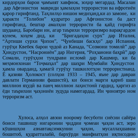
кирдорҳои барои ҷамъият хавфнок, зоҳир мегардад. Масалан
дар Афғонистон мавриди ҳамлаҳои террористон ва ифротиён
қарор гирифтанд. Таҳлилҳо нишон медиҳанд,ки аз замоне, ки
ҳаракти “Толибон” қудратро дар Афғонистон ба даст
гирифтанд, бештар амалҳои террористи ба қайд гирифта
шудаанд. Баробари ин, агар таърихи терроризмро варақгардон
кунем, хоҳем дид, ки “Бригадаҳои сурх” дар Италия,
“Артиши сурхи Ҷопон”, “Ҷунбиши баскҳо” дар Испания,
гурӯҳи Квебек барои ҷудоӣ аз Канада, “Созмони томилӣ” дар
Ҳиндустон, “Насрониён” дар Нигерия, “Роҳзанони баҳрӣ” дар
Сомали, гурӯҳҳои тундрави исломӣ дар Кашмир, ки ба
меҳмонхонаи “Тоҷмаҳал” дар шаҳри Мумбайи Ҳиндустон
ҳамла оварданд, ҳамагӣ гурӯҳу ташкилотҳои террористианд.
Ё қазияи Ҳолокост (солҳои 1933 – 1945, яъне дар давраи
давлати Германияи фашистӣ), ки боиси марги қариб шаш
миллион яҳудӣ ва панҷ миллион лаҳистонӣ гардид, ҳаргиз аз
ёди таърихии ҷаҳониён зудуда намегардад. Ин ҷиноятро ном
терроризм аст.
Хулоса, алҳол авзои ноорому бесуботи сиёсии сайёра
боиси ташвишу нигаронии ҷиддии ҷомеаи ҷаҳон аст, зеро
кӯшишҳои азнавтақсимкунии ҷаҳон, мусаллаҳшавии
бошитоб, қудратталабӣ, бархӯрди манфиатҳои иқтисодию