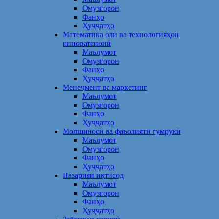
Омузгорон
Фанҳо
Ҳуҷҷатҳо
Математика олӣ ва технологияҳои
инноватсионӣ
Маълумот
Омузгорон
Фанҳо
Ҳуҷҷатҳо
Менеҷмент ва маркетинг
Маълумот
Омузгорон
Фанҳо
Ҳуҷҷатҳо
Молшиносӣ ва фаъолияти гумрукӣ
Маълумот
Омузгорон
Фанҳо
Ҳуҷҷатҳо
Назарияи иқтисод
Маълумот
Омузгорон
Фанҳо
Ҳуҷҷатҳо