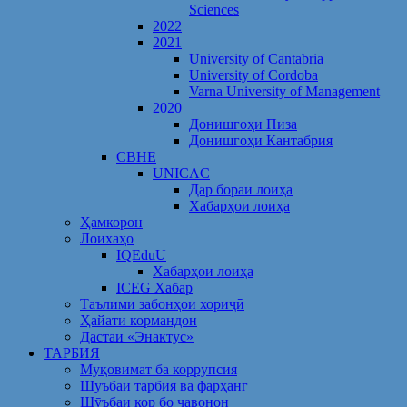
Sciences
2022
2021
University of Cantabria
University of Cordoba
Varna University of Management
2020
Донишгоҳи Пиза
Донишгоҳи Кантабрия
CBHE
UNICAC
Дар бораи лоиҳа
Хабарҳои лоиҳа
Ҳамкорон
Лоихаҳо
IQEduU
Хабарҳои лоиҳа
ICEG Хабар
Таълими забонҳои хориҷӣ
Ҳайати кормандон
Дастаи «Энактус»
ТАРБИЯ
Муқовимат ба коррупсия
Шуъбаи тарбия ва фарҳанг
Шӯъбаи кор бо ҷавонон