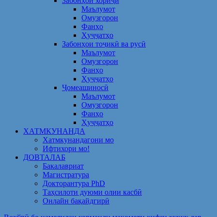
Забонҳои хориҷӣ
Маълумот
Омузгорон
Фанҳо
Ҳуҷҷатҳо
Забонҳои тоҷикӣ ва русӣ
Маълумот
Омузгорон
Фанҳо
Ҳуҷҷатҳо
Ҷомеашиносӣ
Маълумот
Омузгорон
Фанҳо
Ҳуҷҷатҳо
ХАТМКУНАНДА
Хатмкунандагони мо
Ифтихори мо!
ДОВТАЛАБ
Бакалавриат
Магистратура
Докторантура PhD
Таҳсилоти дуюми олии касбӣ
Онлайн бақайдгирӣ