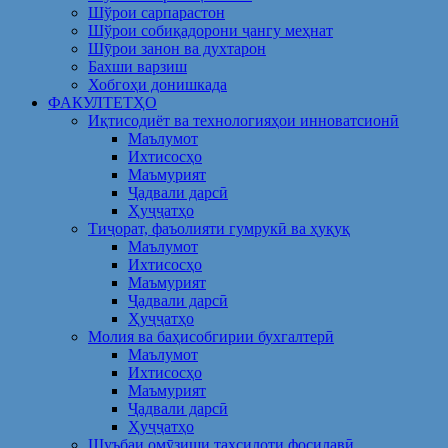
Шўрои сарпарастон
Шўрои собиқадорони ҷангу меҳнат
Шӯрои занон ва духтарон
Бахши варзиш
Хобгоҳи донишкада
ФАКУЛТЕТҲО
Иқтисодиёт ва технологияҳои инноватсионӣ
Маълумот
Ихтисосҳо
Маъмурият
Ҷадвали дарсӣ
Ҳуҷҷатҳо
Тиҷорат, фаъолияти гумрукӣ ва ҳуқуқ
Маълумот
Ихтисосҳо
Маъмурият
Ҷадвали дарсӣ
Ҳуҷҷатҳо
Молия ва баҳисобгирии бухгалтерӣ
Маълумот
Ихтисосҳо
Маъмурият
Ҷадвали дарсӣ
Ҳуҷҷатҳо
Шуъбаи омӯзиши таҳсилоти фосилавӣ