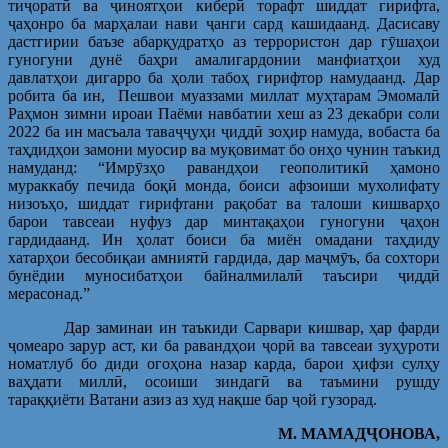
тиҷоратӣ ва ҷиноятҳои киберӣ торафт шиддат гирифта,
ҷаҳонро ба марҳалаи нави ҷанги сард кашидаанд. Дасисаву
дастгирии баъзе абарқудратҳо аз террористон дар гӯшаҳои
гуногуни дунё баҳри амалигардонии манфиатҳои худ
давлатҳои дигарро ба ҳоли табоҳ гирифтор намудаанд. Дар
робита ба ин, Пешвои муаззами миллат муҳтарам Эмомалӣ
Раҳмон зимни ироаи Паёми навбатии хеш аз 23 декабри соли
2022 ба ин масъала таваҷҷуҳи ҷиддӣ зоҳир намуда, вобаста ба
таҳдидҳои замони муосир ва муқовимат бо онҳо чунин таъкид
намуданд: “Имрӯзҳо равандҳои геополитикӣ ҳамоно
мураккабу печида боқӣ монда, боиси афзоиши мухолифату
низоъҳо, шиддат гирифтани рақобат ва талоши кишварҳо
барои тавсеаи нуфуз дар минтақаҳои гуногуни ҷаҳон
гардидаанд. Ин ҳолат боиси ба миён омадани таҳдиду
хатарҳои бесобиқаи амниятӣ гардида, дар маҷмӯъ, ба сохтори
бунёдии муносибатҳои байналмилалӣ таъсири ҷиддӣ
мерасонад.”
Дар заминаи ин таъкиди Сарвари кишвар, ҳар фарди
ҷомеаро зарур аст, ки ба равандҳои ҷорӣ ва тавсеаи зуҳуроти
номатлуб бо диди огоҳона назар карда, барои ҳифзи сулҳу
ваҳдати миллӣ, осоиши зиндагӣ ва таъмини рушду
тараққиёти Ватани азиз аз худ нақше бар ҷой гузорад.
М. МАМАДҶОНОВА,