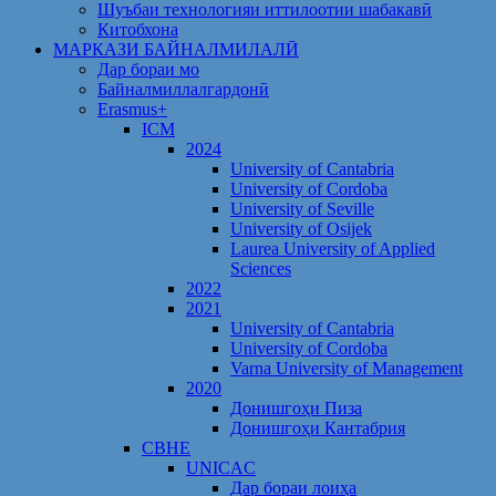
Шуъбаи технологияи иттилоотии шабакавӣ
Китобхона
МАРКАЗИ БАЙНАЛМИЛАЛӢ
Дар бораи мо
Байналмиллалгардонӣ
Erasmus+
ICM
2024
University of Cantabria
University of Cordoba
University of Seville
University of Osijek
Laurea University of Applied
Sciences
2022
2021
University of Cantabria
University of Cordoba
Varna University of Management
2020
Донишгоҳи Пиза
Донишгоҳи Кантабрия
CBHE
UNICAC
Дар бораи лоиҳа