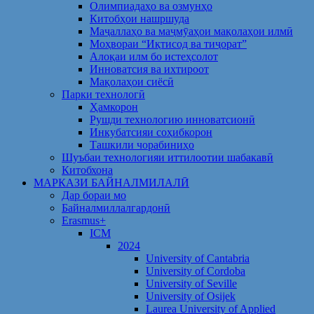
Олимпиадаҳо ва озмунҳо
Китобҳои нашршуда
Маҷаллаҳо ва маҷмӯаҳои мақолаҳои илмӣ
Моҳвораи “Иқтисод ва тиҷорат”
Алоқаи илм бо истеҳсолот
Инноватсия ва ихтироот
Мақолаҳои сиёсӣ
Парки технологӣ
Ҳамкорон
Рушди технологию инноватсионӣ
Инкубатсияи соҳибкорон
Ташкили чорабиниҳо
Шуъбаи технологияи иттилоотии шабакавӣ
Китобхона
МАРКАЗИ БАЙНАЛМИЛАЛӢ
Дар бораи мо
Байналмиллалгардонӣ
Erasmus+
ICM
2024
University of Cantabria
University of Cordoba
University of Seville
University of Osijek
Laurea University of Applied