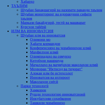
Хабарҳо
ТАЪЛИМ
Шуъбаи банақшагирӣ ва назорати раванди таълим
Шуъбаи мониторинг ва идоракунии сифати
таълим
Маркази бақайдгирӣ, тестӣ ва машварат
Курсҳои тайёрӣ
ИЛМ ВА ИННОВАТСИЯ
Шуъбаи илм ва инноватсия
Олимони мо
Ҳайати кормандон
Конференсияҳо ва чорабиниҳои илмӣ
Маҳфилҳои илмӣ
Олимпиадаҳо ва озмунҳо
Китобҳои нашршуда
Маҷаллаҳо ва маҷмӯаҳои мақолаҳои илмӣ
Моҳвораи “Иқтисод ва тиҷорат”
Алоқаи илм бо истеҳсолот
Инноватсия ва ихтироот
Мақолаҳои сиёсӣ
Парки технологӣ
Ҳамкорон
Рушди технологию инноватсионӣ
Инкубатсияи соҳибкорон
Ташкили чорабиниҳо