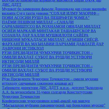
Вохўрӣ бо намояндаи корманди мақомоти ҳифзи ҳуқуқ дар
ДИС ДДТТ
Мулоқот бо ҳамкорони фаъоли Донишкада дар соҳаи маорифи
вилояти Суғд таҳти унвони “СОҲАИ ИЛМУ МАОРИФ –
ПОЯИ АСОСИИ РУШД ВА ПЕШРАФТИ ҶОМЕА”
ПАЁМИ ПЕШВОИ МИЛЛАТ – САНАДИ
САРНАВИШТСОЗ ВА РОҲНАМОИ ОЯНДАИ МИЛЛАТ
ОСИЁИ МАРКАЗӢ МИНТАҚАИ ТАШАББУСКОР ВА
СОЗАНДА ДАР ҲАЛЛИ МУШКИЛОТИ САЙЁРА
НИШОНИ МУҚАДДАСИ МИЛЛАТ: АРЗИШИ СИЁСӢ,
ФАРҲАНГӢ ВА МАЪНАВИИ ПАРЧАМИ ДАВЛАТӢ ДАР
ДАВРОНИ ИСТИҚЛОЛ
РӮЗИ ПРЕЗИДЕНТИ ҶУМҲУРИИ ТОҶИКИСТОН –
ОМИЛИ ВАҲДАТ, СУБОТ ВА РУШДИ УСТУВОРИ
ИҚТИСОДИ МИЛЛӢ
РӮЗИ ПРЕЗИДЕНТИ ҶУМҲУРИИ ТОҶИКИСТОН –
ОМИЛИ ВАҲДАТ, СУБОТ ВА РУШДИ УСТУВОРИ
ИҚТИСОДИ МИЛЛӢ
Рўзи Президенти Ҷумҳурии Тоҷикистон – омили муҳими
иттиҳоду сарҷамъии сокинони кишвар аст
Табрикоти директори ДИС ДДТТ, н.и.и., дотсент Ҷалилзода
А.А. ба муносибати 31-умин солгарди Конститутсияи
Ҷумҳурии Тоҷикистон
Конференсияи ҷумҳуриявии илмӣ-амалӣ дар мавзуи
“Масъалаҳои мубрами рақамикунонӣ дар бонкдории муосир”