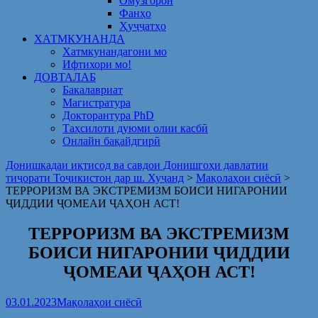
Омузгорон
Фанҳо
Ҳуҷҷатҳо
ХАТМКУНАНДА
Хатмкунандагони мо
Ифтихори мо!
ДОВТАЛАБ
Бакалавриат
Магистратура
Докторантура PhD
Таҳсилоти дуюми олии касбӣ
Онлайн бақайдгирӣ
Донишкадаи иқтисод ва савдои Донишгоҳи давлатии
тиҷорати Тоҷикистон дар ш. Хуҷанд
>
Мақолаҳои сиёсӣ
>
ТЕРРОРИЗМ ВА ЭКСТРЕМИЗМ БОИСИ НИГАРОНИИ
ҶИДДИИ ҶОМЕАИ ҶАҲОН АСТ!
ТЕРРОРИЗМ ВА ЭКСТРЕМИЗМ
БОИСИ НИГАРОНИИ ҶИДДИИ
ҶОМЕАИ ҶАҲОН АСТ!
03.01.2023
Мақолаҳои сиёсӣ